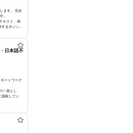
します。 完全
..
るテキスト、画
るポジシ...
ー・日本語不
リモートワーク
ムの一員とし
に貢献してい