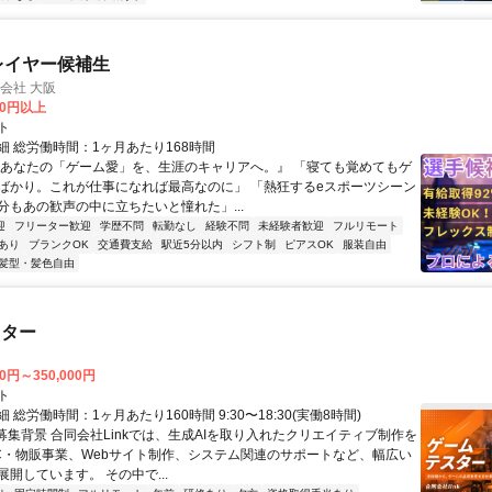
プレイヤー候補生
式会社 大阪
00円以上
ト
細 総労働時間：1ヶ月あたり168時間
『あなたの「ゲーム愛」を、生涯のキャリアへ。』 「寝ても覚めてもゲ
ばかり。これが仕事になれば最高なのに」 「熱狂するeスポーツシーン
分もあの歓声の中に立ちたいと憧れた」...
迎
フリーター歓迎
学歴不問
転勤なし
経験不問
未経験者歓迎
フルリモート
あり
ブランクOK
交通費支給
駅近5分以内
シフト制
ピアスOK
服装自由
髪型・髪色自由
スター
00円～350,000円
ト
 総労働時間：1ヶ月あたり160時間 9:30〜18:30(実働8時間)
●募集背景 合同会社Linkでは、生成AIを取り入れたクリエイティブ制作を
C・物販事業、Webサイト制作、システム関連のサポートなど、幅広い
開しています。 その中で...