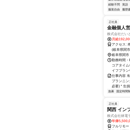
経験不問
英語
服装自由
履歴
正社員
金融個人営
株式会社だい
月給192,00
アクセス: 本社(愛知県名古屋市中区) 久屋大通駅(地下鉄桜通線)から徒歩3分 関支店
(岐阜県関市) 関口駅(長良川電鉄)から車で5分 京都支店(京都府京都市下京
駅(地下鉄
岐阜県関市
勤務時間・
コアタイムな
イフプランや
仕事内容:
プランニン
必要) * 生
急募
固定時間
正社員
関西 イン
株式会社林電
年俸5,500,
フルリモー