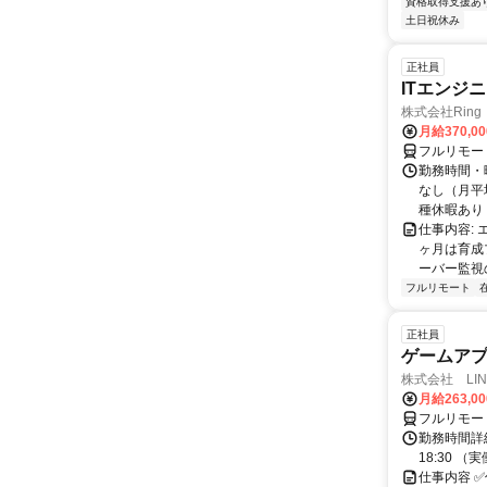
資格取得支援あ
土日祝休み
正社員
ITエンジ
株式会社Ring
月給370,0
フルリモー
勤務時間・曜
なし（月平
種休暇あり
仕事内容:
ヶ月は育成
ーバー監視の
フルリモート
正社員
ゲームア
株式会社 LINK
月給263,0
フルリモー
勤務時間詳細
18:30 
仕事内容 ✅