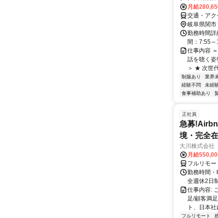
月給280,6
交通・アク
岐阜県関市
勤務時間詳
間：7:55
仕事内容 
話を聴く姿
＞ ★ 次世
制服あり
業界
経験不問
未経
食事補助あり
正社員
急募!Airbn
境・完全在
大川株式会社
月給550,0
フルリモー
勤務時間・曜
全週休2日
仕事内容:
足/顧客満
ト、日本社
フルリモート