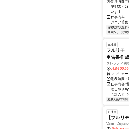
勤務時間詳細
⏰9:00～
います。
仕事内容 _/_
ジニア募集
資格取得支援あ
育休あり
交通
正社員
フルリモー
申告書作
クレフティ税
月給300,0
フルリモー
勤務時間・曜日
仕事内容:
理士事務所
会計入力（
変形労働時間制
正社員
【フルリモ
Vaco Japa