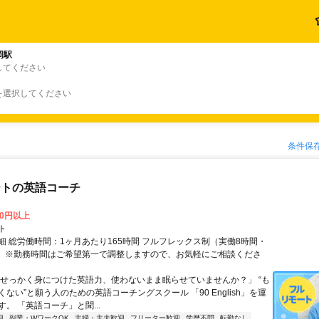
岡駅
してください
を選択してください
条件保
ートの英語コーチ
00円以上
ト
細 総労働時間：1ヶ月あたり165時間 フルフレックス制（実働8時間・
） ※勤務時間はご希望第一で調整しますので、お気軽にご相談くださ
「せっかく身につけた英語力、使わないまま眠らせていませんか？」 “も
ない”と願う人のための英語コーチングスクール 「90 English」を運
。 「英語コーチ」と聞...
迎
副業・WワークOK
主婦・主夫歓迎
フリーター歓迎
学歴不問
転勤なし