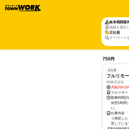
岐阜県
関富
職種を選択
正社員
キーワード
750件
正社員
フルリモ
90株式会社
月給304,0
フルリモー
勤務時間詳
休憩1時間
い。
仕事内容 
う挫折したく
営しています
業界未経験者歓