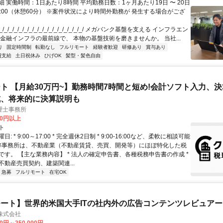
 実働時間：1日あたり8時間 平均勤務日数：1ヶ月あたり19日 〜 20日
18:00（休憩60分） ※案件状況により時間外勤務が 発生する場合がござ
/_/_/_/_/_/_/_/_/_/_/_/_/_/_/_/_/ メガバンク基盤を支える インフラエン
 金融インフラの最前線で、 本物の基盤技術を磨きませんか。 当社...
り
固定時間制
転勤なし
フルリモート
経験者歓迎
研修あり
賞与あり
費支給
土日祝休み
ひげOK
髪型・髪色自由
ト 【月給30万円~】勤務時間7時間と短め!会計ソフト入力、
成、将来的に決算説明も
理士事務所
00円以上
ト
: * 9:00～17:00 * 完全週休2日制 * 9:00-16:00など、柔軟に相談可能
 弊事務所は、不動産業（不動産賃貸、売買、開発等）にほぼ特化した税
です。 【主な業務内容】 * 法人の確定申告書、各種税務申告書の作成 *
不動産売買契約、建築関連...
急募
フルリモート
在宅OK
ート】世界的米国大手ITの社内外の広告コンテンツレビュアー
n株式会社