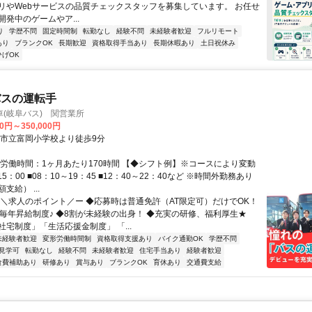
リやWebサービスの品質チェックスタッフを募集しています。 お任せ
発中のゲームやア...
り
学歴不問
固定時間制
転勤なし
経験不問
未経験者歓迎
フルリモート
あり
ブランクOK
長期歓迎
資格取得手当あり
長期休暇あり
土日祝休み
ひげOK
バスの運転手
(岐阜バス) 関営業所
00円～350,000円
関市立富岡小学校より徒歩9分
総労働時間：1ヶ月あたり170時間 【◆シフト例】※コースにより変動
15：00 ■08：10～19：45 ■12：40～22：40など ※時間外勤務あり
支給） ...
ー＼求人のポイント／ー ◆応募時は普通免許（AT限定可）だけでOK！
で毎年昇給制度♪ ◆8割が未経験の出身！ ◆充実の研修、福利厚生★
宅制度」「生活応援金制度」 「...
未経験者歓迎
変形労働時間制
資格取得支援あり
バイク通勤OK
学歴不問
見学可
転勤なし
経験不問
未経験者歓迎
住宅手当あり
経験者歓迎
食費補助あり
研修あり
賞与あり
ブランクOK
育休あり
交通費支給