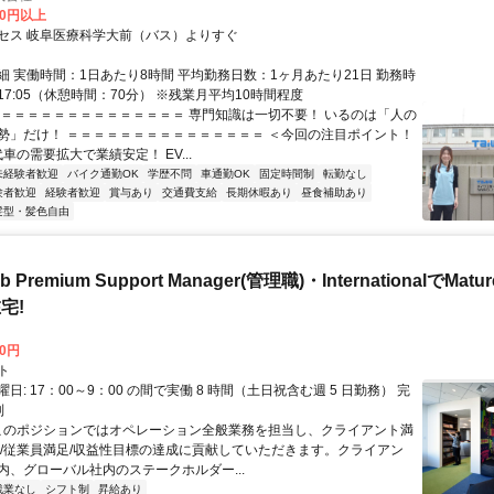
50円以上
セス 岐阜医療科学大前（バス）よりすぐ
細 実働時間：1日あたり8時間 平均勤務日数：1ヶ月あたり21日 勤務時
～17:05（休憩時間：70分） ※残業月平均10時間程度
＝＝＝＝＝＝＝＝＝＝＝＝＝＝＝ 専門知識は一切不要！ いるのは「人の
勢」だけ！ ＝＝＝＝＝＝＝＝＝＝＝＝＝＝＝ ＜今回の注目ポイント！
代車の需要拡大で業績安定！ EV...
未経験者歓迎
バイク通勤OK
学歴不問
車通勤OK
固定時間制
転勤なし
験者歓迎
経験者歓迎
賞与あり
交通費支給
長期休暇あり
昼食補助あり
髪型・髪色自由
b Premium Support Manager(管理職)・InternationalでMa
宅!
00円
ト
日: 17：00～9：00 の間で実働 8 時間（土日祝含む週 5 日勤務） 完
制
 このポジションではオペレーション全般業務を担当し、クライアント満
足/従業員満足/収益性目標の達成に貢献していただきます。クライアン
内、グローバル社内のステークホルダー...
残業なし
シフト制
昇給あり