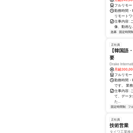
月給249,0
フルリモー
勤務時間・
リモートワ
仕事内容:
像、動画な
急募
固定時間
正社員
【韓国語・
要
Drake Internat
月給300,0
フルリモー
勤務時間・
です。 業務
仕事内容:
て、データ
た...
固定時間制
フ
正社員
技術営業
タイワ工業株