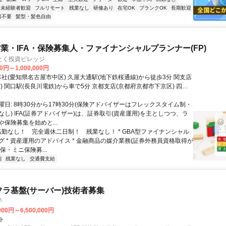
未経験者歓迎
フルリモート
残業なし
研修あり
在宅OK
ブランクOK
長期歓迎
書不要
髪型・髪色自由
業・IFA・保険募集人・ファイナンシャルプランナー(FP)
とく投資ビレッジ
0円～1,000,000円
区) 四条
烏丸線)から徒歩１分
曜日: 8時30分から17時30分(保険アドバイザーはフレックスタイム制・
し) IFA(証券アドバイザー)は、証券取引(資産運用)を主としつつ、ラ
保険募集を始めと...
 転勤なし！ 完全週休二日制！ 残業なし！ * GBA型ファイナンシャル
グ * 資産運用のアドバイス * 金融商品の媒介業務(証券外務員資格取得が
損保・ミニ保険募...
制
残業なし
交通費支給
フラ基盤(サーバー)技術者募集
子
000円～6,500,000円
ト