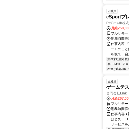
正社員
eSport
ReGrowth株
月給250,0
フルリモー
勤務時間詳
仕事内容 
ームのこと
を観て、自
業界未経験者歓
ネイルOK
研修
友達と応募OK
正社員
ゲームテ
合同会社Link
月給267,0
フルリモー
勤務時間詳細
仕事内容 
はじめ、E
サービスを展