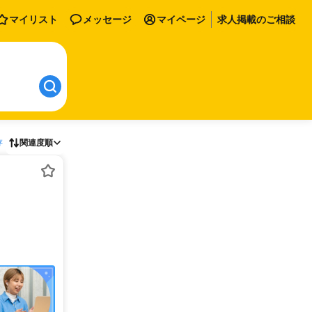
マイリスト
メッセージ
マイページ
求人掲載のご相談
存
関連度順