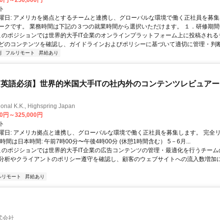
00円～250,000円
ト
曜日: アメリカを拠点とするチームと連携し、グローバルな環境で働く正社員を募集
ークです。 業務時間は下記の３つの就業時間から選択いただけます。 １．研修期間中.
 このポジションでは世界的大手IT企業のオンラインプラットフォーム上に投稿され
どのコンテンツを確認し、ガイドラインおよびポリシーに基づいて適切に管理・判断す
制
フルリモート
昇給あり
英語必須】世界的米国大手ITの社内外のコンテンツレビュア
ional K.K., Highspring Japan
00円～325,000円
ト
曜日: アメリカ拠点と連携し、グローバルな環境で働く正社員を募集します。 完全
時間は日本時間: 午前7時00分〜午後4時00分 (休憩1時間含む） 5－6月...
 このポジションでは世界的大手IT企業の広告コンテンツの管理・最適化を行うチー
分析やクライアントのポリシー遵守を確認し、顧客のウェブサイトへの流入数増加
ルリモート
昇給あり
式会社