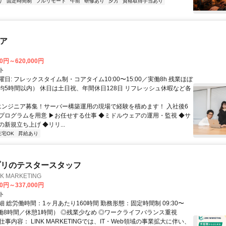
り
固定時間制
フルリモート
午前
研修あり
夕方
資格取得手当あり
ニア
00円～620,000円
ト
日: フレックスタイム制・コアタイム10:00〜15:00／実働8h 残業ほぼ
均5時間以内） 休日は土日祝、年間休日128日 リフレッシュ休暇など各
 エンジニア募集！サーバー構築運用の現場で経験を積めます！ 入社後6
プログラムを用意 ▶お任せする仕事 ◆ミドルウェアの運用・監視 ◆サ
新規立ち上げ ◆リリ...
在宅OK
昇給あり
プリのテスタースタッフ
 MARKETING
00円～337,000円
ト
 総労働時間：1ヶ月あたり160時間 勤務形態：固定時間制 09:30〜
（実働8時間／休憩1時間） ◎残業少なめ ◎ワークライフバランス重視
仕事内容： LINK MARKETINGでは、IT・Web領域の事業拡大に伴い、