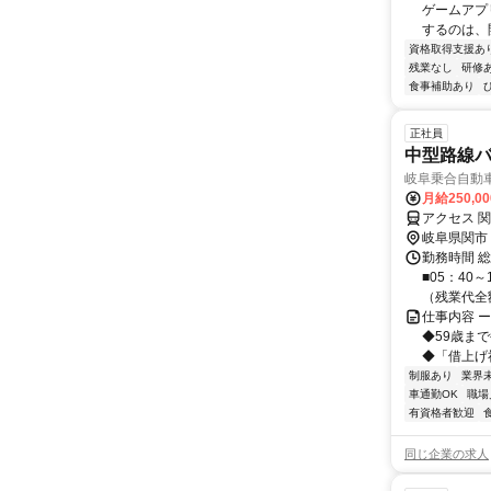
ゲームアプ
するのは、開
資格取得支援あ
残業なし
研修
食事補助あり
正社員
中型路線
岐阜乗合自動車
月給250,0
アクセス 
岐阜県関市
勤務時間 
■05：40～
（残業代全額
仕事内容 
◆59歳ま
◆「借上げ社
制服あり
業界
車通勤OK
職場
有資格者歓迎
同じ企業の求人