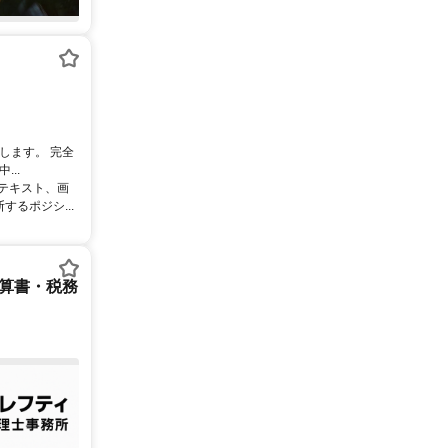
します。 完全
..
るテキスト、画
るポジシ...
決算書・税務