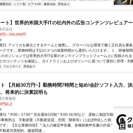
通費支給
シフト制
ピアスOK
服装自由
昇給あり
ート】世界的米国大手ITの社内外の広告コンテンツレビュアー
n株式会社
00円～250,000円
ト
曜日: アメリカを拠点とするチームと連携し、グローバルな環境で働く正社員を募集
ークです。 業務時間は下記の３つの就業時間から選択いただけます。 １．研修期間中.
 このポジションでは世界的大手IT企業のオンラインプラットフォーム上に投稿され
どのコンテンツを確認し、ガイドラインおよびポリシーに基づいて適切に管理・判断す
制
フルリモート
昇給あり
ト 【月給30万円~】勤務時間7時間と短め!会計ソフト入力、
成、将来的に決算説明も
理士事務所
00円以上
ト
: * 9:00～17:00 * 完全週休2日制 * 9:00-16:00など、柔軟に相談可能
 弊事務所は、不動産業（不動産賃貸、売買、開発等）にほぼ特化した税
です。 【主な業務内容】 * 法人の確定申告書、各種税務申告書の作成 *
不動産売買契約、建築関連...