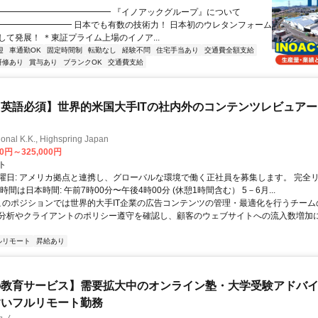
━━━━━━━━━━━━━━ 『イノアックグループ』について
━━━━━━━━━ 日本でも有数の技術力！ 日本初のウレタンフォーム
して発展！ ＊東証プライム上場のイノア...
迎
車通勤OK
固定時間制
転勤なし
経験不問
住宅手当あり
交通費全額支給
研修あり
賞与あり
ブランクOK
交通費支給
英語必須】世界的米国大手ITの社内外のコンテンツレビュア
ional K.K., Highspring Japan
00円～325,000円
ト
曜日: アメリカ拠点と連携し、グローバルな環境で働く正社員を募集します。 完全
時間は日本時間: 午前7時00分〜午後4時00分 (休憩1時間含む） 5－6月...
 このポジションでは世界的大手IT企業の広告コンテンツの管理・最適化を行うチー
分析やクライアントのポリシー遵守を確認し、顧客のウェブサイトへの流入数増加
ルリモート
昇給あり
教育サービス】需要拡大中のオンライン塾・大学受験アドバイザ
すいフルリモート勤務