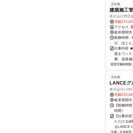
正社員
建築施工管
株式会社野田
月給275,0
ア
岐阜県関市
勤務時間・曜
が、ほとん
仕事内容: 
題をワンス
療、道路舗
変形労働時間制
正社員
LANCE
株式会社LANCE【
月給230,0
岐阜県関市
【勤務時間】 
時間）
【仕事内容
ただける経
るLANCE Car
主婦・主夫歓迎