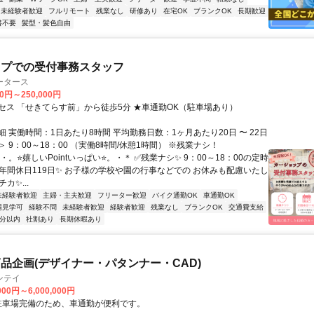
未経験者歓迎
フルリモート
残業なし
研修あり
在宅OK
ブランクOK
長期歓迎
書不要
髪型・髪色自由
ップでの受付事務スタッフ
ータース
00円～250,000円
セス 「せきてらす前」から徒歩5分 ★車通勤OK（駐車場あり）
 実働時間：1日あたり8時間 平均勤務日数：1ヶ月あたり20日 〜 22日
 9：00～18：00 （実働8時間/休憩1時間） ※残業ナシ！
・。⭐嬉しいPointいっぱい⭐。・＊ ✅残業ナシ✨ 9：00～18：00の定時
✅年間休日119日✨ お子様の学校や園の行事などでの お休みも配慮いたし
カ✨...
未経験者歓迎
主婦・主夫歓迎
フリーター歓迎
バイク通勤OK
車通勤OK
場見学可
経験不問
未経験者歓迎
経験者歓迎
残業なし
ブランクOK
交通費支給
5分以内
社割あり
長期休暇あり
品企画(デザイナー・パタンナー・CAD)
ンテイ
000円～6,000,000円
クセス: 駐車場完備のため、車通勤が便利です。