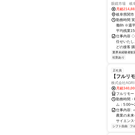
眼鏡市場 岐
月給214,8
岐阜県関市
勤務時間 実
働8h ※週
平均残業15時
仕事内容 
任せいたし
どの接客 購
業界未経験者歓
社割あり
正社員
【フルリモ
株式会社AGRI 
月給340,0
フルリモー
勤務時間・
ム：5:00〜
仕事内容: 
農業の未来
サイエンス
シフト自由
フ