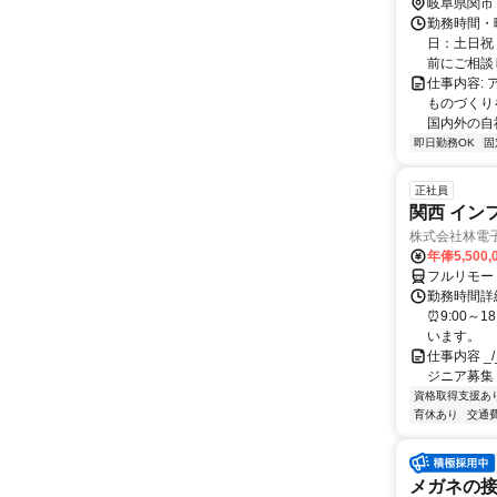
岐阜県関市
勤務時間・曜
日：土日祝
前にご相談
仕事内容:
ものづくり
国内外の自
即日勤務OK
固
正社員
関西 イン
株式会社林電
年俸5,500,
フルリモー
勤務時間詳細
⏰9:00～
います。
仕事内容 _/_
ジニア募集
資格取得支援あ
育休あり
交通
メガネの