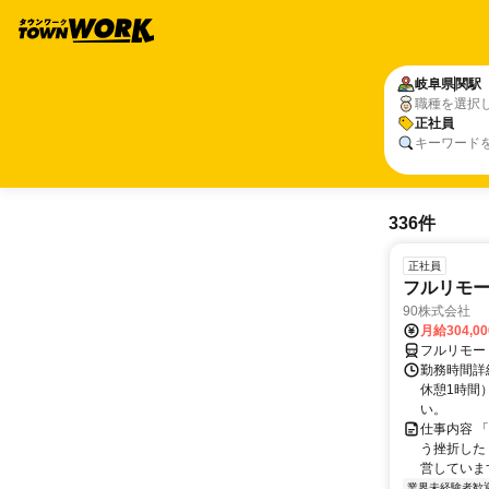
岐阜県
関駅
職種を選択
正社員
キーワード
336件
正社員
フルリモ
90株式会社
月給304,0
フルリモー
勤務時間詳
休憩1時間
い。
仕事内容 
う挫折したく
営しています
業界未経験者歓