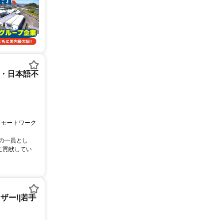
ー・日本語不
リモートワーク
ムの一員とし
に貢献してい
ー!|若手