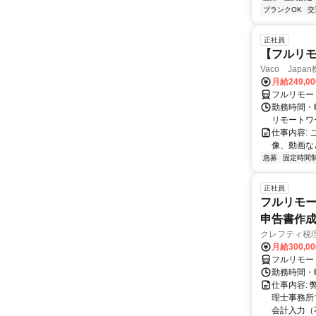
ブランクOK
交
正社員
【フルリモ
Vaco Japa
月給249,0
フルリモー
勤務時間・
リモートワ
仕事内容:
像、動画な
急募
固定時間
正社員
フルリモー
申告書作
クレフティ税
月給300,0
フルリモー
勤務時間・曜日
仕事内容:
理士事務所
会計入力（