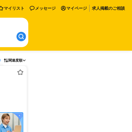
マイリスト
メッセージ
マイページ
求人掲載のご相談
存
関連度順