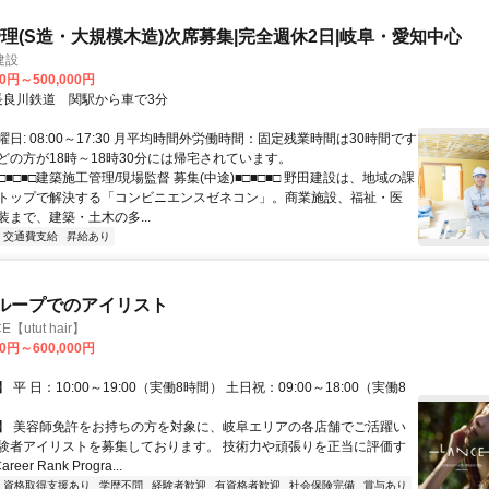
理(S造・大規模木造)次席募集|完全週休2日|岐阜・愛知中心
建設
00円～500,000円
クセス: 長良川鉄道 関駅から車で3分
日: 08:00～17:30 月平均時間外労働時間：固定残業時間は30時間です
どの方が18時～18時30分には帰宅されています。
■□■□■□建築施工管理/現場監督 募集(中途)■□■□■□ 野田建設は、地域の課
トップで解決する「コンビニエンスゼネコン」。商業施設、福祉・医
装まで、建築・土木の多...
交通費支給
昇給あり
グループでのアイリスト
utut hair】
00円～600,000円
平 日：10:00～19:00（実働8時間） 土日祝：09:00～18:00（実働8
】 美容師免許をお持ちの方を対象に、岐阜エリアの各店舗でご活躍い
験者アイリストを募集しております。 技術力や頑張りを正当に評価す
eer Rank Progra...
資格取得支援あり
学歴不問
経験者歓迎
有資格者歓迎
社会保険完備
賞与あり