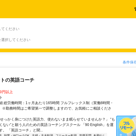
してください
を選択してください
条件保
ートの英語コーチ
00円以上
ト
細 総労働時間：1ヶ月あたり165時間 フルフレックス制（実働8時間・
） ※勤務時間はご希望第一で調整しますので、お気軽にご相談くださ
「せっかく身につけた英語力、使わないまま眠らせていませんか？」 “も
ない”と願う人のための英語コーチングスクール 「90 English」を運
。 「英語コーチ」と聞...
迎
副業・WワークOK
主婦・主夫歓迎
フリーター歓迎
学歴不問
転勤なし