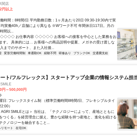
阜関店
82円以上
働時間：8時間/日 平均勤務日数：1ヶ月あたり20日 09:30-19:30内で実
平均実働40h／店舗により異なる ※Wワーク不可 年間休日117日。月の
間以...
◇◇◇◇◇ お仕事内容 ◇◇◇◇◇ お客様への接客を中心とした業務をお
ます。 具体的には… お客様への商品説明や提案、メガネの受け渡しな
入までのサポート、また入社後...
迎
変形労働時間制
車通勤OK
経験不問
研修あり
ブランクOK
交通費支給
ート/フルフレックス】スタートアップ企業の情報システム担
SMILE
00円～500,000円
ト
曜日: フレックスタイム制 （標準労働時間8時間/日、フレキシブルタイ
22:00）
＜AGRI SMILEとは＞ 当社は、「テクノロジーによって、産地とともに
をつくる」を経営理念に据え、豊かな経験を持つ産地と、進化を続ける
テクノロジーを融合すること...
ルリモート
在宅OK