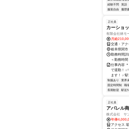
経験不問
英語
服装自由
履歴
正社員
カーショ
有限会社林モ
月給210,0
交通・アク
岐阜県関市
勤務時間詳細
＜勤務時間＞
仕事内容 ＊
で退勤！ 
ます！ ✅駅チ
制服あり
業界
固定時間制
職
長期歓迎
駅近
正社員
アパレル商
株式会社 サ
年俸4,000,
ア