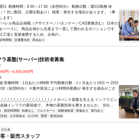
日: 勤務時間：8:30～17:30（休憩60分） 勤務日数：週5日勤務 休
（＊月に数回、土曜出勤あり） 残業：発生する場合があります。（事
します）
 アパレル商品企画職（デザイナー／パタンナー／CAD業務含む） 日本の
をベースに、商品企画から生産まで一貫して携われるポジションです。
社工場と直接連携するため、企画の...
定時間制
交通費支給
昇給あり
フラ基盤(サーバー)技術者募集
子
000円～6,500,000円
ト
 実働時間：1日あたり8時間 平均勤務日数：1ヶ月あたり19日 〜 20日
18:00（休憩60分） ※案件状況により時間外勤務が 発生する場合がござ
/_/_/_/_/_/_/_/_/_/_/_/_/_/_/_/_/ メガバンク基盤を支える インフラエン
 金融インフラの最前線で、 本物の基盤技術を磨きませんか。 当社...
り
固定時間制
転勤なし
フルリモート
経験者歓迎
研修あり
賞与あり
費支給
土日祝休み
ひげOK
髪型・髪色自由
正社員
接客・販売スタッフ