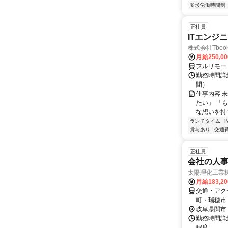
変形労働時間制
正社員
ITエンジ
株式会社Tboo
月給250,0
フルリモー
勤務時間詳細
間）
仕事内容 
たい」 「
な想いを持つ
ランチタイム
賞与あり
交通
正社員
会社の人
太陽理化工業
月給183,2
交通・アク
町・瑞穂市
岐阜県関市
勤務時間詳細
程度