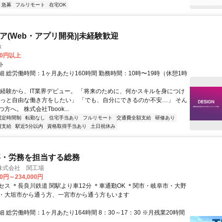
急募
フルリモート
在宅OK
ニア(Web・アプリ開発)|未経験歓迎
k
00円以上
ト
 総労働時間：1ヶ月あたり160時間 勤務時間：10時〜19時（休憩1時
未経験から、IT業界デビュー。 「将来のために、何かスキルを身につけ
もっと自由な働き方をしたい」 「でも、自分にできるのか不安…」 そん
方へ。 株式会社Tbook...
固定時間制
転勤なし
住宅手当あり
フルリモート
交通費全額支給
研修あり
費支給
駅近5分以内
資格取得手当あり
土日祝休み
事・労務を担当する総務
株式会社 関工場
00円～234,000円
セス ＊長良川鉄道 関駅より車12分 ＊車通勤OK ＊関市・岐阜市・大野
・大垣市から通う方、一宮市から通う方もいます
 総労働時間：1ヶ月あたり164時間 8：30～17：30 ※月残業20時間