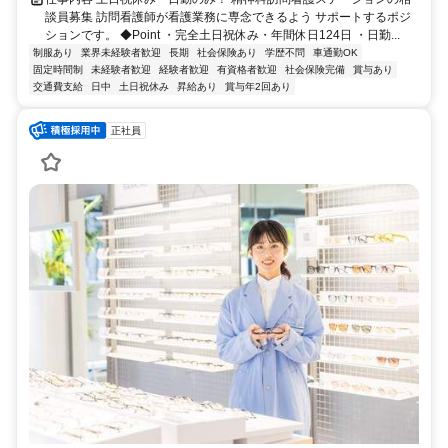
談員募集 訪問看護師が看護業務に専念できるよう サポートするポジ
ションです。 ◆Point ・完全土日祝休み・年間休日124日 ・日勤...
制服あり
業界未経験者歓迎
長期
社会保険あり
学歴不問
車通勤OK
固定時間制
未経験者歓迎
経験者歓迎
有資格者歓迎
社会保険完備
賞与あり
交通費支給
日中
土日祝休み
昇給あり
賞与年2回あり
正社員