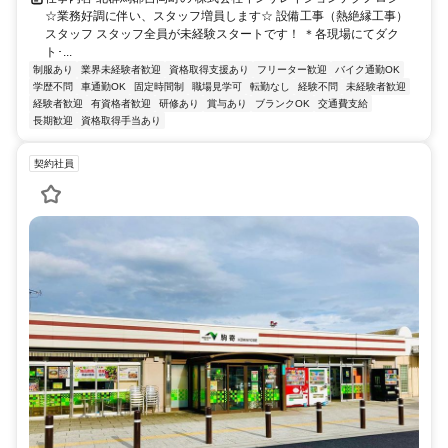
☆業務好調に伴い、スタッフ増員します☆ 設備工事（熱絶縁工事）
スタッフ スタッフ全員が未経験スタートです！ ＊各現場にてダク
ト･...
制服あり
業界未経験者歓迎
資格取得支援あり
フリーター歓迎
バイク通勤OK
学歴不問
車通勤OK
固定時間制
職場見学可
転勤なし
経験不問
未経験者歓迎
経験者歓迎
有資格者歓迎
研修あり
賞与あり
ブランクOK
交通費支給
長期歓迎
資格取得手当あり
契約社員