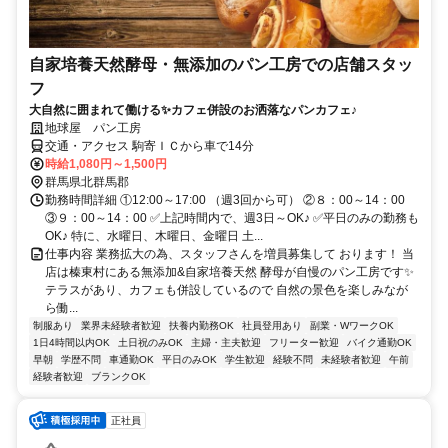
自家培養天然酵母・無添加のパン工房での店舗スタッ
フ
大自然に囲まれて働ける✨カフェ併設のお洒落なパンカフェ♪
地球屋 パン工房
交通・アクセス 駒寄ＩＣから車で14分
時給1,080円～1,500円
群馬県北群馬郡
勤務時間詳細 ①12:00～17:00 （週3回から可） ②８：00～14：00
③９：00～14：00 ✅上記時間内で、週3日～OK♪ ✅平日のみの勤務も
OK♪ 特に、水曜日、木曜日、金曜日 土...
仕事内容 業務拡大の為、スタッフさんを増員募集して おります！ 当
店は榛東村にある無添加&自家培養天然 酵母が自慢のパン工房です✨
テラスがあり、カフェも併設しているので 自然の景色を楽しみなが
ら働...
制服あり
業界未経験者歓迎
扶養内勤務OK
社員登用あり
副業・WワークOK
1日4時間以内OK
土日祝のみOK
主婦・主夫歓迎
フリーター歓迎
バイク通勤OK
早朝
学歴不問
車通勤OK
平日のみOK
学生歓迎
経験不問
未経験者歓迎
午前
経験者歓迎
ブランクOK
正社員