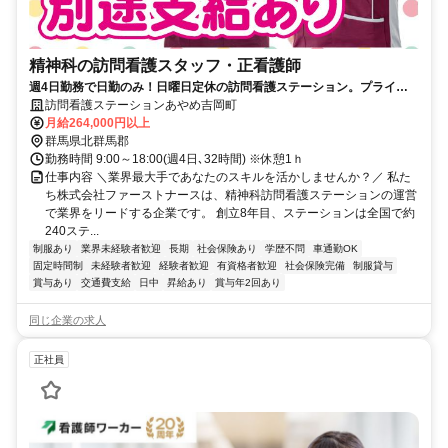
精神科の訪問看護スタッフ・正看護師
週4日勤務で日勤のみ！日曜日定休の訪問看護ステーション。プライベ
ートも充実♪【未経験OK】
訪問看護ステーションあやめ吉岡町
月給264,000円以上
群馬県北群馬郡
勤務時間 9:00～18:00(週4日､32時間) ※休憩1ｈ
仕事内容 ＼業界最大手であなたのスキルを活かしませんか？／ 私た
ち株式会社ファーストナースは、精神科訪問看護ステーションの運営
で業界をリードする企業です。 創立8年目、ステーションは全国で約
240ステ...
制服あり
業界未経験者歓迎
長期
社会保険あり
学歴不問
車通勤OK
固定時間制
未経験者歓迎
経験者歓迎
有資格者歓迎
社会保険完備
制服貸与
賞与あり
交通費支給
日中
昇給あり
賞与年2回あり
同じ企業の求人
正社員