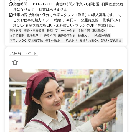
勤務時間 ・8:30～17:30 （実働8時間／休憩60分間) 週3日間程度の勤
務になります ・残業はありません
仕事内容 洗濯物の仕分け作業スタッフ（派遣）の求人募集です。 ＼
このお仕事の魅力！ ／ ・時給1,130円～＋交通費支給 ・勤務日の相
談OK／希望休暇取得OK ・未経験OK・ブランクOK／先輩社員...
制服あり
主婦・主夫歓迎
長期
フリーター歓迎
学歴不問
車通勤OK
固定時間制
職場見学可
経験不問
未経験者歓迎
研修あり
社会保険完備
ブランクOK
交通費支給
長期休暇あり
昇給あり
友達と応募OK
髪型・髪色自由
アルバイト・パート