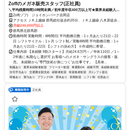
Zoffのメガネ販売スタッフ(正社員)
＼平均残業時間10時間未満／初年度年収400万以上可★業界未経験入社
90%★充実したOJTあり★面接2回で内定まで1カ月以内★2026年8月・
Zoff(ゾフ) ジョイホンパーク吉岡店
9月入社歓迎
アクセス ＪＲ上越線 群馬総社徒歩約35分、ＪＲ上越線 八木原徒歩約
42分、ＪＲ吾妻線 渋川徒歩約83分 群馬総社駅（JR）周辺
月給246,000円以上
群馬県北群馬郡
勤務時間 実働時間：8時間/日 平均勤務日数：1ヶ月あたり21日～22
日 シフトサイクル：1ヶ月 シフト制／実働8時間 平均勤務日数：1ヶ
月あたり21日～22日 【シフトの決め方】 ※作成時に希望...
仕事内容 【未経験 9割スタート】月給24.6万円～／年休110日 ／1～
2年後に 転勤なし選択可 お客様へのメガネ・サングラスの接客・販
売。 未経験から”専門技術が身につく”お仕事です。 【具体...
制服あり
業界未経験者歓迎
フリーター歓迎
車通勤OK
経験不問
未経験者歓迎
住宅手当あり
交通費全額支給
経験者歓迎
有資格者歓迎
月1シフト提出
研修あり
賞与あり
ブランクOK
育休あり
長期歓迎
シフト制
社割あり
正社員