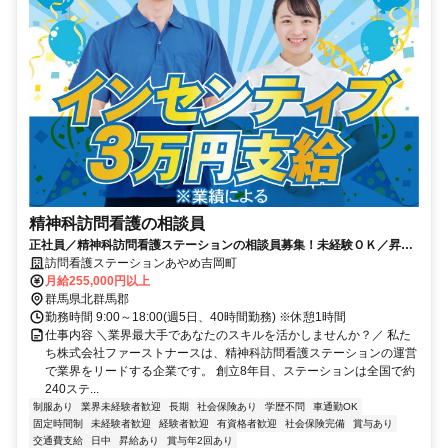
精神科訪問看護の相談員
正社員／精神科訪問看護ステーションの相談員募集！未経験ＯＫ／昇
給・賞与あり／インセンティブあり
訪問看護ステーションあやめ吉岡町
月給255,000円以上
群馬県北群馬郡
勤務時間 9:00～18:00(週5日、40時間勤務) ※休憩1時間
仕事内容 ＼業界最大手であなたのスキルを活かしませんか？／ 私た
ち株式会社ファーストナースは、精神科訪問看護ステーションの運営
で業界をリードする企業です。 創立8年目、ステーションは全国で約
240ステ...
制服あり
業界未経験者歓迎
長期
社会保険あり
学歴不問
車通勤OK
固定時間制
未経験者歓迎
経験者歓迎
有資格者歓迎
社会保険完備
賞与あり
交通費支給
日中
昇給あり
賞与年2回あり