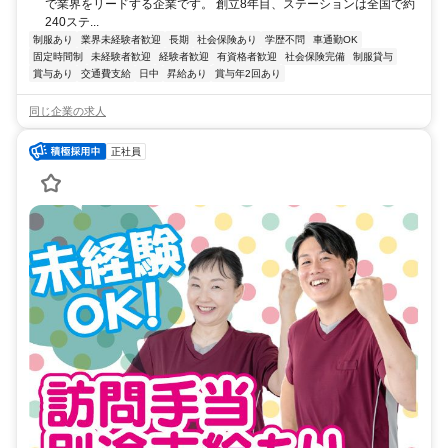
で業界をリードする企業です。 創立8年目、ステーションは全国で約
240ステ...
制服あり
業界未経験者歓迎
長期
社会保険あり
学歴不問
車通勤OK
固定時間制
未経験者歓迎
経験者歓迎
有資格者歓迎
社会保険完備
制服貸与
賞与あり
交通費支給
日中
昇給あり
賞与年2回あり
同じ企業の求人
正社員