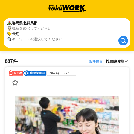
群馬県
群馬県
北群馬郡
北群馬郡
職種を選択してください
長期
長期
キーワードを選択してください
887件
条件保存
関連度順
アルバイト・パート