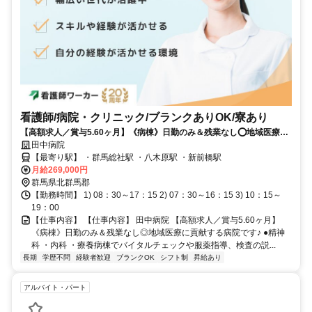
看護師/病院・クリニック/ブランクありOK/寮あり
【高額求人／賞与5.60ヶ月】《病棟》日勤のみ＆残業なし⭕地域医療に
貢献する病院です✨
田中病院
【最寄り駅】 ・群馬総社駅 ・八木原駅 ・新前橋駅
月給269,000円
群馬県北群馬郡
【勤務時間】 1) 08：30～17：15 2) 07：30～16：15 3) 10：15～
19：00
【仕事内容】 【仕事内容】 田中病院 【高額求人／賞与5.60ヶ月】
《病棟》日勤のみ＆残業なし◎地域医療に貢献する病院です♪ ●精神
科 ・内科 ・療養病棟でバイタルチェックや服薬指導、検査の説...
長期
学歴不問
経験者歓迎
ブランクOK
シフト制
昇給あり
アルバイト・パート