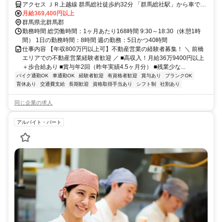
アクセス ＪＲ上越線 群馬総社徒歩約32分 「群馬総社駅」から車で8
分
月給369,400円以上
群馬県北群馬郡
勤務時間 総労働時間：1ヶ月あたり168時間 9:30～18:30（休憩1時
間） 1日の勤務時間：8時間 週の勤務：5日かつ40時間
仕事内容 【年収800万円以上可】不動産営業の経験者募集！ ＼ 前橋
エリアでの不動産営業経験者歓迎 ／ ■高収入！月給36万9400円以上
＋歩合給あり ■賞与年2回（昨年実績4.5ヶ月分） ■残業少な...
バイク通勤OK
車通勤OK
経験者歓迎
有資格者歓迎
賞与あり
ブランクOK
育休あり
交通費支給
長期歓迎
資格取得手当あり
シフト制
社割あり
同じ企業の求人
アルバイト・パート