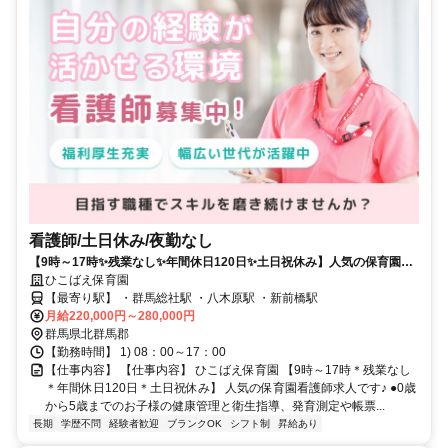
看護師/土日休み/夜勤なし
【9時～17時✨残業なし✨年間休日120日✨土日祝休み】人気の保育園看
護師求人です✨
ひこばえ保育園
【最寄り駅】 ・群馬総社駅 ・八木原駅 ・新前橋駅
月給220,000円～280,000円
群馬県北群馬郡
【勤務時間】 1) 08：00～17：00
【仕事内容】 【仕事内容】 ひこばえ保育園 【9時～17時＊残業なし
＊年間休日120日＊土日祝休み】 人気の保育園看護師求人です♪ ●0歳
から5歳までのお子様の健康管理と衛生指導、発育測定や帳票...
長期
学歴不問
経験者歓迎
ブランクOK
シフト制
昇給あり