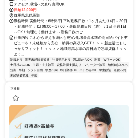
勤務3日前迄シフト申請が可能です！週1日～・短期もOK！あなたのラ
アクセス 現場への直行直帰OK
イフスタイルに合わせてお仕事しませんか！未経験者大歓迎！年代幅広
日給12,000円
く活躍しています。
群馬県北群馬郡
勤務時間 実働時間：8時間/日 平均勤務日数：1ヶ月あたり4日～20日
・勤務時間： [1] 08:00～17:00 ・最低勤務日数（週）：1日 ※週1日
～OK！無理なく働けます ～勤務日数のご...
仕事内容 これから迎える連休も充実♪地域最高水準の高日給バイトデ
ビューを！未経験から安心・納得の高収入GET！ ＞＞ 新生活にもし
っかりフィット！ ＜＜ ＞＞地域最高水準の高日給で効率抜群！＜＜
よう...
制服あり
業界未経験者歓迎
社員登用あり
週1日からOK
副業・WワークOK
土日祝のみOK
主婦・主夫歓迎
資格取得支援あり
フリーター歓迎
給料前払いOK
短期
早朝
シフト自由
学歴不問
即日勤務OK
平日のみOK
学生歓迎
経験不問
未経験者歓迎
午前
正社員