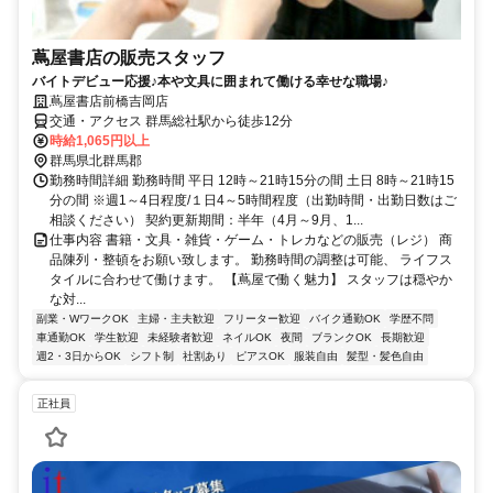
蔦屋書店の販売スタッフ
バイトデビュー応援♪本や文具に囲まれて働ける幸せな職場♪
蔦屋書店前橋吉岡店
交通・アクセス 群馬総社駅から徒歩12分
時給1,065円以上
群馬県北群馬郡
勤務時間詳細 勤務時間 平日 12時～21時15分の間 土日 8時～21時15
分の間 ※週1～4日程度/１日4～5時間程度（出勤時間・出勤日数はご
相談ください） 契約更新期間：半年（4月～9月、1...
仕事内容 書籍・文具・雑貨・ゲーム・トレカなどの販売（レジ） 商
品陳列・整頓をお願い致します。 勤務時間の調整は可能、 ライフス
タイルに合わせて働けます。 【蔦屋で働く魅力】 スタッフは穏やか
な対...
副業・WワークOK
主婦・主夫歓迎
フリーター歓迎
バイク通勤OK
学歴不問
車通勤OK
学生歓迎
未経験者歓迎
ネイルOK
夜間
ブランクOK
長期歓迎
週2・3日からOK
シフト制
社割あり
ピアスOK
服装自由
髪型・髪色自由
正社員