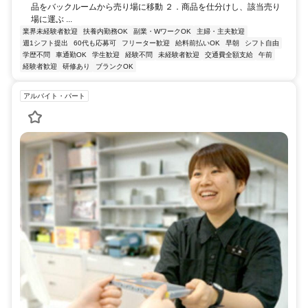
品をバックルームから売り場に移動 ２．商品を仕分けし、該当売り
場に運ぶ ...
業界未経験者歓迎
扶養内勤務OK
副業・WワークOK
主婦・主夫歓迎
週1シフト提出
60代も応募可
フリーター歓迎
給料前払いOK
早朝
シフト自由
学歴不問
車通勤OK
学生歓迎
経験不問
未経験者歓迎
交通費全額支給
午前
経験者歓迎
研修あり
ブランクOK
アルバイト・パート