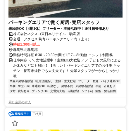
パーキングエリアで働く厨房･売店スタッフ
未経験OK【4勤1休】フリーター・主婦活躍中！正社員登用あり
株式会社ネクスコ東日本リテイル 駒寄店
交通・アクセス 駒寄パーキングエリア内（上り）
時給1,300円以上
群馬県北群馬郡
勤務時間詳細 6:30～20:30の間で1日7～8h勤務 ＊シフト制勤務
仕事内容 ＼＼ 女性活躍中！主婦(夫)大歓迎 ／／ 子どもの風邪による
お休みなどにも対応！ 【珍しい】パーキングエリアでのお仕事 キッ
チン・接客未経験でも大丈夫です！ 先輩スタッフが一からしっかり
教...
業界未経験者歓迎
社員登用あり
主婦・主夫歓迎
フリーター歓迎
バイク通勤OK
早朝
学歴不問
車通勤OK
転勤なし
経験不問
未経験者歓迎
午前
研修あり
夕方
賞与あり
ブランクOK
交通費支給
長期歓迎
シフト制
髪型・髪色自由
同じ企業の求人
正社員