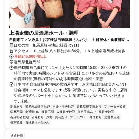
上場企業の居酒屋ホール・調理
自衛隊ファン必見！お客様は自衛隊員さんだけ！ 土日祝休・食事補助
付・従業員割引有！未経験も大歓迎！
はなの舞 相馬原駐屯地店(社員)/c9111
アクセス ＪＲ上越線 八木原徒歩約84分、ＪＲ上越線 群馬総社徒歩約
88分、ＪＲ吾妻線 渋川徒歩約110分 八木原駅より徒歩84分★車通勤
月給245,000円以上
可/駐車場有
群馬県北群馬郡
勤務時間 総労働時間：1ヶ月あたり170時間 15:00～22:00 ※前述の
時間内で実働8時間のシフト制 ※営業日により多少の前後あり ※店舗
の営業時間(勤務の可能性のある時間帯)は 地域・業態...
仕事内容 自衛隊駐屯地内の居酒屋です！お客様は自衛隊員さんだけ
◎自衛隊ファンも必見です★ 接客･調理において､ 実務を中心に店長
や調理長のサポートをしながら､ 店舗運営にも携わっていただきま
す｡ 未経...
制服あり
業界未経験者歓迎
主婦・主夫歓迎
資格取得支援あり
フリーター歓迎
学歴不問
車通勤OK
経験不問
未経験者歓迎
住宅手当あり
経験者歓迎
有資格者歓迎
研修あり
夕方
賞与あり
ブランクOK
育休あり
交通費支給
長期歓迎
資格取得手当あり
派遣社員