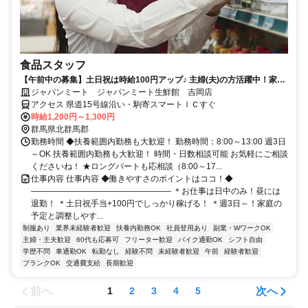
食品スタッフ
【午前中の募集】土日祝は時給100円アップ♪ 主婦(夫)の方活躍中！家庭
優先で働ける柔軟シフト！★ロングパートも応相談
ジャパンミート ジャパンミート生鮮館 吉岡店
アクセス 県道15号線沿い・駒寄スマートＩＣすぐ
時給1,200円～1,300円
群馬県北群馬郡
勤務時間 ◆扶養範囲内勤務も大歓迎！ 勤務時間：8:00～13:00 週3日
～OK 扶養範囲内勤務も大歓迎！ 時間・日数相談可能 お気軽にご相談
くださいね！ ★ロングパートも応相談（8:00～17...
仕事内容 仕事内容 ◆働きやすさのポイントはココ！◆
――――――――――――――――― ＊お仕事は日中のみ！昼には
退勤！ ＊土日祝手当+100円でしっかり稼げる！ ＊週3日～！家庭の
予定と調整しやす...
制服あり
業界未経験者歓迎
扶養内勤務OK
社員登用あり
副業・WワークOK
主婦・主夫歓迎
60代も応募可
フリーター歓迎
バイク通勤OK
シフト自由
学歴不問
車通勤OK
転勤なし
経験不問
未経験者歓迎
午前
経験者歓迎
ブランクOK
交通費支給
長期歓迎
前へ
次へ
1
2
3
4
5