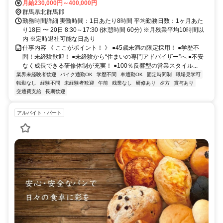
月給230,000円～400,000円
群馬県北群馬郡
勤務時間詳細 実働時間：1日あたり8時間 平均勤務日数：1ヶ月あた
り18日 〜 20日 8:30～17:30 (休憩時間 60分) ※月残業平均10時間以
内 ※定時退社可能な日あり
仕事内容 《 ここがポイント！ 》 ●45歳未満の限定採用！ ●学歴不
問！未経験歓迎！ ●未経験から“住まいの専門アドバイザー”へ ●不安
なく成長できる研修体制が充実！ ●100％反響型の営業スタイル...
業界未経験者歓迎
バイク通勤OK
学歴不問
車通勤OK
固定時間制
職場見学可
転勤なし
経験不問
未経験者歓迎
午前
残業なし
研修あり
夕方
賞与あり
交通費支給
長期歓迎
アルバイト・パート