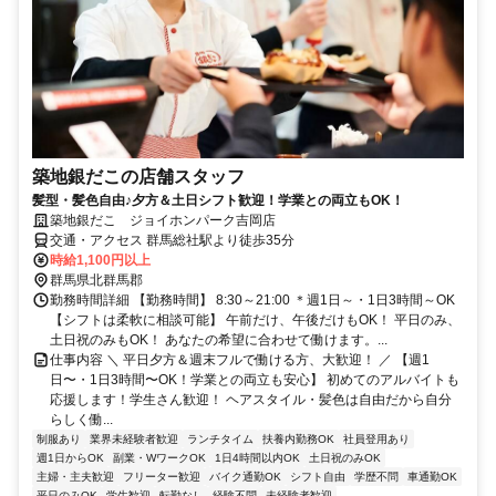
築地銀だこの店舗スタッフ
髪型・髪色自由♪夕方＆土日シフト歓迎！学業との両立もOK！
築地銀だこ ジョイホンパーク吉岡店
交通・アクセス 群馬総社駅より徒歩35分
時給1,100円以上
群馬県北群馬郡
勤務時間詳細 【勤務時間】 8:30～21:00 ＊週1日～・1日3時間～OK
【シフトは柔軟に相談可能】 午前だけ、午後だけもOK！ 平日のみ、
土日祝のみもOK！ あなたの希望に合わせて働けます。...
仕事内容 ＼ 平日夕方＆週末フルで働ける方、大歓迎！ ／ 【週1
日〜・1日3時間〜OK！学業との両立も安心】 初めてのアルバイトも
応援します！学生さん歓迎！ ヘアスタイル・髪色は自由だから自分
らしく働...
制服あり
業界未経験者歓迎
ランチタイム
扶養内勤務OK
社員登用あり
週1日からOK
副業・WワークOK
1日4時間以内OK
土日祝のみOK
主婦・主夫歓迎
フリーター歓迎
バイク通勤OK
シフト自由
学歴不問
車通勤OK
平日のみOK
学生歓迎
転勤なし
経験不問
未経験者歓迎