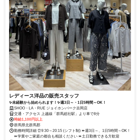
レディース洋品の販売スタッフ
✨未経験から始められます！✨週3日～・1日5時間～OK！
SHOO・LA・RUE ジョイホンパーク吉岡店
交通・アクセス 上越線「群馬総社駅」より車で8分
時給1,100円以上
群馬県北群馬郡
勤務時間詳細 ⏰9:30～20:15 (シフト制) ⏩週3日～、1日5時間～OK！
⏩学業やご家庭の都合も相談ください ⏩土日勤務できる方歓迎