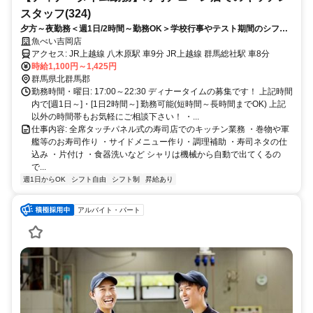
スタッフ(324)
夕方～夜勤務＜週1日/2時間～勤務OK＞学校行事やテスト期間のシフト
相談お気軽に！日・祝・特定日は時給50円UP♪
魚べい吉岡店
アクセス: JR上越線 八木原駅 車9分 JR上越線 群馬総社駅 車8分
時給1,100円～1,425円
群馬県北群馬郡
勤務時間・曜日: 17:00～22:30 ディナータイムの募集です！ 上記時間
内で[週1日～]・[1日2時間～] 勤務可能(短時間～長時間までOK) 上記
以外の時間帯もお気軽にご相談下さい！ ・...
仕事内容: 全席タッチパネル式の寿司店でのキッチン業務 ・巻物や軍
艦等のお寿司作り ・サイドメニュー作り・調理補助 ・寿司ネタの仕
込み ・片付け ・食器洗いなど シャリは機械から自動で出てくるの
で...
週1日からOK
シフト自由
シフト制
昇給あり
アルバイト・パート