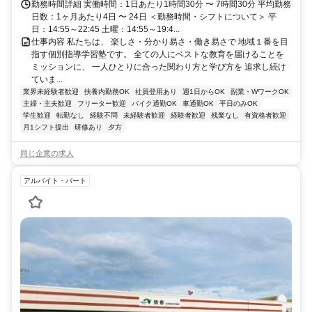
勤務時間詳細 実働時間：1日あたり1時間30分 〜 7時間30分 平均勤務
日数：1ヶ月あたり4日 〜 24日 ＜勤務時間・シフトについて＞ 平
日：14:55～22:45 土曜：14:55～19:4...
仕事内容 私たちは、 楽しさ・分かり易さ・働き易さで 地域１番を目
指す個別指導学習塾です。 全ての人にベストな教育を届けることを
ミッションに、 一人ひとりに合った関わり方と学び方を 追求し続け
ていま...
業界未経験者歓迎
扶養内勤務OK
社員登用あり
週1日からOK
副業・WワークOK
主婦・主夫歓迎
フリーター歓迎
バイク通勤OK
車通勤OK
平日のみOK
学生歓迎
転勤なし
経験不問
未経験者歓迎
経験者歓迎
残業なし
有資格者歓迎
月1シフト提出
研修あり
夕方
同じ企業の求人
アルバイト・パート