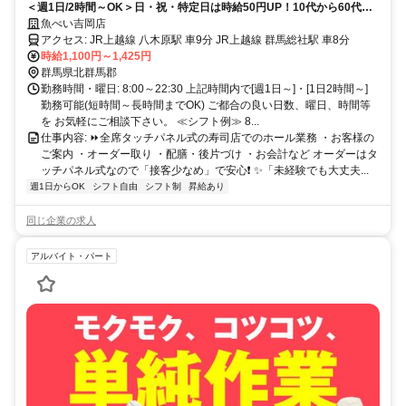
＜週1日/2時間～OK＞日・祝・特定日は時給50円UP！10代から60代ま
で幅広く活躍中！家庭や学校と両立可能♪未経験OK
魚べい吉岡店
アクセス: JR上越線 八木原駅 車9分 JR上越線 群馬総社駅 車8分
時給1,100円～1,425円
群馬県北群馬郡
勤務時間・曜日: 8:00～22:30 上記時間内で[週1日～]・[1日2時間～]
勤務可能(短時間～長時間までOK) ご都合の良い日数、曜日、時間等
を お気軽にご相談下さい。 ≪シフト例≫ 8...
仕事内容: ⏩全席タッチパネル式の寿司店でのホール業務 ・お客様の
ご案内 ・オーダー取り ・配膳・後片づけ ・お会計など オーダーはタ
ッチパネル式なので「接客少なめ」で安心❗ ✨「未経験でも大丈夫...
週1日からOK
シフト自由
シフト制
昇給あり
同じ企業の求人
アルバイト・パート