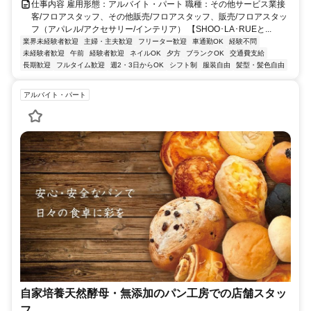
仕事内容 雇用形態：アルバイト・パート 職種：その他サービス業接
客/フロアスタッフ、その他販売/フロアスタッフ、販売/フロアスタッ
フ（アパレル/アクセサリー/インテリア） 【SHOO･LA･RUEと...
業界未経験者歓迎
主婦・主夫歓迎
フリーター歓迎
車通勤OK
経験不問
未経験者歓迎
午前
経験者歓迎
ネイルOK
夕方
ブランクOK
交通費支給
長期歓迎
フルタイム歓迎
週2・3日からOK
シフト制
服装自由
髪型・髪色自由
アルバイト・パート
自家培養天然酵母・無添加のパン工房での店舗スタッ
フ