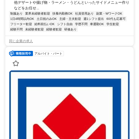
他デザートや揚げ物・ラーメン・うどんといったサイドメニュー作り
などをお任せ...
制服あり
業界未経験者歓迎
扶養内勤務OK
社員登用あり
副業・WワークOK
1日4時間以内OK
土日祝のみOK
主婦・主夫歓迎
週1シフト提出
60代も応募可
フリーター歓迎
給料前払いOK
シフト自由
学歴不問
車通勤OK
学生歓迎
経験不問
未経験者歓迎
経験者歓迎
研修あり
同じ企業の求人
アルバイト・パート