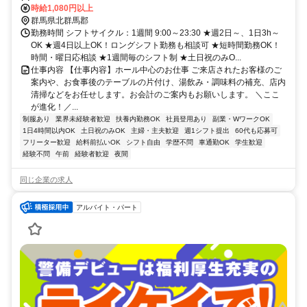
52分、ＪＲ上越線 新前橋西口徒歩約77分
時給1,080円以上
群馬県北群馬郡
勤務時間 シフトサイクル：1週間 9:00～23:30 ★週2日～、1日3h～
OK ★週4日以上OK！ロングシフト勤務も相談可 ★短時間勤務OK！
時間・曜日応相談 ★1週間毎のシフト制 ★土日祝のみO...
仕事内容 【仕事内容】ホール中心のお仕事 ご来店されたお客様のご
案内や、お食事後のテーブルの片付け、湯飲み・調味料の補充、店内
清掃などをお任せします。お会計のご案内もお願いします。 ＼ここ
が進化！／...
制服あり
業界未経験者歓迎
扶養内勤務OK
社員登用あり
副業・WワークOK
1日4時間以内OK
土日祝のみOK
主婦・主夫歓迎
週1シフト提出
60代も応募可
フリーター歓迎
給料前払いOK
シフト自由
学歴不問
車通勤OK
学生歓迎
経験不問
午前
経験者歓迎
夜間
同じ企業の求人
アルバイト・パート