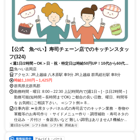
【公式 魚べい】寿司チェーン店でのキッチンスタッ
フ(324)
＜週1日/2時間～OK＞日・祝・特定日は時給50円UP！10代から60代ま
で幅広く活躍中！家庭や学校と両立可能♪未経験OK
魚べい吉岡店
アクセス: JR上越線 八木原駅 車9分 JR上越線 群馬総社駅 車8分
時給1,100円～1,425円
群馬県北群馬郡
勤務時間・曜日: 8:00～22:30 上記時間内で[週1日～]・[1日2時間～]
勤務可能(短時間～長時間までOK) ご都合の良い日数、曜日、時間等
を お気軽にご相談下さい。 ≪シフト例≫ 8...
仕事内容: ⏩全席タッチパネル式の寿司店でのキッチン業務 ・巻物や
軍艦等のお寿司作り ・サイドメニュー作り・調理補助 ・寿司ネタの
仕込み ・片付け ・食器洗いなど 難しい調理はありません❗ 機械か...
週1日からOK
シフト自由
シフト制
昇給あり
アルバイト・パート