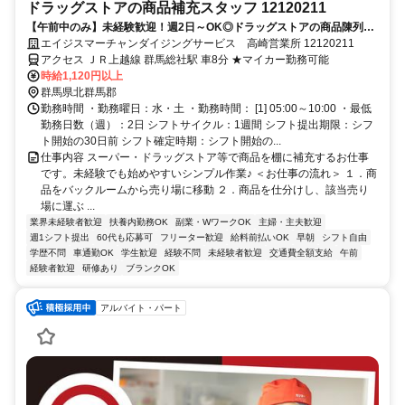
ドラッグストアの商品補充スタッフ 12120211
【午前中のみ】未経験歓迎！週2日～OK◎ドラッグストアの商品陳列ス
タッフ
エイジスマーチャンダイジングサービス 高崎営業所 12120211
アクセス ＪＲ上越線 群馬総社駅 車8分 ★マイカー勤務可能
時給1,120円以上
群馬県北群馬郡
勤務時間 ・勤務曜日：水・土 ・勤務時間： [1] 05:00～10:00 ・最低
勤務日数（週）：2日 シフトサイクル：1週間 シフト提出期限：シフ
ト開始の30日前 シフト確定時期：シフト開始の...
仕事内容 スーパー・ドラッグストア等で商品を棚に補充するお仕事
です。未経験でも始めやすいシンプル作業♪ ＜お仕事の流れ＞ １．商
品をバックルームから売り場に移動 ２．商品を仕分けし、該当売り
場に運ぶ ...
業界未経験者歓迎
扶養内勤務OK
副業・WワークOK
主婦・主夫歓迎
週1シフト提出
60代も応募可
フリーター歓迎
給料前払いOK
早朝
シフト自由
学歴不問
車通勤OK
学生歓迎
経験不問
未経験者歓迎
交通費全額支給
午前
経験者歓迎
研修あり
ブランクOK
アルバイト・パート