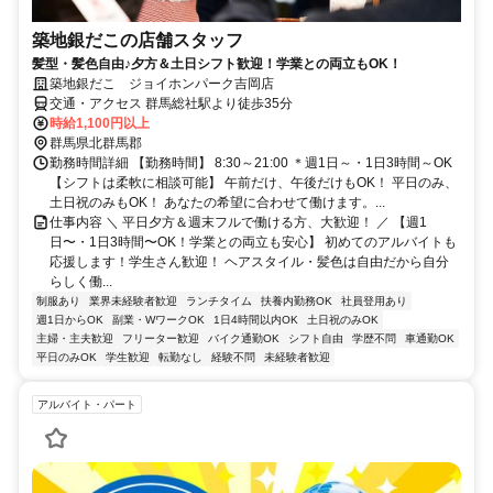
築地銀だこの店舗スタッフ
髪型・髪色自由♪夕方＆土日シフト歓迎！学業との両立もOK！
築地銀だこ ジョイホンパーク吉岡店
交通・アクセス 群馬総社駅より徒歩35分
時給1,100円以上
群馬県北群馬郡
勤務時間詳細 【勤務時間】 8:30～21:00 ＊週1日～・1日3時間～OK
【シフトは柔軟に相談可能】 午前だけ、午後だけもOK！ 平日のみ、
土日祝のみもOK！ あなたの希望に合わせて働けます。...
仕事内容 ＼ 平日夕方＆週末フルで働ける方、大歓迎！ ／ 【週1
日〜・1日3時間〜OK！学業との両立も安心】 初めてのアルバイトも
応援します！学生さん歓迎！ ヘアスタイル・髪色は自由だから自分
らしく働...
制服あり
業界未経験者歓迎
ランチタイム
扶養内勤務OK
社員登用あり
週1日からOK
副業・WワークOK
1日4時間以内OK
土日祝のみOK
主婦・主夫歓迎
フリーター歓迎
バイク通勤OK
シフト自由
学歴不問
車通勤OK
平日のみOK
学生歓迎
転勤なし
経験不問
未経験者歓迎
アルバイト・パート