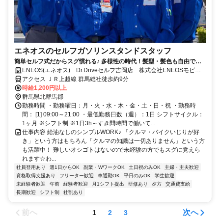
エネオスのセルフガソリンスタンドスタッフ
簡単セルフ式だからスグ慣れる♪ 多様性の時代！髪型・髪色も自由です
よ。（会社規程の範囲内）
ENEOS(エネオス) Dr.Driveセルフ吉岡店 株式会社ENEOSモビリ
ニア
アクセス ＪＲ上越線 群馬総社徒歩約9分
時給1,200円以上
群馬県北群馬郡
勤務時間 ・勤務曜日：月・火・水・木・金・土・日・祝 ・勤務時
間： [1] 09:00～21:00 ・最低勤務日数（週）：1日 シフトサイクル：
1ヶ月 ※シフト制 ※1日3h～すき間時間で働いて...
仕事内容 給油なしのシンプルWORK♪ 「クルマ・バイクいじりが好
き」という方はもちろん「クルマの知識は一切ありません」という方
も活躍中！ 難しいオシゴトはないので未経験の方でもスグに覚えら
れます☆わ...
社員登用あり
週1日からOK
副業・WワークOK
土日祝のみOK
主婦・主夫歓迎
資格取得支援あり
フリーター歓迎
車通勤OK
平日のみOK
学生歓迎
未経験者歓迎
午前
経験者歓迎
月1シフト提出
研修あり
夕方
交通費支給
長期歓迎
シフト制
社割あり
前へ
次へ
1
2
3