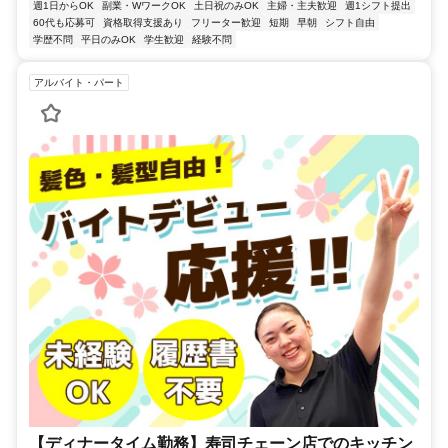
週1日からOK
副業・WワークOK
土日祝のみOK
主婦・主夫歓迎
週1シフト提出
60代も応募可
資格取得支援あり
フリーター歓迎
短期
早朝
シフト自由
学歴不問
平日のみOK
学生歓迎
経験不問
アルバイト・パート
【ディナータイム勤務】寿司チェーン店でのキッチン