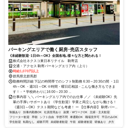
パーキングエリアで働く厨房･売店スタッフ
《未経験歓迎･1日4h～OK》全国各地､様々な方と関われる！
株式会社ネクスコ東日本リテイル 駒寄店
交通・アクセス 駒寄パーキングエリア内（上り）
時給1,070円以上
群馬県北群馬郡
勤務時間詳細 下記の時間帯でのシフト制勤務 6:30～20:30の間 ・1日
4h～OK ・週3日～OK ※時間・曜日応相談 - こんな働き方もできま
す！ - ＊学校終わりに16:00～20:30 ...
仕事内容 ＼＼ パーキングエリア内でのお仕事 ／／ 《未経験OK》先
輩の手厚いサポートあり 《学生歓迎》学業と両立しながら働ける！
《週3日～OK》テスト期間なども考慮！ ー 【仕事内容】 駒寄パー...
制服あり
扶養内勤務OK
社員登用あり
副業・WワークOK
主婦・主夫歓迎
フリーター歓迎
早朝
シフト自由
学歴不問
車通勤OK
職場見学可
平日のみOK
学生歓迎
転勤なし
経験不問
未経験者歓迎
午前
経験者歓迎
研修あり
夕方