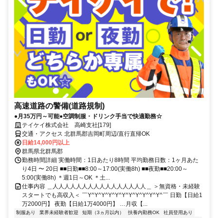
高速道路の警備(道路規制)
●月35万円～可能●空調制服・ドリンク手当で快適勤務☆
テイケイ株式会社 高崎支社[179]
交通・アクセス 北群馬郡吉岡町周辺/直行直帰OK
日給14,000円以上
群馬県北群馬郡
勤務時間詳細 実働時間：1日あたり8時間 平均勤務日数：1ヶ月あた
り4日 〜 20日 ■■日勤■■8:00～17:00(実働8h) ■■夜勤■■20:00～
5:00(実働8h) ＊週1日～OK ＊土...
仕事内容 ＿人人人人人人人人人人人人人人人人＿ ＞無資格・未経験
スタートでも高収入＜ ￣Y^Y^Y^Y^Y^Y^Y^Y^Y^Y^Y^￣ 日勤【日給1
万2000円】 夜勤【日給1万4000円】 …月収【...
制服あり
業界未経験者歓迎
短期（3ヵ月以内）
扶養内勤務OK
社員登用あり