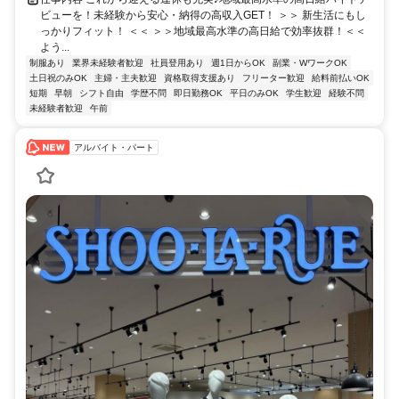
ビューを！未経験から安心・納得の高収入GET！ ＞＞ 新生活にもし
っかりフィット！ ＜＜ ＞＞地域最高水準の高日給で効率抜群！＜＜
よう...
制服あり
業界未経験者歓迎
社員登用あり
週1日からOK
副業・WワークOK
土日祝のみOK
主婦・主夫歓迎
資格取得支援あり
フリーター歓迎
給料前払いOK
短期
早朝
シフト自由
学歴不問
即日勤務OK
平日のみOK
学生歓迎
経験不問
未経験者歓迎
午前
アルバイト・パート