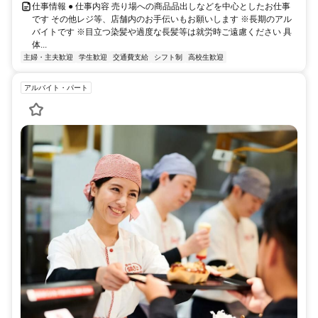
仕事情報 ● 仕事内容 売り場への商品品出しなどを中心としたお仕事
です その他レジ等、店舗内のお手伝いもお願いします ※長期のアル
バイトです ※目立つ染髪や過度な長髪等は就労時ご遠慮ください 具
体...
主婦・主夫歓迎
学生歓迎
交通費支給
シフト制
高校生歓迎
アルバイト・パート