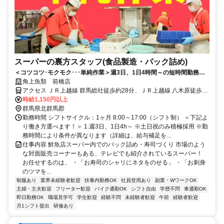
スーパーの裏方スタッフ(食品製造・パック詰め)
＜コツコツ･モクモク･･･単純作業＞週3日、1日4時間～の短時間勤務も
大歓迎！★主婦(夫)・フリーター活躍中◎
角上魚類 前橋店
アクセス ＪＲ上越線 群馬総社徒歩約28分、ＪＲ上越線 八木原徒歩約
52分、ＪＲ吾妻線 渋川徒歩約99分 群馬総社駅から徒歩29分 ※車・
時給1,150円以上
バイク・自転車通勤可
群馬県北群馬郡
勤務時間 シフトサイクル：1ヶ月 8:00～17:00（シフト制） ＜下記よ
り働き方選べます！＞ 1.週3日、1日4h～ ※土日祝のみ積極採用 ※勤
務時間により条件が異なります（詳細は、給与補足を...
仕事内容 鮮魚店スーパー内でのパック詰め・寿司づくり 市場のよう
な対面販売コーナーもある、テレビでも紹介されているスーパー！
お任せするのは、 ・「お寿司のシャリにネタをのせる」 ・「お刺身
のツマを...
制服あり
業界未経験者歓迎
扶養内勤務OK
社員登用あり
副業・WワークOK
主婦・主夫歓迎
フリーター歓迎
バイク通勤OK
シフト自由
学歴不問
車通勤OK
即日勤務OK
職場見学可
学生歓迎
経験不問
未経験者歓迎
午前
経験者歓迎
月1シフト提出
研修あり