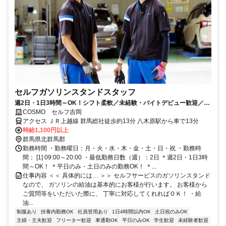
セルフガソリンスタンドスタッフ
週2日・1日3時間～OK！シフト柔軟／未経験・バイトデビュー歓迎／社
員割引／幅広いスキルが身につく
COSMO セルフ吉岡
アクセス ＪＲ上越線 群馬総社徒歩約13分 八木原駅から車で13分
時給1,100円以上
群馬県北群馬郡
勤務時間 ・勤務曜日：月・火・水・木・金・土・日・祝 ・勤務時
間： [1] 09:00～20:00 ・最低勤務日数（週）：2日 ＊週2日・1日3時
間～OK！ ＊平日のみ・土日のみの勤務OK！ ＊...
仕事内容 ＜＜ 具体的には… ＞＞ セルフサービスのガソリンスタンド
なので、 ガソリンの給油は基本的にお客様が行います。 お客様から
ご質問等をいただいた際に、 丁寧に対応してくれればＯＫ！ ・給
油...
制服あり
扶養内勤務OK
社員登用あり
1日4時間以内OK
土日祝のみOK
主婦・主夫歓迎
フリーター歓迎
車通勤OK
平日のみOK
学生歓迎
未経験者歓迎