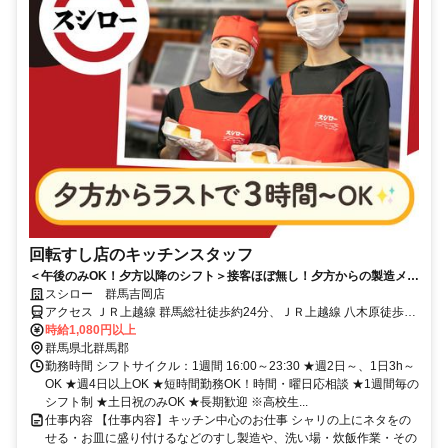
回転すし店のキッチンスタッフ
＜午後のみOK！夕方以降のシフト＞接客ほぼ無し！夕方からの製造メイ
ンでコツコツ働ける
スシロー 群馬吉岡店
アクセス ＪＲ上越線 群馬総社徒歩約24分、ＪＲ上越線 八木原徒歩約
52分、ＪＲ上越線 新前橋西口徒歩約77分
時給1,080円以上
群馬県北群馬郡
勤務時間 シフトサイクル：1週間 16:00～23:30 ★週2日～、1日3h～
OK ★週4日以上OK ★短時間勤務OK！時間・曜日応相談 ★1週間毎の
シフト制 ★土日祝のみOK ★長期歓迎 ※高校生...
仕事内容 【仕事内容】キッチン中心のお仕事 シャリの上にネタをの
せる・お皿に盛り付けるなどのすし製造や、洗い場・炊飯作業・その