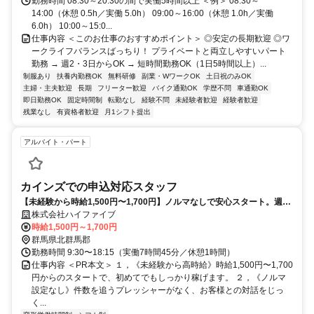
勤務時間 08:30～20:30の間で実働5時間以上 ＜例＞ 08:30～
14:00（休憩 0.5h／実働 5.0h） 09:00～16:00（休憩 1.0h／実働
6.0h） 10:00～15:0...
仕事内容 ＜このお仕事のおすすめポイント＞ ◎安定の長期歓迎 ◎ワ
ークライフバランスばっちり！ プライベートと両立しやすいパート
勤務 → 週2・3日からOK → 短時間勤務OK（1日5時間以上）...
制服あり
扶養内勤務OK
無料研修
副業・WワークOK
土日祝のみOK
主婦・主夫歓迎
長期
フリーター歓迎
バイク通勤OK
学歴不問
車通勤OK
即日勤務OK
固定時間制
転勤なし
経験不問
未経験者歓迎
経験者歓迎
残業なし
有資格者歓迎
月1シフト提出
アルバイト・パート
カインズでの申込対応スタッフ
【未経験から時給1,500円〜1,700円】ノルマなしで安心スタート。週1
日〜OK・土日歓迎、関西エリアのカインズ各店で申込対応
株式会社ハイファイブ
時給1,500円～1,700円
群馬県北群馬郡
勤務時間 9:30〜18:15（実働7時間45分／休憩1時間）
仕事内容 ＜PR本文＞ １，《未経験から高時給》時給1,500円〜1,700
円からのスタートで、初めてでもしっかり稼げます。 ２，《ノルマ
設定なし》件数を追うプレッシャーがなく、お客様との対話をじっ
く...