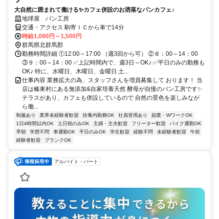
大自然に囲まれて働ける✨カフェ併設のお洒落なパンカフェ♪
地球屋 パン工房
交通・アクセス 駒寄ＩＣから車で14分
時給1,080円～1,500円
群馬県北群馬郡
勤務時間詳細 ①12:00～17:00 （週3回から可） ②８：00～14：00
③９：00～14：00 ✅上記時間内で、週3日～OK♪ ✅平日のみの勤務も
OK♪ 特に、水曜日、木曜日、金曜日 土...
仕事内容 業務拡大の為、スタッフさんを増員募集して おります！ 当
店は榛東村にある無添加&自家培養天然 酵母が自慢のパン工房です✨
テラスがあり、カフェも併設しているので 自然の景色を楽しみなが
ら働...
制服あり
業界未経験者歓迎
扶養内勤務OK
社員登用あり
副業・WワークOK
1日4時間以内OK
土日祝のみOK
主婦・主夫歓迎
フリーター歓迎
バイク通勤OK
早朝
学歴不問
車通勤OK
平日のみOK
学生歓迎
経験不問
未経験者歓迎
午前
経験者歓迎
ブランクOK
アルバイト・パート