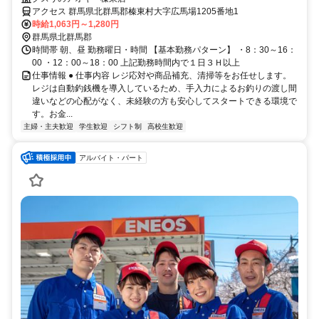
アクセス 群馬県北群馬郡榛東村大字広馬場1205番地1
時給1,063円～1,280円
群馬県北群馬郡
時間帯 朝、昼 勤務曜日・時間 【基本勤務パターン】 ・8：30～16：
00 ・12：00～18：00 上記勤務時間内で１日３Ｈ以上
仕事情報 ● 仕事内容 レジ応対や商品補充、清掃等をお任せします。
レジは自動釣銭機を導入しているため、手入力によるお釣りの渡し間
違いなどの心配がなく、未経験の方も安心してスタートできる環境で
す。お金...
主婦・主夫歓迎
学生歓迎
シフト制
高校生歓迎
アルバイト・パート