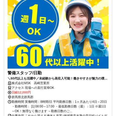
警備スタッフ/日勤
＼60代以上も活躍中／未経験から高収入可能！働きやすさが魅力の環境
で警備員デビューをしませんか！【月収24万円可能！日払いもOK！】
株式会社MSK 高崎営業所
勤務3日前迄シフト申請が可能です！週1日～・短期もOK！あなたのラ
アクセス 現場への直行直帰OK
イフスタイルに合わせてお仕事しませんか！未経験者大歓迎！年代幅広
日給12,000円
く活躍しています。
群馬県北群馬郡
勤務時間 実働時間：8時間/日 平均勤務日数：1ヶ月あたり4日～20日
・勤務時間： [1] 08:00～17:00 ・最低勤務日数（週）：1日 ※週1日
～OK！無理なく働けます ～勤務日数のご...
仕事内容 これから迎える連休も充実♪地域最高水準の高日給バイトデ