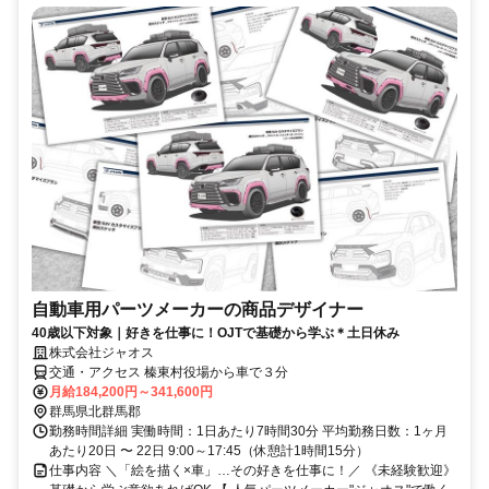
自動車用パーツメーカーの商品デザイナー
40歳以下対象｜好きを仕事に！OJTで基礎から学ぶ＊土日休み
株式会社ジャオス
交通・アクセス 榛東村役場から車で３分
月給184,200円～341,600円
群馬県北群馬郡
勤務時間詳細 実働時間：1日あたり7時間30分 平均勤務日数：1ヶ月
あたり20日 〜 22日 9:00～17:45（休憩計1時間15分）
仕事内容 ＼「絵を描く×車」…その好きを仕事に！／ 《未経験歓迎》