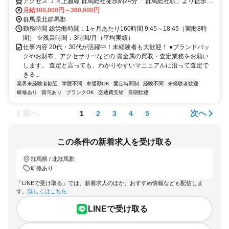
アクセス ＪＲ上越線 群馬総社徒歩約24分 「群馬総社駅」より徒歩25
分（車で5分）
月給300,000円～360,000円
群馬県北群馬郡
勤務時間 総労働時間：1ヶ月あたり160時間 9:45～18:45（実働8時
間） ※残業時間：3時間/月（平均実績）
仕事内容 20代・30代が活躍中！未経験者も大歓迎！ ●ブランドバッ
クやお財布、アクセサリーなどの 貴金属の買取・査定業務をお願い
します。 査定と言っても、わかりやすいマニュアルに沿って査定で
きる...
業界未経験者歓迎
学歴不問
車通勤OK
固定時間制
経験不問
未経験者歓迎
研修あり
賞与あり
ブランクOK
交通費支給
長期歓迎
前へ
次へ
1
2
3
4
5
この条件の新着求人を受け取る
群馬県 / 北群馬郡
研修あり
「LINEで受け取る」では、新着求人のほか、おすすめ情報なども配信しま
す。
詳しくはこちら
LINEで受け取る