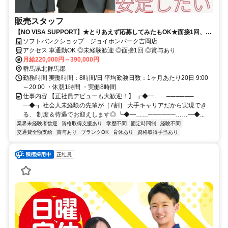
販売スタッフ
【NO VISA SUPPORT】★とりあえず応募してみたもOK★面接1回、最
短1週間で内定可！正社員デビューにオススメ★
ソフトバンクショップ ジョイホンパーク吉岡店
アクセス 車通勤OK ◎未経験歓迎 ◎面接1回 ◎賞与あり
月給220,000円～390,000円
群馬県北群馬郡
勤務時間 実働時間：8時間/日 平均勤務日数：1ヶ月あたり20日 9:00
～20:00 ・休憩1時間 ・実働8時間
仕事内容 【正社員デビューも大歓迎！】 ┏◆━……──────……
━◆┓ 社会人未経験の先輩が［7割］ 大手キャリアだから実現でき
る、 制度＆待遇でお迎えします◎ ┗◆━……──────……━◆...
業界未経験者歓迎
資格取得支援あり
学歴不問
固定時間制
経験不問
交通費全額支給
賞与あり
ブランクOK
育休あり
資格取得手当あり
正社員