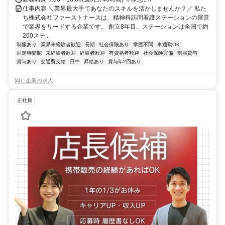
仕事内容 ＼業界最大手であなたのスキルを活かしませんか？／ 私た
ち株式会社ファーストナースは、精神科訪問看護ステーションの運営
で業界をリードする企業です。 創立8年目、ステーションは全国で約
260ステ...
制服あり
業界未経験者歓迎
長期
社会保険あり
学歴不問
車通勤OK
固定時間制
未経験者歓迎
経験者歓迎
有資格者歓迎
社会保険完備
制服貸与
賞与あり
交通費支給
日中
昇給あり
賞与年2回あり
同じ企業の求人
正社員