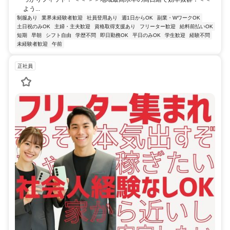
よう...
制服あり
業界未経験者歓迎
社員登用あり
週1日からOK
副業・WワークOK
土日祝のみOK
主婦・主夫歓迎
資格取得支援あり
フリーター歓迎
給料前払いOK
短期
早朝
シフト自由
学歴不問
即日勤務OK
平日のみOK
学生歓迎
経験不問
未経験者歓迎
午前
正社員