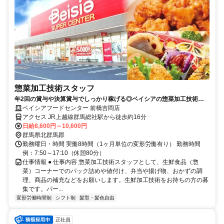
惣菜加工技術スタッフ
年2回の賞与や決算賞与でしっかり稼げる◎ベイシアの惣菜加工技術ス
タッフ（店舗専任社員）求人
ベイシアフードセンター 前橋吉岡店
アクセス JR上越線群馬総社駅から徒歩約16分
日給8,600円～10,600円
群馬県北群馬郡
勤務曜日・時間 実働8時間（1ヶ月単位の変形労働有り） 勤務時間
例：7:50～17:10（休憩80分）
仕事情報 ● 仕事内容 惣菜加工技術スタッフとして、生鮮食品（惣
菜）コーナーでのパック詰めや値付け、弁当や揚げ物、おかずの調
理、商品の補充などをお願いします。生鮮加工技術をお持ちの方の募
集です。パー...
変形労働時間制
シフト制
髪型・髪色自由
正社員