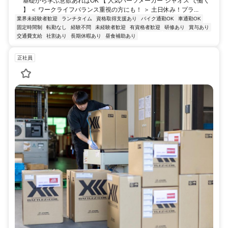
基礎から学ぶ意欲あればOK 【 人気パーツメーカー"ジャオス"で働く
】 ＜ ワークライフバランス重視の方にも！ ＞ 土日休み！プラ...
業界未経験者歓迎
ランチタイム
資格取得支援あり
バイク通勤OK
車通勤OK
固定時間制
転勤なし
経験不問
未経験者歓迎
有資格者歓迎
研修あり
賞与あり
交通費支給
社割あり
長期休暇あり
昼食補助あり
正社員