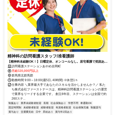
精神科の訪問看護スタッフ/准看護師
【精神科未経験OK！】日曜定休、オンコールなし。居宅看護で笑顔あふ
れる毎日をサポート。
訪問看護ステーションあやめ吉岡町
月給320,000円以上
群馬県北群馬郡
勤務時間 9:00～18:00(週5日､40時間) ※休憩1ｈ
仕事内容 ＼業界最大手であなたのスキルを活かしませんか？／ 私た
ち株式会社ファーストナースは、精神科訪問看護ステーションの運営
で業界をリードする企業です。 創立8年目、ステーションは全国で約
260ステ...
制服あり
業界未経験者歓迎
長期
社会保険あり
学歴不問
車通勤OK
固定時間制
未経験者歓迎
経験者歓迎
有資格者歓迎
社会保険完備
制服貸与
賞与あり
交通費支給
日中
昇給あり
賞与年2回あり