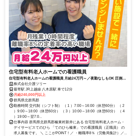
住宅型有料老人ホームでの看護職員
住宅型有料老人ホームの看護職員 月給24万円～／夜勤なしもOK 圧倒的
働きやすさ＆絶品ごはんが自慢！
株式会社介護ツリー
最寄駅 JR上越線 八木原駅 車で12分
月給240,000円以上
群馬県北群馬郡
勤務時間 交代制（シフト制） （ 1 ）7:00～16:00（休憩60分） （ 2
）9:00～18:00（休憩60分） （ 3 ）10:00～18:00（休憩60分） （ 4
）19:00～翌7:0...
仕事内容 群馬県北群馬郡榛東村新井にある 住宅型有料老人ホーム・
デイサービスてのひら 「てのひら榛東」での看護職員（正職員） の
求人募集です。 ＼ ここがPOINT！／ ・離職率8％（労働局集計）／...