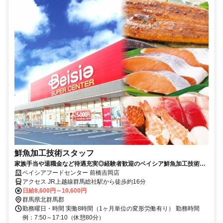
鮮魚加工技術スタッフ
家族手当や退職金など待遇充実◎経験者歓迎のベイシア鮮魚加工技術ス
タッフ（店舗専任社員）求人
ベイシアフードセンター 前橋吉岡店
アクセス JR上越線群馬総社駅から徒歩約16分
日給8,600円～10,600円
群馬県北群馬郡
勤務曜日・時間 実働8時間（1ヶ月単位の変形労働有り） 勤務時間
例：7:50～17:10（休憩80分）