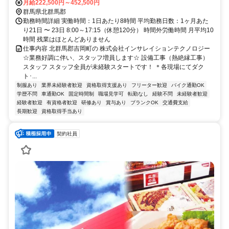
月給222,500円～452,500円
群馬県北群馬郡
勤務時間詳細 実働時間：1日あたり8時間 平均勤務日数：1ヶ月あた
り21日 〜 23日 8:00～17:15（休憩120分） 時間外労働時間 月平均10
時間 残業はほとんどありません
仕事内容 北群馬郡吉岡町の 株式会社インサレイションテクノロジー
☆業務好調に伴い、スタッフ増員します☆ 設備工事（熱絶縁工事）
スタッフ スタッフ全員が未経験スタートです！ ＊各現場にてダク
ト･...
制服あり
業界未経験者歓迎
資格取得支援あり
フリーター歓迎
バイク通勤OK
学歴不問
車通勤OK
固定時間制
職場見学可
転勤なし
経験不問
未経験者歓迎
経験者歓迎
有資格者歓迎
研修あり
賞与あり
ブランクOK
交通費支給
長期歓迎
資格取得手当あり
契約社員