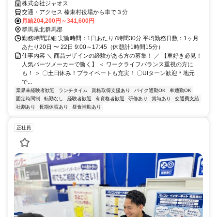
株式会社ジャオス
交通・アクセス 榛東村役場から車で３分
月給204,200円～341,600円
群馬県北群馬郡
勤務時間詳細 実働時間：1日あたり7時間30分 平均勤務日数：1ヶ月
あたり20日 〜 22日 9:00～17:45（休憩計1時間15分）
仕事内容 ＼ 商品デザインの経験がある方の募集！ ／ 【車好き必見！
人気パーツメーカーで働く】 ＜ ワークライフバランス重視の方に
も！ ＞ 〇土日休み！プライベートも充実！ 〇UIターン歓迎＊地元
で...
業界未経験者歓迎
ランチタイム
資格取得支援あり
バイク通勤OK
車通勤OK
固定時間制
転勤なし
経験者歓迎
有資格者歓迎
研修あり
賞与あり
交通費支給
社割あり
長期休暇あり
昼食補助あり
正社員