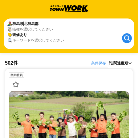
群馬県
北群馬郡
職種を選択してください
研修あり
キーワードを選択してください
502件
条件保存
関連度順
契約社員