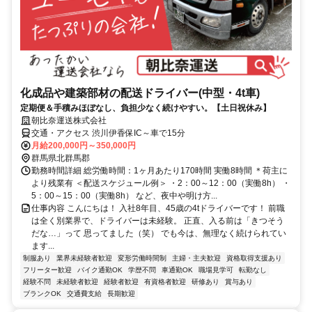
化成品や建築部材の配送ドライバー(中型・4t車)
定期便＆手積みほぼなし、負担少なく続けやすい。【土日祝休み】
朝比奈運送株式会社
交通・アクセス 渋川伊香保IC～車で15分
月給200,000円～350,000円
群馬県北群馬郡
勤務時間詳細 総労働時間：1ヶ月あたり170時間 実働8時間 ＊荷主に
より残業有 ＜配送スケジュール例＞ ・2：00～12：00（実働8h） ・
5：00～15：00（実働8h） など、夜中や明け方...
仕事内容 こんにちは！ 入社8年目、45歳の4tドライバーです！ 前職
は全く別業界で、ドライバーは未経験。 正直、入る前は「きつそう
だな…」って 思ってました（笑） でも今は、無理なく続けられてい
ます...
制服あり
業界未経験者歓迎
変形労働時間制
主婦・主夫歓迎
資格取得支援あり
フリーター歓迎
バイク通勤OK
学歴不問
車通勤OK
職場見学可
転勤なし
経験不問
未経験者歓迎
経験者歓迎
有資格者歓迎
研修あり
賞与あり
ブランクOK
交通費支給
長期歓迎