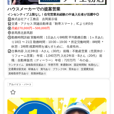
ハウスメーカーでの提案営業
インセンティブ上限なし！住宅営業未経験の中途入社者が活躍中◎
株式会社アイ工務店 吉岡展示場
交通・アクセス 関越自動車道「駒寄スマート」ICより約5分
月給270,000円～500,000円
群馬県北群馬郡
勤務時間詳細 実働時間：1日あたり8時間 平均勤務日数：1ヶ月あた
り18日 〜 21日 勤務時間：10:00～19:00 ＊所定労働時間：8時間 ＊
休憩：1時間 残業時間を減らすために、 生産性向...
仕事内容 入社3年目・Aさん（30代） 前職：不動産営業（売買仲介・
リフォーム営業） 年収：1,040万円 入社2年目・Bさん（20代） 前
職：自動車販売（ディーラー） 年収：720万円 「今の会...
ランチタイム
資格取得支援あり
学歴不問
車通勤OK
固定時間制
転勤なし
交通費全額支給
研修あり
賞与あり
ブランクOK
育休あり
交通費支給
資格取得手当あり
長期休暇あり
アルバイト・パート