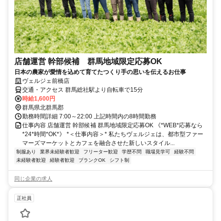
店舗運営 幹部候補 群馬地域限定応募OK
日本の農家が愛情を込めて育てたつくり手の思いを伝えるお仕事
ヴェルジェ前橋店
交通・アクセス 群馬総社駅より自転車で15分
時給1,600円
群馬県北群馬郡
勤務時間詳細 7:00～22:00 上記時間内の8時間勤務
仕事内容 店舗運営 幹部候補 群馬地域限定応募OK 《*WEB*応募なら
*24*時間*OK*》 *＜仕事内容＞* 私たちヴェルジェは、都市型ファー
マーズマーケットとカフェを融合させた新しいスタイル...
制服あり
業界未経験者歓迎
フリーター歓迎
学歴不問
職場見学可
経験不問
未経験者歓迎
経験者歓迎
ブランクOK
シフト制
同じ企業の求人
正社員