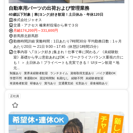
自動車用パーツの出荷および管理業務
40歳以下対象｜車(ヨンク)好き歓迎！土日休み・年休120日
株式会社ジャオス
交通・アクセス 榛東村役場から車で３分
月給174,200円～331,600円
群馬県北群馬郡
勤務時間詳細 実働時間：1日あたり7時間30分 平均勤務日数：1ヶ月
あたり20日 〜 21日 9:00～17:45（休憩計1時間15分）
仕事内容 ＼｢ヨンク好き｣集まれ！仕事で車に関わる／ 《未経験歓
迎》基礎から学ぶ意欲あればOK ＜ ワークライフバランス重視の方に
も！ ＞ 土日休み！プライベートも充実できる！ UIターン歓迎＊地
元...
制服あり
業界未経験者歓迎
ランチタイム
資格取得支援あり
バイク通勤OK
学歴不問
車通勤OK
固定時間制
転勤なし
経験不問
未経験者歓迎
有資格者歓迎
研修あり
賞与あり
交通費支給
社割あり
昼食補助あり
正社員