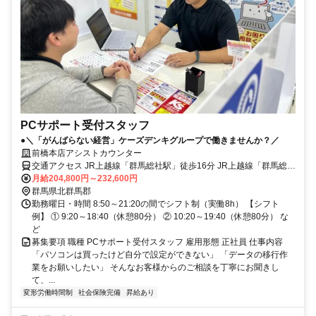
PCサポート受付スタッフ
●＼「がんばらない経営」ケーズデンキグループで働きませんか？／
前橋本店アシストカウンター
交通アクセス JR上越線「群馬総社駅」徒歩16分 JR上越線「群馬総社
駅」車で3分
月給204,800円～232,600円
群馬県北群馬郡
勤務曜日・時間 8:50～21:20の間でシフト制（実働8h） 【シフト
例】 ① 9:20～18:40（休憩80分） ② 10:20～19:40（休憩80分） な
ど
募集要項 職種 PCサポート受付スタッフ 雇用形態 正社員 仕事内容
「パソコンは買ったけど自分で設定ができない」 「データの移行作
業をお願いしたい」 そんなお客様からのご相談を丁寧にお聞きし
て、...
変形労働時間制
社会保険完備
昇給あり