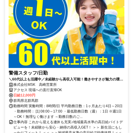
警備スタッフ/日勤
＼60代以上も活躍中／未経験から高収入可能！働きやすさが魅力の環境
で警備員デビューをしませんか！【月収24万円可能！日払いもOK！】
株式会社MSK 高崎営業所
勤務3日前迄シフト申請が可能です！週1日～・短期もOK！あなたのラ
アクセス 現場への直行直帰OK
イフスタイルに合わせてお仕事しませんか！未経験者大歓迎！年代幅広
日給12,000円
く活躍しています。
群馬県北群馬郡
勤務時間 実働時間：8時間/日 平均勤務日数：1ヶ月あたり4日～20日
・勤務時間： [1] 08:00～17:00 ・最低勤務日数（週）：1日 ※週1日
～OK！無理なく働けます ～勤務日数のご...
仕事内容 これから迎える連休も充実♪地域最高水準の高日給バイトデ
ビューを！未経験から安心・納得の高収入GET！ ＞＞ 新生活にもし
っかりフィット！ ＜＜ ＞＞地域最高水準の高日給で効率抜群！＜＜