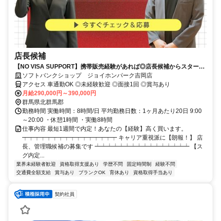
店長候補
【NO VISA SUPPORT】携帯販売経験があれば◎店長候補からスタート
【残業少なめ＆週休二日制】
ソフトバンクショップ ジョイホンパーク吉岡店
アクセス 車通勤OK ◎未経験歓迎 ◎面接1回 ◎賞与あり
月給290,000円～390,000円
群馬県北群馬郡
勤務時間 実働時間：8時間/日 平均勤務日数：1ヶ月あたり20日 9:00
～20:00 ・休憩1時間 ・実働8時間
仕事内容 最短1週間で内定！あなたの【経験】高く買います。
┯┯┯┯┯┯┯┯┯┯┯┯┯┯┯┯ キャリア重視派に【朗報！】 店
長、管理職候補の募集です ┷┷┷┷┷┷┷┷┷┷┷┷┷┷┷┷ 【ス
グ内定...
業界未経験者歓迎
資格取得支援あり
学歴不問
固定時間制
経験不問
交通費全額支給
賞与あり
ブランクOK
育休あり
資格取得手当あり
契約社員