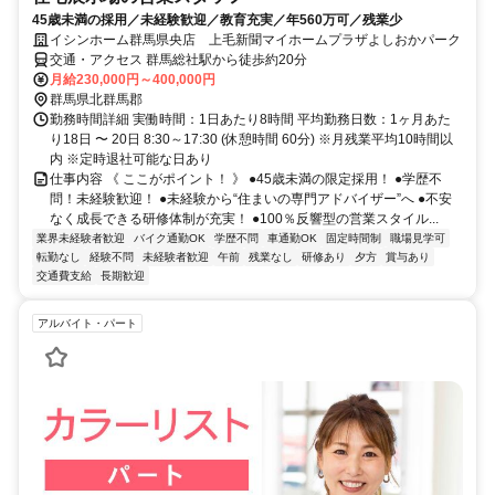
45歳未満の採用／未経験歓迎／教育充実／年560万可／残業少
イシンホーム群馬県央店 上毛新聞マイホームプラザよしおかパーク
交通・アクセス 群馬総社駅から徒歩約20分
月給230,000円～400,000円
群馬県北群馬郡
勤務時間詳細 実働時間：1日あたり8時間 平均勤務日数：1ヶ月あた
り18日 〜 20日 8:30～17:30 (休憩時間 60分) ※月残業平均10時間以
内 ※定時退社可能な日あり
仕事内容 《 ここがポイント！ 》 ●45歳未満の限定採用！ ●学歴不
問！未経験歓迎！ ●未経験から“住まいの専門アドバイザー”へ ●不安
なく成長できる研修体制が充実！ ●100％反響型の営業スタイル...
業界未経験者歓迎
バイク通勤OK
学歴不問
車通勤OK
固定時間制
職場見学可
転勤なし
経験不問
未経験者歓迎
午前
残業なし
研修あり
夕方
賞与あり
交通費支給
長期歓迎
アルバイト・パート