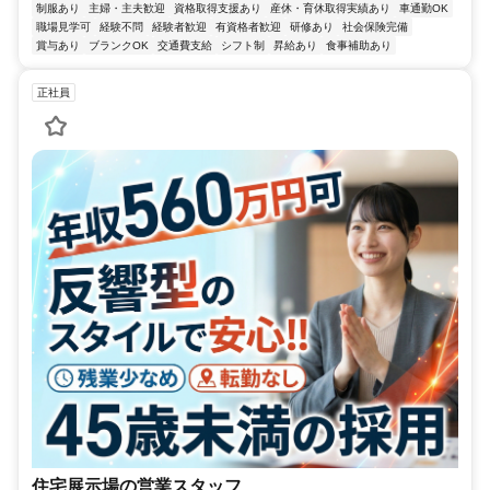
制服あり
主婦・主夫歓迎
資格取得支援あり
産休・育休取得実績あり
車通勤OK
職場見学可
経験不問
経験者歓迎
有資格者歓迎
研修あり
社会保険完備
賞与あり
ブランクOK
交通費支給
シフト制
昇給あり
食事補助あり
正社員
住宅展示場の営業スタッフ