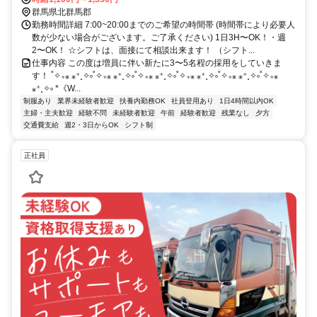
群馬県北群馬郡
勤務時間詳細 7:00~20:00までのご希望の時間帯 (時間帯により必要人
数が少ない場合がございます。ご了承ください) 1日3H〜OK！・週
2〜OK！ ☆シフトは、面接にて相談出来ます！ （シフト...
仕事内容 この度は増員に伴い新たに3〜5名程の採用をしていきま
す！ ˚✧₊⁎ ⁎⁺˳✧༚˚✧₊⁎ ⁎⁺˳✧༚˚✧₊⁎ ⁎⁺˳✧༚˚✧₊⁎ ⁎⁺˳✧༚˚✧₊⁎ ⁎⁺˳✧༚˚✧₊⁎
⁎⁺˳✧༚ *《W...
制服あり
業界未経験者歓迎
扶養内勤務OK
社員登用あり
1日4時間以内OK
主婦・主夫歓迎
経験不問
未経験者歓迎
午前
経験者歓迎
残業なし
夕方
交通費支給
週2・3日からOK
シフト制
正社員