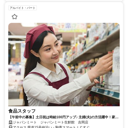
アルバイト・パート
食品スタッフ
【午前中の募集】土日祝は時給100円アップ♪ 主婦(夫)の方活躍中！家庭
優先で働ける柔軟シフト！★ロングパートも応相談
ジャパンミート ジャパンミート生鮮館 吉岡店
アクセス 県道15号線沿い・駒寄スマートＩＣすぐ