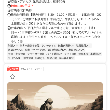
交通・アクセス 群馬総社駅より徒歩35分
時給1,100円以上
群馬県北群馬郡
勤務時間詳細 【勤務時間】 8:30～21:00 ＊週1日～・1日3時間～OK
【シフトは柔軟に相談可能】 午前だけ、午後だけもOK！ 平日のみ、
土日祝のみもOK！ あなたの希望に合わせて働けます。...
仕事内容 ＼ 平日夕方＆週末フルで働ける方、大歓迎！ ／ 【週1
日〜・1日3時間〜OK！学業との両立も安心】 初めてのアルバイトも
応援します！学生さん歓迎！ ヘアスタイル・髪色は自由だから自分
らしく働...
制服あり
業界未経験者歓迎
ランチタイム
扶養内勤務OK
社員登用あり
週1日からOK
副業・WワークOK
1日4時間以内OK
土日祝のみOK
主婦・主夫歓迎
フリーター歓迎
バイク通勤OK
シフト自由
学歴不問
車通勤OK
平日のみOK
学生歓迎
転勤なし
経験不問
未経験者歓迎
アルバイト・パート