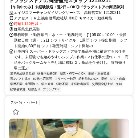
ドラッグストアの商品補充スタッフ 12120211
【午前中のみ】未経験歓迎！週2日～OK◎ドラッグストアの商品陳列ス
タッフ
エイジスマーチャンダイジングサービス 高崎営業所 12120211
アクセス ＪＲ上越線 群馬総社駅 車8分 ★マイカー勤務可能
時給1,120円以上
群馬県北群馬郡
勤務時間 ・勤務曜日：水・土 ・勤務時間： [1] 05:00～10:00 ・最低
勤務日数（週）：2日 シフトサイクル：1週間 シフト提出期限：シフ
ト開始の30日前 シフト確定時期：シフト開始の...
仕事内容 スーパー・ドラッグストア等で商品を棚に補充するお仕事
です。未経験でも始めやすいシンプル作業♪ ＜お仕事の流れ＞ １．商
品をバックルームから売り場に移動 ２．商品を仕分けし、該当売り
場に運ぶ ...
業界未経験者歓迎
扶養内勤務OK
副業・WワークOK
主婦・主夫歓迎
週1シフト提出
60代も応募可
フリーター歓迎
給料前払いOK
早朝
シフト自由
学歴不問
車通勤OK
学生歓迎
経験不問
未経験者歓迎
交通費全額支給
午前
経験者歓迎
研修あり
ブランクOK
アルバイト・パート