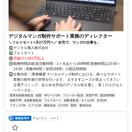
デジタルマンガ制作サポート業務のディレクター
＼フルリモート×月27万円〜／ 在宅で、マンガの仕事を。
デジタル職人株式会社
フルリモート
月給271,881円以上
勤務時間詳細 総労働時間：1ヶ月あたり160時間 勤務時間は10:00～
19:00（実働8時間／休憩1時間）の固定時間制
仕事内容 〇業務概要 デジタルマンガ制作における、様々なサポート
業務の制作進行管理を行います。 ますますニーズが高まってきてい
る電子コミック。あらゆる作品のデジタル化を通じ、多くの人のもと
へマンガを...
業界未経験者歓迎
副業・WワークOK
フリーター歓迎
学歴不問
固定時間制
経験不問
未経験者歓迎
フルリモート
経験者歓迎
ネイルOK
在宅OK
ブランクOK
ピアスOK
服装自由
ひげOK
髪型・髪色自由
アルバイト・パート