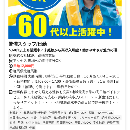
警備スタッフ/日勤
＼60代以上も活躍中／未経験から高収入可能！働きやすさが魅力の環境
で警備員デビューをしませんか！【月収24万円可能！日払いもOK！】
株式会社MSK 高崎営業所
勤務3日前迄シフト申請が可能です！週1日～・短期もOK！あなたのラ
アクセス 現場への直行直帰OK
イフスタイルに合わせてお仕事しませんか！未経験者大歓迎！年代幅広
日給12,000円
く活躍しています。
群馬県北群馬郡
勤務時間 実働時間：8時間/日 平均勤務日数：1ヶ月あたり4日～20日
・勤務時間： [1] 08:00～17:00 ・最低勤務日数（週）：1日 ※週1日
～OK！無理なく働けます ～勤務日数のご...
仕事内容 これから迎える連休も充実♪地域最高水準の高日給バイトデ
ビューを！未経験から安心・納得の高収入GET！ ＞＞ 新生活にもし
っかりフィット！ ＜＜ ＞＞地域最高水準の高日給で効率抜群！＜＜
よう...
制服あり
業界未経験者歓迎
社員登用あり
週1日からOK
副業・WワークOK
土日祝のみOK
主婦・主夫歓迎
資格取得支援あり
フリーター歓迎
給料前払いOK
短期
早朝
シフト自由
学歴不問
即日勤務OK
平日のみOK
学生歓迎
経験不問
未経験者歓迎
午前