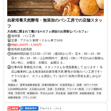
自家培養天然酵母・無添加のパン工房での店舗スタッ
フ
大自然に囲まれて働ける✨カフェ併設のお洒落なパンカフェ♪
地球屋 パン工房
交通・アクセス 駒寄ＩＣから車で14分
時給1,080円～1,500円
群馬県北群馬郡
勤務時間詳細 ①12:00～17:00 （週3回から可） ②８：00～14：00
③９：00～14：00 ✅上記時間内で、週3日～OK♪ ✅平日のみの勤務も
OK♪ 特に、水曜日、木曜日、金曜日 土...
仕事内容 業務拡大の為、スタッフさんを増員募集して おります！ 当
店は榛東村にある無添加&自家培養天然 酵母が自慢のパン工房です✨
テラスがあり、カフェも併設しているので 自然の景色を楽しみなが
ら働...
制服あり
業界未経験者歓迎
扶養内勤務OK
社員登用あり
副業・WワークOK
1日4時間以内OK
土日祝のみOK
主婦・主夫歓迎
フリーター歓迎
バイク通勤OK
早朝
学歴不問
車通勤OK
平日のみOK
学生歓迎
経験不問
未経験者歓迎
午前
経験者歓迎
ブランクOK
アルバイト・パート