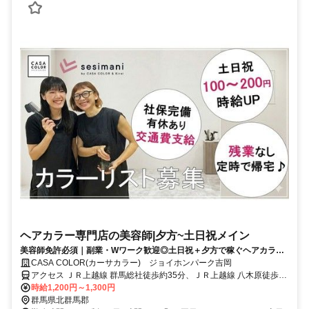
ヘアカラー専門店の美容師|夕方~土日祝メイン
美容師免許必須｜副業・Wワーク歓迎◎土日祝＋夕方で稼ぐヘアカラー
専門美容師◎
CASA COLOR(カーサカラー) ジョイホンパーク吉岡
アクセス ＪＲ上越線 群馬総社徒歩約35分、ＪＲ上越線 八木原徒歩約
50分 町立駒寄小学校から車で4分
時給1,200円～1,300円
群馬県北群馬郡