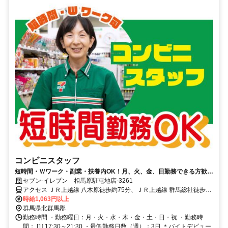
コンビニスタッフ
短時間・Ｗワーク・副業・扶養内OK！月、火、金、日勤務できる方歓迎
◎
セブン‐イレブン 相馬原駐屯地店-3261
アクセス ＪＲ上越線 八木原徒歩約75分、ＪＲ上越線 群馬総社徒歩約
86分、ＪＲ吾妻線 渋川徒歩約100分 八木原駅より車で12分
時給1,063円以上
群馬県北群馬郡
勤務時間 ・勤務曜日：月・火・水・木・金・土・日・祝 ・勤務時
間： [1] 17:30～21:30 ・最低勤務日数（週）：3日 ＊バイトデビュー