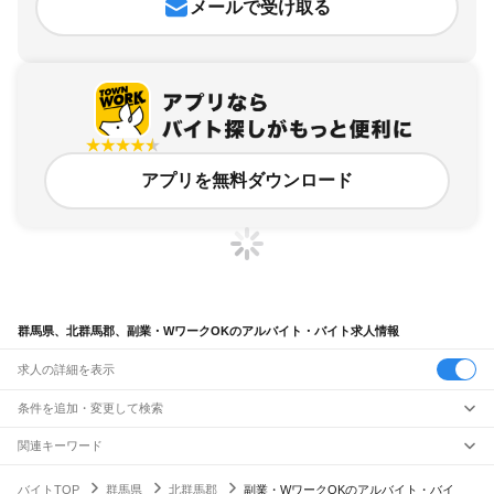
メールで受け取る
アプリを無料ダウンロード
群馬県、北群馬郡、副業・WワークOKのアルバイト・バイト求人情報
求人の詳細を表示
条件を追加・変更して検索
市区町村を追加・変更
関連キーワード
群馬県 北群馬郡 副業・WワークOK 夜勤 wワーク
群馬県
駅を追加・変更
バイトTOP
群馬県
北群馬郡
副業・WワークOKのアルバイト・バイ
群馬県 副業・WワークOK ナイトフロント
群馬県 副業・WワークOK 保育
群馬県
すべて