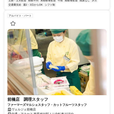
主婦・主夫歓迎
経験不問
未経験者歓迎
午前
経験者歓迎
残業なし
夕方
交通費支給
週2・3日からOK
シフト制
アルバイト・パート
前橋店 調理スタッフ
ファーマーズマルシェスタッフ・カットフルーツスタッフ
ヴェルジェ前橋店
交通・アクセス 群馬総社駅より自転車で15分