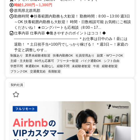
時給1,200円～1,300円
群馬県北群馬郡
勤務時間 ◆扶養範囲内勤務も大歓迎！ 勤務時間：8:00～13:00 週3日
～OK 扶養範囲内勤務も大歓迎！ 時間・日数相談可能 お気軽にご相談
くださいね！ ★ロングパートも応相談（8:00～17...
仕事内容 仕事内容 ◆働きやすさのポイントはココ！◆
――――――――――――――――― ＊お仕事は日中のみ！昼には
退勤！ ＊土日祝手当+100円でしっかり稼げる！ ＊週3日～！家庭の
予定と調整しやす...
制服あり
業界未経験者歓迎
扶養内勤務OK
社員登用あり
副業・WワークOK
主婦・主夫歓迎
60代も応募可
フリーター歓迎
バイク通勤OK
シフト自由
学歴不問
車通勤OK
転勤なし
経験不問
未経験者歓迎
午前
経験者歓迎
ブランクOK
交通費支給
長期歓迎
契約社員