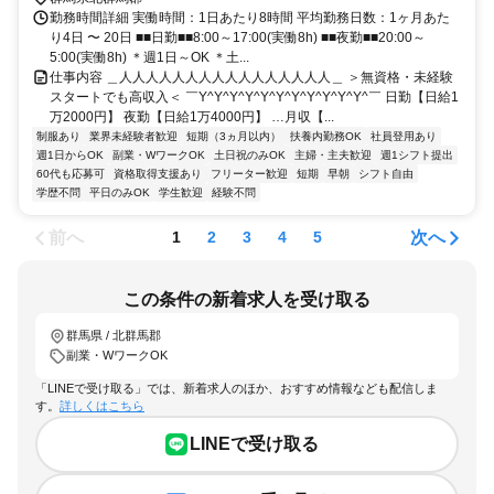
勤務時間詳細 実働時間：1日あたり8時間 平均勤務日数：1ヶ月あた
り4日 〜 20日 ■■日勤■■8:00～17:00(実働8h) ■■夜勤■■20:00～
5:00(実働8h) ＊週1日～OK ＊土...
仕事内容 ＿人人人人人人人人人人人人人人人人＿ ＞無資格・未経験
スタートでも高収入＜ ￣Y^Y^Y^Y^Y^Y^Y^Y^Y^Y^Y^￣ 日勤【日給1
万2000円】 夜勤【日給1万4000円】 …月収【...
制服あり
業界未経験者歓迎
短期（3ヵ月以内）
扶養内勤務OK
社員登用あり
週1日からOK
副業・WワークOK
土日祝のみOK
主婦・主夫歓迎
週1シフト提出
60代も応募可
資格取得支援あり
フリーター歓迎
短期
早朝
シフト自由
学歴不問
平日のみOK
学生歓迎
経験不問
前へ
次へ
1
2
3
4
5
この条件の新着求人を受け取る
群馬県 / 北群馬郡
副業・WワークOK
「LINEで受け取る」では、新着求人のほか、おすすめ情報なども配信しま
す。
詳しくはこちら
LINEで受け取る