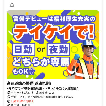
高速道路の警備(道路規制)
●月35万円～可能●空調制服・ドリンク手当で快適勤務☆
テイケイ株式会社 高崎支社[179]
交通・アクセス 北群馬郡吉岡町周辺/直行直帰OK
日給14,000円以上
群馬県北群馬郡