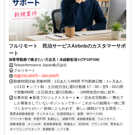
フルリモート 民泊サービスAirbnbのカスタマーサポ
ート
深夜帯勤務で稼ぎたい方必見！未経験歓迎✨(TP18PSM)
Teleperformance Japan株式会社
フルリモート
月給330,000円～360,000円
勤務時間詳細 実働時間：1日あたり8時間 平均勤務日数：1ヶ月あた
り21日 ▼シフト制：土日祝日含む週5日勤務 17：00～翌9：00の間
で実働8時間（土日祝含む週5日勤務） ・1時間休憩の他に前半...
仕事内容 ★新規プロジェクトスタート★ ✅ 完全在宅勤務♪ ✅ 弊社で
しか募集をしていないポジションです♪ ✅ これからの組織を一緒に形
づくるやりがい ✅ 前例にとらわれず、新しい挑戦ができる環境 ✅...
業界未経験者歓迎
ランチタイム
社員登用あり
副業・WワークOK
フリーター歓迎
学歴不問
転勤なし
経験不問
未経験者歓迎
フルリモート
経験者歓迎
ネイルOK
有資格者歓迎
研修あり
在宅OK
ブランクOK
育休あり
オープニングスタッフ
長期歓迎
シフト制