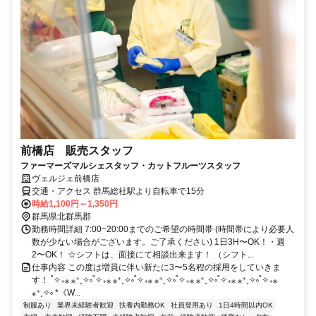
前橋店 販売スタッフ
ファーマーズマルシェスタッフ・カットフルーツスタッフ
ヴェルジェ前橋店
交通・アクセス 群馬総社駅より自転車で15分
時給1,100円～1,350円
群馬県北群馬郡
勤務時間詳細 7:00~20:00までのご希望の時間帯 (時間帯により必要人
数が少ない場合がございます。ご了承ください) 1日3H〜OK！・週
2〜OK！ ☆シフトは、面接にて相談出来ます！ （シフト...
仕事内容 この度は増員に伴い新たに3〜5名程の採用をしていきま
す！ ˚✧₊⁎ ⁎⁺˳✧༚˚✧₊⁎ ⁎⁺˳✧༚˚✧₊⁎ ⁎⁺˳✧༚˚✧₊⁎ ⁎⁺˳✧༚˚✧₊⁎ ⁎⁺˳✧༚˚✧₊⁎
⁎⁺˳✧༚ *《W...
制服あり
業界未経験者歓迎
扶養内勤務OK
社員登用あり
1日4時間以内OK