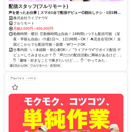
配信スタッフ(フルリモート)
声を使ったお仕事｜スマホ1台で配信デビュー◎顔出しナシ・1日1時間
～OK♪
株式会社ライブナウV
フルリモート
月給2,000円～600,000円
勤務時間・曜日: ⏰勤務時間は自由！ 24時間いつでも配信可能 （深
夜・早朝も自由） ⛅週1日〜、1日1時間～OK！ ⛺完全在宅OK！ 全
国どこからでも配信可能 ✨副業・WワークOK
仕事内容: ＼✨未経験・初心者OK✨／ "ライブナウV"でボイス配信 デ
ビューしてみませんか？ ✋「声だけの配信活動に興味があるけど…」
✋「趣味・好きなことで稼ぎたいけど…」 ✋「やってみた...
週1日からOK
フルリモート
在宅OK
アルバイト・パート