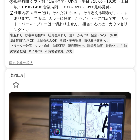
勤務時間 シフト制／1日4時間～OK◎ ・平日：15:00～19:00 ・土日
祝：10:00-19:00 営業時間：10:00-19:00 (18:00最終受付)
仕事内容 カラーだけ。それだけでいい。 そう思える職場が、ここに
あります。 当店は、カラーに特化したヘアカラー専門店です。 カッ
ト・パーマ・ブローは一切ありません。 担当するのは、カウンセリ
ング・カ...
制服あり
扶養内勤務OK
社員登用あり
週1日からOK
副業・WワークOK
1日4時間以内OK
土日祝のみOK
主婦・主夫歓迎
資格取得支援あり
フリーター歓迎
シフト自由
学歴不問
即日勤務OK
職場見学可
転勤なし
午前
経験者歓迎
ネイルOK
有資格者歓迎
夕方
同じ企業の求人
契約社員