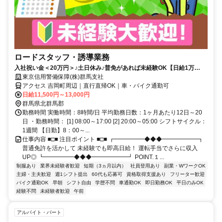
ロードスタッフ・誘導業務
入社祝い金＜20万円＞♪土日休み♪普免があれば未経験OK【日給1万
1500円～】★日給保証◎週払い可◎
東京信用警備保障(株)群馬支社
アクセス 吉岡町周辺｜直行直帰OK｜車・バイク通勤可
日給11,500円～13,000円
群馬県北群馬郡
勤務時間 実働時間：8時間/日 平均勤務日数：1ヶ月あたり12日～20
日 ・勤務時間： [1] 08:00～17:00 [2] 20:00～05:00 シフトサイクル：
1週間 【日勤】8：00～...
仕事内容 ■□■ 注目ポイント ■□■ ┏━━━━━◆◆◆━━━━━━┓
普通免許を活かして 未経験でも即高日給！ 運転手当でさらに収入
UP◎ ┗━━━━━◆◆◆━━━━━━┛ POINT.１...
制服あり
業界未経験者歓迎
短期（3ヵ月以内）
社員登用あり
副業・WワークOK
主婦・主夫歓迎
週1シフト提出
60代も応募可
資格取得支援あり
フリーター歓迎
バイク通勤OK
早朝
シフト自由
学歴不問
車通勤OK
即日勤務OK
平日のみOK
経験不問
未経験者歓迎
午前
アルバイト・パート