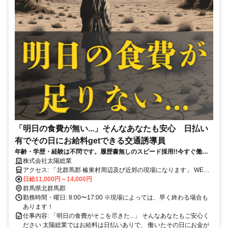
「明日の食費が無い...」そんなあなたも安心 日払い
有でその日にお給料getできる交通誘導員
年齢・学歴・経験は不問です。履歴書無しのスピード採用!!今すぐ働け
ちゃいます
株式会社太陽総業
アクセス: 「北群馬郡 榛東村周辺及び近郊の現場になります」 WEB
面接OK！ 電話面接OK！ 【面接地】 「株式会社太陽総業（本社）」
日給11,000円～14,000円
〒371-0846 群馬県前橋市元総社町１丁目８−３ 太陽ビル 3F 「株式会
群馬県北群馬郡
社太陽総業 東毛エリアセンター」 〒373-0033 群馬県太田市西本町５
勤務時間・曜日: 8:00〜17:00 ※現場によっては、早く終わる場合も
８−２０ 塚越ビル 103
あります！
仕事内容: 「明日の食費がそこを尽きた...」 そんなあなたもご安心く
ださい 太陽総業ではお給料は日払いありで、 働いたその日にお金が