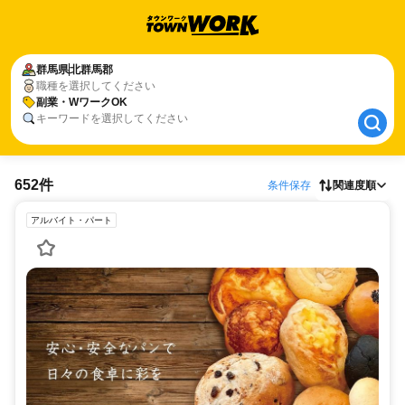
群馬県
群馬県
北群馬郡
北群馬郡
職種を選択してください
副業・WワークOK
副業・WワークOK
キーワードを選択してください
652件
条件保存
関連度順
アルバイト・パート