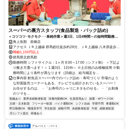
スーパーの裏方スタッフ(食品製造・パック詰め)
＜コツコツ･モクモク･･･単純作業＞週3日、1日4時間～の短時間勤務も
大歓迎！★主婦(夫)・フリーター活躍中◎
角上魚類 前橋店
アクセス ＪＲ上越線 群馬総社徒歩約28分、ＪＲ上越線 八木原徒歩約
52分、ＪＲ吾妻線 渋川徒歩約99分 群馬総社駅から徒歩29分 ※車・
時給1,150円以上
バイク・自転車通勤可
群馬県北群馬郡
勤務時間 シフトサイクル：1ヶ月 8:00～17:00（シフト制） ＜下記よ
り働き方選べます！＞ 1.週3日、1日4h～ ※土日祝のみ積極採用 ※勤
務時間により条件が異なります（詳細は、給与補足を...
仕事内容 鮮魚店スーパー内でのパック詰め・寿司づくり 市場のよう
な対面販売コーナーもある、テレビでも紹介されているスーパー！
お任せするのは、 ・「お寿司のシャリにネタをのせる」 ・「お刺身
のツマを...
制服あり
業界未経験者歓迎
扶養内勤務OK
社員登用あり
副業・WワークOK
主婦・主夫歓迎
フリーター歓迎
バイク通勤OK
シフト自由
学歴不問
車通勤OK
即日勤務OK
職場見学可
学生歓迎
経験不問
未経験者歓迎
午前
経験者歓迎
月1シフト提出
研修あり
アルバイト・パート