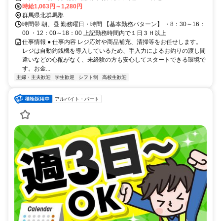
時給1,063円～1,280円
群馬県北群馬郡
時間帯 朝、昼 勤務曜日・時間 【基本勤務パターン】 ・8：30～16：
00 ・12：00～18：00 上記勤務時間内で１日３Ｈ以上
仕事情報 ● 仕事内容 レジ応対や商品補充、清掃等をお任せします。
レジは自動釣銭機を導入しているため、手入力によるお釣りの渡し間
違いなどの心配がなく、未経験の方も安心してスタートできる環境で
す。お金...
主婦・主夫歓迎
学生歓迎
シフト制
高校生歓迎
アルバイト・パート