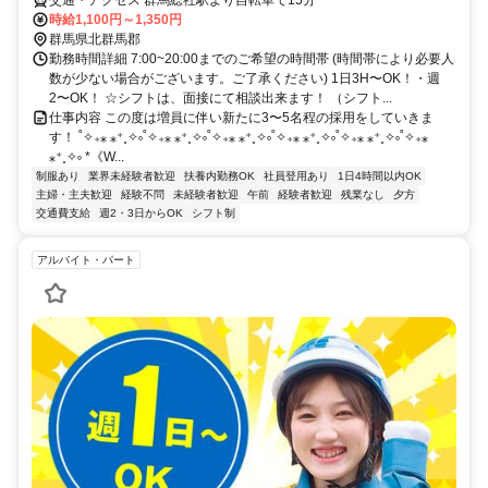
時給1,100円～1,350円
群馬県北群馬郡
勤務時間詳細 7:00~20:00までのご希望の時間帯 (時間帯により必要人
数が少ない場合がございます。ご了承ください) 1日3H〜OK！・週
2〜OK！ ☆シフトは、面接にて相談出来ます！ （シフト...
仕事内容 この度は増員に伴い新たに3〜5名程の採用をしていきま
す！ ˚✧₊⁎ ⁎⁺˳✧༚˚✧₊⁎ ⁎⁺˳✧༚˚✧₊⁎ ⁎⁺˳✧༚˚✧₊⁎ ⁎⁺˳✧༚˚✧₊⁎ ⁎⁺˳✧༚˚✧₊⁎
⁎⁺˳✧༚ *《W...
制服あり
業界未経験者歓迎
扶養内勤務OK
社員登用あり
1日4時間以内OK
主婦・主夫歓迎
経験不問
未経験者歓迎
午前
経験者歓迎
残業なし
夕方
交通費支給
週2・3日からOK
シフト制
アルバイト・パート