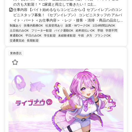
の方も大歓迎！＊ □家庭と両立して働きたい！ □土...
仕事内容 【バイト始めるならコンビニから♪】セブンイレブンのコン
ビニスタッフ募集！ 《セブンイレブン》 コンビニスタッフの アルバ
イト・パート ＜お仕事内容＞ ・レジ ・接客 ・清掃 ・商品の品出し...
制服あり
扶養内勤務OK
社員登用あり
副業・WワークOK
1日4時間以内OK
土日祝のみOK
フリーター歓迎
バイク通勤OK
給料前払いOK
早朝
学歴不問
車通勤OK
平日のみOK
学生歓迎
未経験者歓迎
午前
夕方
ブランクOK
交通費支給
長期歓迎
業務委託