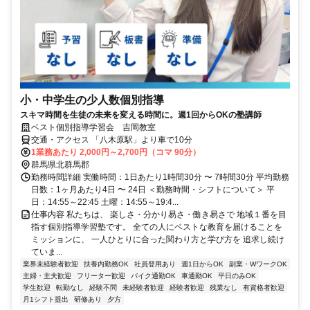
小・中学生の少人数個別指導
スキマ時間を生徒の未来を変える時間に。週1回からOKの塾講師
ベスト個別指導学習会 吉岡教室
交通・アクセス 「八木原駅」より車で10分
1業務あたり 2,000円～2,700円（コマ 90分）
群馬県北群馬郡
勤務時間詳細 実働時間：1日あたり1時間30分 〜 7時間30分 平均勤務
日数：1ヶ月あたり4日 〜 24日 ＜勤務時間・シフトについて＞ 平
日：14:55～22:45 土曜：14:55～19:4...
仕事内容 私たちは、 楽しさ・分かり易さ・働き易さで 地域１番を目
指す個別指導学習塾です。 全ての人にベストな教育を届けることを
ミッションに、 一人ひとりに合った関わり方と学び方を 追求し続け
ていま...
業界未経験者歓迎
扶養内勤務OK
社員登用あり
週1日からOK
副業・WワークOK
主婦・主夫歓迎
フリーター歓迎
バイク通勤OK
車通勤OK
平日のみOK
学生歓迎
転勤なし
経験不問
未経験者歓迎
経験者歓迎
残業なし
有資格者歓迎
月1シフト提出
研修あり
夕方