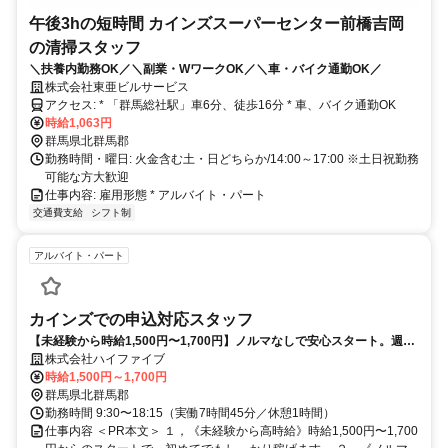
午後3hの短時間 カインズスーパーセンター前橋吉岡
の清掃スタッフ
＼扶養内勤務OK／＼副業・WワークOK／＼車・バイク通勤OK／
株式会社東亜ビルサービス
アクセス: * 「群馬総社駅」車6分、徒歩16分 * 車、バイク通勤OK
時給1,063円
群馬県北群馬郡
勤務時間・曜日: 火金含む土・日どちらか/14:00～17:00 ※土日祝勤務
可能な方大歓迎
仕事内容: 雇用形態 * アルバイト・パート
交通費支給
シフト制
アルバイト・パート
カインズでの申込対応スタッフ
【未経験から時給1,500円〜1,700円】ノルマなしで安心スタート。週1
日〜OK・土日歓迎、関西エリアのカインズ各店で申込対応
株式会社ハイファイブ
時給1,500円～1,700円
群馬県北群馬郡
勤務時間 9:30〜18:15（実働7時間45分／休憩1時間）
仕事内容 ＜PR本文＞ １，《未経験から高時給》時給1,500円〜1,700