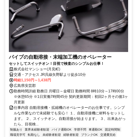
パイプの自動溶接・末端加工機のオペレーター
セットしてスイッチオン！目視で検査のシンプルお仕事！
株式会社マンショー(月見町)
交通・アクセス JR呉線矢野駅より徒歩10分
時給1,150円～1,438円
広島県安芸郡
勤務時間詳細 勤務日 月曜日～金曜日 勤務時間 8時10分～17時00分
※休憩65分 ※1日実働7時間45分 契約更新期間：初回2ヶ月その後3ヶ
月更新
仕事内容 自動溶接機・拡縮機のオペレーターのお仕事です。シンプ
ルな作業なので未経験でも安心！ １、自動溶接機に材料をセットし
ます。 ２、スイッチオン。自動溶接が始まります。 ３、出来あがっ
たら、目視検...
制服あり
業界未経験者歓迎
バイク通勤OK
学歴不問
車通勤OK
固定時間制
職場見学可
転勤なし
未経験者歓迎
経験者歓迎
ブランクOK
交通費支給