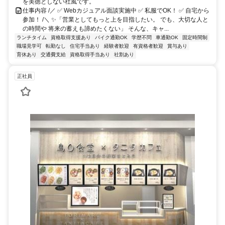
を美徳としない社風です。
仕事内容 /／ ✅ Webカジュアル面談実施中 ✅ 私服でOK！ ✅ 自宅から
参加！ /＼ ✨「営業としてもっと上を目指したい。 でも、大切な人と
の時間や 将来の蓄えも諦めたくない」 そんな、キャ...
ランチタイム
資格取得支援あり
バイク通勤OK
学歴不問
車通勤OK
固定時間制
職場見学可
転勤なし
住宅手当あり
経験者歓迎
有資格者歓迎
賞与あり
育休あり
交通費支給
資格取得手当あり
社割あり
正社員