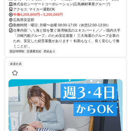
得支援制度でキャリアアップも！
株式会社シーゲートコーポレーション(広島鋼材事業グループ)
アクセス: マイカー通勤OK
年俸4,200,000円～5,200,000円
広島県安芸郡
勤務時間・曜日: 月曜〜金曜 08:00-17:00（休憩12:00-13:00）
仕事内容: ＼＼海と陸を繋ぐ港湾物流のエキスパート／／ ✅国内大手
「川崎汽船グループ」のため安定基盤！ 三大海運のグループ企業の
ため、安定した経営基盤があります！ 転勤もなく、長く安心して働
くことが...
固定時間制
交通費支給
昇給あり
派遣社員