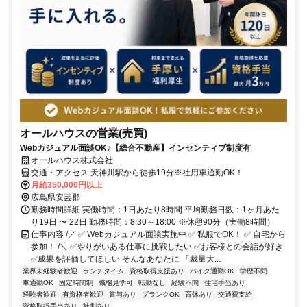
オールハウスの営業(売買)
Webカジュアル面談OK♪【総合不動産】インセンティブ制度有
オールハウス株式会社
交通・アクセス 天神川駅から徒歩19分※社用車通勤OK！
月給350,000円以上
広島県安芸郡
勤務時間詳細 実働時間：1日あたり8時間 平均勤務日数：1ヶ月あた
り19日 〜 22日 勤務時間：8:30～18:00 ※休憩90分（実働8時間）
仕事内容 /／ ✅ Webカジュアル面談実施中 ✅ 私服でOK！ ✅ 自宅から
参加！ /＼ ✅やりがいある仕事に挑戦したい ✅お客様との会話が好き
✅成果を評価してほしい そんなあなたに 「裁量大...
業界未経験者歓迎
ランチタイム
資格取得支援あり
バイク通勤OK
学歴不問
車通勤OK
固定時間制
職場見学可
転勤なし
経験不問
住宅手当あり
経験者歓迎
有資格者歓迎
賞与あり
ブランクOK
育休あり
交通費支給
資格取得手当あり
社割あり