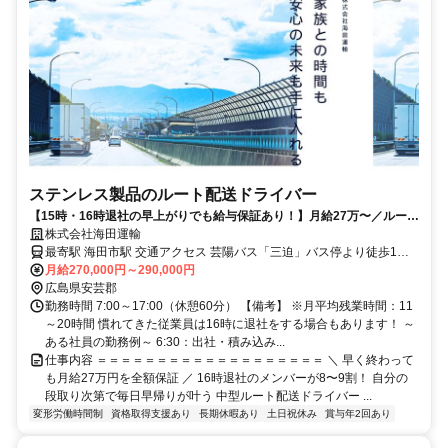
ステンレス製品のルート配送ドライバー
【15時・16時退社の早上がりでも給与保証あり！】月給27万〜／ルート
配送！土日祝休み＆入院費用の会社負担あり
株式会社海田運輸
最寄駅 海田市駅 交通アクセス 芸陽バス「三迫」バス停より徒歩1分
月給270,000円～290,000円
・車通勤OK ・JR「広島駅」や「海田市駅」からバス運行あり
広島県安芸郡
勤務時間 7:00～17:00（休憩60分） 【備考】 ※月平均残業時間：11
～20時間 慣れてきた従業員は16時に退社をする場合もあります！ ～
ある社員の勤務例～ 6:30：出社・積み込み...
仕事内容 ＝＝＝＝＝＝＝＝＝＝＝＝＝＝＝＝＝＝＝ ＼ 早く終わって
も月給27万円を全額保証 ／ 16時退社のメンバーが8〜9割！ 自分の
段取り次第で毎日早帰りが叶う 中型ルート配送ドライバー ...
変形労働時間制
資格取得支援あり
長期休暇あり
土日祝休み
賞与年2回あり