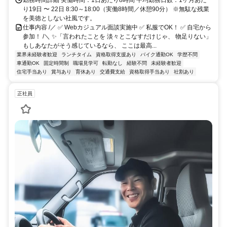
勤務時間詳細 実働時間：1日あたり8時間 平均勤務日数：1ヶ月あた
り19日 〜 22日 8:30～18:00（実働8時間／休憩90分） ※無駄な残業
を美徳としない社風です。
仕事内容 /／ ✅ Webカジュアル面談実施中 ✅ 私服でOK！ ✅ 自宅から
参加！ /＼ ✨「言われたことを 淡々とこなすだけじゃ、 物足りない」
もしあなたがそう感じているなら、 ここは最高...
業界未経験者歓迎
ランチタイム
資格取得支援あり
バイク通勤OK
学歴不問
車通勤OK
固定時間制
職場見学可
転勤なし
経験不問
未経験者歓迎
住宅手当あり
賞与あり
育休あり
交通費支給
資格取得手当あり
社割あり
正社員