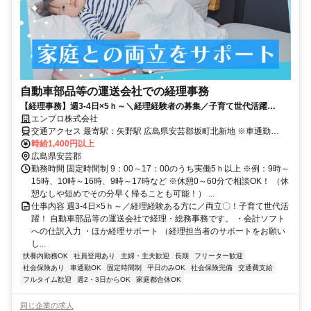
自動車部品等の運送会社での経理事務
【経理事務】週3-4日×5ｈ～＼経理経験者の募集／子育て世代活躍
中！！ 社員登用のチャンスあり！＠矢野駅・車可〔時給1400円〕
エンプロ株式会社
交通アクセス 最寄駅：矢野駅 広島県安芸郡坂町北新地 ※車通勤
OK（P無料／駐車場広め！） 広電バス「矢野新町・徒歩5分」 芸陽バ
時給1,400円以上
ス「済生会広島病院前・徒歩8分」 ＪＲ呉線「矢野駅・車8分」 ＪＲ
広島県安芸郡
山陽本線・呉線「海田市駅・車11分」 広島電鉄「海岸通駅・車11
勤務時間 固定時間制 9：00～17：00のうち実働5ｈ以上 ※例：9時～
分」
15時、10時～16時、9時～17時など ※休憩0～60分で相談OK！ （休
憩なしや短めでその分早く帰ることも可能！） ...
仕事内容 週3-4日×5ｈ～／経理経験ある方に／両立〇！子育て世代活
躍！ 自動車部品等の運送会社で経理・総務事務です。 ・会計ソフト
への仕訳入力 ・ほか経理サポート （経理担当者のサポートをお願い
し...
扶養内勤務OK
社員登用あり
主婦・主夫歓迎
長期
フリーター歓迎
社会保険あり
車通勤OK
固定時間制
平日のみOK
社会保険完備
交通費支給
フルタイム歓迎
週2・3日からOK
家庭都合休OK
同じ企業の求人