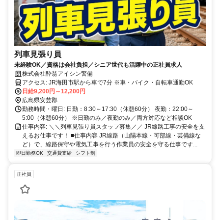
列車見張り員
未経験OK／資格は会社負担／シニア世代も活躍中の正社員求人
株式会社酔翁アイシン警備
アクセス: JR海田市駅から車で7分 ※車・バイク・自転車通勤OK
日給9,200円～12,200円
広島県安芸郡
勤務時間・曜日: 日勤：8:30～17:30（休憩60分） 夜勤：22:00～
5:00（休憩60分） ※日勤のみ／夜勤のみ／両方対応など相談OK
仕事内容: ＼＼列車見張り員スタッフ募集／／ JR線路工事の安全を支
えるお仕事です！ ■仕事内容 JR線路（山陽本線・可部線・芸備線な
ど）で、線路保守や電気工事を行う作業員の安全を守る仕事です...
即日勤務OK
交通費支給
シフト制
正社員