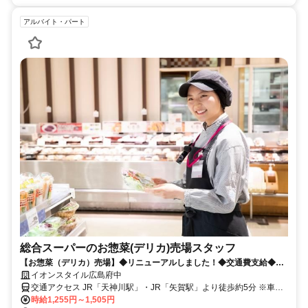
アルバイト・パート
総合スーパーのお惣菜(デリカ)売場スタッフ
【お惣菜（デリカ）売場】◆リニューアルしました！◆交通費支給◆未
経験OK★イオンは待遇充実♪
イオンスタイル広島府中
交通アクセス JR「天神川駅」・JR「矢賀駅」より徒歩約5分 ※車通
勤可（規定有）
時給1,255円～1,505円