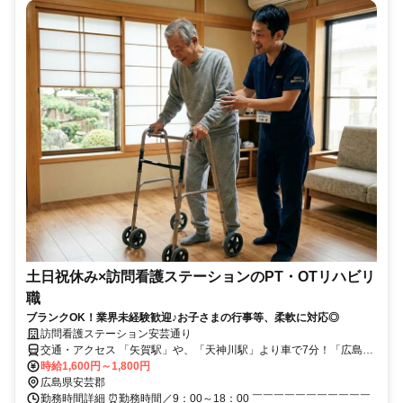
土日祝休み×訪問看護ステーションのPT・OTリハビリ
職
ブランクOK！業界未経験歓迎♪お子さまの行事等、柔軟に対応◎
訪問看護ステーション安芸通り
交通・アクセス 「矢賀駅」や、「天神川駅」より車で7分！「広島
駅」より車で15分！
時給1,600円～1,800円
広島県安芸郡
勤務時間詳細 ⏰勤務時間／9：00～18：00 ￣￣￣￣￣￣￣￣￣￣￣