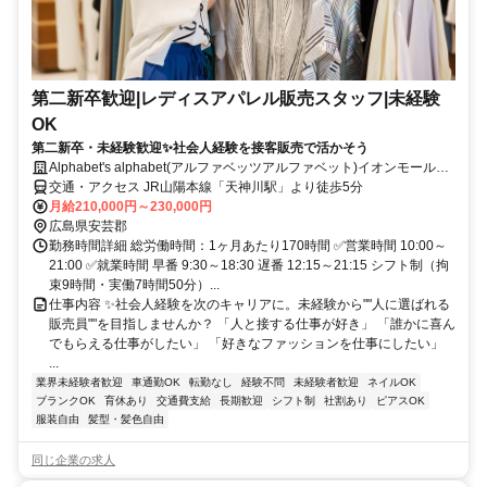
第二新卒歓迎|レディスアパレル販売スタッフ|未経験
OK
第二新卒・未経験歓迎✨社会人経験を接客販売で活かそう
Alphabet's alphabet(アルファベッツアルファベット)イオンモール広
島府中(株式会社アルファベットパステル)
交通・アクセス JR山陽本線「天神川駅」より徒歩5分
月給210,000円～230,000円
広島県安芸郡
勤務時間詳細 総労働時間：1ヶ月あたり170時間 ✅営業時間 10:00～
21:00 ✅就業時間 早番 9:30～18:30 遅番 12:15～21:15 シフト制（拘
束9時間・実働7時間50分）...
仕事内容 ✨社会人経験を次のキャリアに。未経験から""人に選ばれる
販売員""を目指しませんか？ 「人と接する仕事が好き」 「誰かに喜ん
でもらえる仕事がしたい」 「好きなファッションを仕事にしたい」
...
業界未経験者歓迎
車通勤OK
転勤なし
経験不問
未経験者歓迎
ネイルOK
ブランクOK
育休あり
交通費支給
長期歓迎
シフト制
社割あり
ピアスOK
服装自由
髪型・髪色自由
同じ企業の求人