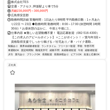
株式会社TES
交通・アクセス JR坂駅より車で5分
月給230,000円～300,000円
広島県安芸郡
勤務時間詳細 実働時間：1日あたり8時間 平均勤務日数：1ヶ月あた
り22日 〜 23日 ◆勤務時間 勤務時間：8:00～17:00 (休憩時間 1時間
30分) ＊お昼休憩のほかに、 午前と午後に1...
仕事内容 ★難しい志望動機不要！ 電話応募歓迎（082-516-4300）
【この求人のアピールポイント】 ⭐ここがポイント！ ✅賞与年3回＋
資格取得支援でしっかり稼げる ✅社宅あり／車・バイク通勤...
制服あり
業界未経験者歓迎
ランチタイム
フリーター歓迎
早朝
学歴不問
車通勤OK
固定時間制
職場見学可
経験不問
未経験者歓迎
午前
経験者歓迎
夕方
賞与あり
ブランクOK
長期歓迎
長期休暇あり
ピアスOK
友達と応募OK
正社員