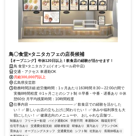
鳥〇食堂×タニタカフェの店長候補
【オープニング】年休120日以上！飲食店の経験が活かせます！
鳥 食堂×タニタカフェ(イオンモール府中店)
交通・アクセス 車通勤OK
月給300,000円以上
広島県安芸郡
勤務時間詳細 総労働時間：1ヶ月あたり163時間 8:30～22:00の間で
実働8時間程度 ※1ヶ月ごとのシフト制 ※早番・中番・遅番あり ※休
憩60分 月平均残業時間：10時間程度
仕事内容 ──────────────── ✅ 飲食店での経験を活かした
い！ ✅ 新しいお店の立ち上げに関わりたい！ ✅ 休みや福利厚生も大
切にしたい！ ✅ 健康志向のメニューや、 おしゃれな店舗づ...
制服あり
フリーター歓迎
バイク通勤OK
学歴不問
車通勤OK
職場見学可
住宅手当あり
交通費全額支給
経験者歓迎
研修あり
賞与あり
ブランクOK
育休あり
オープニングスタッフ
交通費支給
シフト制
社割あり
長期休暇あり