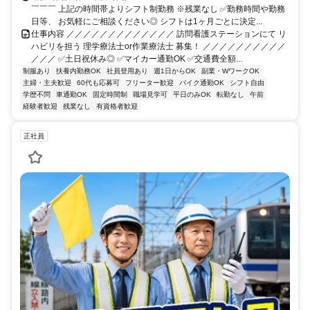
￣￣￣ 上記の時間帯よりシフト制勤務 ※残業なし ✅勤務時間や勤務
日等、 お気軽にご相談ください◎ シフトは1ヶ月ごとに決定...
仕事内容 ／／／／／／／／／／／／／ 訪問看護ステーションにて リ
ハビリを担う 理学療法士or作業療法士 募集！ ／／／／／／／／／／
／／／ ✅土日祝休み◎ ✅マイカー通勤OK ✅交通費全額...
制服あり
扶養内勤務OK
社員登用あり
週1日からOK
副業・WワークOK
主婦・主夫歓迎
60代も応募可
フリーター歓迎
バイク通勤OK
シフト自由
学歴不問
車通勤OK
固定時間制
職場見学可
平日のみOK
転勤なし
午前
経験者歓迎
残業なし
有資格者歓迎
正社員