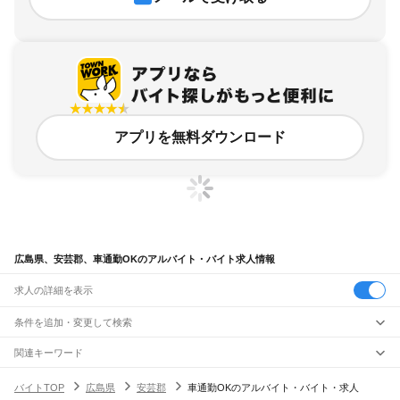
アプリを無料ダウンロード
広島県、安芸郡、車通勤OKのアルバイト・バイト求人情報
求人の詳細を表示
条件を追加・変更して検索
市区町村を追加・変更
関連キーワード
広島県 広島市 安芸区 車通勤可
広島県 安芸郡 車
広島県 広島市 安佐南区 車通勤
広島県
駅を追加・変更
バイトTOP
広島県
安芸郡
車通勤OKのアルバイト・バイト・求人
広島県 安芸郡 正社員 自動車整備士
広島県 広島市 車通勤ok
広島県
すべて