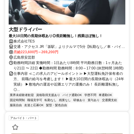
大型ドライバー
最大10日間の長期休暇あり◎長距離無し！残業ほぼ無し！
株式会社TES
交通・アクセス JR「坂駅」よりクルマで5分【転勤なし／車・バイク
通勤OK】
月給223,600円～269,200円
広島県安芸郡
勤務時間詳細 実働時間：1日あたり8時間 平均勤務日数：1ヶ月あた
り21日 〜 22日 ◆勤務時間 勤務時間：8:00～17:00 (休憩時間 1時間)
仕事内容 ≪この求人のアピールポイント≫ ▶大型運転免許保有者の
方、 前職の給与を考慮します！ ▶最大10日間の長期休暇あり（24年
実績） ▶敷地内の運送や近隣エリアの運搬のみ！ 長距離運転無し
◎...
業界未経験者歓迎
資格取得支援あり
バイク通勤OK
学歴不問
車通勤OK
固定時間制
職場見学可
転勤なし
残業なし
研修あり
賞与あり
交通費支給
服装自由
友達と応募OK
髪型・髪色自由
アルバイト・パート