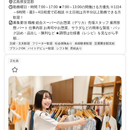
広島県安芸郡
勤務曜日・時間 7:00～17:00 ★7:00～13:00の間働ける方優先 ※1日4
～6時間・週3～4日程度で応相談 ※土日祝は月半分以上勤務できる方
歓迎！
募集要項 職種 総合スーパーのお惣菜（デリカ）売場スタッフ 雇用形
態 パート 仕事内容 お寿司やお惣菜、サラダなどの簡単な製造・パッ
ク詰め・品出し・陳列など ★調理は仕様書（レシピ）を見ながら手
順...
主婦・主夫歓迎
フリーター歓迎
社会保険あり
未経験者歓迎
交通費全額支給
ブランクOK
バイトデビュー歓迎
シフト制
昇給あり
正社員