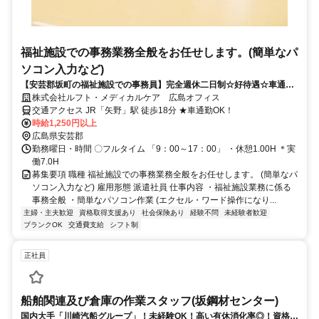
福祉施設での事務業務全般をお任せします。(簡単なパ
ソコン入力など)
【安芸郡坂町の福祉施設での事務員】完全週休二日制☆好待遇☆車通勤
OK！
株式会社ルフト・メディカルケア 広島オフィス
交通アクセス JR「矢野」駅 徒歩18分 ★車通勤OK！
時給1,250円以上
広島県安芸郡
勤務曜日・時間 〇フルタイム 「9：00～17：00」 ・休憩1.00H ＊実
働7.0H
募集要項 職種 福祉施設での事務業務全般をお任せします。 (簡単なパ
ソコン入力など) 雇用形態 派遣社員 仕事内容 ・福祉施設業務に係る
事務全般 ・簡単なパソコン作業 (エクセル・ワード操作になり...
主婦・主夫歓迎
資格取得支援あり
社会保険あり
経験不問
未経験者歓迎
ブランクOK
交通費支給
シフト制
正社員
船舶関連及び倉庫の作業スタッフ(坂鋼材センター)
国内大手「川崎汽船グループ」！未経験OK！高い有休消化率◎！資格取