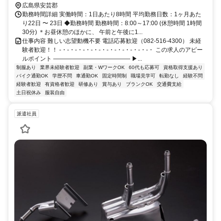
広島県安芸郡
勤務時間詳細 実働時間：1日あたり8時間 平均勤務日数：1ヶ月あた
り22日 〜 23日 ◆勤務時間 勤務時間：8:00～17:00 (休憩時間 1時間
30分) ＊お昼休憩のほかに、 午前と午後に1...
仕事内容 難しい志望動機不要 電話応募歓迎（082-516-4300） 未経
験者歓迎！！ ‐・‐・‐・‐・‐・‐・‐・‐・‐・‐・‐・‐・ この求人のアピー
ルポイント ――――――――――――― ▶...
制服あり
業界未経験者歓迎
副業・WワークOK
60代も応募可
資格取得支援あり
バイク通勤OK
学歴不問
車通勤OK
固定時間制
職場見学可
転勤なし
経験不問
経験者歓迎
有資格者歓迎
研修あり
賞与あり
ブランクOK
交通費支給
土日祝休み
服装自由
派遣社員