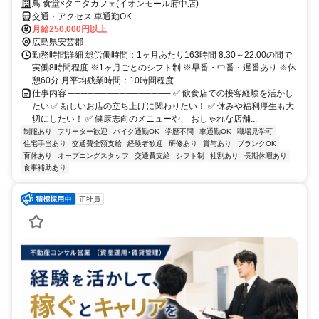
鳥 食堂×タニタカフェ(イオンモール府中店)
交通・アクセス 車通勤OK
月給250,000円以上
広島県安芸郡
勤務時間詳細 総労働時間：1ヶ月あたり163時間 8:30～22:00の間で
実働8時間程度 ※1ヶ月ごとのシフト制 ※早番・中番・遅番あり ※休
憩60分 月平均残業時間：10時間程度
仕事内容 ──────────────── ✅ 飲食店での接客経験を活かし
たい ✅ 新しいお店の立ち上げに関わりたい！ ✅ 休みや福利厚生も大
切にしたい！ ✅ 健康志向のメニューや、 おしゃれな店舗...
制服あり
フリーター歓迎
バイク通勤OK
学歴不問
車通勤OK
職場見学可
住宅手当あり
交通費全額支給
経験者歓迎
研修あり
賞与あり
ブランクOK
育休あり
オープニングスタッフ
交通費支給
シフト制
社割あり
長期休暇あり
食事補助あり
正社員