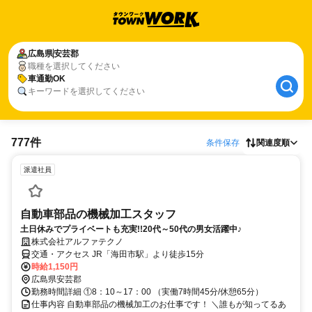
広島県
安芸郡
職種を選択してください
車通勤OK
キーワードを選択してください
777件
条件保存
関連度順
派遣社員
自動車部品の機械加工スタッフ
土日休みでプライベートも充実!!20代～50代の男女活躍中♪
株式会社アルファテクノ
交通・アクセス JR「海田市駅」より徒歩15分
時給1,150円
広島県安芸郡
勤務時間詳細 ①8：10～17：00 （実働7時間45分/休憩65分）
仕事内容 自動車部品の機械加工のお仕事です！ ＼誰もが知ってるあ