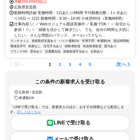
月給350,000円以上
広島県安芸郡
勤務時間詳細 実働時間：1日あたり8時間 平均勤務日数：1ヶ月あた
り19日 〜 22日 勤務時間：8:30～18:00 ※休憩90分（実働8時間）
仕事内容 /／ ✅ Webカジュアル面談実施中 ✅ 私服でOK！ ✅ 自宅から
参加！ /＼ ✨「経験を活かして稼ぎたい。 でも、自分の時間も大切に
したい」 そんな理想のバランス、 オールハウスなら...
ランチタイム
資格取得支援あり
バイク通勤OK
学歴不問
車通勤OK
固定時間制
職場見学可
転勤なし
住宅手当あり
経験者歓迎
有資格者歓迎
賞与あり
ブランクOK
育休あり
交通費支給
資格取得手当あり
社割あり
前へ
次へ
1
2
3
4
5
この条件の新着求人を受け取る
広島県 / 安芸郡
車通勤OK
「LINEで受け取る」では、新着求人のほか、おすすめ情報なども配信しま
す。
詳しくはこちら
LINEで受け取る
メールで受け取る