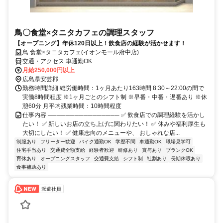
鳥〇食堂×タニタカフェの調理スタッフ
【オープニング】年休120日以上！飲食店の経験が活かせます！
鳥 食堂×タニタカフェ(イオンモール府中店)
交通・アクセス 車通勤OK
月給250,000円以上
広島県安芸郡
勤務時間詳細 総労働時間：1ヶ月あたり163時間 8:30～22:00の間で
実働8時間程度 ※1ヶ月ごとのシフト制 ※早番・中番・遅番あり ※休
憩60分 月平均残業時間：10時間程度
仕事内容 ──────────────── ✅ 飲食店での調理経験を活かし
たい！ ✅ 新しいお店の立ち上げに関わりたい！ ✅ 休みや福利厚生も
大切にしたい！ ✅ 健康志向のメニューや、 おしゃれな店...
制服あり
フリーター歓迎
バイク通勤OK
学歴不問
車通勤OK
職場見学可
住宅手当あり
交通費全額支給
経験者歓迎
研修あり
賞与あり
ブランクOK
育休あり
オープニングスタッフ
交通費支給
シフト制
社割あり
長期休暇あり
食事補助あり
派遣社員