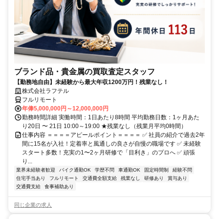
ブランド品・貴金属の買取査定スタッフ
【勤務地自由】未経験から最大年収1200万円！残業なし！
株式会社ラフテル
フルリモート
年俸5,000,000円～12,000,000円
勤務時間詳細 実働時間：1日あたり8時間 平均勤務日数：1ヶ月あた
り20日 〜 21日 10:00～19:00 ★残業なし（残業月平均0時間）
仕事内容 ＝＝＝＝アピールポイント＝＝＝＝ ✅ 社員の紹介で過去2年
間に15名が入社！定着率と風通しの良さが自慢の職場です ✅ 未経験
スタート多数！充実の1〜2ヶ月研修で「目利き」のプロへ ✅ 頑張
り...
業界未経験者歓迎
バイク通勤OK
学歴不問
車通勤OK
固定時間制
経験不問
住宅手当あり
フルリモート
交通費全額支給
残業なし
研修あり
賞与あり
交通費支給
食事補助あり
同じ企業の求人