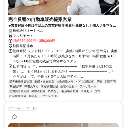
完全反響の自動車販売提案営業
✨業界経験不問/1年以上の営業経験者募集✨ 新規なし！個人ノルマな
し！残業も少なめでプライベートとの両立◎
株式会社オートベル
フルリモート
月給270,000円～350,000円
静岡県沼津市
勤務時間 シフト制 10:00～19:00（実働7時間45分／休憩75分） 実働
時間： １月あたり 163.0時間 残業少なめ：月平均13時間程度 ★1日
30分～1時間程度の残業で帰宅するスタッ...
仕事内容 ☆･＊｡･─────────────── 「数字を追うだけの営
業」は、 もう終わりにしませんか？ ───────────────･｡＊･
☆ 初めまして。中途入社3年目の田中です。 ...
業界未経験者歓迎
主婦・主夫歓迎
社会保険あり
バイク通勤OK
早朝
学歴不問
車通勤OK
職場見学可
未経験者歓迎
住宅手当あり
フルリモート
交通費全額支給
経験者歓迎
残業なし
有資格者歓迎
研修あり
夕方
社会保険完備
賞与あり
ブランクOK
アルバイト・パート