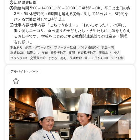
広島県豊田郡
勤務時間 5:00～14:00 11:30～20:30 1日4時間～OK、平日と土日の内
3日～/週 休憩時間：6時間を超える労働に対して45分以上、8時間を
超える労働に対して1時間以上
仕事内容 仕事内容 「ごちそうさま！」「おいしかった！」の声に、
働く側もニッコリ。食べ盛りの子どもたち・学生たちに元気をもらえ
るお仕事です。 学校をはじめとする教育関連施設での仕込み・調理
をお願いし...
制服あり
副業・WワークOK
フリーター歓迎
バイク通勤OK
学歴不問
車通勤OK
転勤なし
午前
経験者歓迎
夜間
有資格者歓迎
研修あり
夕方
ブランクOK
交通費支給
まかないあり
長期歓迎
週2・3日からOK
シフト制
アルバイト・パート