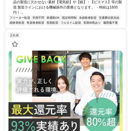
品の製造に欠かせない素材【電気鉛】や【銀】・【ビスマス】等の製
造 製造ラインにおける機械操作の業務となります。 ・時給は1600
円！...
フリーター歓迎
学歴不問
車通勤OK
固定時間制
未経験者歓迎
交通費全額支給
経験者歓迎
有資格者歓迎
長期歓迎
フルタイム歓迎
長期休暇あり
履歴書不要
正社員