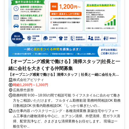
【オープニング感覚で働ける】清掃スタッフ|社長と一
緒に会社を大きくする仲間募集
【オープニング感覚で働ける】清掃スタッフ｜社長と一緒に会社を大き
くする仲間募集
株式会社アビリティ
時給1,200円～1,300円
広島県竹原市
勤務時間 9:00～18:00の間で相談可能 ライフスタイルに合わせて働き
方をご相談いただけます。 フルタイム勤務歓迎 勤務時間相談OK 勤務
日数相談OK 扶養内勤務相談OK 「しっかり稼ぎたいの...
お仕事内容 ハウスクリーニング・各種清掃業務 新築住宅やリフォー
ム工事後の建物清掃を中心に、エアコン清掃、外壁清掃、窓ガラス清
掃、配管洗浄など、さまざまな清掃業務をお任せします。 現場は一
般住宅や...