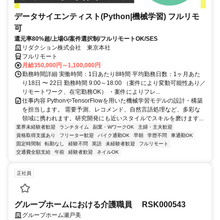
データサイエンティスト(Python|機械学習) フルリモ
可
還元率80%超/上場G/案件選択制/フルリモートOK/SES
リダクション株式会社 東京本社
フルリモート
月給350,000円～1,100,000円
勤務時間詳細 実働時間：1日あたり8時間 平均勤務日数：1ヶ月あた
り18日 〜 22日 勤務時間 9:00～18:00 （案件により変動可能性あり／
リモートワーク、在宅勤務OK） ・案件によりフレ...
仕事内容 PythonやTensorFlowを用いた機械学習モデルの設計・構築
を担当します。 需要予測、レコメンド、自然言語処理など、多彩な
領域に携われます。研究開発にも近いスタイルでスキルを磨けます...
業界未経験者歓迎
ランチタイム
副業・WワークOK
主婦・主夫歓迎
資格取得支援あり
フリーター歓迎
バイク通勤OK
早朝
学歴不問
車通勤OK
固定時間制
転勤なし
経験不問
英語
未経験者歓迎
フルリモート
交通費全額支給
午前
経験者歓迎
ネイルOK
正社員
グループホームにおける介護職員 RSK000543
グループホーム瀬戸美