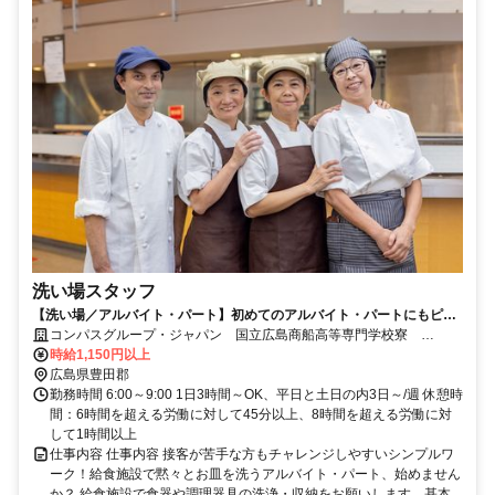
洗い場スタッフ
【洗い場／アルバイト・パート】初めてのアルバイト・パートにもピッ
タリ！未経験歓迎♪
コンパスグループ・ジャパン 国立広島商船高等専門学校寮
35005_p
時給1,150円以上
広島県豊田郡
勤務時間 6:00～9:00 1日3時間～OK、平日と土日の内3日～/週 休憩時
間：6時間を超える労働に対して45分以上、8時間を超える労働に対
して1時間以上
仕事内容 仕事内容 接客が苦手な方もチャレンジしやすいシンプルワ
ーク！給食施設で黙々とお皿を洗うアルバイト・パート、始めません
か？ 給食施設で食器や調理器具の洗浄・収納をお願いします。基本