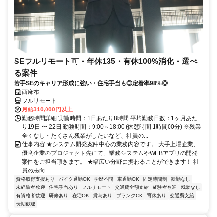
SEフルリモート可・年休135・有休100%消化・選べ
る案件
若手SEのキャリア形成に強い・住宅手当も◎定着率98%◎
西麻布
フルリモート
月給310,000円以上
勤務時間詳細 実働時間：1日あたり8時間 平均勤務日数：1ヶ月あた
り19日 〜 22日 勤務時間：9:00～18:00 (休憩時間 1時間00分) ※残業
全くなし・たくさん残業がしたいなど、社員の...
仕事内容 ★システム開発案件中心の業務内容です。 大手上場企業、
優良企業のプロジェクト先にて、業務システムやWEBアプリの開発
案件をご担当頂きます。 ★幅広い分野に携わることができます！ 社
員の志向...
資格取得支援あり
バイク通勤OK
学歴不問
車通勤OK
固定時間制
転勤なし
未経験者歓迎
住宅手当あり
フルリモート
交通費全額支給
経験者歓迎
残業なし
有資格者歓迎
研修あり
在宅OK
賞与あり
ブランクOK
育休あり
交通費支給
長期歓迎