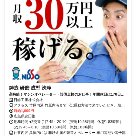
鋳造 研磨 成型 洗浄
高時給！マシンオペレーター・設備点検のお仕事！年間休日は170日以
上！
日総工産株式会社
アクセス 竹原内港 竹原内港まで下記通勤方法で来ていただき、船で
20分
時給1,600円
広島県豊田郡
勤務時間 ●2交替 (1)7:45～20:10（実働10.58時間、休憩1.83時間）
(2)19:45～8:10（実働10.58時間、休憩1.83時間）
仕事内容 具体的には 非鉄金属の製造オペレーター 車用電池や電子部