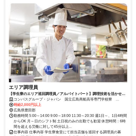
エリア調理員
【学生寮のエリア巡回調理員／アルバイトパート】調理技術を活かせる
環境♪定年後も勤務可能！
コンパスグループ・ジャパン 国立広島商船高等専門学校寮
35005_p
時給2,000円以上
広島県豊田郡
勤務時間 5:00～14:00 9:00～18:00 11:30～20:30 週1日～、1日4時間
からOK 月～日のシフト制 土日祝のみの出勤でも歓迎 休憩時間：6時
間を超える労働に対して45分以上...
仕事内容 仕事内容 学生寮食堂にて担当店舗を巡回する調理員の募