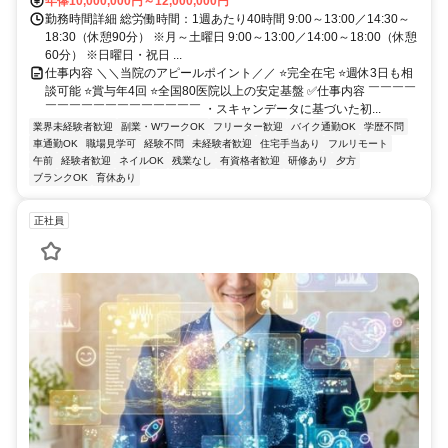
年俸10,000,000円～12,000,000円
勤務時間詳細 総労働時間：1週あたり40時間 9:00～13:00／14:30～
18:30（休憩90分） ※月～土曜日 9:00～13:00／14:00～18:00（休憩
60分） ※日曜日・祝日 ...
仕事内容 ＼＼当院のアピールポイント／／ ⭐完全在宅 ⭐週休3日も相
談可能 ⭐賞与年4回 ⭐全国80医院以上の安定基盤 ✅仕事内容 ￣￣￣￣
￣￣￣￣￣￣￣￣￣￣￣￣￣ ・スキャンデータに基づいた初...
業界未経験者歓迎
副業・WワークOK
フリーター歓迎
バイク通勤OK
学歴不問
車通勤OK
職場見学可
経験不問
未経験者歓迎
住宅手当あり
フルリモート
午前
経験者歓迎
ネイルOK
残業なし
有資格者歓迎
研修あり
夕方
ブランクOK
育休あり
正社員