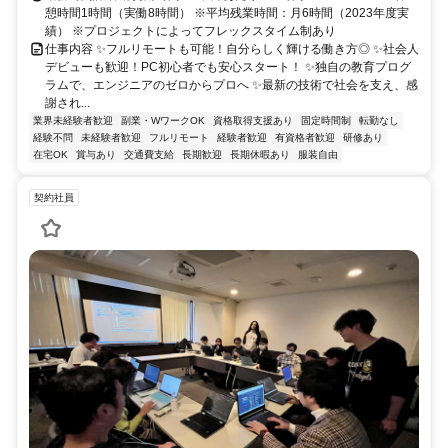
憩時間1時間（実働8時間） ※平均残業時間：月6時間（2023年度実
績） ※プロジェクトによってフレックスタイム制あり
仕事内容 ✨フルリモートも可能！自分らしく輝ける働き方◎ ✨社会人
デビューも歓迎！PC初心者でも安心スタート！ ✨独自の教育プログ
ラムで、エンジニアのゼロからプロへ ✨最新の技術で社会を支え、感
謝され...
業界未経験者歓迎
副業・WワークOK
資格取得支援あり
固定時間制
転勤なし
経験不問
未経験者歓迎
フルリモート
経験者歓迎
有資格者歓迎
研修あり
在宅OK
賞与あり
交通費支給
長期歓迎
長期休暇あり
服装自由
契約社員