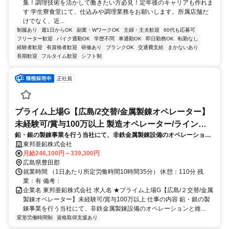
集！調理技術を活かして働きたい方必見！定年後のキャリアも作れま
す 学生寮食堂にて、仕込みや調理業務をお願いします。所属店舗だ
けでなく、近...
制服あり
週1日からOK
副業・WワークOK
主婦・主夫歓迎
60代も応募可
フリーター歓迎
バイク通勤OK
学歴不問
車通勤OK
即日勤務OK
転勤なし
経験者歓迎
有資格者歓迎
研修あり
ブランクOK
交通費支給
まかないあり
長期歓迎
フルタイム歓迎
シフト制
正社員
プライム上場G【広島/2交替/金属製錬オペレーター】
未経験可/賞与100万以上 製造オペレーター/ラインマ
鉛・銀の製錬事業を行う当社にて、非鉄金属製錬設備のオペレーション
ネージャー(鉄鋼/非鉄金属/金属製品)
と維持管理を担います。 製錬設備の機械操作、現場巡回による点検やメ
東邦亜鉛株式会社
ンテナンスが主業務。 日本の産業を支える基盤素材の安定生産に貢献。
月給246,100円～339,300円
広島県豊田郡
就業時間 （1日あたり所定労働時間10時間35分） 休憩：110分 残
業：有 備考：
企業名 東邦亜鉛株式会社 求人名 ★プライム上場G【広島/２交替/金属
製錬オペレーター】未経験可/賞与100万以上 仕事の内容 鉛・銀の製
錬事業を行う当社にて、非鉄金属製錬設備のオペレーションと維...
変形労働時間制
資格取得支援あり