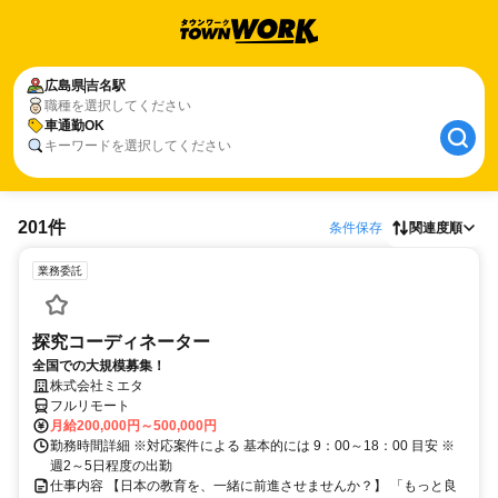
広島県
吉名駅
職種を選択してください
車通勤OK
キーワードを選択してください
201件
条件保存
関連度順
業務委託
探究コーディネーター
全国での大規模募集！
株式会社ミエタ
フルリモート
月給200,000円～500,000円
勤務時間詳細 ※対応案件による 基本的には 9：00～18：00 目安 ※
週2～5日程度の出勤
仕事内容 【日本の教育を、一緒に前進させませんか？】 「もっと良