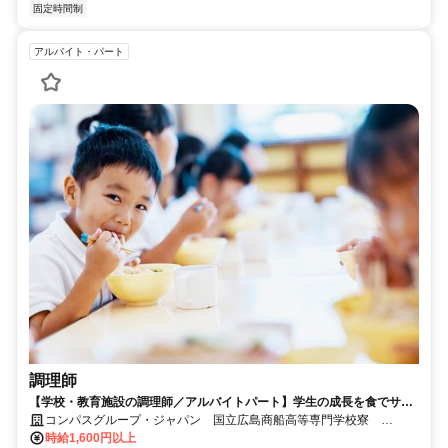
固定時間制
アルバイト・パート
調理師
【学校・教育施設の調理師／アルバイトパート】学生の成長を食でサポ
ート！調理師スキル活かせる
コンパスグループ・ジャパン 国立広島商船高等専門学校寮
35005_p
時給1,600円以上