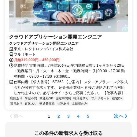
クラウドアプリケーション開発エンジニア
クラウドアプリケーション開発エンジニア
東京エレクトロン デバイス株式会社
フルリモート
月給319,000円～459,000円
勤務時間 実働時間：7時間30分/日 平均勤務日数：1ヶ月あたり20日
・勤務曜日：月・火・水・木・金 ・勤務時間： [1] 09:00～17:30 勤
務時間 ・09:00～17:30（休憩60...
仕事内容 【求人番号】 SE363 【ご案内】 スクエアプランニング株式
会社が保有する求人です。 紹介先企業様へ直接ご連絡されても対応
しかねますので、必ず本サイトからご応募ください。 【仕事内容】...
制服あり
学歴不問
車通勤OK
固定時間制
職場見学可
フルリモート
在宅OK
賞与あり
育休あり
交通費支給
社割あり
土日祝休み
前へ
次へ
1
2
3
4
5
この条件の新着求人を受け取る