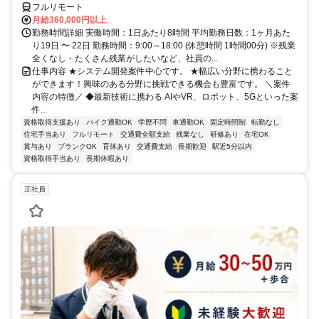
フルリモート
月給360,000円以上
勤務時間詳細 実働時間：1日あたり8時間 平均勤務日数：1ヶ月あた
り19日 〜 22日 勤務時間：9:00～18:00 (休憩時間 1時間00分) ※残業
全くなし・たくさん残業がしたいなど、社員の...
仕事内容 ★システム開発案件中心です。 ★幅広い分野に携わること
ができます！興味のある分野に挑戦できる機会も豊富です。 ＼案件
内容の特徴／ ◆最新技術に携わる AIやVR、ロボット、5Gといった案
件...
資格取得支援あり
バイク通勤OK
学歴不問
車通勤OK
固定時間制
転勤なし
住宅手当あり
フルリモート
交通費全額支給
残業なし
研修あり
在宅OK
賞与あり
ブランクOK
育休あり
交通費支給
長期歓迎
駅近5分以内
資格取得手当あり
長期休暇あり
正社員