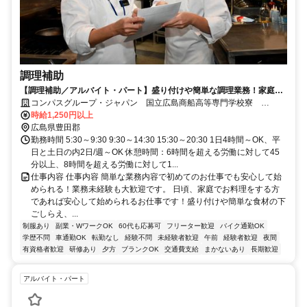
調理補助
【調理補助／アルバイト・パート】盛り付けや簡単な調理業務！家庭の
調理レベルでOK！
コンパスグループ・ジャパン 国立広島商船高等専門学校寮
35005_p
時給1,250円以上
広島県豊田郡
勤務時間 5:30～9:30 9:30～14:30 15:30～20:30 1日4時間～OK、平
日と土日の内2日/週～OK 休憩時間：6時間を超える労働に対して45
分以上、8時間を超える労働に対して1...
仕事内容 仕事内容 簡単な業務内容で初めてのお仕事でも安心して始
められる！業務未経験も大歓迎です。 日頃、家庭でお料理をする方
であれば安心して始められるお仕事です！盛り付けや簡単な食材の下
ごしらえ、...
制服あり
副業・WワークOK
60代も応募可
フリーター歓迎
バイク通勤OK
学歴不問
車通勤OK
転勤なし
経験不問
未経験者歓迎
午前
経験者歓迎
夜間
有資格者歓迎
研修あり
夕方
ブランクOK
交通費支給
まかないあり
長期歓迎
アルバイト・パート