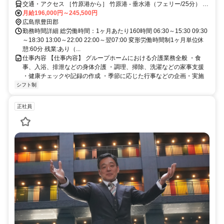
交通・アクセス ［竹原港から］ 竹原港 - 垂水港（フェリー/25分） 竹
原港 - 白水港（フェリー/30分） 竹原港 - 鮴崎・木江・沖浦・明石港
月給196,000円～245,500円
（高速艇） ［安芸津港から］ 安芸津港 - 大西港（フェリー/35分）
広島県豊田郡
［大崎下島から］ 小長港 - 明石港（フェリー/15分） ［四国から］ 今
勤務時間詳細 総労働時間：1ヶ月あたり160時間 06:30～15:30 09:30
治 - 木江港（フェリー/1時間10分） 宗方港（大三島） - 木江港（フェ
～18:30 13:00～22:00 22:00～翌07:00 変形労働時間制1ヶ月単位休
リー/15分） 宮浦港（大三島） - 木江港（フェリー/25分）
憩:60分 残業:あり（...
仕事内容 【仕事内容】 グループホームにおける介護業務全般 ・食
事、入浴、排泄などの身体介護 ・調理、掃除、洗濯などの家事支援
・健康チェックや記録の作成 ・季節に応じた行事などの企画・実施
シフト制
正社員