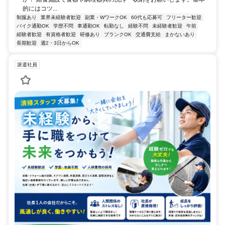
的にはコツ...
制服あり
業界未経験者歓迎
副業・WワークOK
60代も応募可
フリーター歓迎
バイク通勤OK
学歴不問
車通勤OK
転勤なし
経験不問
未経験者歓迎
午前
経験者歓迎
有資格者歓迎
研修あり
ブランクOK
交通費支給
まかないあり
長期歓迎
週2・3日からOK
派遣社員