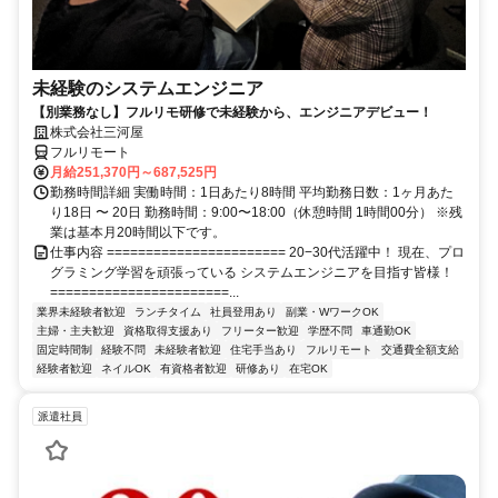
未経験のシステムエンジニア
【別業務なし】フルリモ研修で未経験から、エンジニアデビュー！
株式会社三河屋
フルリモート
月給251,370円～687,525円
勤務時間詳細 実働時間：1日あたり8時間 平均勤務日数：1ヶ月あた
り18日 〜 20日 勤務時間：9:00〜18:00（休憩時間 1時間00分） ※残
業は基本月20時間以下です。
仕事内容 ======================= 20−30代活躍中！ 現在、プロ
グラミング学習を頑張っている システムエンジニアを目指す皆様！
=======================...
業界未経験者歓迎
ランチタイム
社員登用あり
副業・WワークOK
主婦・主夫歓迎
資格取得支援あり
フリーター歓迎
学歴不問
車通勤OK
固定時間制
経験不問
未経験者歓迎
住宅手当あり
フルリモート
交通費全額支給
経験者歓迎
ネイルOK
有資格者歓迎
研修あり
在宅OK
派遣社員