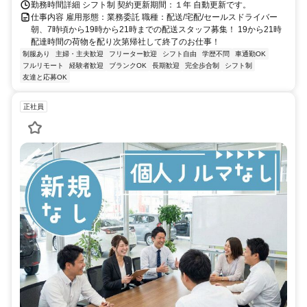
勤務時間詳細 シフト制 契約更新期間：１年 自動更新です。
仕事内容 雇用形態：業務委託 職種：配送/宅配/セールスドライバー
朝、7時頃から19時から21時までの配送スタッフ募集！ 19から21時
配達時間の荷物を配り次第帰社して終了のお仕事！
制服あり
主婦・主夫歓迎
フリーター歓迎
シフト自由
学歴不問
車通勤OK
フルリモート
経験者歓迎
ブランクOK
長期歓迎
完全歩合制
シフト制
友達と応募OK
正社員