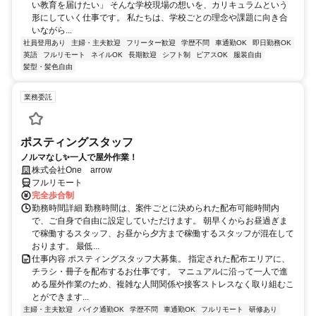
い教育を届けたい」 そんな学校現場の想いを、カリキュラムという
形にしていく仕事です。 私たちは、学校ごとの理念や課題に向き合
いながら...
社員登用あり
主婦・主夫歓迎
フリーター歓迎
学歴不問
車通勤OK
即日勤務OK
英語
フルリモート
ネイルOK
長期歓迎
シフト制
ピアスOK
服装自由
髪型・髪色自由
業務委託
ポスティングスタッフ
ノルマなし✨一人で屋外作業！
株式会社One arrow
フルリモート
完全歩合制
勤務時間詳細 勤務時間は、案件ごとに決められた配布可能時間内
で、ご自身で自由に設定していただけます。 朝早くからお昼過ぎま
で稼働するスタッフ、お昼から夕方まで稼働するスタッフが混在して
おります。 最低...
仕事内容 ポスティングスタッフ大募集。 指定された配布エリアに、
チラシ・冊子を配布するお仕事です。 マニュアルに沿って一人で進
める屋外作業のため、複雑な人間関係や接客ストレスなく取り組むこ
とができます...
主婦・主夫歓迎
バイク通勤OK
学歴不問
車通勤OK
フルリモート
研修あり