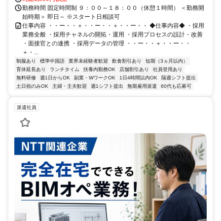
勤務時間 固定時間制 ９：００～１８：００（休憩１時間） ＜勤務開
始時期＞ 即日～ ※スタート日相談可
仕事内容 ・・ー・・＋・・ー・・＋・・ー・・ ◆仕事内容◆ ・採用
業務全般 ・採用チャネルの開拓・運用 ・採用プロセスの設計・改善
・面接官との連携 ・採用データの管理 ・・ー・・＋・・ー・・
＋・...
制服あり
標準中国語
業界未経験者歓迎
飲食割引あり
短期（3ヵ月以内）
育休延長あり
ランチタイム
扶養内勤務OK
店舗割引あり
社員登用あり
無料研修
週1日からOK
副業・WワークOK
1日4時間以内OK
隔週シフト提出
土日祝のみOK
主婦・主夫歓迎
週1シフト提出
無期雇用派遣
60代も応募可
派遣社員