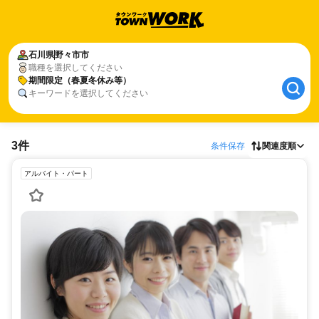
石川県
野々市市
職種を選択してください
期間限定（春夏冬休み等）
キーワードを選択してください
3件
条件保存
関連度順
アルバイト・パート