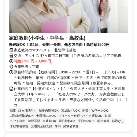
家庭教師(小学生・中学生・高校生)
未経験OK！週1日、短期～長期、働き方自由！高時給1500円
家庭教師のマナベスト 北陸甲信越校
交通・アクセス 野々市市二日市町（ご自身の希望のエリアで勤務可
能！）
時給1,500円～3,800円
石川県野々市市
勤務時間詳細 【勤務時間】10:00～22:00 ＊週1日～、1日60分～OK
＊勤務日数・曜日・時間の相談OK ＊日中・夕方・夜で時間帯の選択
可能 ＊短期・長期大歓迎 ＊登録制で限定期間（春夏冬休み...
仕事内容 *【仕事のポイント】* 「金沢大学・金沢工業大学・石川県
立大学（1年〜4年）」・「社会人のWワークの方」 が家庭教師とし
て多数活躍しております☆ 学科・専攻など関係なく活躍中◎ （１）1
コ...
短期（3ヵ月以内）
扶養内勤務OK
週1日からOK
副業・WワークOK
1日4時間以内OK
土日祝のみOK
フリーター歓迎
バイク通勤OK
短期
シフト自由
学歴不問
車通勤OK
即日勤務OK
平日のみOK
学生歓迎
転勤なし
未経験者歓迎
交通費全額支給
午前
経験者歓迎