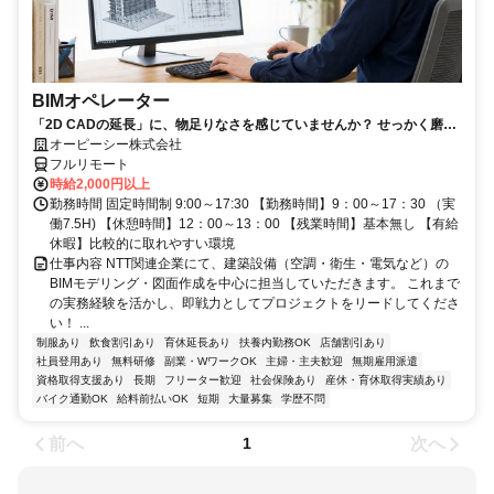
BIMオペレーター
「2D CADの延長」に、物足りなさを感じていませんか？ せっかく磨い
たそのRevitスキル、NTTグループの安定環境で「主役」として活かしま
オーピーシー株式会社
しょう！
フルリモート
時給2,000円以上
勤務時間 固定時間制 9:00～17:30 【勤務時間】9：00～17：30 （実
働7.5H) 【休憩時間】12：00～13：00 【残業時間】基本無し 【有給
休暇】比較的に取れやすい環境
仕事内容 NTT関連企業にて、建築設備（空調・衛生・電気など）の
BIMモデリング・図面作成を中心に担当していただきます。 これまで
の実務経験を活かし、即戦力としてプロジェクトをリードしてくださ
い！ ...
制服あり
飲食割引あり
育休延長あり
扶養内勤務OK
店舗割引あり
社員登用あり
無料研修
副業・WワークOK
主婦・主夫歓迎
無期雇用派遣
資格取得支援あり
長期
フリーター歓迎
社会保険あり
産休・育休取得実績あり
バイク通勤OK
給料前払いOK
短期
大量募集
学歴不問
前へ
次へ
1