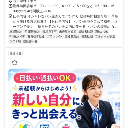
石川県野々市市
勤務時間詳細 5：00～11：00、6：00～15：00など ※5：00～16：
00の中で4時間以上～OK
仕事内容 オシャレなパン屋さんでパン作り 勤務時間相談可能！ 早朝
から働ける方大歓迎！ 【お仕事内容】 ・パン生地をこねて成型 ・オ
ーブンで焼く ・焼きたてのパンを店内に並べる ・パンの袋詰め な...
車通勤OK
即日勤務OK
職場見学可
未経験者歓迎
経験者歓迎
週払いOK
即日払いOK
有資格者歓迎
ブランクOK
交通費支給
長期歓迎
フルタイム歓迎
シフト制
履歴書不要
派遣社員