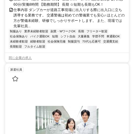
60分/実働8時間 【勤務期間】 長期 ☆短期も長期もOK！
仕事内容 ダンプカーが道路工事現場に出入りする際に出入口に立ち
誘導する業務です。 交通警備は初めての警備業でも安心♪ ほとんどの
方が警備未経験、研修でしっかりサポートします。 また、現場では
先輩社員...
制服あり
業界未経験者歓迎
副業・WワークOK
長期
フリーター歓迎
社会保険あり
バイク通勤OK
短期
シフト自由
大量募集
学歴不問
車通勤OK
未経験者歓迎
経験者歓迎
社会保険完備
制服貸与
70代も応募可
交通費支給
長期歓迎
フルタイム歓迎
同じ企業の求人
派遣社員