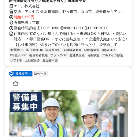
給与前借制度有り／職場見学有り／履歴書不要
エール株式会社
交通・アクセス 金沢市南部、野々市市、白山市、能美市からアクセ
ス良好
時給1,150円
石川県野々市市
勤務時間詳細 ①7:00~16:00 ②8:00~17:00 ③11:00~20:00
仕事内容 有名なパン屋さんで働ける♪ ＊未経験OK ＊日払い・週払い
対応！ ＊即日勤務OK → すぐに給与反映！ ＊交通費支給ありで安心♪
【お仕事内容】 焼きたてのパンを店内に並べたり、袋詰めして...
車通勤OK
即日勤務OK
職場見学可
未経験者歓迎
経験者歓迎
週払いOK
即日払いOK
有資格者歓迎
ブランクOK
交通費支給
長期歓迎
フルタイム歓迎
シフト制
土日祝休み
履歴書不要
契約社員