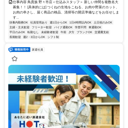
仕事内容 鳥貴族 野々市店＜仕込みスタッフ＞ 新しい仲間を複数名大
募集！！ [具体的には] つくねの生地をこねる、お肉や野菜のカット、
お肉の串さし、届く商品の検品、清掃等の開店準備などをお任せしま
す...
扶養内勤務OK
社員登用あり
週1日からOK
1日4時間以内OK
土日祝のみOK
主婦・主夫歓迎
フリーター歓迎
バイク通勤OK
学歴不問
車通勤OK
平日のみOK
転勤なし
未経験者歓迎
午前
夕方
ブランクOK
交通費支給
長期歓迎
週2・3日からOK
シフト制
派遣社員