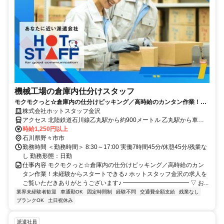
機械工場の倉庫内仕分けスタッフ
モクモクっと☆倉庫内の仕分けピッキング／高時給のカンタン作業！未
経験からスタートできる♪
株式会社ホットスタッフ金沢
アクセス 北陸鉄道石川線乙丸駅から約900メートル 乙丸駅から車で
約3分/徒歩で約15分 野々市駅から車で約11分 ー ●ご自宅～片道2km
時給1,250円以上
以上の方は、 交通費全額支給いたします(※規定あり) 野々市スポーツ
石川県野々市市
ランド 近く
勤務時間 ＜勤務時間＞ 8:30～17:00 実働7時間45分/休憩45分/残業な
し 勤務形態：日勤
仕事内容 モクモクっと☆倉庫内の仕分けピッキング／高時給のカン
タン作業！未経験からスタートできる♪ ホットスタッフ金沢の求人を
ご覧いただきありがとうございます♪ ━━━━━━━━━━━ ▽ お...
業界未経験者歓迎
車通勤OK
固定時間制
経験不問
交通費全額支給
残業なし
ブランクOK
土日祝休み
派遣社員