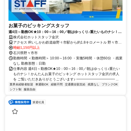
お菓子のピッキングスタッフ
週4日～勤務OK★10：00～16：00／朝はゆっくり♪重たいものナシ！か
んたんお菓子のピッキング
株式会社ホットスタッフ金沢
アクセス IRいしかわ鉄道線野々市駅から約1.8キロメートル 野々市駅
から車で約4分/徒歩8分 押野駅から車で約7分 西金沢駅から車で8分
時給1,150円以上
ー ●ご自宅～片道2km以上の方は、 交通費全額支給いたします(※規
石川県野々市市
勤務時間 ＜勤務時間＞ 10:00～16:00 ・実働5時間 ・休憩60分 ・残業
定あり) Ｖ・drug 野代店近く
なし 勤務形態：日勤
仕事内容 週4日～勤務OK★10：00～16：00／朝はゆっくり♪重たい
ものナシ！かんたんお菓子のピッキング ホットスタッフ金沢の求人
を ご覧いただきありがとうございます♪ ━━━━━━━━━━━ ...
業界未経験者歓迎
車通勤OK
経験不問
交通費全額支給
残業なし
ブランクOK
シフト制
服装自由
派遣社員