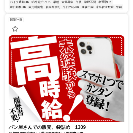
バイク通勤OK
給料前払いOK
早朝
大量募集
午後
学歴不問
車通勤OK
即日勤務OK
固定時間制
職場見学可
平日のみOK
経験不問
未経験者歓迎
午前
派遣社員
パン屋さんでの販売、袋詰め 1309