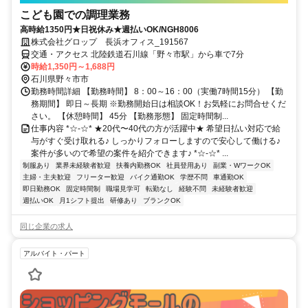
こども園での調理業務
高時給1350円★日祝休み★週払いOK/NGH8006
株式会社グロップ 長浜オフィス_191567
交通・アクセス 北陸鉄道石川線「野々市駅」から車で7分
時給1,350円～1,688円
石川県野々市市
勤務時間詳細 【勤務時間】 8：00～16：00（実働7時間15分） 【勤
務期間】 即日～長期 ※勤務開始日は相談OK！お気軽にお問合せくだ
さい。 【休憩時間】 45分 【勤務形態】 固定時間制...
仕事内容 *☆-☆* ★20代〜40代の方が活躍中★ 希望日払い対応で給
与がすぐ受け取れる♪ しっかりフォローしますので安心して働ける♪
案件が多いので希望の案件を紹介できます♪ *☆-☆* ...
制服あり
業界未経験者歓迎
扶養内勤務OK
社員登用あり
副業・WワークOK
主婦・主夫歓迎
フリーター歓迎
バイク通勤OK
学歴不問
車通勤OK
即日勤務OK
固定時間制
職場見学可
転勤なし
経験不問
未経験者歓迎
週払いOK
月1シフト提出
研修あり
ブランクOK
同じ企業の求人
アルバイト・パート