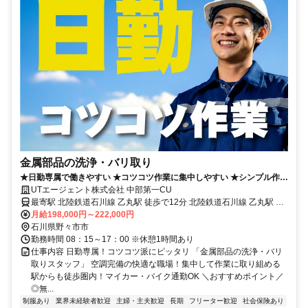
金属部品の洗浄・バリ取り
★日勤専属で働きやすい ★コツコツ作業に集中しやすい ★シンプル作
業！難しい操作なし
UTエージェント株式会社 中部第一CU
最寄駅 北陸鉄道石川線 乙丸駅 徒歩で12分 北陸鉄道石川線 乙丸駅 車
で2分
月給198,000円～222,000円
石川県野々市市
勤務時間 08：15～17：00 ※休憩1時間あり
仕事内容 日勤専属！コツコツ派にピッタリ 「金属部品の洗浄・バリ
取りスタッフ」 空調完備の快適な職場！集中して作業に取り組める
駅からも徒歩圏内！マイカー・バイク通勤OK ＼おすすめポイント／
◎無...
制服あり
業界未経験者歓迎
主婦・主夫歓迎
長期
フリーター歓迎
社会保険あり