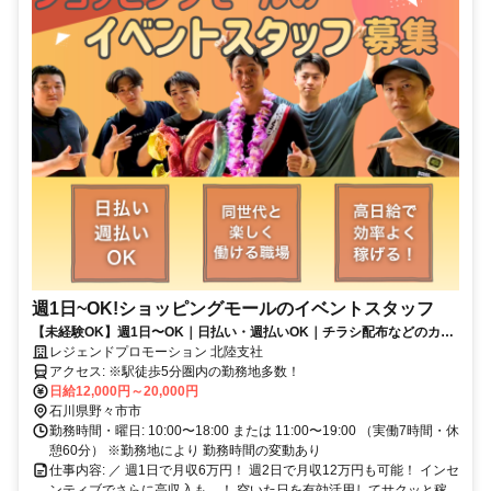
週1日~OK!ショッピングモールのイベントスタッフ
【未経験OK】週1日〜OK｜日払い・週払いOK｜チラシ配布などのカン
タンなお仕事！｜学生・フリーター歓迎◎
レジェンドプロモーション 北陸支社
アクセス: ※駅徒歩5分圏内の勤務地多数！
日給12,000円～20,000円
石川県野々市市
勤務時間・曜日: 10:00〜18:00 または 11:00〜19:00 （実働7時間・休
憩60分） ※勤務地により 勤務時間の変動あり
仕事内容: ／ 週1日で月収6万円！ 週2日で月収12万円も可能！ インセ
ンティブでさらに高収入も…！ 空いた日を有効活用してサクッと稼