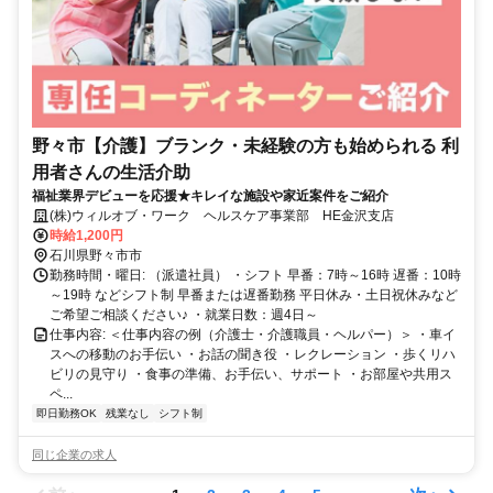
野々市【介護】ブランク・未経験の方も始められる 利
用者さんの生活介助
福祉業界デビューを応援★キレイな施設や家近案件をご紹介
(株)ウィルオブ・ワーク ヘルスケア事業部 HE金沢支店
時給1,200円
石川県野々市市
勤務時間・曜日: （派遣社員） ・シフト 早番：7時～16時 遅番：10時
～19時 などシフト制 早番または遅番勤務 平日休み・土日祝休みなど
ご希望ご相談ください♪ ・就業日数：週4日～
仕事内容: ＜仕事内容の例（介護士・介護職員・ヘルパー）＞ ・車イ
スへの移動のお手伝い ・お話の聞き役 ・レクレーション ・歩くリハ
ビリの見守り ・食事の準備、お手伝い、サポート ・お部屋や共用ス
ペ...
即日勤務OK
残業なし
シフト制
同じ企業の求人