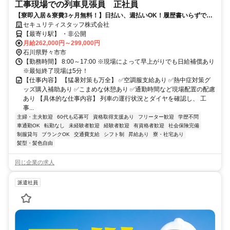
工事現場での列車見張員 正社員
【寮即入居＆寮費3ヶ月無料！】日払い、週払いOK！履歴書いらずで採
用率99％で安定生活スタート！
セキュリティスタッフ株式会社
【最寄り駅】 ・非公開
月給262,000円～299,000円
石川県野々市市
【勤務時間】 8:00～17:00 ※現場によって早上がりでも日給補償あり
※最短終了現場は5分！
【仕事内容】 【猛暑対策も万全】 ✅空調服支給あり ✅熱中症対策グ
ッズ購入補助あり ✅こまめな休憩あり ✅通勤時間など現場配置の配慮
あり 【具体的な仕事内容】 列車の運行状況とダイヤを確認し、 工
事...
主婦・主夫歓迎
60代も応募可
資格取得支援あり
フリーター歓迎
学歴不問
車通勤OK
転勤なし
未経験者歓迎
経験者歓迎
有資格者歓迎
社会保険完備
制服貸与
ブランクOK
交通費支給
シフト制
昇給あり
寮・社宅あり
髪型・髪色自由
同じ企業の求人
派遣社員