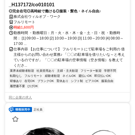
_H137172/co010101
◎完全在宅◎高時給で働ける◎服装・髪色・ネイル自由♪
株式会社ウィルオブ・ワーク
フルリモート
時給1,600円
勤務時間 ・勤務曜日：月・火・水・木・金・土・日・祝 ・勤務時
間： [1] 09:00～18:00 [2] 10:00～19:00 [3] 11:00～20:00 [4] 08:00～
17:00 ...
仕事内容 【お仕事について】 フルリモートにて駐車場をご利用の 借
主様からのお問い合わせ業務♪ 「〇〇の駐車場を借りたいな～と考え
ているのですが」 「〇〇の駐車場の空車情報（空き情報）を教えて
くださ...
業界未経験者歓迎
社員登用あり
主婦・主夫歓迎
フリーター歓迎
学歴不問
転勤なし
フルリモート
経験者歓迎
ネイルOK
週払いOK
即日払いOK
研修あり
在宅OK
ブランクOK
育休あり
シフト制
ピアスOK
服装自由
履歴書不要
ひげOK
同じ企業の求人
正社員