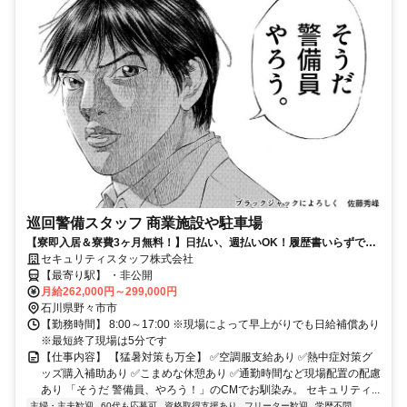
巡回警備スタッフ 商業施設や駐車場
【寮即入居＆寮費3ヶ月無料！】日払い、週払いOK！履歴書いらずで採
用率99％で安定生活スタート！
セキュリティスタッフ株式会社
【最寄り駅】 ・非公開
月給262,000円～299,000円
石川県野々市市
【勤務時間】 8:00～17:00 ※現場によって早上がりでも日給補償あり
※最短終了現場は5分です
【仕事内容】 【猛暑対策も万全】 ✅空調服支給あり ✅熱中症対策グ
ッズ購入補助あり ✅こまめな休憩あり ✅通勤時間など現場配置の配慮
あり 「そうだ 警備員、やろう！」のCMでお馴染み。 セキュリティ...
主婦・主夫歓迎
60代も応募可
資格取得支援あり
フリーター歓迎
学歴不問