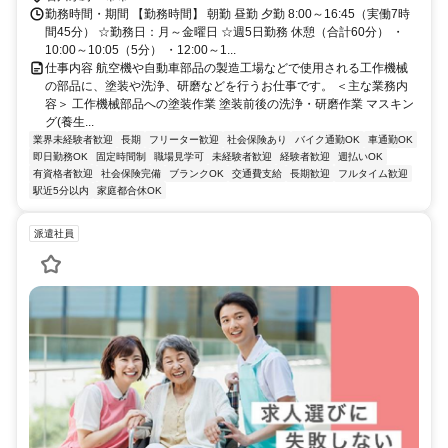
勤務時間・期間 【勤務時間】 朝勤 昼勤 夕勤 8:00～16:45（実働7時
間45分） ☆勤務日：月～金曜日 ☆週5日勤務 休憩（合計60分） ・
10:00～10:05（5分） ・12:00～1...
仕事内容 航空機や自動車部品の製造工場などで使用される工作機械
の部品に、塗装や洗浄、研磨などを行うお仕事です。 ＜主な業務内
容＞ 工作機械部品への塗装作業 塗装前後の洗浄・研磨作業 マスキン
グ(養生...
業界未経験者歓迎
長期
フリーター歓迎
社会保険あり
バイク通勤OK
車通勤OK
即日勤務OK
固定時間制
職場見学可
未経験者歓迎
経験者歓迎
週払いOK
有資格者歓迎
社会保険完備
ブランクOK
交通費支給
長期歓迎
フルタイム歓迎
駅近5分以内
家庭都合休OK
派遣社員