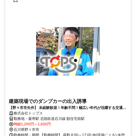
建築現場でのダンプカーの出入誘導
【野々市市矢作】 未経験歓迎！年齢不問！幅広い年代が活躍する交通誘
導スタッフ
株式会社トップス
勤務地・最寄駅 北陸鉄道石川線 額住宅前駅
時給1,200円～1,600円
石川県野々市市
勤務時間・期間 【勤務時間】 昼勤 8:00～17:00 他(現場による) 休憩