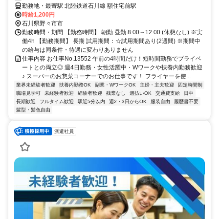
勤務地・最寄駅 北陸鉄道石川線 額住宅前駅
時給1,200円
石川県野々市市
勤務時間・期間 【勤務時間】 朝勤 昼勤 8:00～12:00 (休憩なし) ※実
働4h 【勤務期間】 長期 試用期間：☆試用期間あり(2週間) ※期間中
の給与は同条件・待遇に変わりありません
仕事内容 お仕事No.13552 午前の4時間だけ！短時間勤務でプライベ
ートとの両立◎ 週4日勤務・女性活躍中・Wワークや扶養内勤務歓迎
♪ スーパーのお惣菜コーナーでのお仕事です！ フライヤーを使...
業界未経験者歓迎
扶養内勤務OK
副業・WワークOK
主婦・主夫歓迎
固定時間制
職場見学可
未経験者歓迎
経験者歓迎
残業なし
週払いOK
交通費支給
日中
長期歓迎
フルタイム歓迎
駅近5分以内
週2・3日からOK
服装自由
履歴書不要
髪型・髪色自由
派遣社員