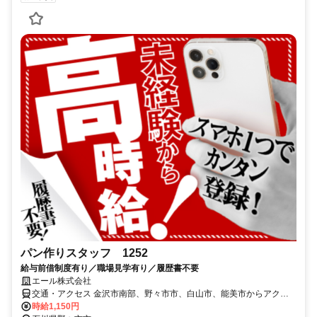
パン作りスタッフ 1252
給与前借制度有り／職場見学有り／履歴書不要
エール株式会社
交通・アクセス 金沢市南部、野々市市、白山市、能美市からアクセ
ス良好
時給1,150円