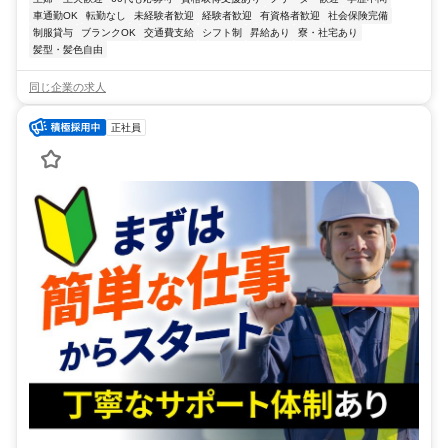
車通勤OK
転勤なし
未経験者歓迎
経験者歓迎
有資格者歓迎
社会保険完備
制服貸与
ブランクOK
交通費支給
シフト制
昇給あり
寮・社宅あり
髪型・髪色自由
同じ企業の求人
正社員