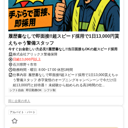
履歴書なしで即面接!!超スピード採用で1日13,000円貰
えちゃう警備スタッフ
今すぐお金欲しい方必見!!履歴書なし!!当日面接もOKの超スピード採用
株式会社アリックス警備保障
日給13,000円以上
石川県野々市市
勤務時間・曜日: 8:00~17:00 休憩1時間
仕事内容: 履歴書なしで即面接!!超スピード採用で1日13,000貰えちゃ
う警備スタッフ 赤字覚悟のオープニングキャンペンーンで今だけ日
給13,000円と好待遇！ 未経験から始められる高1時間の仕...
シフト自由
即日勤務OK
シフト制
同じ企業の求人
アルバイト・パート