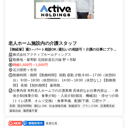
老人ホーム施設内の介護スタッフ
【御経塚】週3～パート相談OK♪週払いの相談可！介護の仕事にブラン
クがある方もお待ちしてます♪
株式会社アクティブホールディングス
勤務地・最寄駅 北陸鉄道石川線 野々市駅
時給1,400円～1,500円
石川県野々市市
勤務時間・期間 【勤務時間】 朝勤 昼勤 夕勤 8:00～17:00（休憩60
分） 9:00～18:00（休憩60分） 14:00～18:00（休憩なし) 【勤務期
間】 長期 【契約期間】 雇用期...
仕事内容 有料老人ホームでの介護業務 具体的なお仕事内容は… ・身
体介助(移乗介助、食事介助) ・入浴介助(個浴、機械浴) ・排せつ介助
(トイレ誘導、オムツ交換) ・食事準備、配膳/下膳、口腔ケア ...
長期
固定時間制
週払いOK
社会保険完備
制服貸与
ブランクOK
交通費支給
服装自由
履歴書不要
派遣社員