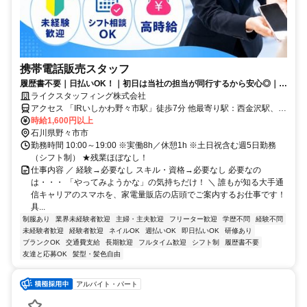
携帯電話販売スタッフ
履歴書不要｜日払いOK！｜初日は当社の担当が同行するから安心◎｜髪
色・ネイル自由♪(規定有)
ライクスタッフィング株式会社
アクセス 「IRいしかわ野々市駅」徒歩7分 他最寄り駅：西金沢駅、松
任駅、加賀笠間駅
時給1,600円以上
石川県野々市市
勤務時間 10:00～19:00 ※実働8h／休憩1h ※土日祝含む週5日勤務
（シフト制） ★残業ほぼなし！
仕事内容 ／ 経験→必要なし スキル・資格→必要なし 必要なの
は・・・ 「やってみようかな」の気持ちだけ！ ＼ 誰もが知る大手通
信キャリアのスマホを、家電量販店の店頭でご案内するお仕事です！
具...
制服あり
業界未経験者歓迎
主婦・主夫歓迎
フリーター歓迎
学歴不問
経験不問
未経験者歓迎
経験者歓迎
ネイルOK
週払いOK
即日払いOK
研修あり
ブランクOK
交通費支給
長期歓迎
フルタイム歓迎
シフト制
履歴書不要
友達と応募OK
髪型・髪色自由
アルバイト・パート