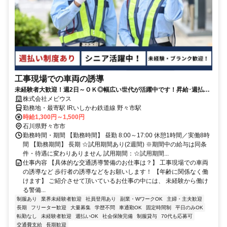
工事現場での車両の誘導
未経験者大歓迎！週2日～ＯＫ◎幅広い世代が活躍中です！昇給･週払い
制度完備
株式会社メビウス
勤務地・最寄駅 IRいしかわ鉄道線 野々市駅
時給1,300円～1,500円
石川県野々市市
勤務時間・期間 【勤務時間】 昼勤 8:00～17:00 休憩1時間／実働8時
間 【勤務期間】 長期 ☆試用期間あり(2週間) ※期間中の給与は同条
件・待遇に変わりありません 試用期間：☆試用期間...
仕事内容 【具体的な交通誘導警備のお仕事は？】 工事現場での車両
の誘導など 歩行者の誘導などをお願いします！ 【年齢に関係なく働
けます】 ご紹介させて頂いているお仕事の中には、 未経験から働け
る警備...
制服あり
業界未経験者歓迎
社員登用あり
副業・WワークOK
主婦・主夫歓迎
長期
フリーター歓迎
大量募集
学歴不問
車通勤OK
固定時間制
平日のみOK
転勤なし
未経験者歓迎
週払いOK
社会保険完備
制服貸与
70代も応募可
交通費支給
長期歓迎