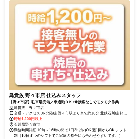
鳥貴族 野々市店 仕込みスタッフ
【野々市店】駐車場完備／車通勤ＯＫ♪◆接客なしでモクモク作業
鳥貴族 野々市店
交通・アクセス JR北陸線 野々市駅より車で約10分 北鉄石川線 額住
宅前駅より徒歩約10分 野々市市役所隣接
時給1,200円以上
石川県野々市市
勤務時間詳細 10時～16時の間で1日3h以内OK 週1回からOK シフト
制（10日ずつのシフトでご家庭の都合にも合わせやすいです。）