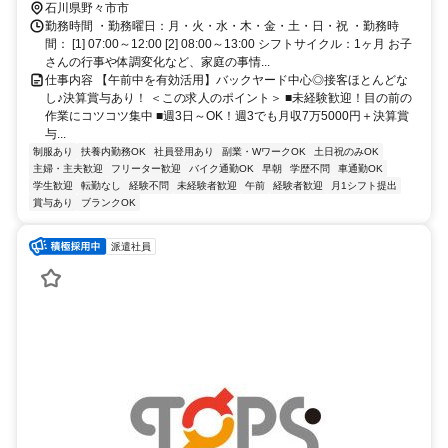
金沢西口徒歩約30分、北陸鉄道石川線 新西金沢徒歩約32分 野々市駅
石川県野々市市
より徒歩17分
勤務時間 ・勤務曜日：月・火・水・木・金・土・日・祝 ・勤務時
間： [1] 07:00～12:00 [2] 08:00～13:00 シフトサイクル：1ヶ月 お子
さんの行事や体調変化など、家庭の事情...
仕事内容 【午前中を有効活用】バックヤード中心◎接客ほとんどな
し♪決算賞与あり！ ＜この求人のポイント＞ ■未経験歓迎！目の前の
作業にコツコツ集中 ■週3日～OK！週3でも月収7万5000円＋決算賞
与...
制服あり
扶養内勤務OK
社員登用あり
副業・WワークOK
土日祝のみOK
主婦・主夫歓迎
フリーター歓迎
バイク通勤OK
早朝
学歴不問
車通勤OK
学生歓迎
転勤なし
経験不問
未経験者歓迎
午前
経験者歓迎
月1シフト提出
賞与あり
ブランクOK
派遣社員