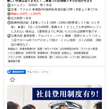
難しい作業はありません！ ご家庭でのお掃除スキルが活かせます
ホームラン GOGO 野々市店
交通・アクセス 車通勤OK/無料駐車場完備◎/野々市駅より車で7分
時給1,150円～1,300円
石川県野々市市
勤務時間詳細 【遅番シフト】16時～22時の間/希望シフト制（1ヶ月
毎） ★週1、2日～/1日4時間～勤務ＯＫ！ どうしても申請時のシフト
に入れない場合は、1週間前までに申請いただければ調整可能です...
仕事内容 雇用形態：アルバイト・パート 職種：清掃スタッフ パチン
コ店でホール内フロアのモップ掛け・トイレ清掃・ゴミの回収・消耗
品の補充など。
制服あり
扶養内勤務OK
副業・WワークOK
1日4時間以内OK
フリーター歓迎
バイク通勤OK
学歴不問
車通勤OK
学生歓迎
転勤なし
未経験者歓迎
ブランクOK
交通費支給
長期歓迎
週2・3日からOK
シフト制
週4日以上OK
履歴書不要
アルバイト・パート