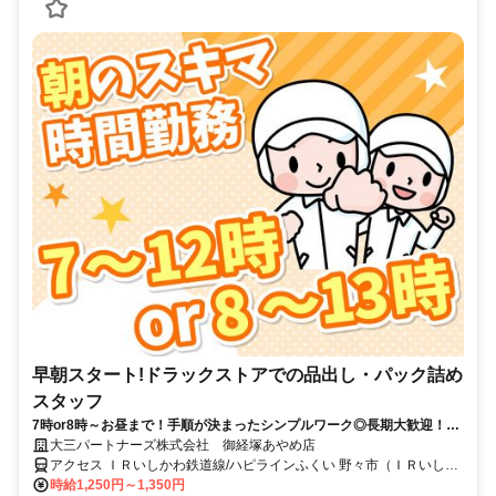
早朝スタート!ドラックストアでの品出し・パック詰め
スタッフ
7時or8時～お昼まで！手順が決まったシンプルワーク◎長期大歓迎！扶
養内勤務もOK♪
大三パートナーズ株式会社 御経塚あやめ店
アクセス ＩＲいしかわ鉄道線/ハピラインふくい 野々市（ＩＲいしか
わ鉄道）北口徒歩約15分、ＩＲいしかわ鉄道線/ハピラインふくい 西
時給1,250円～1,350円