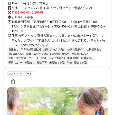
The Kidsイオン野々市南店
交通・アクセス バス停下車 イオン野々市まで徒歩5分以内
時給1,060円～1,150円
石川県野々市市
勤務時間詳細 【営業時間】 ■平日10:00～18:00 ■土日祝10:00～
19:00 シフト範囲(予定) 平日 9:30(9:45)〜18:00 土日祝 9:30(9:45)〜
19:00 ※上...
仕事内容 スタッフ増員大募集♪ ＼ 今日も遊びに来たよー (^O^) ／ ♪ …
そんな、カワイイ “常連さん” が 今日もたくさん訪れる、 そんなバイ
ト先、なかなかないですよ。 ━━━━━...
制服あり
業界未経験者歓迎
短期（3ヵ月以内）
扶養内勤務OK
社員登用あり
週1日からOK
副業・WワークOK
1日4時間以内OK
土日祝のみOK
主婦・主夫歓迎
フリーター歓迎
バイク通勤OK
車通勤OK
職場見学可
平日のみOK
転勤なし
経験不問
未経験者歓迎
午前
経験者歓迎
アルバイト・パート