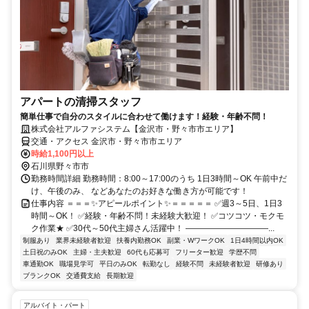
アパートの清掃スタッフ
簡単仕事で自分のスタイルに合わせて働けます！経験・年齢不問！
株式会社アルファシステム【金沢市・野々市市エリア】
交通・アクセス 金沢市・野々市市エリア
時給1,100円以上
石川県野々市市
勤務時間詳細 勤務時間：8:00～17:00のうち 1日3時間～OK 午前中だ
け、午後のみ、 などあなたのお好きな働き方が可能です！
仕事内容 ＝＝＝✨アピールポイント✨＝＝＝＝＝ ✅週3～5日、1日3
時間～OK！ ✅経験・年齢不問！未経験大歓迎！ ✅コツコツ・モクモ
ク作業★ ✅30代～50代主婦さん活躍中！ ――――――――――...
制服あり
業界未経験者歓迎
扶養内勤務OK
副業・WワークOK
1日4時間以内OK
土日祝のみOK
主婦・主夫歓迎
60代も応募可
フリーター歓迎
学歴不問
車通勤OK
職場見学可
平日のみOK
転勤なし
経験不問
未経験者歓迎
研修あり
ブランクOK
交通費支給
長期歓迎
アルバイト・パート