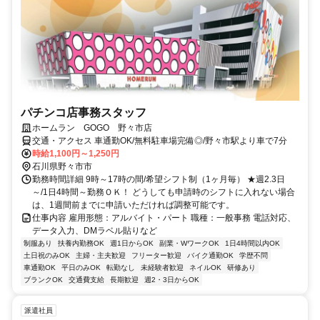
パチンコ店事務スタッフ
ホームラン GOGO 野々市店
交通・アクセス 車通勤OK/無料駐車場完備◎/野々市駅より車で7分
時給1,100円～1,250円
石川県野々市市
勤務時間詳細 9時～17時の間/希望シフト制（1ヶ月毎） ★週2.3日
～/1日4時間～勤務ＯＫ！ どうしても申請時のシフトに入れない場合
は、1週間前までに申請いただければ調整可能です。
仕事内容 雇用形態：アルバイト・パート 職種：一般事務 電話対応、
データ入力、DMラベル貼りなど
制服あり
扶養内勤務OK
週1日からOK
副業・WワークOK
1日4時間以内OK
土日祝のみOK
主婦・主夫歓迎
フリーター歓迎
バイク通勤OK
学歴不問
車通勤OK
平日のみOK
転勤なし
未経験者歓迎
ネイルOK
研修あり
ブランクOK
交通費支給
長期歓迎
週2・3日からOK
派遣社員