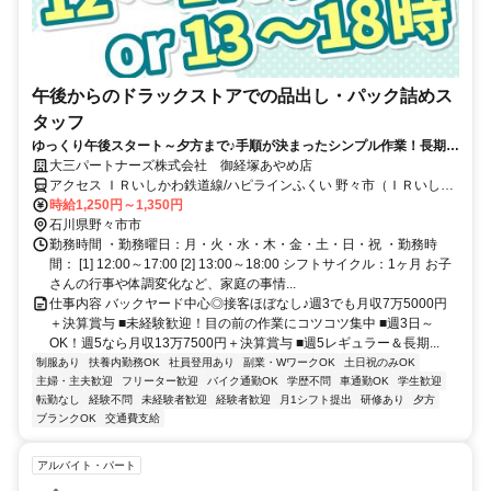
午後からのドラックストアでの品出し・パック詰めス
タッフ
ゆっくり午後スタート～夕方まで♪手順が決まったシンプル作業！長期で
活躍★Wワークに◎
大三パートナーズ株式会社 御経塚あやめ店
アクセス ＩＲいしかわ鉄道線/ハピラインふくい 野々市（ＩＲいしか
わ鉄道）北口徒歩約15分、ＩＲいしかわ鉄道線/ハピラインふくい 西
時給1,250円～1,350円
金沢西口徒歩約30分、北陸鉄道石川線 新西金沢徒歩約32分 野々市駅
石川県野々市市
より徒歩17分
勤務時間 ・勤務曜日：月・火・水・木・金・土・日・祝 ・勤務時
間： [1] 12:00～17:00 [2] 13:00～18:00 シフトサイクル：1ヶ月 お子
さんの行事や体調変化など、家庭の事情...
仕事内容 バックヤード中心◎接客ほぼなし♪週3でも月収7万5000円
＋決算賞与 ■未経験歓迎！目の前の作業にコツコツ集中 ■週3日～
OK！週5なら月収13万7500円＋決算賞与 ■週5レギュラー＆長期...
制服あり
扶養内勤務OK
社員登用あり
副業・WワークOK
土日祝のみOK
主婦・主夫歓迎
フリーター歓迎
バイク通勤OK
学歴不問
車通勤OK
学生歓迎
転勤なし
経験不問
未経験者歓迎
経験者歓迎
月1シフト提出
研修あり
夕方
ブランクOK
交通費支給
アルバイト・パート