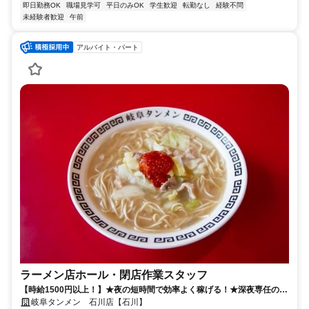
即日勤務OK
職場見学可
平日のみOK
学生歓迎
転勤なし
経験不問
未経験者歓迎
午前
アルバイト・パート
ラーメン店ホール・閉店作業スタッフ
【時給1500円以上！】★夜の短時間で効率よく稼げる！★深夜専任のス
タッフ募集です◎
岐阜タンメン 石川店【石川】