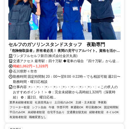
セルフのガソリンスタンドスタッフ 夜勤専門
「危険物取扱者」所有者必見！ 夜間の見守りアルバイト。資格を活かし
て、高収入が得られます
ワンダフルセルフ新庄(株式会社金沢丸善)
交通アクセス 最寄駅：四十万駅 ◆電車の場合 『四十万駅』から徒歩
時給1,062円～1,328円
20分 ◆車の場合 山側環状線「新庄交差点」から車で1分
石川県野々市市
勤務時間 固定時間制 20：00〜翌8:00 ※22時～でも相談可能 週2日〜
勤務時間・曜日応相談
仕事内容 :+:-・:+:-・:+:-・:+:-・::+:-・:+:-・:+:-・:+:-・: ＜この求人の
おすすめポイント！＞ ✿：完全未経験から高時給1,328円（深夜時
給） ✿：週2日、曜日応相...
業界未経験者歓迎
社員登用あり
土日祝のみOK
主婦・主夫歓迎
準夜勤
フリーター歓迎
シフト自由
午後
学歴不問
車通勤OK
即日勤務OK
固定時間制
平日のみOK
未経験者歓迎
住宅手当あり
交通費全額支給
経験者歓迎
ネイルOK
有資格者歓迎
職種変更なし