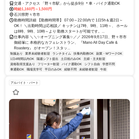
ループ)
交通・アクセス 「野々市駅」から徒歩9分 ＊車・バイク通勤OK
時給1,160円～1,500円
石川県野々市市
勤務時間詳細 【勤務時間帯】 07:00～22:00内で 1日5h＆週2日～
OK！ ＼出勤時間は応相談／ キッチンは7時、9時、11時～、 ホール
は8時、9時、10時～より 勤務スタートが可能です。...
仕事内容 ＼＼✨オープニング募集✨／／ 2026年9月17日、野々市市
御経塚に 本格的なカフェレストラン、 『Mano All Day Cafe &
Roastery』 がオープン！スタッ...
制服あり
業界未経験者歓迎
ランチタイム
扶養内勤務OK
副業・WワークOK
1日4時間以内OK
隔週シフト提出
土日祝のみOK
主婦・主夫歓迎
資格取得支援あり
フリーター歓迎
バイク通勤OK
シフト自由
学歴不問
車通勤OK
職場見学可
平日のみOK
経験不問
未経験者歓迎
午前
アルバイト・パート