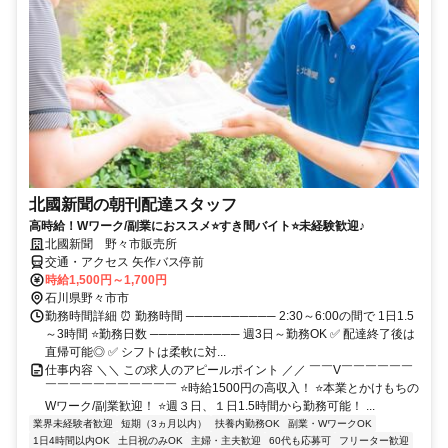
北國新聞の朝刊配達スタッフ
高時給！Wワーク/副業におススメ⭐すき間バイト⭐未経験歓迎♪
北國新聞 野々市販売所
交通・アクセス 矢作バス停前
時給1,500円～1,700円
石川県野々市市
勤務時間詳細 ⏰ 勤務時間 ────────── 2:30～6:00の間で 1日1.5
～3時間 ⭐勤務日数 ────────── 週3日～勤務OK ✅ 配達終了後は
直帰可能◎ ✅ シフトは柔軟に対...
仕事内容 ＼＼ この求人のアピールポイント ／／ ￣￣V￣￣￣￣￣￣
￣￣￣￣￣￣￣￣￣￣￣ ⭐時給1500円の高収入！ ⭐本業とかけもちの
Wワーク/副業歓迎！ ⭐週３日、１日1.5時間から勤務可能！ ...
業界未経験者歓迎
短期（3ヵ月以内）
扶養内勤務OK
副業・WワークOK
1日4時間以内OK
土日祝のみOK
主婦・主夫歓迎
60代も応募可
フリーター歓迎