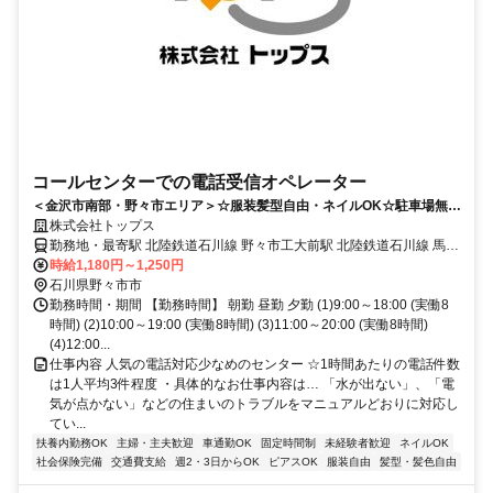
コールセンターでの電話受信オペレーター
＜金沢市南部・野々市エリア＞☆服装髪型自由・ネイルOK☆駐車場無
料！車通勤できるオフィスワーク
株式会社トップス
勤務地・最寄駅 北陸鉄道石川線 野々市工大前駅 北陸鉄道石川線 馬替
駅
時給1,180円～1,250円
石川県野々市市
勤務時間・期間 【勤務時間】 朝勤 昼勤 夕勤 (1)9:00～18:00 (実働8
時間) (2)10:00～19:00 (実働8時間) (3)11:00～20:00 (実働8時間)
(4)12:00...
仕事内容 人気の電話対応少なめのセンター ☆1時間あたりの電話件数
は1人平均3件程度 ・具体的なお仕事内容は… 「水が出ない」、「電
気が点かない」などの住まいのトラブルをマニュアルどおりに対応し
てい...
扶養内勤務OK
主婦・主夫歓迎
車通勤OK
固定時間制
未経験者歓迎
ネイルOK
社会保険完備
交通費支給
週2・3日からOK
ピアスOK
服装自由
髪型・髪色自由