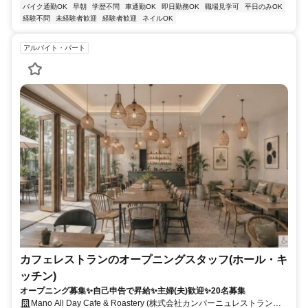
バイク通勤OK
早朝
学歴不問
車通勤OK
即日勤務OK
職場見学可
平日のみOK
経験不問
未経験者歓迎
経験者歓迎
ネイルOK
アルバイト・パート
カフェレストランのオープニングスタッフ(ホール・キ
ッチン)
オープニング募集✨自己申告で昇給✨主婦(夫)歓迎✨20名募集
Mano All Day Cafe & Roastery (株式会社カンパーニュレストラング