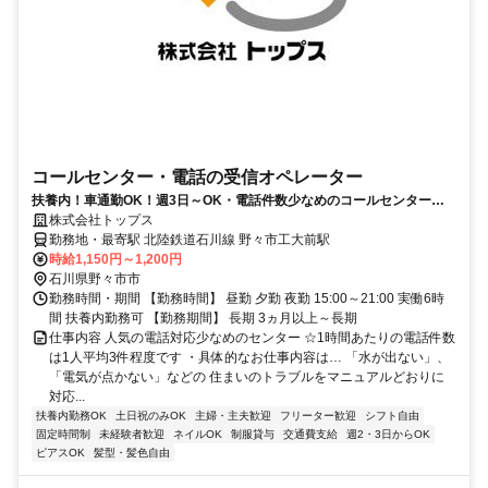
コールセンター・電話の受信オペレーター
扶養内！車通勤OK！週3日～OK・電話件数少なめのコールセンター☆
服装髪型自由☆車通勤OKのオフィスワーク
株式会社トップス
勤務地・最寄駅 北陸鉄道石川線 野々市工大前駅
時給1,150円～1,200円
石川県野々市市
勤務時間・期間 【勤務時間】 昼勤 夕勤 夜勤 15:00～21:00 実働6時
間 扶養内勤務可 【勤務期間】 長期 3ヵ月以上～長期
仕事内容 人気の電話対応少なめのセンター ☆1時間あたりの電話件数
は1人平均3件程度です ・具体的なお仕事内容は… 「水が出ない」、
「電気が点かない」などの 住まいのトラブルをマニュアルどおりに
対応...
扶養内勤務OK
土日祝のみOK
主婦・主夫歓迎
フリーター歓迎
シフト自由
固定時間制
未経験者歓迎
ネイルOK
制服貸与
交通費支給
週2・3日からOK
ピアスOK
髪型・髪色自由