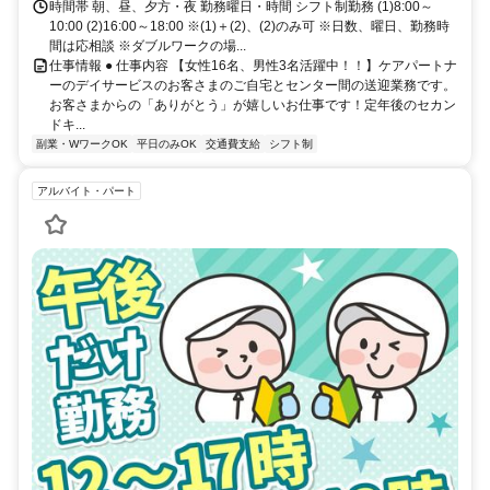
時間帯 朝、昼、夕方・夜 勤務曜日・時間 シフト制勤務 (1)8:00～
10:00 (2)16:00～18:00 ※(1)＋(2)、(2)のみ可 ※日数、曜日、勤務時
間は応相談 ※ダブルワークの場...
仕事情報 ● 仕事内容 【女性16名、男性3名活躍中！！】ケアパートナ
ーのデイサービスのお客さまのご自宅とセンター間の送迎業務です。
お客さまからの「ありがとう」が嬉しいお仕事です！定年後のセカン
ドキ...
副業・WワークOK
平日のみOK
交通費支給
シフト制
アルバイト・パート