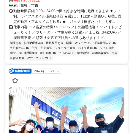
時給1,100円以上
石川県野々市市
勤務時間詳細 9:00～24:00の間で好きな時間に勤務できます ★シフト
制。ライフスタイル優先勤務◎ ★週2日、1日2h～勤務OK ★曜日固
定の勤務・フルタイムも歓迎♪ ★「ガッツリ稼ぎたい！」も相...
仕事内容 ー＜当店の特徴♪＞ー ✅ シフトの融通抜群！ ✅ バイトデビ
ューＯＫ！ ✅ フリーター・学生が多く活躍♪ ✅ 土日祝は時給UP♪ ✅
履歴書不要 ✅ 頑張り次第で正社員への道もあります！ ✅...
制服あり
扶養内勤務OK
社員登用あり
副業・WワークOK
1日4時間以内OK
土日祝のみOK
主婦・主夫歓迎
フリーター歓迎
バイク通勤OK
シフト自由
学歴不問
車通勤OK
即日勤務OK
平日のみOK
学生歓迎
未経験者歓迎
午前
経験者歓迎
夕方
ブランクOK
アルバイト・パート