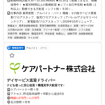
勤務時間詳細 9:30～20:30の時間内 ★20:30まで勤務できる方、積極
採用中！ ★週30時間以上の勤務歓迎 ★シフト自己申告制 ★長期（1
年以上）勤務できる方歓迎 ＜シフト例＞ 9:30～...
仕事内容 雇用形態：アルバイト・パート 職種：その他サービス業接
客/フロアスタッフ、販売/フロアスタッフ（アパレル/アクセサリー/イ
ンテリア）、家電販売/フロアスタッフ ＼2026年10月リニューア...
制服あり
業界未経験者歓迎
変形労働時間制
社員登用あり
副業・WワークOK
土日祝のみOK
主婦・主夫歓迎
フリーター歓迎
バイク通勤OK
シフト自由
学歴不問
車通勤OK
職場見学可
学生歓迎
転勤なし
経験不問
未経験者歓迎
午前
経験者歓迎
ネイルOK
アルバイト・パート
デイサービス送迎ドライバー
ナビを使った安心送迎！職場見学大歓迎です♪
ケアパートナー野々市
アクセス JR北陸本線野々市駅から徒歩5分
時給1,078円～1,178円
石川県野々市市