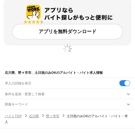
アプリを無料ダウンロード
石川県、野々市市、土日祝のみOKのアルバイト・バイト求人情報
求人の詳細を表示
条件を追加・変更して検索
市区町村を追加・変更
関連キーワード
石川県 野々市市 土日祝休み
石川県 野々市市 平日のみOK 平日のみ
石川県
駅を追加・変更
バイトTOP
石川県
野々市市
土日祝のみOKのアルバイト・バイト・求
石川県 野々市市 平日のみ
石川県 野々市市 日祝日休み
石川県
すべて
人
石川県 野々市市 事務土日祝休み
金沢市
七尾市
小松市
輪島市
珠洲市
加賀市
羽咋市
かほく市
白山市
能美市
職種を追加・変更
JR北陸本線(米原～金沢)
野々市市
能美郡
石川郡
河北郡
羽咋郡
鹿島郡
鳳珠郡
大聖寺駅
加賀温泉駅
動橋駅
粟津駅
小松駅
明峰駅
能美根上駅
小舞子駅
美川駅
飲食・フードサービス
特徴を追加・変更