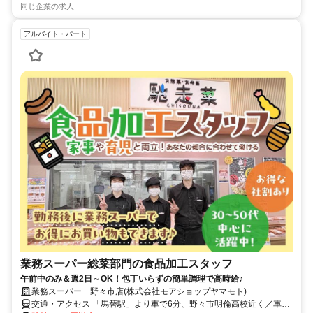
同じ企業の求人
アルバイト・パート
業務スーパー総菜部門の食品加工スタッフ
午前中のみ＆週2日～OK！包丁いらずの簡単調理で高時給♪
業務スーパー 野々市店(株式会社モアショップヤマモト)
交通・アクセス 「馬替駅」より車で6分、野々市明倫高校近く／車・