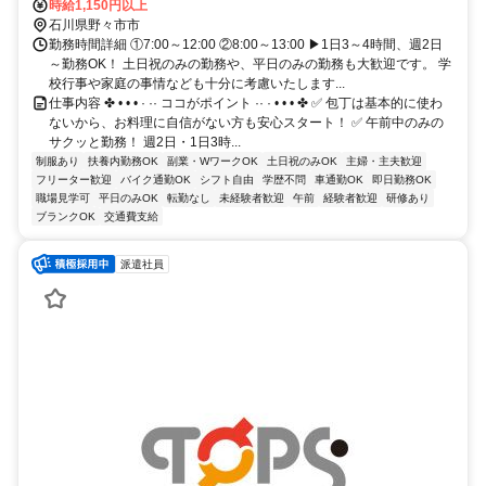
バイク通勤OK
時給1,150円以上
石川県野々市市
勤務時間詳細 ①7:00～12:00 ②8:00～13:00 ▶︎1日3～4時間、週2日
～勤務OK！ 土日祝のみの勤務や、平日のみの勤務も大歓迎です。 学
校行事や家庭の事情なども十分に考慮いたします...
仕事内容 ✤ • • • · ·· ココがポイント ·· · • • • ✤ ✅ 包丁は基本的に使わ
ないから、お料理に自信がない方も安心スタート！ ✅ 午前中のみの
サクッと勤務！ 週2日・1日3時...
制服あり
扶養内勤務OK
副業・WワークOK
土日祝のみOK
主婦・主夫歓迎
フリーター歓迎
バイク通勤OK
シフト自由
学歴不問
車通勤OK
即日勤務OK
職場見学可
平日のみOK
転勤なし
未経験者歓迎
午前
経験者歓迎
研修あり
ブランクOK
交通費支給
派遣社員