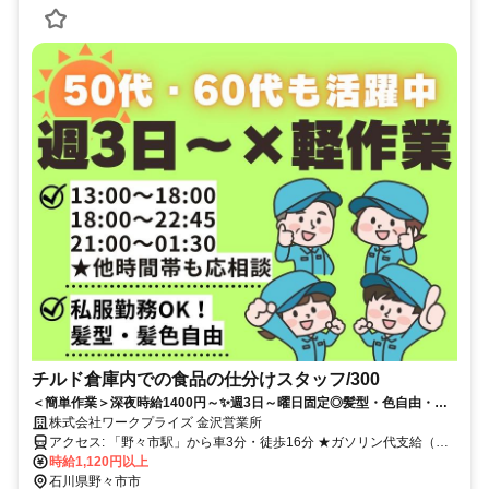
チルド倉庫内での食品の仕分けスタッフ/300
＜簡単作業＞深夜時給1400円～✨週3日～曜日固定◎髪型・色自由・ネ
イルOK・私服勤務可♪50～60代活躍中⭐
株式会社ワークプライズ 金沢営業所
アクセス: 「野々市駅」から車3分・徒歩16分 ★ガソリン代支給（規
定） ★駐車場完備
時給1,120円以上
石川県野々市市