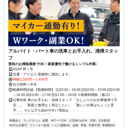
アルバイト・パート車の洗車とお手入れ、清掃スタッ
フ
普段のお掃除感覚でOK！家庭優先で働けるシンプル作業♪
ASAP 野々市
交通・アクセス 面接時に相談します。
時給1,350円～1,450円
石川県野々市市
勤務時間詳細 【勤務時間】 [1]10:00～18:00 [2]10:00～15:00 [3]10:00
～16:00 [4]10:00～17:00 [5]12:00～18:00 ※勤務時間例（週2日・...
仕事内容 車のお手入れ・清掃スタッフ 「久しぶりのお仕事復帰で不
安…」 「家庭と無理なく両立したい」 「難しい仕事はちょっと苦
手…」 そんな方も始めやすい理由は・・・
⌒⌒⌒⌒⌒⌒⌒⌒⌒⌒⌒...
制服あり
ランチタイム
副業・WワークOK
土日祝のみOK
主婦・主夫歓迎
60代も応募可
フリーター歓迎
バイク通勤OK
短期
早朝
学歴不問
車通勤OK