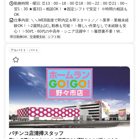
勤務時間・曜日: ⏰13：00～18：00 ⏰18：00～22：00 ⏰21：00～
翌1：30 ★週3日～相談OK！ ★固定シフトで安定！ ※時間の相談も
OK
仕事内容: ＼＼WEB面接で即内定＆即スタート／／ ✨業界・業種未経
験OK！ ✨2週間お試し勤務も可能！ ✨難しい作業なしで未経験も安
心！ ✨50代・60代の中高年・シニア活躍中！ ✨履歴書不要！W...
即日勤務OK
交通費支給
シフト制
アルバイト・パート
パチンコ店清掃スタッフ