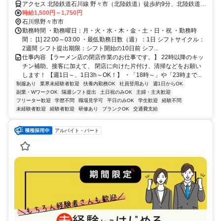
アクセス 北陸鉄道石川線 野々市（北陸鉄道）徒歩約9分、北陸鉄道石
川線 野々市工大前徒歩約12分、北陸鉄道石川線 押野徒歩約16分
時給1,500円～1,750円
「野々市駅」より徒歩9分
石川県野々市市
勤務時間 ・勤務曜日：月・火・水・木・金・土・日・祝 ・勤務時
間： [1] 22:00～03:00 ・最低勤務日数（週）：1日 シフトサイクル：
2週間 シフト提出期限：シフト開始の10日前 シフ...
仕事内容 【ラーメン店の閉店作業のお仕事です。】 22時以降のキッ
チン補助、接客に加えて、 閉店に向けた片付け、清掃などをお願い
します！ 【週1日～、1日3h～OK！】 ・「18時～」や「23時まで...
制服あり
業界未経験者歓迎
扶養内勤務OK
社員登用あり
週1日からOK
副業・WワークOK
隔週シフト提出
土日祝のみOK
主婦・主夫歓迎
フリーター歓迎
学歴不問
職場見学可
平日のみOK
学生歓迎
経験不問
未経験者歓迎
経験者歓迎
研修あり
ブランクOK
交通費支給
アルバイト・パート