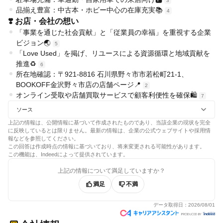
3
品揃え豊富：中古本・ホビー中心の在庫充実📚
4
❣️ お店・会社の想い
「事業を通じた社会貢献」と「従業員の幸福」を重視する企業
ビジョン🌏
5
「Love Used」を掲げ、リユースによる資源循環と地域貢献を
推進♻️
6
所在地確認：〒921-8816 石川県野々市市若松町21-1、
BOOKOFF金沢野々市店の店舗ページ📍
2
オンライン受取や店舗買取サービスで顧客利便性を確保🛍️
7
ソース
上記の情報は、公開情報に基づいて作成されたものであり、当該企業の現状を完全
に反映しているとは限りません。最新の情報は、企業の公式ウェブサイトや採用情
報などを参照してください。
この回答は作成時点の情報に基づいており、将来変更される可能性があります。
この機能は、Indeedによって提供されています。
上記の情報について満足していますか？
満足
不満
データ取得日：
2026/08/01