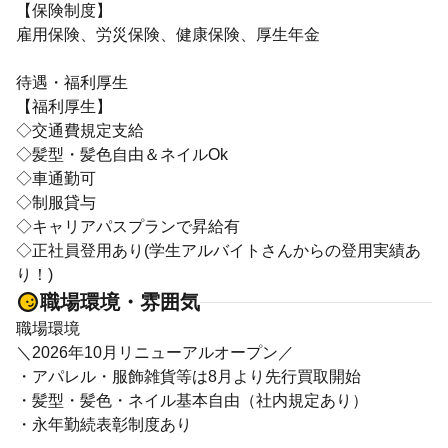
【保険制度】
雇用保険、労災保険、健康保険、厚生年金
待遇・福利厚生
【福利厚生】
◇交通費規定支給
◇髪型・髪色自由＆ネイルOk
◇車通勤可
◇制服貸与
◇キャリアパスプランで昇給有
◇正社員登用あり(学生アルバイトさんからの登用実績あ
り！)
職場環境・雰囲気
職場環境
＼2026年10月リニューアルオープン／
・アパレル・服飾雑貨等は8月より先行買取開始
・髪型・髪色・ネイル基本自由（社内規定あり）
・永年勤続表彰制度あり