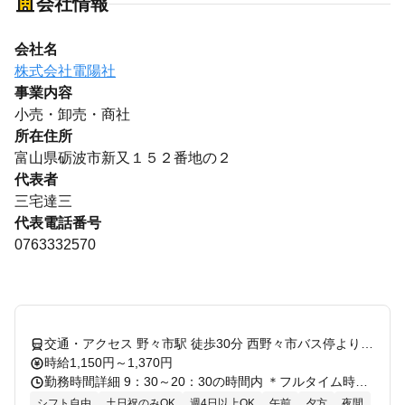
会社情報
会社名
株式会社電陽社
事業内容
小売・卸売・商社
所在住所
富山県砺波市新又１５２番地の２
代表者
三宅達三
代表電話番号
0763332570
交通・アクセス 野々市駅 徒歩30分 西野々市バス停より徒歩2分
時給1,150円～1,370円
勤務時間詳細 9：30～20：30の時間内 ＊フルタイム時給：週30h以上・土日祝・繁忙期(お盆・年末年始等)原則勤務可の方 ＊短時間勤務希望の方は1日4h～、週3日～ＯＫ(時給テーブルが異なります) ＊シフトは自己申告制！ ＊働き方についてのご相談もお気軽に♪ ＜シフト例＞ 9：30～17：00 実働6.5h 14：00～20：30 実働5.75h 16：00～20：30 実働4.5h ★短時間勤務希望の場合は、30時間未満の勤務もご希望いただけます！(時給1,100円～) 勤務条件が異なりますのでご相談ください。 契約更新期間：6か月ごとの更新
シフト自由
土日祝のみOK
週4日以上OK
午前
夕方
夜間