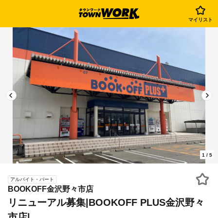
マイリスト
1
/
5
アルバイト・パート
BOOKOFF金沢野々市店
リニューアル募集|BOOKOFF PLUS金沢野々
市店|