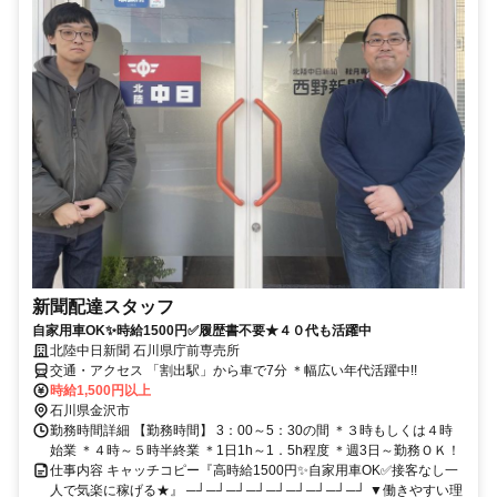
新聞配達スタッフ
自家用車OK✨時給1500円✅履歴書不要★４０代も活躍中
北陸中日新聞 石川県庁前専売所
交通・アクセス 「割出駅」から車で7分 ＊幅広い年代活躍中!!
時給1,500円以上
石川県金沢市
勤務時間詳細 【勤務時間】 3：00～5：30の間 ＊３時もしくは４時
始業 ＊４時～５時半終業 ＊1日1h～1．5h程度 ＊週3日～勤務ＯＫ！
仕事内容 キャッチコピー『高時給1500円✨自家用車OK✅接客なし一
人で気楽に稼げる★』 ─┘─┘─┘─┘─┘─┘─┘─┘─┘ ▼働きやすい理