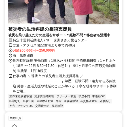
被災者の生活再建の相談支援員
被災を乗り越えた方の生活をサポート＊経験不問＊移住者も活躍中
特定非営利活動法人YNF 珠洲ささえ愛センター
交通・アクセス 能登空港より車で約40分
月給200,000円～250,000円
石川県珠洲市
勤務時間詳細 実働時間：1日あたり8時間 平均勤務日数：1ヶ月あた
り18日 〜 22日 8:30~17:30（休憩1h） ※1ヶ月単位の変形労働時間
制 ※残業…1日1h程度
仕事内容 ＼ 珠洲市の被災者生活支援員募集 ／
┌──────────────────┐ 学歴・経験不問！遠方から応募歓
迎 災害・生活支援や地域のことが学べる 丁寧な研修やサポート体制
をご用...
業界未経験者歓迎
変形労働時間制
フリーター歓迎
学歴不問
車通勤OK
転勤なし
経験不問
未経験者歓迎
午前
経験者歓迎
有資格者歓迎
研修あり
夕方
ブランクOK
交通費支給
長期歓迎
契約社員