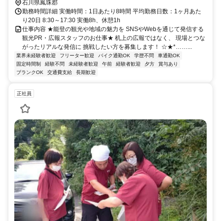
石川県鳳珠郡
勤務時間詳細 実働時間：1日あたり8時間 平均勤務日数：1ヶ月あた
り20日 8:30～17:30 実働8h、休憩1h
仕事内容 ★能登の観光や地域の魅力を SNSやWebを通じて発信する
観光PR・広報スタッフのお仕事★ 机上の広報ではなく、 現場とつな
がったリアルな発信に 挑戦したい方を募集します！ ☆★*……...
業界未経験者歓迎
フリーター歓迎
バイク通勤OK
学歴不問
車通勤OK
固定時間制
経験不問
未経験者歓迎
午前
経験者歓迎
夕方
賞与あり
ブランクOK
交通費支給
長期歓迎
正社員