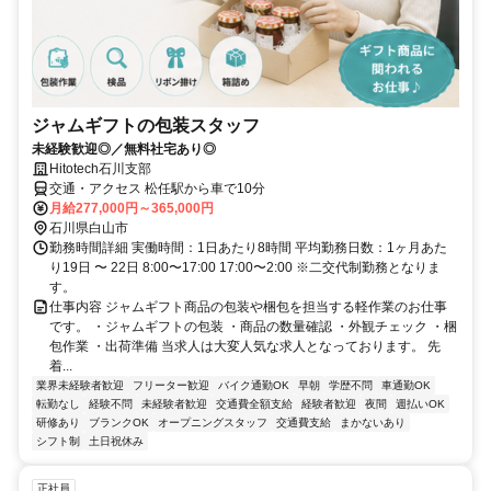
ジャムギフトの包装スタッフ
未経験歓迎◎／無料社宅あり◎
Hitotech石川支部
交通・アクセス 松任駅から車で10分
月給277,000円～365,000円
石川県白山市
勤務時間詳細 実働時間：1日あたり8時間 平均勤務日数：1ヶ月あた
り19日 〜 22日 8:00〜17:00 17:00〜2:00 ※二交代制勤務となりま
す。
仕事内容 ジャムギフト商品の包装や梱包を担当する軽作業のお仕事
です。 ・ジャムギフトの包装 ・商品の数量確認 ・外観チェック ・梱
包作業 ・出荷準備 当求人は大変人気な求人となっております。 先
着...
業界未経験者歓迎
フリーター歓迎
バイク通勤OK
早朝
学歴不問
車通勤OK
転勤なし
経験不問
未経験者歓迎
交通費全額支給
経験者歓迎
夜間
週払いOK
研修あり
ブランクOK
オープニングスタッフ
交通費支給
まかないあり
シフト制
土日祝休み
正社員