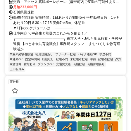
交通・アクセス 真脇ポーレポーレ（能登町内で変動の可能性あり）
★車通勤OK
月給233,000円
石川県鳳珠郡
勤務時間詳細 実働時間：1日あたり7時間45分 平均勤務日数：1ヶ月
あたり20日 8:30～17:15 実働7h45m、休憩1h ────────────
▼1日のスケジュールは… ───────...
仕事内容 ＼中高生と能登のこれからを創る！／
┌──────────────────┐ 東京大学・JALと地元行政・学校が
連携 【のと未来共育協議会】事務局スタッフ！ まちづくりや教育経
験活か...
業界未経験者歓迎
社員登用あり
フリーター歓迎
バイク通勤OK
学歴不問
車通勤OK
固定時間制
転勤なし
経験不問
未経験者歓迎
午前
経験者歓迎
夕方
家賃無料
賞与あり
ブランクOK
交通費支給
長期歓迎
長期休暇あり
土日祝休み
正社員