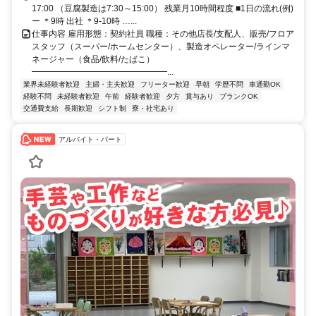
17:00 （豆腐製造は7:30～15:00） 残業月10時間程度 ■1日の流れ(例)
ー ＊9時 出社 ＊9-10時 …...
仕事内容 雇用形態：契約社員 職種：その他店長/支配人、販売/フロア
スタッフ（スーパー/ホームセンター）、製造オペレーター/ラインマ
ネージャー（食品/飲料/たばこ）
━━━━━━━━━━━━━━━━...
業界未経験者歓迎
主婦・主夫歓迎
フリーター歓迎
早朝
学歴不問
車通勤OK
経験不問
未経験者歓迎
午前
経験者歓迎
夕方
賞与あり
ブランクOK
交通費支給
長期歓迎
シフト制
寮・社宅あり
アルバイト・パート