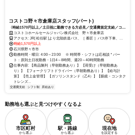
コストコ野々市倉庫店スタッフ(パート)
〈時給1570円以上／土日祝に勤務できる方必見／交通費規定支給／コス
トコメンバーシップカードを無料支給〉
コストコホールセールジャパン株式会社 野々市倉庫店
アクセス: JR[ 松任駅 ]より北陸鉄道バス、［ 番匠 ］バス停下車、徒
歩4分。 ［ 野々市市役所 ］［ 野々市市南口 ］よりコミュニティバ
時給1,570円以上
ス、 ［ 柳町 ］バス停下車、徒歩2分 ［ 白山市役所 ］［ 松任駅 ］よ
石川県野々市市
りコミュニティバス、 ［ 大阪屋ショップ松任店前 ］バス停下車～徒
勤務時間・曜日: 4:00～23:00 ※ 時間帯・シフトは応相談 * パー
歩10分 ※車 / バイク / 自転車通勤OK!! [ 小松 ][ 白山 ][ 西金沢 ][ 野々市 ]
ト：原則土日祝勤務・1日4～8時間、週20～40時間勤務
[ 松任 ][ 加賀笠間 ] [ 馬替 ][ 乙丸 ][ 道法寺 ][ 鶴来 ]等からも、車で10〜
仕事内容: 【商品陳列（早朝勤務あり）】 【荷受け（早朝勤務あ
20分程度!!
り）】 【フォークリフトドライバー（早朝勤務あり）】 【給与計
算】 【売上金管理】 【ガソリンスタンド（乙4）】【眼鏡・コンタク
トレンズ...
交通費支給
シフト制
昇給あり
勤務地も選ぶと見つけやすくなるよ
市区町村
駅・路線
現在地
から選ぶ
から選ぶ
を設定する