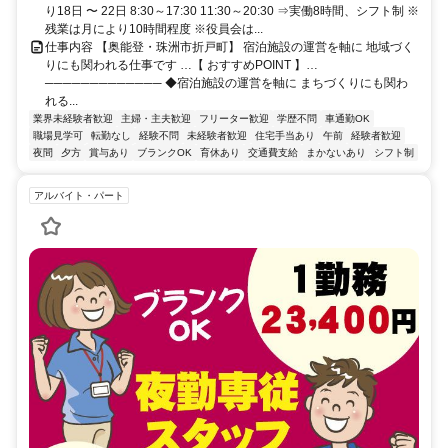
り18日 〜 22日 8:30～17:30 11:30～20:30 ⇒実働8時間、シフト制 ※
残業は月により10時間程度 ※役員会は...
仕事内容 【奥能登・珠洲市折戸町】 宿泊施設の運営を軸に 地域づく
りにも関われる仕事です …【 おすすめPOINT 】…
───────────── ◆宿泊施設の運営を軸に まちづくりにも関わ
れる...
業界未経験者歓迎
主婦・主夫歓迎
フリーター歓迎
学歴不問
車通勤OK
職場見学可
転勤なし
経験不問
未経験者歓迎
住宅手当あり
午前
経験者歓迎
夜間
夕方
賞与あり
ブランクOK
育休あり
交通費支給
まかないあり
シフト制
アルバイト・パート