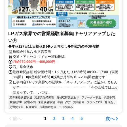
LPガス業界での営業経験者募集|キャリアアップした
い方
◆年休127日(土日祝休み)◆ノルマなし◆即戦力のMGR候補
株式会社丸八 金沢営業所
交通・アクセス マイカー通勤推奨
月給270,000円～400,000円
石川県金沢市
勤務時間詳細 総労働時間：1ヶ月あたり163時間 08:00～17:00（実働
8時間） ■休憩時間1時間 ■残業は月平均10～20時間程度です
仕事内容 LPガス業界での経験を 「キャリアアップ」に活かしません
か？ ･･･････････････････････････････････････ 「今の会社では上が
詰まっていて、 いつ役...
業界未経験者歓迎
変形労働時間制
資格取得支援あり
フリーター歓迎
学歴不問
車通勤OK
経験不問
未経験者歓迎
午前
夕方
賞与あり
ブランクOK
育休あり
交通費支給
長期歓迎
長期休暇あり
土日祝休み
前へ
次へ
1
2
3
4
5