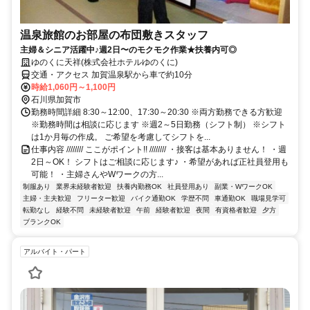
温泉旅館のお部屋の布団敷きスタッフ
主婦＆シニア活躍中♪週2日〜のモクモク作業★扶養内可◎
ゆのくに天祥(株式会社ホテルゆのくに)
交通・アクセス 加賀温泉駅から車で約10分
時給1,060円～1,100円
石川県加賀市
勤務時間詳細 8:30～12:00、17:30～20:30 ※両方勤務できる方歓迎
※勤務時間は相談に応じます ※週2～5日勤務（シフト制） ※シフト
は1か月毎の作成。 ご希望を考慮してシフトを...
仕事内容 //////// ここがポイント!! //////// ・接客は基本ありません！ ・週
2日～OK！ シフトはご相談に応じます♪ ・希望があれば正社員登用も
可能！ ・主婦さんやWワークの方...
制服あり
業界未経験者歓迎
扶養内勤務OK
社員登用あり
副業・WワークOK
主婦・主夫歓迎
フリーター歓迎
バイク通勤OK
学歴不問
車通勤OK
職場見学可
転勤なし
経験不問
未経験者歓迎
午前
経験者歓迎
夜間
有資格者歓迎
夕方
ブランクOK
アルバイト・パート