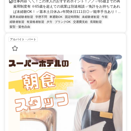
仕事内容 ＼＼！この求人のおすすめポイント！／／ ✅65歳までの再
雇用制度有 ※65歳を超えての就業は別途相談 ✅免許をお持ちであれ
ば未経験OK！ ✅基本土日休み♪年間休日111日◎ ✅能率手当あり！...
業界未経験者歓迎
学歴不問
車通勤OK
固定時間制
未経験者歓迎
午前
経験者歓迎
有資格者歓迎
夕方
ブランクOK
交通費支給
長期歓迎
髪型・髪色自由
アルバイト・パート