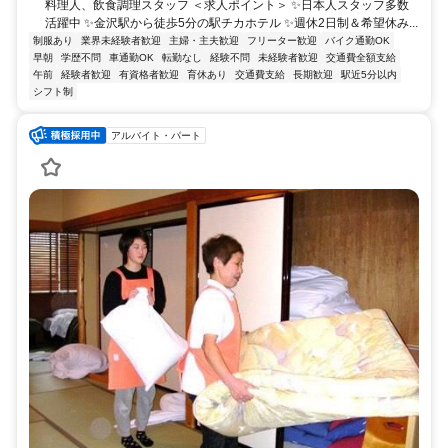
料理人、飲食調理スタッフ ＜求人ポイント＞ ✨日本人スタッフ多数
活躍中 ✨金沢駅から徒歩5分の駅チカホテル ✨週休2日制＆希望休み...
制服あり
業界未経験者歓迎
主婦・主夫歓迎
フリーター歓迎
バイク通勤OK
早朝
学歴不問
車通勤OK
転勤なし
経験不問
未経験者歓迎
交通費全額支給
午前
経験者歓迎
有資格者歓迎
育休あり
交通費支給
長期歓迎
駅近5分以内
シフト制
アルバイト・パート