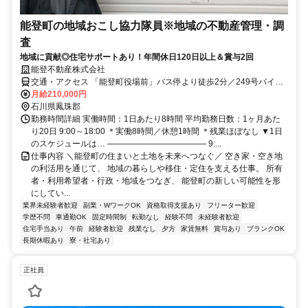
能登町の地域おこし協力隊員※地域の不動産管理・調
査
地域に貢献◎住宅サポートあり！年間休日120日以上＆賞与2回
能登不動産株式会社
交通・アクセス 「能登町役場前」バス停より徒歩2分／249号バイパ
ス中央より車で1分 ＊車通勤OK(駐車場完備) ＊住居の用意/家賃補助
月給210,000円
あり
石川県鳳珠郡
勤務時間詳細 実働時間：1日あたり8時間 平均勤務日数：1ヶ月あた
り20日 9:00～18:00 ＊実働8時間／休憩1時間 ＊残業ほぼなし ▼1日
のスケジュールは… ―――――――――――― 9:...
仕事内容 ＼能登町の住まいと土地を未来へつなぐ／ 空き家・空き地
の利活用を通じて、 地域の暮らしや移住・定住を支える仕事。 所有
者・利用希望者・行政・地域をつなぎ、 能登町の新しい可能性を形
にしてい...
業界未経験者歓迎
副業・WワークOK
資格取得支援あり
フリーター歓迎
学歴不問
車通勤OK
固定時間制
転勤なし
経験不問
未経験者歓迎
住宅手当あり
午前
経験者歓迎
残業なし
夕方
家賃無料
賞与あり
ブランクOK
長期休暇あり
寮・社宅あり
正社員