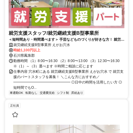
就労支援スタッフ/就労継続支援B型事業所
＜短時間あり・時間選べます＞ 手芸などものづくりが好きな方！ 就労継
続支援B型事業所の日勤パート！
就労継続支援B型事業所 えがお穴水
時給1,100円以上
石川県鳳珠郡
勤務時間 （1）8:00〜16:30 （2）8:00〜13:00 （3）12:30〜16:30
※（1）～（3）選べます ※時間ご相談に応じます
仕事内容 穴水町にある 就労継続支援B型事業所 えがお穴水 で 就労支
援のパートスタッフを募集！ ＼こんな方におすすめ／
━━━━━━━━━━━━━━━━ ◎日中の時間を活用したい方 ◎
短時間でもO...
車通勤OK
転勤なし
交通費支給
シフト制
昇給あり
正社員