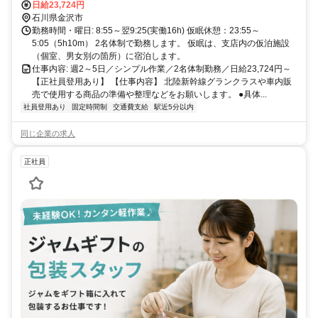
日給23,724円
石川県金沢市
勤務時間・曜日: 8:55～翌9:25(実働16h) 仮眠休憩：23:55～
5:05（5h10m） 2名体制で勤務します。 仮眠は、支店内の仮泊施設
（個室、男女別の箇所）に宿泊します。
仕事内容: 週2～5日／シンプル作業／2名体制勤務／日給23,724円～
【正社員登用あり】 【仕事内容】 北陸新幹線グランクラスや車内販
売で使用する商品の準備や整理などをお願いします。 ●具体...
社員登用あり
固定時間制
交通費支給
駅近5分以内
同じ企業の求人
正社員