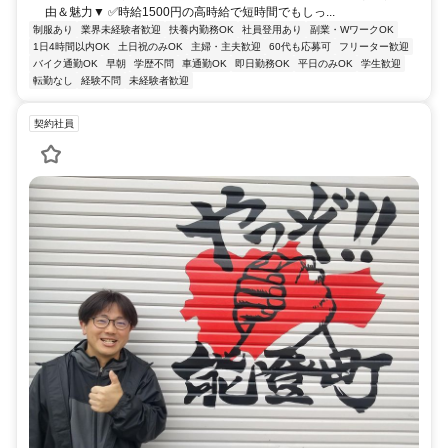
由＆魅力▼ ✅時給1500円の高時給で短時間でもしっ...
制服あり
業界未経験者歓迎
扶養内勤務OK
社員登用あり
副業・WワークOK
1日4時間以内OK
土日祝のみOK
主婦・主夫歓迎
60代も応募可
フリーター歓迎
バイク通勤OK
早朝
学歴不問
車通勤OK
即日勤務OK
平日のみOK
学生歓迎
転勤なし
経験不問
未経験者歓迎
契約社員