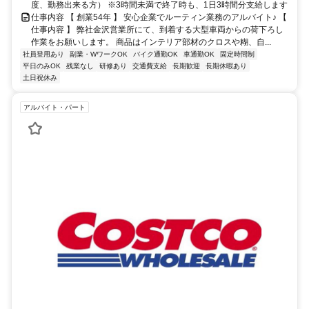
度、勤務出来る方） ※3時間未満で終了時も、1日3時間分支給します
仕事内容 【 創業54年 】 安心企業でルーティン業務のアルバイト♪ 【
仕事内容 】 弊社金沢営業所にて、到着する大型車両からの荷下ろし
作業をお願いします。 商品はインテリア部材のクロスや糊、自...
社員登用あり
副業・WワークOK
バイク通勤OK
車通勤OK
固定時間制
平日のみOK
残業なし
研修あり
交通費支給
長期歓迎
長期休暇あり
土日祝休み
アルバイト・パート