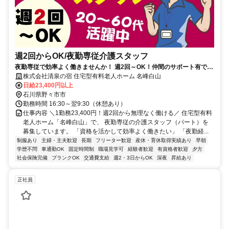
週2回からOK/夜勤専従介護スタッフ
夜勤専従で効率よく働きませんか！ 週2回～OK！仲間のサポート有で安
心環境！ 幅広い年代活躍中！
株式会社清泉の宿 住宅型有料老人ホーム 名峰白山
日給23,400円以上
石川県野々市市
勤務時間 16:30～翌9:30（休憩あり）
仕事内容 ＼1勤務23,400円！週2回から無理なく働ける／ 住宅型有料
老人ホーム「名峰白山」で、 夜勤専従の介護スタッフ（パート）を
募集しています。 「資格を活かして効率よく働きたい」 「夜勤経...
制服あり
主婦・主夫歓迎
長期
フリーター歓迎
産休・育休取得実績あり
早朝
学歴不問
車通勤OK
固定時間制
職場見学可
経験者歓迎
有資格者歓迎
夕方
社会保険完備
ブランクOK
交通費支給
週2・3日からOK
深夜
昇給あり
正社員