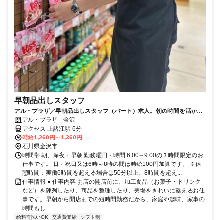
早朝品出しスタッフ
アル・プラザ／早朝品出しスタッフ（パート）求人。朝の時間を活かし
てお仕事しませんか？
アル・プラザ 金沢
アクセス 上諸江駅 6分
時給1,260円～1,360円
石川県金沢市
時間帯 朝、深夜・早朝 勤務曜日・時間 6:00～9:00の３時間限定のお
仕事です。 日・祝日又は6時～8時の間は時給100円加算です。 ※休
憩時間：実働6時間を超える場合は50分以上、8時間を超え...
仕事情報 ● 仕事内容 お店の開店前に、加工食品（お菓子・ドリンク
など）を陳列したり、商品を整理したり、売場をきれいに整えるお仕
事です。早朝から開店までの短時間勤務だから、家庭や趣味、家事の
時間もし...
給料前払いOK
交通費支給
シフト制