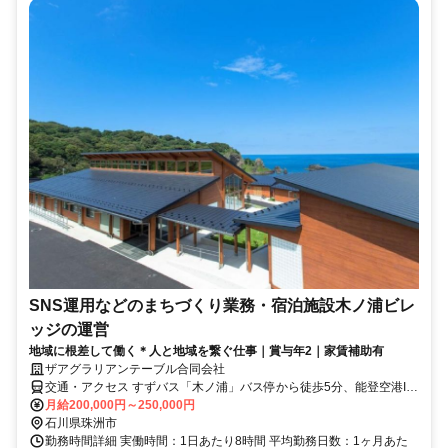
SNS運用などのまちづくり業務・宿泊施設木ノ浦ビレ
ッジの運営
地域に根差して働く＊人と地域を繋ぐ仕事｜賞与年2｜家賃補助有
ザアグラリアンテーブル合同会社
交通・アクセス すずバス「木ノ浦」バス停から徒歩5分、能登空港IC
より車で1時間、のと里山空港からふるさとタクシー（1300円）で約
月給200,000円～250,000円
45分 / 金沢市から約3時間
石川県珠洲市
勤務時間詳細 実働時間：1日あたり8時間 平均勤務日数：1ヶ月あた