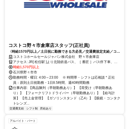
コストコ野々市倉庫店スタッフ(正社員)
〈時給1570円以上／土日祝に勤務できる方必見／交通費規定支給／コス
トコメンバーシップカードを無料支給〉
コストコホールセールジャパン株式会社 野々市倉庫店
アクセス: JR[ 松任駅 ]より北陸鉄道バス、［ 番匠 ］バス停下車、徒
歩4分。 ［ 野々市市役所 ］［ 野々市市南口 ］よりコミュニティバ
時給1,570円以上
ス、 ［ 柳町 ］バス停下車、徒歩2分 ［ 白山市役所 ］［ 松任駅 ］よ
石川県野々市市
りコミュニティバス、 ［ 大阪屋ショップ松任店前 ］バス停下車～徒
勤務時間・曜日: 4:00～23:00 ※ 時間帯・シフトは応相談 * 正社
歩10分 ※車 / バイク / 自転車通勤OK!! [ 小松 ][ 白山 ][ 西金沢 ][ 野々市 ]
員：原則土日祝勤務・1日8.5時間、週40時間勤務
[ 松任 ][ 加賀笠間 ] [ 馬替 ][ 乙丸 ][ 道法寺 ][ 鶴来 ]等からも、車で10〜
仕事内容: 【商品陳列（早朝勤務あり）】 【荷受け（早朝勤務あ
20分程度!!
り）】 【フォークリフトドライバー（早朝勤務あり）】 【給与計
算】 【売上金管理】 【ガソリンスタンド（乙4）】【眼鏡・コンタク
トレンズ...
交通費支給
シフト制
昇給あり
アルバイト・パート