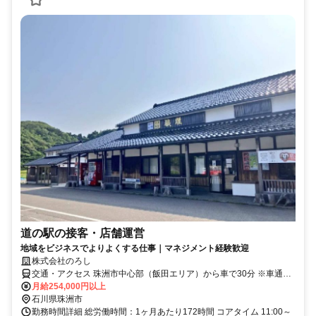
道の駅の接客・店舗運営
地域をビジネスでよりよくする仕事｜マネジメント経験歓迎
株式会社のろし
交通・アクセス 珠洲市中心部（飯田エリア）から車で30分 ※車通勤
ＯＫ
月給254,000円以上
石川県珠洲市
勤務時間詳細 総労働時間：1ヶ月あたり172時間 コアタイム 11:00～