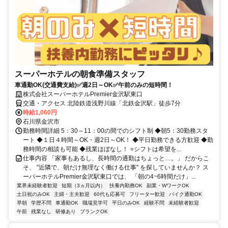
スーパーホテルの朝食準備スタッフ
車通勤OK(交通費支給)✅週2日～OK✅午前のみの短時間！
株式会社スーパーホテルPremier金沢駅東口
交通・アクセス 北陸鉄道浅野川線「北鉄金沢駅」徒歩7分
時給1,060円
石川県金沢市
勤務時間詳細 5：30～11：00の間でのシフト制 ◆朝5：30勤務スタ
ート ◆１日４時間～OK・週2日～OK！ ◆平日勤務できる方歓迎 ◆勤
務時間の相談も可能 ◆残業ほぼなし！ ⭐シフトは希望を...
仕事内容 「家事もあるし、長時間の通勤はちょっと…。」 だからこ
そ、 "近隣で、朝だけ無理なく働ける仕事" を探していませんか？ ス
ーパーホテルPremier金沢駅東口では、 「朝の4~6時間だけ」...
業界未経験者歓迎
短期（3ヵ月以内）
扶養内勤務OK
副業・WワークOK
土日祝のみOK
主婦・主夫歓迎
60代も応募可
フリーター歓迎
バイク通勤OK
早朝
学歴不問
車通勤OK
職場見学可
平日のみOK
経験不問
未経験者歓迎
午前
残業なし
研修あり
ブランクOK