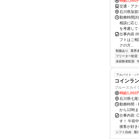
時給1,060
交通・アク
石川県加賀
勤務時間詳細
相談に応じ
を考慮してシ
仕事内容 //
フトはご相
クの方...
制服あり
業界
フリーター歓迎
未経験者歓迎
アルバイト・パ
コインラ
ブルースカイ
時給1,060
石川県七尾
勤務時間・
から12時
仕事内容:
す！ 午前
接客が好き
シフト自由
週