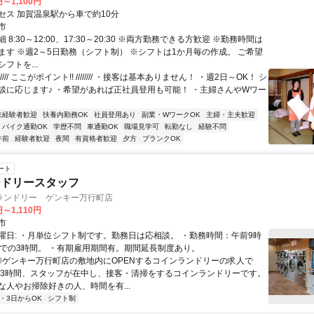
円～1,100円
セス 加賀温泉駅から車で約10分
市
 8:30～12:00、17:30～20:30 ※両方勤務できる方歓迎 ※勤務時間は
ます ※週2～5日勤務（シフト制） ※シフトは1か月毎の作成。 ご希望
フトを...
////// ここがポイント!! //////// ・接客は基本ありません！ ・週2日～OK！ シ
談に応じます♪ ・希望があれば正社員登用も可能！ ・主婦さんやWワー
未経験者歓迎
扶養内勤務OK
社員登用あり
副業・WワークOK
主婦・主夫歓迎
バイク通勤OK
学歴不問
車通勤OK
職場見学可
転勤なし
経験不問
午前
経験者歓迎
夜間
有資格者歓迎
夕方
ブランクOK
ート
ンドリースタッフ
ランドリー ゲンキー万行町店
円～1,110円
市
曜日: ・月単位シフト制です。勤務日は応相談。 ・勤務時間：午前9時
までの3時間。 ・有期雇用期間有。期間延長制度あり。
 ◎ゲンキー万行町店の敷地内にOPENするコインランドリーの求人で
中3時間、スタッフが在中し、接客・清掃をするコインランドリーです。
な人やお掃除好きの人、時間を有...
2・3日からOK
シフト制