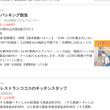
ート
・パッキング担当
キ 白山精肉プロセスセンター
円～1,400円
川県白山市徳光町2727-1
市
昼 勤務曜日・時間 【基本勤務パターン】 ・8:00～12:00 働き方いろい
～16:00で応相談！ 土日祝休みの相談も可能です！ 応募時にお伝えくださ
 仕事内容 8:00～12:00 豚肉のスライサー・パック詰め、鶏肉のパック詰
製品の値付け・ラベル貼りもお任せします。8:00～12:00の勤務で午後
イベートに使え...
K
主婦・主夫歓迎
交通費支給
シフト制
ート
ーレストランココスのキッチンスタッフ
店[5838]
円～1,375円
ＪＲ七尾線/ＩＲいしかわ鉄道線 七尾徒歩約19分、ＪＲ七尾線/ＩＲいしか
和倉温泉徒歩約48分、のと鉄道七尾線 和倉温泉徒歩約48分 ＪＲ七尾駅