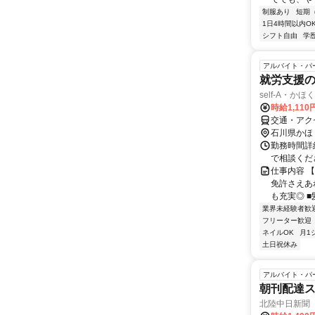
制服あり
短期
1日4時間以内O
シフト自由
学
アルバイト・パ
就労支援
self-A・かほく
時給1,110
交通・アク
石川県かほ
勤務時間詳細
で相談くだ
仕事内容 
免許さえあ
も充実◎ ■
業界未経験者歓
フリーター歓迎
ネイルOK
月1
土日祝休み
アルバイト・パ
朝刊配達
北陸中日新聞