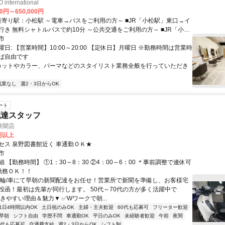
nternational
00円～650,000円
シャトルバスで約10分 ～公共交通をご利用の方～ ■JR「小松
市
駅」より車10分 ～お車でお越しの方～ ■北陸道小松ICより6km約15分
日: 【営業時間】10:00～20:00 【定休日】月曜日 ※勤務時間は営業時
ば自由です
 カットやカラー、パーマなどのスタイリスト業務全般を行っていただき
残業なし
週2・3日からOK
ート
配達スタッフ
新聞店
0円以上
セス 泉野図書館近く 車通勤ＯＫ★
市
 【勤務時間】 ①1：30～8：30 ②4：00～6：00 ＊事前調整で連休可
勤務ＯＫ！！
二輪/車にて早朝の新聞配達をお任せ！営業所で新聞を準備し、お客様宅
投函！最初は先輩が同行します。 50代～70代の方が多く活躍中で
きやすい理由＆魅力▼ ✅Wワークで朝...
1日4時間以内OK
土日祝のみOK
主婦・主夫歓迎
60代も応募可
フリーター歓迎
早朝
シフト自由
学歴不問
車通勤OK
平日のみOK
未経験者歓迎
午前
夜間
0代も応募可
交通費支給
週2・3日からOK
シフト制