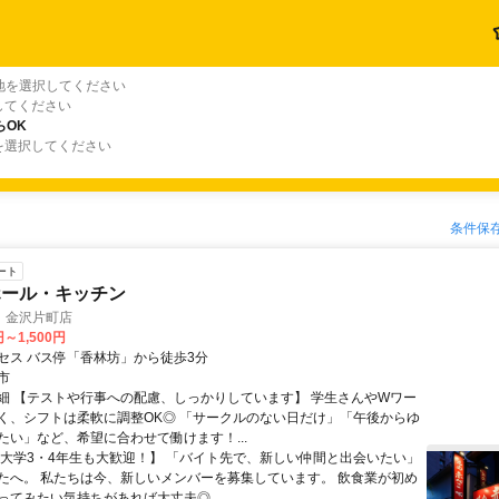
地を選択してください
してください
らOK
を選択してください
条件保
ート
ホール・キッチン
 金沢片町店
円～1,500円
セス バス停「香林坊」から徒歩3分
市
細 【テストや行事への配慮、しっかりしています】 学生さんやWワー
く、シフトは柔軟に調整OK◎ 「サークルのない日だけ」「午後からゆ
たい」など、希望に合わせて働けます！...
【大学3・4年生も大歓迎！】 「バイト先で、新しい仲間と出会いたい」
たへ。 私たちは今、新しいメンバーを募集しています。 飲食業が初め
ってみたい気持ちがあれば大丈夫◎ ...