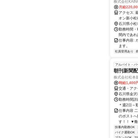
株式会社KAINO i
月給220,0
アクセス: 最寄り駅：小松駅 ～電車→バスをご利用の方～ ■JR「小松駅」東口→イ
オン新小松行き 無料
石川県小松
勤務時間・曜
間内であれ
仕事内容:
ます。
社員登用あり
アルバイト・パ
朝刊新聞
株式会社松本
時給1,40
交通・アク
石川県金沢
勤務時間詳細
＊週2日～
仕事内容 
のポストへ
す！！ ▼働
扶養内勤務OK
バイク通勤OK
ブランクOK
7