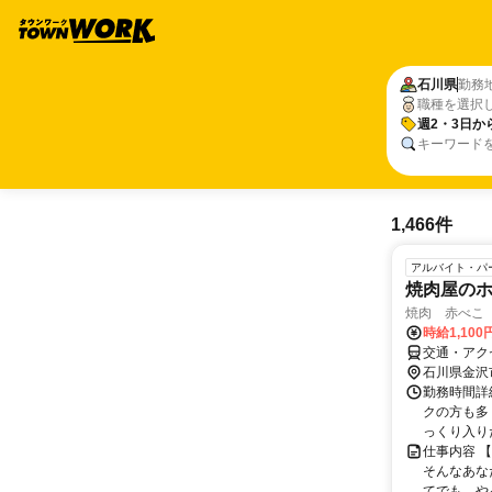
石川県
勤務
職種を選択
週2・3日か
キーワード
1,466件
アルバイト・パ
焼肉屋の
焼肉 赤べこ
時給1,100
交通・アク
石川県金沢
勤務時間詳
クの方も多
っくり入り
仕事内容 
そんなあな
てでも、や