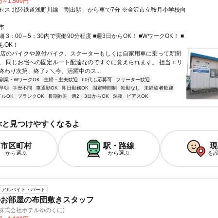
円～1,500円
セス 北陸鉄道浅野川線「割出駅」から車で7分 ※金沢市立鞍月小学校向
市
 3：00～5：30内で実働90分程度 ■週3日からOK！ ■WワークOK！ ■
もOK！
お店のバイクや原付バイク、スクーターもしくは自家用車に乗って新聞
。 同じお宅への固定ルート配達なのですぐに覚えられます。 担当エリ
わり次第、終了♪ ＼今、活躍中のス...
副業・WワークOK
主婦・主夫歓迎
60代も応募可
フリーター歓迎
早朝
学歴不問
車通勤OK
即日勤務OK
固定時間制
転勤なし
未経験者歓迎
イルOK
ブランクOK
長期歓迎
週2・3日からOK
深夜
ピアスOK
ぶと見つけやすくなるよ
市区町村
駅・路線
現
から選ぶ
から選ぶ
を
アルバイト・パート
のお部屋の布団敷きスタッフ
株式会社ホテルゆのくに)