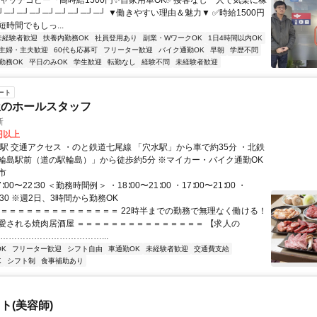
キャッチコピー『高時給1500円✨自家用車OK✅接客なし一人で気楽に稼
┘─┘─┘─┘─┘─┘─┘─┘─┘ ▼働きやすい理由＆魅力▼ ✅時給1500円
時間でもしっ...
未経験者歓迎
扶養内勤務OK
社員登用あり
副業・WワークOK
1日4時間以内OK
主婦・主夫歓迎
60代も応募可
フリーター歓迎
バイク通勤OK
早朝
学歴不問
勤務OK
平日のみOK
学生歓迎
転勤なし
経験不問
未経験者歓迎
ート
屋のホールスタッフ
新
0円以上
約35分 ・北鉄
能登バス「輪島駅前（道の駅輪島）」から徒歩約5分 ※マイカー・バイク通勤OK
市
∶00〜22∶30 ＜勤務時間例＞ ・18∶00〜21∶00 ・17∶00〜21∶00 ・
2∶30 ※週2日、3時間から勤務OK
＝＝＝＝＝＝＝＝＝＝＝＝＝＝＝ 22時半までの勤務で無理なく働ける！
愛される焼肉居酒屋 ＝＝＝＝＝＝＝＝＝＝＝＝＝＝＝ 【求人の
 …………………………………...
K
フリーター歓迎
シフト自由
車通勤OK
未経験者歓迎
交通費支給
K
シフト制
食事補助あり
ト(美容師)