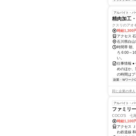
アルバイト・パ
精肉加工
クスリのアオ
時給1,300
アクセス 石
石川県白山
時間帯 朝、
ろ 6:00
い。
仕事情報 ●
めのほか、
の時間はプラ
副業・WワークO
同じ企業の求人
アルバイト・パ
ファミリ
COCO'S 七尾
時給1,100
アクセス 
わ鉄道線 