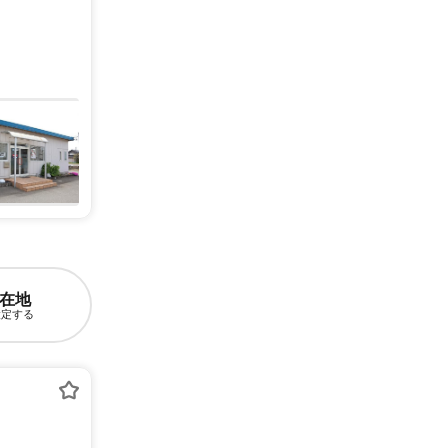
在地
設定する