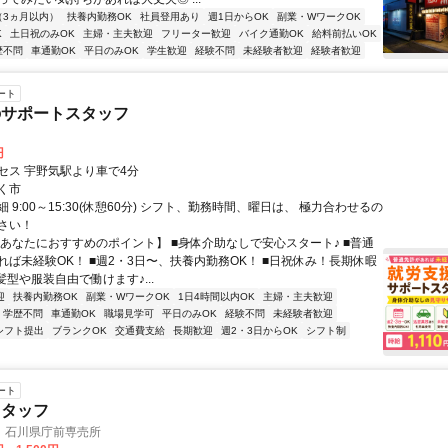
（3ヵ月以内）
扶養内勤務OK
社員登用あり
週1日からOK
副業・WワークOK
K
土日祝のみOK
主婦・主夫歓迎
フリーター歓迎
バイク通勤OK
給料前払いOK
歴不問
車通勤OK
平日のみOK
学生歓迎
経験不問
未経験者歓迎
経験者歓迎
ート
のサポートスタッフ
円
セス 宇野気駅より車で4分
く市
 9:00～15:30(休憩60分) シフト、勤務時間、曜日は、 極力合わせるの
さい！
【あなたにおすすめのポイント】 ■身体介助なしで安心スタート♪ ■普通
れば未経験OK！ ■週2・3日〜、扶養内勤務OK！ ■日祝休み！長期休暇
髪型や服装自由で働けます♪...
迎
扶養内勤務OK
副業・WワークOK
1日4時間以内OK
主婦・主夫歓迎
学歴不問
車通勤OK
職場見学可
平日のみOK
経験不問
未経験者歓迎
シフト提出
ブランクOK
交通費支給
長期歓迎
週2・3日からOK
シフト制
ート
スタッフ
 石川県庁前専売所