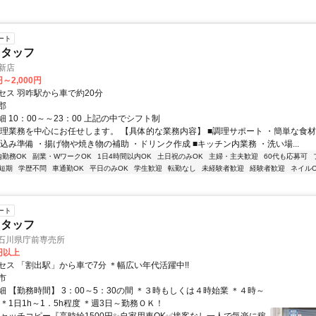
ート
スタッフ
 新店
円～2,000円
セス 羽咋駅から車で約20分
郡
 10：00～～23：00 上記の中でシフト制
調理業務を中心にお任せします。 【具体的な業務内容】 ■調理サポート ・簡単な食材
込み準備 ・揚げ物や焼き物の補助 ・ドリンク作成 ■キッチン内業務 ・洗い場...
内勤務OK
副業・WワークOK
1日4時間以内OK
土日祝のみOK
主婦・主夫歓迎
60代も応募可
短期
学歴不問
車通勤OK
平日のみOK
学生歓迎
転勤なし
未経験者歓迎
経験者歓迎
ネイルO
ート
スタッフ
 石川県庁前専売所
0円以上
セス 「割出駅」から車で7分 ＊幅広い年代活躍中!!
市
 【勤務時間】 3：00～5：30の間 ＊３時もしくは４時始業 ＊４時～
＊1日1h～1．5h程度 ＊週3日～勤務ＯＫ！