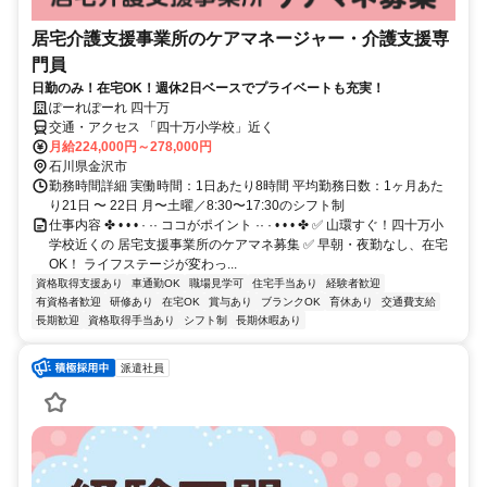
居宅介護支援事業所のケアマネージャー・介護支援専
門員
日勤のみ！在宅OK！週休2日ベースでプライベートも充実！
ぽーれぽーれ 四十万
交通・アクセス 「四十万小学校」近く
月給224,000円～278,000円
石川県金沢市
勤務時間詳細 実働時間：1日あたり8時間 平均勤務日数：1ヶ月あた
り21日 〜 22日 月〜土曜／8:30〜17:30のシフト制
仕事内容 ✤ • • • · ·· ココがポイント ·· · • • • ✤ ✅ 山環すぐ！四十万小
学校近くの 居宅支援事業所のケアマネ募集 ✅ 早朝・夜勤なし、在宅
OK！ ライフステージが変わっ...
資格取得支援あり
車通勤OK
職場見学可
住宅手当あり
経験者歓迎
有資格者歓迎
研修あり
在宅OK
賞与あり
ブランクOK
育休あり
交通費支給
長期歓迎
資格取得手当あり
シフト制
長期休暇あり
派遣社員