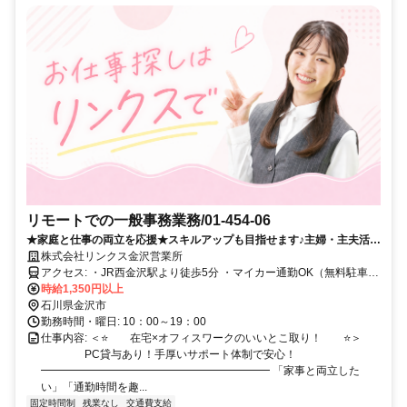
リモートでの一般事務業務/01-454-06
★家庭と仕事の両立を応援★スキルアップも目指せます♪主婦・主夫活躍
中です!!
株式会社リンクス金沢営業所
アクセス: ・JR西金沢駅より徒歩5分 ・マイカー通勤OK（無料駐車場
完備）
時給1,350円以上
石川県金沢市
勤務時間・曜日: 10：00～19：00
仕事内容: ＜⭐️ 在宅×オフィスワークのいいとこ取り！ ⭐️＞
PC貸与あり！手厚いサポート体制で安心！
━━━━━━━━━━━━━━━━━━━━━ 「家事と両立した
い」「通勤時間を趣...
固定時間制
残業なし
交通費支給