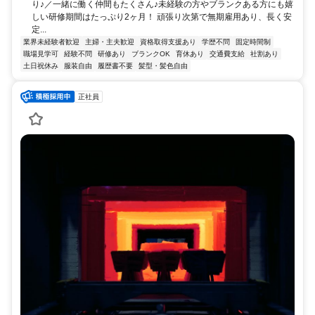
り♪／一緒に働く仲間もたくさん♪未経験の方やブランクある方にも嬉
しい研修期間はたっぷり2ヶ月！ 頑張り次第で無期雇用あり、長く安
定...
業界未経験者歓迎
主婦・主夫歓迎
資格取得支援あり
学歴不問
固定時間制
職場見学可
経験不問
研修あり
ブランクOK
育休あり
交通費支給
社割あり
土日祝休み
服装自由
履歴書不要
髪型・髪色自由
正社員