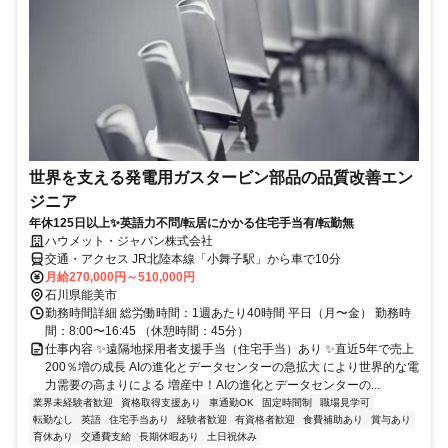
世界を支える発電用ガスタービン部品の品質改善エン
ジニア
年休125日以上✨英語力不問/転居にかかる住宅手当有/転勤無
ハウメット・ジャパン株式会社
交通・アクセス JR北陸本線「小舞子駅」から車で10分
月給270,000円～510,000円
石川県能美市
勤務時間詳細 総労働時間：1週あたり40時間 平日（月〜金） 勤務時
間：8:00〜16:45 （休憩時間：45分）
仕事内容 ✨遠隔地採用者支援手当（住宅手当）あり ✨直近5年で売上
200％増の成長 AIの進化とデータセンターの急拡大 により世界的な電
力需要の高まりによる 増産中！AIの進化とデータセンターの...
業界未経験者歓迎
資格取得支援あり
車通勤OK
固定時間制
職場見学可
転勤なし
英語
住宅手当あり
経験者歓迎
有資格者歓迎
食費補助あり
賞与あり
育休あり
交通費支給
長期休暇あり
土日祝休み