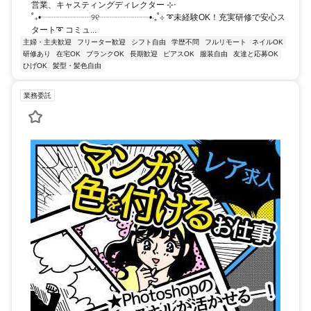
営業、キャスティングディレクター ⊹‧
˚₊•┈┈┈┈┈┈୨୧┈┈┈┈┈┈•‧₊˚⊹ ➰未経験OK！充実研修で安心ス
タート➰ コミュ...
主婦・主夫歓迎
フリーター歓迎
シフト自由
学歴不問
フルリモート
ネイルOK
研修あり
在宅OK
ブランクOK
長期歓迎
ピアスOK
服装自由
友達と応募OK
ひげOK
髪型・髪色自由
業務委託