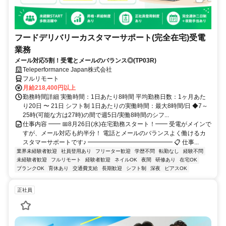
フードデリバリーカスタマーサポート(完全在宅)受電
業務
メール対応5割！受電とメールのバランス◎(TP03R)
Teleperformance Japan株式会社
フルリモート
月給218,400円以上
勤務時間詳細 実働時間：1日あたり8時間 平均勤務日数：1ヶ月あた
り20日 〜 21日 シフト制 1日あたりの実働時間：最大8時間/日 ◆7～
25時(可能な方は27時)の間で週5日/実働8時間のシフ...
仕事内容 ━━ 📅8月26日(水)在宅勤務スタート！━━ 受電がメインで
すが、メール対応も約半分！ 電話とメールのバランスよく働けるカ
スタマーサポートです♪ ━━━━━━━━━━━━━━ 📋 仕事...
業界未経験者歓迎
社員登用あり
フリーター歓迎
学歴不問
転勤なし
経験不問
未経験者歓迎
フルリモート
経験者歓迎
ネイルOK
夜間
研修あり
在宅OK
ブランクOK
育休あり
交通費支給
長期歓迎
シフト制
深夜
ピアスOK
正社員