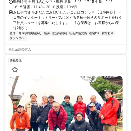
勤務時間 土日祝含むシフト勤務 早番）8:45～17:15 中番）9:45～
18:15 遅番）11:40～20:10 残業）10h/月
お仕事内容 ※あなたにお願いしたいことはコチラ※ 【仕事内容】 ド
コモのインターネットサービスに関する各種手続きのサポートを行う
正社員スタッフを募集いたします。 ・主な業務は、お客様からの受
信対応（...
産休・育休取得実績あり
急募
固定時間制
社会保険完備
在宅OK
賞与あり
ブランクOK
同じ企業の求人
業務委託