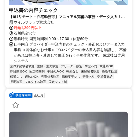
申込書の内容チェック
【週1リモート・在宅勤務可】マニュアル完備の事務・データ入力！女
性活躍中★ 既存顧客へのご案内のみで新規電話なし！
ウイルフラップ株式会社
時給1,200円以上
石川県金沢市
勤務時間 固定時間制 9:00～17:30（休憩60分）
仕事内容 プロバイダー申込内容のチェック・修正およびデータ入力
事務 ＜具体的なお仕事＞ プロバイダーの申込書内容を確認し、 不備
があれば担当者へ連絡して修正を行う事務作業です。 確認後は専用
システム...
業界未経験者歓迎
主婦・主夫歓迎
フリーター歓迎
学歴不問
車通勤OK
即日勤務OK
固定時間制
平日のみOK
転勤なし
未経験者歓迎
経験者歓迎
残業なし
週払いOK
有資格者歓迎
職種変更なし
研修あり
交通費支給
長期歓迎
フルタイム歓迎
固定シフト制
正社員