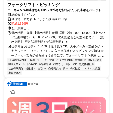
フォークリフト・ピッキング
土日休み＆長期連休あり◎ネジや小さな部品が入った小箱をパレットに
積んで運ぶフォークリフト作業
株式会社メビウス
勤務地・最寄駅 IRいしかわ鉄道線 松任駅
時給1,350円
石川県白山市
勤務時間・期間 【勤務時間】 朝勤 昼勤 夕勤 9:00～18:00（休憩60分
／実働8時間） ★「8:00～17:00」での勤務もご相談可能です！ 【勤
務期間】 長期 試用期間：☆試用期間あり(...
仕事内容 お仕事No.15470 【職場見学OK】大手メーカー製品を扱う
安定ワーク！ リーチリフトでの入出庫作業およびピッキング補助 大
手メーカー製品の部品を扱う部署にて、フォークリフトを使用した...
1日4時間以内OK
長期
フリーター歓迎
バイク通勤OK
車通勤OK
固定時間制
職場見学可
平日のみOK
経験者歓迎
残業なし
週払いOK
有資格者歓迎
社会保険完備
制服貸与
在宅OK
交通費支給
日中
長期歓迎
フルタイム歓迎
土日祝休み
派遣社員