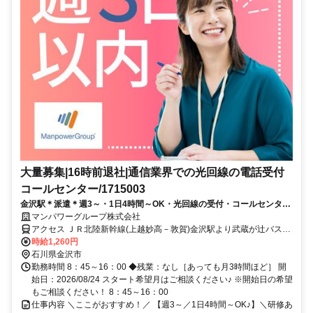
大量募集|16時前退社|通信業界での光回線の電話受付
コールセンター/1715003
金沢駅＊派遣＊週3～・1日4時間～OK・光回線の受付・コールセンター
／16時前退社／週3日以内OK／1日5時間以内／大量募集／開始日：
マンパワーグループ株式会社
2026/08/24
アクセス ＪＲ北陸新幹線(上越妙高－敦賀)金沢駅より武蔵が辻バス停
から徒歩10分 ※＊交通費別途支給（上限3万円）★16時前退社 ★週3
時給1,260円
日以内OK ★1日5時間以内 ★大量募集 ★残業なし
石川県金沢市
勤務時間 8：45～16：00 ◆残業：なし［あっても月3時間ほど］ 開
始日：2026/08/24 スタート希望月はご相談ください♪ ※開始日の希望
もご相談ください！ 8：45～16：00
仕事内容 ＼ここがおすすめ！／ 【週3～／1日4時間～OK♪】＼研修あ