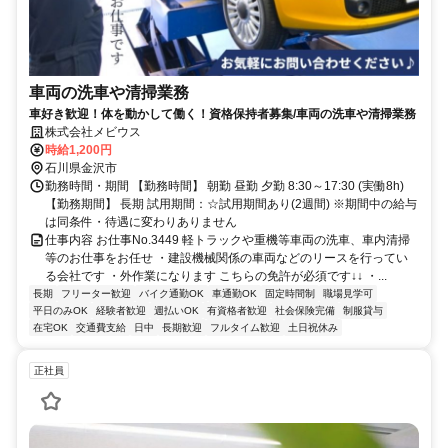
車両の洗車や清掃業務
車好き歓迎！体を動かして働く！資格保持者募集/車両の洗車や清掃業務
株式会社メビウス
時給1,200円
石川県金沢市
勤務時間・期間 【勤務時間】 朝勤 昼勤 夕勤 8:30～17:30 (実働8h)
【勤務期間】 長期 試用期間：☆試用期間あり(2週間) ※期間中の給与
は同条件・待遇に変わりありません
仕事内容 お仕事No.3449 軽トラックや重機等車両の洗車、車内清掃
等のお仕事をお任せ ・建設機械関係の車両などのリースを行ってい
る会社です ・外作業になります こちらの免許が必須です↓↓ ・...
長期
フリーター歓迎
バイク通勤OK
車通勤OK
固定時間制
職場見学可
平日のみOK
経験者歓迎
週払いOK
有資格者歓迎
社会保険完備
制服貸与
在宅OK
交通費支給
日中
長期歓迎
フルタイム歓迎
土日祝休み
正社員