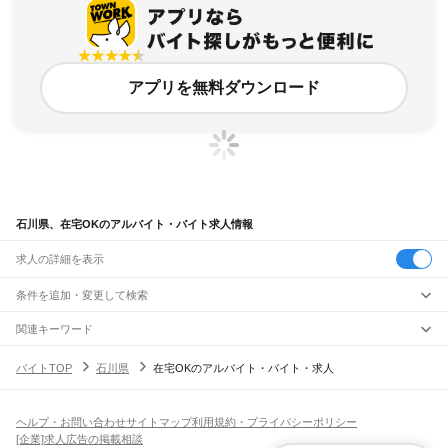
アプリを無料ダウンロード
石川県、在宅OKのアルバイト・バイト求人情報
求人の詳細を表示
条件を追加・変更して検索
市区町村を追加・変更
関連キーワード
石川県 在宅OK 在宅
石川県 在宅OK 自宅 仕事
石川県 在宅OK 在宅勤務
石川県
駅を追加・変更
バイトTOP
石川県
在宅OKのアルバイト・バイト・求人
石川県 在宅
石川県 在宅 ai
石川県
すべて
金沢市
七尾市
小松市
輪島市
珠洲市
加賀市
羽咋市
かほく市
白山市
能美市
職種を追加・変更
JR北陸本線(米原～金沢)
野々市市
能美郡
石川郡
河北郡
羽咋郡
鹿島郡
鳳珠郡
大聖寺駅
加賀温泉駅
動橋駅
粟津駅
小松駅
明峰駅
能美根上駅
小舞子駅
美川駅
飲食・フードサービス
ヘルプ・お問い合わせ
サイトマップ
利用規約・プライバシーポリシー
特徴を追加・変更
加賀笠間駅
松任駅
野々市駅
西金沢駅
金沢駅
飲食・フードサービス
すべて
[企業]求人広告の掲載相談