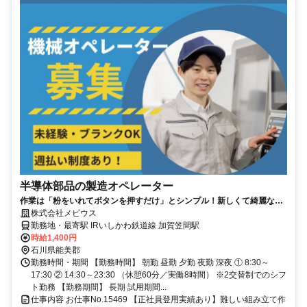
半導体部品の製造オペレーター
作業は「粉をいれてボタンを押すだけ」とシンプル！新しくて綺麗な工
場でモチベーションもUP
株式会社メビウス
勤務地・最寄駅 IRいしかわ鉄道線 加賀笠間駅
時給1,400円
石川県能美郡
勤務時間・期間 【勤務時間】 朝勤 昼勤 夕勤 夜勤 深夜 ① 8:30～
17:30 ② 14:30～23:30 （休憩60分／実働8時間） ※2交替制でのシフ
ト勤務 【勤務期間】 長期 試用期間...
仕事内容 お仕事No.15469 【正社員登用実績あり】難しい組み立て作