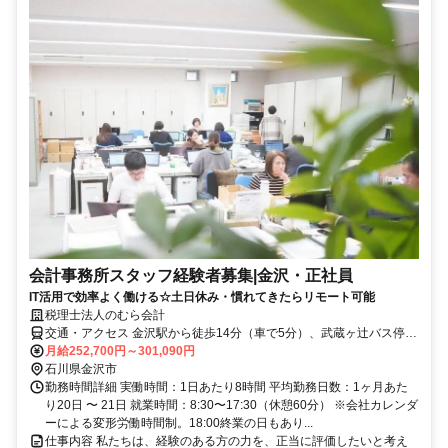
会計事務所スタッフ経験者募集|金沢・正社員
IT活用で効率よく働ける☆土日休み・慣れてきたらリモート可能
税理士法人のむら会計
交通・アクセス 金沢駅から徒歩14分（車で5分）、武蔵ヶ辻バス停か
ら徒歩3分
月給252,700円～301,090円
石川県金沢市
勤務時間詳細 実働時間：1日あたり8時間 平均勤務日数：1ヶ月あた
り20日 〜 21日 就業時間：8:30〜17:30（休憩60分） ※会社カレンダ
ーによる変形労働時間制。18:00終業の日もあり...
仕事内容 私たちは、経験のある方の力を、正当に評価したいと考え