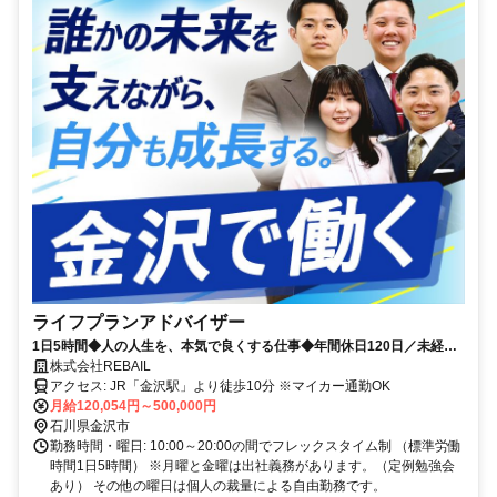
ライフプランアドバイザー
1日5時間◆人の人生を、本気で良くする仕事◆年間休日120日／未経験
から9割以上が収入UP
株式会社REBAIL
アクセス: JR「金沢駅」より徒歩10分 ※マイカー通勤OK
月給120,054円～500,000円
石川県金沢市
勤務時間・曜日: 10:00～20:00の間でフレックスタイム制 （標準労働
時間1日5時間） ※月曜と金曜は出社義務があります。（定例勉強会
あり） その他の曜日は個人の裁量による自由勤務です。