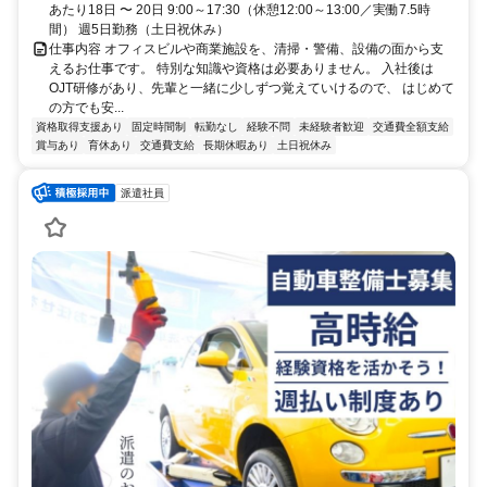
あたり18日 〜 20日 9:00～17:30（休憩12:00～13:00／実働7.5時
間） 週5日勤務（土日祝休み）
仕事内容 オフィスビルや商業施設を、清掃・警備、設備の面から支
えるお仕事です。 特別な知識や資格は必要ありません。 入社後は
OJT研修があり、先輩と一緒に少しずつ覚えていけるので、 はじめて
の方でも安...
資格取得支援あり
固定時間制
転勤なし
経験不問
未経験者歓迎
交通費全額支給
賞与あり
育休あり
交通費支給
長期休暇あり
土日祝休み
派遣社員