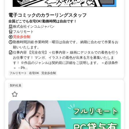
電子コミックのカラーリングスタッフ
全国どこでも在宅OK!勤務時間は自由です！
株式会社インコムジャパン
フルリモート
完全歩合制
勤務時間詳細 作業時間・曜日は自由です。 納期に合わせて作業をお
願いいたします。
仕事内容 【完全在宅】＜仕事内容＞ 線画にデジタルでの着色を行う
お仕事です！ マンガ、イラストの着色が出来る方を募集いたしま
す！ ※作品のジャンルは契約前に詳細をご説明します。 ＜必須条件
＞ ・Ph...
フルリモート
在宅OK
完全歩合制
契約社員