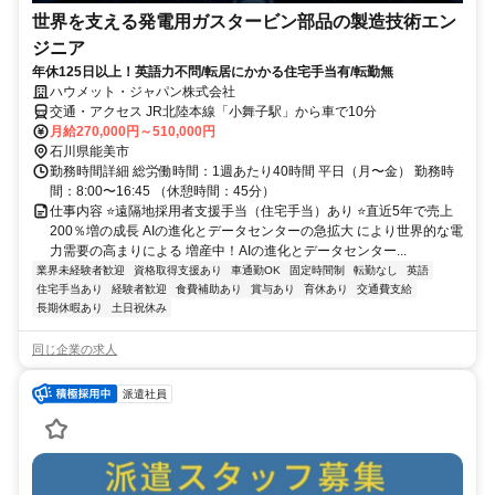
世界を支える発電用ガスタービン部品の製造技術エン
ジニア
年休125日以上！英語力不問/転居にかかる住宅手当有/転勤無
ハウメット・ジャパン株式会社
交通・アクセス JR北陸本線「小舞子駅」から車で10分
月給270,000円～510,000円
石川県能美市
勤務時間詳細 総労働時間：1週あたり40時間 平日（月〜金） 勤務時
間：8:00〜16:45 （休憩時間：45分）
仕事内容 ⭐遠隔地採用者支援手当（住宅手当）あり ⭐直近5年で売上
200％増の成長 AIの進化とデータセンターの急拡大 により世界的な電
力需要の高まりによる 増産中！AIの進化とデータセンター...
業界未経験者歓迎
資格取得支援あり
車通勤OK
固定時間制
転勤なし
英語
住宅手当あり
経験者歓迎
食費補助あり
賞与あり
育休あり
交通費支給
長期休暇あり
土日祝休み
同じ企業の求人
派遣社員