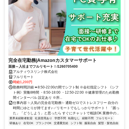
完全在宅勤務|Amazonカスタマーサポート
面接～入社までフルリモート！/1260705400
アルティウスリンク株式会社
フルリモート
時給1,200円
勤務時間詳細 ⏩8:50-22:00の間でシフト制 ※会社指定シフト 《シフ
ト例》実働8時間 ・8:50-18:00 ・12:50-22:00 ※健康管理のため勤務
間インターバル 設定あり ※所...
仕事内容 ✨人気の完全在宅勤務✨ 通勤ゼロでストレスフリー 自分の
時間にゆとりが持てます♪ ✅リモートでもしっかりサポート！ 「困っ
た」「どうしよう」と思ったら すぐにチャットで相談OK 業務中の...
業界未経験者歓迎
社員登用あり
学歴不問
転勤なし
経験不問
フルリモート
研修あり
在宅OK
ブランクOK
交通費支給
シフト制
服装自由
髪型・髪色自由