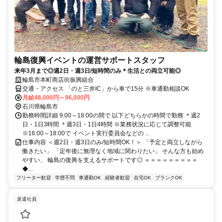
輪島復興イベントの運営サポートスタッフ
来年3月まで◎週2日・週3日/短時間のみ＊生活との両立可能◎
輪島市本町商店街振興組合
交通・アクセス 「のと三井IC」から車で15分 ※車通勤相談OK
月給48,000円～96,000円
石川県輪島市
勤務時間詳細 9:00～18:00の間で 以下どちらかの時間で勤務 ＊週2
日・1日3時間 ＊週3日・1日4時間 ※業務状況に応じて調整可能
※16:00～18:00で イベント実行委員会などの ...
仕事内容 ＜週2日・週3日のみ/短時間OK！＞ 「予定と両立しながら
働きたい」 「定年後に無理なく地域に関わりたい」 そんな方も始め
やすい、 輪島の復興を支えるサポートです◎ ＝＝＝＝＝＝＝＝＝
◆...
フリーター歓迎
学歴不問
車通勤OK
経験者歓迎
在宅OK
ブランクOK
派遣社員