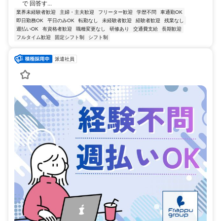
で 回答す...
業界未経験者歓迎
主婦・主夫歓迎
フリーター歓迎
学歴不問
車通勤OK
即日勤務OK
平日のみOK
転勤なし
未経験者歓迎
経験者歓迎
残業なし
週払いOK
有資格者歓迎
職種変更なし
研修あり
交通費支給
長期歓迎
フルタイム歓迎
固定シフト制
シフト制
派遣社員