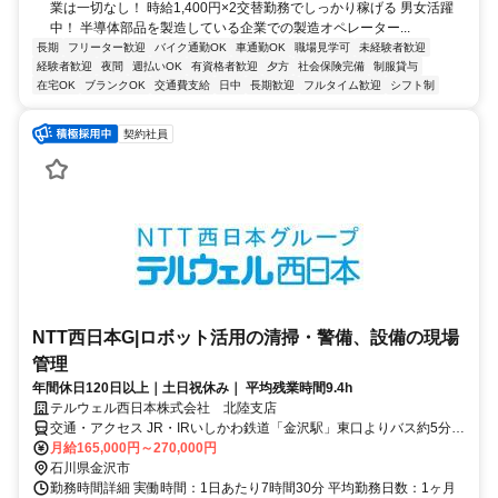
業は一切なし！ 時給1,400円×2交替勤務でしっかり稼げる 男女活躍
中！ 半導体部品を製造している企業での製造オペレーター...
長期
フリーター歓迎
バイク通勤OK
車通勤OK
職場見学可
未経験者歓迎
経験者歓迎
夜間
週払いOK
有資格者歓迎
夕方
社会保険完備
制服貸与
在宅OK
ブランクOK
交通費支給
日中
長期歓迎
フルタイム歓迎
シフト制
契約社員
NTT西日本G|ロボット活用の清掃・警備、設備の現場
管理
年間休日120日以上｜土日祝休み｜ 平均残業時間9.4h
テルウェル西日本株式会社 北陸支店
交通・アクセス JR・IRいしかわ鉄道「金沢駅」東口よりバス約5分、
「武蔵ヶ辻」下車徒歩約5分 ・JR「金沢駅」より徒歩約17分
月給165,000円～270,000円
石川県金沢市
勤務時間詳細 実働時間：1日あたり7時間30分 平均勤務日数：1ヶ月