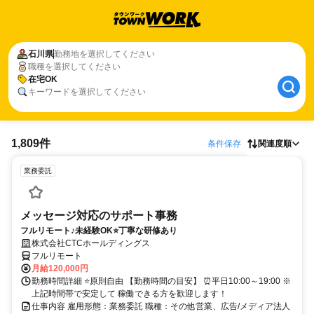
石川県
勤務地を選択してください
職種を選択してください
在宅OK
キーワードを選択してください
1,809件
条件保存
関連度順
業務委託
メッセージ対応のサポート事務
フルリモート♪未経験OK⭐丁寧な研修あり
株式会社CTCホールディングス
フルリモート
月給120,000円
勤務時間詳細 ⭐原則自由 【勤務時間の目安】 ⏰平日10:00～19:00 ※
上記時間帯で安定して 稼働できる方を歓迎します！
仕事内容 雇用形態：業務委託 職種：その他営業、広告/メディア法人