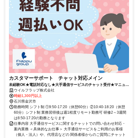
カスタマーサポート チャット対応メイン
未経験OK★電話対応なし★大手通信サービスのチャット受付★マニュア
ル完備★慣れたら週1回のリモート勤務も可能♪落ち着いて対応できるイ
ウイルフラップ株式会社
ンバウンド事務。
時給1,300円以上
石川県金沢市
勤務時間 シフト制 ①9:50‐17:20（休憩60分）②10:40‐18:20（休憩
60分）シフト制 業務習得後は週1程度リモート勤務可 研修2～3週間
は8:50-17:20の勤務となります
仕事内容 大手通信サービスに関するチャットでの問い合わせ対応・
案内業務 ＜具体的なお仕事＞ 大手通信サービスをご利用のお客様
（個人・法人）や、代理店などの 関係者様からのご質問にチャット