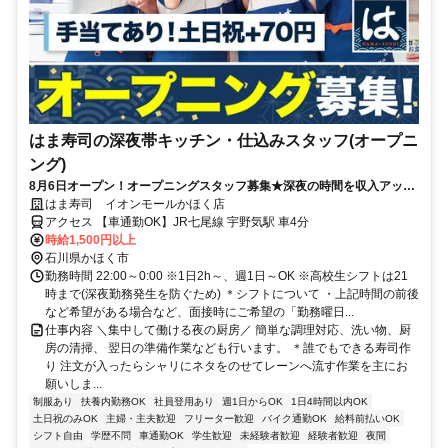
はま寿司の深夜帯キッチン・仕込みスタッフ(オープニ
ング)
8月6日オープン！オープニングスタッフ募集★深夜の時間を収入アップ
に！フリーター多数活躍中♪高収入を目指せる環境です！
はま寿司 イオンモールかほく店
アクセス 【車通勤OK】JR七尾線 宇野気駅 車4分
時給1,500円以上
石川県かほく市
勤務時間 22:00～0:00 ※1日2h～、週1日～OK ※高校生シフトは21
時まで(深夜勤務発生を防ぐため) ＊シフトについて ・上記時間の前後
など希望がある場合など、面接時にご希望の「勤務曜日...
仕事内容 ＼集中して働ける夜の厨房／ 簡単な調理対応、洗い物、厨
房の清掃、 翌日の準備作業なども行います。 ＊誰でもできる寿司作
り 注文が入ったらシャリにネタをのせてレーンへ流す作業を主にお
願いしま...
制服あり
扶養内勤務OK
社員登用あり
週1日からOK
1日4時間以内OK
土日祝のみOK
主婦・主夫歓迎
フリーター歓迎
バイク通勤OK
給料前払いOK
シフト自由
学歴不問
車通勤OK
学生歓迎
未経験者歓迎
経験者歓迎
夜間