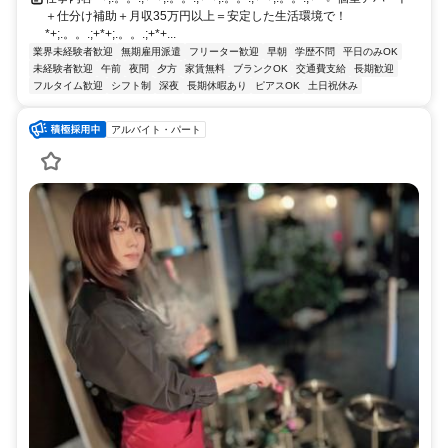
＋仕分け補助＋月収35万円以上＝安定した生活環境で！
*+;.。。.;+*+;.。。.;+*+...
業界未経験者歓迎
無期雇用派遣
フリーター歓迎
早朝
学歴不問
平日のみOK
未経験者歓迎
午前
夜間
夕方
家賃無料
ブランクOK
交通費支給
長期歓迎
フルタイム歓迎
シフト制
深夜
長期休暇あり
ピアスOK
土日祝休み
アルバイト・パート