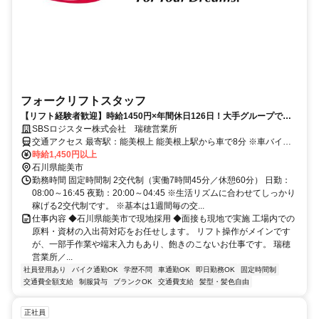
フォークリフトスタッフ
【リフト経験者歓迎】時給1450円×年間休日126日！大手グループで正
社員登用あり！夜勤手当でガッツリ稼げる！原料出荷の司令塔！
SBSロジスター株式会社 瑞穂営業所
交通アクセス 最寄駅：能美根上 能美根上駅から車で8分 ※車バイク
通勤OK
時給1,450円以上
石川県能美市
勤務時間 固定時間制 2交代制（実働7時間45分／休憩60分） 日勤：
08:00～16:45 夜勤：20:00～04:45 ※生活リズムに合わせてしっかり
稼げる2交代制です。 ※基本は1週間毎の交...
仕事内容 ◆石川県能美市で現地採用 ◆面接も現地で実施 工場内での
原料・資材の入出荷対応をお任せします。 リフト操作がメインです
が、一部手作業や端末入力もあり、飽きのこないお仕事です。 瑞穂
営業所／...
社員登用あり
バイク通勤OK
学歴不問
車通勤OK
即日勤務OK
固定時間制
交通費全額支給
制服貸与
ブランクOK
交通費支給
髪型・髪色自由
正社員