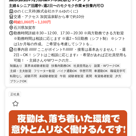
主婦＆シニア活躍中♪週2日〜のモクモク作業★扶養内可◎
ゆのくに天祥(株式会社ホテルゆのくに)
交通・アクセス 加賀温泉駅から車で約10分
時給1,060円～1,100円
石川県加賀市
勤務時間詳細 8:30～12:00、17:30～20:30 ※両方勤務できる方歓迎
※勤務時間は相談に応じます ※週2～5日勤務（シフト制） ※シフト
は1か月毎の作成。 ご希望を考慮してシフトを...
仕事内容 //////// ここがポイント!! //////// ・接客は基本ありません！ ・週
2日～OK！ シフトはご相談に応じます♪ ・希望があれば正社員登用も
可能！ ・主婦さんやWワークの方...
制服あり
業界未経験者歓迎
扶養内勤務OK
社員登用あり
副業・WワークOK
主婦・主夫歓迎
フリーター歓迎
バイク通勤OK
学歴不問
車通勤OK
職場見学可
転勤なし
経験不問
未経験者歓迎
午前
経験者歓迎
夜間
有資格者歓迎
夕方
ブランクOK
正社員