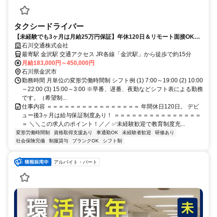
タクシードライバー
【未経験でも3ヶ月は月給25万円保証】年休120日＆リモート面接OK！
手厚い研修で安心のタクシードライバー
石川交通株式会社
最寄駅 金沢駅 交通アクセス JR各線「金沢駅」から徒歩で約15分
月給183,000円～450,000円
石川県金沢市
勤務時間 月単位の変形労働時間制 シフト例 (1) 7:00～19:00 (2) 10:00
～22:00 (3) 15:00～3:00 ※早番、遅番、夜勤などシフト表による勤務
です。（希望制...
仕事内容 ＝＝＝＝＝＝＝＝＝＝＝＝＝＝＝＝ 年間休日120日。 デビ
ュー後3ヶ月は給与保証制度あり！ ＝＝＝＝＝＝＝＝＝＝＝＝＝＝＝
＝ ＼＼この求人のポイント！／／ ✅未経験歓迎で教育制度充...
変形労働時間制
資格取得支援あり
車通勤OK
未経験者歓迎
研修あり
社会保険完備
制服貸与
ブランクOK
シフト制
アルバイト・パート