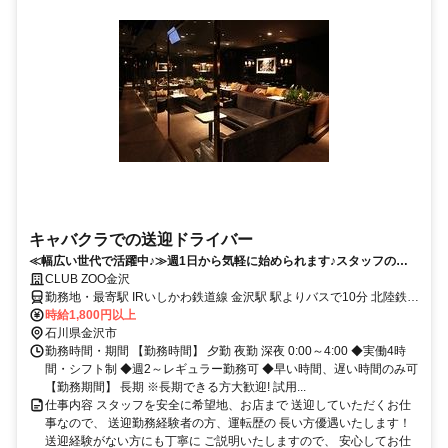
キャバクラでの送迎ドライバー
≪幅広い世代で活躍中♪≫週1日から気軽に始められます♪スタッフの送
迎ドライバー
CLUB ZOO金沢
勤務地・最寄駅 IRいしかわ鉄道線 金沢駅 駅よりバスで10分 北陸鉄道
石川線 野町駅 徒歩13分
時給1,800円以上
石川県金沢市
勤務時間・期間 【勤務時間】 夕勤 夜勤 深夜 0:00～4:00 ◆実働4時
間・シフト制 ◆週2～レギュラー勤務可 ◆早い時間、遅い時間のみ可
【勤務期間】 長期 ※長期できる方大歓迎! 試用...
仕事内容 スタッフを安全に希望地、お店まで 送迎していただくお仕
事なので、 送迎勤務経験者の方、運転歴の 長い方優遇いたします！
送迎経験がない方にも丁寧に ご説明いたしますので、 安心してお仕