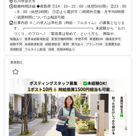
石川県金沢市
勤務時間詳細 ◆夜勤帯 ①14：10～23：00（休憩50分間） ②23：00
～8：00（休憩1時間） ①②より選択可 ◇時間外労働：月平均8時間
◇就業時間については相談可能
仕事内容 ※この求人は準社員（時給・フルタイム） の募集となりま
す。 ┏━━━━━━━━━━━━━━━━━━┓ 未経験から「もの
づくり」のプロへ！ 「製造業は初めて」という方も、 興味や...
制服あり
業界未経験者歓迎
変形労働時間制
学歴不問
車通勤OK
職場見学可
経験不問
未経験者歓迎
経験者歓迎
夜間
賞与あり
ブランクOK
交通費支給
長期歓迎
フルタイム歓迎
深夜
長期休暇あり
業務委託