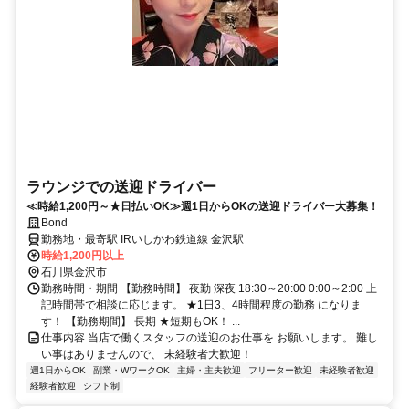
ラウンジでの送迎ドライバー
≪時給1,200円～★日払いOK≫週1日からOKの送迎ドライバー大募集！
Bond
勤務地・最寄駅 IRいしかわ鉄道線 金沢駅
時給1,200円以上
石川県金沢市
勤務時間・期間 【勤務時間】 夜勤 深夜 18:30～20:00 0:00～2:00 上
記時間帯で相談に応じます。 ★1日3、4時間程度の勤務 になりま
す！ 【勤務期間】 長期 ★短期もOK！ ...
仕事内容 当店で働くスタッフの送迎のお仕事を お願いします。 難し
い事はありませんので、 未経験者大歓迎！
週1日からOK
副業・WワークOK
主婦・主夫歓迎
フリーター歓迎
未経験者歓迎
経験者歓迎
シフト制