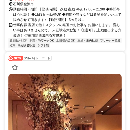
石川県金沢市
勤務時間・期間 【勤務時間】 夕勤 夜勤 深夜 17:00～21:00 ◆時間帯
は応相談！ ◆1日3ｈ～勤務OK ◆時間や頻度などは希望を聞いた上で
決めさせて頂きます♪ 【勤務期間】 3ヵ月以...
仕事内容 当店で働くスタッフの送迎のお仕事を お願いします。 難し
い事はありませんので、 未経験者大歓迎！ ◎週3日以上勤務出来る方
優遇！ ◎長期勤務出来る方優遇！
週1日からOK
副業・WワークOK
土日祝のみOK
主婦・主夫歓迎
フリーター歓迎
短期
未経験者歓迎
シフト制
アルバイト・パート