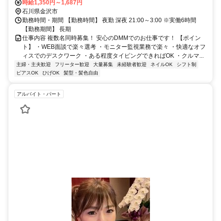
時給1,350円～1,687円
石川県金沢市
勤務時間・期間 【勤務時間】 夜勤 深夜 21:00～3:00 ※実働6時間
【勤務期間】 長期
仕事内容 複数名同時募集！ 安心のDMMでのお仕事です！ 【ポイン
ト】 ・WEB面談で楽々選考 ・モニター監視業務で楽々 ・快適なオフ
ィスでのデスクワーク ・ある程度タイピングできればOK ・クルマ...
主婦・主夫歓迎
フリーター歓迎
大量募集
未経験者歓迎
ネイルOK
シフト制
ピアスOK
ひげOK
髪型・髪色自由
アルバイト・パート