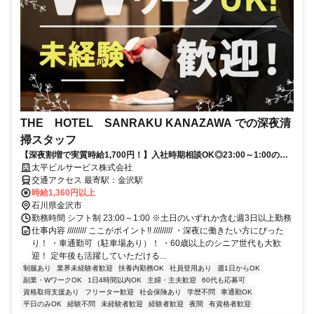
THE HOTEL SANRAKU KANAZAWA での深夜清
掃スタッフ
【深夜割増で実質時給1,700円！】入社時期相談OK◎23:00～1:00の勤
務時間！ ※土日のいずれか含む週3日以上勤務
太平ビルサービス株式会社
交通アクセス 最寄駅：金沢駅
時給1,360円以上
石川県金沢市
勤務時間 シフト制 23:00～1:00 ※土日のいずれか含む週3日以上勤務
仕事内容 ///////// ここがポイント!! ///////// ・深夜に働きたい方にぴった
り！ ・車通勤可（駐車場あり）！ ・60歳以上のシニア世代も大歓
迎！ 定年後も活躍していただける...
制服あり
業界未経験者歓迎
扶養内勤務OK
社員登用あり
週1日からOK
副業・WワークOK
1日4時間以内OK
主婦・主夫歓迎
60代も応募可
資格取得支援あり
フリーター歓迎
社会保険あり
学歴不問
車通勤OK
平日のみOK
経験不問
未経験者歓迎
経験者歓迎
夜間
有資格者歓迎