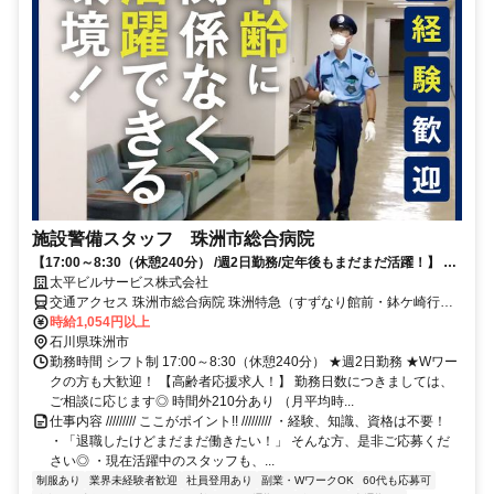
施設警備スタッフ 珠洲市総合病院
【17:00～8:30（休憩240分） /週2日勤務/定年後もまだまだ活躍！】 入
社時期相談OK◎経験も資格も学歴も不問！勤務時間も相談可◎
太平ビルサービス株式会社
交通アクセス 珠洲市総合病院 珠洲特急（すずなり館前・鉢ケ崎行
き）乗車、すずなり館前で下車 徒歩5分
時給1,054円以上
石川県珠洲市
勤務時間 シフト制 17:00～8:30（休憩240分） ★週2日勤務 ★Wワー
クの方も大歓迎！ 【高齢者応援求人！】 勤務日数につきましては、
ご相談に応じます◎ 時間外210分あり （月平均時...
仕事内容 ///////// ここがポイント!! ///////// ・経験、知識、資格は不要！
・「退職したけどまだまだ働きたい！」 そんな方、是非ご応募くだ
さい◎ ・現在活躍中のスタッフも、...
制服あり
業界未経験者歓迎
社員登用あり
副業・WワークOK
60代も応募可