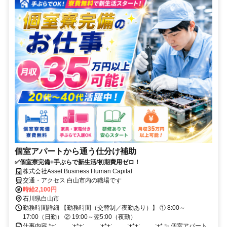
個室アパートから通う仕分け補助
✅個室寮完備+手ぶらで新生活/初期費用ゼロ！
株式会社Asset Business Human Capital
交通・アクセス 白山市内の職場です
時給2,100円
石川県白山市
勤務時間詳細 【勤務時間（交替制／夜勤あり）】 ① 8:00～
17:00（日勤） ② 19:00～翌5:00（夜勤）
仕事内容 *+;.。。.;+*+;.。。.;+*+;.。。.;+*+;.。。.;+* ✨ 個室アパート