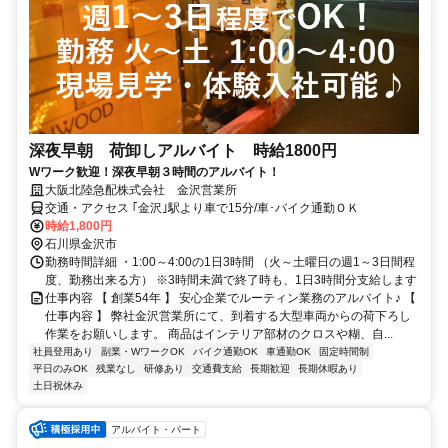
深夜早朝 荷卸しアルバイト 時給1800円
Wワーク歓迎！深夜早朝３時間のアルバイト！
大阪北陸急配株式会社 金沢営業所
交通・アクセス ｢金沢｣駅より車で15分/車･バイク通勤ＯＫ
時給1,800円
石川県金沢市
勤務時間詳細 ・1:00～4:00の1日3時間 （火～土曜日の週1～3日間程
度、勤務出来る方） ※3時間未満で終了時も、1日3時間分支給します
仕事内容 【 創業54年 】 安心企業でルーティン業務のアルバイト♪ 【
仕事内容 】 弊社金沢営業所にて、到着する大型車両からの荷下ろし
作業をお願いします。 商品はインテリア部材のクロスや糊、自...
社員登用あり
副業・WワークOK
バイク通勤OK
車通勤OK
固定時間制
平日のみOK
残業なし
研修あり
交通費支給
長期歓迎
長期休暇あり
土日祝休み
アルバイト・パート