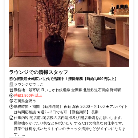
ラウンジでの清掃スタッフ
初心者歓迎★幅広い世代で活躍中！清掃業務【時給1,800円以上】
ラウンジなでしこ
勤務地・最寄駅 IRいしかわ鉄道線 金沢駅 北陸鉄道石川線 野町駅
時給1,800円以上
石川県金沢市
勤務時間・期間 【勤務時間】 夜勤 深夜 20:00～翌1:00 ★アルバイト
は時間応相談 ★週2～3日でも可 【勤務期間】 長期
仕事内容 開店前､閉店後の店内清掃及び 開店準備をお願いします。
掃除機をかけたり机などを拭いたり するだけの簡単なお仕事です。
営業中は机を拭いたりトイレの チェック清掃などがメインになりま
す。 ...