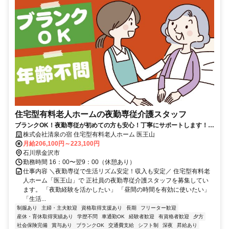
住宅型有料老人ホームの夜勤専従介護スタッフ
ブランクOK！夜勤専従が初めての方も安心！丁寧にサポートします！
福利厚生充実で長く安定して働けます
株式会社清泉の宿 住宅型有料老人ホーム 医王山
月給206,100円～223,100円
石川県金沢市
勤務時間 16：00〜翌9：00（休憩あり）
仕事内容 ＼夜勤専従で生活リズム安定！収入も安定／ 住宅型有料老
人ホーム「医王山」で 正社員の夜勤専従介護スタッフを募集してい
ます。 「夜勤経験を活かしたい」 「昼間の時間を有効に使いたい」
「生活...
制服あり
主婦・主夫歓迎
資格取得支援あり
長期
フリーター歓迎
産休・育休取得実績あり
学歴不問
車通勤OK
経験者歓迎
有資格者歓迎
夕方
社会保険完備
賞与あり
ブランクOK
交通費支給
シフト制
深夜
昇給あり