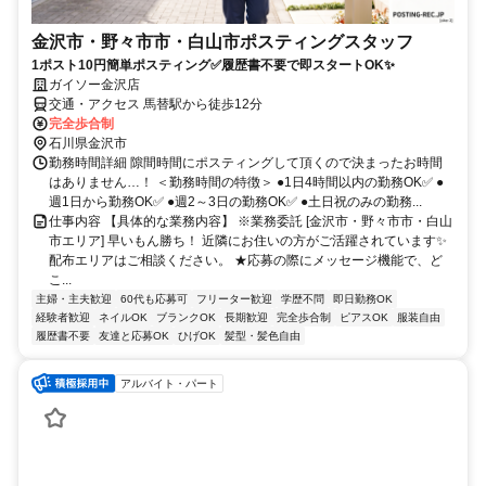
金沢市・野々市市・白山市ポスティングスタッフ
1ポスト10円簡単ポスティング✅履歴書不要で即スタートOK✨
ガイソー金沢店
交通・アクセス 馬替駅から徒歩12分
完全歩合制
石川県金沢市
勤務時間詳細 隙間時間にポスティングして頂くので決まったお時間
はありません…！ ＜勤務時間の特徴＞ ●1日4時間以内の勤務OK✅ ●
週1日から勤務OK✅ ●週2～3日の勤務OK✅ ●土日祝のみの勤務...
仕事内容 【具体的な業務内容】 ※業務委託 [金沢市・野々市市・白山
市エリア] 早いもん勝ち！ 近隣にお住いの方がご活躍されています✨
配布エリアはご相談ください。 ★応募の際にメッセージ機能で、ど
こ...
主婦・主夫歓迎
60代も応募可
フリーター歓迎
学歴不問
即日勤務OK
経験者歓迎
ネイルOK
ブランクOK
長期歓迎
完全歩合制
ピアスOK
服装自由
履歴書不要
友達と応募OK
ひげOK
髪型・髪色自由
アルバイト・パート