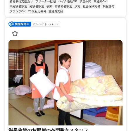
資格取得支援あり
フリーター歓迎
バイク通勤OK
学歴不問
車通勤OK
未経験者歓迎
経験者歓迎
夜間
有資格者歓迎
夕方
社会保険完備
制服貸与
ブランクOK
70代も応募可
交通費支給
アルバイト・パート
温泉旅館のお部屋の布団敷きスタッフ