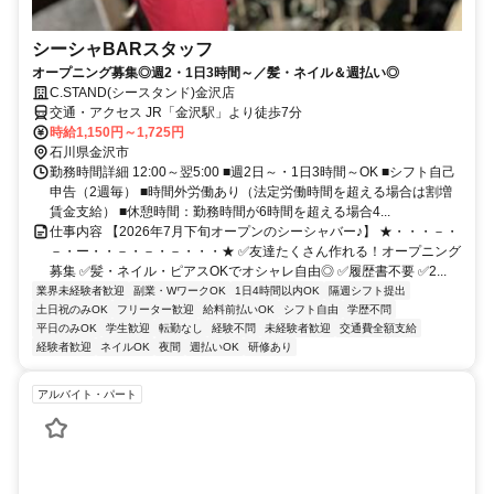
シーシャBARスタッフ
オープニング募集◎週2・1日3時間～／髪・ネイル＆週払い◎
C.STAND(シースタンド)金沢店
交通・アクセス JR「金沢駅」より徒歩7分
時給1,150円～1,725円
石川県金沢市
勤務時間詳細 12:00～翌5:00 ■週2日～・1日3時間～OK ■シフト自己
申告（2週毎） ■時間外労働あり（法定労働時間を超える場合は割増
賃金支給） ■休憩時間：勤務時間が6時間を超える場合4...
仕事内容 【2026年7月下旬オープンのシーシャバー♪】 ★・・・－・
－・ー・・－・－・－・・・★ ✅友達たくさん作れる！オープニング
募集 ✅髪・ネイル・ピアスOKでオシャレ自由◎ ✅履歴書不要 ✅2...
業界未経験者歓迎
副業・WワークOK
1日4時間以内OK
隔週シフト提出
土日祝のみOK
フリーター歓迎
給料前払いOK
シフト自由
学歴不問
平日のみOK
学生歓迎
転勤なし
経験不問
未経験者歓迎
交通費全額支給
経験者歓迎
ネイルOK
夜間
週払いOK
研修あり
アルバイト・パート