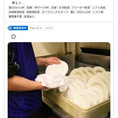
事をス...
週1日からOK
副業・WワークOK
主婦・主夫歓迎
フリーター歓迎
シフト自由
未経験者歓迎
経験者歓迎
オープニングスタッフ
週2・3日からOK
シフト制
履歴書不要
送迎あり
アルバイト・パート