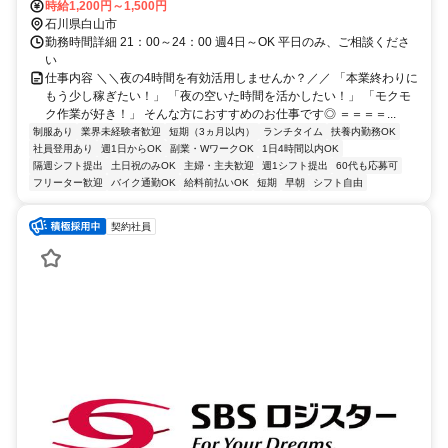
時給1,200円～1,500円
石川県白山市
勤務時間詳細 21：00～24：00 週4日～OK 平日のみ、ご相談くださ
い
仕事内容 ＼＼夜の4時間を有効活用しませんか？／／ 「本業終わりに
もう少し稼ぎたい！」 「夜の空いた時間を活かしたい！」 「モクモ
ク作業が好き！」 そんな方におすすめのお仕事です◎ ＝＝＝＝...
制服あり
業界未経験者歓迎
短期（3ヵ月以内）
ランチタイム
扶養内勤務OK
社員登用あり
週1日からOK
副業・WワークOK
1日4時間以内OK
隔週シフト提出
土日祝のみOK
主婦・主夫歓迎
週1シフト提出
60代も応募可
フリーター歓迎
バイク通勤OK
給料前払いOK
短期
早朝
シフト自由
契約社員