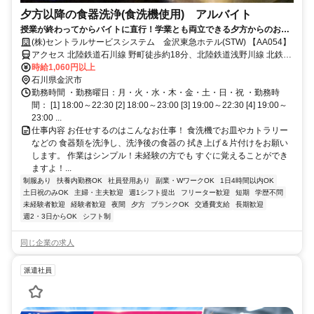
夕方以降の食器洗浄(食洗機使用) アルバイト
授業が終わってからバイトに直行！学業とも両立できる夕方からのお仕
事！
(株)セントラルサービスシステム 金沢東急ホテル(STW) 【AA054】
アクセス 北陸鉄道石川線 野町徒歩約18分、北陸鉄道浅野川線 北鉄金
沢A-8口徒歩約24分、連絡バス 金沢徒歩約24分 JR金沢駅東口バスプ
時給1,060円以上
ール8･9番乗り場から北陸鉄道バスで「香林坊」下車して徒歩2分
石川県金沢市
勤務時間 ・勤務曜日：月・火・水・木・金・土・日・祝 ・勤務時
間： [1] 18:00～22:30 [2] 18:00～23:00 [3] 19:00～22:30 [4] 19:00～
23:00 ...
仕事内容 お任せするのはこんなお仕事！ 食洗機でお皿やカトラリー
などの 食器類を洗浄し、洗浄後の食器の 拭き上げ＆片付けをお願い
します。 作業はシンプル！未経験の方でも すぐに覚えることができ
ますよ！...
制服あり
扶養内勤務OK
社員登用あり
副業・WワークOK
1日4時間以内OK
土日祝のみOK
主婦・主夫歓迎
週1シフト提出
フリーター歓迎
短期
学歴不問
未経験者歓迎
経験者歓迎
夜間
夕方
ブランクOK
交通費支給
長期歓迎
週2・3日からOK
シフト制
同じ企業の求人
派遣社員