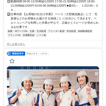
勤務時間 09:00-13:00/時給1200円 17:00-21:00/時給1200円 18:00-
21:00/時給1200円 03:00-06:30/時給1200円 ■週4日～、１日3.0h～Ｏ
Ｋ...
仕事内容 【お荷物の仕分け作業】 ベース（大型物流拠点）にて、宅
急便などのお荷物をお届けする地域ごと に仕分けして頂きます。ベ
ルトコンベアを利用した作業が中心で、正確さとスピードが求められ
るお仕事です...
副業・WワークOK
主婦・主夫歓迎
フリーター歓迎
学生歓迎
未経験者歓迎
ブランクOK
交通費支給
シフト制
同じ企業の求人
アルバイト・パート