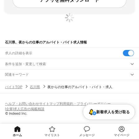
石川県、夜からの仕事のアルバイト・バイト求人情報
求人の詳細を表示
条件を追加・変更して検索
市区町村を追加・変更
関連キーワード
石川県 夜勤 仕事
石川県 夜勤 深夜
石川県 夜勤
石川県 夜職
石川県
駅を追加・変更
バイトTOP
石川県
夜からの仕事のアルバイト・バイト・求人
石川県 夜からの仕事 運転代行
石川県
すべて
金沢市
七尾市
小松市
輪島市
珠洲市
加賀市
羽咋市
かほく市
白山市
能美市
職種を追加・変更
JR北陸本線(米原～金沢)
野々市市
能美郡
石川郡
河北郡
羽咋郡
鹿島郡
鳳珠郡
大聖寺駅
加賀温泉駅
動橋駅
粟津駅
小松駅
明峰駅
能美根上駅
小舞子駅
美川駅
飲食・フードサービス
ヘルプ・お問い合わせ
サイトマップ
利用規約・プライバシーポリシー
特徴を追加・変更
加賀笠間駅
松任駅
野々市駅
西金沢駅
金沢駅
飲食・フードサービス
すべて
[企業]求人広告の掲載相談
新着求人を受け取る
ホールスタッフ
キッチンスタッフ
皿洗い・洗い場
精肉・鮮魚加工
給食調理
人気
JR七尾線
雇用形態を追加・変更
パン屋（ベーカリー）
フードカウンター販売員
バー（BAR）・バーテンダー
日払いOK
高校生歓迎
学生歓迎
深夜の仕事
髪型・髪色自由
ひげOK
ネイルOK
津幡駅
中津幡駅
本津幡駅
能瀬駅
宇野気駅
横山駅
高松駅
免田駅
宝達駅
敷浪駅
飲食店補助（開店・閉店準備）
飲食店（店長・マネージャー）
ピアスOK
アルバイト・パート
履歴書不要
オープニングスタッフ
留学生・外国人活躍中
南羽咋駅
羽咋駅
千路駅
金丸駅
能登部駅
良川駅
能登二宮駅
徳田駅
七尾駅
和倉温泉駅
都道府県を変更
営業・販売
勤務期間
正社員
北陸鉄道石川線
営業・販売
すべて
短期
契約社員
単発・1日OK
長期
期間限定（春夏冬休み等）
ホーム
マイリスト
メッセージ
マイページ
野町駅
西泉駅
新西金沢駅
押野駅
野々市駅
野々市工大前駅
馬替駅
額住宅前駅
乙丸駅