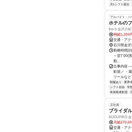
月1シフト提出
アルバイト・パ
ホテルの
the b 金沢片町
時給1,300
交通・アク
石川県金沢
勤務時間詳細
～翌7:00(
勤...
仕事内容 
歓迎／ ・
ツールなども
制服あり
業界
シフト自由
学
有資格者歓迎
正社員
ブライダ
BIJOUPIKO 
月給270,0
交通・アク