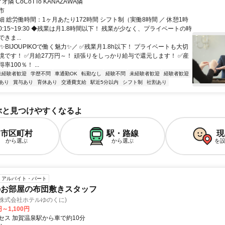
隣 CoCoTTo KANAZAWA隣
市
 総労働時間：1ヶ月あたり172時間 シフト制（実働8時間 ／ 休憩1時
10:15~19:30 ◆残業は月1.8時間以下！ 残業が少なく、プライベートの時
きま...
✨BIJOUPIKOで働く魅力✨／ ✅残業月1.8h以下！ プライベートも大切
境です！ ✅月給27万円～！ 頑張りをしっかり給与で還元します！ ✅産
100％！ ...
未経験者歓迎
学歴不問
車通勤OK
転勤なし
経験不問
未経験者歓迎
経験者歓迎
あり
賞与あり
育休あり
交通費支給
駅近5分以内
シフト制
社割あり
ぶと見つけやすくなるよ
市区町村
駅・路線
現
から選ぶ
から選ぶ
を
アルバイト・パート
のお部屋の布団敷きスタッフ
株式会社ホテルゆのくに)
円～1,100円
セス 加賀温泉駅から車で約10分