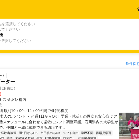
地を選択してください
してください
出
を選択してください
条件保
ート
ゲーター
口(東口)
円
セス 金沢駅構内
市
 原則10：00～14：00の間で4時間程度
＜求人のポイント＞ ✅ 週1日からOK！学業・就活との両立も安心◎ テス
活スケジュールに合わせて柔軟にシフト調整可能。石川県内の大学生が
で、仲間と一緒に成長できる環境です...
未経験者歓迎
週1日からOK
土日祝のみOK
シフト自由
学歴不問
職場見学可
不問
英語
未経験者歓迎
午前
経験者歓迎
残業なし
有資格者歓迎