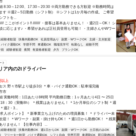
市
 8:30～12:00、17:30～20:30 ※両方勤務できる方歓迎 ※勤務時間は
ます ※週2～5日勤務（シフト制） ※シフトは1か月毎の作成。 ご希望
フトを...
////// ここがポイント!! //////// ・接客は基本ありません！ ・週2日～OK！ シ
談に応じます♪ ・希望があれば正社員登用も可能！ ・主婦さんやWワー
未経験者歓迎
扶養内勤務OK
社員登用あり
副業・WワークOK
主婦・主夫歓迎
バイク通勤OK
学歴不問
車通勤OK
職場見学可
転勤なし
経験不問
午前
経験者歓迎
夜間
有資格者歓迎
夕方
ブランクOK
ート
リア内の2tドライバー
0円以上
セス 野々市駅より徒歩3分 ＊車・バイク通勤OK：駐車場完備
市市
 実働時間：1日あたり8時間 平均勤務日数：1ヶ月あたり4日 〜 25日
～18：30（実働8h） ＊残業はありません！ ＊1か月単位のシフト制 ＊週
＊週2・3...
【求人ポイント】 ＊新事業立ち上げのための増員募集！ ＊ドライバー未
歓迎！ ＊Wワーク・副業・掛け持ちOK！ ＊週1日から勤務OK！ ＊残業
りません！ 【仕事内容】 ...
未経験者歓迎
扶養内勤務OK
週1日からOK
副業・WワークOK
土日祝のみOK
り
フリーター歓迎
バイク通勤OK
シフト自由
学歴不問
車通勤OK
即日勤務OK