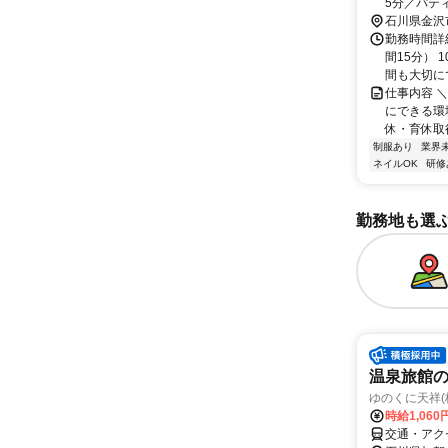
5分／パティオ
石川県金沢
勤務時間詳細
間15分） 
間も大切にで
仕事内容 ＼
にできる環
休・育休取得率
制服あり
業界
ネイルOK
研修
勤務地も選
温泉旅館
ゆのくに天祥(
時給1,060
交通・アク