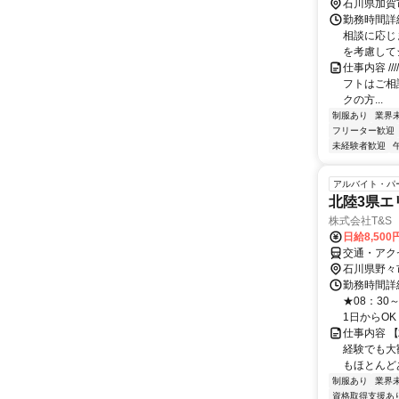
石川県加賀
勤務時間詳細
相談に応じ
を考慮してシ
仕事内容 //
フトはご相
クの方...
制服あり
業界
フリーター歓迎
未経験者歓迎
アルバイト・パ
北陸3県エ
株式会社T&S
日給8,50
交通・アク
石川県野々
勤務時間詳細
★08：30
1日からOK 
仕事内容 
経験でも大
もほとんどあ
制服あり
業界
資格取得支援あ