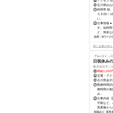
アクセス 石
石川県白山
時間帯 朝、
ろ 6:00
い。
仕事情報 ●
す。短時間
ど、簡単な作
副業・WワークO
同じ企業の求人
アルバイト・パ
日祝休み
株式会社不二ビ
時給1,30
交通・アク
石川県金沢
勤務時間詳細 月
務時間の相
み...
仕事内容 
可能など、ハ
異業種からの
制服あり
業界