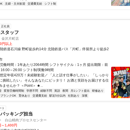
K
主婦・主夫歓迎
交通費支給
シフト制
正社員
客スタッフ
 金沢片町店
00円以上
北陸鉄道石川線 野町徒歩約14分 北陸鉄道バス「片町」停留所より徒歩2
市
総労働時間：1年あたり2064時間 シフトサイクル：1ヶ月 提出期限：前
16:00～26:00 シフト制/実働9時間
＼想定年収420万！未経験歓迎／ 「人と話す仕事がしたい」 「しっかり
に挑戦したい」 そんなあなたにピッタリ！ お酒と笑顔をお届けする仕
せんか？ ＜Point＞ ★...
迎
変形労働時間制
学歴不問
経験不問
英語
夜間
月1シフト提出
研修あり
ブランクOK
育休あり
交通費支給
駅近5分以内
社割あり
深夜
ート
・パッキング担当
キ 白山精肉プロセスセンター
円～1,400円