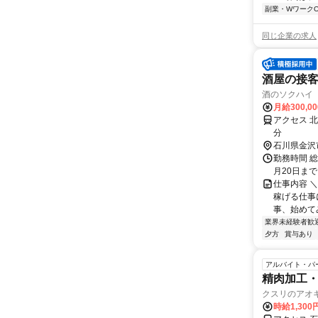
副業・WワークO
同じ企業の求人
酒屋の接
酒のソクハイ
月給300,0
アクセス 
分
石川県金沢
勤務時間 
月20日まで 
仕事内容 
稼げる仕事
事、始めてみま
業界未経験者歓
夕方
賞与あり
アルバイト・パ
精肉加工
クスリのアオ
時給1,300