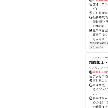
月給182,4
交通・アク
グ）
石川県金沢
勤務時間詳細 
憩3時間・
169時間 1..
仕事内容 
運転手 タ
も安定◎ ━
業界未経験者歓
ブランクOK
アルバイト・パ
精肉加工
クスリのアオ
時給1,300
アクセス 石
石川県白山
時間帯 朝、
ろ 6:00
い。
仕事情報 ●
めのほか、
の時間はプラ