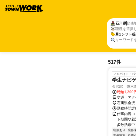
石川県
勤務
職種を選択
月1シフト提
キーワード
517件
アルバイト・パ
学生ナビ
金沢駅 兼六園
時給1,200
交通・アク
石川県金沢
勤務時間詳細
仕事内容 
ト期間や就
多数活躍中
制服あり
業界
学生歓迎
経験