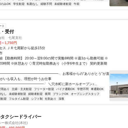
日のみOK
学生歓迎
転勤なし
経験不問
未経験者歓迎
午前
ート
送・受付
会社 七尾支社
円～1,750円
セス ＪＲ七尾駅から徒歩15分
市
 【勤務時間】 20:00～翌8:00の間で実働8時間 ※週3から勤務可能 ※
20時間 ※休憩あり ◇育児時短勤務あり（小学6年生まで） 契約更新期
╭━━━━━━━━━━━━━━━━━╮ お客様からの”ありがとう”が直
りがいも収入も、理想が叶うお仕事
━━━━━━━━━━━━━╯ ＼穴水町に新ホールオープン♪...
登用あり
主婦・主夫歓迎
フリーター歓迎
バイク通勤OK
学歴不問
車通勤OK
勤なし
未経験者歓迎
経験者歓迎
夜間
ブランクOK
オープニングスタッフ
期歓迎
フルタイム歓迎
シフト制
社割あり
深夜
のタクシードライバー
ー株式会社(本社)