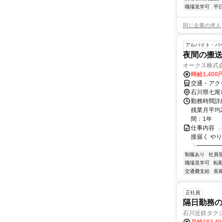
職場見学可
平
同じ企業の求人
アルバイト・パ
夜間の搬
オークス株式
時給1,400
交通・アク
石川県七尾
勤務時間詳細
残業月平均
間：1年
仕事内容 
接届く や
╰━━━━
制服あり
社員
職場見学可
転
交通費支給
長
正社員
隔日勤務
石川近鉄タクシ