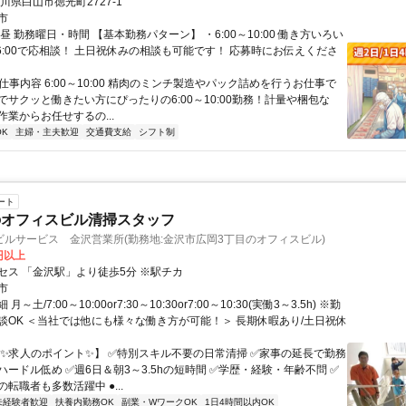
川県白山市徳光町2727-1
市
昼 勤務曜日・時間 【基本勤務パターン】 ・6:00～10:00 働き方いろい
～16:00で応相談！ 土日祝休みの相談も可能です！ 応募時にお伝えくださ
 仕事内容 6:00～10:00 精肉のミンチ製造やパック詰めを行うお仕事で
でサクッと働きたい方にぴったりの6:00～10:00勤務！計量や梱包な
業からお任せするの...
K
主婦・主夫歓迎
交通費支給
シフト制
ート
のオフィスビル清掃スタッフ
ルサービス 金沢営業所(勤務地:金沢市広岡3丁目のオフィスビル)
0円以上
セス 「金沢駅」より徒歩5分 ※駅チカ
市
～土/7:00～10:00or7:30～10:30or7:00～10:30(実働3～3.5h) ※勤
談OK ＜当社では他にも様々な働き方が可能！＞ 長期休暇あり/土日祝休
【✨求人のポイント✨】 ✅特別スキル不要の日常清掃 ✅家事の延長で勤務
ードル低め ✅週6日＆朝3～3.5hの短時間 ✅学歴・経験・年齢不問 ✅
転職者も多数活躍中 ●...
未経験者歓迎
扶養内勤務OK
副業・WワークOK
1日4時間以内OK