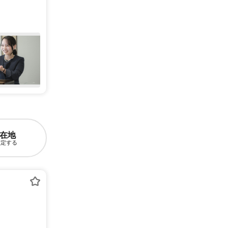
在地
設定する