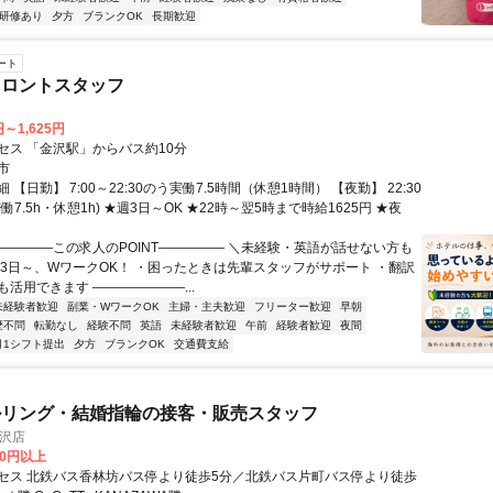
研修あり
夕方
ブランクOK
長期歓迎
ート
フロントスタッフ
円～1,625円
セス 「金沢駅」からバス約10分
市
 【日勤】 7:00～22:30のう実働7.5時間（休憩1時間） 【夜勤】 22:30
実働7.5h・休憩1h) ★週3日～OK ★22時～翌5時まで時給1625円 ★夜
―――――この求人のPOINT――――― ＼未経験・英語が話せない方も
週3日～、WワークOK！ ・困ったときは先輩スタッフがサポート ・翻訳
活用できます ―――――――...
未経験者歓迎
副業・WワークOK
主婦・主夫歓迎
フリーター歓迎
早朝
歴不問
転勤なし
経験不問
英語
未経験者歓迎
午前
経験者歓迎
夜間
月1シフト提出
夕方
ブランクOK
交通費支給
ルリング・結婚指輪の接客・販売スタッフ
金沢店
00円以上
セス 北鉄バス香林坊バス停より徒歩5分／北鉄バス片町バス停より徒歩