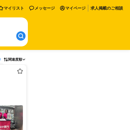
マイリスト
メッセージ
マイページ
求人掲載のご相談
存
関連度順