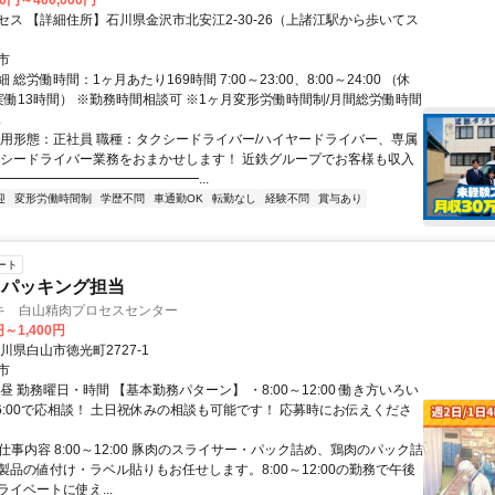
00円～400,000円
セス 【詳細住所】石川県金沢市北安江2-30-26（上諸江駅から歩いてス
市
総労働時間：1ヶ月あたり169時間 7:00～23:00、8:00～24:00 （休
実働13時間） ※勤務時間相談可 ※1ヶ月変形労働時間制/月間総労働時間
.
雇用形態：正社員 職種：タクシードライバー/ハイヤードライバー、専属
クシードライバー業務をおまかせします！ 近鉄グループでお客様も収入
━━━━━━━━━━━━━━━...
迎
変形労働時間制
学歴不問
車通勤OK
転勤なし
経験不問
賞与あり
ート
・パッキング担当
キ 白山精肉プロセスセンター
円～1,400円
川県白山市徳光町2727-1
市
昼 勤務曜日・時間 【基本勤務パターン】 ・8:00～12:00 働き方いろい
～16:00で応相談！ 土日祝休みの相談も可能です！ 応募時にお伝えくださ
 仕事内容 8:00～12:00 豚肉のスライサー・パック詰め、鶏肉のパック詰
製品の値付け・ラベル貼りもお任せします。8:00～12:00の勤務で午後
イベートに使え...