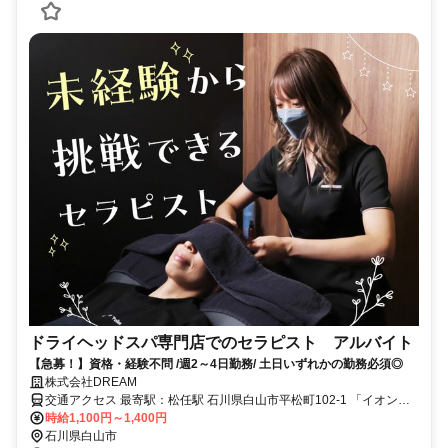
ドライヘッドスパ専門店でのセラピスト アルバイト
【急募！】資格・経験不問 /週2～4日勤務/ 土日いずれかの勤務必須◎
株式会社DREAM
交通アクセス 最寄駅：松任駅 石川県白山市平松町102-1 「イオン松
任店」内
時給1,100円～1,400円
石川県白山市