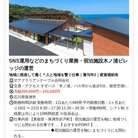
SNS運用などのまちづくり業務・宿泊施設木ノ浦ビレ
ッジの運営
地域に根差して働く＊人と地域を繋ぐ仕事｜賞与年2｜家賃補助有
ザアグラリアンテーブル合同会社
交通・アクセス すずバス「木ノ浦」バス停から徒歩5分、能登空港IC
より車で1時間、のと里山空港からふるさとタクシー（1300円）で約
月給200,000円～250,000円
45分 / 金沢市から約3時間
石川県珠洲市
勤務時間詳細 実働時間：1日あたり8時間 平均勤務日数：1ヶ月あた
り18日 〜 22日 8:30～17:30 11:30～20:30 ⇒実働8時間、シフト制 ※
残業は月により10時間程度 ※役員会は...
仕事内容 【奥能登・珠洲市折戸町】 宿泊施設の運営を軸に 地域づく
りにも関われる仕事です …【 おすすめPOINT 】…
───────────── ◆宿泊施設の運営を軸に まちづくりにも関わ
れる...