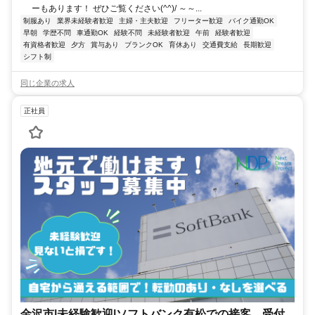
ーもあります！ ぜひご覧ください(^^)/ ～～...
制服あり
業界未経験者歓迎
主婦・主夫歓迎
フリーター歓迎
バイク通勤OK
早朝
学歴不問
車通勤OK
経験不問
未経験者歓迎
午前
経験者歓迎
有資格者歓迎
夕方
賞与あり
ブランクOK
育休あり
交通費支給
長期歓迎
シフト制
同じ企業の求人
正社員
金沢市|未経験歓迎|ソフトバンク有松での接客、受付