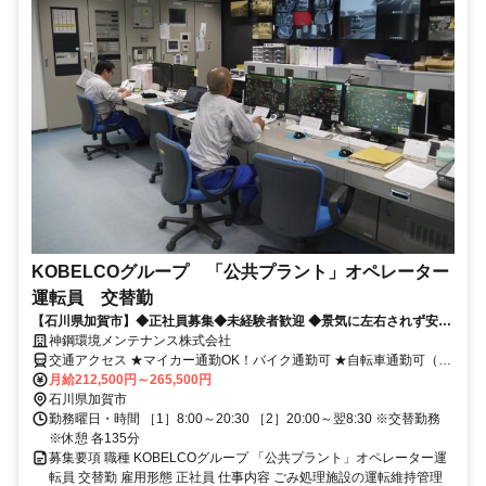
KOBELCOグループ 「公共プラント」オペレーター
運転員 交替勤
【石川県加賀市】◆正社員募集◆未経験者歓迎 ◆景気に左右されず安定
収入で長く働けます◆充実の福利厚生
神鋼環境メンテナンス株式会社
交通アクセス ★マイカー通勤OK！バイク通勤可 ★自転車通勤可（駐
輪場補助、エコ通勤手当有り）会社規定による
月給212,500円～265,500円
石川県加賀市
勤務曜日・時間 ［1］8:00～20:30 ［2］20:00～翌8:30 ※交替勤務
※休憩 各135分
募集要項 職種 KOBELCOグループ 「公共プラント」オペレーター運
転員 交替勤 雇用形態 正社員 仕事内容 ごみ処理施設の運転維持管理