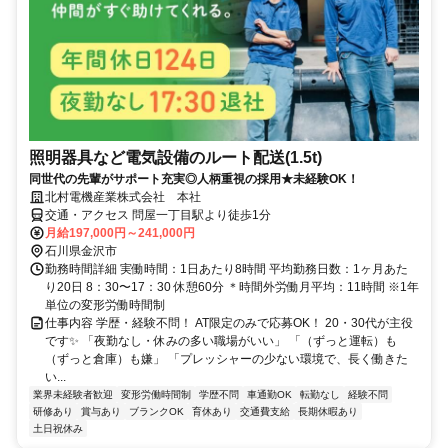
照明器具など電気設備のルート配送(1.5t)
同世代の先輩がサポート充実◎人柄重視の採用★未経験OK！
北村電機産業株式会社 本社
交通・アクセス 問屋一丁目駅より徒歩1分
月給197,000円～241,000円
石川県金沢市
勤務時間詳細 実働時間：1日あたり8時間 平均勤務日数：1ヶ月あた
り20日 8：30〜17：30 休憩60分 ＊時間外労働月平均：11時間 ※1年
単位の変形労働時間制
仕事内容 学歴・経験不問！ AT限定のみで応募OK！ 20・30代が主役
です✨ 「夜勤なし・休みの多い職場がいい」 「（ずっと運転）も
（ずっと倉庫）も嫌」 「プレッシャーの少ない環境で、長く働きた
い...
業界未経験者歓迎
変形労働時間制
学歴不問
車通勤OK
転勤なし
経験不問
研修あり
賞与あり
ブランクOK
育休あり
交通費支給
長期休暇あり
土日祝休み