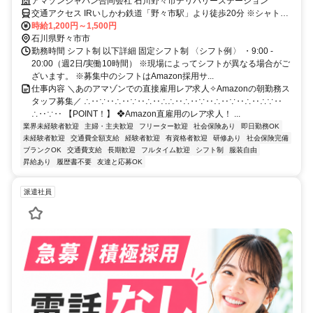
装・髪型・髪色自由で自分らしく働けます◎ 長期で安定雇用可能！
アマゾンジャパン合同会社 石川野々市デリバリーステーション
交通アクセス IRいしかわ鉄道「野々市駅」より徒歩20分 ※シャトル
バス運行なし ※自転車通勤可 ※車通勤可、バイク通勤不可
時給1,200円～1,500円
石川県野々市市
勤務時間 シフト制 以下詳細 固定シフト制 〈シフト例〉 ・9:00 -
20:00（週2日/実働10時間） ※現場によってシフトが異なる場合がご
ざいます。 ※募集中のシフトはAmazon採用サ...
仕事内容 ＼あのアマゾンでの直接雇用レア求人✧Amazonの朝勤務ス
タッフ募集／ ∴‥∵‥∴‥∵‥∴‥∴∴‥∴‥∵‥∴‥∵‥∴‥∴∵‥
∴‥∵‥ 【POINT！】 ❖Amazon直雇用のレア求人！ ...
業界未経験者歓迎
主婦・主夫歓迎
フリーター歓迎
社会保険あり
即日勤務OK
未経験者歓迎
交通費全額支給
経験者歓迎
有資格者歓迎
研修あり
社会保険完備
ブランクOK
交通費支給
長期歓迎
フルタイム歓迎
シフト制
服装自由
昇給あり
履歴書不要
友達と応募OK
派遣社員