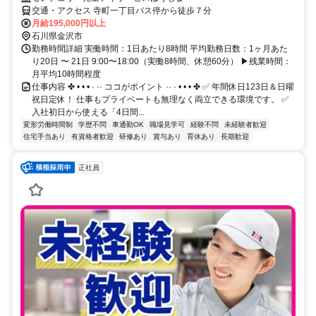
交通・アクセス 寺町一丁目バス停から徒歩７分
月給195,000円以上
石川県金沢市
勤務時間詳細 実働時間：1日あたり8時間 平均勤務日数：1ヶ月あた
り20日 〜 21日 9:00〜18:00（実働8時間、休憩60分） ▶︎残業時間：
月平均10時間程度
仕事内容 ✤ • • • · ·· ココがポイント ·· · • • • ✤ ✅ 年間休日123日＆日曜
祝日定休！ 仕事もプライベートも無理なく両立できる環境です。 ✅
入社初日から使える「4日間...
変形労働時間制
学歴不問
車通勤OK
職場見学可
経験不問
未経験者歓迎
住宅手当あり
有資格者歓迎
研修あり
賞与あり
育休あり
長期歓迎
正社員