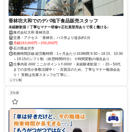
香林坊大和でのデパ地下食品販売スタッフ
未経験歓迎！丁寧なマナー研修✨正社員登用ありで長く働ける♪
株式会社大和 香林坊店
交通・アクセス 「香林坊」バス停より徒歩約1分
月給193,000円～250,000円
石川県金沢市
勤務時間詳細 総労働時間：1ヶ月あたり163時間 9:30～18:15、10:30
～19:15のシフト制 （休憩時間65分） ※時間変動の場合あり
仕事内容 //////// ここがポイント!! ///////// ・未経験者歓迎！ ・20～50代
までの女性が多数活躍中！ ・百貨店のため、丁寧なマナー勉強会あ
り！ 実務は先輩スタッフが丁寧に...
シフト制
正社員