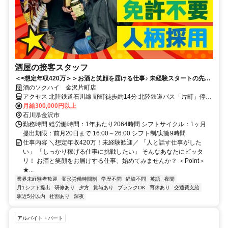
酒屋の接客スタッフ
＜<想定年収420万＞＞お酒と笑顔を届ける仕事♪ 未経験スタートの先輩
が９割！
酒のソクハイ 金沢片町店
アクセス 北陸鉄道石川線 野町徒歩約14分 北陸鉄道バス「片町」停留
所より徒歩2分
月給300,000円以上
石川県金沢市
勤務時間 総労働時間：1年あたり2064時間 シフトサイクル：1ヶ月
提出期限：前月20日まで 16:00～26:00 シフト制/実働9時間
仕事内容 ＼想定年収420万！未経験歓迎／ 「人と話す仕事がした
い」 「しっかり稼げる仕事に挑戦したい」 そんなあなたにピッタ
リ！ お酒と笑顔をお届けする仕事、始めてみませんか？ ＜Point＞
★...
業界未経験者歓迎
変形労働時間制
学歴不問
経験不問
英語
夜間
月1シフト提出
研修あり
夕方
賞与あり
ブランクOK
育休あり
交通費支給
駅近5分以内
社割あり
深夜
アルバイト・パート