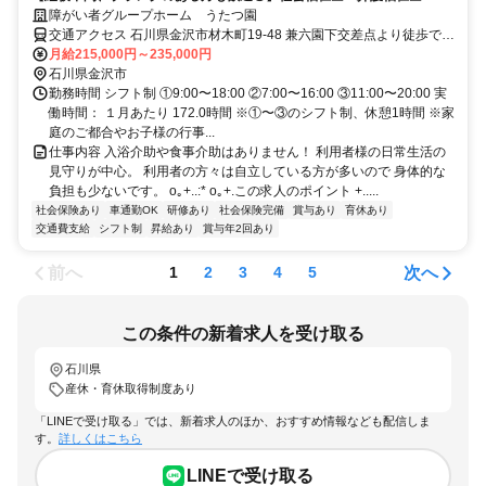
神保健福祉士のいずれか必須
障がい者グループホーム うたつ園
交通アクセス 石川県金沢市材木町19-48 兼六園下交差点より徒歩で約
10分
月給215,000円～235,000円
石川県金沢市
勤務時間 シフト制 ①9:00〜18:00 ②7:00〜16:00 ③11:00〜20:00 実
働時間： １月あたり 172.0時間 ※①〜③のシフト制、休憩1時間 ※家
庭のご都合やお子様の行事...
仕事内容 入浴介助や食事介助はありません！ 利用者様の日常生活の
見守りが中心。 利用者の方々は自立している方が多いので 身体的な
負担も少ないです。 o｡+..:* o｡+.この求人のポイント +.....
社会保険あり
車通勤OK
研修あり
社会保険完備
賞与あり
育休あり
交通費支給
シフト制
昇給あり
賞与年2回あり
前へ
次へ
1
2
3
4
5
この条件の新着求人を受け取る
石川県
産休・育休取得制度あり
「LINEで受け取る」では、新着求人のほか、おすすめ情報なども配信しま
す。
詳しくはこちら
LINEで受け取る