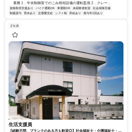
業務 1．中央制御室でのごみ焼却設備の運転監視 2．クレー...
資格取得支援あり
バイク通勤OK
車通勤OK
未経験者歓迎
社会保険完備
制服貸与
育休あり
交通費支給
シフト制
昇給あり
賞与年2回あり
正社員
生活支援員
【経験不問、ブランクのある方も歓迎◎】社会福祉士・介護福祉士・精