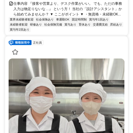
仕事内容 『接客や営業より、デスク作業がいい。 でも、ただの事務
入力は物足りないな…』 という方！ 当社の「設計アシスタント」か
ら始めてみませんか？ ▼ ここがポイント ▼ ・無資格・未経験OK...
業界未経験者歓迎
社会保険あり
車通勤OK
固定時間制
賞与年1回あり
未経験者歓迎
研修あり
社会保険完備
賞与あり
育休あり
交通費支給
昇給あり
賞与年2回あり
正社員