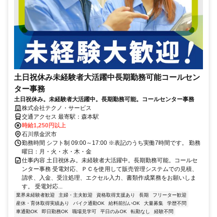
土日祝休み未経験者大活躍中長期勤務可能コールセン
ター事務
土日祝休み。未経験者大活躍中。長期勤務可能。コールセンター事務
株式会社テクノ・サービス
交通アクセス 最寄駅：森本駅
時給1,250円以上
石川県金沢市
勤務時間 シフト制 09:00～17:00 ※表記のうち実働7時間です。 勤務
曜日：月・火・水・木・金
仕事内容 土日祝休み。未経験者大活躍中。長期勤務可能。コールセ
ンター事務 受電対応、ＰＣを使用して販売管理システムでの見積、
請求、入金、受注処理、エクセル入力、書類作成業務をお願いしま
す。 受電対応...
業界未経験者歓迎
主婦・主夫歓迎
資格取得支援あり
長期
フリーター歓迎
産休・育休取得実績あり
バイク通勤OK
給料前払いOK
大量募集
学歴不問
車通勤OK
即日勤務OK
職場見学可
平日のみOK
転勤なし
経験不問