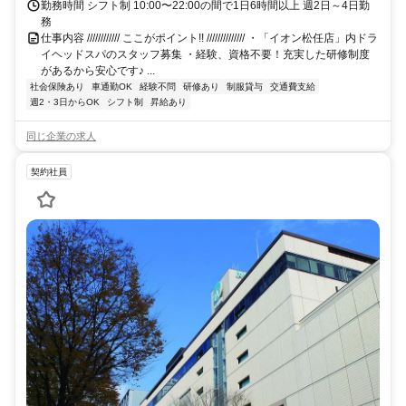
勤務時間 シフト制 10:00〜22:00の間で1日6時間以上 週2日～4日勤
務
仕事内容 //////////// ここがポイント!! ////////////// ・「イオン松任店」内ドラ
イヘッドスパのスタッフ募集 ・経験、資格不要！充実した研修制度
があるから安心です♪ ...
社会保険あり
車通勤OK
経験不問
研修あり
制服貸与
交通費支給
週2・3日からOK
シフト制
昇給あり
同じ企業の求人
契約社員