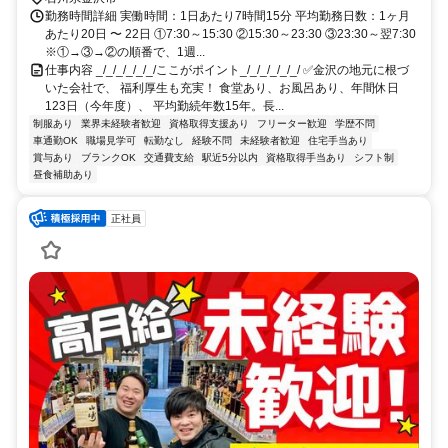
勤務時間詳細 実働時間：1日あたり7時間15分 平均勤務日数：1ヶ月
あたり20日 〜 22日 ①7:30～15:30 ②15:30～23:30 ③23:30～翌7:30
※①→③→②の順番で、1週...
仕事内容 _/_/_/_/_/_/ここがポイント_/_/_/_/_/_/ ✅金沢の地元に根づ
いた会社で、 福利厚生も充実！ 食堂あり、お風呂あり、年間休日
123日（今年度）、 平均勤続年数15年。長...
制服あり
業界未経験者歓迎
資格取得支援あり
フリーター歓迎
学歴不問
車通勤OK
職場見学可
転勤なし
経験不問
未経験者歓迎
住宅手当あり
賞与あり
ブランクOK
交通費支給
駅近5分以内
資格取得手当あり
シフト制
昼食補助あり
正社員