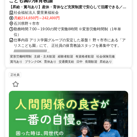
こども園の保育教諭
【昇給・賞与あり】産休・育休など充実制度で安心して活躍できる／中
高年層までの幅広い世代が活躍中
社会福祉法人 愛里巣福祉会
月給214,650円～242,400円
石川県野々市市
勤務時間 7:00～19:00の間で実働8時間 ※変形労働時間制（1年単
位）
仕事内容 アリス学園グループの安定した基盤！ 野々市市にある「ア
リスこども園」にて、 正社員の保育教諭スタッフを募集中です。
////////////////////////////////////...
変形労働時間制
主婦・主夫歓迎
経験者歓迎
有資格者歓迎
社会保険完備
賞与あり
ブランクOK
育休あり
交通費支給
日中
長期歓迎
昇給あり
正社員