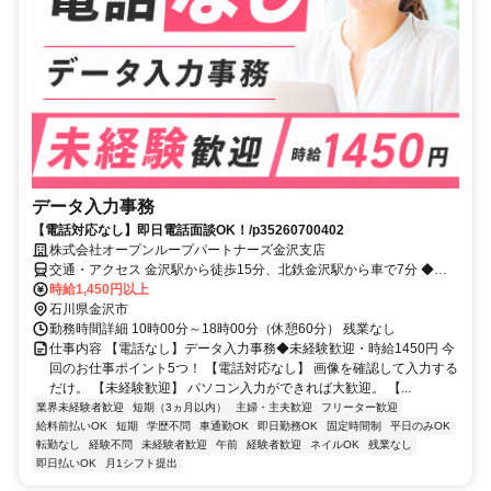
データ入力事務
【電話対応なし】即日電話面談OK！/p35260700402
株式会社オープンループパートナーズ金沢支店
交通・アクセス 金沢駅から徒歩15分、北鉄金沢駅から車で7分 ◆車
通勤OK・自転車通勤OK（駐車場無）IRいしかわ鉄道線金沢北陸鉄道
時給1,450円以上
浅野川線北鉄金沢IRいしかわ鉄道線金沢
石川県金沢市
勤務時間詳細 10時00分～18時00分（休憩60分） 残業なし
仕事内容 【電話なし】データ入力事務◆未経験歓迎・時給1450円 今
回のお仕事ポイント5つ！ 【電話対応なし】 画像を確認して入力する
だけ。 【未経験歓迎】 パソコン入力ができれば大歓迎。 【...
業界未経験者歓迎
短期（3ヵ月以内）
主婦・主夫歓迎
フリーター歓迎
給料前払いOK
短期
学歴不問
車通勤OK
即日勤務OK
固定時間制
平日のみOK
転勤なし
経験不問
未経験者歓迎
午前
経験者歓迎
ネイルOK
残業なし
即日払いOK
月1シフト提出