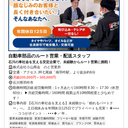
自動車部品のルート営業・配送スタッフ
石川の車社会を支える安定企業で、未経験からルート営業に挑戦！
株式会社小山商会 のと営業所
交通・アクセス JR七尾線「南羽咋駅」より徒歩約6分
月給200,000円～300,000円
石川県羽咋市
勤務時間詳細 総労働時間：1ヶ月あたり160時間 8:30 ～ 17:30（休憩
60分） ▶月総労働時間／160時間 残業は月10時間程度と少なめで
す！
仕事内容 【石川の車社会を支える】未経験から「頼れるパートナ
ー」へ。 土日祝休み＆年間休日125日でプライベートも充実！ ✤ • • •
· ·· ココがポイント ·· · • • • ✤ ✅ 年...
業界未経験者歓迎
変形労働時間制
フリーター歓迎
学歴不問
経験不問
未経験者歓迎
有資格者歓迎
研修あり
賞与あり
ブランクOK
育休あり