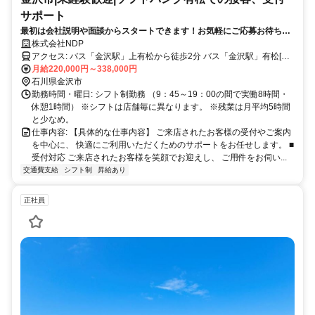
サポート
最初は会社説明や面談からスタートできます！お気軽にご応募お待ちし
ております！
株式会社NDP
アクセス: バス「金沢駅」上有松から徒歩2分 バス「金沢駅」有松[泉
ヶ丘]から徒歩8分 バス「金沢駅」泉ヶ丘高校前から徒歩11分 バス
月給220,000円～338,000円
「金沢駅」泉新町から徒歩17分
石川県金沢市
勤務時間・曜日: シフト制勤務 （9：45～19：00の間で実働8時間・
休憩1時間） ※シフトは店舗毎に異なります。 ※残業は月平均5時間
と少なめ。
仕事内容: 【具体的な仕事内容】 ご来店されたお客様の受付やご案内
を中心に、 快適にご利用いただくためのサポートをお任せします。 ■
受付対応 ご来店されたお客様を笑顔でお迎えし、 ご用件をお伺い...
交通費支給
シフト制
昇給あり
正社員