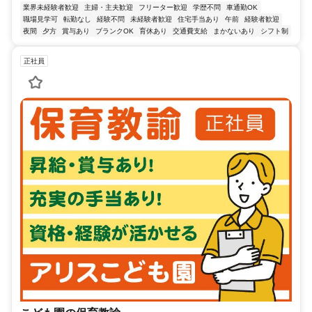
業界未経験者歓迎
主婦・主夫歓迎
フリーター歓迎
学歴不問
車通勤OK
職場見学可
転勤なし
経験不問
未経験者歓迎
住宅手当あり
午前
経験者歓迎
夜間
夕方
賞与あり
ブランクOK
育休あり
交通費支給
まかないあり
シフト制
正社員