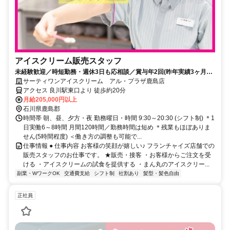
アイスクリーム販売スタッフ
未経験歓迎／時短勤務・週休3日も応相談／賞与年2回(昨年実績3ヶ月分)
／髪色自由／残業5時間以内
サーティワンアイスクリーム アル・プラザ鹿島店
アクセス 良川駅東口より 徒歩約20分
月給205,000円以上
石川県鹿島郡
時間帯 朝、昼、夕方・夜 勤務曜日・時間 9:30～20:30 (シフト制) ＊1
日実働6～8時間 月間120時間／勤務時間は短め ＊残業もほぼありま
せん(5時間程度) ＜働き方の調整も可能で...
仕事情報 ● 仕事内容 お客様の笑顔が嬉しい♪ フランチャイズ店舗での
販売スタッフのお仕事です。 ★販売・接客 ・お客様からご注文を受
ける ・アイスクリームの試食を提供する ・まん丸のアイスクリー...
副業・WワークOK
交通費支給
シフト制
社割あり
髪型・髪色自由
正社員