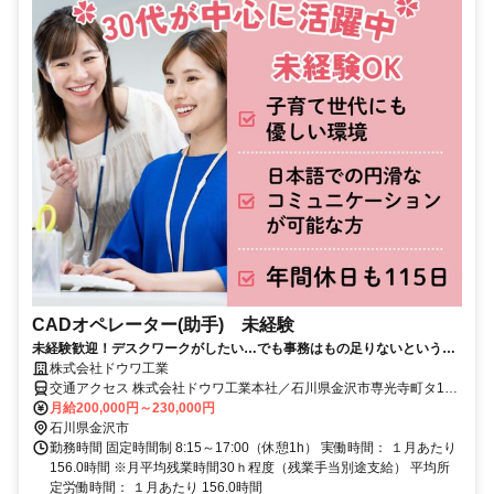
CADオペレーター(助手) 未経験
未経験歓迎！デスクワークがしたい…でも事務はもの足りないという方
株式会社ドウワ工業
におすすめ！ 年間休日も115日でお休みは趣味や家族の時間に✨️
交通アクセス 株式会社ドウワ工業本社／石川県金沢市専光寺町タ12
※車通勤可、交通費支給あり
月給200,000円～230,000円
石川県金沢市
勤務時間 固定時間制 8:15～17:00（休憩1h） 実働時間： １月あたり
156.0時間 ※月平均残業時間30ｈ程度（残業手当別途支給） 平均所
定労働時間： １月あたり 156.0時間