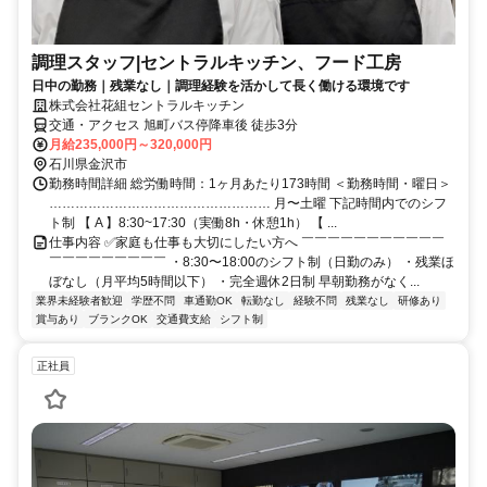
調理スタッフ|セントラルキッチン、フード工房
日中の勤務｜残業なし｜調理経験を活かして長く働ける環境です
株式会社花組セントラルキッチン
交通・アクセス 旭町バス停降車後 徒歩3分
月給235,000円～320,000円
石川県金沢市
勤務時間詳細 総労働時間：1ヶ月あたり173時間 ＜勤務時間・曜日＞
…………………………………………… 月〜土曜 下記時間内でのシフ
ト制 【 A 】8:30~17:30（実働8h・休憩1h） 【 ...
仕事内容 ✅家庭も仕事も大切にしたい方へ ￣￣￣￣￣￣￣￣￣￣￣
￣￣￣￣￣￣￣￣￣ ・8:30〜18:00のシフト制（日勤のみ） ・残業ほ
ぼなし（月平均5時間以下） ・完全週休2日制 早朝勤務がなく...
業界未経験者歓迎
学歴不問
車通勤OK
転勤なし
経験不問
残業なし
研修あり
賞与あり
ブランクOK
交通費支給
シフト制
正社員