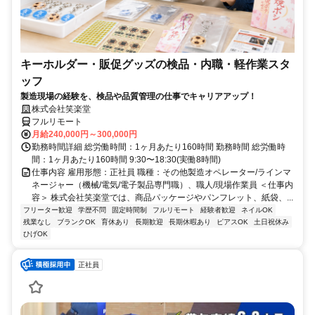
キーホルダー・販促グッズの検品・内職・軽作業スタ
ッフ
製造現場の経験を、検品や品質管理の仕事でキャリアアップ！
株式会社笑楽堂
フルリモート
月給240,000円～300,000円
勤務時間詳細 総労働時間：1ヶ月あたり160時間 勤務時間 総労働時
間：1ヶ月あたり160時間 9:30〜18:30(実働8時間)
仕事内容 雇用形態：正社員 職種：その他製造オペレーター/ラインマ
ネージャー（機械/電気/電子製品専門職）、職人/現場作業員 ＜仕事内
容＞ 株式会社笑楽堂では、商品パッケージやパンフレット、紙袋、...
フリーター歓迎
学歴不問
固定時間制
フルリモート
経験者歓迎
ネイルOK
残業なし
ブランクOK
育休あり
長期歓迎
長期休暇あり
ピアスOK
土日祝休み
ひげOK
正社員