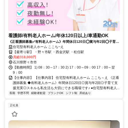
看護師/有料老人ホーム/年休120日以上/車通勤OK
《正看護師募集✅️有料老人ホーム》年間休日120日⭕賞与年2回⭕子育て
支援充実⭕スキルも私生活も大切にできる職場です✨
住宅型有料老人ホーム ここち~え
【最寄り駅】 ・野々市駅 ・西金沢駅 ・松任駅
月給318,000円
石川県野々市市
【勤務時間】 1) 08：30～17：30 2) 17：00～09：00 17：00～翌
9：00
【仕事内容】 【仕事内容】 住宅型有料老人ホーム ここち～え 《正看
護師募集 ◆有料老人ホーム》年間休日120日◎賞与年2回◎子育て支
援充実◎スキルも私生活も大切にできる職場です♪ ●住宅型有料老人...
長期
学歴不問
経験者歓迎
ブランクOK
シフト制
昇給あり
正社員