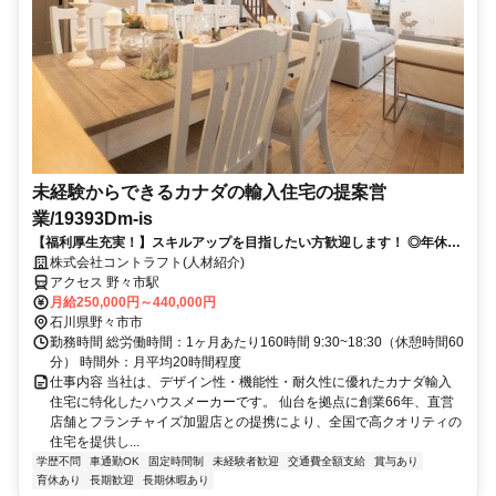
未経験からできるカナダの輸入住宅の提案営
業/19393Dm-is
【福利厚生充実！】スキルアップを目指したい方歓迎します！ ◎年休
120日以上！ワークライフバランスを取りやすい環境です。
株式会社コントラフト(人材紹介)
アクセス 野々市駅
月給250,000円～440,000円
石川県野々市市
勤務時間 総労働時間：1ヶ月あたり160時間 9:30~18:30（休憩時間60
分） 時間外：月平均20時間程度
仕事内容 当社は、デザイン性・機能性・耐久性に優れたカナダ輸入
住宅に特化したハウスメーカーです。 仙台を拠点に創業66年、直営
店舗とフランチャイズ加盟店との提携により、全国で高クオリティの
住宅を提供し...
学歴不問
車通勤OK
固定時間制
未経験者歓迎
交通費全額支給
賞与あり
育休あり
長期歓迎
長期休暇あり