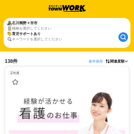
石川県
野々市市
職種を選択してください
育児サポートあり
キーワードを選択してください
138件
条件保存
関連度順
正社員