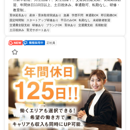
迎、年間休日110日以上、土日祝休み、車通勤可、転勤なし、研修・
教育制...
育休延長あり
産休・育休取得実績あり
急募
学歴不問
車通勤OK
即日勤務OK
固定時間制
スタートアップ研修あり
平日のみOK
転勤なし
未経験者歓迎
交通費全額支給
研修あり
ブランクOK
育休あり
交通費支給
長期歓迎
土日祝休み
育児サポートあり
正社員