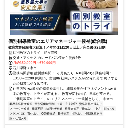
個別指導教室のエリアマネージャー候補(総合職)
教育業界経験者大歓迎！／年間休日120日以上／完全週休2日制
個別教室のトライ 野々市校
交通・アクセス カレードバス停から徒歩2分
月給350,000円～670,000円
石川県野々市市
勤務時間詳細 総労働時間：1ヶ月あたり163時間20分 勤務時間：
13:00～22:00 休憩1h、実働8h 社内システムが22時15分で 終了する
ため残業は少なめです。
仕事内容 ■□ 教室の成長を牽引し、組織を動かすマネジメント □■ 日
本の教育を、トライが変える。 教育が変われば、日本が変わる。
「個別教室のトライ」のエリアマネージャー候補として、 未来の...
業界未経験者歓迎
変形労働時間制
主婦・主夫歓迎
資格取得支援あり
フリーター歓迎
経験不問
未経験者歓迎
経験者歓迎
研修あり
夕方
賞与あり
ブランクOK
育休あり
交通費支給
長期歓迎
社割あり
長期休暇あり
寮・社宅あり