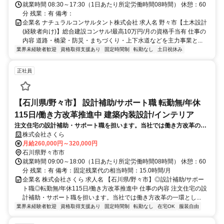
就業時間 08:30～17:30（1日あたり所定労働時間08時間） 休憩：60
分 残業：有 備考：
企業名 ナチュラルコンサルタント株式会社 求人名 野々市【土木設計
(経験者向け)】総合建設コンサル!最高10万円/月の資格手当有 仕事の
内容 道路・橋梁・防災・まちづくり・上下水道などを主力事業と...
業界未経験者歓迎
資格取得支援あり
固定時間制
転勤なし
土日祝休み
正社員
【石川県/野々市】 設計補助/サポート職 転勤無/年休
115日/働き方改革推進中 建築内装設計/インテリア
注文住宅の設計補助・サポート職を担います。当社では働き方改革の一
環として設計部門のサポート職を増員募集中です！豊富なラインナップ
株式会社さくら
でお客様好みにカスタマイズできる「自由設計」が当社の特徴・強みで
月給260,000円～320,000円
す。
石川県野々市市
就業時間 09:00～18:00（1日あたり所定労働時間08時間） 休憩：60
分 残業：有 備考：固定残業代の相当時間：15.0時間/月
企業名 株式会社さくら 求人名 【石川県/野々市】◎設計補助/サポー
ト職◎転勤無/年休115日/働き方改革推進中 仕事の内容 注文住宅の設
計補助・サポート職を担います。当社では働き方改革の一環とし...
業界未経験者歓迎
資格取得支援あり
固定時間制
転勤なし
在宅OK
服装自由