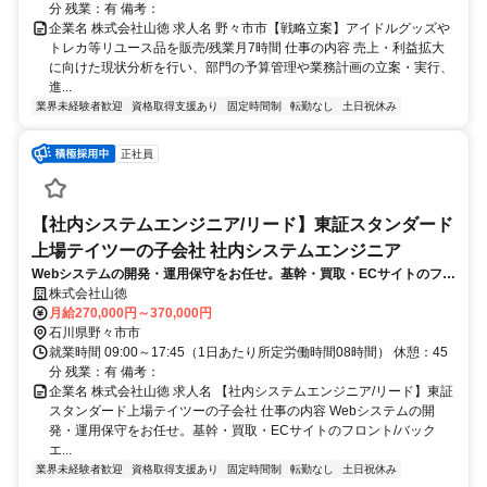
分 残業：有 備考：
企業名 株式会社山徳 求人名 野々市市【戦略立案】アイドルグッズや
トレカ等リユース品を販売/残業月7時間 仕事の内容 売上・利益拡大
に向けた現状分析を行い、部門の予算管理や業務計画の立案・実行、
進...
業界未経験者歓迎
資格取得支援あり
固定時間制
転勤なし
土日祝休み
正社員
【社内システムエンジニア/リード】東証スタンダード
上場テイツーの子会社 社内システムエンジニア
Webシステムの開発・運用保守をお任せ。基幹・買取・ECサイトのフロ
ント/バックエンド開発(DB設計からUIの挙動)まで一貫して担当します。
株式会社山徳
顧客との対話を重ね、技術面をリードしながら最適な開発を推進しま
月給270,000円～370,000円
す。
石川県野々市市
就業時間 09:00～17:45（1日あたり所定労働時間08時間） 休憩：45
分 残業：有 備考：
企業名 株式会社山徳 求人名 【社内システムエンジニア/リード】東証
スタンダード上場テイツーの子会社 仕事の内容 Webシステムの開
発・運用保守をお任せ。基幹・買取・ECサイトのフロント/バック
エ...
業界未経験者歓迎
資格取得支援あり
固定時間制
転勤なし
土日祝休み