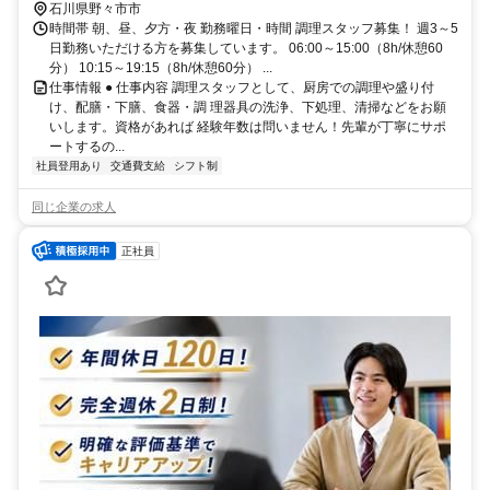
石川県野々市市
時間帯 朝、昼、夕方・夜 勤務曜日・時間 調理スタッフ募集！ 週3～5
日勤務いただける方を募集しています。 06:00～15:00（8h/休憩60
分） 10:15～19:15（8h/休憩60分） ...
仕事情報 ● 仕事内容 調理スタッフとして、厨房での調理や盛り付
け、配膳・下膳、食器・調 理器具の洗浄、下処理、清掃などをお願
いします。資格があれば 経験年数は問いません！先輩が丁寧にサポ
ートするの...
社員登用あり
交通費支給
シフト制
同じ企業の求人
正社員