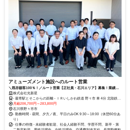
アミューズメント施設へのルート営業
＼既存顧客100％！／ルート営業【正社員・石川エリア】募集！業績安
定好調！今後のさらなる発展とより強固な基盤づくりのために、営業社
株式会社光新星
員の増員が決定しました。未経験・異業種からの転職者が多数活躍中！
- 最寄駅とそこからの距離 - ＩＲいしかわ鉄道 野々市 車 4分 北陸鉄道
あなたの固定概念にとらわれない自由な発想・感性をお待ちしていま
石川線 野々市 車 7分 北陸鉄道石川線 野々市工大前 車 8分 状況により
月給206,700円～283,800円
す。
直行直帰もOK
石川県野々市市
- 勤務時間 - 昼間、夕方／夜、平日のみOK 9:30～18:00（休憩60分あ
り）
- 仕事の特徴 - 未経験者歓迎、社会人経験不問、学歴不問、新卒・第
二新卒歓迎、男性活躍中、女性活躍中、交通費別途支給、長期勤務歓