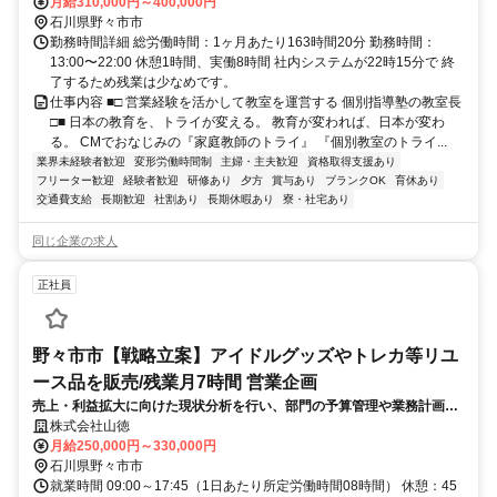
月給310,000円～400,000円
石川県野々市市
勤務時間詳細 総労働時間：1ヶ月あたり163時間20分 勤務時間：
13:00〜22:00 休憩1時間、実働8時間 社内システムが22時15分で 終
了するため残業は少なめです。
仕事内容 ■□ 営業経験を活かして教室を運営する 個別指導塾の教室長
□■ 日本の教育を、トライが変える。 教育が変われば、日本が変わ
る。 CMでおなじみの『家庭教師のトライ』 『個別教室のトライ...
業界未経験者歓迎
変形労働時間制
主婦・主夫歓迎
資格取得支援あり
フリーター歓迎
経験者歓迎
研修あり
夕方
賞与あり
ブランクOK
育休あり
交通費支給
長期歓迎
社割あり
長期休暇あり
寮・社宅あり
同じ企業の求人
正社員
野々市市【戦略立案】アイドルグッズやトレカ等リユ
ース品を販売/残業月7時間 営業企画
売上・利益拡大に向けた現状分析を行い、部門の予算管理や業務計画の
立案・実行、進捗管理まで一貫して担っていただきます。入社後、徐々
株式会社山徳
にお任せする範囲を広げ、リーダーとしてのご活躍を期待します。
月給250,000円～330,000円
石川県野々市市
就業時間 09:00～17:45（1日あたり所定労働時間08時間） 休憩：45