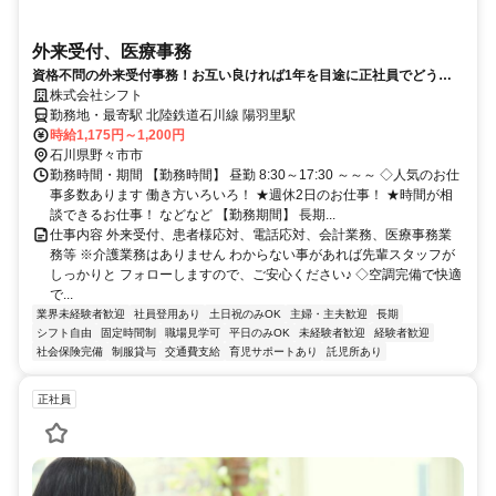
外来受付、医療事務
資格不問の外来受付事務！お互い良ければ1年を目途に正社員でどうで
すか？保育入所相談可能です♪
株式会社シフト
勤務地・最寄駅 北陸鉄道石川線 陽羽里駅
時給1,175円～1,200円
石川県野々市市
勤務時間・期間 【勤務時間】 昼勤 8:30～17:30 ～～～ ◇人気のお仕
事多数あります 働き方いろいろ！ ★週休2日のお仕事！ ★時間が相
談できるお仕事！ などなど 【勤務期間】 長期...
仕事内容 外来受付、患者様応対、電話応対、会計業務、医療事務業
務等 ※介護業務はありません わからない事があれば先輩スタッフが
しっかりと フォローしますので、ご安心ください♪ ◇空調完備で快適
で...
業界未経験者歓迎
社員登用あり
土日祝のみOK
主婦・主夫歓迎
長期
シフト自由
固定時間制
職場見学可
平日のみOK
未経験者歓迎
経験者歓迎
社会保険完備
制服貸与
交通費支給
育児サポートあり
託児所あり
正社員