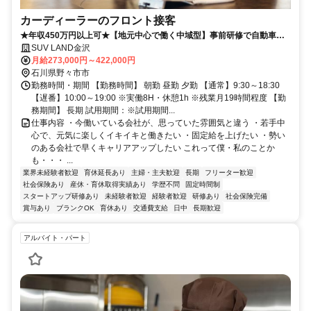
カーディーラーのフロント接客
★年収450万円以上可★【地元中心で働く中域型】事前研修で自動車の
知識は不要！女性スタッフ活躍中★
SUV LAND金沢
月給273,000円～422,000円
石川県野々市市
勤務時間・期間 【勤務時間】 朝勤 昼勤 夕勤 【通常】9:30～18:30
【遅番】10:00～19:00 ※実働8H・休憩1h ※残業月19時間程度 【勤
務期間】 長期 試用期間：※試用期間...
仕事内容 ・今働いている会社が、思っていた雰囲気と違う ・若手中
心で、元気に楽しくイキイキと働きたい ・固定給を上げたい ・勢い
のある会社で早くキャリアアップしたい これって僕・私のことか
も・・・ ...
業界未経験者歓迎
育休延長あり
主婦・主夫歓迎
長期
フリーター歓迎
社会保険あり
産休・育休取得実績あり
学歴不問
固定時間制
スタートアップ研修あり
未経験者歓迎
経験者歓迎
研修あり
社会保険完備
賞与あり
ブランクOK
育休あり
交通費支給
日中
長期歓迎
アルバイト・パート