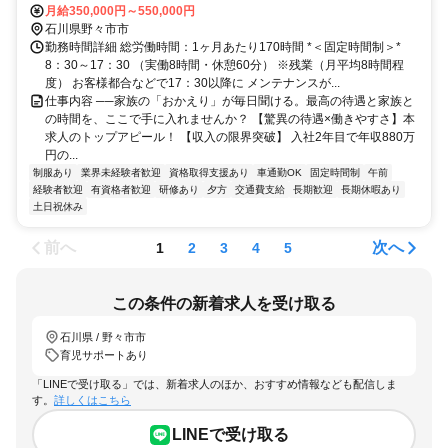
月給350,000円～550,000円
石川県野々市市
勤務時間詳細 総労働時間：1ヶ月あたり170時間 *＜固定時間制＞*
8：30～17：30 （実働8時間・休憩60分） ※残業（月平均8時間程
度） お客様都合などで17：30以降に メンテナンスが...
仕事内容 ──家族の「おかえり」が毎日聞ける。最高の待遇と家族と
の時間を、ここで手に入れませんか？ 【驚異の待遇×働きやすさ】本
求人のトップアピール！ 【収入の限界突破】 入社2年目で年収880万
円の...
制服あり
業界未経験者歓迎
資格取得支援あり
車通勤OK
固定時間制
午前
経験者歓迎
有資格者歓迎
研修あり
夕方
交通費支給
長期歓迎
長期休暇あり
土日祝休み
前へ
次へ
1
2
3
4
5
この条件の新着求人を受け取る
石川県 / 野々市市
育児サポートあり
「LINEで受け取る」では、新着求人のほか、おすすめ情報なども配信しま
す。
詳しくはこちら
LINEで受け取る