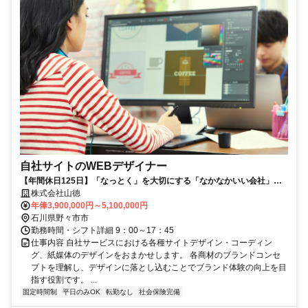
自社サイトのWEBデザイナー
【年間休日125日】「なっとく」を大切にする「なかなかいい会社」
【自社サイトのWEBデザイナー】
株式会社山徳
年俸3,900,000円～5,100,000円
石川県野々市市
勤務時間・シフト詳細 9：00～17：45
仕事内容 自社サービスにおける各種サイトデザイン・コーディン
グ、紙媒体のデザインをおまかせします。 各商材のブランドコンセ
プトを理解し、デザインに落とし込むことでブランド体験の向上を目
指す役割です。 ...
固定時間制
平日のみOK
転勤なし
社会保険完備