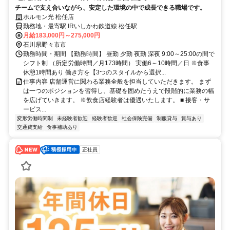
チームで支え合いながら、安定した環境の中で成長できる職場です。
ホルモン光 松任店
勤務地・最寄駅 IRいしかわ鉄道線 松任駅
月給183,000円～275,000円
石川県野々市市
勤務時間・期間 【勤務時間】 昼勤 夕勤 夜勤 深夜 9:00～25:00の間で
シフト制 （所定労働時間／月173時間） 実働6～10時間／日 ※食事
休憩1時間あり 働き方を【3つのスタイルから選択...
仕事内容 店舗運営に関わる業務全般を担当していただきます。 まず
は一つのポジションを習得し、基礎を固めたうえで段階的に業務の幅
を広げていきます。 ※飲食店経験者は優遇いたします。 ■ 接客・サ
ービス...
変形労働時間制
未経験者歓迎
経験者歓迎
社会保険完備
制服貸与
賞与あり
交通費支給
食事補助あり
正社員