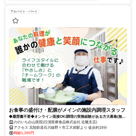
アルバイト・パート
お食事の盛付け・配膳がメインの施設内調理スタッフ
◆履歴書不要◆オンライン面接OK/調理の実務経験がある方大募集(無資
格OK)！
ののいち白山医院(日清医療食品株式会社 近畿支店)
アクセス 北陸鉄道石川線野々市工大前駅より 徒歩約18分
時給1,300円