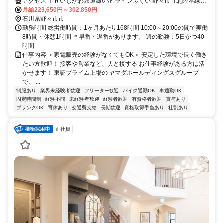
アクセス ＩＲいしかわ鉄道線/ハピラインふくい 野々市（北陸本線）
北口徒歩約12分、ＪＲ北陸本線 西金沢西口徒歩約30分、北陸鉄道石
月給223,650円～302,850円
川線 押野徒歩約32分 「野々市駅」より車で3分
石川県野々市市
勤務時間 総労働時間：1ヶ月あたり168時間 10:00～20:00の間で実働
8時間・休憩1時間 ＊早番・遅番があります。 週の勤務：5日かつ40
時間
仕事内容 ＜家電販売の経験がなくてもOK＞ 安定した環境で長く働き
たい方歓迎！ 接客や営業など、人と接する お仕事経験がある方は活
かせます！ 東証プライム上場の ヤマダホールディングスグループ
で、 ...
制服あり
業界未経験者歓迎
フリーター歓迎
バイク通勤OK
車通勤OK
固定時間制
経験不問
未経験者歓迎
経験者歓迎
有資格者歓迎
賞与あり
ブランクOK
育休あり
交通費支給
長期歓迎
資格取得手当あり
社割あり
正社員