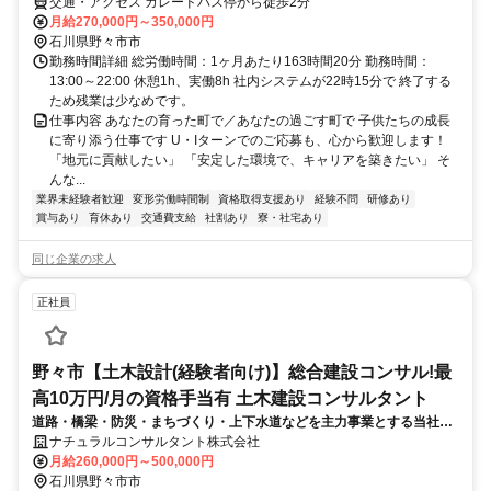
交通・アクセス カレードバス停から徒歩2分
月給270,000円～350,000円
石川県野々市市
勤務時間詳細 総労働時間：1ヶ月あたり163時間20分 勤務時間：
13:00～22:00 休憩1h、実働8h 社内システムが22時15分で 終了する
ため残業は少なめです。
仕事内容 あなたの育った町で／あなたの過ごす町で 子供たちの成長
に寄り添う仕事です U・Iターンでのご応募も、心から歓迎します！
「地元に貢献したい」 「安定した環境で、キャリアを築きたい」 そ
んな...
業界未経験者歓迎
変形労働時間制
資格取得支援あり
経験不問
研修あり
賞与あり
育休あり
交通費支給
社割あり
寮・社宅あり
同じ企業の求人
正社員
野々市【土木設計(経験者向け)】総合建設コンサル!最
高10万円/月の資格手当有 土木建設コンサルタント
道路・橋梁・防災・まちづくり・上下水道などを主力事業とする当社に
て、下記業務に加え、マネジメントや新案件に携わっていただくことを
ナチュラルコンサルタント株式会社
期待します。受注業務に応じて他業務をご担当いただく場合有
月給260,000円～500,000円
石川県野々市市