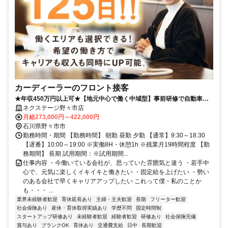
カーディーラーのフロント接客
★年収450万円以上可★【地元中心で働く中域型】事前研修で自動車の
知識は不要！女性スタッフ活躍中★
ネクステージ野々市店
月給273,000円～422,000円
石川県野々市市
勤務時間・期間 【勤務時間】 朝勤 昼勤 夕勤 【通常】9:30～18:30
【遅番】10:00～19:00 ※実働8H・休憩1h ※残業月19時間程度 【勤
務期間】 長期 試用期間：※試用期間...
仕事内容 ・今働いている会社が、思っていた雰囲気と違う ・若手中
心で、元気に楽しくイキイキと働きたい ・固定給を上げたい ・勢い
のある会社で早くキャリアアップしたい これって僕・私のことか
も・・・ ...
業界未経験者歓迎
育休延長あり
主婦・主夫歓迎
長期
フリーター歓迎
社会保険あり
産休・育休取得実績あり
学歴不問
固定時間制
スタートアップ研修あり
未経験者歓迎
経験者歓迎
研修あり
社会保険完備
賞与あり
ブランクOK
育休あり
交通費支給
日中
長期歓迎