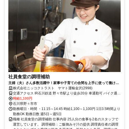
社員食堂の調理補助
主婦（夫）さん多数活躍中！家事や子育ての合間を上手に使って働ける
≪調理補助≫のお仕事★
株式会社ニッコクトラスト ヤマト運輸金沢(2998)
交通アクセス IR石川鉄道 野々市駅より徒歩20分 車通勤可 バイク通勤
可 自転車通勤可 無料駐車場完備
時給1,100円
石川県野々市市
勤務曜日・時間 ・11:15～14:45 時給1,100～1,100円 1日3.5時間より
勤務OK 勤務日数 週5日～週5日
職種 社員食堂の調理補助 仕事内容 25人分の食事を2名のスタッフで
運営しています。 調理補助：ご飯御みそ汁の提供 調理責任者の調理