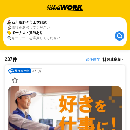
石川県
野々市工大前駅
職種を選択してください
ボーナス・賞与あり
キーワードを選択してください
237件
条件保存
関連度順
正社員