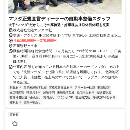
マツダ正規直営ディーラーの自動車整備スタッフ
大手“マツダ”だからこその厚待遇・好環境あり◎休日休暇も充実
株式会社北陸マツダ 本社
交通・アクセス JR北陸本線 野々市駅 車で約5分 北陸自動車道 金沢西
IC 車で約10分
月給190,000円～370,000円
石川県野々市市
勤務時間詳細 総労働時間：1ヶ月あたり158時間 9:30～18:00（1日実
働7.5時間／昼休憩1時間あり） ※月に2～3回18:30終業あり ※残業
ほぼ無し
仕事内容 誰もが知っている日本の自動車メーカー『マツダ』 その中
でも『北陸マツダ』は北陸３県に18店舗を展開しており、 北陸地区
では人員・店舗数・売上高のすべてにおいて トップクラスの規模を
誇る広域...
制服あり
業界未経験者歓迎
資格取得支援あり
フリーター歓迎
車通勤OK
固定時間制
職場見学可
経験不問
未経験者歓迎
住宅手当あり
経験者歓迎
有資格者歓迎
研修あり
賞与あり
ブランクOK
交通費支給
資格取得手当あり
社割あり
長期休暇あり
正社員