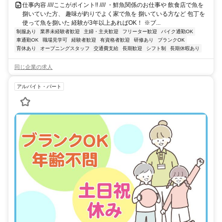
仕事内容 ////ここがポイント!! //// ・鮮魚関係のお仕事や 飲食店で魚を
捌いていた方、 趣味が釣りでよく家で魚を 捌いている方など 包丁を
使って魚を捌いた 経験が3年以上あればOK！ ※ブ...
制服あり
業界未経験者歓迎
主婦・主夫歓迎
フリーター歓迎
バイク通勤OK
車通勤OK
職場見学可
経験者歓迎
有資格者歓迎
研修あり
ブランクOK
育休あり
オープニングスタッフ
交通費支給
長期歓迎
シフト制
長期休暇あり
同じ企業の求人
アルバイト・パート