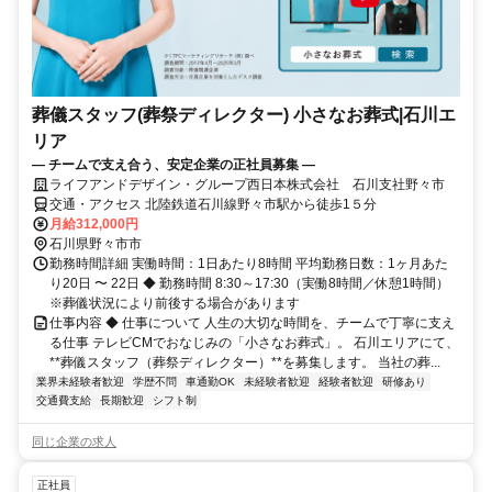
葬儀スタッフ(葬祭ディレクター) 小さなお葬式|石川エ
リア
― チームで支え合う、安定企業の正社員募集 ―
ライフアンドデザイン・グループ西日本株式会社 石川支社野々市
交通・アクセス 北陸鉄道石川線野々市駅から徒歩1５分
月給312,000円
石川県野々市市
勤務時間詳細 実働時間：1日あたり8時間 平均勤務日数：1ヶ月あた
り20日 〜 22日 ◆ 勤務時間 8:30～17:30（実働8時間／休憩1時間）
※葬儀状況により前後する場合があります
仕事内容 ◆ 仕事について 人生の大切な時間を、チームで丁寧に支え
る仕事 テレビCMでおなじみの「小さなお葬式」。 石川エリアにて、
**葬儀スタッフ（葬祭ディレクター）**を募集します。 当社の葬...
業界未経験者歓迎
学歴不問
車通勤OK
未経験者歓迎
経験者歓迎
研修あり
交通費支給
長期歓迎
シフト制
同じ企業の求人
正社員