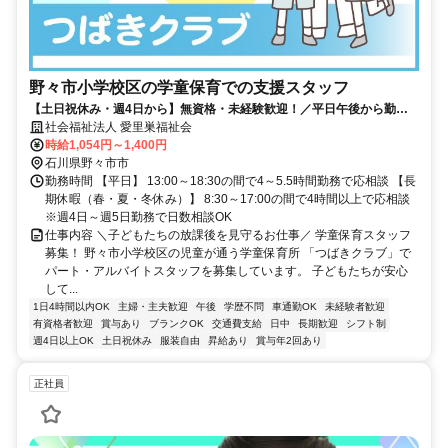
野々市小学校区の学童保育での支援スタッフ
【土日祝休み・週4日から】無資格・未経験歓迎！／平日午後から勤務
OKで家庭と両立しやすい♪
社会福祉法人 愛里巣福祉会
時給1,054円～1,400円
石川県野々市市
勤務時間 【平日】 13:00～18:30の間で4～5.5時間勤務で応相談 【長
期休暇（春・夏・冬休み）】 8:30～17:00の間で4時間以上で応相談
※週4日～週5日勤務で日数相談OK
仕事内容 ＼子どもたちの放課後を見守るお仕事／ 学童保育スタッフ
募集！ 野々市小学校区の児童が通う学童保育所 「つばきクラブ」で
パート・アルバイトスタッフを募集しています。 子どもたちが安心
して...
1日4時間以内OK
主婦・主夫歓迎
午後
学歴不問
車通勤OK
未経験者歓迎
有資格者歓迎
賞与あり
ブランクOK
交通費支給
日中
長期歓迎
シフト制
週4日以上OK
土日祝休み
服装自由
昇給あり
賞与年2回あり
正社員