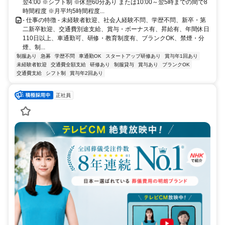
翌4:00 ※シフト制 ※休憩60分あり または10:00～翌5時までの間で8
時間程度 ※月平均5時間程度...
- 仕事の特徴 - 未経験者歓迎、社会人経験不問、学歴不問、新卒・第
二新卒歓迎、交通費別途支給、賞与・ボーナス有、昇給有、年間休日
110日以上、車通勤可、研修・教育制度有、ブランクOK、禁煙・分
煙、制...
制服あり
急募
学歴不問
車通勤OK
スタートアップ研修あり
賞与年1回あり
未経験者歓迎
交通費全額支給
研修あり
制服貸与
賞与あり
ブランクOK
交通費支給
シフト制
賞与年2回あり
正社員