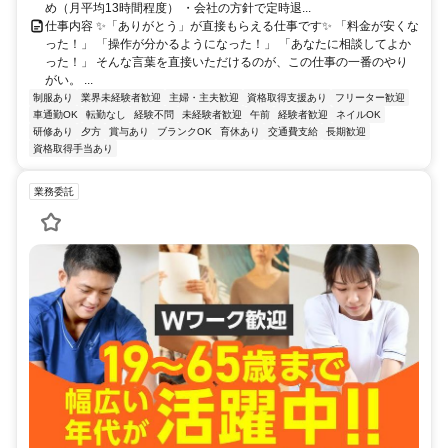
め（月平均13時間程度） ・会社の方針で定時退...
仕事内容 ✨「ありがとう」が直接もらえる仕事です✨ 「料金が安くな
った！」 「操作が分かるようになった！」 「あなたに相談してよか
った！」 そんな言葉を直接いただけるのが、この仕事の一番のやり
がい。 ...
制服あり
業界未経験者歓迎
主婦・主夫歓迎
資格取得支援あり
フリーター歓迎
車通勤OK
転勤なし
経験不問
未経験者歓迎
午前
経験者歓迎
ネイルOK
研修あり
夕方
賞与あり
ブランクOK
育休あり
交通費支給
長期歓迎
資格取得手当あり
業務委託