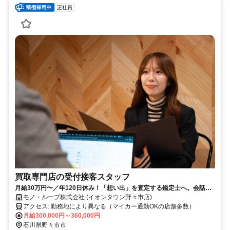
正社員
買取専門店の受付接客スタッフ
月給30万円〜／年120日休み！「想い出」を査定する鑑定士へ。会話を
楽しみながら稼げる未経験歓迎の仕事
モノ・ループ株式会社 (イオンタウン野々市店)
アクセス: 勤務地により異なる（マイカー通勤OKの店舗多数）
月給300,000円～360,000円
石川県野々市市