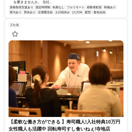
を磨きませんか。 当社...
資格取得支援あり
固定時間制
転勤なし
フルリモート
経験者歓迎
研修あり
賞与あり
育休あり
交通費支給
土日祝休み
ひげOK
髪型・髪色自由
正社員
【柔軟な働き方ができる 】寿司職人!入社特典10万円
女性職人も活躍中 回転寿司すし食いねぇ!寺地店