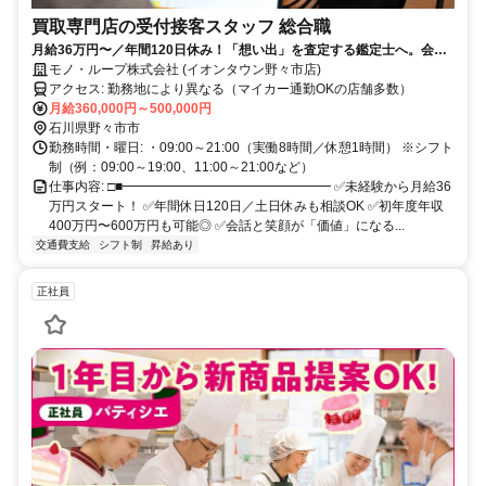
買取専門店の受付接客スタッフ 総合職
月給36万円〜／年間120日休み！「想い出」を査定する鑑定士へ。会話
を楽しみながら稼げる未経験歓迎の仕事
モノ・ループ株式会社 (イオンタウン野々市店)
アクセス: 勤務地により異なる（マイカー通勤OKの店舗多数）
月給360,000円～500,000円
石川県野々市市
勤務時間・曜日: ・09:00～21:00（実働8時間／休憩1時間） ※シフト
制（例：09:00～19:00、11:00～21:00など）
仕事内容: □■━━━━━━━━━━━━━━━━ ✅未経験から月給36
万円スタート！ ✅年間休日120日／土日休みも相談OK ✅初年度年収
400万円〜600万円も可能◎ ✅会話と笑顔が「価値」になる...
交通費支給
シフト制
昇給あり
正社員