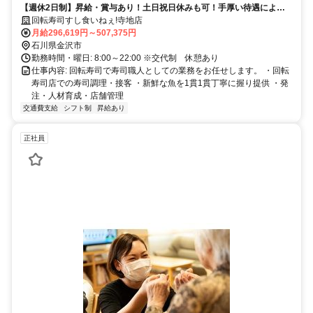
【週休2⽇制】昇給・賞与あり！土日祝日休みも可！手厚い待遇により
スタッフの定着率も高い！
回転寿司すし食いねぇ!寺地店
月給296,619円～507,375円
石川県金沢市
勤務時間・曜日: 8:00～22:00 ※交代制 休憩あり
仕事内容: 回転寿司で寿司職人としての業務をお任せします。 ・回転
寿司店での寿司調理・接客 ・新鮮な魚を1貫1貫丁寧に握り提供 ・発
注・人材育成・店舗管理
交通費支給
シフト制
昇給あり
正社員