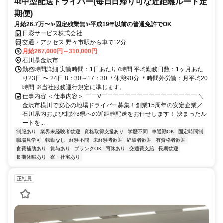
4t中型配送ドライバー(毎日日帰り可な近距離ルート定
期便)
月給26.7万〜✨固定残業無✨平成19年以前の普通免許でOK
日彩サービス株式会社
交通・アクセス 野々市駅から車で12分
月給267,000円～310,000円
石川県金沢市
勤務時間詳細 実働時間：1日あたり7時間 平均勤務日数：1ヶ月あた
り23日 〜 24日 8：30～17：30 ＊休憩90分 ＊時間外労働：月平均20
時間 ※当社服務運行規定に準じます。
仕事内容 ＜仕事内容＞ ￣￣V￣￣￣￣￣￣￣￣￣￣￣￣￣￣￣￣ ＼
金沢市横川で安心の地場ドライバー募集！創業15周年の安定企業／
石川県内および北陸3県への近距離配送をお任せします！ 決まったル
ートを...
制服あり
業界未経験者歓迎
資格取得支援あり
学歴不問
車通勤OK
固定時間制
職場見学可
転勤なし
経験不問
未経験者歓迎
経験者歓迎
有資格者歓迎
食費補助あり
賞与あり
ブランクOK
育休あり
交通費支給
長期歓迎
長期休暇あり
寮・社宅あり
正社員