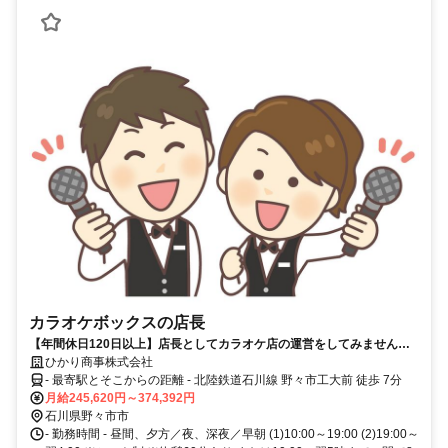
カラオケボックスの店長
【年間休日120日以上】店長としてカラオケ店の運営をしてみません
か？未経験・異業種からの転職者積極採用！
ひかり商事株式会社
- 最寄駅とそこからの距離 - 北陸鉄道石川線 野々市工大前 徒歩 7分
月給245,620円～374,392円
石川県野々市市
- 勤務時間 - 昼間、夕方／夜、深夜／早朝 (1)10:00～19:00 (2)19:00～