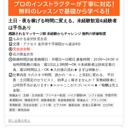
土日・夜を稼げる時間に変える。未経験歓迎&経験者
は手当あり
感謝されるマッサージ師 未経験からチャレンジ 無料の研修制度
もみかる金沢伏見台店
交通・アクセス 金沢赤十字病院から徒歩8分
完全歩合制
石川県金沢市
勤務時間詳細 勤務曜日：月曜日〜日曜日 募集時間：10:00〜24:00 ※
短時間勤務の場合：週1日以上3時間〜OK ※未経験者は技術定着の
為、週10時間以上～OK ★入社後の流れ★ まずは研修か...
仕事内容 そのスキマ時間、誰かの「ホッ」と笑顔に変わる。 平日
夜・土日限定のセラピスト、効率よく稼ぎませんか？ 実務経験者に
は特別手当があります♪ ★≫≫≫ここがスゴい≪≪≪★ ✅報酬は売上
金額...
制服あり
主婦・主夫歓迎
フリーター歓迎
バイク通勤OK
シフト自由
学歴不問
車通勤OK
職場見学可
経験者歓迎
有資格者歓迎
研修あり
ブランクOK
長期歓迎
完全歩合制
シフト制
ピアスOK
服装自由
友達と応募OK
ひげOK
髪型・髪色自由
同じ企業の求人