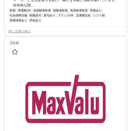
メーカーとも安定取引を続け、確かな実績と信頼を築いています。
対外的な関...
長期
車通勤OK
未経験者歓迎
経験者歓迎
有資格者歓迎
研修あり
社会保険完備
制服貸与
賞与あり
ブランクOK
交通費支給
シフト制
長期休暇あり
昇給あり
同じ企業の求人
正社員