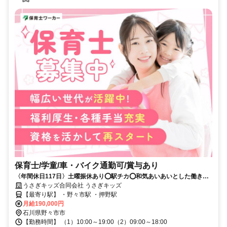
保育士/学童/車・バイク通勤可/賞与あり
〈年間休日117日〉土曜振休あり⭕駅チカ⭕和気あいあいとした働きや
すい児童発達支援・放課後等デイサービス❗️
うさぎキッズ合同会社 うさぎキッズ
【最寄り駅】 ・野々市駅 ・押野駅
月給190,000円
石川県野々市市
【勤務時間】 （1）10:00～19:00（2）09:00～18:00