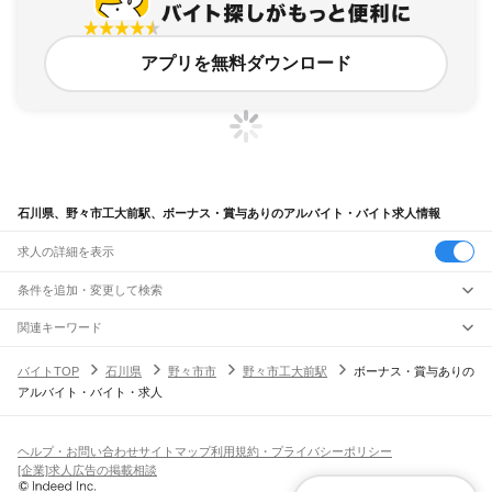
アプリを無料ダウンロード
石川県、野々市工大前駅、ボーナス・賞与ありのアルバイト・バイト求人情報
求人の詳細を表示
条件を追加・変更して検索
市区町村を追加・変更
関連キーワード
完全在宅ワーク 全国
シール貼り 在宅
現在地周辺
ガチャガチャ
犬カフェ
石川県
駅を追加・変更
バイトTOP
石川県
野々市市
野々市工大前駅
ボーナス・賞与ありの
石川県
すべて
アルバイト・バイト・求人
金沢市
七尾市
小松市
輪島市
珠洲市
加賀市
羽咋市
かほく市
白山市
能美市
職種を追加・変更
JR北陸本線(米原～金沢)
野々市市
能美郡
石川郡
河北郡
羽咋郡
鹿島郡
鳳珠郡
大聖寺駅
加賀温泉駅
動橋駅
粟津駅
小松駅
明峰駅
能美根上駅
小舞子駅
美川駅
飲食・フードサービス
特徴を追加・変更
加賀笠間駅
松任駅
野々市駅
西金沢駅
金沢駅
飲食・フードサービス
すべて
ヘルプ・お問い合わせ
サイトマップ
利用規約・プライバシーポリシー
ホールスタッフ
キッチンスタッフ
皿洗い・洗い場
精肉・鮮魚加工
給食調理
人気
[企業]求人広告の掲載相談
JR七尾線
雇用形態を追加・変更
パン屋（ベーカリー）
フードカウンター販売員
バー（BAR）・バーテンダー
日払いOK
高校生歓迎
学生歓迎
深夜の仕事
髪型・髪色自由
ひげOK
ネイルOK
津幡駅
中津幡駅
本津幡駅
能瀬駅
宇野気駅
横山駅
高松駅
免田駅
宝達駅
敷浪駅