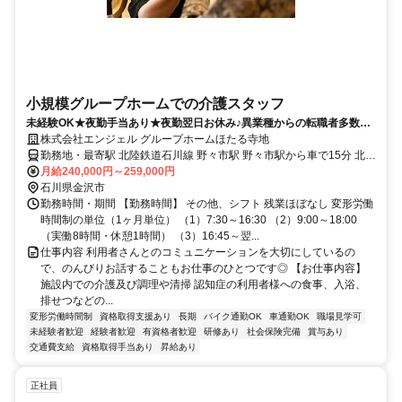
小規模グループホームでの介護スタッフ
未経験OK★夜勤手当あり★夜勤翌日お休み♪異業種からの転職者多数★
まずは見学だけでもOK!!
株式会社エンジェル グループホームほたる寺地
勤務地・最寄駅 北陸鉄道石川線 野々市駅 野々市駅から車で15分 北陸
鉄道石川線 押野駅 押野駅より車で8分 有松交差点より車7分
月給240,000円～259,000円
石川県金沢市
勤務時間・期間 【勤務時間】 その他、シフト 残業ほぼなし 変形労働
時間制の単位（1ヶ月単位） （1）7:30～16:30 （2）9:00～18:00
（実働8時間・休憩1時間） （3）16:45～翌...
仕事内容 利用者さんとのコミュニケーションを大切にしているの
で、のんびりお話することもお仕事のひとつです◎ 【お仕事内容】
施設内での介護及び調理や清掃 認知症の利用者様への食事、入浴、
排せつなどの...
変形労働時間制
資格取得支援あり
長期
バイク通勤OK
車通勤OK
職場見学可
未経験者歓迎
経験者歓迎
有資格者歓迎
研修あり
社会保険完備
賞与あり
交通費支給
資格取得手当あり
昇給あり
正社員