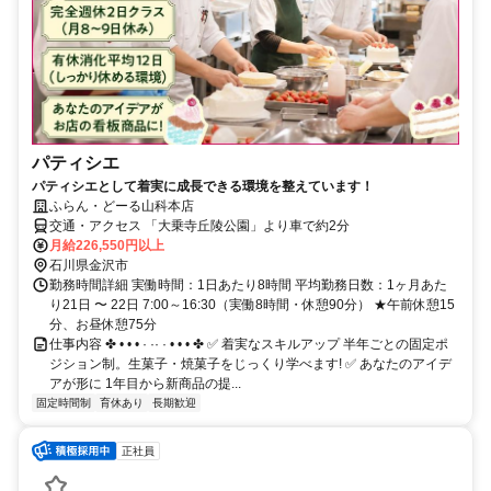
パティシエ
パティシエとして着実に成長できる環境を整えています！
ふらん・どーる山科本店
交通・アクセス 「大乗寺丘陵公園」より車で約2分
月給226,550円以上
石川県金沢市
勤務時間詳細 実働時間：1日あたり8時間 平均勤務日数：1ヶ月あた
り21日 〜 22日 7:00～16:30（実働8時間・休憩90分） ★午前休憩15
分、お昼休憩75分
仕事内容 ✤ • • • · ·· · • • • ✤ ✅ 着実なスキルアップ 半年ごとの固定ポ
ジション制。生菓子・焼菓子をじっくり学べます! ✅ あなたのアイデ
アが形に 1年目から新商品の提...
固定時間制
育休あり
長期歓迎
正社員