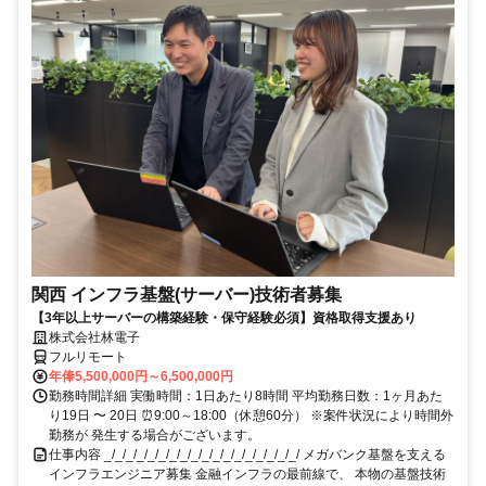
関西 インフラ基盤(サーバー)技術者募集
【3年以上サーバーの構築経験・保守経験必須】資格取得支援あり
株式会社林電子
フルリモート
年俸5,500,000円～6,500,000円
勤務時間詳細 実働時間：1日あたり8時間 平均勤務日数：1ヶ月あた
り19日 〜 20日 ⏰9:00～18:00（休憩60分） ※案件状況により時間外
勤務が 発生する場合がございます。
仕事内容 _/_/_/_/_/_/_/_/_/_/_/_/_/_/_/_/_/_/ メガバンク基盤を支える
インフラエンジニア募集 金融インフラの最前線で、 本物の基盤技術