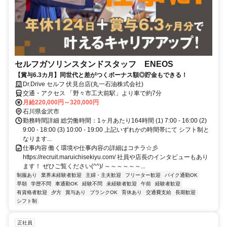
セルフガソリンスタンドスタッフ ENEOS
【賞与6.3カ月】同世代と差がつくボーナス額◎貯金もできる！
Dr.Drive セルフ 伏見台店(丸一石油株式会社)
交通・アクセス 「野々市工大前駅」より車で約7分
月給220,000円～320,000円
石川県金沢市
勤務時間詳細 総労働時間：1ヶ月あたり164時間 (1) 7:00 - 16:00 (2)
9:00 - 18:00 (3) 10:00 - 19:00 上記いずれかの時間帯にて シフト制と
なります...
仕事内容 働く環境や仕事内容の詳細はコチラ☆彡
https://recruit.maruichisekiyu.com/ 社員や店長のインタビューもあり
ます！ ぜひご覧ください(^^)/ ～～～～～～...
制服あり
業界未経験者歓迎
主婦・主夫歓迎
フリーター歓迎
バイク通勤OK
早朝
学歴不問
車通勤OK
経験不問
未経験者歓迎
午前
経験者歓迎
有資格者歓迎
夕方
賞与あり
ブランクOK
育休あり
交通費支給
長期歓迎
シフト制
正社員