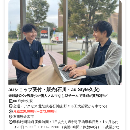
auショップ受付・販売(石川・au Style久安)
未経験OK✨残業少✅個人ノルマなし◎チームで達成✅賞与2回✅
au Style久安
交通・アクセス 北陸鉄道石川線 野々市工大前駅から車で5分
月給220,000円～273,000円
石川県金沢市
勤務時間詳細 実働時間：1日あたり8時間 平均勤務日数：1ヶ月あた
り20日 〜 22日 10:00～19:00 （実働8時間／休憩60分） ・残業少な