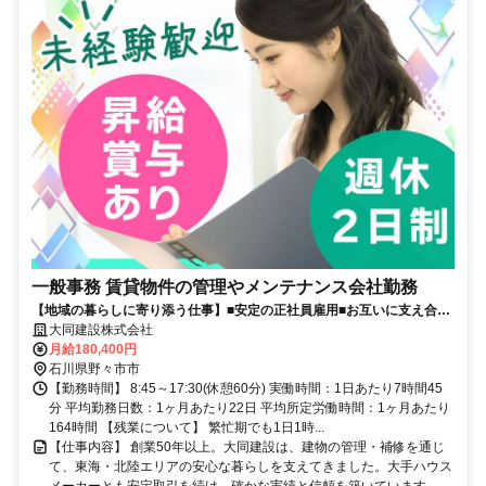
一般事務 賃貸物件の管理やメンテナンス会社勤務
【地域の暮らしに寄り添う仕事】■安定の正社員雇用■お互いに支え合う
家族的な雰囲気■ひさびさのオフィス復帰も応援
大同建設株式会社
月給180,400円
石川県野々市市
【勤務時間】 8:45～17:30(休憩60分) 実働時間：1日あたり7時間45
分 平均勤務日数：1ヶ月あたり22日 平均所定労働時間：1ヶ月あたり
164時間 【残業について】 繁忙期でも1日1時...
【仕事内容】 創業50年以上。大同建設は、建物の管理・補修を通じ
て、東海・北陸エリアの安心な暮らしを支えてきました。大手ハウス