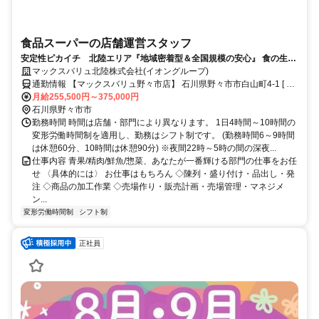
食品スーパーの店舗運営スタッフ
安定性ピカイチ 北陸エリア『地域密着型＆全国規模の安心』 食の生活
を楽しくするお店を一緒に創ろう
マックスバリュ北陸株式会社(イオングループ)
通勤情報 【マックスバリュ野々市店】 石川県野々市市白山町4-1 [ 馬
替駅 ]より徒歩12分 [ 市立菅原中学校 ]より徒歩5分 [ 野々市駅 ]より車
月給255,500円～375,000円
で約10分
石川県野々市市
勤務時間 時間は店舗・部門により異なります。 1日4時間～10時間の
変形労働時間制を適用し、勤務はシフト制です。 (勤務時間6～9時間
は休憩60分、10時間は休憩90分) ※夜間22時～5時の間の深夜...
仕事内容 青果/精肉/鮮魚/惣菜、あなたが一番輝ける部門の仕事をお任
せ 〈具体的には〉 お仕事はもちろん ◇陳列・盛り付け・品出し・発
注 ◇商品の加工作業 ◇売場作り・販売計画・売場管理・マネジメ
ン...
変形労働時間制
シフト制
正社員