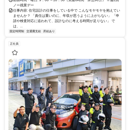
勤務時間・曜日: 9：00 ～18：30（実働8時間 休憩90分） ※週2回
ノー残業デー
仕事内容: 住宅設計の仕事をしている中で こんなモヤモヤを抱えてい
ませんか？ 「責任は重いのに、年収が思うように上がらない」 「申
請や検査対応に追われて、設計なのに考える時間が足りない」 で
は、...
固定時間制
交通費支給
昇給あり
正社員