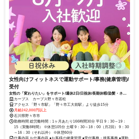
女性向けフィットネスで運動サポート/事務(健康管理)/
受付
女性の「変わりたい」をサポート/週休2日/日祝休/長期休暇/染髪・ネイ
ルOK※規定内
カーブス カーブス野々市若松
アクセス 「野々市駅」「野々市工大前駅」より徒歩15分
月給242,000円以上
石川県野々市市
勤務時間 総労働時間：1ヶ月あたり166時間30分 平日 9：30～19：
15（実働8時間） ※休憩105分 土曜 9：30～18：00（月2回） 9：30
～16：30（それ以外） ※休憩60分
仕事内容 お仕事内容 ●お客様の健康管理 ●受付事務・接客事務 ●運動