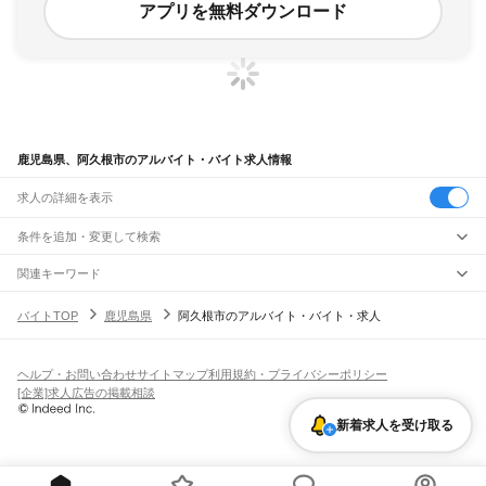
アプリを無料ダウンロード
鹿児島県、阿久根市のアルバイト・バイト求人情報
求人の詳細を表示
条件を追加・変更して検索
市区町村を追加・変更
関連キーワード
鹿児島阿久根市
鹿児島県 阿久根市 コスモス
鹿児島県 鹿児島市 acg
鹿児島県
駅を追加・変更
バイトTOP
鹿児島県
阿久根市のアルバイト・バイト・求人
鹿児島県 鹿児島市 あ
派遣 鹿児島県阿久根
鹿児島県
すべて
鹿児島市
鹿屋市
枕崎市
阿久根市
出水市
指宿市
西之表市
垂水市
薩摩川内市
職種を追加・変更
JR鹿児島本線(川内～鹿児島)
日置市
曽於市
霧島市
いちき串木野市
南さつま市
志布志市
奄美市
南九州市
川内駅
隈之城駅
木場茶屋駅
串木野駅
神村学園前駅
市来駅
湯之元駅
東市来駅
飲食・フードサービス
伊佐市
姶良市
鹿児島郡
薩摩郡
出水郡
姶良郡
曽於郡
肝属郡
熊毛郡
大島郡
ヘルプ・お問い合わせ
サイトマップ
利用規約・プライバシーポリシー
特徴を追加・変更
伊集院駅
薩摩松元駅
上伊集院駅
広木駅
鹿児島中央駅
鹿児島駅
飲食・フードサービス
すべて
[企業]求人広告の掲載相談
ホールスタッフ
キッチンスタッフ
皿洗い・洗い場
精肉・鮮魚加工
給食調理
人気
JR日豊本線(佐伯～鹿児島中央)
雇用形態を追加・変更
新着求人を受け取る
パン屋（ベーカリー）
フードカウンター販売員
バー（BAR）・バーテンダー
日払いOK
高校生歓迎
学生歓迎
深夜の仕事
髪型・髪色自由
ひげOK
ネイルOK
財部駅
北俣駅
大隅大川原駅
北永野田駅
霧島神宮駅
国分駅
隼人駅
加治木駅
錦江駅
飲食店補助（開店・閉店準備）
飲食店（店長・マネージャー）
ピアスOK
アルバイト・パート
履歴書不要
オープニングスタッフ
留学生・外国人活躍中
帖佐駅
姶良駅
重富駅
竜ケ水駅
鹿児島駅
鹿児島中央駅
都道府県を変更
営業・販売
勤務期間
正社員
えびの高原線(八代～吉松)
営業・販売
すべて
短期
契約社員
単発・1日OK
長期
期間限定（春夏冬休み等）