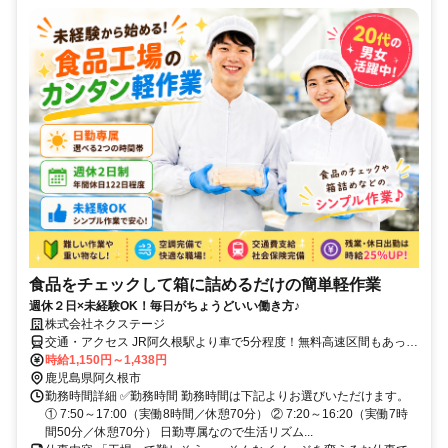
食品をチェックして箱に詰めるだけの簡単軽作業
週休２日×未経験OK！毎日がちょうどいい働き方♪
株式会社ネクステージ
交通・アクセス JR阿久根駅より車で5分程度！無料高速区間もあって
更にアクセス◎
時給1,150円～1,438円
鹿児島県阿久根市
勤務時間詳細 ✅勤務時間 勤務時間は下記よりお選びいただけます。
① 7:50～17:00（実働8時間／休憩70分） ② 7:20～16:20（実働7時
間50分／休憩70分） 日勤専属なので生活リズム...