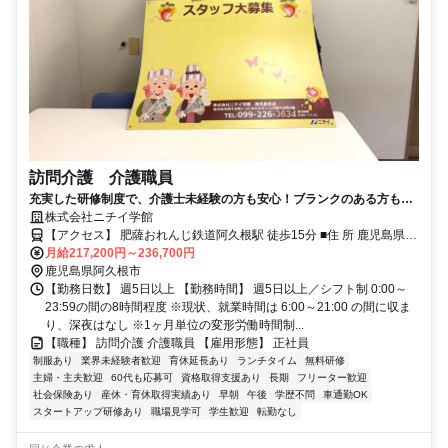
訪問介護 介護職員
充実した研修制度で、介護士未経験の方も安心！ブランクのある方も大
歓迎！！様々な年代のスタッフが活躍できるお仕事です。
株式会社ニチイ学館
【アクセス】 肥薩おれんじ鉄道阿久根駅 徒歩15分 ■住 所 鹿児島県
阿久根市 鶴見町201林ﾋﾞﾙ1F2号室 ■アクセス 肥薩おれんじ鉄道阿久
月給217,200円～236,700円
根駅 徒歩15分
鹿児島県阿久根市
【勤務日数】 週5日以上 【勤務時間】 週5日以上／シフト制 0:00～
23:59の間の8時間程度 ※現状、就業時間は 6:00～21:00 の間に収ま
り、深夜はなし ※1ヶ月単位の変形労働時間制...
【職種】 訪問介護 介護職員 【雇用形態】 正社員
制服あり
業界未経験者歓迎
育休延長あり
ランチタイム
無料研修
主婦・主夫歓迎
60代も応募可
資格取得支援あり
長期
フリーター歓迎
社会保険あり
産休・育休取得実績あり
早朝
午後
学歴不問
車通勤OK
スタートアップ研修あり
職場見学可
学生歓迎
転勤なし