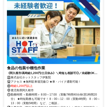
食品の包装や梱包作業
《阿久根市/高時給1,200円/土日休み》＼時短も相談可◎／未経験OK！
干物のパック詰めと梱包作業★
株式会社ホットスタッフ伊集院
アクセス ★無料駐車場完備◎ ★車・バイク通勤可能！
時給1,200円以上
鹿児島県阿久根市
勤務時間 ＜勤務時間＞ 8:00～17:00 （実働7時間40分/休憩1時間20
分） ★時短勤務も可能です！ 8：00～12：00（実動4時間） 8：00～
13：00（実動5時間） など、ご相談...