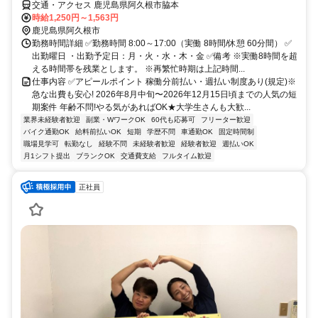
交通・アクセス 鹿児島県阿久根市脇本
時給1,250円～1,563円
鹿児島県阿久根市
勤務時間詳細 ✅勤務時間 8:00～17:00（実働 8時間/休憩 60分間） ✅
出勤曜日 ・出勤予定日：月・火・水・木・金 ✅備考 ※実働8時間を超
える時間帯を残業とします。 ※再繁忙時期は上記時間...
仕事内容 ✅アピールポイント 稼働分前払い・週払い制度あり(規定)※
急な出費も安心! 2026年8月中旬〜2026年12月15日頃までの人気の短
期案件 年齢不問!やる気があればOK★大学生さんも大歓...
業界未経験者歓迎
副業・WワークOK
60代も応募可
フリーター歓迎
バイク通勤OK
給料前払いOK
短期
学歴不問
車通勤OK
固定時間制
職場見学可
転勤なし
経験不問
未経験者歓迎
経験者歓迎
週払いOK
月1シフト提出
ブランクOK
交通費支給
フルタイム歓迎
正社員