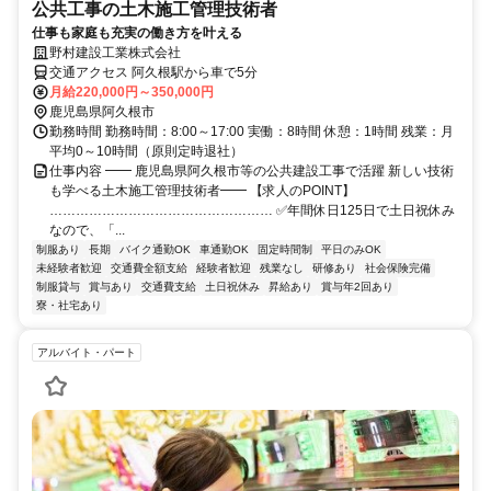
公共工事の土木施工管理技術者
仕事も家庭も充実の働き方を叶える
野村建設工業株式会社
交通アクセス 阿久根駅から車で5分
月給220,000円～350,000円
鹿児島県阿久根市
勤務時間 勤務時間：8:00～17:00 実働：8時間 休憩：1時間 残業：月
平均0～10時間（原則定時退社）
仕事内容 ━━ 鹿児島県阿久根市等の公共建設工事で活躍 新しい技術
も学べる土木施工管理技術者━━ 【求人のPOINT】
…………………………………………… ✅年間休日125日で土日祝休み
なので、「...
制服あり
長期
バイク通勤OK
車通勤OK
固定時間制
平日のみOK
未経験者歓迎
交通費全額支給
経験者歓迎
残業なし
研修あり
社会保険完備
制服貸与
賞与あり
交通費支給
土日祝休み
昇給あり
賞与年2回あり
寮・社宅あり
アルバイト・パート