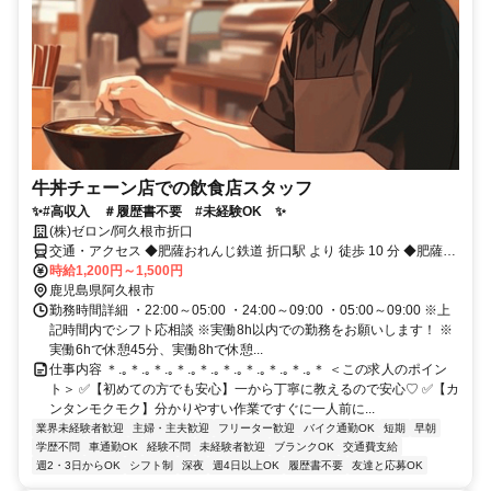
牛丼チェーン店での飲食店スタッフ
✨#高収入 ＃履歴書不要 #未経験OK ✨
(株)ゼロン/阿久根市折口
交通・アクセス ◆肥薩おれんじ鉄道 折口駅 より 徒歩 10 分 ◆肥薩お
れんじ鉄道 野田郷駅 より 車 10 分 ◆肥薩おれんじ鉄道 阿久根駅 より
時給1,200円～1,500円
車 10 分
鹿児島県阿久根市
勤務時間詳細 ・22:00～05:00 ・24:00～09:00 ・05:00～09:00 ※上
記時間内でシフト応相談 ※実働8h以内での勤務をお願いします！ ※
実働6hで休憩45分、実働8hで休憩...
仕事内容 ＊.｡＊.｡＊.｡＊.｡＊.｡＊.｡＊.｡＊.｡＊.｡＊ ＜この求人のポイン
ト＞ ✅【初めての方でも安心】一から丁寧に教えるので安心♡ ✅【カ
ンタンモクモク】分かりやすい作業ですぐに一人前に...
業界未経験者歓迎
主婦・主夫歓迎
フリーター歓迎
バイク通勤OK
短期
早朝
学歴不問
車通勤OK
経験不問
未経験者歓迎
ブランクOK
交通費支給
週2・3日からOK
シフト制
深夜
週4日以上OK
履歴書不要
友達と応募OK