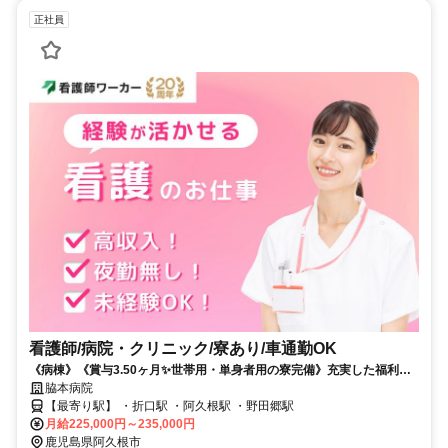
正社員
看護師/病院・クリニック/寮あり/車通勤OK
《病棟》《賞与3.50ヶ月✨世帯用・単身者用の寮完備》充実した福利厚
生✨完全週休2日制✨病院でのお仕事です✨
脇本病院
【最寄り駅】 ・折口駅 ・阿久根駅 ・野田郷駅
月給225,000円～235,000円
鹿児島県阿久根市