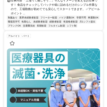
仕事内容 「工場って難しそう…」そんなイメージを変えるお仕事で
す！ 食品をチェックしてパックや箱に詰めるだけのシンプル作業な
ので、工場勤務が初めてでも安心してスタートできます。 ✅アピール
ポイント ...
制服あり
業界未経験者歓迎
フリーター歓迎
バイク通勤OK
学歴不問
車通勤OK
職場見学可
転勤なし
未経験者歓迎
経験者歓迎
有資格者歓迎
月1シフト提出
ブランクOK
交通費支給
長期歓迎
フルタイム歓迎
シフト制
アルバイト・パート