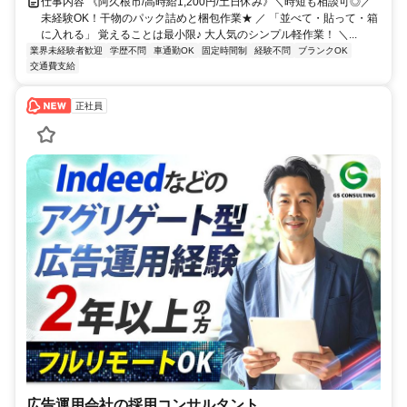
仕事内容 《阿久根市/高時給1,200円/土日休み》＼時短も相談可◎／
未経験OK！干物のパック詰めと梱包作業★ ／ 「並べて・貼って・箱
に入れる」 覚えることは最小限♪ 大人気のシンプル軽作業！ ＼...
業界未経験者歓迎
学歴不問
車通勤OK
固定時間制
経験不問
ブランクOK
交通費支給
正社員
広告運用会社の採用コンサルタント