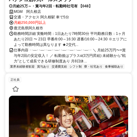
◎月給25万～・賞与年2回・転勤時社宅有 【048】
MGM 阿久根店
交通・アクセス 阿久根駅 車で5分
月給250,000円以上
鹿児島県阿久根市
勤務時間詳細 実働時間：1日あたり7時間30分 平均勤務日数：1ヶ月
あたり20日 〜 23日 早番/8:00～16:30 遅番/16:00～24:30 ※エリアに
よって勤務時間は異なります ★2交代...
仕事内容 ･･―･･―･･―･･―･･―･･―･･―･･―･･ ＼ 月給25万円〜×賞
与年2回の安定収入！ ／ 転勤後はプラスα(3万円昇給) 未経験から“戦
力”として成長できる研修制度あり 月8日休...
業界未経験者歓迎
賞与あり
交通費支給
シフト制
寮・社宅あり
食事補助あり
正社員