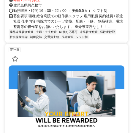
備 】
時給1,500円以上
鹿児島県阿久根市
勤務曜日・時間 16：30～22：00 （ 実働5.5ｈ ） シフト制
募集要項 職種 総合病院での軽作業スタッフ 雇用形態 契約社員 / 派遣
社員 仕事内容 病院内でのシーツ交換、配膳・下膳、 物品補充、環境
整備等の軽作業をお願いいたします。 ※介護業務なし！！ ...
業界未経験者歓迎
主婦・主夫歓迎
60代も応募可
未経験者歓迎
経験者歓迎
社会保険完備
制服貸与
交通費支給
長期歓迎
シフト制
正社員