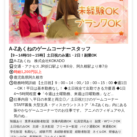
A-Zあくねのゲームコーナースタッフ
【9～14時/10～15時】土日祝のみ週1・2日！副業OK
A-Zあくね 株式会社KOKADO
交通・アクセス JR折口駅より車6分、阿久根駅より車7分
時給1,200円以上
鹿児島県阿久根市
勤務時間詳細 【土日祝】9：00～14：00／10：00～15：00 ◆週1日
～OK！平日は基本勤務なし！ ◆土日祝全て出勤できる方優遇 ◆1日
4〜5時間程度 ◆「今週は土曜勤務、来週は日曜勤務」など...
仕事内容 ＼平日の本業と両立◎／ 土日祝だけのゲームコーナー
STAFF募集 大型文具・ディスカウントストア「A-Zあくね」内にある
賑やかなゲームコーナーでのお仕事です。 アニメのフィギュアや人
気のぬ...
制服あり
業界未経験者歓迎
扶養内勤務OK
社員登用あり
副業・WワークOK
土日祝のみOK
主婦・主夫歓迎
フリーター歓迎
バイク通勤OK
車通勤OK
学生歓迎
転勤なし
経験不問
未経験者歓迎
経験者歓迎
ネイルOK
研修あり
ブランクOK
長期歓迎
フルタイム歓迎