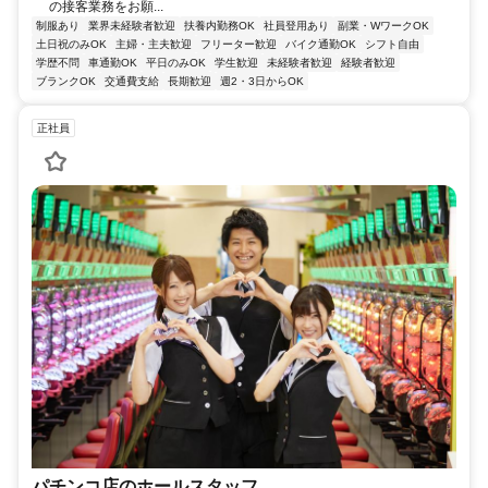
の接客業務をお願...
制服あり
業界未経験者歓迎
扶養内勤務OK
社員登用あり
副業・WワークOK
土日祝のみOK
主婦・主夫歓迎
フリーター歓迎
バイク通勤OK
シフト自由
学歴不問
車通勤OK
平日のみOK
学生歓迎
未経験者歓迎
経験者歓迎
ブランクOK
交通費支給
長期歓迎
週2・3日からOK
正社員
パチンコ店のホールスタッフ