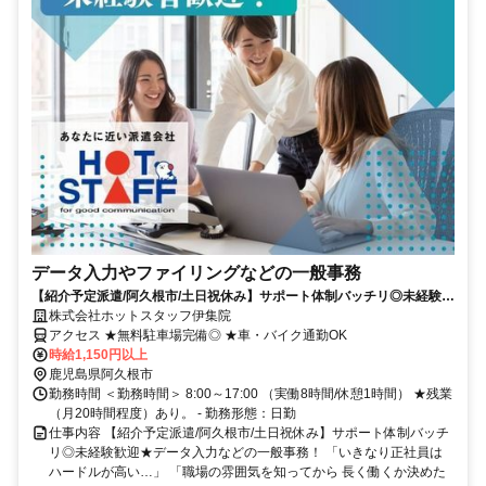
データ入力やファイリングなどの一般事務
【紹介予定派遣/阿久根市/土日祝休み】サポート体制バッチリ◎未経験歓
迎★データ入力などの一般事務！
株式会社ホットスタッフ伊集院
アクセス ★無料駐車場完備◎ ★車・バイク通勤OK
時給1,150円以上
鹿児島県阿久根市
勤務時間 ＜勤務時間＞ 8:00～17:00 （実働8時間/休憩1時間） ★残業
（月20時間程度）あり。 - 勤務形態：日勤
仕事内容 【紹介予定派遣/阿久根市/土日祝休み】サポート体制バッチ
リ◎未経験歓迎★データ入力などの一般事務！ 「いきなり正社員は
ハードルが高い…」 「職場の雰囲気を知ってから 長く働くか決めた