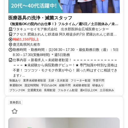
医療器具の洗浄・滅菌スタッフ
《無資格OKの院内のお仕事！》フルタイム／週5日／土日祝休み／未経
験OK／車通勤OK／育児支援も充実◎
ワタキューセイモア株式会社 出水郡医師会広域医療センター
アクセス 肥薩おれんじ鉄道線 阿久根徒歩約7分 肥薩おれんじ鉄道
「阿久根駅」徒歩10分、「市民病院前」バス停徒歩3分
時給1,150円以上
鹿児島県阿久根市
勤務時間 ・勤務時間： [1] 08:30～17:30 ・最低勤務日数（週）：5日
8:30～17:30(実働8時間) ＊週5日勤務
仕事内容 ＜新着求人＞未経験者歓迎！ ＝＝＝＝＝＝＝＝＝＝＝＝＝
＝＝＝ ★未経験から病院勤務デビュー！★ 専門知識や特別な資格は
不要！ コツコツ・モクモク作業が中心！ 困った時はすぐに相談でき
ます♪ ...
制服あり
業界未経験者歓迎
主婦・主夫歓迎
フリーター歓迎
学歴不問
車通勤OK
固定時間制
平日のみOK
経験不問
未経験者歓迎
研修あり
ブランクOK
交通費支給
長期歓迎
フルタイム歓迎
週4日以上OK
土日祝休み
業務委託