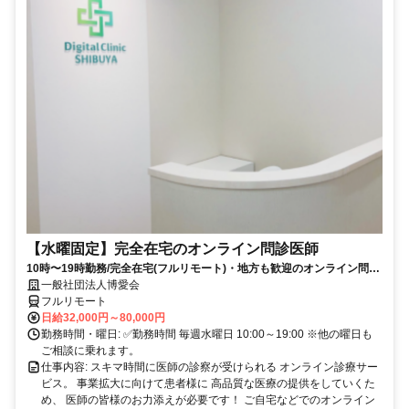
【水曜固定】完全在宅のオンライン問診医師
10時〜19時勤務/完全在宅(フルリモート)・地方も歓迎のオンライン問診
業務
一般社団法人博愛会
フルリモート
日給32,000円～80,000円
勤務時間・曜日: ✅勤務時間 毎週水曜日 10:00～19:00 ※他の曜日も
ご相談に乗れます。
仕事内容: スキマ時間に医師の診察が受けられる オンライン診療サー
ビス。 事業拡大に向けて患者様に 高品質な医療の提供をしていくた
め、 医師の皆様のお力添えが必要です！ ご自宅などでのオンライン