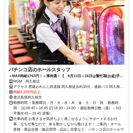
パチンコ店のホールスタッフ
＜MAX時給1763円！＞厚待遇！【 8月13日～16日は繁忙期(お盆)手当
支給！いまからでも間に合う！時給＋αで稼いじゃおう♪ ※勤務条件
MGM 阿久根店
有 】★ダントツの社員登用率★安定◎パチンコ店ホールスタッフ ★
アクセス 肥薩おれんじ鉄道線 阿久根徒歩約30分、連絡バス 阿久根徒
早番のみ・遅番のみ勤務OK！学生(専・短・大学生)歓迎！時短勤務も可
歩約30分、肥薩おれんじ鉄道線 折口徒歩約42分
時給1,250円以上
能！シフトもご相談くださいね！
鹿児島県阿久根市
勤務時間 ・勤務曜日：月・火・水・木・金・土・日・祝 ・勤務時
間： [1] 08:45～16:45 [2] 16:30～24:00 ・最低勤務日数（週）：3日
早番/8:45～16:45 遅番/...
仕事内容 お客さまが気持ちよく過ごせるようにサポートするお仕
事。立ち仕事なので、体を動かしながら働けます！ ご案内・ホール
業務・商品交換・備品管理・品出し作業など、パチンコ店のホールで