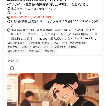
■アグリゲート型広告の運用経験2年以上■即戦力・自走できる方
株式会社ジーエスコンサルティング
フルリモート
年俸5,000,000円～6,000,000円
勤務時間詳細 総労働時間：1ヶ月あたり160時間 9:00～18:00(休憩60
分)
仕事内容 雇用形態：正社員 職種：事業別責任者、その他カスタマー
サクセス、カスタマーサクセスマネージャー ／ 【経験者限定・実務
経験2年以上必須】 ・Indeed、求人ボックスなど アグリゲート型...
資格取得支援あり
固定時間制
転勤なし
フルリモート
交通費全額支給
経験者歓迎
研修あり
在宅OK
育休あり
交通費支給
長期歓迎
資格取得手当あり
長期休暇あり
土日祝休み
派遣社員