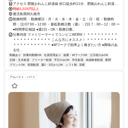
アクセス 肥薩おれんじ鉄道線 折口徒歩約11分、肥薩おれんじ鉄道線
野田郷徒歩約57分、肥薩おれんじ鉄道線 阿久根徒歩約71分
時給1,026円以上
鹿児島県阿久根市
勤務時間 ・勤務曜日：月・火・水・木・金・土・日・祝 ・勤務時
間： [1] 07:00～12:00 ・最低勤務日数（週）：2日 7：00～12：00 ー
●時間帯応相談 ●週2日～OK！勤務日数...
仕事内容 ファミリーマートでコンビニWORK！ ＊＊＊＊＊＊＊＊＊
＊＊＊＊＊＊＊＊＊＊＊ こんな方にオススメ！ ＊＊＊＊＊＊＊＊＊
＊＊＊＊＊＊＊＊＊＊＊ ●Wワークで効率よく稼ぎたい方 ●興味のあ
る仕...
制服あり
扶養内勤務OK
社員登用あり
副業・WワークOK
土日祝のみOK
主婦・主夫歓迎
フリーター歓迎
平日のみOK
学生歓迎
未経験者歓迎
夜間
ブランクOK
長期歓迎
週2・3日からOK
シフト制
深夜
アルバイト・パート