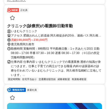
同じ企業の求人
正社員
クリニック(診療所)の看護師/日勤常勤
いまむらクリニック
アクセス 肥薩おれんじ鉄道線 阿久根徒歩約20分、連絡バス 阿久根徒
歩約20分、肥薩おれんじ鉄道線 牛ノ浜徒歩約54分
月給190,000円～230,000円
鹿児島県阿久根市
勤務時間 実働時間：8時間/日 平均勤務日数：1ヶ月あたり20日 日勤
08:00～17:00 早番 07:30～16:30 遅番 08:30～17:30 （※1日の所定
労働時間数8時間）
仕事内容 仕事内容 いまむらクリニックでの看護業務 透析の知識が身
につきます。仕事と子育ての両立ができる職場 内科や泌尿器科の診
療を行われているいまむらクリニックは、阿久根市塩鶴町に立地して
います。...
固定時間制
住宅手当あり
交通費全額支給
経験者歓迎
有資格者歓迎
派遣社員