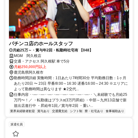
パチンコ店のホールスタッフ
◎月給25万～・賞与年2回・転勤時社宅有 【048】
MGM 阿久根店
交通・アクセス 阿久根駅 車で5分
月給250,000円以上
鹿児島県阿久根市
勤務時間詳細 実働時間：1日あたり7時間30分 平均勤務日数：1ヶ月
あたり20日 〜 23日 早番/8:00～16:30 遅番/16:00～24:30 ※エリアに
よって勤務時間は異なります ★2交代...
仕事内容 ･･―･･―･･―･･―･･―･･―･･―･･―･･ ＼未経験でも月給25
万円〜！／ ・転勤後はプラスα(3万円昇給) ・中部～九州13店舗で新
規出店進行中 ・昇給年1回／賞与年2回 ・重い...
業界未経験者歓迎
賞与あり
交通費支給
シフト制
寮・社宅あり
食事補助あり
派遣社員