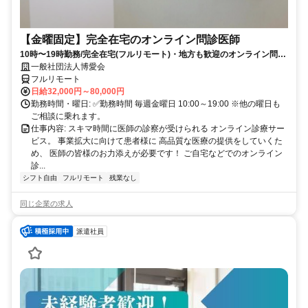
【金曜固定】完全在宅のオンライン問診医師
10時〜19時勤務/完全在宅(フルリモート)・地方も歓迎のオンライン問診
業務
一般社団法人博愛会
フルリモート
日給32,000円～80,000円
勤務時間・曜日: ✅勤務時間 毎週金曜日 10:00～19:00 ※他の曜日も
ご相談に乗れます。
仕事内容: スキマ時間に医師の診察が受けられる オンライン診療サー
ビス。 事業拡大に向けて患者様に 高品質な医療の提供をしていくた
め、 医師の皆様のお力添えが必要です！ ご自宅などでのオンライン
診...
シフト自由
フルリモート
残業なし
同じ企業の求人
派遣社員