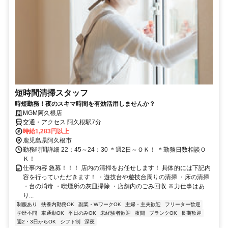
短時間清掃スタッフ
時短勤務！夜のスキマ時間を有効活用しませんか？
MGM阿久根店
交通・アクセス 阿久根駅7分
時給1,283円以上
鹿児島県阿久根市
勤務時間詳細 22：45～24：30 ＊週2日～ＯＫ！ ＊勤務日数相談Ｏ
Ｋ！
仕事内容 急募！！！ 店内の清掃をお任せします！ 具体的には下記内
容を行っていただきます！ ・遊技台や遊技台周りの清掃 ・床の清掃
・台の消毒 ・喫煙所の灰皿掃除 ・店舗内のごみ回収 ※力仕事はあ
り...
制服あり
扶養内勤務OK
副業・WワークOK
主婦・主夫歓迎
フリーター歓迎
学歴不問
車通勤OK
平日のみOK
未経験者歓迎
夜間
ブランクOK
長期歓迎
週2・3日からOK
シフト制
深夜