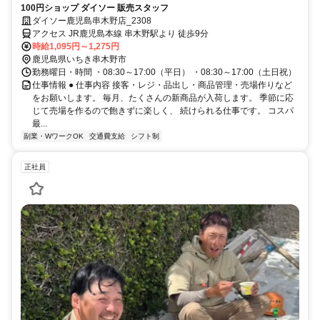
100円ショップ ダイソー 販売スタッフ
ダイソー鹿児島串木野店_2308
アクセス JR鹿児島本線 串木野駅より 徒歩9分
時給1,095円～1,275円
鹿児島県いちき串木野市
勤務曜日・時間 ・08:30～17:00（平日） ・08:30～17:00（土日祝）
仕事情報 ● 仕事内容 接客・レジ・品出し・商品管理・売場作りなど
をお願いします。 毎月、たくさんの新商品が入荷します。 季節に応
じて売場を作るので飽きずに楽しく、 続けられる仕事です。 コスパ
最...
副業・WワークOK
交通費支給
シフト制
正社員