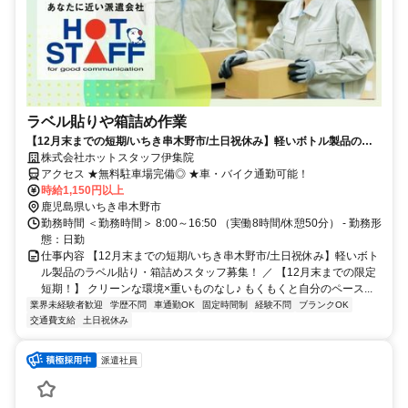
ラベル貼りや箱詰め作業
【12月末までの短期/いちき串木野市/土日祝休み】軽いボトル製品のラ
ベル貼り・箱詰めスタッフ募集！
株式会社ホットスタッフ伊集院
アクセス ★無料駐車場完備◎ ★車・バイク通勤可能！
時給1,150円以上
鹿児島県いちき串木野市
勤務時間 ＜勤務時間＞ 8:00～16:50 （実働8時間/休憩50分） - 勤務形
態：日勤
仕事内容 【12月末までの短期/いちき串木野市/土日祝休み】軽いボト
ル製品のラベル貼り・箱詰めスタッフ募集！ ／ 【12月末までの限定
短期！】 クリーンな環境×重いものなし♪ もくもくと自分のペース...
業界未経験者歓迎
学歴不問
車通勤OK
固定時間制
経験不問
ブランクOK
交通費支給
土日祝休み
派遣社員