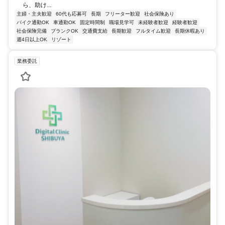
ら、助け...
主婦・主夫歓迎
60代も応募可
長期
フリーター歓迎
社会保険あり
バイク通勤OK
車通勤OK
固定時間制
職場見学可
未経験者歓迎
経験者歓迎
社会保険完備
ブランクOK
交通費支給
長期歓迎
フルタイム歓迎
長期休暇あり
週4日以上OK
リゾート
業務委託