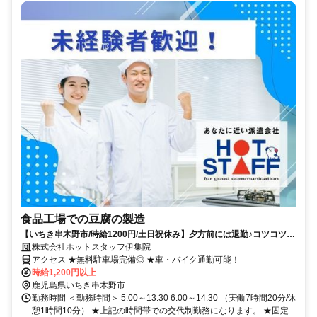
食品工場での豆腐の製造
【いちき串木野市/時給1200円/土日祝休み】夕方前には退勤♪コツコツも
くもく未経験OKの食品製造！
株式会社ホットスタッフ伊集院
アクセス ★無料駐車場完備◎ ★車・バイク通勤可能！
時給1,200円以上
鹿児島県いちき串木野市
勤務時間 ＜勤務時間＞ 5:00～13:30 6:00～14:30 （実働7時間20分/休
憩1時間10分） ★上記の時間帯での交代制勤務になります。 ★固定