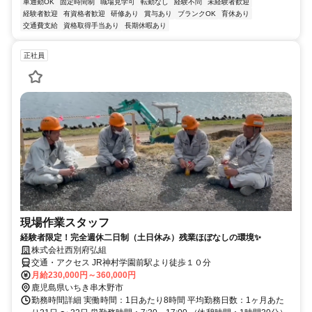
車通勤OK
固定時間制
職場見学可
転勤なし
経験不問
未経験者歓迎
経験者歓迎
有資格者歓迎
研修あり
賞与あり
ブランクOK
育休あり
交通費支給
資格取得手当あり
長期休暇あり
正社員
現場作業スタッフ
経験者限定！完全週休二日制（土日休み）残業ほぼなしの環境✨
株式会社西別府弘組
交通・アクセス JR神村学園前駅より徒歩１０分
月給230,000円～360,000円
鹿児島県いちき串木野市
勤務時間詳細 実働時間：1日あたり8時間 平均勤務日数：1ヶ月あた