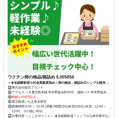
ワクチン卵の検品/箱詰め /L005858
＜★未経験歓迎☆社会貢献度高め＞卵の検品・箱詰め◎シンプル軽作業
で幅広い世代が活躍中！
株式会社総合プラント
アクセス ＪＲ鹿児島本線 串木野徒歩約54分、連絡バス 串木野徒歩約
54分、ＪＲ鹿児島本線 神村学園前徒歩約68分 鹿児島県いちき串木野
時給1,100円以上
市生福
鹿児島県いちき串木野市
勤務時間 6:45 ～ 15:45 (実働7時間20分/休憩100分) 休憩：12:00～
13:00、その他に40分
仕事内容 ＼ここがポイント／ ★未経験歓迎！シンプルな軽作業中心♪