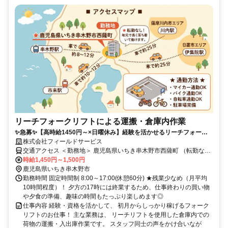
リーチフォークリフトによる運搬・倉庫内作業
✨️急募✨️【高時給1450円～×日曜休み】経験を活かせるリーチフォーク
リフト運搬・軽作業◎車通勤OK!
株式会社フィールドサービス
交通アクセス ＜勤務地＞ 鹿児島県いちき串木野市西薩町 （転勤な
し！地元で長く落ち着いて働けます） ＜交通アクセス＞ ■JR鹿児島
時給1,450円～1,500円
本線「串木野駅」より車で約8～10分 ■JR鹿児島本線「市来駅」より
鹿児島県いちき串木野市
車で約10～12分 ★マイカー・バイク・自転車通勤OK（駐車場完備）
勤務時間 固定時間制 8:00～17:00(休憩60分) ★残業少なめ（月平均
薩摩川内市エリア（川内駅から車で約25分） 日置市エリア（伊集院
10時間程度）！ 夕方の17時には終業するため、仕事終わりの買い物
駅から車で約25分）からも通勤しやすく、 無理なくマイカー通勤で
や夕食の準備、趣味の時間もたっぷり楽しめます◎
きる好立地！
仕事内容 経験・資格を活かして、 初月からしっかり稼げるフォーク
リフトのお仕事！ 主な業務は、 リーチリフトを使用した倉庫内での
荷物の運搬・入出庫作業です。 スタッフ同士の声をかけ合いなが