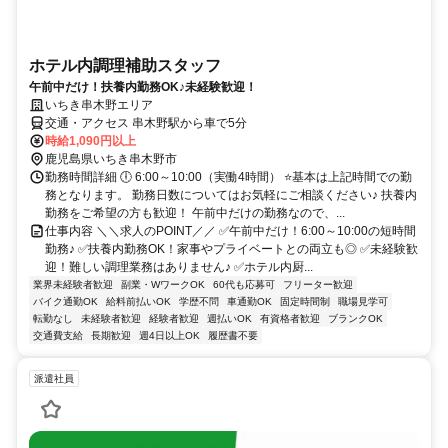
ホテル内調理補助スタッフ
午前中だけ！扶養内勤務OK♪未経験歓迎！
いちき串木野エリア
交通・アクセス 串木野駅から車で5分
時給1,090円以上
鹿児島県いちき串木野市
勤務時間詳細 🕕 6:00～10:00（実働4時間） ⭐基本は上記時間での勤
務となります。 勤務日数についてはお気軽にご相談ください♪ 扶養内
勤務をご希望の方も歓迎！ 午前中だけの勤務なので、...
仕事内容 ＼＼求人のPOINT／／ ✅午前中だけ！6:00～10:00の短時間
勤務♪ ✅扶養内勤務OK！家事やプライベートとの両立も◎ ✅未経験歓
迎！難しい調理業務はありません♪ ✅ホテル内厨...
業界未経験者歓迎
副業・WワークOK
60代も応募可
フリーター歓迎
バイク通勤OK
給料前払いOK
学歴不問
車通勤OK
固定時間制
職場見学可
転勤なし
未経験者歓迎
経験者歓迎
週払いOK
有資格者歓迎
ブランクOK
交通費支給
長期歓迎
週4日以上OK
履歴書不要
派遣社員