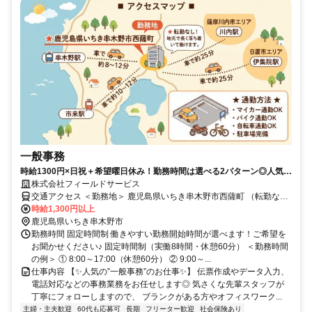
一般事務
時給1300円×日祝＋希望曜日休み！勤務時間は選べる2パターン◎人気の
一般事務のお仕事★未経験・ブランクがある方も丁寧なフォローで安心
株式会社フィールドサービス
です！
交通アクセス ＜勤務地＞ 鹿児島県いちき串木野市西薩町 （転勤な
し！地元で長く落ち着いて働けます） ＜交通アクセス＞ ■JR鹿児島
時給1,300円以上
本線「串木野駅」より車で約8～10分 ■JR鹿児島本線「市来駅」より
鹿児島県いちき串木野市
車で約10～12分 ★マイカー・バイク・自転車通勤OK（駐車場完備）
勤務時間 固定時間制 働きやすい勤務開始時間が選べます！ご希望を
薩摩川内市エリア（川内駅から車で約25分） 日置市エリア（伊集院
お聞かせください♪ 固定時間制（実働8時間・休憩60分） ＜勤務時間
駅から車で約25分）からも通勤しやすく、 無理なくマイカー通勤で
の例＞ ① 8:00～17:00（休憩60分） ② 9:00～...
きる好立地！
仕事内容 【✨️人気の”一般事務”のお仕事✨️】 伝票作成やデータ入力、
電話対応などの事務業務をお任せします◎ 気さくな先輩スタッフが
丁寧にフォローしますので、 ブランクがある方やオフィスワーク...
主婦・主夫歓迎
60代も応募可
長期
フリーター歓迎
社会保険あり