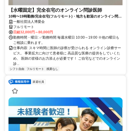
【水曜固定】完全在宅のオンライン問診医師
10時〜19時勤務/完全在宅(フルリモート)・地方も歓迎のオンライン問診
業務
一般社団法人博愛会
フルリモート
日給32,000円～80,000円
勤務時間・曜日: ✅勤務時間 毎週水曜日 10:00～19:00 ※他の曜日も
ご相談に乗れます。
仕事内容: スキマ時間に医師の診察が受けられる オンライン診療サー
ビス。 事業拡大に向けて患者様に 高品質な医療の提供をしていくた
め、 医師の皆様のお力添えが必要です！ ご自宅などでのオンライン
診...
シフト自由
フルリモート
残業なし
派遣社員