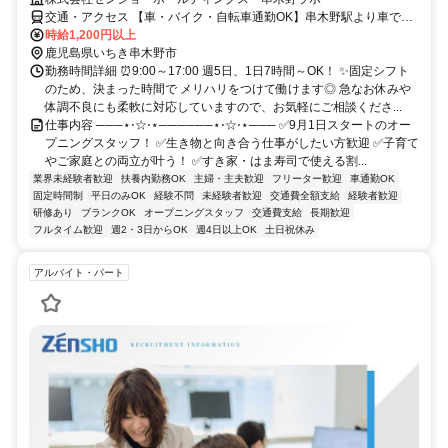
交通・アクセス 【車・バイク・自転車通勤OK】串木野駅より車で6
分
時給1,200円以上
鹿児島県いちき串木野市
勤務時間詳細 ⏰9:00～17:00 週5日、1日7時間～OK！ ✨固定シフト
のため、決まった時間で メリハリをつけて働けます◎ 急なお休みや
体調不良にも柔軟に対応していますので、お気軽にご相談くださ...
仕事内容 ───⋆⋅☆⋅⋆──────⋆⋅☆⋅⋆─── ✅9月1日スタートのオー
プニングスタッフ！ ✅生き物と向き合う仕事がしたい方歓迎 ✅子育て
やご家庭との両立が叶う！ ✅すき家・はま寿司で使える割...
業界未経験者歓迎
扶養内勤務OK
主婦・主夫歓迎
フリーター歓迎
車通勤OK
固定時間制
平日のみOK
経験不問
未経験者歓迎
交通費全額支給
経験者歓迎
研修あり
ブランクOK
オープニングスタッフ
交通費支給
長期歓迎
フルタイム歓迎
週2・3日からOK
週4日以上OK
土日祝休み
アルバイト・パート