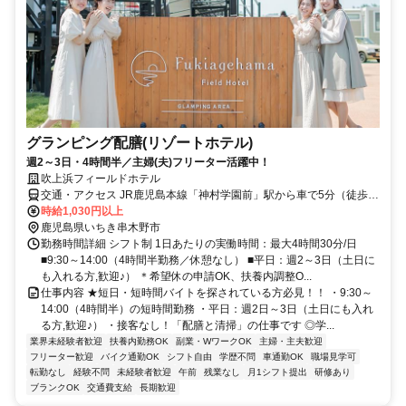
グランピング配膳(リゾートホテル)
週2～3日・4時間半／主婦(夫)フリーター活躍中！
吹上浜フィールドホテル
交通・アクセス JR鹿児島本線「神村学園前」駅から車で5分（徒歩
15分）
時給1,030円以上
鹿児島県いちき串木野市
勤務時間詳細 シフト制 1日あたりの実働時間：最大4時間30分/日
■9:30～14:00（4時間半勤務／休憩なし） ■平日：週2～3日（土日に
も入れる方,歓迎♪） ＊希望休の申請OK、扶養内調整O...
仕事内容 ★短日・短時間バイトを探されている方必見！！ ・9:30～
14:00（4時間半）の短時間勤務 ・平日：週2日～3日（土日にも入れ
る方,歓迎♪） ・接客なし！「配膳と清掃」の仕事です ◎学...
業界未経験者歓迎
扶養内勤務OK
副業・WワークOK
主婦・主夫歓迎
フリーター歓迎
バイク通勤OK
シフト自由
学歴不問
車通勤OK
職場見学可
転勤なし
経験不問
未経験者歓迎
午前
残業なし
月1シフト提出
研修あり
ブランクOK
交通費支給
長期歓迎