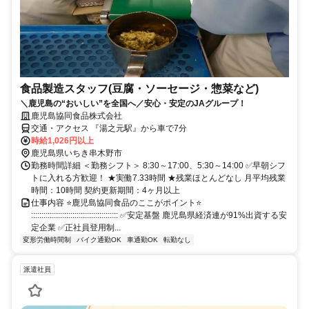
食品製造スタッフ(豆腐・ソーセージ・惣菜など)
＼鹿児島の“おいしい”を全国へ／安心・安定のJAグループ！
鹿児島協同食品株式会社
交通・アクセス 『湯之元駅』から車で7分
時給1,026円以上
鹿児島県いちき串木野市
勤務時間詳細 ＜勤務シフト＞ 8:30～17:00、5:30～14:00 ✅早朝シフ
トに入れる方歓迎！ ★実働7.33時間 ★残業ほとんどなし 月平均残業
時間：10時間 契約更新期間：4ヶ月以上
仕事内容 ⭐鹿児島協同食品のここがポイント⭐
:::::::::::::::::::::::::::::::::::::::::: ✅安定基盤 鹿児島県経済連が91%出資する安
定企業 ✅正社員登用制...
変形労働時間制
バイク通勤OK
車通勤OK
転勤なし
派遣社員