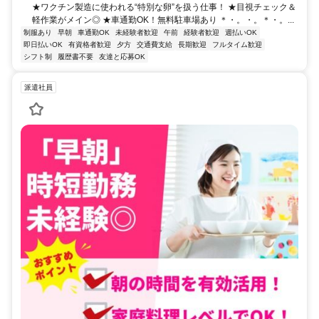
★ワクチン製造に使われる“特別な卵”を扱う仕事！ ★目視チェック＆
軽作業がメイン◎ ★車通勤OK！無料駐車場あり ＊・。・。＊・。...
制服あり
早朝
車通勤OK
未経験者歓迎
午前
経験者歓迎
週払いOK
即日払いOK
有資格者歓迎
夕方
交通費支給
長期歓迎
フルタイム歓迎
シフト制
履歴書不要
友達と応募OK
派遣社員