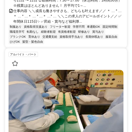
り21日 〜 22日 ⏰勤務時間：7:30～17:00 （休憩時間：1時間30分）
※残業はほとんどありません！ 月平均で1～...
仕事内容 ＼＼成長も働きやすさも、どちらも叶えます／／ ＊ … * …
＊ … * …＊ … * …＊ …* … ＼＼この求人のアピールポイント／／ ✅
年間休日115日✨ ✅昇給・賞与など福利厚...
制服あり
資格取得支援あり
フリーター歓迎
学歴不問
車通勤OK
固定時間制
職場見学可
転勤なし
経験者歓迎
有資格者歓迎
研修あり
賞与あり
ブランクOK
育休あり
交通費支給
資格取得手当あり
長期休暇あり
服装自由
ひげOK
髪型・髪色自由
アルバイト・パート