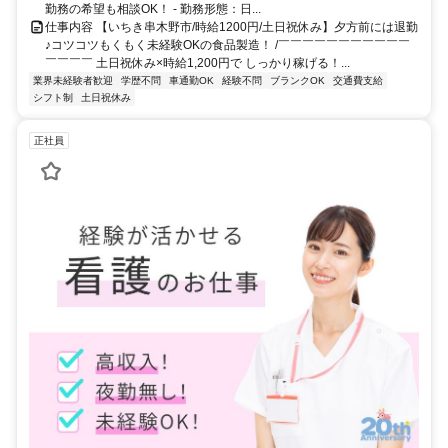
勤務の希望も相談OK！ - 勤務形態：日...
仕事内容 【いちき串木野市/時給1200円/土日祝休み】夕方前には退勤
♪コツコツもくもく未経験OKの食品製造！ /￣￣￣￣￣￣￣￣￣￣￣
￣￣￣￣ 土日祝休み×時給1,200円で しっかり稼げる！...
業界未経験者歓迎
学歴不問
車通勤OK
経験不問
ブランクOK
交通費支給
シフト制
土日祝休み
正社員