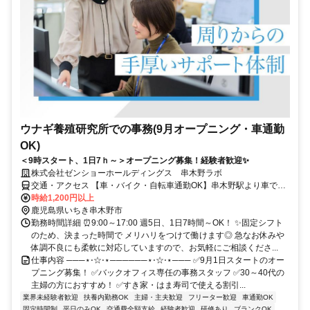
ウナギ養殖研究所での事務(9月オープニング・車通勤
OK)
＜9時スタート、1日7ｈ～＞オープニング募集！経験者歓迎✨
株式会社ゼンショーホールディングス 串木野ラボ
交通・アクセス 【車・バイク・自転車通勤OK】串木野駅より車で6
分
時給1,200円以上
鹿児島県いちき串木野市
勤務時間詳細 ⏰9:00～17:00 週5日、1日7時間～OK！ ✨固定シフト
のため、決まった時間で メリハリをつけて働けます◎ 急なお休みや
体調不良にも柔軟に対応していますので、お気軽にご相談くださ...
仕事内容 ───⋆⋅☆⋅⋆──────⋆⋅☆⋅⋆─── ✅9月1日スタートのオー
プニング募集！ ✅バックオフィス専任の事務スタッフ ✅30～40代の
主婦の方におすすめ！ ✅すき家・はま寿司で使える割引...
業界未経験者歓迎
扶養内勤務OK
主婦・主夫歓迎
フリーター歓迎
車通勤OK
固定時間制
平日のみOK
交通費全額支給
経験者歓迎
研修あり
ブランクOK