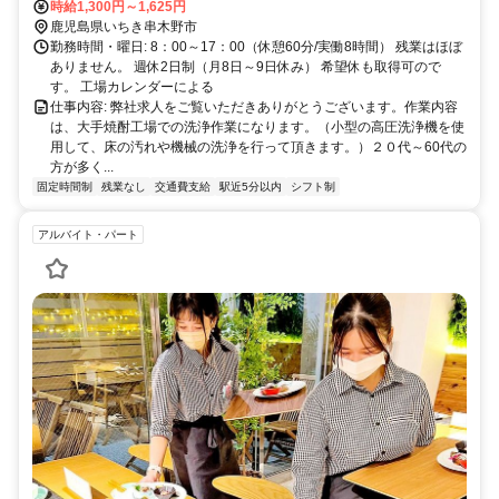
時給1,300円～1,625円
鹿児島県いちき串木野市
勤務時間・曜日: 8：00～17：00（休憩60分/実働8時間） 残業はほぼ
ありません。 週休2日制（月8日～9日休み） 希望休も取得可ので
す。 工場カレンダーによる
仕事内容: 弊社求人をご覧いただきありがとうございます。作業内容
は、大手焼酎工場での洗浄作業になります。（小型の高圧洗浄機を使
用して、床の汚れや機械の洗浄を行って頂きます。）２０代～60代の
方が多く...
固定時間制
残業なし
交通費支給
駅近5分以内
シフト制
アルバイト・パート