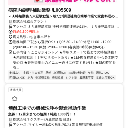
病院内/調理補助業務 /L005509
＜★時短勤務☆未経験歓迎＞朝だけ調理補助◎簡単作業で家庭料理の経
験が活かせる♪
株式会社総合プラント
アクセス ＪＲ鹿児島本線 神村学園前徒歩約13分、ＪＲ鹿児島本線 串
木野徒歩約26分、連絡バス 串木野徒歩約26分 鹿児島県いちき串木野
時給1,100円以上
市照島
鹿児島県いちき串木野市
勤務時間 下記から選択OK！ (1)05:30～14:30 休憩11:00～12:00
(2)06:30～15:30 休憩12:00～13:00 (各実働8時間/休憩60分)
仕事内容 ＼ここがポイント／ ★早朝スタートで昼までの時短勤務！
★未経験歓迎！丁寧なサポートあり♪ ★1日40食程度＆4～5名体制で
安心◎ ★管理栄養士のメニュー通りに作業するだけ♪ ★朝の時間を
有...
制服あり
主婦・主夫歓迎
早朝
車通勤OK
未経験者歓迎
午前
週払いOK
即日払いOK
夕方
交通費支給
長期歓迎
シフト制
履歴書不要
友達と応募OK
派遣社員
焼酎工場での機械洗浄や製造補助作業
急募！12月末までの短期！時給 1300円！！
株式会社ネクステージ(鹿児島県 派遣)
アクセス: マイカー通勤OK 敷地内に従業員無料駐車場完備