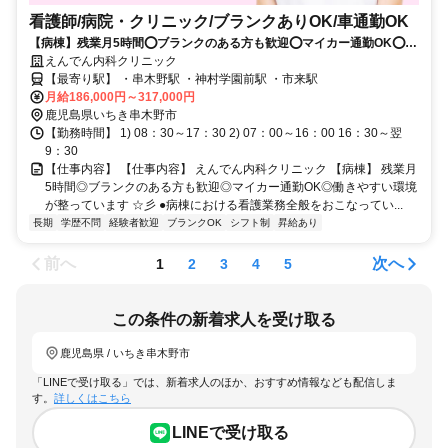
看護師/病院・クリニック/ブランクありOK/車通勤OK
【病棟】残業月5時間⭕ブランクのある方も歓迎⭕マイカー通勤OK⭕働
きやすい環境が整っています⭐彡
えんでん内科クリニック
【最寄り駅】 ・串木野駅 ・神村学園前駅 ・市来駅
月給186,000円～317,000円
鹿児島県いちき串木野市
【勤務時間】 1) 08：30～17：30 2) 07：00～16：00 16：30～翌
9：30
【仕事内容】 【仕事内容】 えんでん内科クリニック 【病棟】 残業月
5時間◎ブランクのある方も歓迎◎マイカー通勤OK◎働きやすい環境
が整っています ☆彡 ●病棟における看護業務全般をおこなってい...
長期
学歴不問
経験者歓迎
ブランクOK
シフト制
昇給あり
前へ
次へ
1
2
3
4
5
この条件の新着求人を受け取る
鹿児島県 / いちき串木野市
「LINEで受け取る」では、新着求人のほか、おすすめ情報なども配信しま
す。
詳しくはこちら
LINEで受け取る