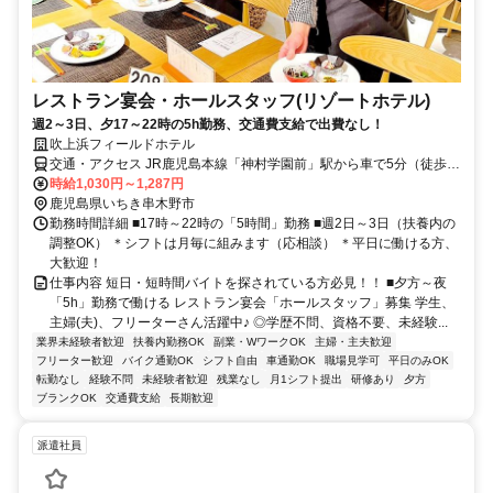
レストラン宴会・ホールスタッフ(リゾートホテル)
週2～3日、夕17～22時の5h勤務、交通費支給で出費なし！
吹上浜フィールドホテル
交通・アクセス JR鹿児島本線「神村学園前」駅から車で5分（徒歩
15分）
時給1,030円～1,287円
鹿児島県いちき串木野市
勤務時間詳細 ■17時～22時の「5時間」勤務 ■週2日～3日（扶養内の
調整OK） ＊シフトは月毎に組みます（応相談） ＊平日に働ける方、
大歓迎！
仕事内容 短日・短時間バイトを探されている方必見！！ ■夕方～夜
「5h」勤務で働ける レストラン宴会「ホールスタッフ」募集 学生、
主婦(夫)、フリーターさん活躍中♪ ◎学歴不問、資格不要、未経験...
業界未経験者歓迎
扶養内勤務OK
副業・WワークOK
主婦・主夫歓迎
フリーター歓迎
バイク通勤OK
シフト自由
車通勤OK
職場見学可
平日のみOK
転勤なし
経験不問
未経験者歓迎
残業なし
月1シフト提出
研修あり
夕方
ブランクOK
交通費支給
長期歓迎
派遣社員