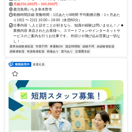
月給250,000円～300,000円
鹿児島県いちき串木野市
勤務時間詳細 実働時間：1日あたり8時間 平均勤務日数：1ヶ月あた
り19日 〜 22日 10:00～19:00（休憩60分）
仕事内容 ＼人と話すことが好きなら、知識や経験は問いません！／ ■
業務内容 来店されたお客様へ、スマートフォンやインターネットサ
ービスのご案内を行うお仕事です。 外回りや飛び込み営業は一切な
し！ ...
業界未経験者歓迎
学歴不問
車通勤OK
固定時間制
経験不問
未経験者歓迎
経験者歓迎
有資格者歓迎
研修あり
賞与あり
交通費支給
派遣社員