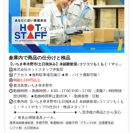
倉庫内で商品の仕分けと検品
【いちき串木野市/土日祝休み】未経験歓迎♪コツコツもくもく！マット
やモップの仕分け・検品スタッフ！
株式会社ホットスタッフ伊集院
アクセス ★無料駐車場完備◎ ★車・バイク通勤可能！
時給1,100円以上
鹿児島県いちき串木野市
勤務時間 ＜勤務時間＞ 8:00～17:00 9:00～17:00 （実働7～8時間/休
憩1時間） ★勤務時間帯は選択OK！ - 勤務形態：日勤
仕事内容 【いちき串木野市/土日祝休み】未経験歓迎♪コツコツもくも
く！マットやモップの仕分け・検品スタッフ！
★―――――★――――★―――――★ ＼洗浄後の商品だから安心
／ 有名お掃除道具メーカ...
業界未経験者歓迎
学歴不問
車通勤OK
経験不問
ブランクOK
交通費支給
シフト制
土日祝休み