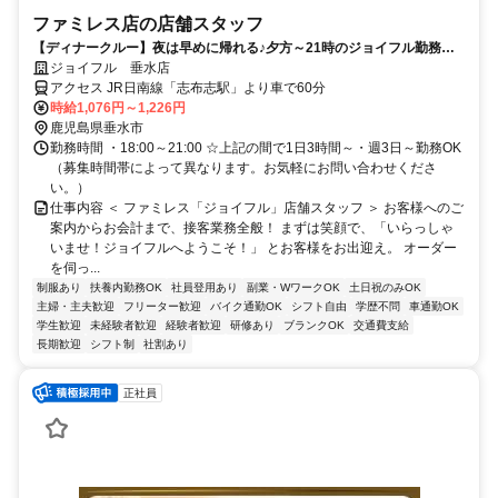
ファミレス店の店舗スタッフ
【ディナークルー】夜は早めに帰れる♪夕方～21時のジョイフル勤務で
安心収入！週3～OK！
ジョイフル 垂水店
アクセス JR日南線「志布志駅」より車で60分
時給1,076円～1,226円
鹿児島県垂水市
勤務時間 ・18:00～21:00 ☆上記の間で1日3時間～・週3日～勤務OK
（募集時間帯によって異なります。お気軽にお問い合わせくださ
い。）
仕事内容 ＜ ファミレス「ジョイフル」店舗スタッフ ＞ お客様へのご
案内からお会計まで、接客業務全般！ まずは笑顔で、「いらっしゃ
いませ！ジョイフルへようこそ！」 とお客様をお出迎え。 オーダー
を伺っ...
制服あり
扶養内勤務OK
社員登用あり
副業・WワークOK
土日祝のみOK
主婦・主夫歓迎
フリーター歓迎
バイク通勤OK
シフト自由
学歴不問
車通勤OK
学生歓迎
未経験者歓迎
経験者歓迎
研修あり
ブランクOK
交通費支給
長期歓迎
シフト制
社割あり
正社員