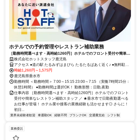
ホテルでの予約管理やレストラン補助業務
［勤務時間選べます・高時給1260円］ホテルでのフロント受付や簡単な
レストラン補助スタッフ
株式会社ホットスタッフ鹿児島
アクセス ●道の駅 たるみずはまびら たるたるぱあく近く♪ ●無料駐車
場完備 ●交通費規定内支給！
時給1,260円～1,575円
鹿児島県垂水市
勤務時間 ＜勤務時間＞ 7:00～15:15 23:00～7:15 （実働7時間15分：
休憩1時間） ●勤務時間は選択OK！ 勤務形態：日勤,夜勤
仕事内容 ［勤務時間選べます・高時給1260円］ホテルでのフロント
受付や簡単なレストラン補助スタッフ ／ ★垂水市で日勤夜勤選べる
お仕事が登場！ ホテル業や接客の業務経験も活かせます◎ さらに！
初日...
業界未経験者歓迎
車通勤OK
経験不問
ブランクOK
交通費支給
シフト制
業務委託