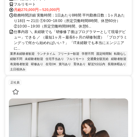
フルリモート
月給270,000円～520,000円
勤務時間詳細 実働時間：1日あたり8時間 平均勤務日数：1ヶ月あた
り18日 〜 21日 ①9:00~18:00（所定労働時間8時間、休憩60分）
②10:00～19:00（所定労働時間8時間、休憩6...
仕事内容 ＼ 未経験でも「研修修了後はプログラマーとして現場デビ
ュー」できる ／ （最短1ヶ月～最長6ヶ月の研修制度） 「プログラミ
ングって何から始めればいい？」 「IT未経験でも本当にエンジニア
に...
業界未経験者歓迎
ランチタイム
フリーター歓迎
学歴不問
固定時間制
転勤なし
経験不問
未経験者歓迎
住宅手当あり
フルリモート
交通費全額支給
経験者歓迎
有資格者歓迎
研修あり
在宅OK
賞与あり
育休あり
駅近5分以内
長期休暇あり
土日祝休み
正社員