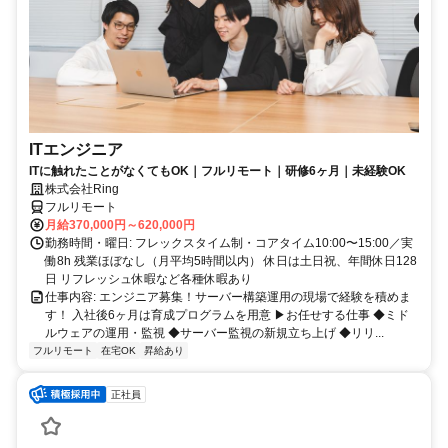
ITエンジニア
ITに触れたことがなくてもOK｜フルリモート｜研修6ヶ月｜未経験OK
株式会社Ring
フルリモート
月給370,000円～620,000円
勤務時間・曜日: フレックスタイム制・コアタイム10:00〜15:00／実
働8h 残業ほぼなし（月平均5時間以内） 休日は土日祝、年間休日128
日 リフレッシュ休暇など各種休暇あり
仕事内容: エンジニア募集！サーバー構築運用の現場で経験を積めま
す！ 入社後6ヶ月は育成プログラムを用意 ▶お任せする仕事 ◆ミド
ルウェアの運用・監視 ◆サーバー監視の新規立ち上げ ◆リリ...
フルリモート
在宅OK
昇給あり
正社員