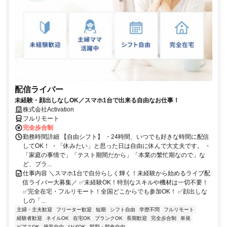
配信ライバー
未経験・顔出しなしOK／スマホ1台で出来る自由なお仕事！
株式会社Activation
フルリモート
完全歩合制
勤務時間詳細 【自由シフト】 ・24時間、いつでも好きな時間に配信
してOK！ ・「休みたい」と思った日は自由に休んで大丈夫です。 ・
「家庭の事情で」「テスト期間だから」「本業の繁忙期なので」な
ど、プラ...
仕事内容 ＼スマホ1台で自分らしく輝く！未経験から始めるライブ配
信ライバー大募集／ ✅未経験OK！特別なスキルや機材は一切不要！
✅完全在宅・フルリモート！全国どこからでも参加OK！ ✅顔出しな
しの「...
主婦・主夫歓迎
フリーター歓迎
短期
シフト自由
学歴不問
フルリモート
経験者歓迎
ネイルOK
在宅OK
ブランクOK
長期歓迎
完全歩合制
単発
ピアスOK
服装自由
ひげOK
髪型・髪色自由