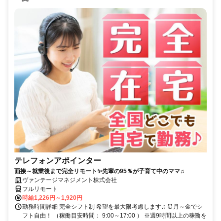
テレフォンアポインター
面接～就業後まで完全リモート✨先輩の95％が子育て中のママ♫
ヴァンテージマネジメント株式会社
フルリモート
時給1,226円～1,920円
勤務時間詳細 完全シフト制 希望を最大限考慮します♫ ⏰月～金でシ
フト自由！ （稼働目安時間： 9:00～17:00 ） ※週9時間以上の稼働を