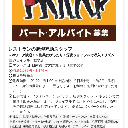
レストランの調理補助スタッフ
＜Wワーク歓迎！＞副業にぴったり！深夜ジョイフルで収入＋リズムも
安定♪履歴書不要◎
ジョイフル 垂水店
アクセス JR日南線「志布志駅」より車で60分
時給1,076円～1,470円
鹿児島県垂水市
勤務時間 ・21:00～翌1:00 ☆上記の間で1日3時間～・週3日～勤務
OK （募集時間帯によって異なります。お気軽にお問い合わせくださ
い。）
仕事内容 ＜ ファミレス「ジョイフル」店舗スタッフ ＞ キッチンでの
業務全般をお願いします。 ジョイフルでは、お客様にお出しする料
理の最終調理は店舗で行っています。 例えばハンバーグを焼いた
り、からあ...
制服あり
扶養内勤務OK
社員登用あり
副業・WワークOK
土日祝のみOK
主婦・主夫歓迎
フリーター歓迎
バイク通勤OK
シフト自由
学歴不問
車通勤OK
学生歓迎
未経験者歓迎
経験者歓迎
研修あり
ブランクOK
交通費支給