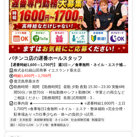
パチンコ店の遅番ホールスタッフ
【遅番時給1,600～1,700円】 週3日～／食事無料・ネイル・エステ補助
あり／夕方からでもガッツリ稼げます◎
株式会社細山田商事 イエスランド垂水店
時給1,600円～1,700円
鹿児島県垂水市
勤務時間・期間 【勤務時間】 昼勤 夕勤 夜勤 15:30～23:30 実働6時
間50分／休憩70分 ・時短勤務やシフト勤務OK ・学業との両立など
ご相談ください 【勤務期間】 長期 試用期間：3...
仕事内容 ★─────────────────★ ○遅番時給1,600円・土日
1,700円 ○食事毎日1食無料 ○ネイル・エステ・整体補助 ○完全分煙・
駐車場あり ○力仕事少なめ・体への負担少 ○試用...
主婦・主夫歓迎
未経験者歓迎
ネイルOK
社会保険完備
制服貸与
週2・3日からOK
シフト制
食事補助あり