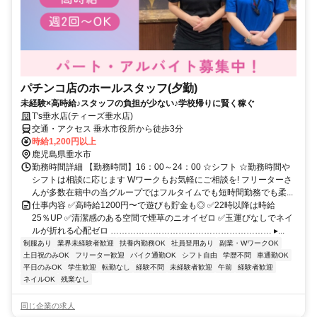
パチンコ店のホールスタッフ(夕勤)
未経験×高時給♪スタッフの負担が少ない♪学校帰りに賢く稼ぐ
T's垂水店(ティーズ垂水店)
交通・アクセス 垂水市役所から徒歩3分
時給1,200円以上
鹿児島県垂水市
勤務時間詳細 【勤務時間】16：00～24：00 ☆シフト ☆勤務時間や
シフトは相談に応じます Wワークもお気軽にご相談を! フリーターさ
んが多数在籍中の当グループではフルタイムでも短時間勤務でも柔...
仕事内容 ✅高時給1200円〜で遊びも貯金も◎ ✅22時以降は時給
25％UP ✅清潔感のある空間で煙草のニオイゼロ ✅玉運びなしでネイ
ルが折れる心配ゼロ ………………………………………………… ▸...
制服あり
業界未経験者歓迎
扶養内勤務OK
社員登用あり
副業・WワークOK
土日祝のみOK
フリーター歓迎
バイク通勤OK
シフト自由
学歴不問
車通勤OK
平日のみOK
学生歓迎
転勤なし
経験不問
未経験者歓迎
午前
経験者歓迎
ネイルOK
残業なし
同じ企業の求人