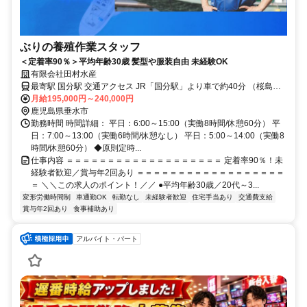
ぶりの養殖作業スタッフ
＜定着率90％＞平均年齢30歳 髪型や服装自由 未経験OK
有限会社田村水産
最寄駅 国分駅 交通アクセス JR「国分駅」より車で約40分 （桜島口
から車で約2分 / 垂水港から車で約10分） ★車通勤OK！国道220号線
月給195,000円～240,000円
沿いで通勤しやすい立地です。
鹿児島県垂水市
勤務時間 時間詳細： 平日：6:00～15:00（実働8時間/休憩60分） 平
日：7:00～13:00（実働6時間/休憩なし） 平日：5:00～14:00（実働8
時間/休憩60分） ◆原則定時...
仕事内容 ＝＝＝＝＝＝＝＝＝＝＝＝＝＝＝＝＝＝＝ 定着率90％！未
経験者歓迎／賞与年2回あり ＝＝＝＝＝＝＝＝＝＝＝＝＝＝＝＝＝＝
＝ ＼＼この求人のポイント！／／ ●平均年齢30歳／20代～3...
変形労働時間制
車通勤OK
転勤なし
未経験者歓迎
住宅手当あり
交通費支給
賞与年2回あり
食事補助あり
アルバイト・パート