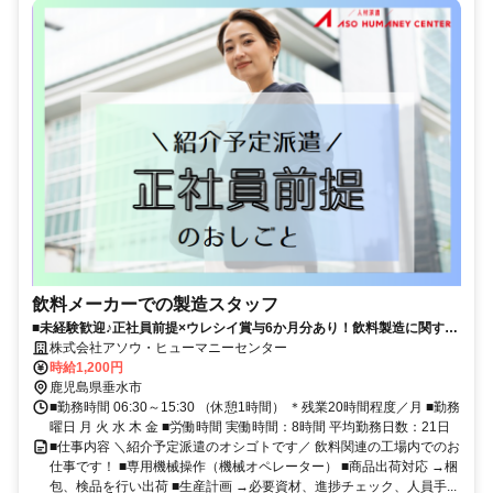
飲料メーカーでの製造スタッフ
■未経験歓迎♪正社員前提×ウレシイ賞与6か月分あり！飲料製造に関する
オシゴトです■定着率GOOD×丁寧なレクチャーがあり安心◎夜勤時は時
株式会社アソウ・ヒューマニーセンター
給UPでしっかり稼げます！■マイカー通勤OK！便利な無料駐車場完備で
時給1,200円
す
鹿児島県垂水市
■勤務時間 06:30～15:30 （休憩1時間） ＊残業20時間程度／月 ■勤務
曜日 月 火 水 木 金 ■労働時間 実働時間：8時間 平均勤務日数：21日
■仕事内容 ＼紹介予定派遣のオシゴトです／ 飲料関連の工場内でのお
仕事です！ ■専用機械操作（機械オペレーター） ■商品出荷対応 →梱
包、検品を行い出荷 ■生産計画 →必要資材、進捗チェック、人員手...