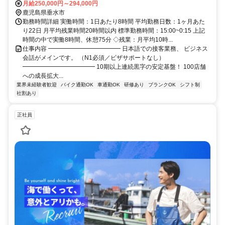
月給250,000円～294,000円
鹿児島県垂水市
勤務時間詳細 実働時間：1日あたり8時間 平均勤務日数：1ヶ月あた
り22日 月平均残業時間20時間以内 標準勤務時間：15:00~0:15 上記
時間の中で実働8時間、休憩75分 ◇残業：月平均10時...
仕事内容 ━━━━━━━━━━━━ 日本語での接客業務、 ビジネス
会話がメインです。 （N1必須／ビザサポートなし）
━━━━━━━━━━━━ 10期以上連続黒字の安定基盤！ 100店舗
への成長拡大...
業界未経験者歓迎
バイク通勤OK
車通勤OK
研修あり
ブランクOK
シフト制
社割あり
正社員