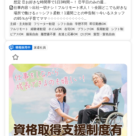
想定 ⏰お好きな時間帯で1日3時間～！ ⏰平日のみの週...
仕事内容 ✨出社一切ナシ！フルリモート求人！ ✨全国どこでも好きな
場所で働ける♫ ✨シフト柔軟！1週間ごとの申告制 ✨今いるスタッフ
の95％が子育てママ ༶ ༶ ༶ ༶ ༶ ༶ ༶ ༶ ༶ ༶ ༶ ༶...
主婦・主夫歓迎
フリーター歓迎
シフト自由
学歴不問
即日勤務OK
フルリモート
経験者歓迎
ネイルOK
在宅OK
ブランクOK
長期歓迎
シフト制
ピアスOK
服装自由
履歴書不要
友達と応募OK
ひげOK
髪型・髪色自由
派遣社員