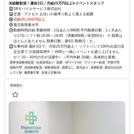
未経験歓迎！週休3日／月給25万円以上✨イベントスタッフ
SBモバイルサービス株式会社
交通・アクセス お住いの最寄り駅より通える範囲
月給251,600円以上
鹿児島県垂水市
勤務時間詳細 実働時間：1日あたり8時間 平均勤務日数：1ヶ月あた
り17日 シフト制 10:00～19:00 （実働8時間／休憩60分） ※ 残業は
ほとんどありません 勤務日数：週4日 勤務日：土...
仕事内容 週休3日で、月収25万円超え！ ソフトバンク100%出資の安
定企業で 大規模採用中！ 仲間と一緒にイベントを盛り上げません
か？ 20～30代の方が活躍中✨ （平均年齢 28歳） 具体的な業務...
業界未経験者歓迎
社員登用あり
副業・WワークOK
フリーター歓迎
学歴不問
経験不問
未経験者歓迎
経験者歓迎
残業なし
賞与あり
長期歓迎
駅近5分以内
シフト制
履歴書不要
友達と応募OK
業務委託