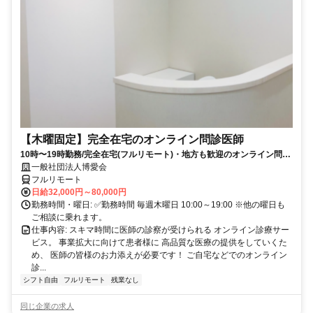
【木曜固定】完全在宅のオンライン問診医師
10時〜19時勤務/完全在宅(フルリモート)・地方も歓迎のオンライン問診
業務
一般社団法人博愛会
フルリモート
日給32,000円～80,000円
勤務時間・曜日: ✅勤務時間 毎週木曜日 10:00～19:00 ※他の曜日も
ご相談に乗れます。
仕事内容: スキマ時間に医師の診察が受けられる オンライン診療サー
ビス。 事業拡大に向けて患者様に 高品質な医療の提供をしていくた
め、 医師の皆様のお力添えが必要です！ ご自宅などでのオンライン
診...
シフト自由
フルリモート
残業なし
同じ企業の求人