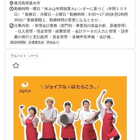
鹿児島県垂水市
勤務時間・曜日: * 休みは年間就業カレンダーに基づく（年間１０５
日） * 勤務日：月曜日～土曜日 * 勤務時間：8:00〜17:30(休憩1時間
30分) * 業務展開上、勤務時間が変更になるときが...
仕事内容: ・管理会計業務（部門別・事業別の収益分析、原価管理）
・仕入管理・現金管理・経費管理 ・会計データの入力と管理 ・請求
書の発行と支払処理 ・資金管理 ・各種申告準備 ・会計報...
固定時間制
交通費支給
昇給あり
アルバイト・パート