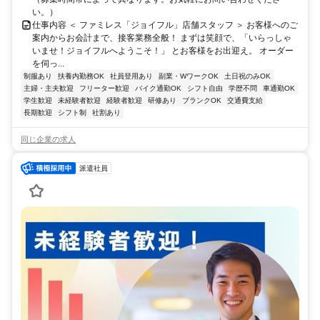
い。）
仕事内容 ＜ ファミレス「ジョイフル」店舗スタッフ ＞ お客様へのご
案内からお会計まで、接客業務全般！ まずは笑顔で、「いらっしゃ
いませ！ジョイフルへようこそ！」 とお客様をお出迎え。 オーダー
を伺っ...
制服あり
扶養内勤務OK
社員登用あり
副業・WワークOK
土日祝のみOK
主婦・主夫歓迎
フリーター歓迎
バイク通勤OK
シフト自由
学歴不問
車通勤OK
学生歓迎
未経験者歓迎
経験者歓迎
研修あり
ブランクOK
交通費支給
長期歓迎
シフト制
社割あり
同じ企業の求人
派遣社員