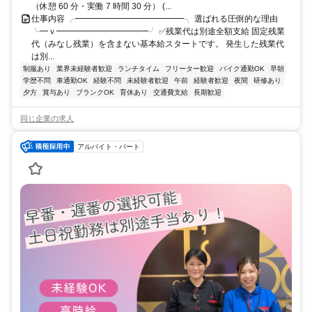
（休憩 60 分・実働 7 時間 30 分） (...
仕事内容 ╭━━━━━━━━━━━━━╮ 選ばれる圧倒的な理由
╰━ｖ━━━━━━━━━━━╯ ✅残業代は別途全額支給 固定残業
代（みなし残業）を含まない基本給スタートです。 発生した残業代
は別...
制服あり
業界未経験者歓迎
ランチタイム
フリーター歓迎
バイク通勤OK
早朝
学歴不問
車通勤OK
経験不問
未経験者歓迎
午前
経験者歓迎
夜間
研修あり
夕方
賞与あり
ブランクOK
育休あり
交通費支給
長期歓迎
同じ企業の求人
アルバイト・パート