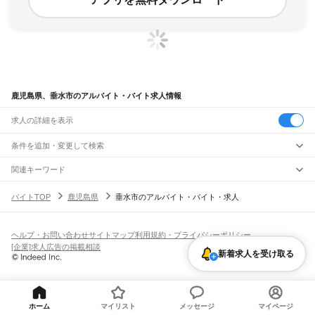
鹿児島県、垂水市のアルバイト・バイト求人情報
求人の詳細を表示
条件を追加・変更して検索
市区町村を追加・変更
関連キーワード
鹿児島県 垂水市 コスモス
鹿児島県 垂水市 足場
兵庫県 兵庫県神戸市垂水区
鹿児島県
駅を追加・変更
バイトTOP
鹿児島県
垂水市のアルバイト・バイト・求人
兵庫県 神戸市垂水区
兵庫県 神戸市 垂水区 神戸市垂水区
鹿児島県
すべて
鹿児島市
鹿屋市
枕崎市
阿久根市
出水市
指宿市
西之表市
垂水市
薩摩川内市
職種を追加・変更
JR鹿児島本線(川内～鹿児島)
日置市
曽於市
霧島市
いちき串木野市
南さつま市
志布志市
奄美市
南九州市
川内駅
隈之城駅
木場茶屋駅
串木野駅
神村学園前駅
市来駅
湯之元駅
東市来駅
飲食・フードサービス
伊佐市
姶良市
鹿児島郡
薩摩郡
出水郡
姶良郡
曽於郡
肝属郡
熊毛郡
大島郡
ヘルプ・お問い合わせ
サイトマップ
利用規約・プライバシーポリシー
特徴を追加・変更
伊集院駅
薩摩松元駅
上伊集院駅
広木駅
鹿児島中央駅
鹿児島駅
飲食・フードサービス
すべて
[企業]求人広告の掲載相談
新着求人を受け取る
ホールスタッフ
キッチンスタッフ
皿洗い・洗い場
精肉・鮮魚加工
給食調理
人気
JR日豊本線(佐伯～鹿児島中央)
雇用形態を追加・変更
パン屋（ベーカリー）
フードカウンター販売員
バー（BAR）・バーテンダー
日払いOK
高校生歓迎
学生歓迎
深夜の仕事
髪型・髪色自由
ひげOK
ネイルOK
財部駅
北俣駅
大隅大川原駅
北永野田駅
霧島神宮駅
国分駅
隼人駅
加治木駅
錦江駅
飲食店補助（開店・閉店準備）
飲食店（店長・マネージャー）
ピアスOK
アルバイト・パート
履歴書不要
オープニングスタッフ
留学生・外国人活躍中
帖佐駅
姶良駅
重富駅
竜ケ水駅
鹿児島駅
鹿児島中央駅
都道府県を変更
営業・販売
勤務期間
正社員
えびの高原線(八代～吉松)
営業・販売
すべて
短期
契約社員
単発・1日OK
長期
期間限定（春夏冬休み等）
ホーム
マイリスト
メッセージ
マイページ