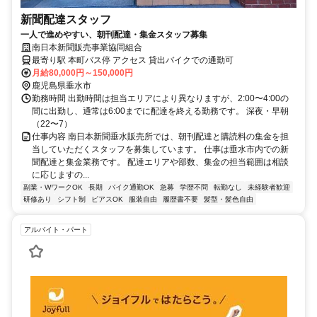
新聞配達スタッフ
一人で進めやすい、朝刊配達・集金スタッフ募集
南日本新聞販売事業協同組合
最寄り駅 本町バス停 アクセス 貸出バイクでの通勤可
月給80,000円～150,000円
鹿児島県垂水市
勤務時間 出勤時間は担当エリアにより異なりますが、2:00〜4:00の
間に出勤し、通常は6:00までに配達を終える勤務です。 深夜・早朝
（22〜7）
仕事内容 南日本新聞垂水販売所では、朝刊配達と購読料の集金を担
当していただくスタッフを募集しています。 仕事は垂水市内での新
聞配達と集金業務です。 配達エリアや部数、集金の担当範囲は相談
に応じますの...
副業・WワークOK
長期
バイク通勤OK
急募
学歴不問
転勤なし
未経験者歓迎
研修あり
シフト制
ピアスOK
服装自由
履歴書不要
髪型・髪色自由
アルバイト・パート