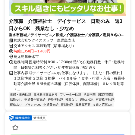
介護職 介護福祉士 デイサービス 日勤のみ 週3
日からOK 残業なし・少なめ
垂水市新城／デイサービス／派遣／介護福祉士／介護職／定員８名の小
さなデイサービス/6078_383574
株式会社ツクイスタッフ 鹿児島支店
交通アクセス 車通勤可（駐車場あり）
時給1,350円～1,400円
鹿児島県垂水市
勤務時間 固定時間制 8:30～17:30(休憩60分) 勤務日数・休日: 勤務時
間・日数等ご相談ください 初年有給休暇: 法定通り
仕事内容 ◎デイサービスのお仕事になります。 【主な１日の流れ】
１送迎準備 ２送迎 ３挨拶・バイタル等 ４食事・排泄・入浴・移乗移
動等介護全般 ５昼食前の準備（口腔体操、配膳準備） ６レク運動等
７...
主婦・主夫歓迎
資格取得支援あり
フリーター歓迎
学歴不問
固定時間制
転勤なし
交通費全額支給
経験者歓迎
残業なし
週払いOK
有資格者歓迎
研修あり
ブランクOK
交通費支給
長期歓迎
履歴書不要
友達と応募OK
派遣社員