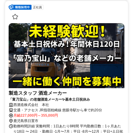
正社員
製造スタッフ 酒造メーカー
「富乃宝山」の老舗酒造メーカー✨基本土日祝休み
西酒造株式会社 本社
交通・アクセス JR指宿枕崎線 慈眼寺駅から車で約20分
月給227,000円～355,000円
鹿児島県日置市
勤務時間詳細 実働時間：1日あたり8時間 平均勤務日数：1ヶ月あた
り18日 〜 24日 ・勤務日 -1月〜7月：平日 -8月〜12月：平日+土日祝