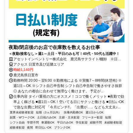
夜勤/閉店後のお店で在庫数を数えるお仕事
＜夜勤/接客なし＞週1～土日・平日のみも可！40代・50代も活躍中！
アセットインベントリー株式会社 鹿児島サテライト/棚卸 ※日置
エリア管轄
アクセス 日置市及び近隣エリア
時給1,140円
鹿児島県日置市
勤務時間 20:00～翌6:00 ※勤務地による ※実働7～8時間(休憩有) ※
週1日～OK ※シフト自己申告制 シフト自己申告制で働きやすさ抜群
◎ あなたの都合に合わせて無理なく働けます。 予定が...
仕事内容 タイパ重視の方にオススメ！ココで働くメリット ■夜勤で効
率よく稼げる ■週1日～OK！空いてる日にサクッと働ける ■日払いOK
で急な出費に対応可 「今月ピンチ!!」「出費が…」なども大丈夫♪...
業界未経験者歓迎
短期（3ヵ月以内）
扶養内勤務OK
週1日からOK
副業・WワークOK
土日祝のみOK
主婦・主夫歓迎
フリーター歓迎
短期
シフト自由
学歴不問
車通勤OK
平日のみOK
学生歓迎
経験不問
未経験者歓迎
経験者歓迎
夜間
即日払いOK
ブランクOK