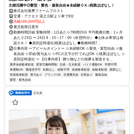
主婦活躍中◎髪型・髪色・服装自由★未経験ＯＫ♪残業ほぼなし！
株式会社薩摩ファームブロスト
交通・アクセス 湯之元駅より車で8分
月給189,200円以上
鹿児島県日置市
勤務時間詳細 実働時間：1日あたり7時間20分 平均勤務日数：1ヶ月
あたり23日 〜 24日 8：15～17：00（休憩85分） ◆お休み希望は相
談ＯＫ！ ◆原則定時退社/残業ほぼなし ◆勤務時間7...
仕事内容 ーアピールポイントー ☆未経験OK ☆髪色・髪型自由 ☆服
装自由 ☆昇給/賞与あり ☆PCの文字が打てればOK ☆残業ほぼなし ☆
原則定時退社 ー 【仕事内容】 贈り物などの焼豚を製造する...
業界未経験者歓迎
変形労働時間制
主婦・主夫歓迎
バイク通勤OK
学歴不問
車通勤OK
職場見学可
転勤なし
経験不問
未経験者歓迎
経験者歓迎
残業なし
有資格者歓迎
賞与あり
ブランクOK
交通費支給
社割あり
服装自由
髪型・髪色自由
正社員