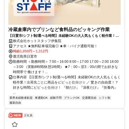
冷蔵倉庫内でプリンなど食料品のピッキング作業
【日置市/シフト制/選べる時間】未経験OKの大人気もくもく軽作業！出
荷先ごとに商品をピピっと仕分け☆
株式会社ホットスタッフ伊集院
アクセス ★無料駐車場完備◎ ★車・バイク通勤可能！
時給1,050円～1,312円
鹿児島県日置市
勤務時間 ＜勤務時間＞ 7:00～16:00 8:00～17:00 17:00～2:00 18:00
～3:00 （実動8時間/休憩1時間） ★7：00～翌3：00の間でお好きな
時間帯で 働けます！...
仕事内容 【日置市/シフト制/選べる時間】未経験OKの大人気もくもく
軽作業！出荷先ごとに商品をピピっと仕分け☆ ／ 驚きの自由度！？
好きな時間にピピっと仕分け！ 『朝だけ』『深夜だけ』『扶養内』
...
業界未経験者歓迎
車通勤OK
経験不問
ブランクOK
交通費支給
シフト制
服装自由
正社員