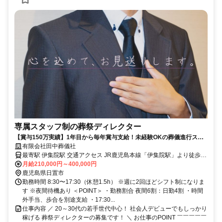
専属スタッフ制の葬祭ディレクター
【賞与150万実績】1年目から毎年賞与支給！未経験OKの葬儀進行スタ
ッフ
有限会社田中葬儀社
最寄駅 伊集院駅 交通アクセス JR鹿児島本線「伊集院駅」より徒歩8
月給210,000円～400,000円
分 ○車通勤OK！（駐車場あり）
鹿児島県日置市
勤務時間 8:30〜17:30（休憩1.5h） ※週に2回ほどシフト制になりま
す ※夜間待機あり ＜POINT＞ ・勤務割合 夜間6割：日勤4割 ・時間
外手当、歩合を別途支給 ・17:30...
仕事内容 ／ 20～30代の若手世代中心！ 社会人デビューでもしっかり
稼げる 葬祭ディレクターの募集です！ ＼ お仕事のPOINT ￣￣￣￣￣