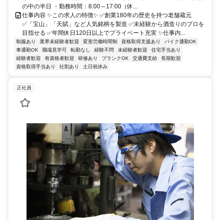
の中の半日 ・勤務時間：8:00～17:00（休...
仕事内容 ✨この求人の特徴✨ ✅️創業180年の歴史を持つ老舗蔵元
✅️「宝山」「天賦」など人気銘柄を製造 ✅️未経験から酒造りのプロを
目指せる ✅️年間休日120日以上でプライベート充実 ✨仕事内...
制服あり
業界未経験者歓迎
変形労働時間制
資格取得支援あり
バイク通勤OK
車通勤OK
職場見学可
転勤なし
経験不問
未経験者歓迎
住宅手当あり
経験者歓迎
有資格者歓迎
研修あり
ブランクOK
交通費支給
長期歓迎
資格取得手当あり
社割あり
土日祝休み
正社員