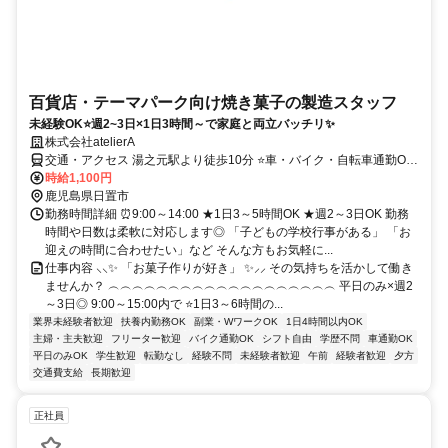
百貨店・テーマパーク向け焼き菓子の製造スタッフ
未経験OK⭐週2~3日×1日3時間～で家庭と両立バッチリ✨
株式会社atelierA
交通・アクセス 湯之元駅より徒歩10分 ⭐車・バイク・自転車通勤OK
⭐駐車場完備 ⭐交通費規定支給
時給1,100円
鹿児島県日置市
勤務時間詳細 ⏰9:00～14:00 ★1日3～5時間OK ★週2～3日OK 勤務
時間や日数は柔軟に対応します◎ 「子どもの学校行事がある」 「お
迎えの時間に合わせたい」など そんな方もお気軽に...
仕事内容 ⸜⸜✨ 「お菓子作りが好き」 ✨⸝⸝ その気持ちを活かして働き
ませんか？ ︵︵︵︵︵︵︵︵︵︵︵︵︵︵︵︵︵︵︵ 平日のみ×週2
～3日◎ 9:00～15:00内で ⭐1日3～6時間の...
業界未経験者歓迎
扶養内勤務OK
副業・WワークOK
1日4時間以内OK
主婦・主夫歓迎
フリーター歓迎
バイク通勤OK
シフト自由
学歴不問
車通勤OK
平日のみOK
学生歓迎
転勤なし
経験不問
未経験者歓迎
午前
経験者歓迎
夕方
交通費支給
長期歓迎
正社員