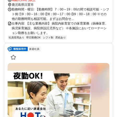
(川内－鹿児島中央) 東市来駅 車 9分 鹿児島本線(川内－鹿児島中央) 湯
時給1,100円以上
之元駅 車 13分 鹿児島本線(川内－鹿児島中央) 薩摩松元駅 車 14分 鹿
鹿児島県日置市
児島本線(川内－鹿児島中央) 上伊集院駅 車 17分
勤務時間・曜日: 【勤務時間】 7：00～19：00の間で相談可能 ・シフ
ト例 ①9：00～16：00 ②8：00～17：00 ③9：00～18：00 ※その
他の勤務時間も相談可能。まずはお問合せ...
仕事内容: 【主な業務内容】 病院内保育室での保育業務（病棟保育、
病児保育施設、病院併設託児所など） ※各施設においてローテーシ
ョン勤務をお願いします。
社員登用あり
即日勤務OK
シフト制
昇給あり
派遣社員