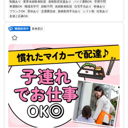
制服あり
業界未経験者歓迎
資格取得支援あり
バイク通勤OK
学歴不問
車通勤OK
職場見学可
経験不問
未経験者歓迎
住宅手当あり
研修あり
ブランクOK
育休あり
交通費支給
資格取得手当あり
シフト制
社割あり
友達と応募OK
業務委託