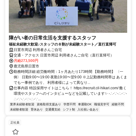
障がい者の日常生活を支援するスタッフ
福祉未経験大歓迎♪スタッフの８割が未経験スタート／直行直帰可
日置市周辺 利用者さんご自宅
交通・アクセス 日置市周辺 利用者さんご自宅（直行直帰可）
月給273,500円
鹿児島県日置市
勤務時間詳細 総労働時間：1ヶ月あたり173時間 【勤務時間】 〈一
例〉 日勤9:00〜19:00 夜勤19:00〜翌9:00 ※上記勤務時間帯は あくま
でも一事例であり、 利用者様によって異なり...
仕事内容 特設採用サイトはこちら！ https://recruit.cil-hikari.com/ 働く
環境やスタッフへのインタビューなどを記載しています✨ -∴-∵-∴-∵-
∴-∵-∴-∵-∴-∵...
業界未経験者歓迎
資格取得支援あり
学歴不問
車通勤OK
職場見学可
経験不問
未経験者歓迎
育休あり
交通費支給
シフト制
入社祝い金あり
正社員