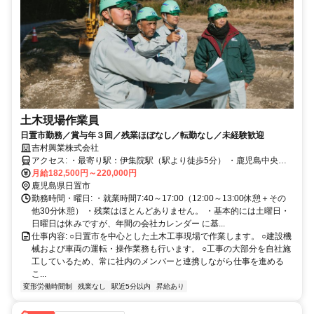
土木現場作業員
日置市勤務／賞与年３回／残業ほぼなし／転勤なし／未経験歓迎
吉村興業株式会社
アクセス: ・最寄り駅：伊集院駅（駅より徒歩5分） ・鹿児島中央駅
月給182,500円～220,000円
から伊集院駅まで電車で17分 ・車、自転車、バイク、電車通勤可
鹿児島県日置市
勤務時間・曜日: ・就業時間7:40～17:00（12:00～13:00休憩＋その
他30分休憩） ・残業はほとんどありません。 ・基本的には土曜日・
日曜日は休みですが、年間の会社カレンダー に基...
仕事内容: ○日置市を中心とした土木工事現場で作業します。 ○建設機
械および車両の運転・操作業務も行います。 ○工事の大部分を自社施
工しているため、常に社内のメンバーと連携しながら仕事を進める
こ...
変形労働時間制
残業なし
駅近5分以内
昇給あり