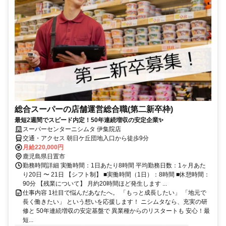
総合スーパーの店舗運営総合職(第二新卒枠)
最短2週間でスピード内定！50年連続増収の安定企業✨
スーパーセンターニシムタ 伊集院店
交通・アクセス 朝日ケ丘団地入口から徒歩9分
月給220,000円
鹿児島県日置市
勤務時間詳細 実働時間：1日あたり8時間 平均勤務日数：1ヶ月あた
り20日 〜 21日 【シフト制】 ■実働時間（1日）：8時間 ■休憩時間：
90分 【残業について】 月約20時間ほど発生します ...
仕事内容 1社目で悩んだあなたへ。 「もっと成長したい」 「地元で
長く働きたい」 という想いを応援します！ ニシムタなら、充実の研
修と 50年連続増収の安定基盤で 異業種からのリスタートも 安心！最
短...