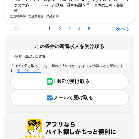
クの実施 ・ドライバーの勤怠・乗務時間管理 ・車両の点検・整備
管...
固定時間制
交通費支給
昇給あり
前へ
次へ
1
2
3
4
5
この条件の新着求人を受け取る
鹿児島県 / 日置市
「LINEで受け取る」では、新着求人のほか、おすすめ情報なども配信しま
す。
詳しくはこちら
LINEで受け取る
メールで受け取る