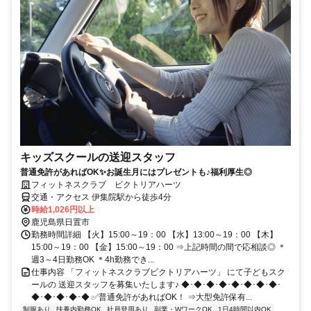
キッズスクールの送迎スタッフ
普通免許があればOK✨お誕生月にはプレゼントも♪福利厚生◎
フィットネスクラブ ビクトリアハーツ
交通・アクセス 伊集院駅から徒歩4分
時給1,026円以上
鹿児島県日置市
勤務時間詳細 【火】15:00～19：00 【水】13:00～19：00 【木】
15:00～19：00 【金】15:00～19：00 ⇒上記時間の間で応相談◎ ＊
週3～4日勤務OK ＊4h勤務でき...
仕事内容 「フィットネスクラブビクトリアハーツ」 にて子どもスク
ールの 送迎スタッフを募集いたします♪ ◆･◆･◆･◆･◆･◆･◆･◆･
◆･◆･◆･◆･◆ ✅普通免許があればOK！ ⇒大型免許保有...
制服あり
扶養内勤務OK
社員登用あり
副業・WワークOK
1日4時間以内OK