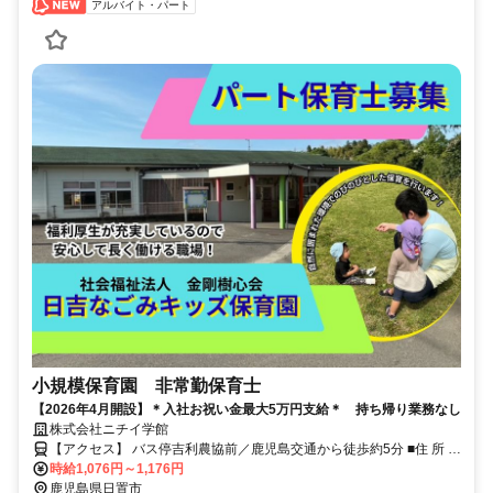
アルバイト・パート
小規模保育園 非常勤保育士
【2026年4月開設】＊入社お祝い金最大5万円支給＊ 持ち帰り業務なし
株式会社ニチイ学館
【アクセス】 バス停吉利農協前／鹿児島交通から徒歩約5分 ■住 所 鹿
児島県 日置市 日吉町吉利3050 ■アクセス バス停吉利農協前／鹿児島
時給1,076円～1,176円
交通から徒歩約5分
鹿児島県日置市