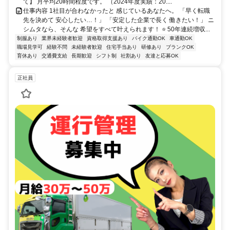
て】 月平均20時間程度です。 （2024年度実績：20....
仕事内容 1社目が合わなかったと 感じているあなたへ。 「早く転職
先を決めて 安心したい…！」 「安定した企業で長く 働きたい！」 ニ
シムタなら、そんな 希望をすべて叶えられます！ ⭐ 50年連続増収...
制服あり
業界未経験者歓迎
資格取得支援あり
バイク通勤OK
車通勤OK
職場見学可
経験不問
未経験者歓迎
住宅手当あり
研修あり
ブランクOK
育休あり
交通費支給
長期歓迎
シフト制
社割あり
友達と応募OK
正社員