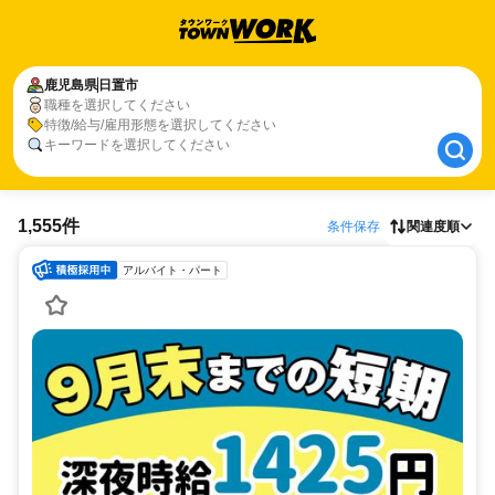
鹿児島県
鹿児島県
日置市
日置市
職種を選択してください
職種、特徴、キーワードを選択してください
特徴/給与/雇用形態を選択してください
キーワードを選択してください
1,555件
条件保存
関連度順
アルバイト・パート