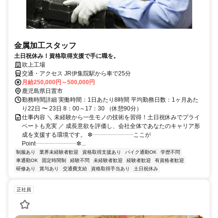
金属加工スタッフ
土日祝休み！資格取得支援で手に職を。
吹上工場
交通・アクセス JR伊集院駅から車で25分
月給250,000円～500,000円
鹿児島県日置市
勤務時間詳細 実働時間：1日あたり8時間 平均勤務日数：1ヶ月あた
り22日 〜 23日 8：00～17：30 （休憩90分）
仕事内容 ＼ 未経験から一生モノの技術を習得！土日祝休みでプライ
ベートも充実 ／ 成長意欲を評価し、会社全体であなたのキャリア形
成を支援する環境です。 ✼┈┈┈┈┈┈┈ここが
Point┈┈┈┈┈┈┈✼...
制服あり
業界未経験者歓迎
資格取得支援あり
バイク通勤OK
学歴不問
車通勤OK
固定時間制
経験不問
未経験者歓迎
経験者歓迎
有資格者歓迎
研修あり
賞与あり
交通費支給
資格取得手当あり
土日祝休み
正社員