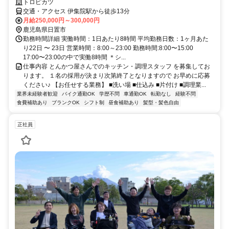
トロピカツ
交通・アクセス 伊集院駅から徒歩13分
月給250,000円～300,000円
鹿児島県日置市
勤務時間詳細 実働時間：1日あたり8時間 平均勤務日数：1ヶ月あた
り22日 〜 23日 営業時間：8:00～23:00 勤務時間:8:00〜15:00
17:00〜23:00の中で実働8時間 ＊シ...
仕事内容 とんかつ屋さんでのキッチン・調理スタッフ を募集してお
ります。 １名の採用が決まり次第終了となりますので お早めに応募
ください♪ 【お任せする業務】 ■洗い場 ■仕込み ■片付け ■調理業...
業界未経験者歓迎
バイク通勤OK
学歴不問
車通勤OK
転勤なし
経験不問
食費補助あり
ブランクOK
シフト制
昼食補助あり
髪型・髪色自由
正社員