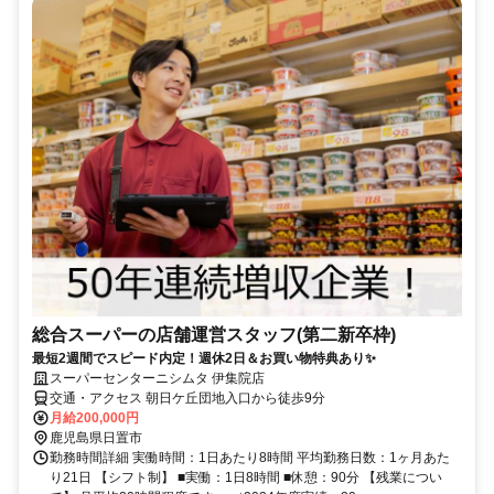
総合スーパーの店舗運営スタッフ(第二新卒枠)
最短2週間でスピード内定！週休2日＆お買い物特典あり✨
スーパーセンターニシムタ 伊集院店
交通・アクセス 朝日ケ丘団地入口から徒歩9分
月給200,000円
鹿児島県日置市
勤務時間詳細 実働時間：1日あたり8時間 平均勤務日数：1ヶ月あた
り21日 【シフト制】 ■実働：1日8時間 ■休憩：90分 【残業につい