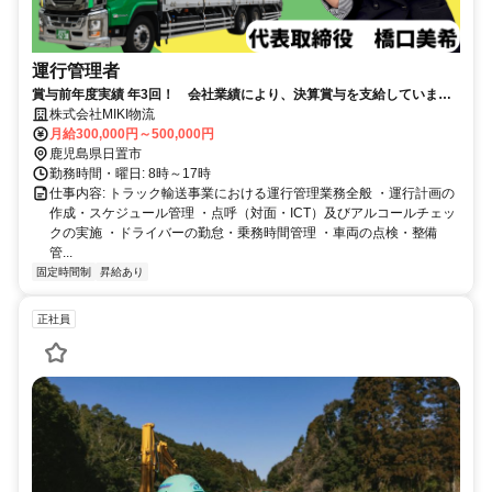
運行管理者
賞与前年度実績 年3回！ 会社業績により、決算賞与を支給していま
す。
株式会社MIKI物流
月給300,000円～500,000円
鹿児島県日置市
勤務時間・曜日: 8時～17時
仕事内容: トラック輸送事業における運行管理業務全般 ・運行計画の
作成・スケジュール管理 ・点呼（対面・ICT）及びアルコールチェッ
クの実施 ・ドライバーの勤怠・乗務時間管理 ・車両の点検・整備
管...
固定時間制
昇給あり
正社員