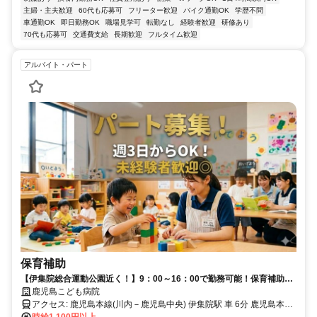
主婦・主夫歓迎
60代も応募可
フリーター歓迎
バイク通勤OK
学歴不問
車通勤OK
即日勤務OK
職場見学可
転勤なし
経験者歓迎
研修あり
70代も応募可
交通費支給
長期歓迎
フルタイム歓迎
アルバイト・パート
保育補助
【伊集院総合運動公園近く！】9：00～16：00で勤務可能！保育補助の
お仕事です◎
鹿児島こども病院
アクセス: 鹿児島本線(川内－鹿児島中央) 伊集院駅 車 6分 鹿児島本線