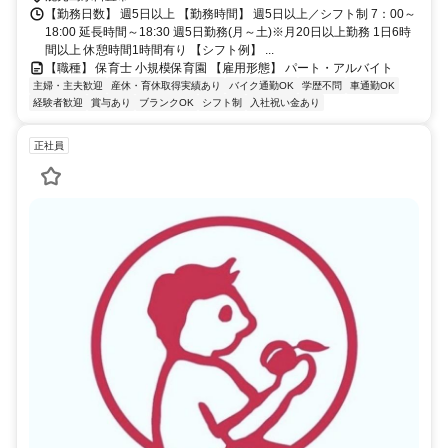
【勤務日数】 週5日以上 【勤務時間】 週5日以上／シフト制 7：00～
18:00 延長時間～18:30 週5日勤務(月～土)※月20日以上勤務 1日6時
間以上 休憩時間1時間有り 【シフト例】 ...
【職種】 保育士 小規模保育園 【雇用形態】 パート・アルバイト
主婦・主夫歓迎
産休・育休取得実績あり
バイク通勤OK
学歴不問
車通勤OK
経験者歓迎
賞与あり
ブランクOK
シフト制
入社祝い金あり
正社員