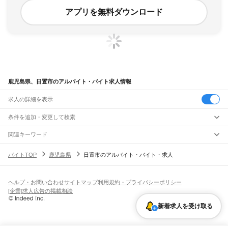
アプリを無料ダウンロード
鹿児島県、日置市のアルバイト・バイト求人情報
求人の詳細を表示
条件を追加・変更して検索
市区町村を追加・変更
関連キーワード
完全在宅ワーク 全国
シール貼り 在宅
現在地周辺
ガチャガチャ
犬カフェ
鹿児島県
駅を追加・変更
バイトTOP
鹿児島県
日置市のアルバイト・バイト・求人
鹿児島県
すべて
鹿児島市
鹿屋市
枕崎市
阿久根市
出水市
指宿市
西之表市
垂水市
薩摩川内市
職種を追加・変更
JR鹿児島本線(川内～鹿児島)
日置市
曽於市
霧島市
いちき串木野市
南さつま市
志布志市
奄美市
南九州市
川内駅
隈之城駅
木場茶屋駅
串木野駅
神村学園前駅
市来駅
湯之元駅
東市来駅
飲食・フードサービス
伊佐市
姶良市
鹿児島郡
薩摩郡
出水郡
姶良郡
曽於郡
肝属郡
熊毛郡
大島郡
ヘルプ・お問い合わせ
サイトマップ
利用規約・プライバシーポリシー
特徴を追加・変更
伊集院駅
薩摩松元駅
上伊集院駅
広木駅
鹿児島中央駅
鹿児島駅
飲食・フードサービス
すべて
[企業]求人広告の掲載相談
ホールスタッフ
キッチンスタッフ
皿洗い・洗い場
精肉・鮮魚加工
給食調理
人気
JR日豊本線(佐伯～鹿児島中央)
雇用形態を追加・変更
新着求人を受け取る
パン屋（ベーカリー）
フードカウンター販売員
バー（BAR）・バーテンダー
日払いOK
高校生歓迎
学生歓迎
深夜の仕事
髪型・髪色自由
ひげOK
ネイルOK
財部駅
北俣駅
大隅大川原駅
北永野田駅
霧島神宮駅
国分駅
隼人駅
加治木駅
錦江駅
飲食店補助（開店・閉店準備）
飲食店（店長・マネージャー）
ピアスOK
アルバイト・パート
履歴書不要
オープニングスタッフ
留学生・外国人活躍中
帖佐駅
姶良駅
重富駅
竜ケ水駅
鹿児島駅
鹿児島中央駅
都道府県を変更
営業・販売
勤務期間
正社員