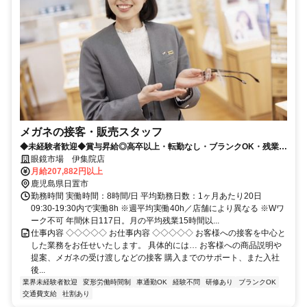
メガネの接客・販売スタッフ
◆未経験者歓迎◆賞与昇給◎高卒以上・転勤なし・ブランクOK・残業少
なめ・業界No1！
眼鏡市場 伊集院店
月給207,882円以上
鹿児島県日置市
勤務時間 実働時間：8時間/日 平均勤務日数：1ヶ月あたり20日
09:30-19:30内で実働8h ※週平均実働40h／店舗により異なる ※Wワ
ーク不可 年間休日117日。月の平均残業15時間以...
仕事内容 ◇◇◇◇◇ お仕事内容 ◇◇◇◇◇ お客様への接客を中心と
した業務をお任せいたします。 具体的には… お客様への商品説明や
提案、メガネの受け渡しなどの接客 購入までのサポート、また入社
後...
業界未経験者歓迎
変形労働時間制
車通勤OK
経験不問
研修あり
ブランクOK
交通費支給
社割あり