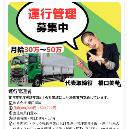
運行管理者
賞与前年度実績年3回！会社業績により決算賞与支給しています。
株式会社 橋口運輸
月給300,000円～500,000円
鹿児島県日置市
勤務時間・曜日: 8時～17時
仕事内容: トラック輸送事業における運行管理業務全般 ・運行計画の
作成・スケジュール管理 ・点呼（対面・ICT）及びアルコールチェッ