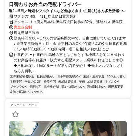
日替わりお弁当の宅配ドライバー
週2～5日／時短やフルタイムなど働き方自由♪主婦(夫)さん多数活躍中！
サポート体制バッチリなのでお子さんの行事でのお休みなども取りやす
ワタミの宅食 711_鹿児島日置営業所
い◎
アクセス ＪＲ鹿児島本線 伊集院北口徒歩約32分、連絡バス 伊集院北
口徒歩約32分、ＪＲ鹿児島本線 薩摩松元徒歩約93分
完全歩合制
鹿児島県日置市
勤務時間 9:00～17:00の営業時間の中で、自由に働いていただけます
♪ ※営業所稼働日：月～金 ※平日のみOK／午前のみOK ※扶養内勤務
OK／短時間勤務OK ＊勤務時間・曜日応相談／お気軽にご...
仕事内容 ▼仕事内容 高齢の方をはじめとする地域のお宅に日替わり
のお弁当等をお届け・販売する宅配スタッフ業務をお任せします◎
◆再配達なし！固定ルート配送なので安心！ ◆売上ノルマなし／も
ちろん買取...
業界未経験者歓迎
社員登用あり
1日4時間以内OK
主婦・主夫歓迎
60代も応募可
学歴不問
平日のみOK
経験不問
未経験者歓迎
午前
経験者歓迎
ネイルOK
ブランクOK
長期歓迎
完全歩合制
週2・3日からOK
週4日以上OK
履歴書不要
友達と応募OK
ひげOK
アルバイト・パート