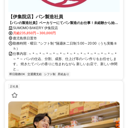
【伊集院店】パン製造社員
【パンの製造社員】ベーカリーにてパン製造のお仕事！未経験から始め
た方も多数！一から丁寧にお教えしますので製造未経験の方でも安心♪
SUMOMO BAKERY 伊集院店
月給235,850円～300,000円
鹿児島県日置市
勤務時間・曜日: *シフト制 *隔週休二日制 5:00～20:00（うち実働８
ｈ）
仕事内容: ～＊～＊～＊～＊～＊～＊～＊～＊～＊～＊～＊～＊～＊
～＊～ パンの仕込、分割、成形、仕上げ等のパン作りをお任せしま
す。 焼きたてパンの香りに包まれながら 新しいお店で、新しい仲間
と...
即日勤務OK
交通費支給
シフト制
昇給あり
正社員