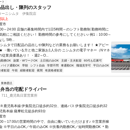
ート
の品出し・陳列のスタッフ
ターニシムタ 伊集院店
8円以上
置市
:00～24:00 店舗の募集時間内で1日5時間～のシフト勤務制 勤務時間に
気軽にご相談ください！ 勤務時間の参考にしてください♪ 例1：10:00～
なし 5時...
ニシムタで日配品の品出しや陳列などの業務をお願いします！ ★アピー
★ ・働いている方と他ご家族お1人分の ニシムタの電子マネー（Nマネ
の従業員優遇あり！ ・週2～O...
内勤務OK
副業・WワークOK
土日祝のみOK
主婦・主夫歓迎
60代も応募可
バイク通勤OK
早朝
シフト自由
学歴不問
車通勤OK
職場見学可
平日のみOK
験者歓迎
午前
経験者歓迎
夜間
有資格者歓迎
業務委託
お弁当の宅配ドライバー
711_鹿児島日置営業所
ＪＲ鹿児島本線 伊集院北口徒歩約32分、連絡バス 伊集院北口徒歩約32
児島本線 薩摩松元徒歩約93分
置市
:00～17:00の営業時間の中で、自由に働いていただけます♪ ※営業所稼
金 ※平日のみOK／午前のみOK ※扶養内勤務OK／短時間勤務OK ＊勤