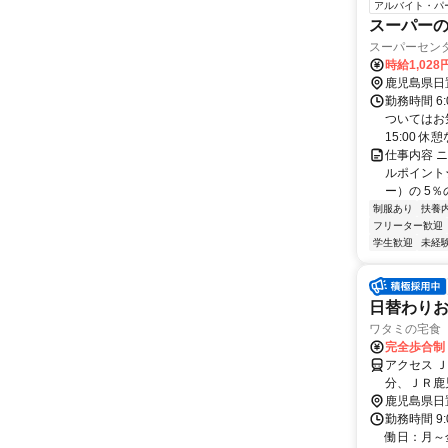
アルバイト・パ
スーパー
スーパーセン
時給1,02
鹿児島県日
勤務時間 6
ついてはお
15:00 休憩
仕事内容 
ルポイント
ー）の 5％
制服あり
扶養
フリーター歓迎
学生歓迎
未経
日替わり
ワタミの宅食 
完全歩合制
アクセス 
分、ＪＲ鹿
鹿児島県日
勤務時間 9
働日：月～