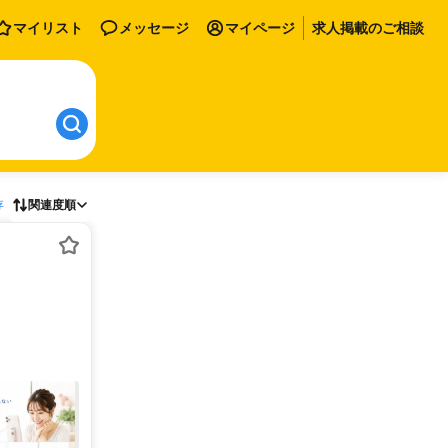
マイリスト
メッセージ
マイページ
求人掲載のご相談
存
関連度順