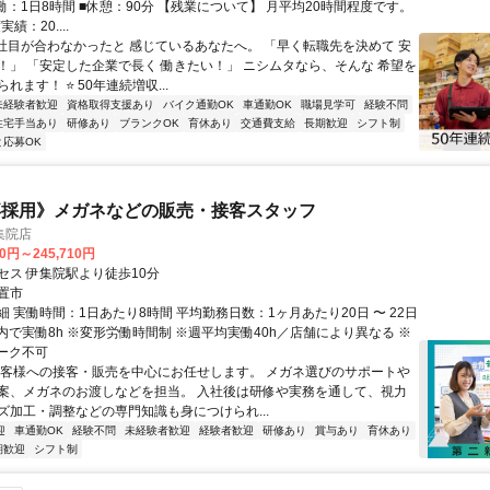
働：1日8時間 ■休憩：90分 【残業について】 月平均20時間程度です。
績：20....
1社目が合わなかったと 感じているあなたへ。 「早く転職先を決めて 安
！」 「安定した企業で長く 働きたい！」 ニシムタなら、そんな 希望を
れます！ ⭐ 50年連続増収...
未経験者歓迎
資格取得支援あり
バイク通勤OK
車通勤OK
職場見学可
経験不問
住宅手当あり
研修あり
ブランクOK
育休あり
交通費支給
長期歓迎
シフト制
と応募OK
卒採用》メガネなどの販売・接客スタッフ
集院店
10円～245,710円
セス 伊集院駅より徒歩10分
置市
 実働時間：1日あたり8時間 平均勤務日数：1ヶ月あたり20日 〜 22日
9:30内で実働8h ※変形労働時間制 ※週平均実働40h／店舗により異なる ※
ーク不可
お客様への接客・販売を中心にお任せします。 メガネ選びのサポートや
案、メガネのお渡しなどを担当。 入社後は研修や実務を通して、視力
ズ加工・調整などの専門知識も身につけられ...
迎
車通勤OK
経験不問
未経験者歓迎
経験者歓迎
研修あり
賞与あり
育休あり
期歓迎
シフト制