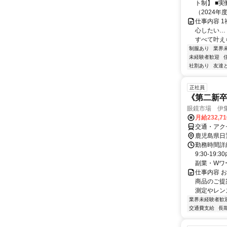
ト制】 ■実
（2024年度実
仕事内容 
心したい…
すべて叶えら
制服あり
業界
未経験者歓迎
社割あり
友達
正社員
《第二新
眼鏡市場 伊
月給232,7
交通・アク
鹿児島県日
勤務時間詳細
9:30-1
副業・Wワ
仕事内容 
商品のご提
測定やレン
業界未経験者歓
交通費支給
長