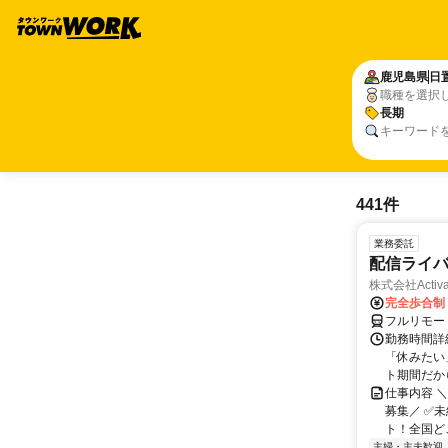
鹿児島県
日
職種を選択
長期
キーワード
441件
業務委託
配信ライ
株式会社Activa
完全歩合制
フルリモー
勤務時間詳
「休みたい
ト期間だか
仕事内容 
募集／ ✅
ト！全国どこ
主婦・主夫歓迎