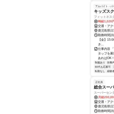
アルバイト・パ
キッズス
フィットネス
時給1,02
交通・アク
鹿児島県日
勤務時間詳細 
【金】15:
き...
仕事内容 
タッフを募集
あればOK！
制服あり
扶養
60代も応募可
転勤なし
経験
正社員
総合スーパ
スーパーセン
月給200,0
交通・アク
鹿児島県日
勤務時間詳