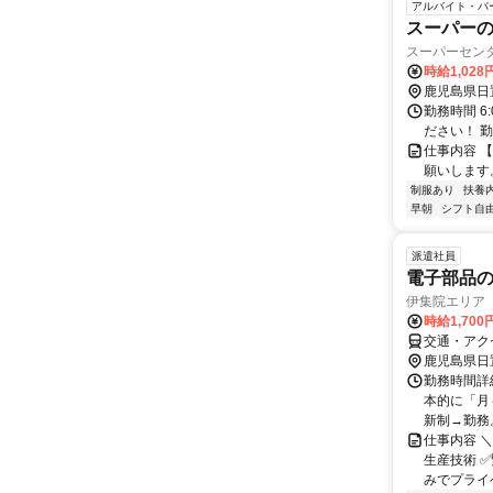
アルバイト・パ
スーパーの
スーパーセン
時給1,02
鹿児島県日
勤務時間 6
ださい！ 勤
仕事内容 
願いします
制服あり
扶養
早朝
シフト自
派遣社員
電子部品
伊集院エリア
時給1,70
交通・アク
鹿児島県日
勤務時間詳細
本的に「月
新制→勤務
仕事内容 
生産技術 
みでプライベ