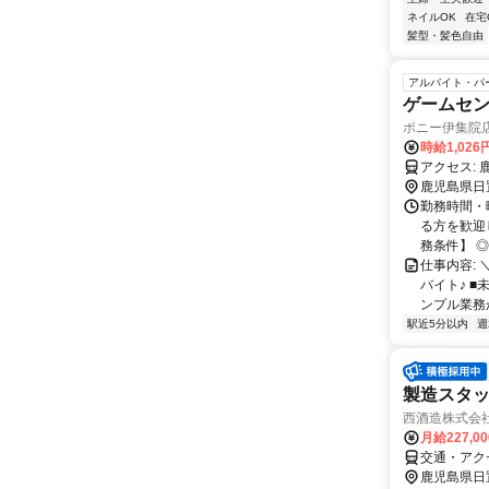
ネイルOK
在宅
髪型・髪色自由
アルバイト・パ
ゲームセン
ポニー伊集院店
時給1,026
ア
鹿児島県日
勤務時間・
る方を歓迎しま
務条件】 ◎週
仕事内容:
バイト♪ 
ンプル業務か
駅近5分以内
週
製造スタッ
西酒造株式会
月給227,0
交通・アク
鹿児島県日