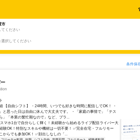
置市
してください
を選択してください
条件保
バー
tion
ト
細 【自由シフト】 ・24時間、いつでも好きな時間に配信してOK！ ・
」と思った日は自由に休んで大丈夫です。 ・「家庭の事情で」「テス
ら」「本業の繁忙期なので」など、プラ...
＼スマホ1台で自分らしく輝く！未経験から始めるライブ配信ライバー大
未経験OK！特別なスキルや機材は一切不要！ ✅完全在宅・フルリモー
からでも参加OK！ ✅顔出しなしの「...
フリーター歓迎
短期
シフト自由
学歴不問
フルリモート
経験者歓迎