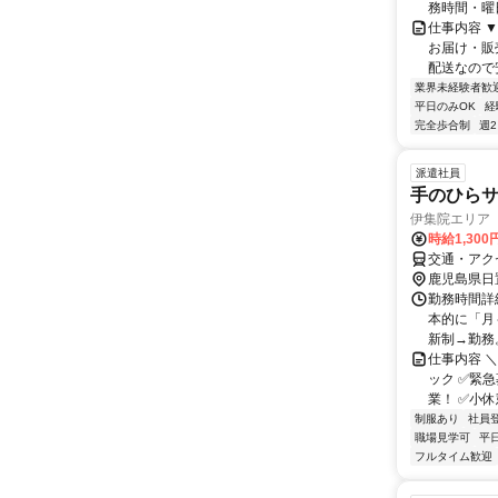
務時間・曜日
仕事内容 
お届け・販
配送なので
業界未経験者歓
平日のみOK
経
完全歩合制
週
派遣社員
手のひら
伊集院エリア
時給1,30
交通・アク
鹿児島県日
勤務時間詳細
本的に「月
新制→勤務
仕事内容 
ック ✅緊
業！ ✅小休
制服あり
社員
職場見学可
平
フルタイム歓迎