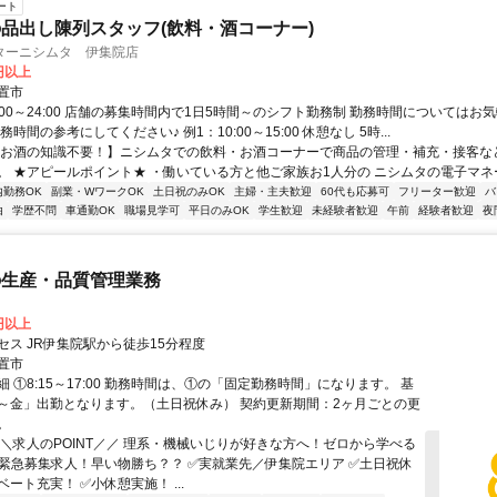
ート
品出し陳列スタッフ(飲料・酒コーナー)
ターニシムタ 伊集院店
8円以上
置市
:00～24:00 店舗の募集時間内で1日5時間～のシフト勤務制 勤務時間についてはお
務時間の参考にしてください♪ 例1：10:00～15:00 休憩なし 5時...
【お酒の知識不要！】ニシムタでの飲料・お酒コーナーで商品の管理・補充・接客な
。 ★アピールポイント★ ・働いている方と他ご家族お1人分の ニシムタの電子マネー（
内勤務OK
副業・WワークOK
土日祝のみOK
主婦・主夫歓迎
60代も応募可
フリーター歓迎
バ
由
学歴不問
車通勤OK
職場見学可
平日のみOK
学生歓迎
未経験者歓迎
午前
経験者歓迎
夜
の生産・品質管理業務
0円以上
セス JR伊集院駅から徒歩15分程度
置市
 ①8:15～17:00 勤務時間は、①の「固定勤務時間」になります。 基
～金」出勤となります。（土日祝休み） 契約更新期間：2ヶ月ごとの更
。
＼＼求人のPOINT／／ 理系・機械いじりが好きな方へ！ゼロから学べる
✅緊急募集求人！早い物勝ち？？ ✅実就業先／伊集院エリア ✅土日祝休
ート充実！ ✅小休憩実施！ ...