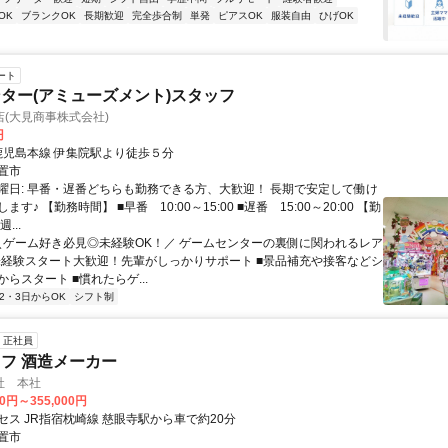
OK
ブランクOK
長期歓迎
完全歩合制
単発
ピアスOK
服装自由
ひげOK
ート
ター(アミューズメント)スタッフ
(大見商事株式会社)
円
クセス: 鹿児島本線 伊集院駅より徒歩５分
置市
曜日: 早番・遅番どちらも勤務できる方、大歓迎！ 長期で安定して働け
す♪ 【勤務時間】 ■早番 10:00～15:00 ■遅番 15:00～20:00 【勤
...
 ＼ゲーム好き必見◎未経験OK！／ ゲームセンターの裏側に関われるレア
■未経験スタート大歓迎！先輩がしっかりサポート ■景品補充や接客などシ
らスタート ■慣れたらゲ...
2・3日からOK
シフト制
正社員
フ 酒造メーカー
社 本社
00円～355,000円
セス JR指宿枕崎線 慈眼寺駅から車で約20分
置市