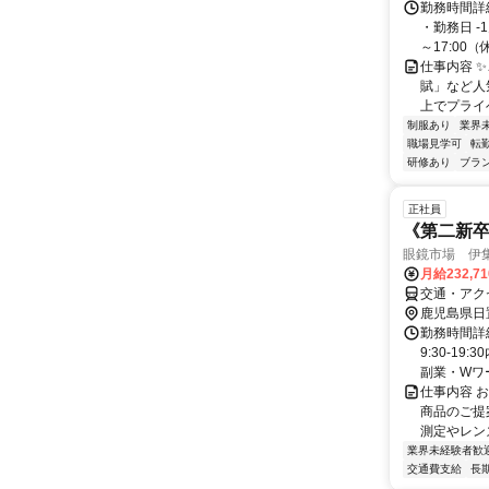
勤務時間詳細
・勤務日 -
～17:00（休.
仕事内容 ✨
賦」など人
上でプライベ
制服あり
業界
職場見学可
転
研修あり
ブラ
正社員
《第二新
眼鏡市場 伊
月給232,7
交通・アク
鹿児島県日
勤務時間詳細
9:30-1
副業・Wワ
仕事内容 
商品のご提
測定やレン
業界未経験者歓
交通費支給
長