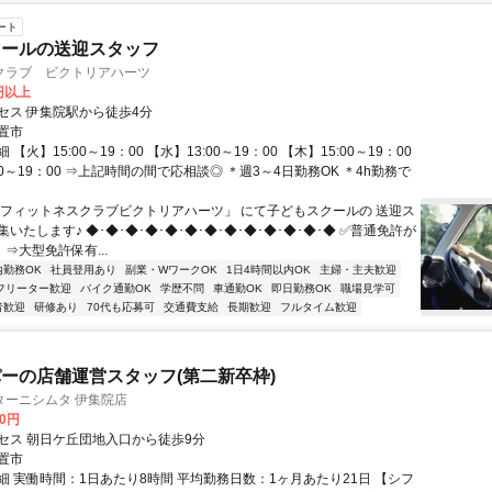
ート
クールの送迎スタッフ
クラブ ビクトリアハーツ
6円以上
セス 伊集院駅から徒歩4分
置市
【火】15:00～19：00 【水】13:00～19：00 【木】15:00～19：00
00～19：00 ⇒上記時間の間で応相談◎ ＊週3～4日勤務OK ＊4h勤務で
「フィットネスクラブビクトリアハーツ」 にて子どもスクールの 送迎ス
いたします♪ ◆･◆･◆･◆･◆･◆･◆･◆･◆･◆･◆･◆･◆ ✅普通免許が
 ⇒大型免許保有...
内勤務OK
社員登用あり
副業・WワークOK
1日4時間以内OK
主婦・主夫歓迎
フリーター歓迎
バイク通勤OK
学歴不問
車通勤OK
即日勤務OK
職場見学可
者歓迎
研修あり
70代も応募可
交通費支給
長期歓迎
フルタイム歓迎
ーの店舗運営スタッフ(第二新卒枠)
ターニシムタ 伊集院店
00円
セス 朝日ケ丘団地入口から徒歩9分
置市
細 実働時間：1日あたり8時間 平均勤務日数：1ヶ月あたり21日 【シフ