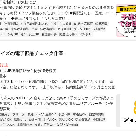
応相談／お気軽にご...
▼仕事内容 高齢の方をはじめとする地域のお宅に日替わりのお弁当等を
売する宅配スタッフ業務をお任せします◎ ◆再配達なし！固定ルート
安心！ ◆売上ノルマなし／もちろん買取...
迎
社員登用あり
1日4時間以内OK
主婦・主夫歓迎
60代も応募可
学歴不問
験不問
未経験者歓迎
午前
経験者歓迎
ネイルOK
ブランクOK
長期歓迎
2・3日からOK
週4日以上OK
履歴書不要
友達と応募OK
ひげOK
サイズの電子部品チェック作業
0円以上
セス JR伊集院駅から徒歩15分程度
置市
 ①8:15～17:00 勤務時間は、①の「固定勤務時間」になります。 基
～金」出勤となります。（土日祝休み） 契約更新期間：2ヶ月ごとの更
。
＼＼求人のPOINT／／ 座りっぱなしで楽々！手のひらサイズの部品チェ
急募集求人！早い物勝ち？？ ✅実就業先／伊集院エリア ✅ルーティン作
憩実施！ ━━━━━━━━━...
登用あり
フリーター歓迎
バイク通勤OK
学歴不問
車通勤OK
固定時間制
日のみOK
転勤なし
経験不問
ネイルOK
週払いOK
交通費支給
長期歓迎
ピアスOK
土日祝休み
友達と応募OK
髪型・髪色自由