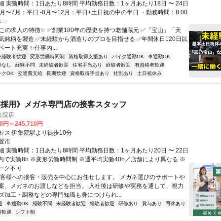
 実働時間：1日あたり8時間 平均勤務日数：1ヶ月あたり18日 〜 24日
1月〜7月：平日 -8月〜12月：平日+土日祝の中の半日 ・勤務時間：8:00
..
この求人の特徴✨ ✅️創業180年の歴史を持つ老舗蔵元 ✅️「宝山」「天
気銘柄を製造 ✅️未経験から酒造りのプロを目指せる ✅️年間休日120日以
ート充実 ✨仕事内...
未経験者歓迎
変形労働時間制
資格取得支援あり
バイク通勤OK
車通勤OK
勤なし
経験不問
未経験者歓迎
住宅手当あり
経験者歓迎
有資格者歓迎
ンクOK
交通費支給
長期歓迎
資格取得手当あり
社割あり
土日祝休み
卒採用》メガネ専門店の接客スタッフ
集院店
10円～245,710円
セス 伊集院駅より徒歩10分
置市
 実働時間：1日あたり8時間 平均勤務日数：1ヶ月あたり20日 〜 22日
9:30内で実働8h ※変形労働時間制 ※週平均実働40h／店舗により異なる ※
ーク不可
お客様への接客・販売を中心にお任せします。 メガネ選びのサポートや
案、メガネのお渡しなどを担当。 入社後は研修や実務を通して、視力
ズ加工・調整などの専門知識も身につけられ...
迎
車通勤OK
経験不問
未経験者歓迎
経験者歓迎
研修あり
賞与あり
育休あり
期歓迎
シフト制