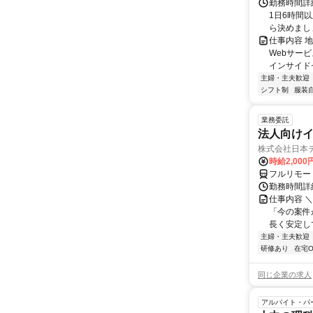
勤務時間詳
1日6時間
ら決めましょ
仕事内容 
Webサー
インサイド
主婦・主夫歓迎
シフト制
服装
業務委託
法人向けイ
株式会社日本
時給2,000
フルリモー
勤務時間詳
仕事内容 
「今の案件
長く安定して
主婦・主夫歓迎
研修あり
在宅O
同じ企業の求人
アルバイト・パ