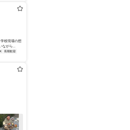
な学校現場の想
がら...
K
長期歓迎