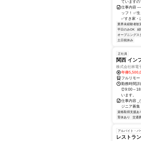
ていますの
仕事内容 ─
ッフ！ ✅
✅すき家・は
業界未経験者歓
平日のみOK
経
オープニングス
土日祝休み
正社員
関西 イン
株式会社林電
年俸5,500,
フルリモー
勤務時間詳細
⏰9:00～
います。
仕事内容 _/_
ジニア募集
資格取得支援あ
育休あり
交通
アルバイト・パ
レストラン