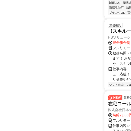
制服あり
業界
職場見学可
転
ブランクOK
育
業務委託
【スキル一
HSソリュー
完全歩合制
フルリモー
勤務時間・
ます！ お
や、スキマ時
仕事内容: 
ュー応援！
リ操作や配信
シフト自由
フ
業務
在宅コー
株式会社日本
時給2,000
フルリモー
仕事内容 