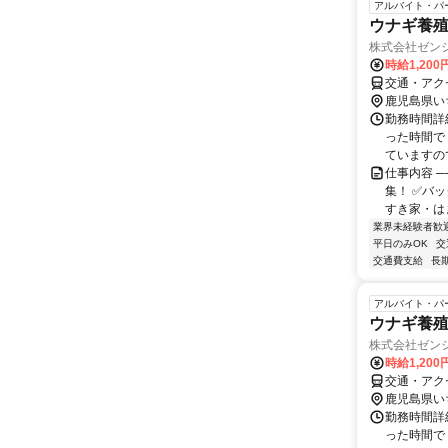
アルバイト・パ
ウナギ養殖
株式会社ゼン
時給1,20
交通・アク
鹿児島県い
勤務時間詳細
った時間で
ていますの
仕事内容 ─
集！ ✅バ
すき家・はま
業界未経験者歓
平日のみOK
交
交通費支給
長
アルバイト・パ
ウナギ養殖
株式会社ゼン
時給1,20
交通・アク
鹿児島県い
勤務時間詳細
った時間で