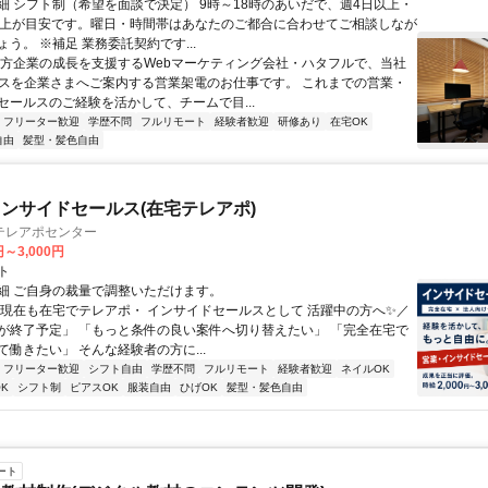
細 シフト制（希望を面談で決定） 9時～18時のあいだで、週4日以上・
以上が目安です。曜日・時間帯はあなたのご都合に合わせてご相談しなが
う。 ※補足 業務委託契約です...
地方企業の成長を支援するWebマーケティング会社・ハタフルで、当社
ビスを企業さまへご案内する営業架電のお仕事です。 これまでの営業・
セールスのご経験を活かして、チームで目...
フリーター歓迎
学歴不問
フルリモート
経験者歓迎
研修あり
在宅OK
自由
髪型・髪色自由
ンサイドセールス(在宅テレアポ)
テレアポセンター
円～3,000円
ト
細 ご自身の裁量で調整いただけます。
＼現在も在宅でテレアポ・ インサイドセールスとして 活躍中の方へ✨／
が終了予定」 「もっと条件の良い案件へ切り替えたい」 「完全在宅で
働きたい」 そんな経験者の方に...
フリーター歓迎
シフト自由
学歴不問
フルリモート
経験者歓迎
ネイルOK
K
シフト制
ピアスOK
服装自由
ひげOK
髪型・髪色自由
ート