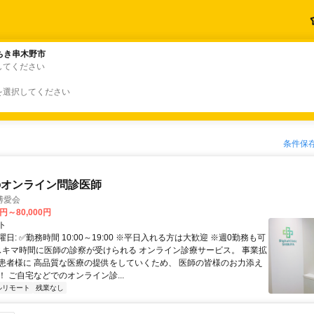
ちき串木野市
ちき串木野市
してください
を選択してください
条件保
のオンライン問診医師
博愛会
0円～80,000円
ト
日: ✅勤務時間 10:00～19:00 ※平日入れる方は大歓迎 ※週0勤務も可
 スキマ時間に医師の診察が受けられる オンライン診療サービス。 事業拡
患者様に 高品質な医療の提供をしていくため、 医師の皆様のお力添え
 ご自宅などでのオンライン診...
ルリモート
残業なし