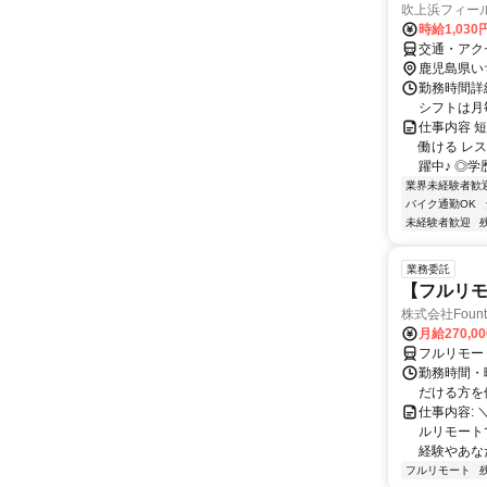
吹上浜フィー
時給1,030
交通・アク
鹿児島県い
勤務時間詳細
シフトは月
仕事内容 
働ける レ
躍中♪ ◎学
業界未経験者歓
バイク通勤OK
未経験者歓迎
業務委託
【フルリモ
株式会社Fount
月給270,0
フルリモー
勤務時間・
だける方を
仕事内容:
ルリモート
経験やあな
フルリモート