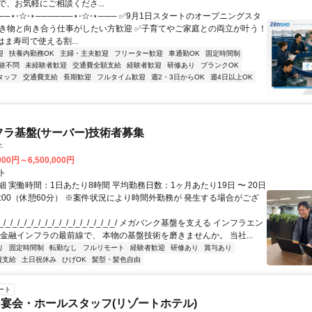
で、お気軽にご相談くださ...
──⋆⋅☆⋅⋆──────⋆⋅☆⋅⋆─── ✅9月1日スタートのオープニングスタ
生き物と向き合う仕事がしたい方歓迎 ✅子育てやご家庭との両立が叶う！
ま寿司で使える割...
迎
扶養内勤務OK
主婦・主夫歓迎
フリーター歓迎
車通勤OK
固定時間制
験不問
未経験者歓迎
交通費全額支給
経験者歓迎
研修あり
ブランクOK
タッフ
交通費支給
長期歓迎
フルタイム歓迎
週2・3日からOK
週4日以上OK
フラ基盤(サーバー)技術者募集
子
000円～6,500,000円
ト
 実働時間：1日あたり8時間 平均勤務日数：1ヶ月あたり19日 〜 20日
18:00（休憩60分） ※案件状況により時間外勤務が 発生する場合がござ
/_/_/_/_/_/_/_/_/_/_/_/_/_/_/_/_/ メガバンク基盤を支える インフラエン
 金融インフラの最前線で、 本物の基盤技術を磨きませんか。 当社...
り
固定時間制
転勤なし
フルリモート
経験者歓迎
研修あり
賞与あり
費支給
土日祝休み
ひげOK
髪型・髪色自由
ート
宴会・ホールスタッフ(リゾートホテル)