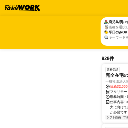
鹿児島県
鹿児島県
い
い
職種を選択
平日のみOK
平日のみOK
キーワード
928件
業務委託
完全在宅
一般社団法人
日給32,00
フルリモー
勤務時間・曜
仕事内容:
大に向けて
が必要です！
シフト自由
フ