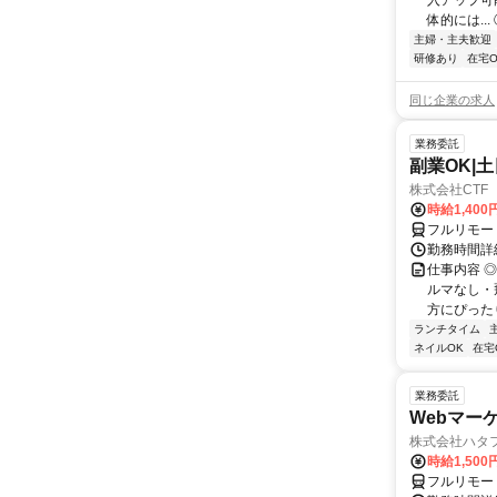
入アップ可
体的には..
主婦・主夫歓迎
研修あり
在宅O
同じ企業の求人
業務委託
副業OK|
株式会社CTF 
時給1,400
フルリモー
勤務時間詳
仕事内容 
ルマなし・
方にぴったり
ランチタイム
ネイルOK
在宅
業務委託
Webマー
株式会社ハタ
時給1,50
フルリモー