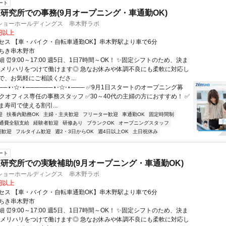
ート
研究所での事務(9月オープニング・車通勤OK)
ショーホールディングス 串木野ラボ
0円以上
セス 【車・バイク・自転車通勤OK】串木野駅より車で6分
ちき串木野市
 ⏰9:00～17:00 週5日、1日7時間～OK！ ✨固定シフトのため、決ま
 メリハリをつけて働けます◎ 急なお休みや体調不良にも柔軟に対応し
で、お気軽にご相談くださ...
──⋆⋅☆⋅⋆──────⋆⋅☆⋅⋆─── ✅9月1日スタートのオープニング募
ックオフィス専任の事務スタッフ ✅30～40代の主婦の方におすすめ！ ✅
寿司で使える割引...
迎
扶養内勤務OK
主婦・主夫歓迎
フリーター歓迎
車通勤OK
固定時間制
通費全額支給
経験者歓迎
研修あり
ブランクOK
オープニングスタッフ
期歓迎
フルタイム歓迎
週2・3日からOK
週4日以上OK
土日祝休み
ート
研究所での実験補助(9月オープニング・車通勤OK)
ショーホールディングス 串木野ラボ
0円以上
セス 【車・バイク・自転車通勤OK】串木野駅より車で6分
ちき串木野市
 ⏰9:00～17:00 週5日、1日7時間～OK！ ✨固定シフトのため、決ま
 メリハリをつけて働けます◎ 急なお休みや体調不良にも柔軟に対応し