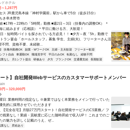
ルドホテル
円～1,287円
セス JR鹿児島本線「神村学園前」駅から車で5分（徒歩15分）
ちき串木野市
 ■17時～22時の「5時間」勤務 ■週2日～3日（扶養内の調整OK） ＊
毎に組みます（応相談） ＊平日に働ける方、大歓迎！
短日・短時間バイトを探されている方必見！！ ■夕方～夜「5h」勤務で
ストラン宴会「ホールスタッフ」募集 学生、主婦(夫)、フリーターさん活
歴不問、資格不要、未経験...
迎
扶養内勤務OK
副業・WワークOK
主婦・主夫歓迎
フリーター歓迎
シフト自由
車通勤OK
職場見学可
平日のみOK
転勤なし
経験不問
残業なし
月1シフト提出
研修あり
夕方
ブランクOK
交通費支給
長期歓迎
ート】自社開発Webサービスのカスタマーサポートメンバー
ain
00円～320,000円
ト
曜日: 業務時間の指定なし ※兼業ではなく本業務をメインで行っていた
優先的に採用させていただきます
 ＼ 【完全在宅】月額27万円スタート！自社開発サービスのCS業務／ フ
で残業なし！業績・貢献度に応じた随時昇給で収入UP！ これまでのご
たの魅力を詳しく記載のうえ、ぜ...
残業なし
昇給あり