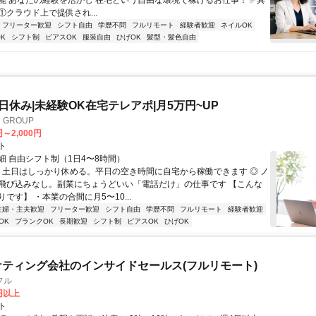
能 あなたの経験を活かし 在宅という自由な環境で稼げるお仕事！ ✅具
. ①クラウド上で提供され...
フリーター歓迎
シフト自由
学歴不問
フルリモート
経験者歓迎
ネイルOK
K
シフト制
ピアスOK
服装自由
ひげOK
髪型・髪色自由
土日休み|未経験OK在宅テレアポ|月5万円~UP
GROUP
円～2,000円
ト
細 自由シフト制（1日4〜8時間）
◎ 土日はしっかり休める。平日の空き時間に自宅から稼働できます ◎ ノ
飛び込みなし。副業にちょうどいい「電話だけ」の仕事です 【こんな
です】 ・本業の合間に月5〜10...
主婦・主夫歓迎
フリーター歓迎
シフト自由
学歴不問
フルリモート
経験者歓迎
OK
ブランクOK
長期歓迎
シフト制
ピアスOK
ひげOK
ケティング会社のインサイドセールス(フルリモート)
フル
0円以上
ト