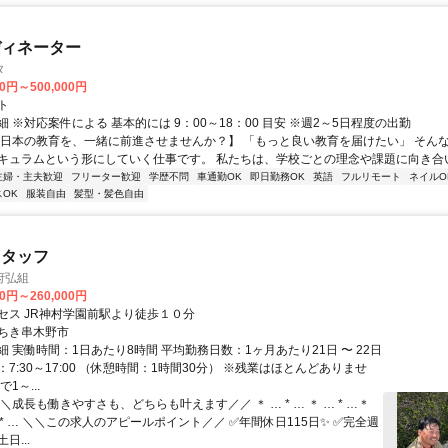
ディネーター
タ
00円～500,000円
ト
 ※対応案件による 基本的には 9：00～18：00 目安 ※週2～5日程度の出勤
【日本の教育を、一緒に前進させませんか？】 「もっと良い教育を届けたい」 そん
キュラムという形にしていく仕事です。 私たちは、学校ごとの理念や課題に向き合いな
主婦・主夫歓迎
フリーター歓迎
学歴不問
車通勤OK
即日勤務OK
英語
フルリモート
ネイルO
OK
服装自由
髪型・髪色自由
スタッフ
府弘組
00円～260,000円
セス JR神村学園前駅より徒歩１０分
ちき串木野市
 実働時間：1日あたり8時間 平均勤務日数：1ヶ月あたり21日 〜 22日
7:30～17:00 （休憩時間：1時間30分） ※残業はほとんどありませ
1～...
＼成長も働きやすさも、どちらも叶えます／／ ＊ … * … ＊ … * …＊
 …* … ＼＼この求人のアピールポイント／／ ✅年間休日115日✨ ✅完全週
日...