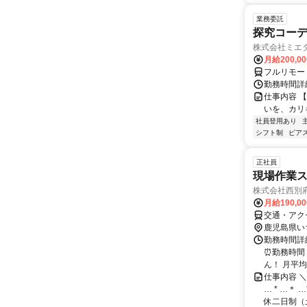
業務委託
探究コー
株式会社ミエ
月給200,0
フルリモー
勤務時間詳細
仕事内容 
いを、カリ
社員登用あり
シフト制
ピアス
正社員
現場作業
株式会社西別
月給190,0
交通・アク
鹿児島県い
勤務時間詳細
⏰勤務時間：
ん！ 月平均で
仕事内容 ＼
… * …＊
休二日制（土