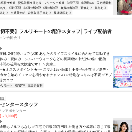
未経験者歓迎
資格取得支援あり
フリーター歓迎
学歴不問
車通勤OK
固定時間制
勤なし
経験不問
未経験者歓迎
経験者歓迎
有資格者歓迎
研修あり
賞与あり
休あり
交通費支給
資格取得手当あり
長期休暇あり
切不要】フルリモートの配信スタッフ│ライブ配信者
ション合同会社
ト
曜日: 24時間いつでもOK あなたのライフスタイルに合わせて活動でき
盆休み・夏休み・シルバーウィークなどの長期連休中だけの集中配信
間の活用も大歓迎です！ ＼先輩...
----★オススメポイント★---- スマホ1台×顔出し不要×完全在宅 ✅️夏デビ
 今から始めてファンを増やせるチャンス♪ ✅️特別なスキルは不要 ✅️アプ
のコツ...
ルリモート
在宅OK
完全歩合制
委託
ルセンタースタッフ
テレアポセンター
円～3,000円
ト
✅通勤もノルマもなし ✅在宅で月収25万円以上 働き方や成果に応じて収