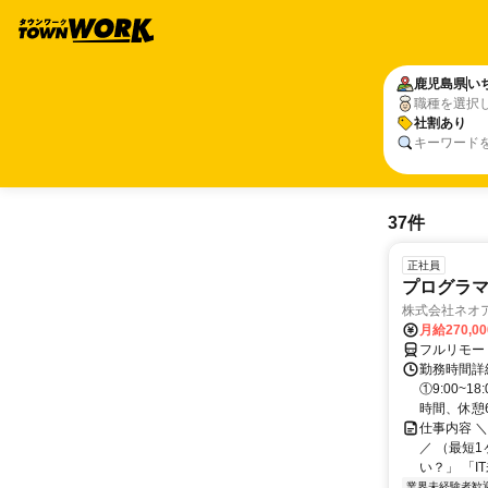
鹿児島県
い
職種を選択
社割あり
キーワード
37件
正社員
プログラマ
株式会社ネオ
月給270,0
フルリモー
勤務時間詳細
①9:00~
時間、休憩6.
仕事内容 
／ （最短
い？」 「I
業界未経験者歓