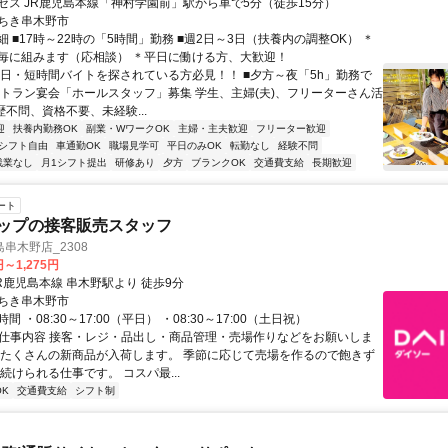
セス JR鹿児島本線「神村学園前」駅から車で5分（徒歩15分）
ちき串木野市
 ■17時～22時の「5時間」勤務 ■週2日～3日（扶養内の調整OK） ＊
毎に組みます（応相談） ＊平日に働ける方、大歓迎！
短日・短時間バイトを探されている方必見！！ ■夕方～夜「5h」勤務で
ストラン宴会「ホールスタッフ」募集 学生、主婦(夫)、フリーターさん活
歴不問、資格不要、未経験...
迎
扶養内勤務OK
副業・WワークOK
主婦・主夫歓迎
フリーター歓迎
シフト自由
車通勤OK
職場見学可
平日のみOK
転勤なし
経験不問
残業なし
月1シフト提出
研修あり
夕方
ブランクOK
交通費支給
長期歓迎
ート
ョップの接客販売スタッフ
串木野店_2308
円～1,275円
R鹿児島本線 串木野駅より 徒歩9分
ちき串木野市
 ・08:30～17:00（平日） ・08:30～17:00（土日祝）
● 仕事内容 接客・レジ・品出し・商品管理・売場作りなどをお願いしま
、たくさんの新商品が入荷します。 季節に応じて売場を作るので飽きず
続けられる仕事です。 コスパ最...
K
交通費支給
シフト制