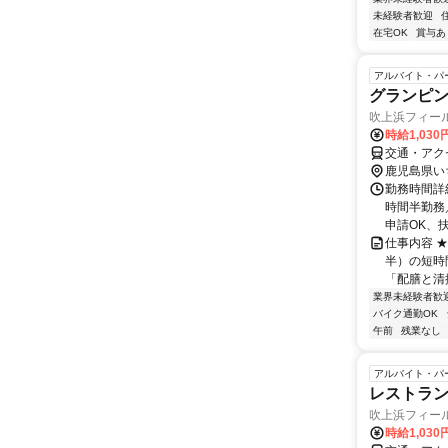
未経験者歓迎
在宅OK
賞与あ
アルバイト・パ
グランピン
吹上浜フィー
時給1,03
交通・アク
鹿児島県い
勤務時間詳細
時間半勤務
申請OK、扶
仕事内容 ★
半）の短時
「配膳と清掃
業界未経験者歓
バイク通勤OK
午前
残業なし
アルバイト・パ
レストラン
吹上浜フィー
時給1,030