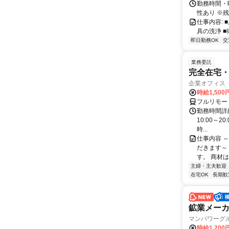
勤務時間・曜
性あり ※残業
仕事内容:
具の洗浄 
即日勤務OK
交
業務委託
完全在宅
企業オフィス
時給1,500
フルリモー
勤務時間詳細 
10:00～
時...
仕事内容 
だきます～
す。 商材
主婦・主夫歓迎
在宅OK
長期歓
鉱業メーカ
マンパワーグ
時給1,200