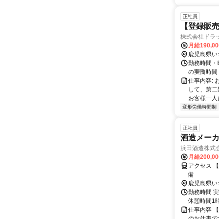
正社員
【登録販
株式会社ドラ
月給190,0
鹿児島県い
勤務時間・
の実働時間
仕事内容:
して、第二
お客様一人
変形労働時間制
正社員
酒造メー
浜田酒造株式
月給200,0
アクセス 
備
鹿児島県い
勤務時間 実
休憩時間1
仕事内容 
のお仕事で