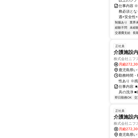
以上のシフト
仕事内容 
務必須とな
遇×安全性×
制服あり
業界
経験不問
未経
交通費支給
長
正社員
介護施設
株式会社ニフス
月給272,3
鹿児島県い
勤務時間・曜
性あり ※残業
仕事内容:
具の洗浄 
即日勤務OK
交
正社員
介護施設
株式会社ニフス
月給272,3
鹿児島県い