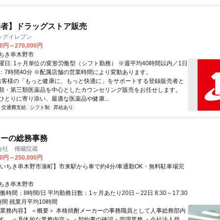
売者】ドラッグストア販売
ッグイレブン
00円～270,000円
ちき串木野市
曜日: 1ヶ月単位の変形労働型（シフト勤務） ※週平均40時間以内／1日
：7時間40分 ※配属店舗の営業時間により変動あります。
 お客様の「もっと健康に、もっと快適に」をサポートする登録販売者と
類・第三類医薬品を中心としたカウンセリング販売をお任せします。
ひとりに寄り添い、最適な医薬品や健康...
交通費支給
シフト制
昇給あり
カーの総務事務
会社 傳藏院蔵
00円～250,000円
【いちき串木野市湊町】市来駅から車で約4分/車通勤OK・無料駐車場完
ちき串木野市
働時間：8時間/日 平均勤務日数：1ヶ月あたり20日～22日 8:30～17:30
時間 残業月平均10時間
【業務内容】 ＜概要＞ 本格焼酎メーカーの事務職員として人事総務部内
す。 ＜具体的な業務内容＞ ・契約書の確認・管理業務 ・会社法人登