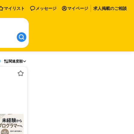
マイリスト
メッセージ
マイページ
求人掲載のご相談
存
関連度順