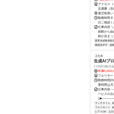
アクセス 
交通費（別
鹿児島県い
勤務時間 8
日ご相談く
仕事内容 
経験から始
順が決まっ
業界未経験者歓
職場見学可
経
正社員
生成AIプ
CLINKS株式
年俸5,000,
フルリモー
勤務時間詳細
業時間は月
仕事内容 ―
ービスの次
□■――――
ランチタイム
フルリモート
ピアスOK
土日