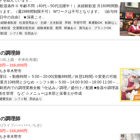
を組んでいます...
※歓迎条件※ 年齢不問（40代～50代活躍中！）未経験歓迎 月160時間勤
ります。（週28時間制限不可） Wワークは不可となります。 《給与待
日中の自由》 ★深夜こそ...
未経験者歓迎
社員登用あり
主婦・主夫歓迎
早朝
学歴不問
車通勤OK
転勤なし
験者歓迎
交通費全額支給
経験者歓迎
夜間
研修あり
賞与あり
ブランクOK
期歓迎
シフト制
社割あり
内の調理師
(吹上園・市来松寿園)
00円～316,000円
ちき串木野市
日: ＜勤務時間＞ 5:00～20:00(実働8時間／休憩1時間) ※変更の可能
月10時間と少なめ ＜シフト例＞ 5:00～14:00 9:00～18:00 11:00～...
 ■厨房内での調理業務全般 └仕込み／調理／盛付け／配膳 ■食器や調理器
■衛生管理 など ☆メニューは本部と栄養士が作成
通費支給
シフト制
昇給あり
内の調理師
(ライフハーバーいちき)
00円～316,000円
ちき串木野市