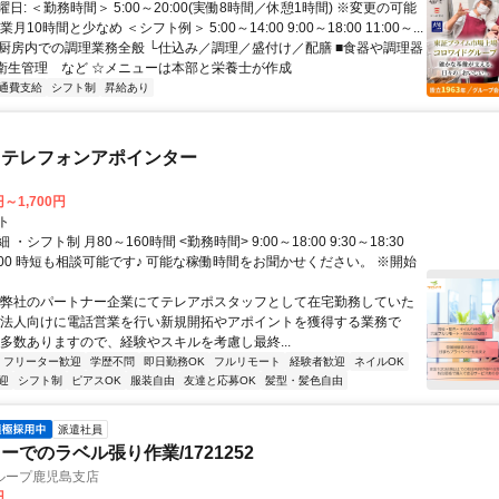
日: ＜勤務時間＞ 5:00～20:00(実働8時間／休憩1時間) ※変更の可能
月10時間と少なめ ＜シフト例＞ 5:00～14:00 9:00～18:00 11:00～...
 ■厨房内での調理業務全般 └仕込み／調理／盛付け／配膳 ■食器や調理器
■衛生管理 など ☆メニューは本部と栄養士が作成
通費支給
シフト制
昇給あり
・テレフォンアポインター
円～1,700円
ト
・シフト制 月80～160時間 <勤務時間> 9:00～18:00 9:30～18:30
20:00 時短も相談可能です♪ 可能な稼働時間をお聞かせください。 ※開始
～弊社のパートナー企業にてテレアポスタッフとして在宅勤務していた
 法人向けに電話営業を行い新規開拓やアポイントを獲得する業務で
は多数ありますので、経験やスキルを考慮し最終...
フリーター歓迎
学歴不問
即日勤務OK
フルリモート
経験者歓迎
ネイルOK
迎
シフト制
ピアスOK
服装自由
友達と応募OK
髪型・髪色自由
派遣社員
ーでのラベル張り作業/1721252
ループ鹿児島支店
円