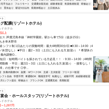
住宅手当あり
フルリモート
交通費全額支給
経験者歓迎
有資格者歓迎
研修あり
り
育休あり
駅近5分以内
長期休暇あり
土日祝休み
ート
グ配膳(リゾートホテル)
ルドホテル
0円以上
セス JR鹿児島本線「神村学園前」駅から車で5分（徒歩15分）
ちき串木野市
 シフト制 1日あたりの実働時間：最大4時間30分/日 ■9:30～14:00（4
／休憩なし） ■平日：週2～3日（土日にも入れる方,歓迎♪） ＊希望休の
養内調整O...
短日・短時間バイトを探されている方必見！！ ・9:30～14:00（4時間
間勤務 ・平日：週2日～3日（土日にも入れる方,歓迎♪） ・接客なし！
」の仕事です ◎学...
迎
扶養内勤務OK
副業・WワークOK
主婦・主夫歓迎
フリーター歓迎
シフト自由
学歴不問
車通勤OK
職場見学可
転勤なし
経験不問
未経験者歓迎
月1シフト提出
研修あり
ブランクOK
交通費支給
長期歓迎
ート
宴会・ホールスタッフ(リゾートホテル)
ルドホテル
円～1,287円