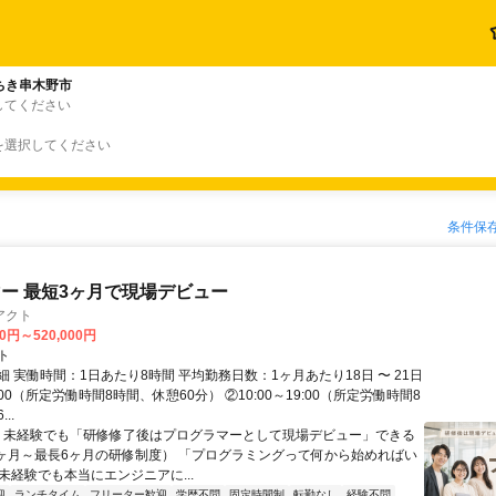
ちき串木野市
してください
を選択してください
条件保
ー 最短3ヶ月で現場デビュー
アクト
00円～520,000円
ト
 実働時間：1日あたり8時間 平均勤務日数：1ヶ月あたり18日 〜 21日
18:00（所定労働時間8時間、休憩60分） ②10:00～19:00（所定労働時間8
..
＼ 未経験でも「研修修了後はプログラマーとして現場デビュー」できる
1ヶ月～最長6ヶ月の研修制度） 「プログラミングって何から始めればい
T未経験でも本当にエンジニアに...
迎
ランチタイム
フリーター歓迎
学歴不問
固定時間制
転勤なし
経験不問