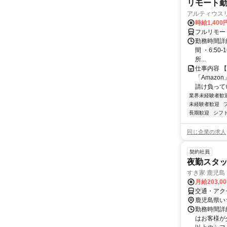
リモート勤
アルティウス
時給1,400
フルリモー
勤務時間詳細
間 ・6:50
所...
仕事内容 
「Amazo
請け負ってい
業界未経験者歓
未経験者歓迎
長期歓迎
シフ
同じ企業の求人
契約社員
夜勤スタッ
すき家 鹿児島
月給203,0
交通・アク
鹿児島県い
勤務時間詳細
はお客様が