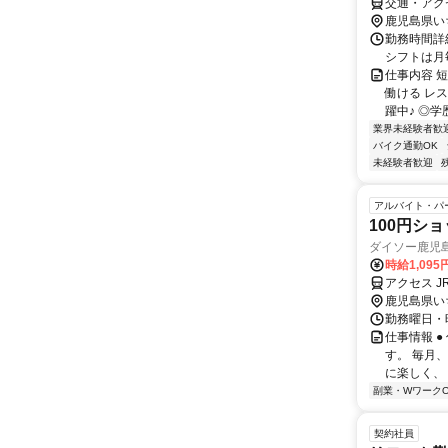
交通・アク
鹿児島県い
勤務時間詳細
シフトは月
仕事内容 
働ける レ
躍中♪ ◎学
業界未経験者歓
バイク通勤OK
未経験者歓迎
アルバイト・パ
100円シ
ダイソー鹿児島
時給1,095
アクセス J
鹿児島県い
勤務曜日・時間
仕事情報 
す。 毎月
に楽しく、 
副業・WワークO
契約社員