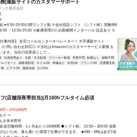
務|通販サイトのカスタマーサポート
リンク株式会社
円
ト
 ⏩6:50-25:00の間でシフト制 ※会社指定シフト 《シフト例》実働8時
-16:00 ・15:50-25:00 ※健康管理のため勤務間インターバル 設定あり ※
【仕事内容】 在宅コールセンターオペレーター！ 大手通販サイト
n」の 問い合わせ対応◎ ※当社はAmazonのカスタマーサービス業務 を
ます。当社の従業員として ...
迎
社員登用あり
主婦・主夫歓迎
フリーター歓迎
学歴不問
転勤なし
経験不問
フルリモート
経験者歓迎
ネイルOK
研修あり
在宅OK
ブランクOK
交通費支給
ト制
ピアスOK
服装自由
ひげOK
フ(店舗深夜帯担当)|月160hフルタイム必須
00円～270,000円
セス ー
ちき串木野市
 総労働時間：1ヶ月あたり160時間 ◆シフト制、 22:00～翌9:00 深夜
少ないため、落ち着いた環境で仕事ができます。 ★0時～9時は必ず2名