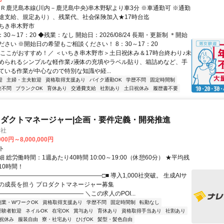
ＪＲ鹿児島本線(川内－鹿児島中央)串木野駅より車3分 ※車通勤可 ※通勤
途支給、規定あり）、残業代、社会保険加入★17時台迄
ちき串木野市
：30～17：20 ◆残業：なし 開始日：2026/08/24 長期・更新制 ＊開始
ださい ※開始日の希望もご相談ください！ 8：30～17：20
＼ここがおすすめ！／ ＜いちき串木野市＞土日祝休み＆17時台終わり♪未
められるシンプルな軽作業♪液体の充填やラベル貼り、箱詰めなど、手
ている作業が中心なので特別な知識や経...
迎
主婦・主夫歓迎
資格取得支援あり
バイク通勤OK
学歴不問
固定時間制
験不問
ブランクOK
育休あり
交通費支給
社割あり
土日祝休み
履歴書不要
ロダクトマネージャー|企画・要件定義・開発推進
会社
000円～8,000,000円
ト
 総労働時間：1週あたり40時間 10:00～19:00（休憩60分） ★平均残
10時間！
―――――――――――――――――□■ 導入1,000社突破。 生成AIサ
の成長を担う プロダクトマネージャー募集
―――――――――――――― ＼この求人のPOI...
副業・WワークOK
資格取得支援あり
学歴不問
固定時間制
転勤なし
経験者歓迎
ネイルOK
在宅OK
賞与あり
育休あり
資格取得手当あり
社割あり
祝休み
服装自由
寮・社宅あり
ひげOK
髪型・髪色自由