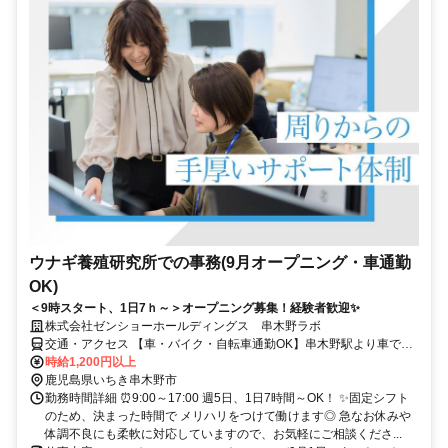
ウナギ養殖研究所での事務(9月オープニング・車通勤
OK)
＜9時スタート、1日7ｈ～＞オープニング募集！経験者歓迎✨
株式会社ゼンショーホールディングス 串木野ラボ
交通・アクセス 【車・バイク・自転車通勤OK】串木野駅より車で6
分
時給1,200円以上
鹿児島県いちき串木野市
勤務時間詳細 ⏰9:00～17:00 週5日、1日7時間～OK！ ✨固定シフト
のため、決まった時間で メリハリをつけて働けます◎ 急なお休みや
体調不良にも柔軟に対応していますので、お気軽にご相談くださ...