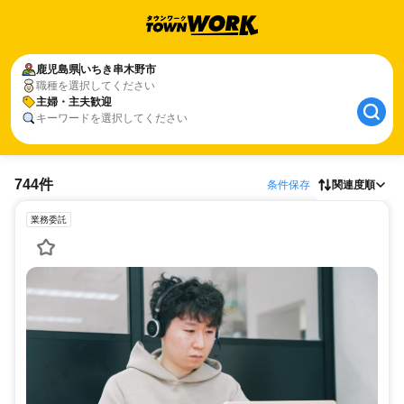
鹿児島県
いちき串木野市
職種を選択してください
主婦・主夫歓迎
キーワードを選択してください
744件
条件保存
関連度順
業務委託