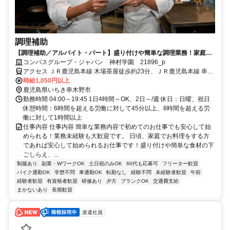
調理補助
【調理補助／アルバイト・パート】盛り付けや簡単な調理業務！家庭の
調理レベルでOK！
コンパスグループ・ジャパン 神村学園 21896_p
アクセス ＪＲ鹿児島本線 木場茶屋徒歩約23分、ＪＲ鹿児島本線 串木
野徒歩約54分、連絡バス 串木野徒歩約54分
時給1,050円以上
鹿児島県いちき串木野市
勤務時間 04:00～19:45 1日4時間～OK、2日～/週 休日：日曜、祝日
休憩時間：6時間を超える労働に対して45分以上、8時間を超える労
働に対して1時間以上
仕事内容 仕事内容 簡単な業務内容で初めてのお仕事でも安心して始
められる！業務未経験も大歓迎です。 日頃、家庭でお料理をする方
であれば安心して始められるお仕事です！盛り付けや簡単な食材の下
ごしらえ、...
制服あり
副業・WワークOK
土日祝のみOK
60代も応募可
フリーター歓迎
バイク通勤OK
学歴不問
車通勤OK
転勤なし
経験不問
未経験者歓迎
午前
経験者歓迎
有資格者歓迎
研修あり
夕方
ブランクOK
交通費支給
まかないあり
長期歓迎
派遣社員