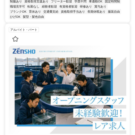
制服あり
資格取得支援あり
フリーター歓迎
学歴不問
車通勤OK
固定時間制
職場見学可
転勤なし
経験者歓迎
有資格者歓迎
研修あり
賞与あり
ブランクOK
育休あり
交通費支給
資格取得手当あり
長期休暇あり
服装自由
ひげOK
髪型・髪色自由
アルバイト・パート