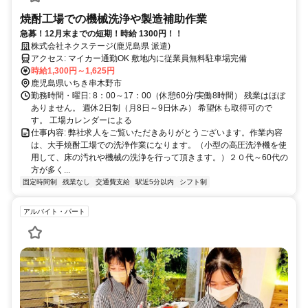
焼酎工場での機械洗浄や製造補助作業
急募！12月末までの短期！時給 1300円！！
株式会社ネクステージ(鹿児島県 派遣)
アクセス: マイカー通勤OK 敷地内に従業員無料駐車場完備
時給1,300円～1,625円
鹿児島県いちき串木野市
勤務時間・曜日: 8：00～17：00（休憩60分/実働8時間） 残業はほぼ
ありません。 週休2日制（月8日～9日休み） 希望休も取得可ので
す。 工場カレンダーによる
仕事内容: 弊社求人をご覧いただきありがとうございます。作業内容
は、大手焼酎工場での洗浄作業になります。（小型の高圧洗浄機を使
用して、床の汚れや機械の洗浄を行って頂きます。）２０代～60代の
方が多く...
固定時間制
残業なし
交通費支給
駅近5分以内
シフト制
アルバイト・パート