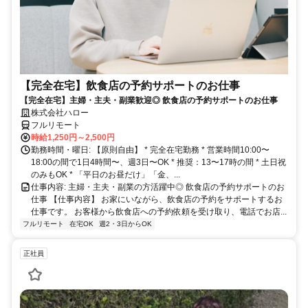
【完全在宅】飲食店の予約サポートのお仕事
【完全在宅】主婦・主夫・副業歓迎◎ 飲食店の予約サポートのお仕事
株式会社ハロー
フルリモート
時給1,250円～2,500円
勤務時間・曜日: 【原則自由】 * 完全在宅勤務 * 営業時間10:00〜
18:00の間で1日4時間〜、週3日〜OK * 推奨：13〜17時の間 * 土日祝
のみもOK * 「平日のお昼だけ」「金、...
仕事内容: 主婦・主夫・副業の方活躍中◎ 飲食店の予約サポートのお
仕事 【仕事内容】 お家にいながら、飲食店の予約をサポートするお
仕事です。 お客様から飲食店への予約依頼を受け取り、電話でお店...
フルリモート
在宅OK
週2・3日からOK
正社員