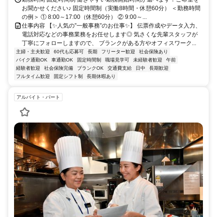
薩摩川内市エリア（川内駅から車で約25分） 日置市エリア（伊集院
お聞かせください♪ 固定時間制（実働8時間・休憩60分） ＜勤務時間
駅から車で約25分）からも通勤しやすく、 無理なくマイカー通勤で
の例＞ ① 8:00～17:00（休憩60分） ② 9:00～...
きる好立地！
仕事内容 【✨️人気の”一般事務”のお仕事✨️】 伝票作成やデータ入力、
電話対応などの事務業務をお任せします◎ 気さくな先輩スタッフが
丁寧にフォローしますので、 ブランクがある方やオフィスワーク...
主婦・主夫歓迎
60代も応募可
長期
フリーター歓迎
社会保険あり
バイク通勤OK
車通勤OK
固定時間制
職場見学可
未経験者歓迎
午前
経験者歓迎
社会保険完備
ブランクOK
交通費支給
日中
長期歓迎
フルタイム歓迎
固定シフト制
長期休暇あり
アルバイト・パート