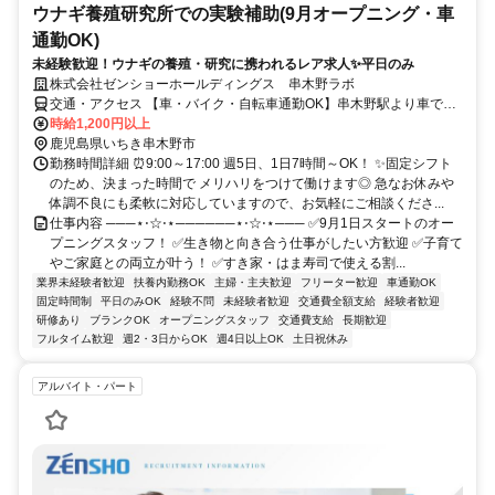
ウナギ養殖研究所での実験補助(9月オープニング・車
通勤OK)
未経験歓迎！ウナギの養殖・研究に携われるレア求人✨平日のみ
株式会社ゼンショーホールディングス 串木野ラボ
交通・アクセス 【車・バイク・自転車通勤OK】串木野駅より車で6
分
時給1,200円以上
鹿児島県いちき串木野市
勤務時間詳細 ⏰9:00～17:00 週5日、1日7時間～OK！ ✨固定シフト
のため、決まった時間で メリハリをつけて働けます◎ 急なお休みや
体調不良にも柔軟に対応していますので、お気軽にご相談くださ...
仕事内容 ───⋆⋅☆⋅⋆──────⋆⋅☆⋅⋆─── ✅9月1日スタートのオー
プニングスタッフ！ ✅生き物と向き合う仕事がしたい方歓迎 ✅子育て
やご家庭との両立が叶う！ ✅すき家・はま寿司で使える割...
業界未経験者歓迎
扶養内勤務OK
主婦・主夫歓迎
フリーター歓迎
車通勤OK
固定時間制
平日のみOK
経験不問
未経験者歓迎
交通費全額支給
経験者歓迎
研修あり
ブランクOK
オープニングスタッフ
交通費支給
長期歓迎
フルタイム歓迎
週2・3日からOK
週4日以上OK
土日祝休み
アルバイト・パート