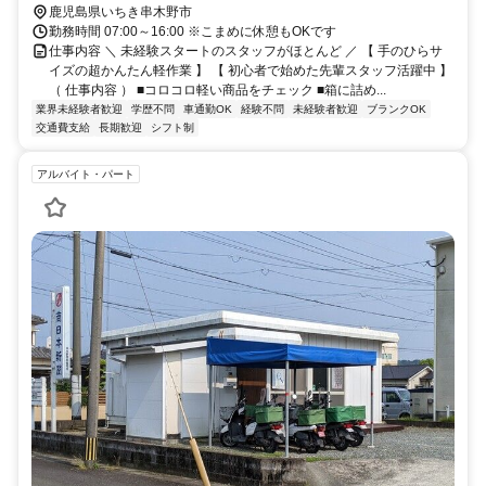
鹿児島県いちき串木野市
勤務時間 07:00～16:00 ※こまめに休憩もOKです
仕事内容 ＼ 未経験スタートのスタッフがほとんど ／ 【 手のひらサ
イズの超かんたん軽作業 】 【 初心者で始めた先輩スタッフ活躍中 】
（ 仕事内容 ） ■コロコロ軽い商品をチェック ■箱に詰め...
業界未経験者歓迎
学歴不問
車通勤OK
経験不問
未経験者歓迎
ブランクOK
交通費支給
長期歓迎
シフト制
アルバイト・パート