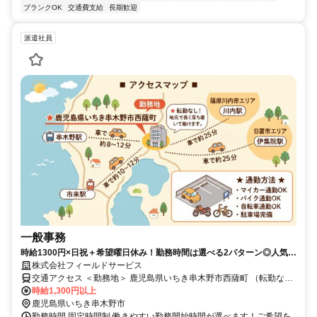
ブランクOK
交通費支給
長期歓迎
派遣社員
一般事務
時給1300円×日祝＋希望曜日休み！勤務時間は選べる2パターン◎人気の
一般事務のお仕事★未経験・ブランクがある方も丁寧なフォローで安心
株式会社フィールドサービス
です！
交通アクセス ＜勤務地＞ 鹿児島県いちき串木野市西薩町 （転勤な
し！地元で長く落ち着いて働けます） ＜交通アクセス＞ ■JR鹿児島
時給1,300円以上
本線「串木野駅」より車で約8～10分 ■JR鹿児島本線「市来駅」より
鹿児島県いちき串木野市
車で約10～12分 ★マイカー・バイク・自転車通勤OK（駐車場完備）
勤務時間 固定時間制 働きやすい勤務開始時間が選べます！ご希望を