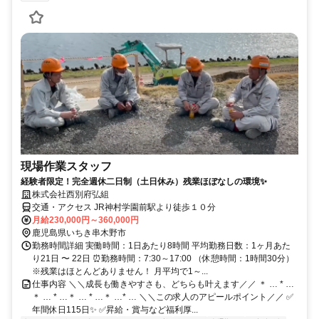
現場作業スタッフ
経験者限定！完全週休二日制（土日休み）残業ほぼなしの環境✨
株式会社西別府弘組
交通・アクセス JR神村学園前駅より徒歩１０分
月給230,000円～360,000円
鹿児島県いちき串木野市
勤務時間詳細 実働時間：1日あたり8時間 平均勤務日数：1ヶ月あた
り21日 〜 22日 ⏰勤務時間：7:30～17:00 （休憩時間：1時間30分）
※残業はほとんどありません！ 月平均で1～...
仕事内容 ＼＼成長も働きやすさも、どちらも叶えます／／ ＊ … * …
＊ … * …＊ … * …＊ …* … ＼＼この求人のアピールポイント／／ ✅
年間休日115日✨ ✅昇給・賞与など福利厚...