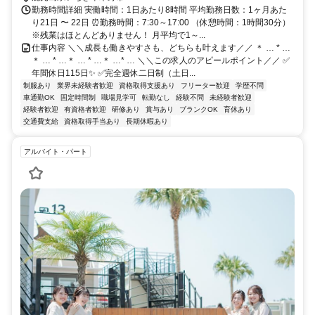
勤務時間詳細 実働時間：1日あたり8時間 平均勤務日数：1ヶ月あた
り21日 〜 22日 ⏰勤務時間：7:30～17:00 （休憩時間：1時間30分）
※残業はほとんどありません！ 月平均で1～...
仕事内容 ＼＼成長も働きやすさも、どちらも叶えます／／ ＊ … * …
＊ … * …＊ … * …＊ …* … ＼＼この求人のアピールポイント／／ ✅
年間休日115日✨ ✅完全週休二日制（土日...
制服あり
業界未経験者歓迎
資格取得支援あり
フリーター歓迎
学歴不問
車通勤OK
固定時間制
職場見学可
転勤なし
経験不問
未経験者歓迎
経験者歓迎
有資格者歓迎
研修あり
賞与あり
ブランクOK
育休あり
交通費支給
資格取得手当あり
長期休暇あり
アルバイト・パート