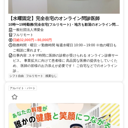
【水曜固定】完全在宅のオンライン問診医師
10時〜19時勤務/完全在宅(フルリモート)・地方も歓迎のオンライン問診
業務
一般社団法人博愛会
フルリモート
日給32,000円～80,000円
勤務時間・曜日: ✅勤務時間 毎週水曜日 10:00～19:00 ※他の曜日も
ご相談に乗れます。
仕事内容: スキマ時間に医師の診察が受けられる オンライン診療サー
ビス。 事業拡大に向けて患者様に 高品質な医療の提供をしていくた
め、 医師の皆様のお力添えが必要です！ ご自宅などでのオンライン
診...
シフト自由
フルリモート
残業なし
アルバイト・パート