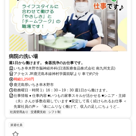
病院の洗い場
週1日から働けます。 食器洗浄のお仕事です。
いちき串木野市脳神経外科(日清医療食品株式会社 南九州支店)
アクセス JR鹿児島本線神村学園前駅より 車で約7分
時給1,250円
鹿児島県いちき串木野市
勤務曜日・時間 1）16：30～19：30 週1日から働けます。
仕事情報 ● 仕事内容 ■いつもの家事スキルが活かせる ■シニア・主婦
（夫）さんが多数在籍しています ■安定して長く続けられるお仕事 ＜
先輩社員の声＞ 「体にムリなく働けて、収入の足しにちょうど...
社員登用あり
交通費支給
シフト制
派遣社員