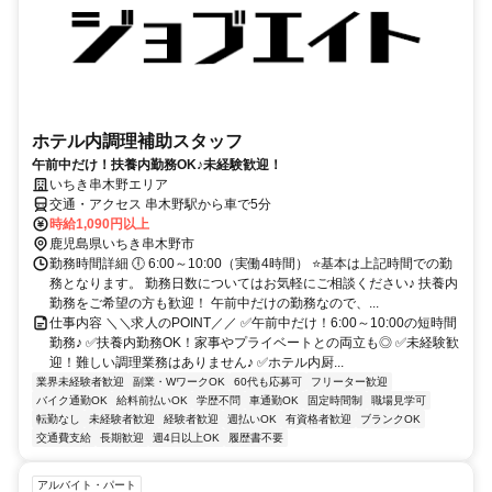
ホテル内調理補助スタッフ
午前中だけ！扶養内勤務OK♪未経験歓迎！
いちき串木野エリア
交通・アクセス 串木野駅から車で5分
時給1,090円以上
鹿児島県いちき串木野市
勤務時間詳細 🕕 6:00～10:00（実働4時間） ⭐基本は上記時間での勤
務となります。 勤務日数についてはお気軽にご相談ください♪ 扶養内
勤務をご希望の方も歓迎！ 午前中だけの勤務なので、...
仕事内容 ＼＼求人のPOINT／／ ✅午前中だけ！6:00～10:00の短時間
勤務♪ ✅扶養内勤務OK！家事やプライベートとの両立も◎ ✅未経験歓
迎！難しい調理業務はありません♪ ✅ホテル内厨...
業界未経験者歓迎
副業・WワークOK
60代も応募可
フリーター歓迎
バイク通勤OK
給料前払いOK
学歴不問
車通勤OK
固定時間制
職場見学可
転勤なし
未経験者歓迎
経験者歓迎
週払いOK
有資格者歓迎
ブランクOK
交通費支給
長期歓迎
週4日以上OK
履歴書不要
アルバイト・パート