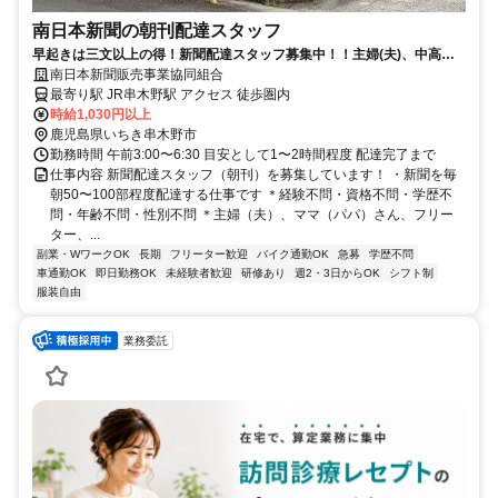
南日本新聞の朝刊配達スタッフ
早起きは三文以上の得！新聞配達スタッフ募集中！！主婦(夫)、中高年
世代活躍中！
南日本新聞販売事業協同組合
最寄り駅 JR串木野駅 アクセス 徒歩圏内
時給1,030円以上
鹿児島県いちき串木野市
勤務時間 午前3:00〜6:30 目安として1〜2時間程度 配達完了まで
仕事内容 新聞配達スタッフ（朝刊）を募集しています！ ・新聞を毎
朝50〜100部程度配達する仕事です ＊経験不問・資格不問・学歴不
問・年齢不問・性別不問 ＊主婦（夫）、ママ（パパ）さん、フリー
ター、...
副業・WワークOK
長期
フリーター歓迎
バイク通勤OK
急募
学歴不問
車通勤OK
即日勤務OK
未経験者歓迎
研修あり
週2・3日からOK
シフト制
服装自由
業務委託