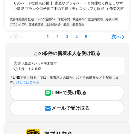
りのパート復帰も応援 】 家庭やプライベートと無理なく両立しやす
い環境 ブランク◎子育て中の主婦（夫）スタッフも歓迎 （ 作業内容
...
業界未経験者歓迎
バイク通勤OK
学歴不問
車通勤OK
固定時間制
経験不問
ブランクOK
交通費支給
土日祝休み
髪型・髪色自由
前へ
次へ
1
2
3
4
5
この条件の新着求人を受け取る
鹿児島県 / いちき串木野市
主婦・主夫歓迎
「LINEで受け取る」では、新着求人のほか、おすすめ情報なども配信しま
す。
詳しくはこちら
LINEで受け取る
メールで受け取る