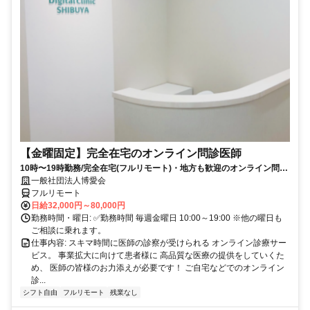
【金曜固定】完全在宅のオンライン問診医師
10時〜19時勤務/完全在宅(フルリモート)・地方も歓迎のオンライン問診
業務
一般社団法人博愛会
フルリモート
日給32,000円～80,000円
勤務時間・曜日: ✅勤務時間 毎週金曜日 10:00～19:00 ※他の曜日も
ご相談に乗れます。
仕事内容: スキマ時間に医師の診察が受けられる オンライン診療サー
ビス。 事業拡大に向けて患者様に 高品質な医療の提供をしていくた
め、 医師の皆様のお力添えが必要です！ ご自宅などでのオンライン
診...
シフト自由
フルリモート
残業なし