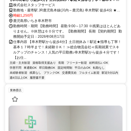
半まで！未経験ＯＫ！
株式会社スタッフサービス
勤務地・最寄駅 JR鹿児島本線(川内～鹿児島) 串木野駅 徒歩4分 ★車
通勤可
時給1,250円
鹿児島県いちき串木野市
勤務時間・期間 【勤務時間】 昼勤 9:00～17:30 ※残業はほとんどあ
りません。※休憩は６０分です。 【勤務期間】 長期 【契約期間】 勤
務開始予定日：2026年08月17日
仕事内容 【串木野駅から徒歩4分】土日祝休み！駅近★指導も丁寧！
基本１７時半まで！未経験ＯＫ！ ≫総合物流会社≪長期就業でスキ
ルアップのチャンス！人気の平日勤務♪串木野駅から徒歩４分です！
【お仕...
主婦・主夫歓迎
資格取得支援あり
長期
フリーター歓迎
給料前払いOK
学歴不問
車通勤OK
即日勤務OK
固定時間制
平日のみOK
転勤なし
未経験者歓迎
残業なし
ブランクOK
交通費支給
フルタイム歓迎
駅近5分以内
週4日以上OK
履歴書不要
業務委託