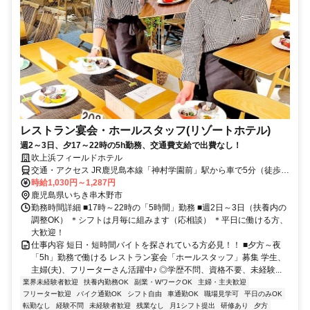
レストラン宴会・ホールスタッフ(リゾートホテル)
週2～3日、夕17～22時の5h勤務、交通費支給で出費なし！
吹上浜フィールドホテル
交通・アクセス JR鹿児島本線「神村学園前」駅から車で5分（徒歩
15分）
時給1,030円～1,287円
鹿児島県いちき串木野市
勤務時間詳細 ■17時～22時の「5時間」勤務 ■週2日～3日（扶養内の
調整OK） ＊シフトは月毎に組みます（応相談） ＊平日に働ける方、
大歓迎！
仕事内容 短日・短時間バイトを探されている方必見！！ ■夕方～夜
「5h」勤務で働ける レストラン宴会「ホールスタッフ」募集 学生、
主婦(夫)、フリーターさん活躍中♪ ◎学歴不問、資格不要、未経験...
業界未経験者歓迎
扶養内勤務OK
副業・WワークOK
主婦・主夫歓迎
フリーター歓迎
バイク通勤OK
シフト自由
車通勤OK
職場見学可
平日のみOK
転勤なし
経験不問
未経験者歓迎
残業なし
月1シフト提出
研修あり
夕方