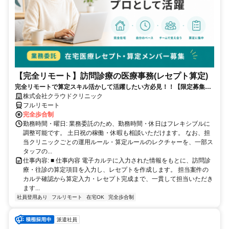
【完全リモート】訪問診療の医療事務(レセプト算定)
完全リモートで算定スキル活かして活躍したい方必見！！【限定募集】
完全リモート｜在宅医療レセプト算定（成果報酬型／業務委託）
株式会社クラウドクリニック
フルリモート
完全歩合制
勤務時間・曜日: 業務委託のため、勤務時間・休日はフレキシブルに
調整可能です。 土日祝の稼働・休暇も相談いただけます。 なお、担
当クリニックごとの運用ルール・算定ルールのレクチャーを、一部ス
タッフの...
仕事内容: ■ 仕事内容 電子カルテに入力された情報をもとに、訪問診
療・往診の算定項目を入力し、レセプトを作成します。 担当案件の
カルテ確認から算定入力・レセプト完成まで、一貫して担当いただき
ます...
社員登用あり
フルリモート
在宅OK
完全歩合制
派遣社員