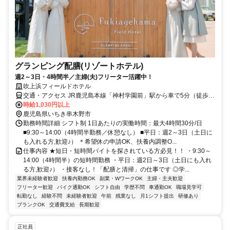
グランピング配膳(リゾートホテル)
週2～3日・4時間半／主婦(夫)フリーター活躍中！
吹上浜フィールドホテル
交通・アクセス JR鹿児島本線「神村学園前」駅から車で5分（徒歩
15分）
時給1,030円以上
鹿児島県いちき串木野市
勤務時間詳細 シフト制 1日あたりの実働時間：最大4時間30分/日
■9:30～14:00（4時間半勤務／休憩なし） ■平日：週2～3日（土日に
も入れる方,歓迎♪） ＊希望休の申請OK、扶養内調整O...
仕事内容 ★短日・短時間バイトを探されている方必見！！ ・9:30～
14:00（4時間半）の短時間勤務 ・平日：週2日～3日（土日にも入れ
る方,歓迎♪） ・接客なし！「配膳と清掃」の仕事です ◎学...
業界未経験者歓迎
扶養内勤務OK
副業・WワークOK
主婦・主夫歓迎
フリーター歓迎
バイク通勤OK
シフト自由
学歴不問
車通勤OK
職場見学可
転勤なし
経験不問
未経験者歓迎
午前
残業なし
月1シフト提出
研修あり
ブランクOK
交通費支給
長期歓迎
正社員