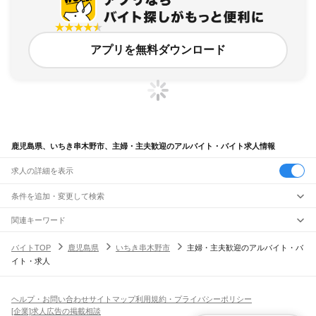
アプリを無料ダウンロード
鹿児島県、いちき串木野市、主婦・主夫歓迎のアルバイト・バイト求人情報
求人の詳細を表示
条件を追加・変更して検索
市区町村を追加・変更
関連キーワード
鹿児島県 鹿児島市 主婦・主夫歓迎 県庁
鹿児島県 鹿児島市 主婦・主夫歓迎 在宅
鹿児島県
駅を追加・変更
バイトTOP
鹿児島県
いちき串木野市
主婦・主夫歓迎のアルバイト・バ
鹿児島県 鹿児島市 主婦・主夫歓迎 主婦パート
鹿児島県
すべて
イト・求人
鹿児島県 鹿児島市 主婦・主夫歓迎 一般事務
鹿児島市
鹿屋市
枕崎市
阿久根市
出水市
指宿市
西之表市
垂水市
薩摩川内市
職種を追加・変更
JR鹿児島本線(川内～鹿児島)
鹿児島県 鹿児島市 主婦・主夫歓迎 車
日置市
曽於市
霧島市
いちき串木野市
南さつま市
志布志市
奄美市
南九州市
川内駅
隈之城駅
木場茶屋駅
串木野駅
神村学園前駅
市来駅
湯之元駅
東市来駅
飲食・フードサービス
伊佐市
姶良市
鹿児島郡
薩摩郡
出水郡
姶良郡
曽於郡
肝属郡
熊毛郡
大島郡
特徴を追加・変更
伊集院駅
薩摩松元駅
上伊集院駅
広木駅
鹿児島中央駅
鹿児島駅
飲食・フードサービス
すべて
ヘルプ・お問い合わせ
サイトマップ
利用規約・プライバシーポリシー
ホールスタッフ
キッチンスタッフ
皿洗い・洗い場
精肉・鮮魚加工
給食調理
人気
[企業]求人広告の掲載相談
JR日豊本線(佐伯～鹿児島中央)
雇用形態を追加・変更