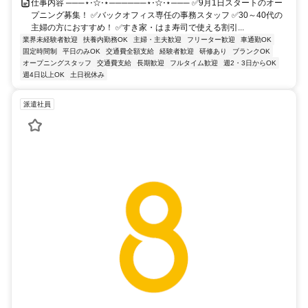
仕事内容 ───⋆⋅☆⋅⋆──────⋆⋅☆⋅⋆─── ✅9月1日スタートのオー
プニング募集！ ✅バックオフィス専任の事務スタッフ ✅30～40代の
主婦の方におすすめ！ ✅すき家・はま寿司で使える割引...
業界未経験者歓迎
扶養内勤務OK
主婦・主夫歓迎
フリーター歓迎
車通勤OK
固定時間制
平日のみOK
交通費全額支給
経験者歓迎
研修あり
ブランクOK
オープニングスタッフ
交通費支給
長期歓迎
フルタイム歓迎
週2・3日からOK
週4日以上OK
土日祝休み
派遣社員