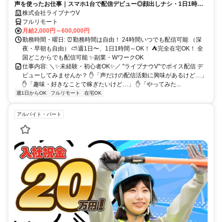
声を使ったお仕事｜スマホ1台で配信デビュー◎顔出しナシ・1日1時間
～OK♪
株式会社ライブナウV
フルリモート
月給2,000円～600,000円
勤務時間・曜日: ⏰勤務時間は自由！ 24時間いつでも配信可能 （深
夜・早朝も自由） ⛅週1日〜、1日1時間～OK！ ⛺完全在宅OK！ 全
国どこからでも配信可能 ✨副業・WワークOK
仕事内容: ＼✨未経験・初心者OK✨／ "ライブナウV"でボイス配信 デ
ビューしてみませんか？ ✋「声だけの配信活動に興味があるけど…」
✋「趣味・好きなことで稼ぎたいけど…」 ✋「やってみた...
週1日からOK
フルリモート
在宅OK
アルバイト・パート