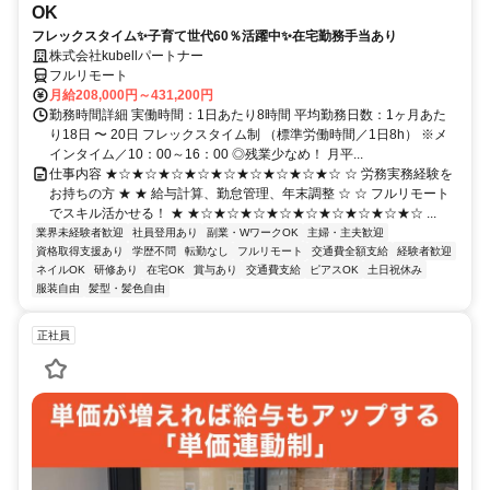
OK
フレックスタイム✨子育て世代60％活躍中✨在宅勤務手当あり
株式会社kubellパートナー
フルリモート
月給208,000円～431,200円
勤務時間詳細 実働時間：1日あたり8時間 平均勤務日数：1ヶ月あた
り18日 〜 20日 フレックスタイム制 （標準労働時間／1日8h） ※メ
インタイム／10：00～16：00 ◎残業少なめ！ 月平...
仕事内容 ★☆★☆★☆★☆★☆★☆★☆★☆★☆ ☆ 労務実務経験を
お持ちの方 ★ ★ 給与計算、勤怠管理、年末調整 ☆ ☆ フルリモート
でスキル活かせる！ ★ ★☆★☆★☆★☆★☆★☆★☆★☆★☆ ...
業界未経験者歓迎
社員登用あり
副業・WワークOK
主婦・主夫歓迎
資格取得支援あり
学歴不問
転勤なし
フルリモート
交通費全額支給
経験者歓迎
ネイルOK
研修あり
在宅OK
賞与あり
交通費支給
ピアスOK
土日祝休み
服装自由
髪型・髪色自由
正社員