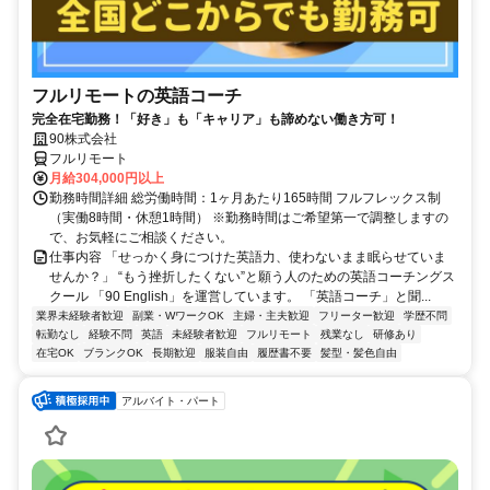
フルリモートの英語コーチ
完全在宅勤務！「好き」も「キャリア」も諦めない働き方可！
90株式会社
フルリモート
月給304,000円以上
勤務時間詳細 総労働時間：1ヶ月あたり165時間 フルフレックス制
（実働8時間・休憩1時間） ※勤務時間はご希望第一で調整しますの
で、お気軽にご相談ください。
仕事内容 「せっかく身につけた英語力、使わないまま眠らせていま
せんか？」 “もう挫折したくない”と願う人のための英語コーチングス
クール 「90 English」を運営しています。 「英語コーチ」と聞...
業界未経験者歓迎
副業・WワークOK
主婦・主夫歓迎
フリーター歓迎
学歴不問
転勤なし
経験不問
英語
未経験者歓迎
フルリモート
残業なし
研修あり
在宅OK
ブランクOK
長期歓迎
服装自由
履歴書不要
髪型・髪色自由
アルバイト・パート