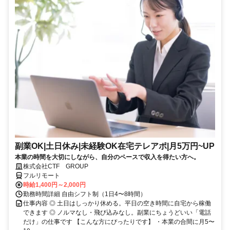
副業OK|土日休み|未経験OK在宅テレアポ|月5万円~UP
本業の時間を大切にしながら、自分のペースで収入を得たい方へ。
株式会社CTF GROUP
フルリモート
時給1,400円～2,000円
勤務時間詳細 自由シフト制（1日4〜8時間）
仕事内容 ◎ 土日はしっかり休める。平日の空き時間に自宅から稼働
できます ◎ ノルマなし・飛び込みなし。副業にちょうどいい「電話
だけ」の仕事です 【こんな方にぴったりです】 ・本業の合間に月5〜