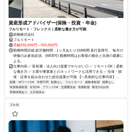
資産形成アドバイザー(保険・投資・年金)
フルリモート・フレックス｜柔軟な働き方が可能
鎧橋株式会社
フルリモート
月給250,000円～500,000円
勤務時間詳細 総労働時間：1ヶ月あたり168時間 直行直帰可。 毎月の
研修のみ参加必須。(WEB可) 勤務時間はお客様の都合と自身の裁量に
よる。
仕事内容 ✅ 富裕層・法人向け提案でやりがい◎ ✅ リモートOK｜柔軟
な働き方 ✅ 士業や事業家とのネットワークも活用できる ✅ 生保・損
保・証券を組み合わせた総合提案が可能 【✨具体的な仕事内容】...
副業・WワークOK
学歴不問
転勤なし
フルリモート
経験者歓迎
残業なし
有資格者歓迎
在宅OK
ブランクOK
交通費支給
長期歓迎
駅近5分以内
長期休暇あり
土日祝休み
正社員