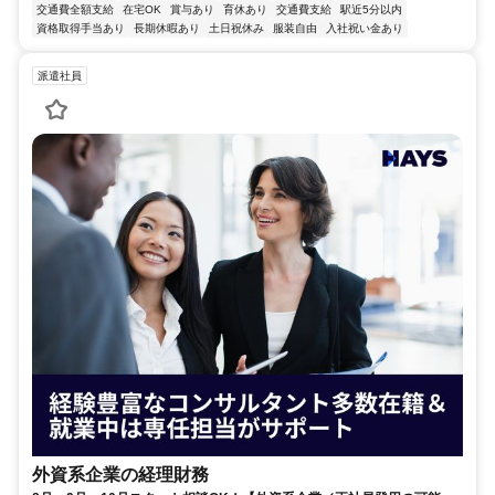
交通費全額支給
在宅OK
賞与あり
育休あり
交通費支給
駅近5分以内
資格取得手当あり
長期休暇あり
土日祝休み
服装自由
入社祝い金あり
派遣社員
外資系企業の経理財務