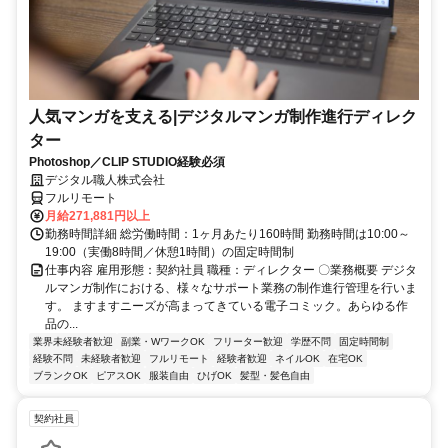
人気マンガを支える|デジタルマンガ制作進行ディレク
ター
Photoshop／CLIP STUDIO経験必須
デジタル職人株式会社
フルリモート
月給271,881円以上
勤務時間詳細 総労働時間：1ヶ月あたり160時間 勤務時間は10:00～
19:00（実働8時間／休憩1時間）の固定時間制
仕事内容 雇用形態：契約社員 職種：ディレクター 〇業務概要 デジタ
ルマンガ制作における、様々なサポート業務の制作進行管理を行いま
す。 ますますニーズが高まってきている電子コミック。あらゆる作
品の...
業界未経験者歓迎
副業・WワークOK
フリーター歓迎
学歴不問
固定時間制
経験不問
未経験者歓迎
フルリモート
経験者歓迎
ネイルOK
在宅OK
ブランクOK
ピアスOK
服装自由
ひげOK
髪型・髪色自由
契約社員