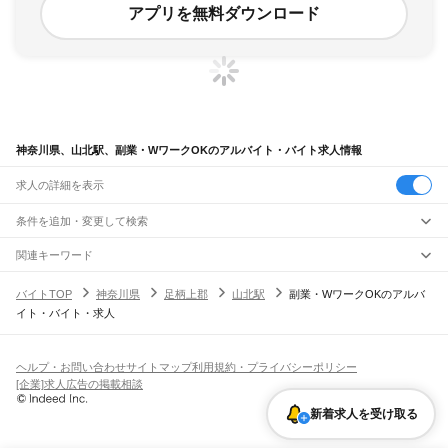
アプリを無料ダウンロード
神奈川県、山北駅、副業・WワークOKのアルバイト・バイト求人情報
求人の詳細を表示
条件を追加・変更して検索
市区町村を追加・変更
関連キーワード
完全在宅ワーク 全国
シール貼り 在宅
現在地周辺
ガチャガチャ
犬カフェ
神奈川県
駅を追加・変更
バイトTOP
神奈川県
足柄上郡
山北駅
副業・WワークOKのアルバ
神奈川県
すべて
イト・バイト・求人
横浜市
すべて
職種を追加・変更
JR東海道本線(東京～熱海)
鶴見区
神奈川区
西区
中区
南区
保土ケ谷区
磯子区
金沢区
港北区
戸塚区
港南区
川崎駅
横浜駅
戸塚駅
大船駅
藤沢駅
辻堂駅
茅ケ崎駅
平塚駅
大磯駅
二宮駅
国府津駅
飲食・フードサービス
旭区
緑区
瀬谷区
栄区
泉区
青葉区
都筑区
特徴を追加・変更
鴨宮駅
小田原駅
早川駅
根府川駅
真鶴駅
湯河原駅
飲食・フードサービス
すべて
ヘルプ・お問い合わせ
サイトマップ
利用規約・プライバシーポリシー
川崎市
すべて
ホールスタッフ
キッチンスタッフ
皿洗い・洗い場
精肉・鮮魚加工
給食調理
人気
[企業]求人広告の掲載相談
JR南武線
川崎区
幸区
中原区
高津区
多摩区
宮前区
麻生区
雇用形態を追加・変更
パン屋（ベーカリー）
フードカウンター販売員
バー（BAR）・バーテンダー
日払いOK
高校生歓迎
学生歓迎
深夜の仕事
髪型・髪色自由
ひげOK
ネイルOK
川崎駅
尻手駅
矢向駅
鹿島田駅
平間駅
向河原駅
武蔵小杉駅
武蔵中原駅
武蔵新城駅
新着求人を受け取る
飲食店補助（開店・閉店準備）
飲食店（店長・マネージャー）
相模原市
すべて
ピアスOK
アルバイト・パート
履歴書不要
オープニングスタッフ
留学生・外国人活躍中
武蔵溝ノ口駅
津田山駅
久地駅
宿河原駅
登戸駅
中野島駅
稲田堤駅
八丁畷駅
都道府県を変更
営業・販売
緑区
中央区
南区
勤務期間
正社員
川崎新町駅
小田栄駅
浜川崎駅
営業・販売
すべて