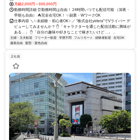
月給2,000円～600,000円
勤務時間詳細 ⏰勤務時間は自由！ 24時間いつでも配信可能 （深夜・
早朝も自由） ⛺完全在宅OK！ ✨副業・WワークOK
仕事内容 ＼✨未経験・初心者OK✨／ "株式会社yetera"でVライバー デ
ビューしてみませんか？ ✋「キャラクターを通じた配信活動に興味が
ある…」 ✋「自分の趣味や好きなことで稼ぎたいけど…」 ...
主婦・主夫歓迎
フリーター歓迎
学歴不問
フルリモート
経験者歓迎
在宅OK
服装自由
髪型・髪色自由
正社員