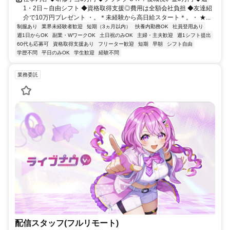
1・2日～自由シフト ◆資格取得支援◎費用は全額会社負担 ◆友達紹
介で10万円プレゼント ・。＊未経験から高日給スタート＊。・ ★...
制服あり
業界未経験者歓迎
短期（3ヵ月以内）
扶養内勤務OK
社員登用あり
週1日からOK
副業・WワークOK
土日祝のみOK
主婦・主夫歓迎
週1シフト提出
60代も応募可
資格取得支援あり
フリーター歓迎
短期
早朝
シフト自由
学歴不問
平日のみOK
学生歓迎
経験不問
業務委託
配信スタッフ(フルリモート)