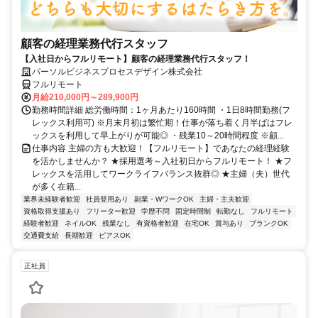
顧客の経理業務代行スタッフ
【入社日からフルリモート】顧客の経理業務代行スタッフ！
パーソルビジネスプロセスデザイン株式会社
フルリモート
月給210,000円～289,900円
勤務時間詳細 総労働時間：1ヶ月あたり160時間 ・1日8時間勤務(フ
レックス利用可) ※月末月初は繁忙期！仕事が落ち着く月半ばはフレ
ックスを利用して早上がりが可能◎ ・残業10～20時間程度 ※顧...
仕事内容 主婦の方も大歓迎！【フルリモート】であなたの経理経験
を活かしませんか？ ★採用選考～入社初日からフルリモート！ ★フ
レックスを活用してワークライフバランス抜群◎ ★主婦（夫）世代
が多く在籍...
業界未経験者歓迎
社員登用あり
副業・WワークOK
主婦・主夫歓迎
資格取得支援あり
フリーター歓迎
学歴不問
固定時間制
転勤なし
フルリモート
経験者歓迎
ネイルOK
残業なし
有資格者歓迎
在宅OK
賞与あり
ブランクOK
交通費支給
長期歓迎
ピアスOK
正社員