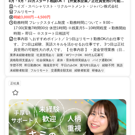
8月・9月・10月スタート相談OK！【外資系企業／正社員登用の可能性
大／700万～800万／リモート勤務OK】経理財務
ヘイズ・スペシャリスト・リクルートメント・ジャパン株式会社
フルリモート
時給3,000円～4,500円
勤務時間 フレックスタイム制度 ＜勤務時間について＞ 9:00～
17:00(実働7時間00分 休憩1時間) ※残業月5～10時間程度 ＜勤務開始
時期＞ 即日～ ※スタート日相談可
仕事内容 ＼おすすめポイント／ 1つ目はリモート勤務OKのお仕事で
す。 2つ目は経験、英語スキルを活かせるお仕事です。 3つ目は正社
員登用の可能性大の求人です。 【 仕事内容 】 ・資金管理業務（日...
業界未経験者歓迎
社員登用あり
副業・WワークOK
60代も応募可
資格取得支援あり
社会保険あり
産休・育休取得実績あり
バイク通勤OK
学歴不問
即日勤務OK
職場見学可
平日のみOK
賞与年1回あり
経験不問
英語
未経験者歓迎
フルリモート
交通費全額支給
経験者歓迎
研修あり
正社員