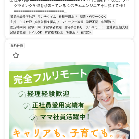
仕事内容 ======================= 20−30代活躍中！ 現在、プロ
グラミング学習を頑張っている システムエンジニアを目指す皆様！
=======================...
業界未経験者歓迎
ランチタイム
社員登用あり
副業・WワークOK
主婦・主夫歓迎
資格取得支援あり
フリーター歓迎
学歴不問
車通勤OK
固定時間制
経験不問
未経験者歓迎
住宅手当あり
フルリモート
交通費全額支給
経験者歓迎
ネイルOK
有資格者歓迎
研修あり
在宅OK
契約社員