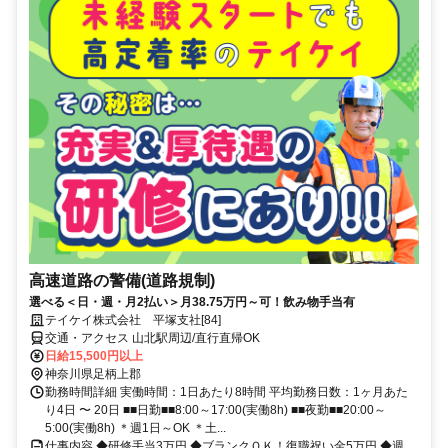
高速道路の警備(道路規制)
選べる＜日・週・月2払い＞月38.75万円～可！飲み物手当有
テイケイ株式会社 平塚支社[84]
交通・アクセス 山北駅周辺/直行直帰OK
日給15,500円以上
神奈川県足柄上郡
勤務時間詳細 実働時間：1日あたり8時間 平均勤務日数：1ヶ月あた
り4日 〜 20日 ■■日勤■■8:00～17:00(実働8h) ■■夜勤■■20:00～
5:00(実働8h) ＊週1日～OK ＊土...
仕事内容 ◆研修手当3万円 ◆ブランクＯＫ！復職祝い金5万円 ◆週