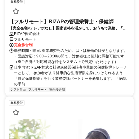
業務委託
【フルリモート】RIZAPの管理栄養士・保健師
【完全在宅×テレアポなし】国家資格を活かして、おうちで業務。「も
う一つの安心」を。主婦・Wワーカー活躍中！「平日の日中だけ」「夕
RIZAP株式会社
方以降の数時間だけ」など、生活リズムに合わせた時間調整が可能で
フルリモート
す。1件ごとの成果報酬型だから、頑張った分だけ手応えのある収入
完全歩合制
に。充実のサポート体制で、安心の在宅ワークを始めませんか？
勤務時間・曜日: ※業務委託のため、以下は稼働の目安となります。
・面談対応：9:00～20:00の間で、対象者様と個別に調整可能です
（※ご自身の対応可能な枠をシステム上で設定いただけます）。 ...
仕事内容: RIZAP株式会社健康経営保険者事業部の保健指導トレーナ
ーとして、 参加者がより健康的な生活習慣を身につけられるよう
「特定保健指導」を行う業務委託パートナーを募集します。 「病気
の手前...
シフト自由
フルリモート
完全歩合制
業務委託