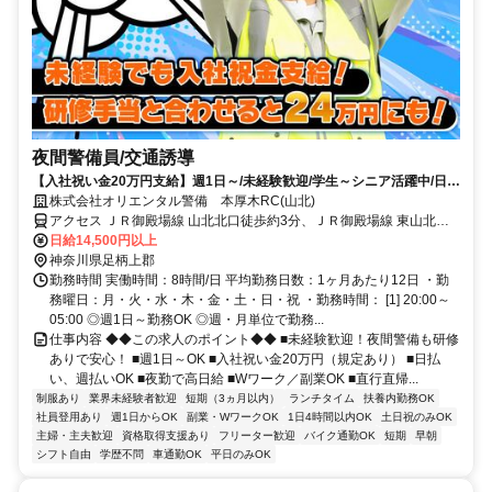
夜間警備員/交通誘導
【入社祝い金20万円支給】週1日～/未経験歓迎/学生～シニア活躍中/日払
い・週払いOK/履歴書不要！
株式会社オリエンタル警備 本厚木RC(山北)
アクセス ＪＲ御殿場線 山北北口徒歩約3分、ＪＲ御殿場線 東山北徒
歩約38分、ＪＲ御殿場線 谷峨徒歩約59分 (面接地/本厚木リクルート
日給14,500円以上
センター)神奈川県厚木市旭町２丁目２－７ 三和ビル２Ｆ
神奈川県足柄上郡
勤務時間 実働時間：8時間/日 平均勤務日数：1ヶ月あたり12日 ・勤
務曜日：月・火・水・木・金・土・日・祝 ・勤務時間： [1] 20:00～
05:00 ◎週1日～勤務OK ◎週・月単位で勤務...
仕事内容 ◆◆この求人のポイント◆◆ ■未経験歓迎！夜間警備も研修
ありで安心！ ■週1日～OK ■入社祝い金20万円（規定あり） ■日払
い、週払いOK ■夜勤で高日給 ■Wワーク／副業OK ■直行直帰...
制服あり
業界未経験者歓迎
短期（3ヵ月以内）
ランチタイム
扶養内勤務OK
社員登用あり
週1日からOK
副業・WワークOK
1日4時間以内OK
土日祝のみOK
主婦・主夫歓迎
資格取得支援あり
フリーター歓迎
バイク通勤OK
短期
早朝
シフト自由
学歴不問
車通勤OK
平日のみOK