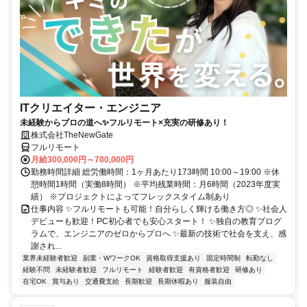
ITクリエイター・エンジニア
未経験からプロの道へ✨フルリモート×充実の研修あり！
株式会社TheNewGate
フルリモート
月給300,000円～700,000円
勤務時間詳細 総労働時間：1ヶ月あたり173時間 10:00～19:00 ※休
憩時間1時間（実働8時間） ※平均残業時間：月6時間（2023年度実
績） ※プロジェクトによってフレックスタイム制あり
仕事内容 ✨フルリモートも可能！自分らしく輝ける働き方◎ ✨社会人
デビューも歓迎！PC初心者でも安心スタート！ ✨独自の教育プログ
ラムで、エンジニアのゼロからプロへ ✨最新の技術で社会を支え、感
謝され...
業界未経験者歓迎
副業・WワークOK
資格取得支援あり
固定時間制
転勤なし
経験不問
未経験者歓迎
フルリモート
経験者歓迎
有資格者歓迎
研修あり
在宅OK
賞与あり
交通費支給
長期歓迎
長期休暇あり
服装自由