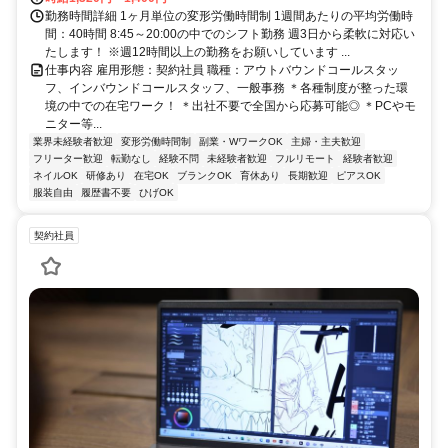
勤務時間詳細 1ヶ月単位の変形労働時間制 1週間あたりの平均労働時
間：40時間 8:45～20:00の中でのシフト勤務 週3日から柔軟に対応い
たします！ ※週12時間以上の勤務をお願いしています ...
仕事内容 雇用形態：契約社員 職種：アウトバウンドコールスタッ
フ、インバウンドコールスタッフ、一般事務 ＊各種制度が整った環
境の中での在宅ワーク！ ＊出社不要で全国から応募可能◎ ＊PCやモ
ニター等...
業界未経験者歓迎
変形労働時間制
副業・WワークOK
主婦・主夫歓迎
フリーター歓迎
転勤なし
経験不問
未経験者歓迎
フルリモート
経験者歓迎
ネイルOK
研修あり
在宅OK
ブランクOK
育休あり
長期歓迎
ピアスOK
服装自由
履歴書不要
ひげOK
契約社員