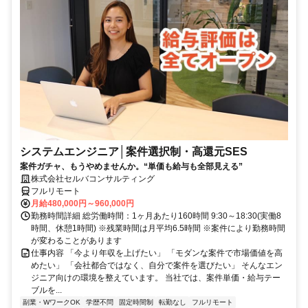
システムエンジニア│案件選択制・高還元SES
案件ガチャ、もうやめませんか。“単価も給与も全部見える”
株式会社セルバコンサルティング
フルリモート
月給480,000円～960,000円
勤務時間詳細 総労働時間：1ヶ月あたり160時間 9:30～18:30(実働8
時間、休憩1時間) ※残業時間は月平均6.5時間 ※案件により勤務時間
が変わることがあります
仕事内容 「今より年収を上げたい」 「モダンな案件で市場価値を高
めたい」 「会社都合ではなく、自分で案件を選びたい」 そんなエン
ジニア向けの環境を整えています。 当社では、案件単価・給与テー
ブルを...
副業・WワークOK
学歴不問
固定時間制
転勤なし
フルリモート