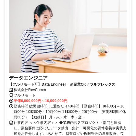
データエンジニア
【フルリモート可】Data Engineer ※副業OK／フルフレックス
株式会社RevComm
フルリモート
年俸6,000,000円～10,000,000円
勤務時間 総労働時間：1週あたり40時間 【勤務時間】 9時00分～18
時00分 10時00分～19時00分 11時00分～20時00分 （実働8時間／休
憩60分） 【勤務日】 月・火・水・木・金...
仕事内容 ＜＜仕事内容＞＞ ◆業務内容各プロダクト・部門と連携
し、業務要件に応じたデータ抽出・集計・可視化の要件定義や実装支
援をお任せします。 あわせて、監査ログや権限管理の運用改善、ワ