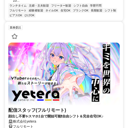
10...
ランチタイム
主婦・主夫歓迎
フリーター歓迎
シフト自由
学歴不問
フルリモート
経験者歓迎
ネイルOK
在宅OK
ブランクOK
長期歓迎
シフト制
ピアスOK
ひげOK
業務委託
配信スタッフ(フルリモート)
顔出し不要✨スマホ1台で開始可能❗自由シフト＆完全在宅OK♪
株式会社yetera
フルリモート