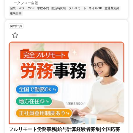
ークフロー自動...
副業・WワークOK
学歴不問
固定時間制
フルリモート
ネイルOK
交通費支給
服装自由
契約社員
フルリモート労務事務|給与計算経験者募集|全国応募