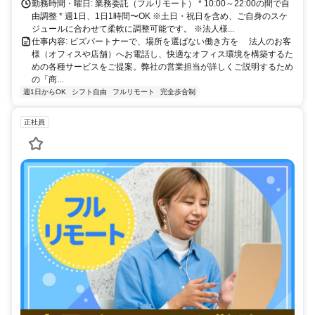
勤務時間・曜日: 業務委託（フルリモート） * 10:00～22:00の間で自
由調整 * 週1日、1日1時間〜OK ※土日・祝日を含め、ご自身のスケ
ジュールに合わせて柔軟に調整可能です。 ※法人様...
仕事内容: ビズパートナーで、場所を選ばない働き方を 法人のお客
様（オフィスや店舗）へお電話し、快適なオフィス環境を構築するた
めの各種サービスをご提案。弊社の営業担当が詳しくご説明するため
の「商...
週1日からOK
シフト自由
フルリモート
完全歩合制
正社員