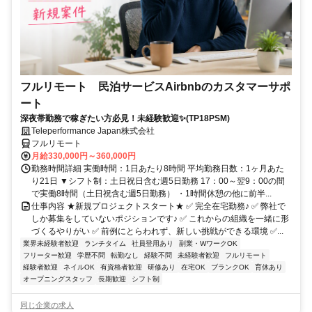
フルリモート 民泊サービスAirbnbのカスタマーサポ
ート
深夜帯勤務で稼ぎたい方必見！未経験歓迎✨(TP18PSM)
Teleperformance Japan株式会社
フルリモート
月給330,000円～360,000円
勤務時間詳細 実働時間：1日あたり8時間 平均勤務日数：1ヶ月あた
り21日 ▼シフト制：土日祝日含む週5日勤務 17：00～翌9：00の間
で実働8時間（土日祝含む週5日勤務） ・1時間休憩の他に前半...
仕事内容 ★新規プロジェクトスタート★ ✅ 完全在宅勤務♪ ✅ 弊社で
しか募集をしていないポジションです♪ ✅ これからの組織を一緒に形
づくるやりがい ✅ 前例にとらわれず、新しい挑戦ができる環境 ✅...
業界未経験者歓迎
ランチタイム
社員登用あり
副業・WワークOK
フリーター歓迎
学歴不問
転勤なし
経験不問
未経験者歓迎
フルリモート
経験者歓迎
ネイルOK
有資格者歓迎
研修あり
在宅OK
ブランクOK
育休あり
オープニングスタッフ
長期歓迎
シフト制
同じ企業の求人