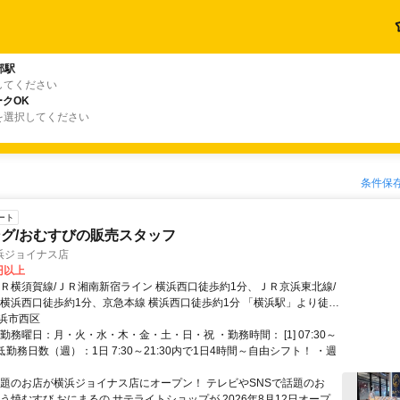
部駅
してください
クOK
を選択してください
条件保
ート
グ/おむすびの販売スタッフ
浜ジョイナス店
0円以上
ＪＲ横須賀線/ＪＲ湘南新宿ライン 横浜西口徒歩約1分、ＪＲ京浜東北線/
 横浜西口徒歩約1分、京急本線 横浜西口徒歩約1分 「横浜駅」より徒歩
動喫煙防止措置】敷地内禁煙 （喫煙所/勤務地により異なる）
浜市西区
勤務曜日：月・火・水・木・金・土・日・祝 ・勤務時間： [1] 07:30～
・最低勤務日数（週）：1日 7:30～21:30内で1日4時間～自由シフト！ ・週
話題のお店が横浜ジョイナス店にオープン！ テレビやSNSで話題のお
う焼むすび おにまるの サテライトショップが 2026年8月12日オープ