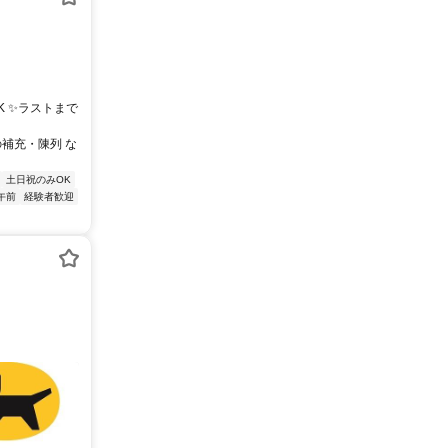
K ✨ラストまで
の補充・陳列 な
土日祝のみOK
午前
経験者歓迎