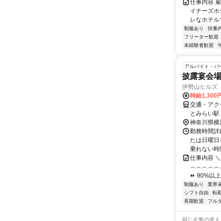
仕事内容 
イナーズホ
レなホテルで
制服あり
扶養
フリーター歓迎
未経験者歓迎
アルバイト・パ
披露宴会場
伊勢山ヒルズ
時給1,300
交通・アク
とみらい駅
神奈川県横
勤務時間詳
たは日曜日
乗れない時
仕事内容 
︵︵︵︵︵
⏩ 90%以
制服あり
業界
シフト自由
転
長期歓迎
フル
同じ企業の求人