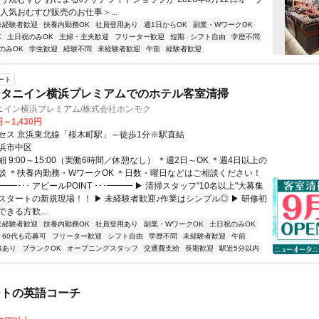
人気おむすび販売のお仕事＞...
未経験者歓迎
扶養内勤務OK
社員登用あり
週1日からOK
副業・WワークOK
K
土日祝のみOK
主婦・主夫歓迎
フリーター歓迎
短期
シフト自由
学歴不問
のみOK
学生歓迎
経験不問
未経験者歓迎
午前
経験者歓迎
ート
ータニイン横浜プレミアムでのホテル客室清掃
ニイン横浜プレミアム/株式会社ホンモク
円～1,430円
セス 京浜東北線「桜木町駅」～徒歩1分※駅直結
浜市中区
 9:00～15:00（実働6時間／休憩なし） ＊週2日～OK ＊週4日以上の
談 ＊扶養内勤務・WワークOK ＊日数・曜日などはご相談ください！
━━･･･ アピールPOINT ･･･━━━ ▶ 清掃スタッフ"10名以上"大募集
日スタートの新規現場！！ ▶ 未経験者歓迎♪作業はシンプル◎ ▶ 研修初
きる方歓...
未経験者歓迎
扶養内勤務OK
社員登用あり
副業・WワークOK
土日祝のみOK
60代も応募可
フリーター歓迎
シフト自由
学歴不問
未経験者歓迎
午前
修あり
ブランクOK
オープニングスタッフ
交通費支給
長期歓迎
駅近5分以内
ートの英語コーチ