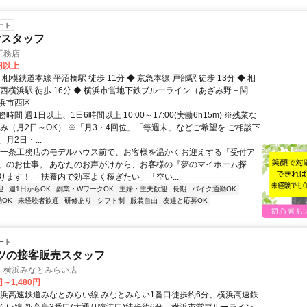
ート
付スタッフ
工務店
0円以上
 相模鉄道本線 平沼橋駅 徒歩 11分 ◆ 京急本線 戸部駅 徒歩 13分 ◆ 相
 西横浜駅 徒歩 16分 ◆ 横浜市営地下鉄ブルーライン（あざみ野－関
駅 徒歩 18分 ◆ 相模鉄道本線 天王町駅 車 5分
浜市西区
時間 週1日以上、1日6時間以上 10:00～17:00(実働6h15m) ※残業な
のみ（月2日～OK） ※「月3・4回位」「毎週末」などご希望を ご相談下
月2日・...
 一条工務店のモデルハウス前で、お客様を温かくお迎えする「受付ア
」のお仕事。 あなたのお声がけから、お客様の『夢のマイホーム探
ります！ 「扶養内で効率よく稼ぎたい」「空い...
迎
週1日からOK
副業・WワークOK
主婦・主夫歓迎
長期
バイク通勤OK
OK
未経験者歓迎
研修あり
シフト制
服装自由
友達と応募OK
ート
ーツの接客販売スタッフ
キ) 横浜みなとみらい店
円～1,480円
横浜高速鉄道みなとみらい線 みなとみらい1番口徒歩約6分、横浜高速鉄