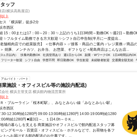
スタッフ
店(横浜高島屋店)
0円以上
セス 「横浜駅」徒歩2分
浜市西区
 15：00または17：00～20：30 ✨上記のうち1日3時間～勤務OK ✨週2日～勤務O
迎 ✨フルタイム勤務できる方大歓迎 ✨シフト自己申告制(半月に一度提出...
【老舗精肉店での総菜販売】 ＜仕事内容＞ ✅接客・商品のご案内 ✅レジ業務 ✅商品
品＞ 焼豚、メンチカツ、お弁当、 お惣菜、ギフトなど ⭐尾島商店はこんなお店...
（3ヵ月以内）
扶養内勤務OK
社員登用あり
週1日からOK
副業・WワークOK
1日4時間以内OK
フリーター歓迎
シフト自由
学歴不問
即日勤務OK
学生歓迎
未経験者歓迎
交通費全額支給
アルバイト・パート
商業施設・オフィスビル等の施設内配送)
式会社 横浜主管支店 横浜館内物流営業所
0円以上
ＪＲ・ブルーライン「桜木町駅」、みなとみらい線「みなとみらい駅」
浜市西区
30-12:30/時給1280円 09:00-13:00/時給1280円 14:00-19:00/時給1280
21:00/時給1280円 ■週3日～、１日4.0h～ＯＫ...
【地域の暮らしを支える 商業施設やオフィスビルで館内配送スタッフ募
ョッピングモール・百貨店・オフィスビル・ホテルなどで、お荷物を各フ
ントへお届けする館内配送のお仕事です。...