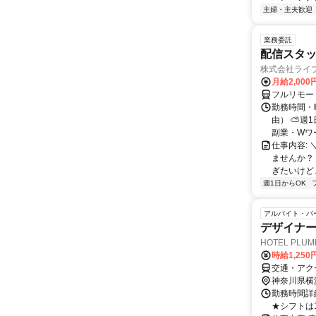
主婦・主夫歓迎
業務委託
配信スタッ
株式会社ライ
月給2,000
フルリモー
勤務時間・
由） ⛅週1
副業・Wワ
仕事内容: 
ませんか？
ぎたいけど…
週1日からOK
アルバイト・パ
デザイナー
HOTEL PLU
時給1,25
交通・アク
神奈川県横
勤務時間詳細
★シフトは