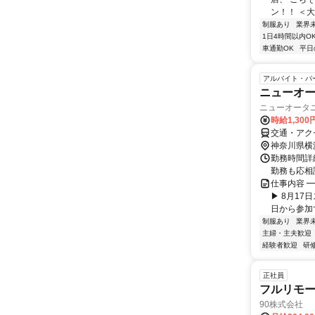
ン！！ ＜大
制服あり
業界
1日4時間以内O
車通勤OK
平日
アルバイト・パ
ニューオ
ニューオータ
時給1,300
交通・アク
神奈川県横
勤務時間詳細
勤務も応相
仕事内容 ━
▶ 8月17
日から参加で
制服あり
業界
主婦・主夫歓迎
経験者歓迎
研
正社員
フルリモ
90株式会社