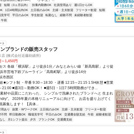
迎
短期（3ヵ月以内）
扶養内勤務OK
社員登用あり
週1日からOK
K
1日4時間以内OK
土日祝のみOK
主婦・主夫歓迎
フリーター歓迎
短期
場見学可
平日のみOK
学生歓迎
転勤なし
経験不問
未経験者歓迎
午前
ート
ョンブランドの販売スタッフ
店 (株式会社近藤紡績所)
円～1,450円
セス 各線「横浜駅」より徒歩1分／みなとみらい線「新高島駅」より徒
横浜市営地下鉄ブルーライン「高島町駅」より徒歩14分
浜市西区
■シフト制 ・早番 9:30～18:30 ・遅番 12:15～21:15 1.5H休憩 ■営業
0～21:00 ■週3日～勤務OK！ ■週5日・1日7.5時間勤務ができ...
★素材や品質にこだわった、 シンプルで洗練されたブランドへと 生まれ
undry”。 2026年夏の本格リニューアルに向けて、 お店を盛り上げてく
募集します！ 【具体...
登用あり
副業・WワークOK
土日祝のみOK
主婦・主夫歓迎
フリーター歓迎
歴不問
即日勤務OK
職場見学可
平日のみOK
交通費全額支給
午前
経験者歓迎
なし
月1シフト提出
夕方
ブランクOK
交通費支給
ート