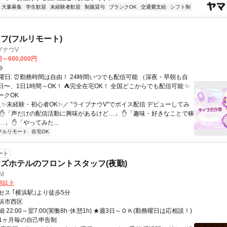
大量募集
学生歓迎
未経験者歓迎
制服貸与
ブランクOK
交通費支給
シフト制
フ(フルリモート)
ブナウV
円～600,000円
ト
曜日: ⏰勤務時間は自由！ 24時間いつでも配信可能 （深夜・早朝も自
日〜、1日1時間～OK！ ⛺完全在宅OK！ 全国どこからでも配信可能 ✨
ークOK
＼✨未経験・初心者OK✨／ "ライブナウV"でボイス配信 デビューしてみ
 ✋「声だけの配信活動に興味があるけど…」 ✋「趣味・好きなことで稼
」 ✋「やってみた...
フルリモート
在宅OK
ート
ズホテルのフロントスタッフ(夜勤)
MM
0円以上
セス ｢横浜駅｣より徒歩5分
浜市西区
 22:00～翌7:00(実働8h･休憩1h) ★週3日～ＯＫ(勤務曜日は応相談！)
1ヶ月毎の自己申告制