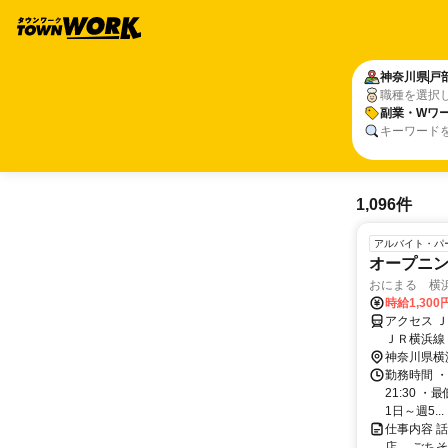
神奈川県
戸
職種を選択
副業・Wワー
キーワード
1,096件
アルバイト・パ
オープニン
おにまる 横
時給1,30
アクセス 
ＪＲ横浜線
1分 【受
神奈川県横
勤務時間 ・
21:30 
1日～週5...
仕事内容 
店、 ごちそ