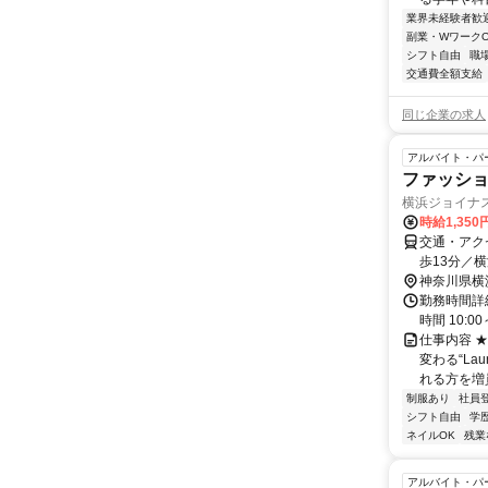
業界未経験者歓
副業・WワークO
シフト自由
職
交通費全額支給
同じ企業の求人
アルバイト・パ
ファッシ
横浜ジョイナス
時給1,350
交通・アク
歩13分／
神奈川県横
勤務時間詳細 
時間 10:0
仕事内容 
変わる“La
れる方を増員
制服あり
社員
シフト自由
学
ネイルOK
残業
アルバイト・パ