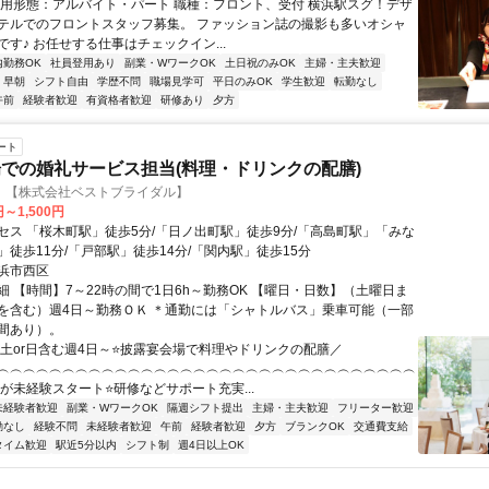
雇用形態：アルバイト・パート 職種：フロント、受付 横浜駅スグ！デザ
テルでのフロントスタッフ募集。 ファッション誌の撮影も多いオシャ
す♪ お任せする仕事はチェックイン...
内勤務OK
社員登用あり
副業・WワークOK
土日祝のみOK
主婦・主夫歓迎
早朝
シフト自由
学歴不問
職場見学可
平日のみOK
学生歓迎
転勤なし
午前
経験者歓迎
有資格者歓迎
研修あり
夕方
ート
での婚礼サービス担当(料理・ドリンクの配膳)
 【株式会社ベストブライダル】
円～1,500円
セス 「桜木町駅」徒歩5分/「日ノ出町駅」徒歩9分/「高島町駅」「みな
」徒歩11分/「戸部駅」徒歩14分/「関内駅」徒歩15分
浜市西区
細 【時間】7～22時の間で1日6h～勤務OK 【曜日・日数】（土曜日ま
を含む）週4日～勤務ＯＫ ＊通勤には「シャトルバス」乗車可能（一部
間あり）。
＼土or日含む週4日～⭐披露宴会場で料理やドリンクの配膳／
︵︵︵︵︵︵︵︵︵︵︵︵︵︵︵︵︵︵︵︵︵︵︵︵︵︵︵︵︵︵︵︵
上が未経験スタート⭐研修などサポート充実...
未経験者歓迎
副業・WワークOK
隔週シフト提出
主婦・主夫歓迎
フリーター歓迎
勤なし
経験不問
未経験者歓迎
午前
経験者歓迎
夕方
ブランクOK
交通費支給
タイム歓迎
駅近5分以内
シフト制
週4日以上OK