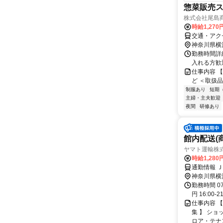
惣菜販売
株式会社尾島商
時給1,27
交通・アク
神奈川県横
勤務時間詳細
入れる方歓
仕事内容 
ど ＜取扱
制服あり
短期
主婦・主夫歓迎
夜間
研修あり
館内配送(
ヤマト運輸株
時給1,28
通勤情報 
神奈川県横
勤務時間 07:
円 16:00-
仕事内容 
集 】 シ
ロア・テナ