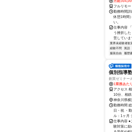
月給304,0
フルリモー
勤務時間詳
休憩1時間
い。
仕事内容 
う挫折したく
営しています
業界未経験者歓
経験不問
英語
服装自由
履歴
個別指導塾
創英ゼミナー
1業務あたり
アクセス 
10分、相
横浜駅より
神奈川県横
勤務時間 
日・祝 ・勤
ル：1ヶ月 
仕事内容 
験対策に励
る学年や科目