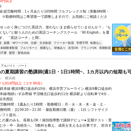
00円以上
ト
細 総労働時間：1ヶ月あたり165時間 フルフレックス制（実働8時間・
） ※勤務時間はご希望第一で調整しますので、お気軽にご相談くださ
「せっかく身につけた英語力、使わないまま眠らせていませんか？」 “も
ない”と願う人のための英語コーチングスクール 「90 English」を運
。 「英語コーチ」と聞...
迎
副業・WワークOK
主婦・主夫歓迎
フリーター歓迎
学歴不問
転勤なし
未経験者歓迎
フルリモート
残業なし
研修あり
在宅OK
ブランクOK
長期歓迎
書不要
髪型・髪色自由
アルバイト・パート
の夏期講習の塾講師(週1日・1日1時間~、1カ月以内の短期も可
ル 横浜校
 1,914円以上（コマ 90分）
相鉄本線 横浜9番口徒歩約10分、横浜市営ブルーライン 横浜9番口徒歩約
鉄本線/相鉄いずみ野線 平沼橋北口徒歩約11分 横浜駅より自転車で4分、
自転車で4分、平沼橋駅より自転車で5分
浜市西区
総労働時間：1週あたり1時間 ・勤務曜日：月・火・水・木・金・土・
務時間： [1] 09:20～21:30 ・最低勤務日数（週）：1日 シフトサイク
シフト提出...
●この夏のみも、長期もOK！個別指導塾で講師デビュー● 定期テスト・受
む小・中・高校生へ、 5教科を教え、成長を支えるお仕事です。 担当す
は自由に選択OK。 「小学生」...