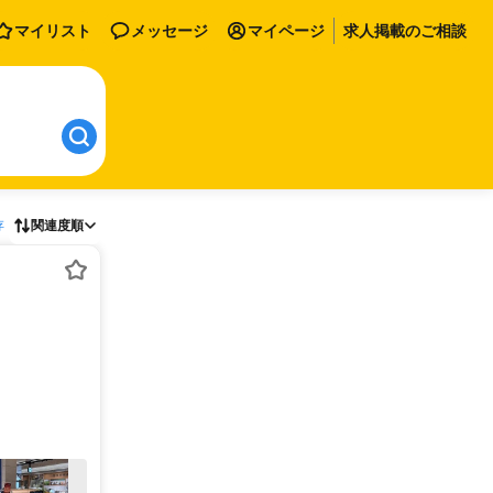
マイリスト
メッセージ
マイページ
求人掲載のご相談
存
関連度順