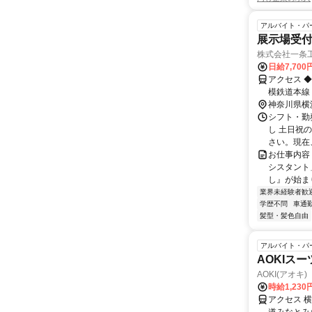
アルバイト・パ
展示場受
株式会社一条
日給7,70
アクセス ◆
模鉄道本線
内） 高島町
神奈川県横
シフト・勤務
し 土日祝
さい。現在、
お仕事内容
シスタント
し』が始ま
業界未経験者歓
学歴不問
車通勤
髪型・髪色自由
アルバイト・パ
AOKIス
AOKI(アオ
時給1,230
アクセス 