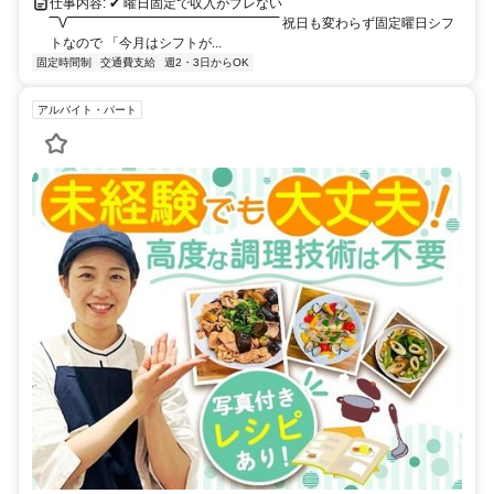
仕事内容: ✔ 曜日固定で収入がブレない
‾‾V‾‾‾‾‾‾‾‾‾‾‾‾‾‾‾‾‾‾‾‾‾‾‾‾‾‾‾‾‾‾‾‾‾‾‾‾‾‾‾‾‾‾‾‾‾‾‾‾ 祝日も変わらず固定曜日シフ
トなので 「今月はシフトが...
固定時間制
交通費支給
週2・3日からOK
アルバイト・パート