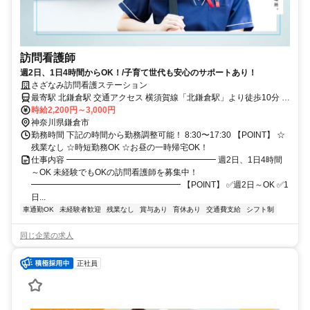
訪問看護師
週2日、1日4時間からOK！/子育て世代も安心のサポートあり！
さざなみ訪問看護ステーション
最寄駅 北鎌倉駅 交通アクセス 横須賀線「北鎌倉駅」より徒歩10分 ☆
社用車1人1台支給！直行直帰OKです
時給2,200円～3,000円
神奈川県鎌倉市
勤務時間 下記の時間から勤務調整可能！ 8:30〜17:30 【POINT】 ☆
残業なし ☆時短勤務OK ☆お昼の一時帰宅OK！
仕事内容 ━━━━━━━━━━━━━━━━━━ 週2日、1日4時間
～OK 未経験でもOKの訪問看護師を募集中！
━━━━━━━━━━━━━━━━━━ 【POINT】 ✅週2日～OK ✅1
日...
車通勤OK
未経験者歓迎
残業なし
賞与あり
育休あり
交通費支給
シフト制
同じ企業の求人
正社員