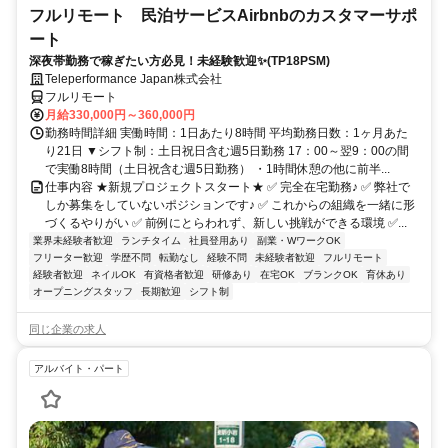
フルリモート 民泊サービスAirbnbのカスタマーサポ
ート
深夜帯勤務で稼ぎたい方必見！未経験歓迎✨(TP18PSM)
Teleperformance Japan株式会社
フルリモート
月給330,000円～360,000円
勤務時間詳細 実働時間：1日あたり8時間 平均勤務日数：1ヶ月あた
り21日 ▼シフト制：土日祝日含む週5日勤務 17：00～翌9：00の間
で実働8時間（土日祝含む週5日勤務） ・1時間休憩の他に前半...
仕事内容 ★新規プロジェクトスタート★ ✅ 完全在宅勤務♪ ✅ 弊社で
しか募集をしていないポジションです♪ ✅ これからの組織を一緒に形
づくるやりがい ✅ 前例にとらわれず、新しい挑戦ができる環境 ✅...
業界未経験者歓迎
ランチタイム
社員登用あり
副業・WワークOK
フリーター歓迎
学歴不問
転勤なし
経験不問
未経験者歓迎
フルリモート
経験者歓迎
ネイルOK
有資格者歓迎
研修あり
在宅OK
ブランクOK
育休あり
オープニングスタッフ
長期歓迎
シフト制
同じ企業の求人
アルバイト・パート