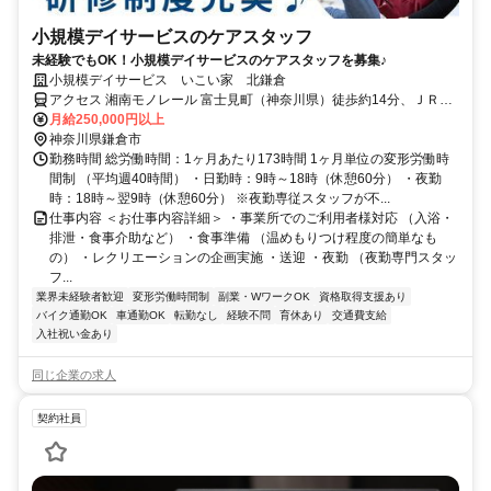
小規模デイサービスのケアスタッフ
未経験でもOK！小規模デイサービスのケアスタッフを募集♪
小規模デイサービス いこい家 北鎌倉
アクセス 湘南モノレール 富士見町（神奈川県）徒歩約14分、ＪＲ横
須賀線 北鎌倉表口徒歩約15分、湘南モノレール 大船徒歩約15分 JR
月給250,000円以上
各線「大船駅」より徒歩15分
神奈川県鎌倉市
勤務時間 総労働時間：1ヶ月あたり173時間 1ヶ月単位の変形労働時
間制 （平均週40時間） ・日勤時：9時～18時（休憩60分） ・夜勤
時：18時～翌9時（休憩60分） ※夜勤専従スタッフが不...
仕事内容 ＜お仕事内容詳細＞ ・事業所でのご利用者様対応 （入浴・
排泄・食事介助など） ・食事準備 （温めもりつけ程度の簡単なも
の） ・レクリエーションの企画実施 ・送迎 ・夜勤 （夜勤専門スタッ
フ...
業界未経験者歓迎
変形労働時間制
副業・WワークOK
資格取得支援あり
バイク通勤OK
車通勤OK
転勤なし
経験不問
育休あり
交通費支給
入社祝い金あり
同じ企業の求人
契約社員