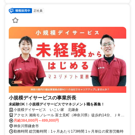
正社員
小規模デイサービスの事業所長
未経験OK！小規模デイサービスでマネジメント職を募集！
小規模デイサービス いこい家 北鎌倉
アクセス 湘南モノレール 富士見町（神奈川県）徒歩約14分、ＪＲ横
須賀線 北鎌倉表口徒歩約15分、湘南モノレール 大船徒歩約15分 JR
月給384,000円～499,000円
各線「大船駅」より徒歩15分
神奈川県鎌倉市
勤務時間 総労働時間：1ヶ月あたり173時間 1ヶ月単位の変形労働時