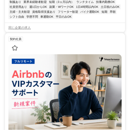
制服あり
業界未経験者歓迎
短期（3ヵ月以内）
ランチタイム
扶養内勤務OK
社員登用あり
週1日からOK
副業・WワークOK
1日4時間以内OK
土日祝のみOK
主婦・主夫歓迎
資格取得支援あり
フリーター歓迎
バイク通勤OK
短期
早朝
シフト自由
学歴不問
車通勤OK
平日のみOK
同じ企業の求人
契約社員