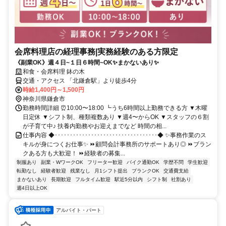
会席料理店の経理事務|実務経験のある方限定
《副業OK》週４日~１日６時間~OK✨まかないあり✨
和食・会席料理 鉢の木
交通・アクセス 「北鎌倉駅」より徒歩4分
時給1,400円～1,500円
神奈川県鎌倉市
勤務時間詳細 ⏰10:00〜18:00 ┗うち6時間以上勤務できる方 ▼木曜
日定休 ▼シフト制、種類複数あり ▼週4〜からOK ▼スタッフの６割
が子育て中♪ 扶養内勤務やお迎えまでなど 時間の相...
仕事内容 ◆･･････････････････････････････････◆ ✨事務作業のス
キルが身につくお仕事✨ ⏩顧問会計事務所のサポートあり◎ ⏩ブラン
クある方も大歓迎！ ⏩経験者の募集...
制服あり
副業・WワークOK
フリーター歓迎
バイク通勤OK
学歴不問
学生歓迎
転勤なし
経験者歓迎
残業なし
月1シフト提出
ブランクOK
交通費支給
まかないあり
長期歓迎
フルタイム歓迎
駅近5分以内
シフト制
社割あり
週4日以上OK
アルバイト・パート