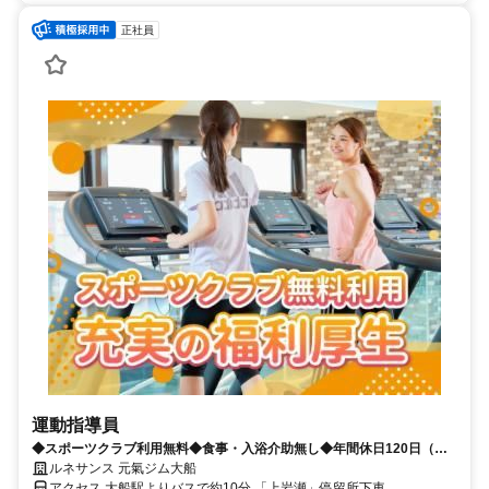
正社員
運動指導員
◆スポーツクラブ利用無料◆食事・入浴介助無し◆年間休日120日（土
日休み）◆残業少なめ
ルネサンス 元氣ジム大船
アクセス 大船駅よりバスで約10分 「上岩瀬」停留所下車