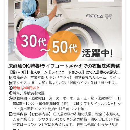
未経験OK/特養/ライフコートさかえでの衣類洗濯業務
【週2～3日】老人ホーム【ライフコートさかえ】にて入居様の衣類洗濯
やリネン管理/家庭と両立◎/扶養内勤務OK/ダブルワーク可/交通費全額支
柴橋商会 営業本部(リネンサプライ) 特別養護老人ホーム ライフ
給
コートさかえ
アクセス ＪＲ「大船」駅よりバス「湘南ハイツ」又は「桂台中央」
停留所より徒歩15分 ※車通勤可
時給1,240円以上
神奈川県横浜市栄区
勤務時間 ・勤務曜日：月・火・水・木・金・土・祝 ・勤務時間： [1]
08:30～15:00 ・最低勤務日数（週）：2日 シフトサイクル：1ヶ月 シ
フト提出期限：シフト開始の14日前 シフト確...
仕事内容 【お仕事内容】 〇入居者様の衣類の洗濯、乾燥 〇衣類のた
たみ作業 〇シーツやタオルなどリネン類の納品・回収 〇仕分け作業
作業は一つひとつ丁寧にお教えします。 最初は先輩がしっかりサポ
ート...