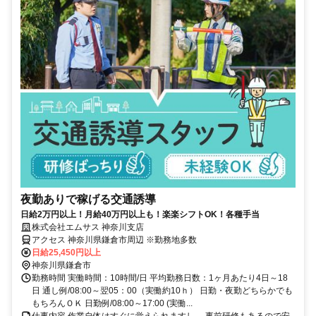
夜勤ありで稼げる交通誘導
日給2万円以上！月給40万円以上も！楽楽シフトOK！各種手当
株式会社エムサス 神奈川支店
アクセス 神奈川県鎌倉市周辺 ※勤務地多数
日給25,450円以上
神奈川県鎌倉市
勤務時間 実働時間：10時間/日 平均勤務日数：1ヶ月あたり4日～18
日 通し例/08:00～翌05：00（実働約10ｈ） 日勤・夜勤どちらかでも
もちろんＯＫ 日勤例/08:00～17:00 (実働...
仕事内容 作業自体はすぐに覚えられますし、 事前研修もあるので安