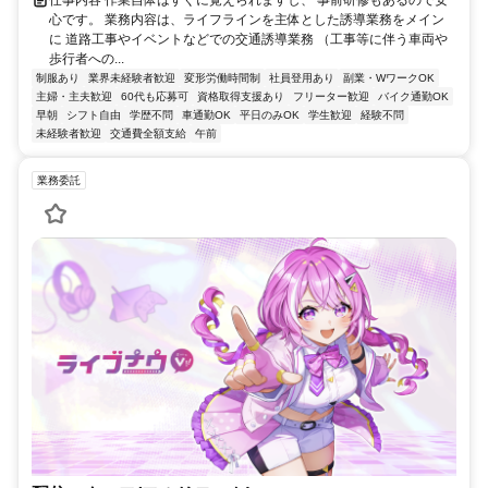
心です。 業務内容は、ライフラインを主体とした誘導業務をメイン
に 道路工事やイベントなどでの交通誘導業務 （工事等に伴う車両や
歩行者への...
制服あり
業界未経験者歓迎
変形労働時間制
社員登用あり
副業・WワークOK
主婦・主夫歓迎
60代も応募可
資格取得支援あり
フリーター歓迎
バイク通勤OK
早朝
シフト自由
学歴不問
車通勤OK
平日のみOK
学生歓迎
経験不問
未経験者歓迎
交通費全額支給
午前
業務委託