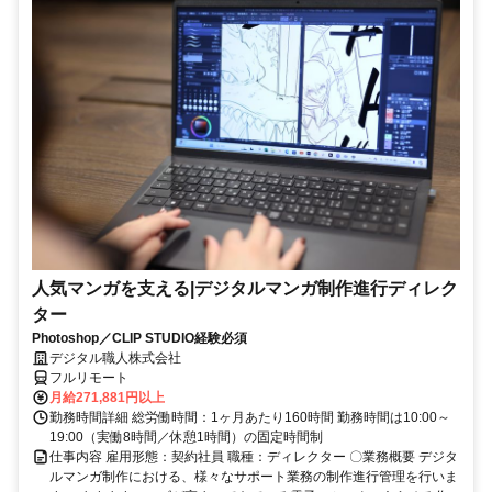
人気マンガを支える|デジタルマンガ制作進行ディレク
ター
Photoshop／CLIP STUDIO経験必須
デジタル職人株式会社
フルリモート
月給271,881円以上
勤務時間詳細 総労働時間：1ヶ月あたり160時間 勤務時間は10:00～
19:00（実働8時間／休憩1時間）の固定時間制
仕事内容 雇用形態：契約社員 職種：ディレクター 〇業務概要 デジタ
ルマンガ制作における、様々なサポート業務の制作進行管理を行いま