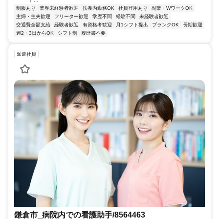
制服あり
業界未経験者歓迎
扶養内勤務OK
社員登用あり
副業・WワークOK
主婦・主夫歓迎
フリーター歓迎
学歴不問
経験不問
未経験者歓迎
交通費全額支給
経験者歓迎
有資格者歓迎
月1シフト提出
ブランクOK
長期歓迎
週2・3日からOK
シフト制
履歴書不要
派遣社員
鎌倉市_病院内での看護助手/8564463