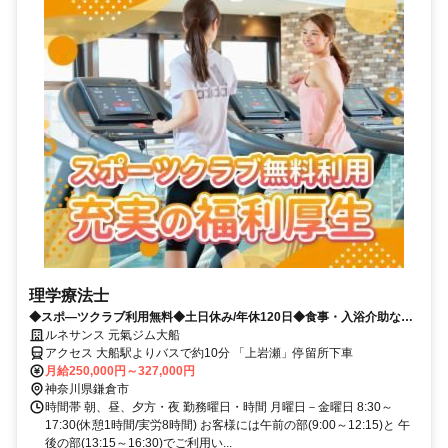
理学療法士
◆スポ―ツクラブ利用無料◆土日休み/年休120日◆食事・入浴介助なし
◆残業少なめ
ルネサンス 元氣ジム大船
アクセス 大船駅よりバスで約10分 「上岩瀬」停留所下車
月給250,000円～327,000円
神奈川県鎌倉市
時間帯 朝、昼、夕方・夜 勤務曜日・時間 月曜日－金曜日 8:30～
17:30(休憩1時間/実労8時間) お客様には午前の部(9:00～12:15)と 午
後の部(13:15～16:30)でご利用い...