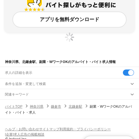
アプリを無料ダウンロード
神奈川県、北鎌倉駅、副業・WワークOKのアルバイト・バイト求人情報
求人の詳細を表示
条件を追加・変更して検索
市区町村を追加・変更
関連キーワード
完全在宅ワーク 全国
シール貼り 在宅
現在地周辺
ガチャガチャ
犬カフェ
神奈川県
駅を追加・変更
バイトTOP
神奈川県
鎌倉市
北鎌倉駅
副業・WワークOKのアルバ
神奈川県
すべて
イト・バイト・求人
横浜市
すべて
職種を追加・変更
JR東海道本線(東京～熱海)
鶴見区
神奈川区
西区
中区
南区
保土ケ谷区
磯子区
金沢区
港北区
戸塚区
港南区
川崎駅
横浜駅
戸塚駅
大船駅
藤沢駅
辻堂駅
茅ケ崎駅
平塚駅
大磯駅
二宮駅
国府津駅
飲食・フードサービス
旭区
緑区
瀬谷区
栄区
泉区
青葉区
都筑区
特徴を追加・変更
鴨宮駅
小田原駅
早川駅
根府川駅
真鶴駅
湯河原駅
飲食・フードサービス
すべて
ヘルプ・お問い合わせ
サイトマップ
利用規約・プライバシーポリシー
川崎市
すべて
ホールスタッフ
キッチンスタッフ
皿洗い・洗い場
精肉・鮮魚加工
給食調理
人気
[企業]求人広告の掲載相談
JR南武線
川崎区
幸区
中原区
高津区
多摩区
宮前区
麻生区
雇用形態を追加・変更
パン屋（ベーカリー）
フードカウンター販売員
バー（BAR）・バーテンダー
日払いOK
高校生歓迎
学生歓迎
深夜の仕事
髪型・髪色自由
ひげOK
ネイルOK