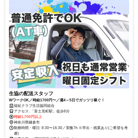
生協の配送スタッフ
WワークOK／時給1700円〜／週4～5日でガッツリ稼ぐ！
福祉クラブ生活協同組合
アクセス: 「富士見町駅」徒歩6分
時給1,700円以上
神奈川県鎌倉市
勤務時間・曜日: 8:30〜16:30／実働7h ※早出・残業あり(ご希望を考
慮)