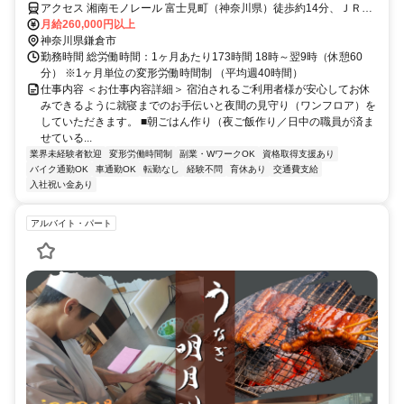
アクセス 湘南モノレール 富士見町（神奈川県）徒歩約14分、ＪＲ横
須賀線 北鎌倉表口徒歩約15分、湘南モノレール 大船徒歩約15分 JR
月給260,000円以上
各線「大船駅」より徒歩15分
神奈川県鎌倉市
勤務時間 総労働時間：1ヶ月あたり173時間 18時～翌9時（休憩60
分） ※1ヶ月単位の変形労働時間制 （平均週40時間）
仕事内容 ＜お仕事内容詳細＞ 宿泊されるご利用者様が安心してお休
みできるように就寝までのお手伝いと夜間の見守り（ワンフロア）を
していただきます。 ■朝ごはん作り（夜ご飯作り／日中の職員が済ま
せている...
業界未経験者歓迎
変形労働時間制
副業・WワークOK
資格取得支援あり
バイク通勤OK
車通勤OK
転勤なし
経験不問
育休あり
交通費支給
入社祝い金あり
アルバイト・パート