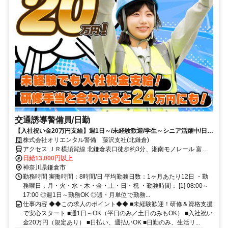
交通誘導警備員/日勤
【入社祝い金20万円支給】週1日～/未経験歓迎/学生～シニア活躍中/日払
い・週払いOK/履歴書不要！
株式会社オリエンタル警備 藤沢支社(北鎌倉)
アクセス ＪＲ横須賀線 北鎌倉表口徒歩約3分、湘南モノレール 富士
見町（神奈川県）徒歩約25分、ＪＲ横須賀線 鎌倉西口徒歩約27分 (面
日給13,000円以上
接地/藤沢支社)神奈川県藤沢市藤沢９８７－５ ヌマカミビル３Ｆ
神奈川県鎌倉市
勤務時間 実働時間：8時間/日 平均勤務日数：1ヶ月あたり12日 ・勤
務曜日：月・火・水・木・金・土・日・祝 ・勤務時間： [1] 08:00～
17:00 ◎週1日～勤務OK ◎週・月単位で勤務...
仕事内容 ◆◆この求人のポイント◆◆ ■未経験歓迎！研修＆資格支援
で安心スタート ■週1日～OK（平日のみ／土日のみもOK） ■入社祝い
金20万円（規定あり） ■日払い、週払いOK ■日勤のみ、生活リ...