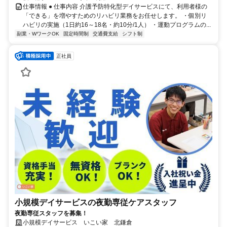
仕事情報 ● 仕事内容 介護予防特化型デイサービスにて、利用者様の
「できる」を増やすためのリハビリ業務をお任せします。 ・個別リ
ハビリの実施（1日約16～18名・約10分/1人） ・運動プログラムの...
副業・WワークOK
固定時間制
交通費支給
シフト制
正社員
小規模デイサービスの夜勤専従ケアスタッフ
夜勤専従スタッフを募集！
小規模デイサービス いこい家 北鎌倉