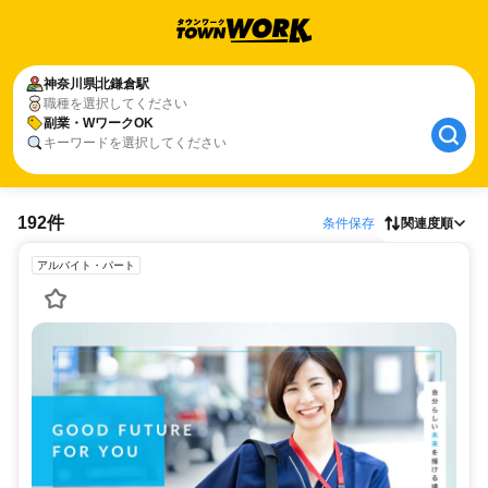
神奈川県
北鎌倉駅
職種を選択してください
副業・WワークOK
キーワードを選択してください
192件
条件保存
関連度順
アルバイト・パート