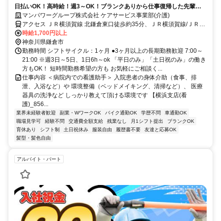
日払いOK！高時給！週3～OK！ブランクありから仕事復帰した先輩や
ミドル世代も多数活躍中♪
マンパワーグループ株式会社 ケアサービス事業部(介護)
アクセス ＪＲ横須賀線 北鎌倉東口徒歩約35分、ＪＲ横須賀線/ＪＲ湘
南新宿ライン 大船笠間口徒歩約36分、ＪＲ根岸線 大船笠間口徒歩約
時給1,700円以上
36分 車・バイク通勤OK（派遣先による）
神奈川県鎌倉市
勤務時間 シフトサイクル：1ヶ月 ●3ヶ月以上の長期勤務歓迎 7:00～
21:00 ※週3日～5日、1日6h～ok 「平日のみ」「土日祝のみ」の働き
方もOK！ 短時間勤務希望の方も お気軽にご相談く...
仕事内容 ＜病院内での看護助手＞ 入院患者の身体介助（食事、排
泄、入浴など）や 環境整備（ベッドメイキング、清掃など）、 医療
器具の洗浄など しっかり教えて頂ける環境です 【横浜支店(看
護)_856...
業界未経験者歓迎
副業・WワークOK
バイク通勤OK
学歴不問
車通勤OK
職場見学可
経験不問
交通費全額支給
残業なし
月1シフト提出
ブランクOK
育休あり
シフト制
土日祝休み
服装自由
履歴書不要
友達と応募OK
髪型・髪色自由
アルバイト・パート