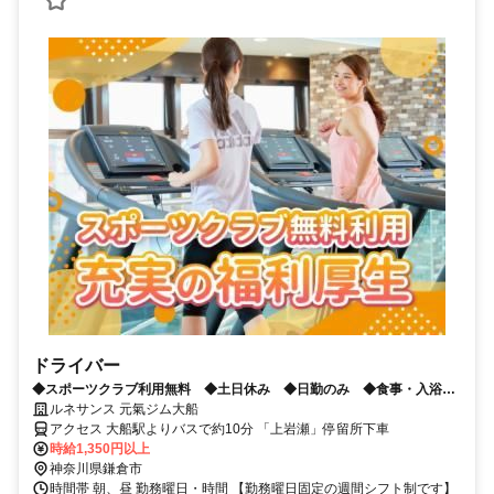
ドライバー
◆スポーツクラブ利用無料 ◆土日休み ◆日勤のみ ◆食事・入浴介
助無し
ルネサンス 元氣ジム大船
アクセス 大船駅よりバスで約10分 「上岩瀬」停留所下車
時給1,350円以上
神奈川県鎌倉市
時間帯 朝、昼 勤務曜日・時間 【勤務曜日固定の週間シフト制です】