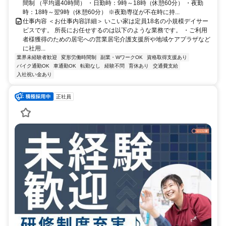
間制 （平均週40時間） ・日勤時：9時～18時（休憩60分） ・夜勤
時：18時～翌9時（休憩60分） ※夜勤専従が不在時に持...
仕事内容 ＜お仕事内容詳細＞ いこい家は定員18名の小規模デイサー
ビスです。 所長にお任せするのは以下のような業務です。 ・ご利用
者様獲得のための居宅への営業居宅介護支援所や地域ケアプラザなど
に社用...
業界未経験者歓迎
変形労働時間制
副業・WワークOK
資格取得支援あり
バイク通勤OK
車通勤OK
転勤なし
経験不問
育休あり
交通費支給
入社祝い金あり
正社員