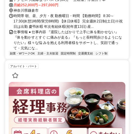
月給252,000円～297,000円
神奈川県鎌倉市
時間帯 朝、昼、夕方・夜 勤務曜日・時間 【勤務時間】 8:30～
17:30(休憩1時間/実労8時間) 【休日休暇】 完全週休2日制(土日)※祝
日は出勤 慶弔休暇 年次有給休暇(初年度13日) 産...
仕事情報 ● 仕事内容 『退院したばかりで上手に体を動かせない』
『体を動かすとすぐ に痛みが走る』『もっと長時間歩けるようにな
りたい』様々な悩 みを抱える利用者様をサポートし、笑顔で通っ
て・元気にな...
副業・WワークOK
主婦・主夫歓迎
固定時間制
交通費支給
シフト制
アルバイト・パート