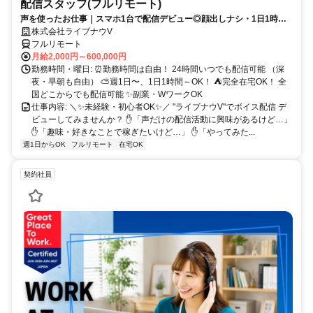
配信スタッフ(フルリモート)
声を使ったお仕事｜スマホ1台で配信デビュー◎顔出しナシ・1日1時間
～OK♪
株式会社ライブナウV
フルリモート
月給2,000円～600,000円
勤務時間・曜日: ⏰勤務時間は自由！ 24時間いつでも配信可能 （深
夜・早朝も自由） ⛅週1日〜、1日1時間～OK！ ⛺完全在宅OK！ 全
国どこからでも配信可能 ✨副業・WワークOK
仕事内容: ＼✨未経験・初心者OK✨／ "ライブナウV"でボイス配信 デ
ビューしてみませんか？ ✋「声だけの配信活動に興味があるけど…」
✋「趣味・好きなことで稼ぎたいけど…」 ✋「やってみた...
週1日からOK
フルリモート
在宅OK
契約社員