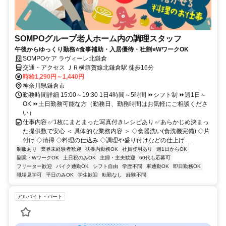
SOMPOグループ老人ホーム内の調理スタッフ
午後からゆっくり勤務⭐食事補助・入居優待・社割⭐WワークOK
SOMPOケア ラヴィーレ北鎌倉
交通・アクセス ＪＲ横須賀線北鎌倉駅 徒歩16分
時給1,290円～1,440円
神奈川県鎌倉市
勤務時間詳細 15:00～19:30 1日4時間～5時間 ⏩シフト制 ⏩週1日～
OK ⏩土日勤務可能な方（勤務日、勤務時間はお気軽にご相談くださ
い）
仕事内容 ✅1枚にまとまった写真付きレシピあり ✅あらかじめ決まっ
た提供数で安心 ＜ 具体的な業務内容 ＞ ◇食器洗い(食洗機完備) ◇片
付け ◇清掃 ◇料理の仕込み ◇調理や盛り付けなどの仕上げ ...
制服あり
業界未経験者歓迎
扶養内勤務OK
社員登用あり
週1日からOK
副業・WワークOK
土日祝のみOK
主婦・主夫歓迎
60代も応募可
フリーター歓迎
バイク通勤OK
シフト自由
学歴不問
車通勤OK
即日勤務OK
職場見学可
平日のみOK
学生歓迎
転勤なし
経験不問
アルバイト・パート