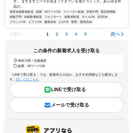
す。 ますますニーズが高まってきている電子コミック。あらゆる作
品の...
業界未経験者歓迎
副業・WワークOK
フリーター歓迎
学歴不問
固定時間制
経験不問
未経験者歓迎
フルリモート
経験者歓迎
ネイルOK
在宅OK
ブランクOK
ピアスOK
服装自由
ひげOK
髪型・髪色自由
前へ
次へ
1
2
3
4
5
この条件の新着求人を受け取る
神奈川県 / 北鎌倉駅
副業・WワークOK
「LINEで受け取る」では、新着求人のほか、おすすめ情報なども配信しま
す。
詳しくはこちら
LINEで受け取る
メールで受け取る