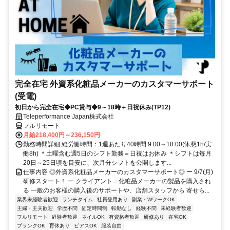
完全在宅 外資系化粧品メーカーのカスタマーサポート
(受電)
初日から完全在宅◆PC貸与◆9～18時＋日祝休み(TP12)
Teleperformance Japan株式会社
フルリモート
月給218,400円～236,150円
勤務時間詳細 総労働時間：1週あたり40時間 9:00～18:00(休憩1h/実
働8h) ＊土曜含む週5日のシフト勤務＝日祝はお休み ＊シフトは毎月
20日～25日頃を目安に、次月分シフトを公開します...
仕事内容 ◎外資系化粧品メーカーのカスタマーサポート◎ ー 9/7(月)
研修スタート！ ー クライアント＝化粧品メーカーの製品を購入され
る 一般のお客様の購入後のサポートや、店舗スタッフから 寄せら...
業界未経験者歓迎
ランチタイム
社員登用あり
副業・WワークOK
主婦・主夫歓迎
学歴不問
固定時間制
転勤なし
経験不問
未経験者歓迎
フルリモート
経験者歓迎
ネイルOK
有資格者歓迎
研修あり
在宅OK
ブランクOK
育休あり
ピアスOK
服装自由