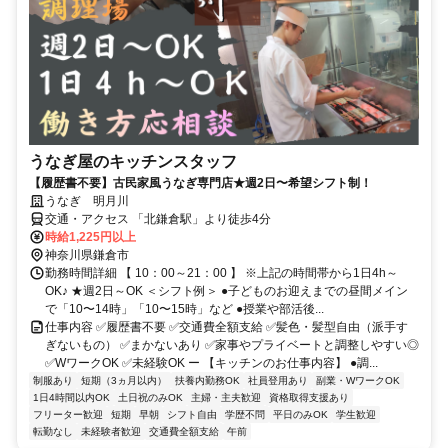
うなぎ屋のキッチンスタッフ
【履歴書不要】古民家風うなぎ専門店★週2日〜希望シフト制！
うなぎ 明月川
交通・アクセス 「北鎌倉駅」より徒歩4分
時給1,225円以上
神奈川県鎌倉市
勤務時間詳細 【 10：00～21：00 】 ※上記の時間帯から1日4h～
OK♪ ★週2日～OK ＜シフト例＞ ●⼦どものお迎えまでの昼間メイン
で「10〜14時」「10〜15時」など ●授業や部活後...
仕事内容 ✅履歴書不要 ✅交通費全額支給 ✅髪色・髪型自由（派手す
ぎないもの） ✅まかないあり ✅家事やプライベートと調整しやすい◎
✅WワークOK ✅未経験OK ー 【キッチンのお仕事内容】 ●調...
制服あり
短期（3ヵ月以内）
扶養内勤務OK
社員登用あり
副業・WワークOK
1日4時間以内OK
土日祝のみOK
主婦・主夫歓迎
資格取得支援あり
フリーター歓迎
短期
早朝
シフト自由
学歴不問
平日のみOK
学生歓迎
転勤なし
未経験者歓迎
交通費全額支給
午前