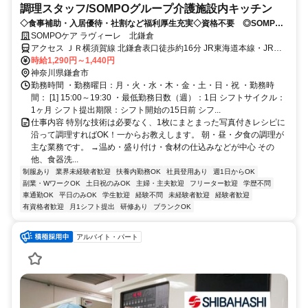
調理スタッフ/SOMPOグループ介護施設内キッチン
◇食事補助・入居優待・社割など福利厚生充実◇資格不要 ◎SOMPO
グループ有料老人ホーム内勤務で安心
SOMPOケア ラヴィーレ 北鎌倉
アクセス ＪＲ横須賀線 北鎌倉表口徒歩約16分 JR東海道本線・JR横
須賀線 「大船」駅 バス１０分
時給1,290円～1,440円
神奈川県鎌倉市
勤務時間 ・勤務曜日：月・火・水・木・金・土・日・祝 ・勤務時
間： [1] 15:00～19:30 ・最低勤務日数（週）：1日 シフトサイクル：
1ヶ月 シフト提出期限：シフト開始の15日前 シフ...
仕事内容 特別な技術は必要なく、1枚にまとまった写真付きレシピに
沿って調理すればOK！一からお教えします。 朝・昼・夕食の調理が
主な業務です。 →温め・盛り付け・食材の仕込みなどが中心 その
他、食器洗...
制服あり
業界未経験者歓迎
扶養内勤務OK
社員登用あり
週1日からOK
副業・WワークOK
土日祝のみOK
主婦・主夫歓迎
フリーター歓迎
学歴不問
車通勤OK
平日のみOK
学生歓迎
経験不問
未経験者歓迎
経験者歓迎
有資格者歓迎
月1シフト提出
研修あり
ブランクOK
アルバイト・パート