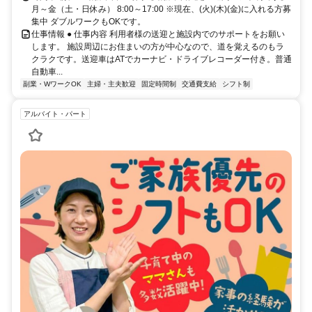
月～金（土・日休み） 8:00～17:00 ※現在、(火)(木)(金)に入れる方募
集中 ダブルワークもOKです。
仕事情報 ● 仕事内容 利用者様の送迎と施設内でのサポートをお願い
します。 施設周辺にお住まいの方が中心なので、道を覚えるのもラ
クラクです。送迎車はATでカーナビ・ドライブレコーダー付き。普通
自動車...
副業・WワークOK
主婦・主夫歓迎
固定時間制
交通費支給
シフト制
アルバイト・パート