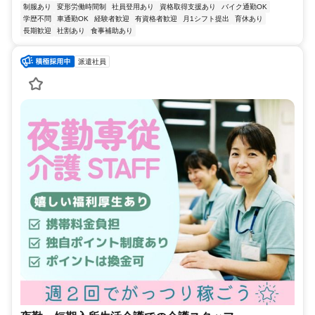
制服あり
変形労働時間制
社員登用あり
資格取得支援あり
バイク通勤OK
学歴不問
車通勤OK
経験者歓迎
有資格者歓迎
月1シフト提出
育休あり
長期歓迎
社割あり
食事補助あり
派遣社員