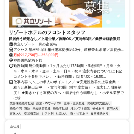
リゾートホテルのフロントスタッフ
転居伴う転勤なし／上場企業／副業OK／賞与年3回／業界未経験歓迎
共立リゾート 月の宿 紗ら
アクセス 箱根登山線 箱根湯本徒歩約10分、箱根登山線 塔ノ沢徒歩約
18分、箱根登山線 入生田徒歩約35分
月給217,750円～253,000円
神奈川県足柄下郡
勤務時間 総労働時間：1ヶ月あたり173時間 ・勤務曜日：月※・火
※・水※・木※・金※・土※・日※・祝※ 注釈内容については下記
コメントを参照下さい。 ・勤務時間： [1] 07:00～16:00...
仕事内容 ＼＼この求人のポイント／／ ★安定性抜群の上場企業 ・
続々と新棟出店中！ ・賞与年3回（昨年度実績） ・充実した研修制
度！ ★働きやすさ重視の方へ ・転居を伴う転勤なし ・ホテル業界で
は珍...
業界未経験者歓迎
副業・WワークOK
主婦・主夫歓迎
資格取得支援あり
経験不問
英語
未経験者歓迎
経験者歓迎
月1シフト提出
研修あり
賞与あり
育休あり
交通費支給
シフト制
社割あり
寮・社宅あり
食事補助あり
正社員