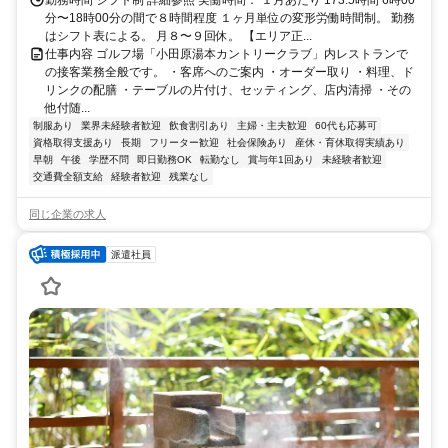
分〜18時00分の間で８時間程度 １ヶ月単位の変形労働時間制。 勤務
はシフト表による。 ⽉８〜９回休。 【エリア正...
仕事内容 ゴルフ場「小田原湯本カントリークラブ」内レストランで
の接客業務全般です。 ・客席へのご案内 ・オーダー取り ・料理、ド
リンクの配膳 ・テーブルの片付け、セッティング、店内清掃 ・その
他付随...
制服あり
業界未経験者歓迎
飲食割引あり
主婦・主夫歓迎
60代も応募可
資格取得支援あり
長期
フリーター歓迎
社会保険あり
産休・育休取得実績あり
早朝
午後
学歴不問
即日勤務OK
転勤なし
賞与年1回あり
未経験者歓迎
交通費全額支給
経験者歓迎
残業なし
同じ企業の求人
派遣社員