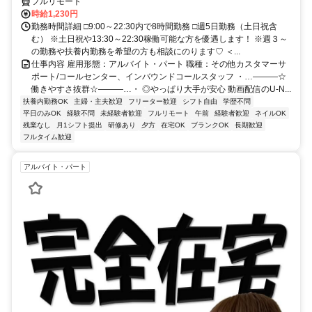
フルリモート
時給1,230円
勤務時間詳細 □9:00～22:30内で8時間勤務 □週5日勤務（土日祝含
む） ※土日祝や13:30～22:30稼働可能な方を優遇します！ ※週３～
の勤務や扶養内勤務を希望の方も相談にのります♡ ＜...
仕事内容 雇用形態：アルバイト・パート 職種：その他カスタマーサ
ポート/コールセンター、インバウンドコールスタッフ ・…―――☆
働きやすさ抜群☆―――…・ ◎やっぱり大手が安心 動画配信のU-N...
扶養内勤務OK
主婦・主夫歓迎
フリーター歓迎
シフト自由
学歴不問
平日のみOK
経験不問
未経験者歓迎
フルリモート
午前
経験者歓迎
ネイルOK
残業なし
月1シフト提出
研修あり
夕方
在宅OK
ブランクOK
長期歓迎
フルタイム歓迎
アルバイト・パート