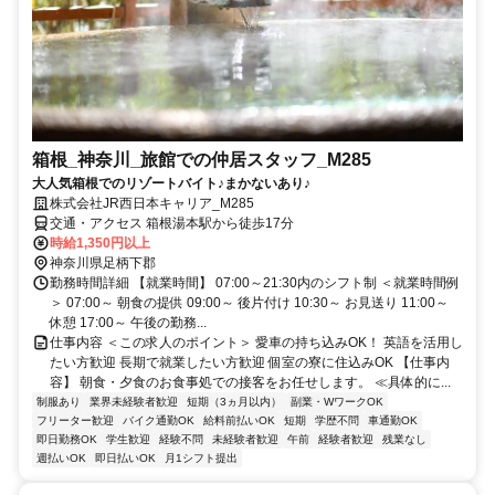
箱根_神奈川_旅館での仲居スタッフ_M285
大人気箱根でのリゾートバイト♪まかないあり♪
株式会社JR西日本キャリア_M285
交通・アクセス 箱根湯本駅から徒歩17分
時給1,350円以上
神奈川県足柄下郡
勤務時間詳細 【就業時間】 07:00～21:30内のシフト制 ＜就業時間例
＞ 07:00～ 朝食の提供 09:00～ 後片付け 10:30～ お見送り 11:00～
休憩 17:00～ 午後の勤務...
仕事内容 ＜この求人のポイント＞ 愛車の持ち込みOK！ 英語を活用し
たい方歓迎 長期で就業したい方歓迎 個室の寮に住込みOK 【仕事内
容】 朝食・夕食のお食事処での接客をお任せします。 ≪具体的に...
制服あり
業界未経験者歓迎
短期（3ヵ月以内）
副業・WワークOK
フリーター歓迎
バイク通勤OK
給料前払いOK
短期
学歴不問
車通勤OK
即日勤務OK
学生歓迎
経験不問
未経験者歓迎
午前
経験者歓迎
残業なし
週払いOK
即日払いOK
月1シフト提出