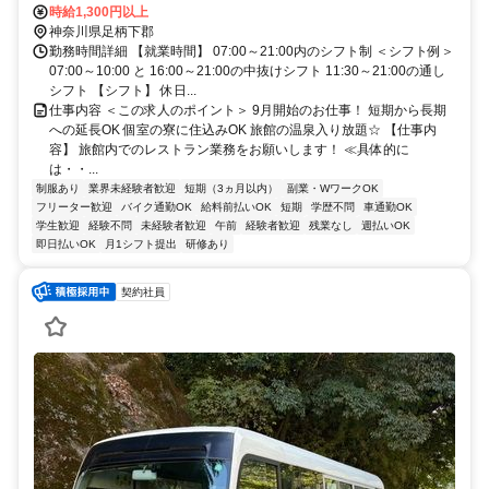
時給1,300円以上
神奈川県足柄下郡
勤務時間詳細 【就業時間】 07:00～21:00内のシフト制 ＜シフト例＞
07:00～10:00 と 16:00～21:00の中抜けシフト 11:30～21:00の通し
シフト 【シフト】 休日...
仕事内容 ＜この求人のポイント＞ 9月開始のお仕事！ 短期から長期
への延長OK 個室の寮に住込みOK 旅館の温泉入り放題☆ 【仕事内
容】 旅館内でのレストラン業務をお願いします！ ≪具体的に
は・・...
制服あり
業界未経験者歓迎
短期（3ヵ月以内）
副業・WワークOK
フリーター歓迎
バイク通勤OK
給料前払いOK
短期
学歴不問
車通勤OK
学生歓迎
経験不問
未経験者歓迎
午前
経験者歓迎
残業なし
週払いOK
即日払いOK
月1シフト提出
研修あり
契約社員