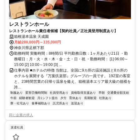
レストランホール
レストランホール責任者候補【契約社員／正社員登用制度あり】
箱根湯本温泉 天成園
月給280,000円～335,000円
神奈川県足柄下郡
勤務時間 実働時間：8時間/日 平均勤務日数：1ヶ月あたり21日 ・勤
務曜日：月・火・水・木・金・土・日・祝 ・勤務時間： [1] 06:00～
15:00 [2] 10:00～19:00 [3] ...
仕事内容 ■ホテルの特徴 当館は、全国に9カ所の温浴施設と8カ所の
ホテルを展開する『万葉倶楽部』グループの一員です。 192室の客室
と、23時間営業の日帰り温泉を備え、箱根湯本エリア最大級の規模を
誇...
制服あり
変形労働時間制
社員登用あり
資格取得支援あり
早朝
交通費全額支給
午前
経験者歓迎
月1シフト提出
夕方
育休あり
長期歓迎
社割あり
寮・社宅あり
食事補助あり
託児所あり
送迎あり
同じ企業の求人
派遣社員