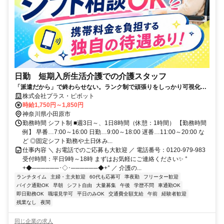
日勤 短期入所生活介護での介護スタッフ
「派遣だから」で終わらせない。ランク制で頑張りをしっかり可視化！
着実にステップアップ可能！
株式会社プラス・ピボット
時給1,750円～1,850円
神奈川県小田原市
勤務時間 シフト制 ■週3日～、1日8時間（休憩：1時間） 【勤務時間
例】 早番…7:00～16:00 日勤…9:00～18:00 遅番…11:00～20:00 な
ど ◎固定シフト勤務や土日休み...
仕事内容 ＼ お電話でのご応募も大歓迎 ／ 電話番号：0120-979-983
受付時間：平日9時～18時 まずはお気軽にご連絡ください✨ °
+◆──────･◇･──────◆+° ／ 介護の...
ランチタイム
主婦・主夫歓迎
60代も応募可
準夜勤
フリーター歓迎
バイク通勤OK
早朝
シフト自由
大量募集
午後
学歴不問
車通勤OK
即日勤務OK
職場見学可
平日のみOK
交通費全額支給
午前
経験者歓迎
残業なし
夜間
同じ企業の求人