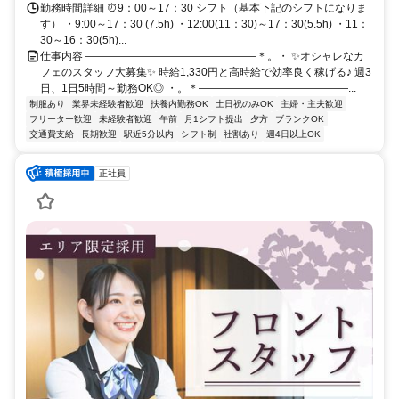
勤務時間詳細 ⏰9：00～17：30 シフト（基本下記のシフトになりま
す） ・9:00～17：30 (7.5h) ・12:00(11：30)～17：30(5.5h) ・11：
30～16：30(5h)...
仕事内容 ――――――――――――――――＊。・ ✨オシャレなカ
フェのスタッフ大募集✨ 時給1,330円と高時給で効率良く稼げる♪ 週3
日、1日5時間～勤務OK◎ ・。＊――――――――――――――...
制服あり
業界未経験者歓迎
扶養内勤務OK
土日祝のみOK
主婦・主夫歓迎
フリーター歓迎
未経験者歓迎
午前
月1シフト提出
夕方
ブランクOK
交通費支給
長期歓迎
駅近5分以内
シフト制
社割あり
週4日以上OK
正社員