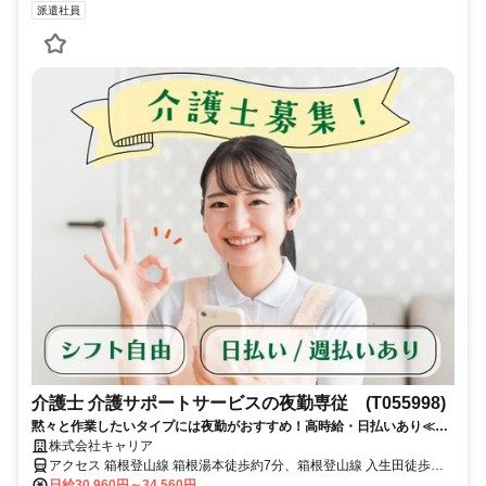
派遣社員
介護士 介護サポートサービスの夜勤専従 (T055998)
黙々と作業したいタイプには夜勤がおすすめ！高時給・日払いあり≪神
奈川県足柄下郡箱根町周辺≫
株式会社キャリア
アクセス 箱根登山線 箱根湯本徒歩約7分、箱根登山線 入生田徒歩約
18分、箱根登山線 塔ノ沢徒歩約26分
日給30,960円～34,560円