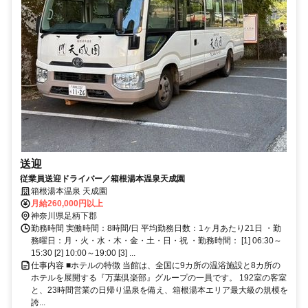
送迎
従業員送迎ドライバー／箱根湯本温泉天成園
箱根湯本温泉 天成園
月給260,000円以上
神奈川県足柄下郡
勤務時間 実働時間：8時間/日 平均勤務日数：1ヶ月あたり21日 ・勤
務曜日：月・火・水・木・金・土・日・祝 ・勤務時間： [1] 06:30～
15:30 [2] 10:00～19:00 [3] ...
仕事内容 ■ホテルの特徴 当館は、全国に9カ所の温浴施設と8カ所の
ホテルを展開する『万葉倶楽部』グループの一員です。 192室の客室
と、23時間営業の日帰り温泉を備え、箱根湯本エリア最大級の規模を
誇...