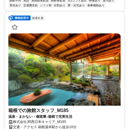
経験不問
英語
未経験者歓迎
経験者歓迎
月1シフト提出
研修あり
賞与あり
育休あり
交通費支給
シフト制
社割あり
寮・社宅あり
食事補助あり
派遣社員
箱根での旅館スタッフ_M185
温泉・まかない・個室寮♪箱根で充実生活
株式会社JR西日本キャリア_M185
交通・アクセス 箱根湯本駅から徒歩10分