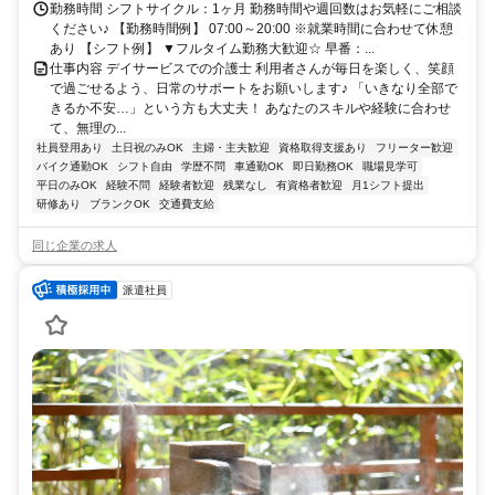
勤務時間 シフトサイクル：1ヶ月 勤務時間や週回数はお気軽にご相談
ください♪ 【勤務時間例】 07:00～20:00 ※就業時間に合わせて休憩
あり 【シフト例】 ▼フルタイム勤務大歓迎☆ 早番：...
仕事内容 デイサービスでの介護士 利用者さんが毎日を楽しく、笑顔
で過ごせるよう、日常のサポートをお願いします♪ 「いきなり全部で
きるか不安…」という方も大丈夫！ あなたのスキルや経験に合わせ
て、無理の...
社員登用あり
土日祝のみOK
主婦・主夫歓迎
資格取得支援あり
フリーター歓迎
バイク通勤OK
シフト自由
学歴不問
車通勤OK
即日勤務OK
職場見学可
平日のみOK
経験不問
経験者歓迎
残業なし
有資格者歓迎
月1シフト提出
研修あり
ブランクOK
交通費支給
同じ企業の求人
派遣社員