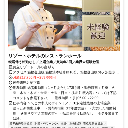
リゾートホテルのレストランホール
転居伴う転勤なし／上場企業／賞与年3回／業界未経験歓迎
共立リゾート 月の宿 紗ら
アクセス 箱根登山線 箱根湯本徒歩約10分、箱根登山線 塔ノ沢徒歩約
18分、箱根登山線 入生田徒歩約35分
月給217,750円～253,000円
神奈川県足柄下郡
勤務時間 総労働時間：1ヶ月あたり173時間 ・勤務曜日：月※・火
※・水※・木※・金※・土※・日※・祝※ 注釈内容については下記
コメントを参照下さい。 ・勤務時間： [1] 06:00～22:00...
仕事内容 ＼＼この求人のポイント／／ ★安定性抜群の上場企業 ・
続々と新棟出店中！ ・賞与年3回（昨年度実績） ・充実した研修制
度！ ★働きやすさ重視の方へ ・転居を伴う転勤なし ・ホテル業界で
は珍...
業界未経験者歓迎
副業・WワークOK
主婦・主夫歓迎
資格取得支援あり