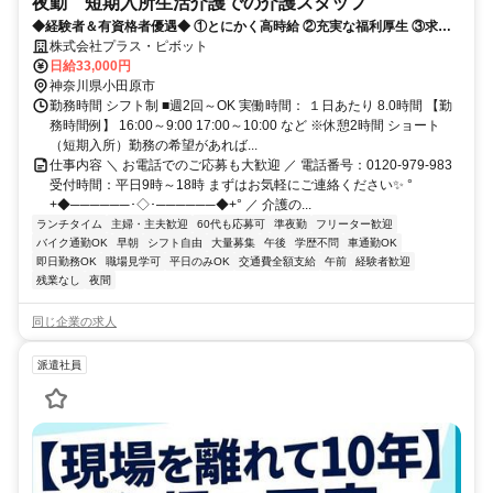
夜勤 短期入所生活介護での介護スタッフ
◆経験者＆有資格者優遇◆ ①とにかく高時給 ②充実な福利厚生 ③求人
数が豊富 だから現役の介護士から「+ホップ」が選ばれています！
株式会社プラス・ピボット
日給33,000円
神奈川県小田原市
勤務時間 シフト制 ■週2回～OK 実働時間： １日あたり 8.0時間 【勤
務時間例】 16:00～9:00 17:00～10:00 など ※休憩2時間 ショート
（短期入所）勤務の希望があれば...
仕事内容 ＼ お電話でのご応募も大歓迎 ／ 電話番号：0120-979-983
受付時間：平日9時～18時 まずはお気軽にご連絡ください✨ °
+◆──────･◇･──────◆+° ／ 介護の...
ランチタイム
主婦・主夫歓迎
60代も応募可
準夜勤
フリーター歓迎
バイク通勤OK
早朝
シフト自由
大量募集
午後
学歴不問
車通勤OK
即日勤務OK
職場見学可
平日のみOK
交通費全額支給
午前
経験者歓迎
残業なし
夜間
同じ企業の求人
派遣社員