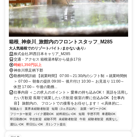
箱根_神奈川_旅館内のフロントスタッフ_M285
大人気箱根でのリゾートバイト♪まかないあり♪
株式会社JR西日本キャリア_M285
交通・アクセス 箱根湯本駅から徒歩17分
時給1,350円以上
神奈川県足柄下郡
勤務時間詳細 【就業時間】 07:00～21:30内のシフト制 ＜就業時間例
＞ 07:00～ 朝食の提供 09:00～ 後片付け 10:30～ お見送り 11:00～
休憩 17:00～ 午後の勤務...
仕事内容 ＜この求人のポイント＞ 愛車の持ち込みOK！ 英語を活用し
たい方歓迎 長期で就業したい方歓迎 個室の寮に住込みOK 【仕事内
容】 旅館内の、 フロントでの接客をお任せします！ ≪具体的に...
制服あり
業界未経験者歓迎
短期（3ヵ月以内）
副業・WワークOK
フリーター歓迎
バイク通勤OK
給料前払いOK
短期
学歴不問
車通勤OK
即日勤務OK
学生歓迎
経験不問
未経験者歓迎
午前
経験者歓迎
残業なし
週払いOK
即日払いOK
月1シフト提出