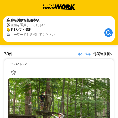
神奈川県
箱根湯本駅
職種を選択してください
月1シフト提出
キーワードを選択してください
30件
条件保存
関連度順
アルバイト・パート