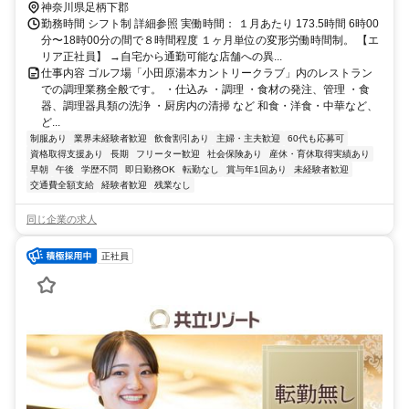
神奈川県足柄下郡
勤務時間 シフト制 詳細参照 実働時間： １月あたり 173.5時間 6時00
分〜18時00分の間で８時間程度 １ヶ月単位の変形労働時間制。 【エ
リア正社員】 →自宅から通勤可能な店舗への異...
仕事内容 ゴルフ場「小田原湯本カントリークラブ」内のレストラン
での調理業務全般です。 ・仕込み ・調理 ・食材の発注、管理 ・食
器、調理器具類の洗浄 ・厨房内の清掃 など 和食・洋食・中華など、
ど...
制服あり
業界未経験者歓迎
飲食割引あり
主婦・主夫歓迎
60代も応募可
資格取得支援あり
長期
フリーター歓迎
社会保険あり
産休・育休取得実績あり
早朝
午後
学歴不問
即日勤務OK
転勤なし
賞与年1回あり
未経験者歓迎
交通費全額支給
経験者歓迎
残業なし
同じ企業の求人
正社員