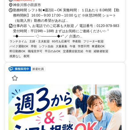
神奈川県小田原市
勤務時間 シフト制 ■週2回～OK 実働時間： １日あたり 8.0時間 【勤
務時間例】 16:00～9:00 17:00～10:00 など ※休憩2時間 ショート
（短期入所）勤務の希望があれば...
仕事内容 ＼ お電話でのご応募も大歓迎 ／ 電話番号：0120-979-983
受付時間：平日9時～18時 まずはお気軽にご連絡ください✨ °
+◆──────･◇･──────◆+° ／ 介護の...
ランチタイム
主婦・主夫歓迎
60代も応募可
準夜勤
フリーター歓迎
バイク通勤OK
早朝
シフト自由
大量募集
午後
学歴不問
車通勤OK
即日勤務OK
職場見学可
平日のみOK
交通費全額支給
午前
経験者歓迎
残業なし
夜間
派遣社員