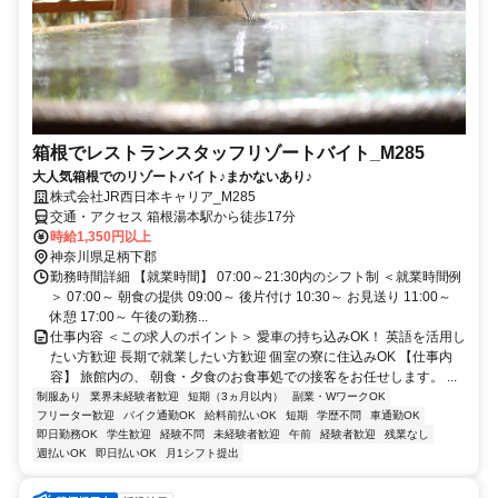
箱根でレストランスタッフリゾートバイト_M285
大人気箱根でのリゾートバイト♪まかないあり♪
株式会社JR西日本キャリア_M285
交通・アクセス 箱根湯本駅から徒歩17分
時給1,350円以上
神奈川県足柄下郡
勤務時間詳細 【就業時間】 07:00～21:30内のシフト制 ＜就業時間例
＞ 07:00～ 朝食の提供 09:00～ 後片付け 10:30～ お見送り 11:00～
休憩 17:00～ 午後の勤務...
仕事内容 ＜この求人のポイント＞ 愛車の持ち込みOK！ 英語を活用し
たい方歓迎 長期で就業したい方歓迎 個室の寮に住込みOK 【仕事内
容】 旅館内の、 朝食・夕食のお食事処での接客をお任せします。 ...
制服あり
業界未経験者歓迎
短期（3ヵ月以内）
副業・WワークOK
フリーター歓迎
バイク通勤OK
給料前払いOK
短期
学歴不問
車通勤OK
即日勤務OK
学生歓迎
経験不問
未経験者歓迎
午前
経験者歓迎
残業なし
週払いOK
即日払いOK
月1シフト提出