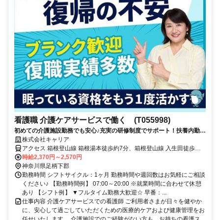
看護職 介護ケアサービスで働く (T055998)
初めての介護施設勤務でも安心♪充実の研修制度でサポート！扶養内勤務
◎≪神奈川県足柄下郡箱根町周辺≫
株式会社キャリア
アクセス 箱根登山線 箱根湯本徒歩約7分、箱根登山線 入生田徒歩約
18分、箱根登山線 塔ノ沢徒歩約26分
時給2,370円～2,570円
神奈川県足柄下郡
勤務時間 シフトサイクル：1ヶ月 勤務時間や週回数はお気軽にご相談
ください♪ 【勤務時間例】 07:00～20:00 ※就業時間に合わせて休憩
あり 【シフト例】 ▼フルタイム勤務大歓迎☆ 早番：...
仕事内容 介護ケアサービスでの看護師 ご利用者さまが日々を健やか
に、安心して過ごしていただくための医療的ケアおよび健康管理をお
任せいたします。 介護施設でのご経験がない方も、お持ちの看護ス