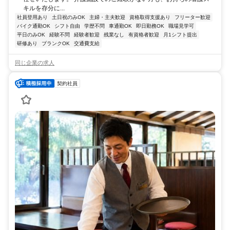
キルを存分に...
社員登用あり
土日祝のみOK
主婦・主夫歓迎
資格取得支援あり
フリーター歓迎
バイク通勤OK
シフト自由
学歴不問
車通勤OK
即日勤務OK
職場見学可
平日のみOK
経験不問
経験者歓迎
残業なし
有資格者歓迎
月1シフト提出
研修あり
ブランクOK
交通費支給
同じ企業の求人
契約社員