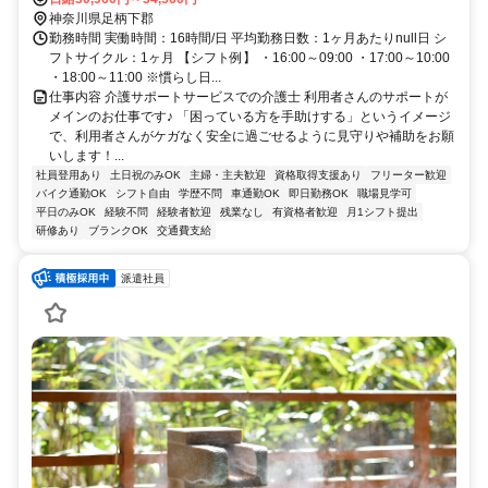
神奈川県足柄下郡
勤務時間 実働時間：16時間/日 平均勤務日数：1ヶ月あたりnull日 シ
フトサイクル：1ヶ月 【シフト例】 ・16:00～09:00 ・17:00～10:00
・18:00～11:00 ※慣らし日...
仕事内容 介護サポートサービスでの介護士 利用者さんのサポートが
メインのお仕事です♪ 「困っている方を手助けする」というイメージ
で、利用者さんがケガなく安全に過ごせるように見守りや補助をお願
いします！...
社員登用あり
土日祝のみOK
主婦・主夫歓迎
資格取得支援あり
フリーター歓迎
バイク通勤OK
シフト自由
学歴不問
車通勤OK
即日勤務OK
職場見学可
平日のみOK
経験不問
経験者歓迎
残業なし
有資格者歓迎
月1シフト提出
研修あり
ブランクOK
交通費支給
派遣社員