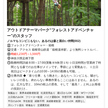
アウトドアテーマパーク“フォレストアドベンチャ
ー”のスタッフ
ノルマもコンビニもない。あるのは森と面白い仲間(002)
フォレストアドベンチャー・箱根
交通・アクセス 箱根登山鉄道「箱根湯本駅」より無料シャトルバス
で約3分 ◎車通勤OK！
時給1,230円～1,500円
神奈川県足柄下郡
勤務時間詳細 8:00～17:00(実働８h/休憩１h) ☆日没時間が営業終了時
間となる森でのお仕事がメインです。季節により変動あり。 ☆土日
祝日はピークタイムの10:00～14:00の勤務も可能。...
仕事内容 ◆「座り仕事、もう飽きた」あなたへ コンビニも、騒がし
いレジの音も、終わらない事務作業もここにはありません。 あるの
は、広大な空と、10mの樹上の景色、そして「最高！」と叫ぶお客様
の笑顔だけ...
制服あり
業界未経験者歓迎
社員登用あり
週1日からOK
副業・WワークOK
土日祝のみOK
フリーター歓迎
バイク通勤OK
学歴不問
車通勤OK
職場見学可
平日のみOK
学生歓迎
経験不問
未経験者歓迎
ネイルOK
残業なし
月1シフト提出
研修あり
交通費支給