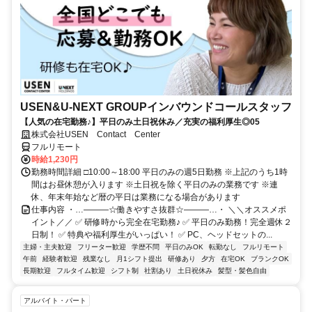
USEN&U-NEXT GROUPインバウンドコールスタッフ
【人気の在宅勤務♪】平日のみ土日祝休み／充実の福利厚生◎05
株式会社USEN Contact Center
フルリモート
時給1,230円
勤務時間詳細 □10:00～18:00 平日のみの週5日勤務 ※上記のうち1時
間はお昼休憩が入ります ※土日祝を除く平日のみの業務です ※連
休、年末年始など暦の平日は業務になる場合があります
仕事内容 ・…―――☆働きやすさ抜群☆―――…・ ＼＼オススメポ
イント／／ ✅ 研修時から完全在宅勤務♪ ✅ 平日のみ勤務！完全週休２
日制！ ✅ 特典や福利厚生がいっぱい！ ✅ PC、ヘッドセットの...
主婦・主夫歓迎
フリーター歓迎
学歴不問
平日のみOK
転勤なし
フルリモート
午前
経験者歓迎
残業なし
月1シフト提出
研修あり
夕方
在宅OK
ブランクOK
長期歓迎
フルタイム歓迎
シフト制
社割あり
土日祝休み
髪型・髪色自由
アルバイト・パート