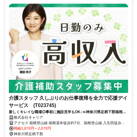
介護スタッフ 久しぶりのお仕事復帰を全力で応援デイ
サービス (T023745)
新しくキレイな職場◎事前に施設見学もOK♪≪神奈川県足柄下郡箱根町
周辺≫
株式会社キャリア
アクセス 箱根登山線 箱根湯本徒歩約7分、箱根登山線 入生田徒歩約
18分、箱根登山線 塔ノ沢徒歩約26分
時給1,870円～2,070円
神奈川県足柄下郡