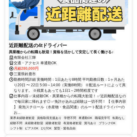
近距離配送の4tドライバー
異業種からの転職も歓迎！資格を活かして安定して長く働ける♪
有限会社三輝
交通・アクセス 車通勤OK
月給280,000円
三重県鈴鹿市
勤務時間詳細 実働時間：1日あたり8時間 平均勤務日数：1ヶ月あた
り20日 〜 22日 5:00～14:00（実働8時間） ※配送ルートによって異
なります。 ※残業もあっても1日1～2時間程度です
仕事内容 ✅未経験OK・異業種からの転職大歓迎！ ✅近距離配送なの
で毎日家に帰れます◎ ✅免許があれば経験は一切不問！ 【 仕事内容
】 発泡スチロール（水産物・食品関連）のルート配送ドライバーの
お...
業界未経験者歓迎
資格取得支援あり
学歴不問
車通勤OK
職場見学可
転勤なし
経験不問
未経験者歓迎
経験者歓迎
有資格者歓迎
賞与あり
ブランクOK
シフト制
ピアスOK
ひげOK
髪型・髪色自由