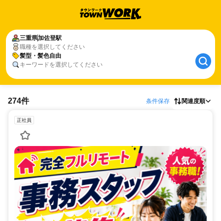
三重県
加佐登駅
職種を選択してください
髪型・髪色自由
キーワードを選択してください
274件
条件保存
関連度順
正社員