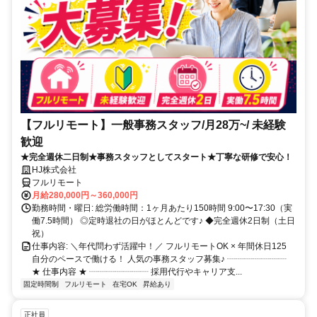
【フルリモート】一般事務スタッフ/月28万~/ 未経験
歓迎
★完全週休二日制★事務スタッフとしてスタート★丁寧な研修で安心！
HJ株式会社
フルリモート
月給280,000円～360,000円
勤務時間・曜日: 総労働時間：1ヶ月あたり150時間 9:00〜17:30（実
働7.5時間） ◎定時退社の日がほとんどです♪ ◆完全週休2日制（土日
祝）
仕事内容: ＼年代問わず活躍中！／ フルリモートOK × 年間休日125
自分のペースで働ける！ 人気の事務スタッフ募集♪ ┈┈┈┈┈┈┈
★ 仕事内容 ★ ┈┈┈┈┈┈┈ 採用代行やキャリア支...
固定時間制
フルリモート
在宅OK
昇給あり
正社員