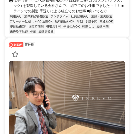
仕事内容 ✨✨交代勤務×高時給✨✨ 自動車に使われるタンク(プラスチ
ック) を製造している会社さんで、 組立てのお仕事でました～！！ ■
ラインでの製造 手送りによる組立てのお仕事 ■向いてる方 ...
制服あり
業界未経験者歓迎
ランチタイム
社員登用あり
主婦・主夫歓迎
フリーター歓迎
バイク通勤OK
給料前払いOK
早朝
学歴不問
車通勤OK
即日勤務OK
固定時間制
職場見学可
平日のみOK
転勤なし
経験不問
未経験者歓迎
午前
経験者歓迎
正社員