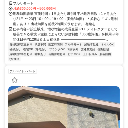
フルリモート
月給300,000円～500,000円
勤務時間詳細 実働時間：1日あたり8時間 平均勤務日数：1ヶ月あた
り21日 〜 23日 10：00～19：00（実働8時間） ＊柔軟な「ズレ勤制
度」あり！ 出社時間を前後2時間ズラせます。 有給を...
仕事内容 ✅設立以来、増収増益の成長企業 ✅ECディレクターとして
成長できる環境 ✅主観によらない評価制度「360度評価」を採用 ✅年
間休日平均128日＆土日祝休み ―――――――――――――...
資格取得支援あり
学歴不問
固定時間制
フルリモート
経験者歓迎
ネイルOK
研修あり
在宅OK
賞与あり
ブランクOK
育休あり
交通費支給
長期歓迎
資格取得手当あり
社割あり
長期休暇あり
ピアスOK
土日祝休み
服装自由
ひげOK
アルバイト・パート