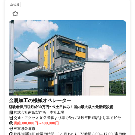
正社員
金属加工の機械オペレーター
経験者採用◎月給30万円〜&土日休み！国内最大級の最新鋭設備
株式会社南条製作所 本社工場
交通・アクセス 加佐登駅より車で5分 / 近鉄平田町駅より車で10分 /
近鉄白子駅より車で30分
月給300,000円～400,000円
三重県鈴鹿市
勤務時間詳細 総労働時間：1ヶ月あたり173時間 8:00～17:00 (実働8h