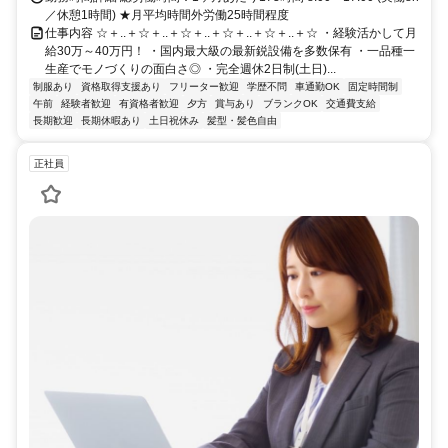
／休憩1時間) ★月平均時間外労働25時間程度
仕事内容 ☆＋..＋☆＋..＋☆＋..＋☆＋..＋☆＋..＋☆ ・経験活かして月
給30万～40万円！ ・国内最大級の最新鋭設備を多数保有 ・一品種一
生産でモノづくりの面白さ◎ ・完全週休2日制(土日)...
制服あり
資格取得支援あり
フリーター歓迎
学歴不問
車通勤OK
固定時間制
午前
経験者歓迎
有資格者歓迎
夕方
賞与あり
ブランクOK
交通費支給
長期歓迎
長期休暇あり
土日祝休み
髪型・髪色自由
正社員