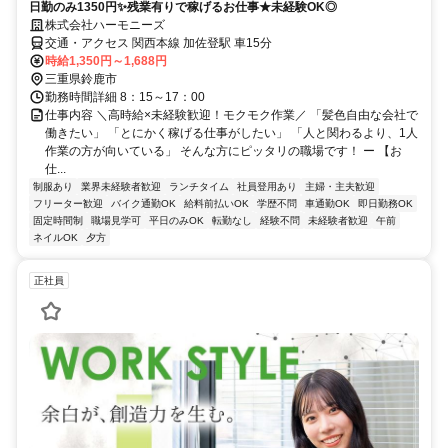
日勤のみ1350円✨残業有りで稼げるお仕事★未経験OK◎
株式会社ハーモニーズ
交通・アクセス 関西本線 加佐登駅 車15分
時給1,350円～1,688円
三重県鈴鹿市
勤務時間詳細 8：15～17：00
仕事内容 ＼高時給×未経験歓迎！モクモク作業／ 「髪色自由な会社で
働きたい」 「とにかく稼げる仕事がしたい」 「人と関わるより、1人
作業の方が向いている」 そんな方にピッタリの職場です！ ー 【お
仕...
制服あり
業界未経験者歓迎
ランチタイム
社員登用あり
主婦・主夫歓迎
フリーター歓迎
バイク通勤OK
給料前払いOK
学歴不問
車通勤OK
即日勤務OK
固定時間制
職場見学可
平日のみOK
転勤なし
経験不問
未経験者歓迎
午前
ネイルOK
夕方
正社員