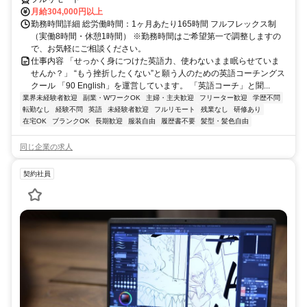
月給304,000円以上
勤務時間詳細 総労働時間：1ヶ月あたり165時間 フルフレックス制
（実働8時間・休憩1時間） ※勤務時間はご希望第一で調整しますの
で、お気軽にご相談ください。
仕事内容 「せっかく身につけた英語力、使わないまま眠らせていま
せんか？」 “もう挫折したくない”と願う人のための英語コーチングス
クール 「90 English」を運営しています。 「英語コーチ」と聞...
業界未経験者歓迎
副業・WワークOK
主婦・主夫歓迎
フリーター歓迎
学歴不問
転勤なし
経験不問
英語
未経験者歓迎
フルリモート
残業なし
研修あり
在宅OK
ブランクOK
長期歓迎
服装自由
履歴書不要
髪型・髪色自由
同じ企業の求人
契約社員