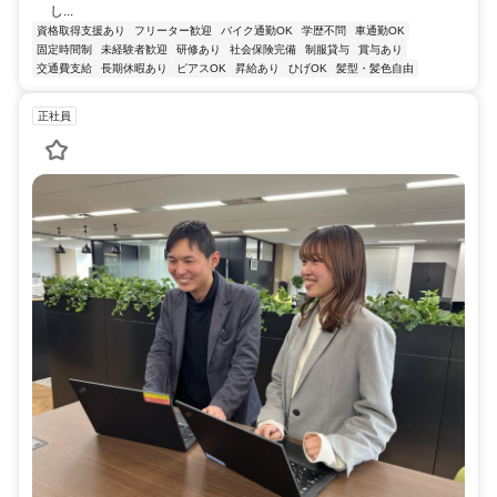
し...
資格取得支援あり
フリーター歓迎
バイク通勤OK
学歴不問
車通勤OK
固定時間制
未経験者歓迎
研修あり
社会保険完備
制服貸与
賞与あり
交通費支給
長期休暇あり
ピアスOK
昇給あり
ひげOK
髪型・髪色自由
正社員