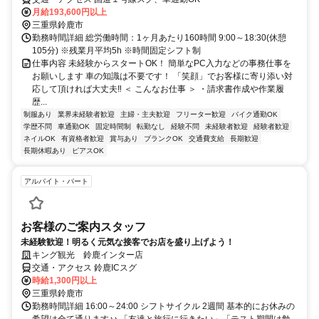
月給193,600円以上
三重県鈴鹿市
勤務時間詳細 総労働時間：1ヶ月あたり160時間 9:00～18:30(休憩
105分) ※残業月平均5h ※時間固定シフト制
仕事内容 未経験からスタートOK！ 簡単なPC入力などの事務仕事を
お願いします 車の知識は不要です！ 「笑顔」でお客様に寄り添い対
応して頂ければ大丈夫‼ ＜ こんなお仕事 ＞ ・請求書作成や作業履
歴...
制服あり
業界未経験者歓迎
主婦・主夫歓迎
フリーター歓迎
バイク通勤OK
学歴不問
車通勤OK
固定時間制
転勤なし
経験不問
未経験者歓迎
経験者歓迎
ネイルOK
有資格者歓迎
賞与あり
ブランクOK
交通費支給
長期歓迎
長期休暇あり
ピアスOK
アルバイト・パート
お客様のご案内スタッフ
未経験歓迎！明るく元気な接客でお店を盛り上げよう！
キング観光 鈴鹿インター店
交通・アクセス 鈴鹿ICスグ
時給1,300円以上
三重県鈴鹿市
勤務時間詳細 16:00～24:00 シフトサイクル 2週間 基本的にお休みの
希望は全て通ります♪♪ 「友達と旅行に行きたい」「テスト期間は勉