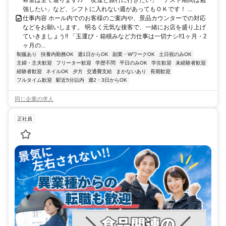
強したい」など、シフトに入れない週があってもＯＫです！ ...
仕事内容 ホール内でのお客様のご案内や、景品カウンターでの対応
などをお願いします。 明るく元気な接客で、一緒にお店を盛り上げ
ていきましょう!! 「玉運び・箱積みなど力仕事は一切ナシ!!1ヶ月・2
ヶ月の...
制服あり
扶養内勤務OK
週1日からOK
副業・WワークOK
土日祝のみOK
主婦・主夫歓迎
フリーター歓迎
学歴不問
平日のみOK
学生歓迎
未経験者歓迎
経験者歓迎
ネイルOK
夕方
交通費支給
まかないあり
長期歓迎
フルタイム歓迎
駅近5分以内
週2・3日からOK
同じ企業の求人
正社員