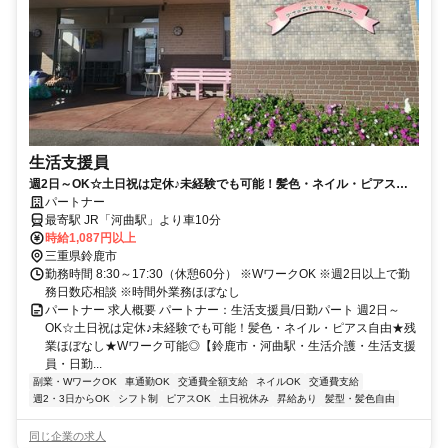
生活支援員
週2日～OK☆土日祝は定休♪未経験でも可能！髪色・ネイル・ピアス自
由★残業ほぼなし★Wワーク可能◎【鈴鹿市・河曲駅・生活介護・生活
パートナー
支援員・日勤パート】
最寄駅 JR「河曲駅」より車10分
時給1,087円以上
三重県鈴鹿市
勤務時間 8:30～17:30（休憩60分） ※WワークOK ※週2日以上で勤
務日数応相談 ※時間外業務ほぼなし
パートナー 求人概要 パートナー：生活支援員/日勤パート 週2日～
OK☆土日祝は定休♪未経験でも可能！髪色・ネイル・ピアス自由★残
業ほぼなし★Wワーク可能◎【鈴鹿市・河曲駅・生活介護・生活支援
員・日勤...
副業・WワークOK
車通勤OK
交通費全額支給
ネイルOK
交通費支給
週2・3日からOK
シフト制
ピアスOK
土日祝休み
昇給あり
髪型・髪色自由
同じ企業の求人