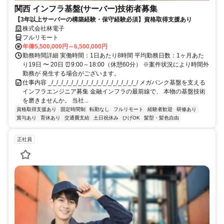
関西 インフラ基盤(サーバー)技術者募集
【3年以上サーバーの構築経験・保守経験必須】資格取得支援あり
株式会社林電子
フルリモート
年俸5,500,000円～6,500,000円
勤務時間詳細 実働時間：1日あたり8時間 平均勤務日数：1ヶ月あた
り19日 〜 20日 ⏰9:00～18:00（休憩60分） ※案件状況により時間外
勤務が 発生する場合がございます。
仕事内容 _/_/_/_/_/_/_/_/_/_/_/_/_/_/_/_/_/_/ メガバンク基盤を支える
インフラエンジニア募集 金融インフラの最前線で、 本物の基盤技術
を磨きませんか。 当社...
資格取得支援あり
固定時間制
転勤なし
フルリモート
経験者歓迎
研修あり
賞与あり
育休あり
交通費支給
土日祝休み
ひげOK
髪型・髪色自由
正社員