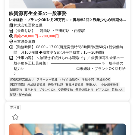
鉄資源再生企業の一般事務
▷未経験・ブランクOK▷月25万円～＋賞与年2回▷残業少なめ/長期休暇
あり
株式会社冨樫金属
【最寄り駅】 ・河曲駅 ・平田町駅 ・内部駅
月給250,000円～280,000円
三重県鈴鹿市
【勤務時間】 08:00～17:00(所定労働時間8時間/休憩60分) 総労働時
間：月160時間 ◆残業少なめ(月平均残業：15～20時間)
【仕事内容】 ＼無理せず続けられる職場です／ 鉄資源再生企業の一
般事務を正社員募集！ ―――――――――――――― ✨一般事務の
魅力✨ ―――――――――――――― ◎未経験・ブランクOK ◎月給
2...
資格取得支援あり
フリーター歓迎
バイク通勤OK
学歴不問
車通勤OK
固定時間制
未経験者歓迎
経験者歓迎
有資格者歓迎
研修あり
社会保険完備
制服貸与
賞与あり
ブランクOK
交通費支給
長期休暇あり
ピアスOK
昇給あり
髪型・髪色自由
正社員