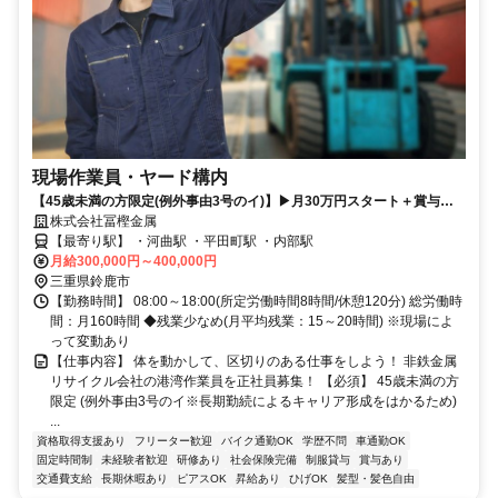
現場作業員・ヤード構内
【45歳未満の方限定(例外事由3号のイ)】▶月30万円スタート＋賞与年2
回▶残業少なめ/長期休暇あり▶資格取得支援あり(費用全額負担)
株式会社冨樫金属
【最寄り駅】 ・河曲駅 ・平田町駅 ・内部駅
月給300,000円～400,000円
三重県鈴鹿市
【勤務時間】 08:00～18:00(所定労働時間8時間/休憩120分) 総労働時
間：月160時間 ◆残業少なめ(月平均残業：15～20時間) ※現場によ
って変動あり
【仕事内容】 体を動かして、区切りのある仕事をしよう！ 非鉄金属
リサイクル会社の港湾作業員を正社員募集！ 【必須】 45歳未満の方
限定 (例外事由3号のイ※長期勤続によるキャリア形成をはかるため)
...
資格取得支援あり
フリーター歓迎
バイク通勤OK
学歴不問
車通勤OK
固定時間制
未経験者歓迎
研修あり
社会保険完備
制服貸与
賞与あり
交通費支給
長期休暇あり
ピアスOK
昇給あり
ひげOK
髪型・髪色自由