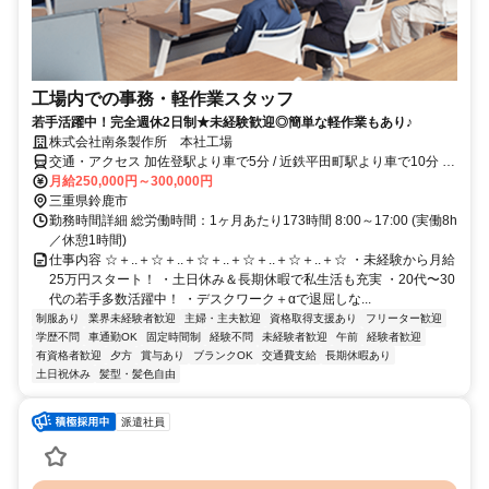
工場内での事務・軽作業スタッフ
若手活躍中！完全週休2日制★未経験歓迎◎簡単な軽作業もあり♪
株式会社南条製作所 本社工場
交通・アクセス 加佐登駅より車で5分 / 近鉄平田町駅より車で10分 /
近鉄白子駅より車で30分
月給250,000円～300,000円
三重県鈴鹿市
勤務時間詳細 総労働時間：1ヶ月あたり173時間 8:00～17:00 (実働8h
／休憩1時間)
仕事内容 ☆＋..＋☆＋..＋☆＋..＋☆＋..＋☆＋..＋☆ ・未経験から月給
25万円スタート！ ・土日休み＆長期休暇で私生活も充実 ・20代〜30
代の若手多数活躍中！ ・デスクワーク＋αで退屈しな...
制服あり
業界未経験者歓迎
主婦・主夫歓迎
資格取得支援あり
フリーター歓迎
学歴不問
車通勤OK
固定時間制
経験不問
未経験者歓迎
午前
経験者歓迎
有資格者歓迎
夕方
賞与あり
ブランクOK
交通費支給
長期休暇あり
土日祝休み
髪型・髪色自由
派遣社員