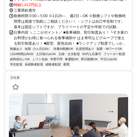
約87分、近鉄鈴鹿線 平田町徒歩約101分 27号線沿い、西部Ｆ１マー
時給1,413円以上
トバス停近く
三重県鈴鹿市
勤務時間 0:00～5:00 ※1日2h～、週2日～OK ※勤務シフトや勤務時
間帯は面接で気軽にご相談ください！ ・シフトは自己申告制です。
基本は固定シフトですが、プライベートの予定や学校での試験...
仕事内容 ＼ここがポイント／ ■食事補助、割引制度あり！ └すき家の
お料理がお得に食べられる食事補助や はま寿司などグループで使え
る割引制度あり！ ■髪型、髪色自由！ ■ランクアップ制度でしっか...
制服あり
短期（3ヵ月以内）
扶養内勤務OK
社員登用あり
副業・WワークOK
1日4時間以内OK
土日祝のみOK
主婦・主夫歓迎
60代も応募可
フリーター歓迎
給料前払いOK
シフト自由
学歴不問
車通勤OK
即日勤務OK
平日のみOK
学生歓迎
未経験者歓迎
経験者歓迎
夜間
正社員