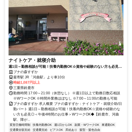
ナイトケア・就寝介助
週1日～勤務相談が可能！扶養内勤務OK☆資格や経験のない方も必見◎
＜午後4時間のお仕事＞WワークOK◆【鈴鹿市、河曲駅、障がい者グル
ブナの森すずか
ープホーム、ナイトケア・就寝介助、日勤パート】
最寄駅 JR「河曲駅」より車10分
時給1,087円以上
三重県鈴鹿市
勤務時間 17:00～21:00（休憩なし） ※週1日以上で勤務日数応相談
※WワークOK ※時間外業務ほぼなし ※7:00～11:00の勤務も可能
ブナの森すずか 求人概要 ブナの森すずか：ナイトケア・就寝介助/日
勤パート 週1日～勤務相談が可能！扶養内勤務OK☆資格や経験のな
い方も必見◎＜午後4時間のお仕事＞WワークOK◆【鈴鹿市、河曲
駅、障が...
変形労働時間制
扶養内勤務OK
週1日からOK
副業・WワークOK
車通勤OK
交通費全額支給
交通費支給
ピアスOK
昇給あり
髪型・髪色自由