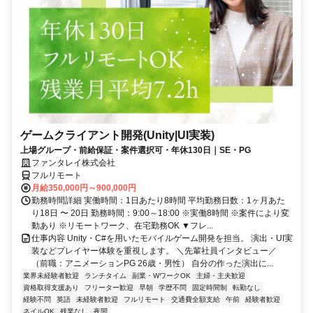
ゲームクライアント開発(Unity|UI実装)
上場グループ・前給保証・案件選択可・年休130日｜SE・PG
ファンタレイ株式会社
フルリモート
月給350,000円～900,000円
勤務時間詳細 実働時間：1日あたり8時間 平均勤務日数：1ヶ月あた
り18日 〜 20日 勤務時間：9:00～18:00 ※実働8時間 ※案件により変
動あり ※リモートワーク、在宅勤務OK ▼フレ...
仕事内容 Unity・C#を用いたモバイルゲーム開発を担当。 演出・UI実
装などプレイヤー体験を重視します。 ＼先輩社員インタビュー／
（前職：アニメーションPG 26歳・男性） 自分の作った演出に...
業界未経験者歓迎
ランチタイム
副業・WワークOK
主婦・主夫歓迎
資格取得支援あり
フリーター歓迎
早朝
学歴不問
固定時間制
転勤なし
経験不問
英語
未経験者歓迎
フルリモート
交通費全額支給
午前
経験者歓迎
ネイルOK
残業なし
夜間