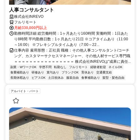
人事コンサルタント
株式会社INREVO
フルリモート
月給330,000円以上
勤務時間詳細 総労働時間：1ヶ月あたり160時間 実働時間：1日あた
り8時間 平均勤務日数：1ヶ月あたり21日 ※コアタイムあり（11:00
～16:00） ※フレキシブルタイムあり（7:00～22...
仕事内容 雇用形態：正社員 職種：その他人事コンサルタント/コーチ
ング、カスタマーサクセスマネージャー、その他人材サービス専門職
＝＝＝＝＝＝＝＝＝＝＝＝＝＝＝＝ 株式会社INREVOは"成果に責任...
副業・WワークOK
学歴不問
転勤なし
フルリモート
経験者歓迎
ネイルOK
食費補助あり
研修あり
賞与あり
ブランクOK
育休あり
交通費支給
長期休暇あり
ピアスOK
土日祝休み
服装自由
食事補助あり
髪型・髪色自由
アルバイト・パート