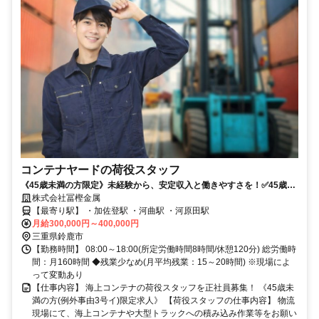
コンテナヤードの荷役スタッフ
《45歳未満の方限定》未経験から、安定収入と働きやすさを！✅45歳未
満限定求人✅中卒・高卒OK✅残業少なめ＆長期休暇あり
株式会社冨樫金属
【最寄り駅】 ・加佐登駅 ・河曲駅 ・河原田駅
月給300,000円～400,000円
三重県鈴鹿市
【勤務時間】 08:00～18:00(所定労働時間8時間/休憩120分) 総労働時
間：月160時間 ◆残業少なめ(月平均残業：15～20時間) ※現場によ
って変動あり
【仕事内容】 海上コンテナの荷役スタッフを正社員募集！ 《45歳未
満の方(例外事由3号イ)限定求人》 【荷役スタッフの仕事内容】 物流
現場にて、海上コンテナや大型トラックへの積み込み作業等をお願い