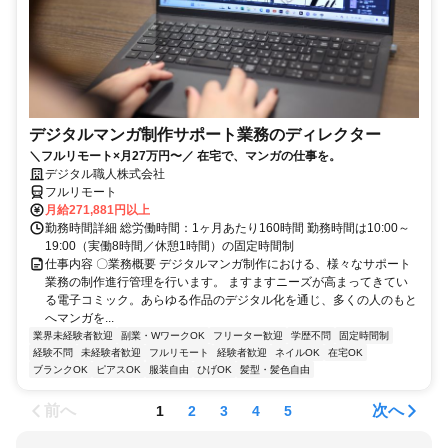
デジタルマンガ制作サポート業務のディレクター
＼フルリモート×月27万円〜／ 在宅で、マンガの仕事を。
デジタル職人株式会社
フルリモート
月給271,881円以上
勤務時間詳細 総労働時間：1ヶ月あたり160時間 勤務時間は10:00～
19:00（実働8時間／休憩1時間）の固定時間制
仕事内容 〇業務概要 デジタルマンガ制作における、様々なサポート
業務の制作進行管理を行います。 ますますニーズが高まってきてい
る電子コミック。あらゆる作品のデジタル化を通じ、多くの人のもと
へマンガを...
業界未経験者歓迎
副業・WワークOK
フリーター歓迎
学歴不問
固定時間制
経験不問
未経験者歓迎
フルリモート
経験者歓迎
ネイルOK
在宅OK
ブランクOK
ピアスOK
服装自由
ひげOK
髪型・髪色自由
前へ
次へ
1
2
3
4
5