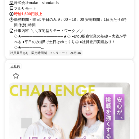
ルが身につく営業職
株式会社make standards
フルリモート
時給1,600円以上
勤務時間・曜日: 平日のみ 9：00～18：00 実働時間：1日あたり8時
間 休憩1時間
仕事内容: ＼＼在宅型リモートワーク ／／
◇★───────────────★◇ ●BtoB提案営業の基礎～実践が学
べる ●平日のみ週5で土日はゆっくり◎ ●社員登用実績あり！
◇★───────...
社員登用あり
固定時間制
フルリモート
在宅OK
正社員