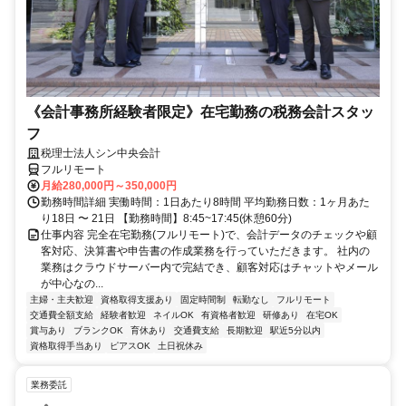
《会計事務所経験者限定》在宅勤務の税務会計スタッ
フ
税理士法人シン中央会計
フルリモート
月給280,000円～350,000円
勤務時間詳細 実働時間：1日あたり8時間 平均勤務日数：1ヶ月あた
り18日 〜 21日 【勤務時間】8:45~17:45(休憩60分)
仕事内容 完全在宅勤務(フルリモート)で、会計データのチェックや顧
客対応、決算書や申告書の作成業務を行っていただきます。 社内の
業務はクラウドサーバー内で完結でき、顧客対応はチャットやメール
が中心なの...
主婦・主夫歓迎
資格取得支援あり
固定時間制
転勤なし
フルリモート
交通費全額支給
経験者歓迎
ネイルOK
有資格者歓迎
研修あり
在宅OK
賞与あり
ブランクOK
育休あり
交通費支給
長期歓迎
駅近5分以内
資格取得手当あり
ピアスOK
土日祝休み
業務委託