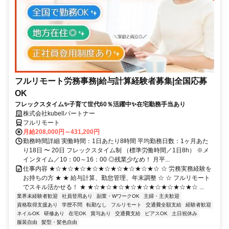
フルリモート労務事務|給与計算経験者募集|全国応募
OK
フレックスタイム✨子育て世代60％活躍中✨在宅勤務手当あり
株式会社kubellパートナー
フルリモート
月給208,000円～431,200円
勤務時間詳細 実働時間：1日あたり8時間 平均勤務日数：1ヶ月あた
り18日 〜 20日 フレックスタイム制 （標準労働時間／1日8h） ※メ
インタイム／10：00～16：00 ◎残業少なめ！ 月平...
仕事内容 ★☆★☆★☆★☆★☆★☆★☆★☆★☆ ☆ 労務実務経験を
お持ちの方 ★ ★ 給与計算、勤怠管理、年末調整 ☆ ☆ フルリモート
でスキル活かせる！ ★ ★☆★☆★☆★☆★☆★☆★☆★☆★☆ ...
業界未経験者歓迎
社員登用あり
副業・WワークOK
主婦・主夫歓迎
資格取得支援あり
学歴不問
転勤なし
フルリモート
交通費全額支給
経験者歓迎
ネイルOK
研修あり
在宅OK
賞与あり
交通費支給
ピアスOK
土日祝休み
服装自由
髪型・髪色自由