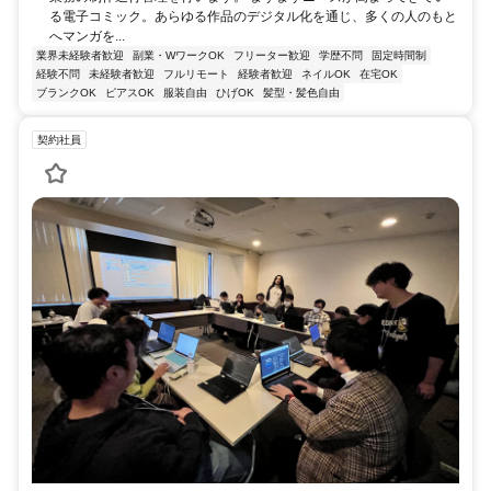
る電子コミック。あらゆる作品のデジタル化を通じ、多くの人のもと
へマンガを...
業界未経験者歓迎
副業・WワークOK
フリーター歓迎
学歴不問
固定時間制
経験不問
未経験者歓迎
フルリモート
経験者歓迎
ネイルOK
在宅OK
ブランクOK
ピアスOK
服装自由
ひげOK
髪型・髪色自由
契約社員