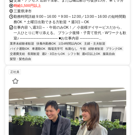
交通・アクセス 近鉄千里駅、または磯山駅から徒歩15分、車で５分
時給1,500円以上
三重県津市
勤務時間詳細 9:00～16:00 ＊9:00～12:00／13:00～16:00 の短時間勤
務OK ＊土曜日出勤できる方歓迎 ＊週3日～OK
仕事内容 ＼週3日～・午前のみOK！／ 小規模デイサービスだから、
一人ひとりに寄り添える。 ブランク復帰・子育て世代・Wワークも歓
迎♪ ────────────── ■お仕事内容 ───────...
業界未経験者歓迎
扶養内勤務OK
1日4時間以内OK
主婦・主夫歓迎
バイク通勤OK
車通勤OK
職場見学可
転勤なし
午前
経験者歓迎
ブランクOK
交通費支給
長期歓迎
週2・3日からOK
シフト制
週4日以上OK
服装自由
髪型・髪色自由
正社員