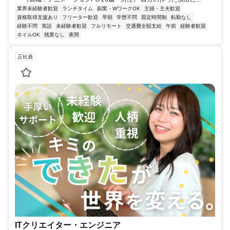
業界未経験者歓迎
ランチタイム
副業・WワークOK
主婦・主夫歓迎
資格取得支援あり
フリーター歓迎
早朝
学歴不問
固定時間制
転勤なし
経験不問
英語
未経験者歓迎
フルリモート
交通費全額支給
午前
経験者歓迎
ネイルOK
残業なし
夜間
正社員
ITクリエイター・エンジニア