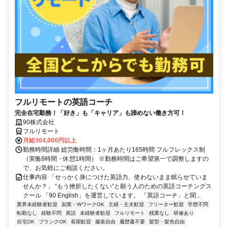
フルリモートの英語コーチ
完全在宅勤務！「好き」も「キャリア」も諦めない働き方可！
90株式会社
フルリモート
月給304,000円以上
勤務時間詳細 総労働時間：1ヶ月あたり165時間 フルフレックス制
（実働8時間・休憩1時間） ※勤務時間はご希望第一で調整しますの
で、お気軽にご相談ください。
仕事内容 「せっかく身につけた英語力、使わないまま眠らせていま
せんか？」 “もう挫折したくない”と願う人のための英語コーチングス
クール 「90 English」を運営しています。 「英語コーチ」と聞...
業界未経験者歓迎
副業・WワークOK
主婦・主夫歓迎
フリーター歓迎
学歴不問
転勤なし
経験不問
英語
未経験者歓迎
フルリモート
残業なし
研修あり
在宅OK
ブランクOK
長期歓迎
服装自由
履歴書不要
髪型・髪色自由