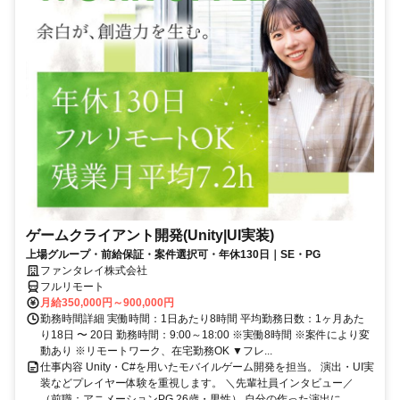
ゲームクライアント開発(Unity|UI実装)
上場グループ・前給保証・案件選択可・年休130日｜SE・PG
ファンタレイ株式会社
フルリモート
月給350,000円～900,000円
勤務時間詳細 実働時間：1日あたり8時間 平均勤務日数：1ヶ月あた
り18日 〜 20日 勤務時間：9:00～18:00 ※実働8時間 ※案件により変
動あり ※リモートワーク、在宅勤務OK ▼フレ...
仕事内容 Unity・C#を用いたモバイルゲーム開発を担当。 演出・UI実
装などプレイヤー体験を重視します。 ＼先輩社員インタビュー／
（前職：アニメーションPG 26歳・男性） 自分の作った演出に...