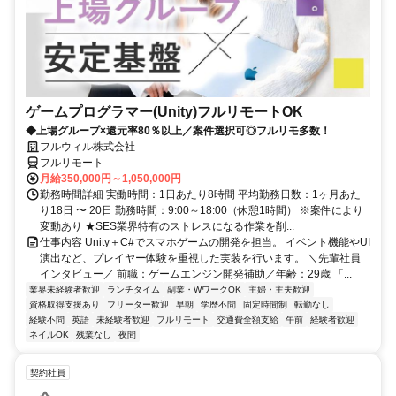
ゲームプログラマー(Unity)フルリモートOK
◆上場グループ×還元率80％以上／案件選択可◎フルリモ多数！
フルウィル株式会社
フルリモート
月給350,000円～1,050,000円
勤務時間詳細 実働時間：1日あたり8時間 平均勤務日数：1ヶ月あた
り18日 〜 20日 勤務時間：9:00～18:00（休憩1時間） ※案件により
変動あり ★SES業界特有のストレスになる作業を削...
仕事内容 Unity＋C#でスマホゲームの開発を担当。 イベント機能やUI
演出など、プレイヤー体験を重視した実装を行います。 ＼先輩社員
インタビュー／ 前職：ゲームエンジン開発補助／年齢：29歳 「...
業界未経験者歓迎
ランチタイム
副業・WワークOK
主婦・主夫歓迎
資格取得支援あり
フリーター歓迎
早朝
学歴不問
固定時間制
転勤なし
経験不問
英語
未経験者歓迎
フルリモート
交通費全額支給
午前
経験者歓迎
ネイルOK
残業なし
夜間
契約社員