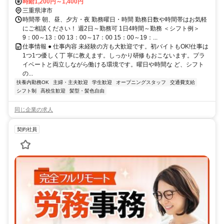
時給1,200円～1,400円
三重県津市
時間帯 朝、昼、夕方・夜 勤務曜日・時間 勤務日数や時間帯はお気軽
にご相談ください！ 週2日～勤務可 1日4時間～勤務 ＜シフト例＞
9：00～13：00 13：00～17：00 15：00～19：...
仕事情報 ● 仕事内容 未経験の方も大歓迎です。初バイトもOK!仕事は
1つ1つ優しく丁 寧に教えます。しっかり研修もおこないます。プラ
イベートと両立しながら働ける環境です。曜日や時間な ど、シフト
の...
扶養内勤務OK
主婦・主夫歓迎
学生歓迎
オープニングスタッフ
交通費支給
シフト制
高校生歓迎
髪型・髪色自由
同じ企業の求人
契約社員