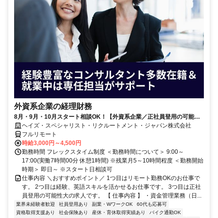
外資系企業の経理財務
8月・9月・10月スタート相談OK！【外資系企業／正社員登用の可能性
大／700万～800万／リモート勤務OK】経理財務
ヘイズ・スペシャリスト・リクルートメント・ジャパン株式会社
フルリモート
時給3,000円～4,500円
勤務時間 フレックスタイム制度 ＜勤務時間について＞ 9:00～
17:00(実働7時間00分 休憩1時間) ※残業月5～10時間程度 ＜勤務開始
時期＞ 即日～ ※スタート日相談可
仕事内容 ＼おすすめポイント／ 1つ目はリモート勤務OKのお仕事で
す。 2つ目は経験、英語スキルを活かせるお仕事です。 3つ目は正社
員登用の可能性大の求人です。 【 仕事内容 】 ・資金管理業務（日...
業界未経験者歓迎
社員登用あり
副業・WワークOK
60代も応募可
資格取得支援あり
社会保険あり
産休・育休取得実績あり
バイク通勤OK