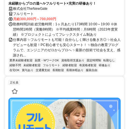
未経験からプロの道へ✨フルリモート×充実の研修あり！
株式会社TheNewGate
フルリモート
月給300,000円～700,000円
勤務時間詳細 総労働時間：1ヶ月あたり173時間 10:00～19:00 ※休
憩時間1時間（実働8時間） ※平均残業時間：月6時間（2023年度実
績） ※プロジェクトによってフレックスタイム制あり
仕事内容 ✨フルリモートも可能！自分らしく輝ける働き方◎ ✨社会人
デビューも歓迎！PC初心者でも安心スタート！ ✨独自の教育プログ
ラムで、エンジニアのゼロからプロへ ✨最新の技術で社会を支え、感
謝され...
業界未経験者歓迎
副業・WワークOK
資格取得支援あり
固定時間制
転勤なし
経験不問
未経験者歓迎
フルリモート
経験者歓迎
有資格者歓迎
研修あり
在宅OK
賞与あり
交通費支給
長期歓迎
長期休暇あり
服装自由
正社員