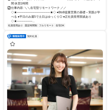
間 休憩1時間
仕事内容: ＼＼在宅型リモートワーク ／／
◇★───────────────★◇ ●BtoB提案営業の基礎～実践が学
べる ●平日のみ週5で土日はゆっくり◎ ●正社員登用実績あり
◇★───────...
社員登用あり
固定時間制
フルリモート
在宅OK
契約社員