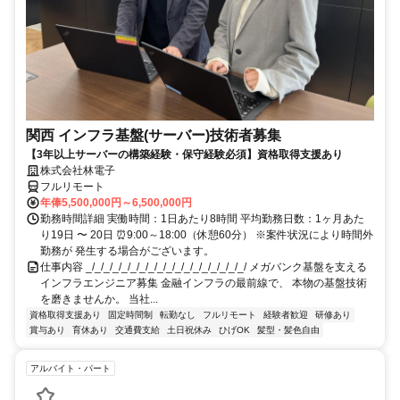
関西 インフラ基盤(サーバー)技術者募集
【3年以上サーバーの構築経験・保守経験必須】資格取得支援あり
株式会社林電子
フルリモート
年俸5,500,000円～6,500,000円
勤務時間詳細 実働時間：1日あたり8時間 平均勤務日数：1ヶ月あた
り19日 〜 20日 ⏰9:00～18:00（休憩60分） ※案件状況により時間外
勤務が 発生する場合がございます。
仕事内容 _/_/_/_/_/_/_/_/_/_/_/_/_/_/_/_/_/_/ メガバンク基盤を支える
インフラエンジニア募集 金融インフラの最前線で、 本物の基盤技術
を磨きませんか。 当社...
資格取得支援あり
固定時間制
転勤なし
フルリモート
経験者歓迎
研修あり
賞与あり
育休あり
交通費支給
土日祝休み
ひげOK
髪型・髪色自由
アルバイト・パート