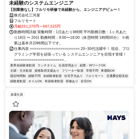
未経験のシステムエンジニア
【別業務なし】フルリモ研修で未経験から、エンジニアデビュー！
株式会社三河屋
フルリモート
月給251,370円～687,525円
勤務時間詳細 実働時間：1日あたり8時間 平均勤務日数：1ヶ月あた
り18日 〜 20日 勤務時間：9:00〜18:00（休憩時間 1時間00分） ※残
業は基本月20時間以下です。
仕事内容 ======================= 20−30代活躍中！ 現在、プロ
グラミング学習を頑張っている システムエンジニアを目指す皆様！
=======================...
業界未経験者歓迎
ランチタイム
社員登用あり
副業・WワークOK
主婦・主夫歓迎
資格取得支援あり
フリーター歓迎
学歴不問
車通勤OK
固定時間制
経験不問
未経験者歓迎
住宅手当あり
フルリモート
交通費全額支給
経験者歓迎
ネイルOK
有資格者歓迎
研修あり
在宅OK
派遣社員