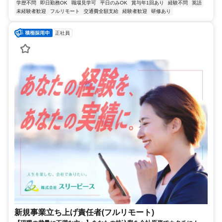
学歴不問
即日勤務OK
職場見学可
平日のみOK
賞与年1回あり
経験不問
英語
未経験者歓迎
フルリモート
交通費全額支給
経験者歓迎
研修あり
正社員
新規事業立ち上げ責任者(フルリモート)