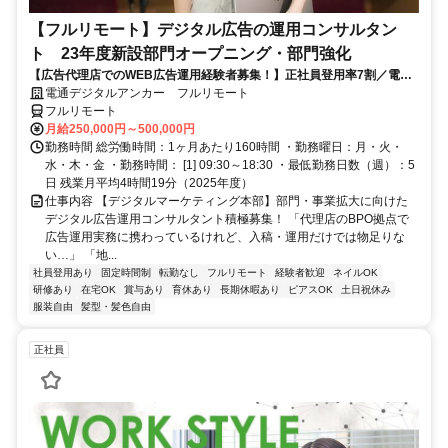
【フルリモート】デジタル広告の運用コンサルタン
ト 23年度新設部門オープニング・部門強化
【広告代理店でのWEB広告運用経験者募集！】正社員登用率7割／電通
G／全国×完全在宅／年休126日・土日祝休み／残業月平均4時間19分
電通デジタルアンカー フルリモート
フルリモート
月給250,000円～500,000円
勤務時間 総労働時間：1ヶ月あたり160時間 ・勤務曜日：月・火・
水・木・金 ・勤務時間： [1] 09:30～18:30 ・最低勤務日数（週）：5
日 残業月平均4時間19分（2025年度）
仕事内容 【デジタルマーケティング本部】部門・事業拡大に向けた
デジタル広告運用コンサルタント積極募集！ 「代理店のBPO拠点で
広告運用実務に携わっているけれど、入稿・運用だけでは物足りな
い…」 「地...
社員登用あり
固定時間制
転勤なし
フルリモート
経験者歓迎
ネイルOK
研修あり
在宅OK
賞与あり
育休あり
長期休暇あり
ピアスOK
土日祝休み
服装自由
髪型・髪色自由
正社員