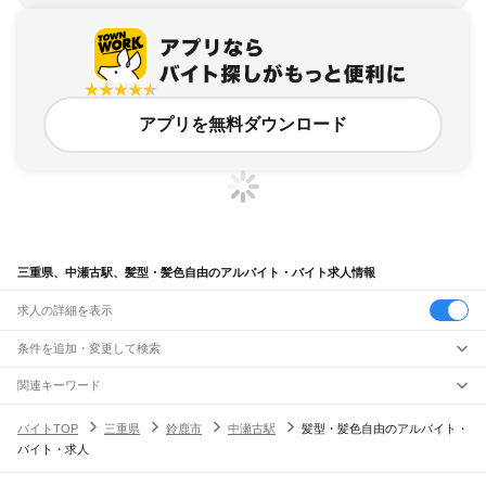
アプリを無料ダウンロード
三重県、中瀬古駅、髪型・髪色自由のアルバイト・バイト求人情報
求人の詳細を表示
条件を追加・変更して検索
市区町村を追加・変更
関連キーワード
完全在宅ワーク 全国
シール貼り 在宅
現在地周辺
ガチャガチャ
犬カフェ
三重県
駅を追加・変更
バイトTOP
三重県
鈴鹿市
中瀬古駅
髪型・髪色自由のアルバイト・
三重県
すべて
バイト・求人
津市
四日市市
伊勢市
松阪市
桑名市
鈴鹿市
名張市
尾鷲市
亀山市
鳥羽市
熊野市
職種を追加・変更
JR関西本線(名古屋～亀山)
いなべ市
志摩市
伊賀市
桑名郡
員弁郡
三重郡
多気郡
度会郡
北牟婁郡
南牟婁郡
長島駅
桑名駅
朝日駅
富田駅
富田浜駅
四日市駅
南四日市駅
河原田駅
河曲駅
加佐登駅