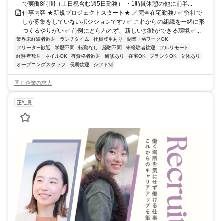
で実働8時間（土日祝含む週5日勤務） ・1時間休憩の他に前半...
仕事内容 ★新規プロジェクトスタート★ ✅ 完全在宅勤務♪ ✅ 弊社で
しか募集をしていないポジションです♪ ✅ これからの組織を一緒に形
づくるやりがい ✅ 前例にとらわれず、新しい挑戦ができる環境 ✅...
業界未経験者歓迎
ランチタイム
社員登用あり
副業・WワークOK
フリーター歓迎
学歴不問
転勤なし
経験不問
未経験者歓迎
フルリモート
経験者歓迎
ネイルOK
有資格者歓迎
研修あり
在宅OK
ブランクOK
育休あり
オープニングスタッフ
長期歓迎
シフト制
同じ企業の求人
正社員