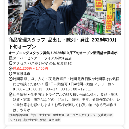
商品管理スタッフ_品出し・陳列・発注_2026年10月
下旬オープン
オープニングスタッフ募集！2026年10月下旬オープン新店舗☆職場が綺
麗！短時間◎未経験OK！
スーパーセンタートライアル津河芸店
アクセス バス停 けやきの丘 徒歩約1分
時給1,200円～1,400円
三重県津市
時間帯 朝、昼、夕方・夜 勤務曜日・時間 勤務日数や時間帯はお気軽
にご相談ください！ 週2日～勤務可 1日4時間～勤務 ＜シフト例＞
9：00～13：00 13：00～17：00 15：00～19：...
仕事情報 ● 仕事内容 トライアルの取り扱い商品は様々。食品・生活
雑貨・家電・衣料品などの、品出し、陳列、発注、倉庫作業の他、レ
ジ業務等をお願いします！お客様が楽しくお買い物できる売場作り
は、やりが...
扶養内勤務OK
主婦・主夫歓迎
学生歓迎
オープニングスタッフ
交通費支給
シフト制
高校生歓迎
髪型・髪色自由