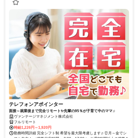
テレフォンアポインター
面接～就業後まで完全リモート✨先輩の95％が子育て中のママ♫
ヴァンテージマネジメント株式会社
フルリモート
時給1,226円～1,920円
勤務時間詳細 完全シフト制 希望を最大限考慮します♫ ⏰月～金でシ