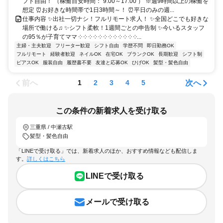
フト自由！ （稼働目安時間： 9:00～17:00 ） ※週9時間以上の稼働を
想定 ⏰お好きな時間帯で1日3時間～！ ⏰平日のみの週...
仕事内容 ✨出社一切ナシ！フルリモート求人！ ✨全国どこでも好きな
場所で働ける♫ ✨シフト柔軟！1週間ごとの申告制 ✨今いるスタッフ
の95％が子育てママ ༶ ༶ ༶ ༶ ༶ ༶ ༶ ༶ ༶ ༶ ༶ ༶...
主婦・主夫歓迎
フリーター歓迎
シフト自由
学歴不問
即日勤務OK
フルリモート
経験者歓迎
ネイルOK
在宅OK
ブランクOK
長期歓迎
シフト制
ピアスOK
服装自由
履歴書不要
友達と応募OK
ひげOK
髪型・髪色自由
前へ
次へ
1
2
3
4
5
この条件の新着求人を受け取る
三重県 / 中瀬古駅
髪型・髪色自由
「LINEで受け取る」では、新着求人のほか、おすすめ情報なども配信しま
す。
詳しくはこちら
LINEで受け取る
メールで受け取る