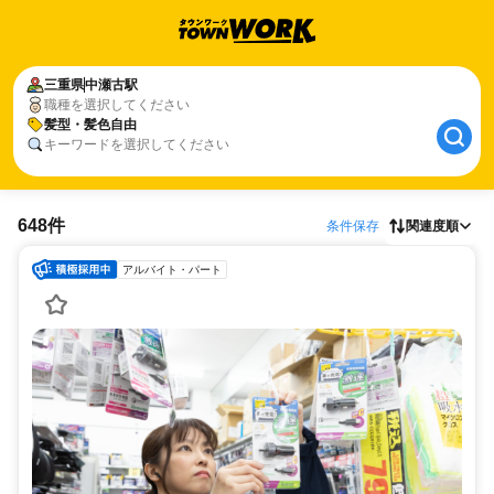
三重県
中瀬古駅
職種を選択してください
髪型・髪色自由
キーワードを選択してください
648件
条件保存
関連度順
アルバイト・パート