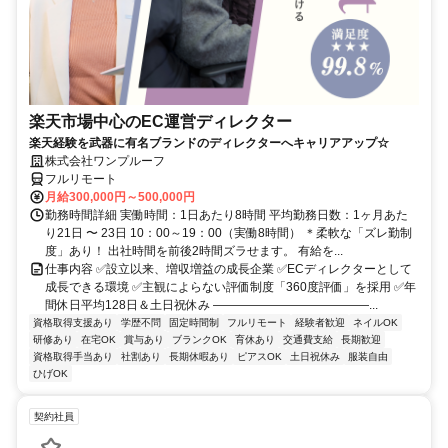
楽天市場中心のEC運営ディレクター
楽天経験を武器に有名ブランドのディレクターへキャリアアップ☆
株式会社ワンプルーフ
フルリモート
月給300,000円～500,000円
勤務時間詳細 実働時間：1日あたり8時間 平均勤務日数：1ヶ月あた
り21日 〜 23日 10：00～19：00（実働8時間） ＊柔軟な「ズレ勤制
度」あり！ 出社時間を前後2時間ズラせます。 有給を...
仕事内容 ✅設立以来、増収増益の成長企業 ✅ECディレクターとして
成長できる環境 ✅主観によらない評価制度「360度評価」を採用 ✅年
間休日平均128日＆土日祝休み ―――――――――――――...
資格取得支援あり
学歴不問
固定時間制
フルリモート
経験者歓迎
ネイルOK
研修あり
在宅OK
賞与あり
ブランクOK
育休あり
交通費支給
長期歓迎
資格取得手当あり
社割あり
長期休暇あり
ピアスOK
土日祝休み
服装自由
ひげOK
契約社員