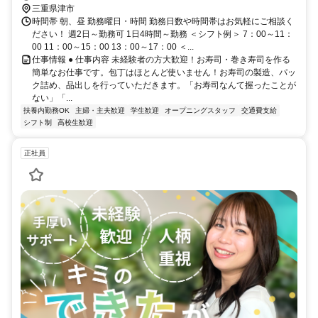
三重県津市
時間帯 朝、昼 勤務曜日・時間 勤務日数や時間帯はお気軽にご相談く
ださい！ 週2日～勤務可 1日4時間～勤務 ＜シフト例＞ 7：00～11：
00 11：00～15：00 13：00～17：00 ＜...
仕事情報 ● 仕事内容 未経験者の方大歓迎！お寿司・巻き寿司を作る
簡単なお仕事です。包丁はほとんど使いません！お寿司の製造、パッ
ク詰め、品出しを行っていただきます。「お寿司なんて握ったことが
ない」「...
扶養内勤務OK
主婦・主夫歓迎
学生歓迎
オープニングスタッフ
交通費支給
シフト制
高校生歓迎
正社員