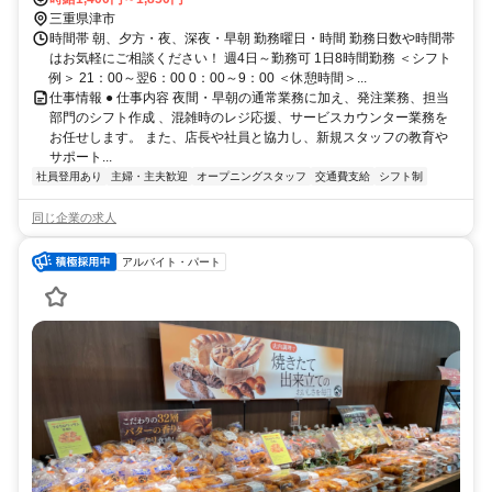
三重県津市
時間帯 朝、夕方・夜、深夜・早朝 勤務曜日・時間 勤務日数や時間帯
はお気軽にご相談ください！ 週4日～勤務可 1日8時間勤務 ＜シフト
例＞ 21：00～翌6：00 0：00～9：00 ＜休憩時間＞...
仕事情報 ● 仕事内容 夜間・早朝の通常業務に加え、発注業務、担当
部門のシフト作成 、混雑時のレジ応援、サービスカウンター業務を
お任せします。 また、店長や社員と協力し、新規スタッフの教育や
サポート...
社員登用あり
主婦・主夫歓迎
オープニングスタッフ
交通費支給
シフト制
同じ企業の求人
アルバイト・パート