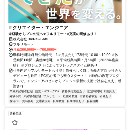
ITクリエイター・エンジニア
未経験からプロの道へ✨フルリモート×充実の研修あり！
株式会社TheNewGate
フルリモート
月給300,000円～700,000円
勤務時間詳細 総労働時間：1ヶ月あたり173時間 10:00～19:00 ※休
憩時間1時間（実働8時間） ※平均残業時間：月6時間（2023年度実
績） ※プロジェクトによってフレックスタイム制あり
仕事内容 ✨フルリモートも可能！自分らしく輝ける働き方◎ ✨社会人
デビューも歓迎！PC初心者でも安心スタート！ ✨独自の教育プログ
ラムで、エンジニアのゼロからプロへ ✨最新の技術で社会を支え、感
謝され...
業界未経験者歓迎
副業・WワークOK
資格取得支援あり
固定時間制
転勤なし
経験不問
未経験者歓迎
フルリモート
経験者歓迎
有資格者歓迎
研修あり
在宅OK
賞与あり
交通費支給
長期歓迎
長期休暇あり
服装自由
業務委託