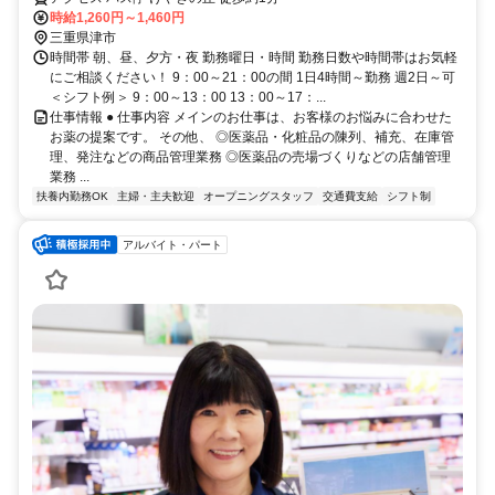
時給1,260円～1,460円
三重県津市
時間帯 朝、昼、夕方・夜 勤務曜日・時間 勤務日数や時間帯はお気軽
にご相談ください！ 9：00～21：00の間 1日4時間～勤務 週2日～可
＜シフト例＞ 9：00～13：00 13：00～17：...
仕事情報 ● 仕事内容 メインのお仕事は、お客様のお悩みに合わせた
お薬の提案です。 その他、 ◎医薬品・化粧品の陳列、補充、在庫管
理、発注などの商品管理業務 ◎医薬品の売場づくりなどの店舗管理
業務 ...
扶養内勤務OK
主婦・主夫歓迎
オープニングスタッフ
交通費支給
シフト制
アルバイト・パート