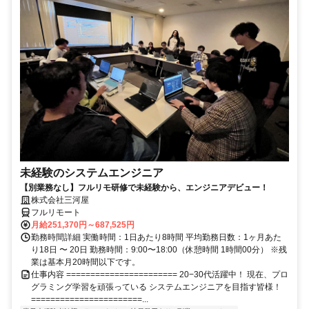
未経験のシステムエンジニア
【別業務なし】フルリモ研修で未経験から、エンジニアデビュー！
株式会社三河屋
フルリモート
月給251,370円～687,525円
勤務時間詳細 実働時間：1日あたり8時間 平均勤務日数：1ヶ月あた
り18日 〜 20日 勤務時間：9:00〜18:00（休憩時間 1時間00分） ※残
業は基本月20時間以下です。
仕事内容 ======================= 20−30代活躍中！ 現在、プロ
グラミング学習を頑張っている システムエンジニアを目指す皆様！
=======================...