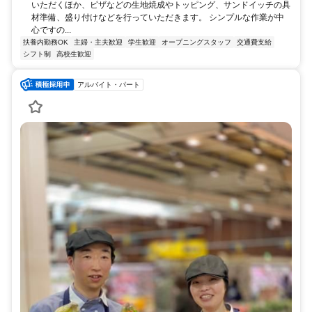
いただくほか、ピザなどの生地焼成やトッピング、サンドイッチの具
材準備、盛り付けなどを行っていただきます。 シンプルな作業が中
心ですの...
扶養内勤務OK
主婦・主夫歓迎
学生歓迎
オープニングスタッフ
交通費支給
シフト制
高校生歓迎
アルバイト・パート