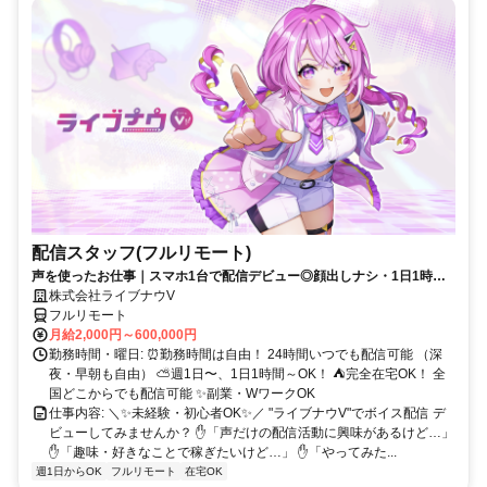
配信スタッフ(フルリモート)
声を使ったお仕事｜スマホ1台で配信デビュー◎顔出しナシ・1日1時間
～OK♪
株式会社ライブナウV
フルリモート
月給2,000円～600,000円
勤務時間・曜日: ⏰勤務時間は自由！ 24時間いつでも配信可能 （深
夜・早朝も自由） ⛅週1日〜、1日1時間～OK！ ⛺完全在宅OK！ 全
国どこからでも配信可能 ✨副業・WワークOK
仕事内容: ＼✨未経験・初心者OK✨／ "ライブナウV"でボイス配信 デ
ビューしてみませんか？ ✋「声だけの配信活動に興味があるけど…」
✋「趣味・好きなことで稼ぎたいけど…」 ✋「やってみた...
週1日からOK
フルリモート
在宅OK