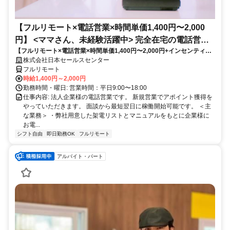
【フルリモート×電話営業×時間単価1,400円〜2,000
円】 <ママさん、未経験活躍中> 完全在宅の電話営業
【フルリモート×電話営業×時間単価1,400円〜2,000円+インセンティブ
で家庭と仕事の両立を実現
あり】 ＜ママさん、未経験活躍中＞ 完全在宅の電話営業で家庭と仕事の
株式会社日本セールスセンター
両立を実現
フルリモート
時給1,400円～2,000円
勤務時間・曜日: 営業時間：平日9:00〜18:00
仕事内容: 法人企業様の電話営業です。 新規営業でアポイント獲得を
やっていただきます。 面談から最短翌日に稼働開始可能です。 ＜主
な業務＞ ・弊社用意した架電リストとマニュアルをもとに企業様に
お電...
シフト自由
即日勤務OK
フルリモート
アルバイト・パート