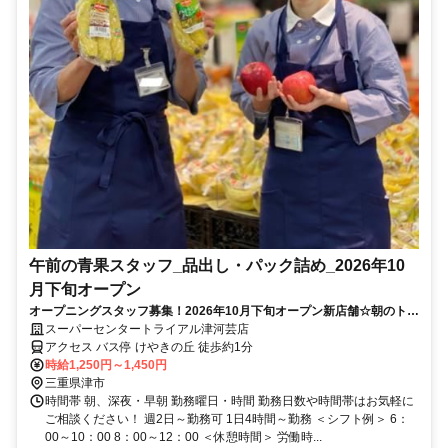
午前の青果スタッフ_品出し・パック詰め_2026年10
月下旬オープン
オープニングスタッフ募集！2026年10月下旬オープン新店舗☆朝のトラ
イアルで1日を始めよう！
スーパーセンタートライアル津河芸店
アクセス バス停 けやきの丘 徒歩約1分
時給1,250円～1,450円
三重県津市
時間帯 朝、深夜・早朝 勤務曜日・時間 勤務日数や時間帯はお気軽に
ご相談ください！ 週2日～勤務可 1日4時間～勤務 ＜シフト例＞ 6：
00～10：00 8：00～12：00 ＜休憩時間＞ 労働時...