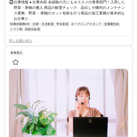
仕事情報 ● 仕事内容 未経験の方にもオススメの青果部門！入荷した
野菜・果物の搬入 商品の鮮度チェック、品出しや陳列のメンテナン
ス業務、野菜・ 果物のカット包装を行う商品の加工業務が基本的な
お仕事と...
扶養内勤務OK
主婦・主夫歓迎
学生歓迎
オープニングスタッフ
交通費支給
シフト制
高校生歓迎
同じ企業の求人
業務委託