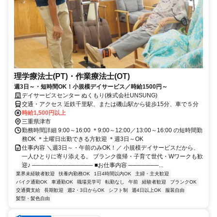
理学療法士(PT)・作業療法士(OT)
週3日～・短時間OK！小規模デイサービス／時給1500円～
デイサービスセンター ぬくもり(株式会社UNSUNG)
交通・アクセス 近鉄千里駅、または磯山駅から徒歩15分、車で５分
時給1,500円以上
三重県津市
勤務時間詳細 9:00～16:00 ＊9:00～12:00／13:00～16:00 の短時間勤
務OK ＊土曜日出勤できる方歓迎 ＊週3日～OK
仕事内容 ＼週3日～・午前のみOK！／ 小規模デイサービスだから、
一人ひとりに寄り添える。 ブランク復帰・子育て世代・Wワークも歓
迎♪ ────────────── ■お仕事内容 ───────...
業界未経験者歓迎
扶養内勤務OK
1日4時間以内OK
主婦・主夫歓迎
バイク通勤OK
車通勤OK
職場見学可
転勤なし
午前
経験者歓迎
ブランクOK
交通費支給
長期歓迎
週2・3日からOK
シフト制
週4日以上OK
服装自由
髪型・髪色自由