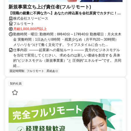
新規事業立ち上げ責任者(フルリモート)
【現職の裁量に不満な方へ】あなたの持込案を会社原資でカタチに！最
短6ヶ月で共同経営者の道へ
株式会社スリーピース
フルリモート
月給1,000,000円以上
勤務時間・曜日: 勤務時間：8時40分～17時40分 勤務曜日：月火水木
金 実働時間：1日あたり8時間 ・残業少なめ（月平均20～30時間）
メリハリをつけて働く文化です。 ライフスタイルに合った...
仕事内容: ⸻起業家への最短ルート⸻ 貴方のビジネスモデル
を当社で実現してください。 求めるのは新しい価値を創造する 具体
的“ビジネスモデル（新規事業案）”と 圧倒的“エネルギー”です。 共同
経...
固定時間制
フルリモート
昇給あり
契約社員