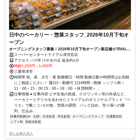
日中のベーカリー・惣菜スタッフ_2026年10月下旬オ
ープン
オープニングスタッフ募集！2026年10月下旬オープン新店舗☆TRIALの
「ベリカ」始まります♪
スーパーセンタートライアル津河芸店
アクセス バス停 けやきの丘 徒歩約1分
時給1,250円～1,450円
三重県津市
時間帯 朝、昼、夕方・夜 勤務曜日・時間 勤務日数や時間帯はお気軽
にご相談ください！ 週2日～勤務可 1日4時間～勤務 ＜シフト例＞
11：00～15：00 15：00～19：00 ＜休憩時間＞ ...
仕事情報 ● 仕事内容 ピザ生地の焼成、クロワッサン等の作成など、
ベーカリーとデリカを合わせたトライアルのオリジナルブランド『ベ
リカ』で働こう♪その他、惣菜の調理、パック詰め、売り場への陳
列、仕込み...
扶養内勤務OK
主婦・主夫歓迎
学生歓迎
オープニングスタッフ
交通費支給
シフト制
高校生歓迎
同じ企業の求人