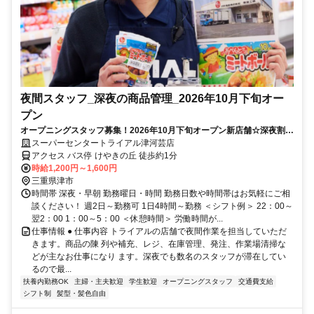
夜間スタッフ_深夜の商品管理_2026年10月下旬オー
プン
オープニングスタッフ募集！2026年10月下旬オープン新店舗☆深夜割増
で稼げる仕事♪
スーパーセンタートライアル津河芸店
アクセス バス停 けやきの丘 徒歩約1分
時給1,200円～1,600円
三重県津市
時間帯 深夜・早朝 勤務曜日・時間 勤務日数や時間帯はお気軽にご相
談ください！ 週2日～勤務可 1日4時間～勤務 ＜シフト例＞ 22：00～
翌2：00 1：00～5：00 ＜休憩時間＞ 労働時間が...
仕事情報 ● 仕事内容 トライアルの店舗で夜間作業を担当していただ
きます。商品の陳 列や補充、レジ、在庫管理、発注、作業場清掃な
どが主なお仕事になり ます。深夜でも数名のスタッフが滞在してい
るので最...
扶養内勤務OK
主婦・主夫歓迎
学生歓迎
オープニングスタッフ
交通費支給
シフト制
髪型・髪色自由