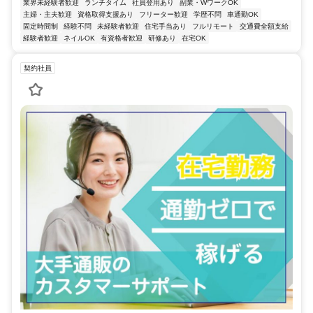
業界未経験者歓迎
ランチタイム
社員登用あり
副業・WワークOK
主婦・主夫歓迎
資格取得支援あり
フリーター歓迎
学歴不問
車通勤OK
固定時間制
経験不問
未経験者歓迎
住宅手当あり
フルリモート
交通費全額支給
経験者歓迎
ネイルOK
有資格者歓迎
研修あり
在宅OK
契約社員