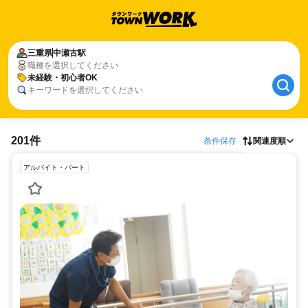
三重県
中瀬古駅
職種を選択してください
未経験・初心者OK
キーワードを選択してください
201件
条件保存
関連度順
アルバイト・パート