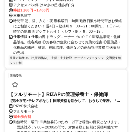
アクセス バス停 けやきの丘 徒歩約1分
時給1,260円～1,460円
三重県津市
時間帯 朝、昼、夕方・夜 勤務曜日・時間 勤務日数や時間帯はお気軽
にご相談ください！ 週4日～勤務可 9：00～21：00間で、１日7～8
時間の勤務 固定シフトも可！ ＜シフト例＞ 9：00～18...
仕事情報 ● 仕事内容 ドラッグコーナーでのＯＴＣ医薬品販売・化粧
品販売、接客業務 ◎お客様の症状に合わせてお薬の提案 ◎医薬品・
化粧品の陳列、補充、在庫管理、発注などの商品管理業務 ◎医薬品
の売場...
扶養内勤務OK
社員登用あり
主婦・主夫歓迎
オープニングスタッフ
交通費支給
シフト制
業務委託
【フルリモート】RIZAPの管理栄養士・保健師
【完全在宅×テレアポなし】国家資格を活かして、おうちで業務。「も
う一つの安心」を。主婦・Wワーカー活躍中！「平日の日中だけ」「夕
RIZAP株式会社
方以降の数時間だけ」など、生活リズムに合わせた時間調整が可能で
フルリモート
す。1件ごとの成果報酬型だから、頑張った分だけ手応えのある収入
完全歩合制
に。充実のサポート体制で、安心の在宅ワークを始めませんか？
勤務時間・曜日: ※業務委託のため、以下は稼働の目安となります。
・面談対応：9:00～20:00の間で、対象者様と個別に調整可能です