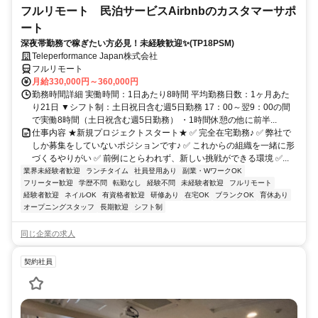
フルリモート 民泊サービスAirbnbのカスタマーサポ
ート
深夜帯勤務で稼ぎたい方必見！未経験歓迎✨(TP18PSM)
Teleperformance Japan株式会社
フルリモート
月給330,000円～360,000円
勤務時間詳細 実働時間：1日あたり8時間 平均勤務日数：1ヶ月あた
り21日 ▼シフト制：土日祝日含む週5日勤務 17：00～翌9：00の間
で実働8時間（土日祝含む週5日勤務） ・1時間休憩の他に前半...
仕事内容 ★新規プロジェクトスタート★ ✅ 完全在宅勤務♪ ✅ 弊社で
しか募集をしていないポジションです♪ ✅ これからの組織を一緒に形
づくるやりがい ✅ 前例にとらわれず、新しい挑戦ができる環境 ✅...
業界未経験者歓迎
ランチタイム
社員登用あり
副業・WワークOK
フリーター歓迎
学歴不問
転勤なし
経験不問
未経験者歓迎
フルリモート
経験者歓迎
ネイルOK
有資格者歓迎
研修あり
在宅OK
ブランクOK
育休あり
オープニングスタッフ
長期歓迎
シフト制
同じ企業の求人
契約社員