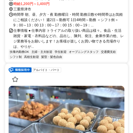
時給1,200円～1,400円
三重県津市
時間帯 朝、昼、夕方・夜 勤務曜日・時間 勤務日数や時間帯はお気軽
にご相談ください！ 週2日～勤務可 1日4時間～勤務 ＜シフト例＞
9：00～13：00 13：00～17：00 15：00～19：...
仕事情報 ● 仕事内容 トライアルの取り扱い商品は様々。食品・生活
雑貨・家電・衣料品などの、品出し、陳列、発注、倉庫作業の他、レ
ジ業務等をお願いします！お客様が楽しくお買い物できる売場作り
は、やりが...
扶養内勤務OK
主婦・主夫歓迎
学生歓迎
オープニングスタッフ
交通費支給
シフト制
高校生歓迎
髪型・髪色自由
アルバイト・パート