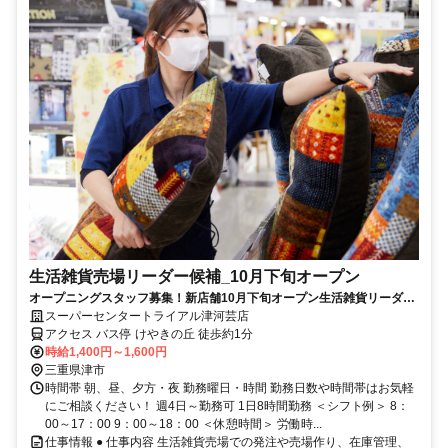
生活雑貨売場リーダー候補_10月下旬オープン
オープニングスタッフ募集！新店舗10月下旬オープン生活雑貨リーダー
候補募集※業務経験要
スーパーセンタートライアル津河芸店
アクセス バス停 けやきの丘 徒歩約1分
時給1,400円～1,600円
三重県津市
時間帯 朝、昼、夕方・夜 勤務曜日・時間 勤務日数や時間帯はお気軽
にご相談ください！ 週4日～勤務可 1日8時間勤務 ＜シフト例＞ 8：
00～17：00 9：00～18：00 ＜休憩時間＞ 労働時...
仕事情報 ● 仕事内容 生活雑貨売場での発注や売場作り、在庫管理、