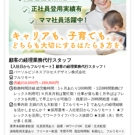
顧客の経理業務代行スタッフ
【入社日からフルリモート】顧客の経理業務代行スタッフ！
パーソルビジネスプロセスデザイン株式会社
フルリモート
月給210,000円～289,900円
勤務時間詳細 総労働時間：1ヶ月あたり160時間 ・1日8時間勤務(フ
レックス利用可) ※月末月初は繁忙期！仕事が落ち着く月半ばはフレ
ックスを利用して早上がりが可能◎ ・残業10～20時間程度 ※顧...
仕事内容 主婦の方も大歓迎！【フルリモート】であなたの経理経験
を活かしませんか？ ★採用選考～入社初日からフルリモート！ ★フ
レックスを活用してワークライフバランス抜群◎ ★主婦（夫）世代
が多く在籍...
業界未経験者歓迎
社員登用あり
副業・WワークOK
主婦・主夫歓迎
資格取得支援あり
フリーター歓迎
学歴不問
固定時間制
転勤なし
フルリモート