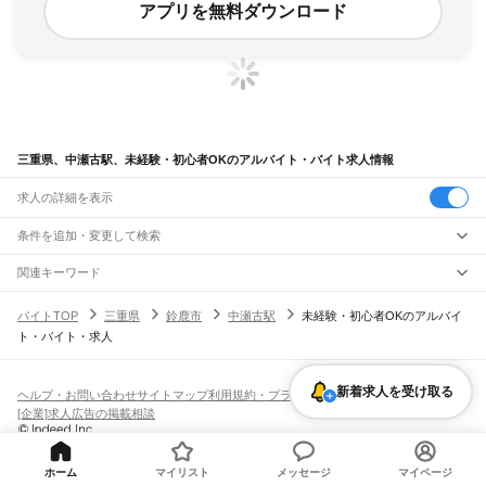
アプリを無料ダウンロード
三重県、中瀬古駅、未経験・初心者OKのアルバイト・バイト求人情報
求人の詳細を表示
条件を追加・変更して検索
市区町村を追加・変更
関連キーワード
完全在宅ワーク 全国
シール貼り 在宅
現在地周辺
ガチャガチャ
犬カフェ
三重県
駅を追加・変更
バイトTOP
三重県
鈴鹿市
中瀬古駅
未経験・初心者OKのアルバイ
三重県
すべて
ト・バイト・求人
津市
四日市市
伊勢市
松阪市
桑名市
鈴鹿市
名張市
尾鷲市
亀山市
鳥羽市
熊野市
職種を追加・変更
JR関西本線(名古屋～亀山)
いなべ市
志摩市
伊賀市
桑名郡
員弁郡
三重郡
多気郡
度会郡
北牟婁郡
南牟婁郡
長島駅
桑名駅
朝日駅
富田駅
富田浜駅
四日市駅
南四日市駅
河原田駅
河曲駅
加佐登駅
飲食・フードサービス
特徴を追加・変更
井田川駅
亀山駅
新着求人を受け取る
飲食・フードサービス
すべて
ヘルプ・お問い合わせ
サイトマップ
利用規約・プライバシーポリシー
ホールスタッフ
キッチンスタッフ
皿洗い・洗い場
精肉・鮮魚加工
給食調理
人気
[企業]求人広告の掲載相談
JR関西本線(亀山～加茂)
雇用形態を追加・変更
パン屋（ベーカリー）
フードカウンター販売員
バー（BAR）・バーテンダー
日払いOK
高校生歓迎
学生歓迎
深夜の仕事
髪型・髪色自由
ひげOK
ネイルOK
亀山駅
関駅
加太駅
柘植駅
新堂駅
佐那具駅
伊賀上野駅
島ケ原駅
飲食店補助（開店・閉店準備）
飲食店（店長・マネージャー）
ピアスOK
アルバイト・パート
履歴書不要
オープニングスタッフ
留学生・外国人活躍中
都道府県を変更
営業・販売
JR紀勢本線
勤務期間
正社員
ホーム
マイリスト
メッセージ
マイページ
亀山駅
下庄駅
一身田駅
津駅
阿漕駅
高茶屋駅
六軒駅
松阪駅
徳和駅
多気駅
相可駅
営業・販売
すべて
短期
契約社員
単発・1日OK
長期
期間限定（春夏冬休み等）