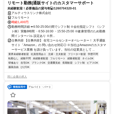
リモート勤務|通販サイトのカスタマーサポート
未経験歓迎！必要備品の貸与有💻/1260704320-01
アルティウスリンク株式会社
フルリモート
時給1,400円
勤務時間詳細 ⏩6:50-25:00の間でシフト制 ※会社指定シフト 《シフ
ト例》実働8時間 ・6:50-16:00 ・15:50-25:00 ※健康管理のため勤務
間インターバル 設定あり ※所...
仕事内容 【仕事内容】 在宅コールセンターオペレーター！ 大手通販
サイト「Amazon」の 問い合わせ対応◎ ※当社はAmazonのカスタマ
ーサービス業務 を請け負っています。当社の従業員として ...
業界未経験者歓迎
社員登用あり
主婦・主夫歓迎
フリーター歓迎
学歴不問
転勤なし
経験不問
未経験者歓迎
フルリモート
経験者歓迎
ネイルOK
研修あり
在宅OK
ブランクOK
交通費支給
長期歓迎
シフト制
ピアスOK
服装自由
ひげOK
同じ企業の求人
アルバイト・パート