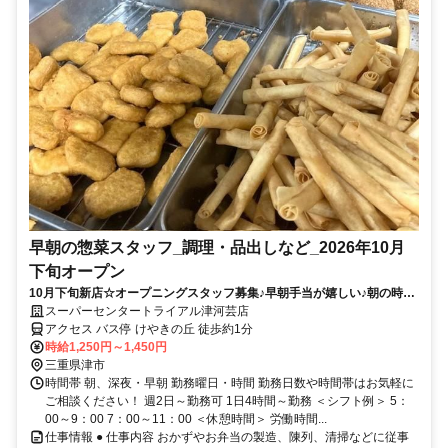
早朝の惣菜スタッフ_調理・品出しなど_2026年10月
下旬オープン
10月下旬新店☆オープニングスタッフ募集♪早朝手当が嬉しい♪朝の時間
と有効活用！
スーパーセンタートライアル津河芸店
アクセス バス停 けやきの丘 徒歩約1分
時給1,250円～1,450円
三重県津市
時間帯 朝、深夜・早朝 勤務曜日・時間 勤務日数や時間帯はお気軽に
ご相談ください！ 週2日～勤務可 1日4時間～勤務 ＜シフト例＞ 5：
00～9：00 7：00～11：00 ＜休憩時間＞ 労働時間...
仕事情報 ● 仕事内容 おかずやお弁当の製造、陳列、清掃などに従事