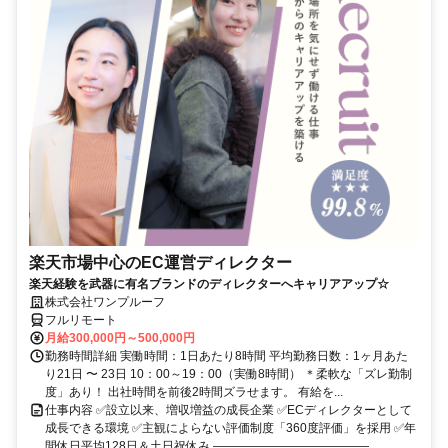
楽天市場中心のEC運営ディレクター
楽天経験を武器に有名ブランドのディレクターへキャリアアップ☆
株式会社ワンプルーフ
フルリモート
月給300,000円～500,000円
勤務時間詳細 実働時間：1日あたり8時間 平均勤務日数：1ヶ月あた
り21日 〜 23日 10：00～19：00（実働8時間） ＊柔軟な「ズレ勤制
度」あり！ 出社時間を前後2時間ズラせます。 有給を...
仕事内容 ✅設立以来、増収増益の成長企業 ✅ECディレクターとして
成長できる環境 ✅主観によらない評価制度「360度評価」を採用 ✅年
間休日平均128日＆土日祝休み ―――――――――――――...