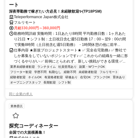
ート
深夜帯勤務で稼ぎたい方必見！未経験歓迎✨(TP18PSM)
Teleperformance Japan株式会社
フルリモート
月給330,000円～360,000円
勤務時間詳細 実働時間：1日あたり8時間 平均勤務日数：1ヶ月あた
り21日 ▼シフト制：土日祝日含む週5日勤務 17：00～翌9：00の間
で実働8時間（土日祝含む週5日勤務） ・1時間休憩の他に前半...
仕事内容 ★新規プロジェクトスタート★ ✅ 完全在宅勤務♪ ✅ 弊社で
しか募集をしていないポジションです♪ ✅ これからの組織を一緒に形
づくるやりがい ✅ 前例にとらわれず、新しい挑戦ができる環境 ✅...
業界未経験者歓迎
ランチタイム
社員登用あり
副業・WワークOK
フリーター歓迎
学歴不問
転勤なし
経験不問
未経験者歓迎
フルリモート
経験者歓迎
ネイルOK
有資格者歓迎
研修あり
在宅OK
ブランクOK
育休あり
オープニングスタッフ
長期歓迎
シフト制
同じ企業の求人
業務委託
探究コーディネーター
全国での大規模募集！
株式会社ミエタ