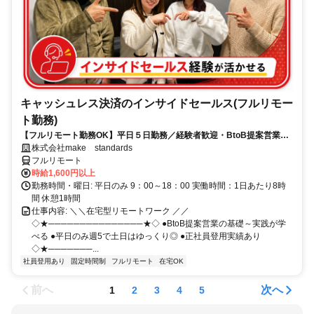
キャッシュレス決済のインサイドセールス(フルリモー
ト勤務)
【フルリモート勤務OK】平日５日勤務／経験者歓迎・BtoB提案営業で
スキルアップ
株式会社make standards
フルリモート
時給1,600円以上
勤務時間・曜日: 平日のみ 9：00～18：00 実働時間：1日あたり8時
間 休憩1時間
仕事内容: ＼＼在宅型リモートワーク ／／
◇★───────────────★◇ ●BtoB提案営業の基礎～実践が学
べる ●平日のみ週5で土日はゆっくり◎ ●正社員登用実績あり
◇★───────...
社員登用あり
固定時間制
フルリモート
在宅OK
前へ
次へ
1
2
3
4
5