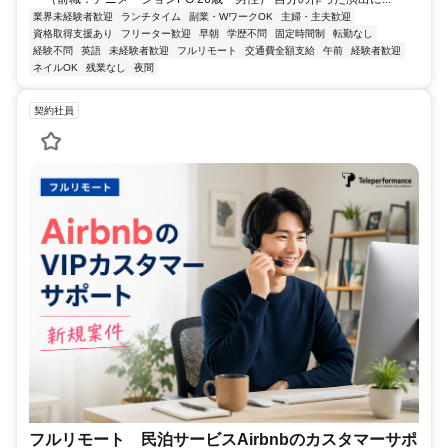
業界未経験者歓迎
ランチタイム
副業・WワークOK
主婦・主夫歓迎
資格取得支援あり
フリーター歓迎
早朝
学歴不問
固定時間制
転勤なし
経験不問
英語
未経験者歓迎
フルリモート
交通費全額支給
午前
経験者歓迎
ネイルOK
残業なし
夜間
契約社員
フルリモート 民泊サービスAirbnbのカスタマーサポ