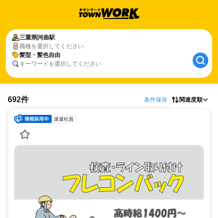
三重県
河曲駅
職種を選択してください
髪型・髪色自由
キーワードを選択してください
692件
条件保存
関連度順
派遣社員