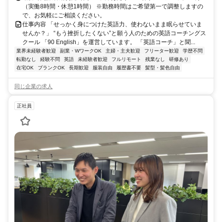
（実働8時間・休憩1時間） ※勤務時間はご希望第一で調整しますの
で、お気軽にご相談ください。
仕事内容 「せっかく身につけた英語力、使わないまま眠らせていま
せんか？」 “もう挫折したくない”と願う人のための英語コーチングス
クール 「90 English」を運営しています。 「英語コーチ」と聞...
業界未経験者歓迎
副業・WワークOK
主婦・主夫歓迎
フリーター歓迎
学歴不問
転勤なし
経験不問
英語
未経験者歓迎
フルリモート
残業なし
研修あり
在宅OK
ブランクOK
長期歓迎
服装自由
履歴書不要
髪型・髪色自由
同じ企業の求人
正社員