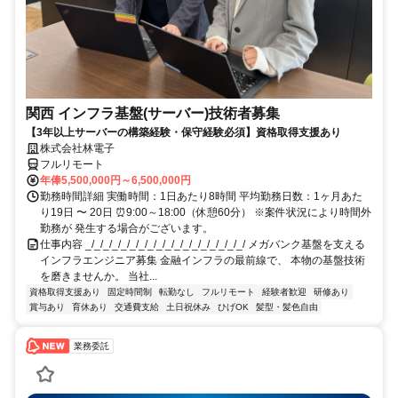
関西 インフラ基盤(サーバー)技術者募集
【3年以上サーバーの構築経験・保守経験必須】資格取得支援あり
株式会社林電子
フルリモート
年俸5,500,000円～6,500,000円
勤務時間詳細 実働時間：1日あたり8時間 平均勤務日数：1ヶ月あた
り19日 〜 20日 ⏰9:00～18:00（休憩60分） ※案件状況により時間外
勤務が 発生する場合がございます。
仕事内容 _/_/_/_/_/_/_/_/_/_/_/_/_/_/_/_/_/_/ メガバンク基盤を支える
インフラエンジニア募集 金融インフラの最前線で、 本物の基盤技術
を磨きませんか。 当社...
資格取得支援あり
固定時間制
転勤なし
フルリモート
経験者歓迎
研修あり
賞与あり
育休あり
交通費支給
土日祝休み
ひげOK
髪型・髪色自由
業務委託