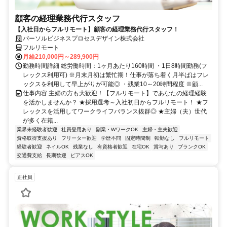
顧客の経理業務代行スタッフ
【入社日からフルリモート】顧客の経理業務代行スタッフ！
パーソルビジネスプロセスデザイン株式会社
フルリモート
月給210,000円～289,900円
勤務時間詳細 総労働時間：1ヶ月あたり160時間 ・1日8時間勤務(フ
レックス利用可) ※月末月初は繁忙期！仕事が落ち着く月半ばはフレ
ックスを利用して早上がりが可能◎ ・残業10～20時間程度 ※顧...
仕事内容 主婦の方も大歓迎！【フルリモート】であなたの経理経験
を活かしませんか？ ★採用選考～入社初日からフルリモート！ ★フ
レックスを活用してワークライフバランス抜群◎ ★主婦（夫）世代
が多く在籍...
業界未経験者歓迎
社員登用あり
副業・WワークOK
主婦・主夫歓迎
資格取得支援あり
フリーター歓迎
学歴不問
固定時間制
転勤なし
フルリモート
経験者歓迎
ネイルOK
残業なし
有資格者歓迎
在宅OK
賞与あり
ブランクOK
交通費支給
長期歓迎
ピアスOK
正社員