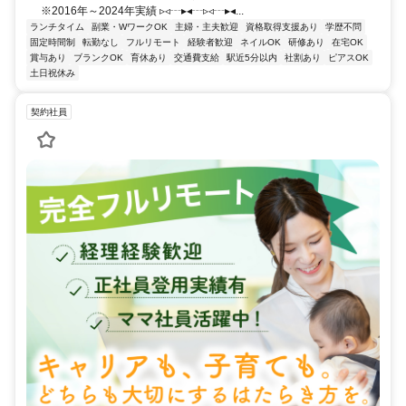
※2016年～2024年実績 ▹◃┄▸◂┄▹◃┄▸◂...
ランチタイム
副業・WワークOK
主婦・主夫歓迎
資格取得支援あり
学歴不問
固定時間制
転勤なし
フルリモート
経験者歓迎
ネイルOK
研修あり
在宅OK
賞与あり
ブランクOK
育休あり
交通費支給
駅近5分以内
社割あり
ピアスOK
土日祝休み
契約社員