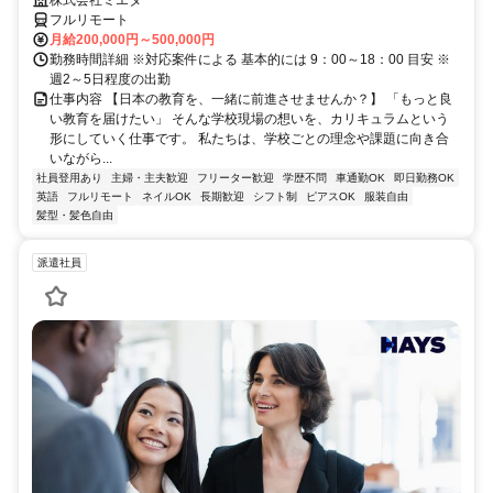
フルリモート
月給200,000円～500,000円
勤務時間詳細 ※対応案件による 基本的には 9：00～18：00 目安 ※
週2～5日程度の出勤
仕事内容 【日本の教育を、一緒に前進させませんか？】 「もっと良
い教育を届けたい」 そんな学校現場の想いを、カリキュラムという
形にしていく仕事です。 私たちは、学校ごとの理念や課題に向き合
いながら...
社員登用あり
主婦・主夫歓迎
フリーター歓迎
学歴不問
車通勤OK
即日勤務OK
英語
フルリモート
ネイルOK
長期歓迎
シフト制
ピアスOK
服装自由
髪型・髪色自由
派遣社員