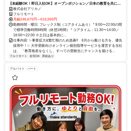
【未経験OK！即日入社OK】オープンポジション／日本の教育を共に変
モート勤務
える仲間を募集します！
株式会社アリカノ
フルリモート
月給246,675円～610,500円
勤務時間・曜日: フレックス制（コアタイムあり） * 9:00〜22:00の間
で標準労働時間8時間（休憩1時間） * コアタイム：11:30〜14:00／
18:00〜22:00 ※土日は基本的に...
仕事内容: ✨️事業拡大&繁忙期のため急募!! 8月から働ける方を、優先
採用中！✨️ 大学受験向けオンライン個別指導サービスを運営する当社
は、 「教育格差をなくし、すべての受験生にチャンスを届ける...
フルリモート
在宅OK
昇給あり
アルバイト・パート