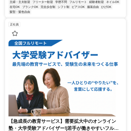
主婦・主夫歓迎
フリーター歓迎
学歴不問
フルリモート
経験者歓迎
ネイルOK
在宅OK
ブランクOK
完全歩合制
シフト制
ピアスOK
服装自由
ひげOK
髪型・髪色自由
正社員
【急成長の教育サービス】需要拡大中のオンライン
塾・大学受験アドバイザー!|若手が働きやすいフルリ