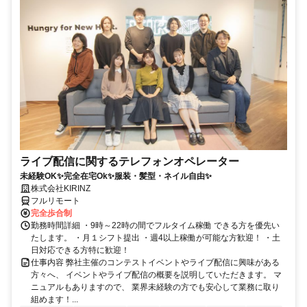
ライブ配信に関するテレフォンオペレーター
未経験OK✨完全在宅Ok✨服装・髪型・ネイル自由✨
株式会社KIRINZ
フルリモート
完全歩合制
勤務時間詳細 ・9時～22時の間でフルタイム稼働 できる方を優先い
たします。 ・月１シフト提出 ・週4以上稼働が可能な方歓迎！ ・土
日対応できる方特に歓迎！
仕事内容 弊社主催のコンテストイベントやライブ配信に興味がある
方々へ、 イベントやライブ配信の概要を説明していただきます。 マ
ニュアルもありますので、 業界未経験の方でも安心して業務に取り
組めます！...