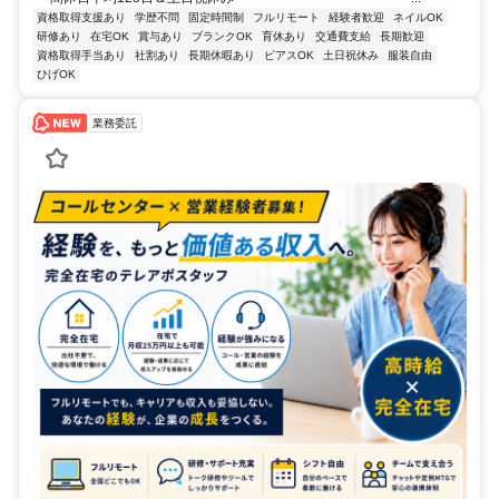
資格取得支援あり
学歴不問
固定時間制
フルリモート
経験者歓迎
ネイルOK
研修あり
在宅OK
賞与あり
ブランクOK
育休あり
交通費支給
長期歓迎
資格取得手当あり
社割あり
長期休暇あり
ピアスOK
土日祝休み
服装自由
ひげOK
業務委託