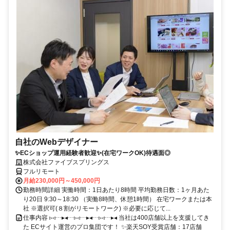
自社のWebデザイナー
✨ECショップ運用経験者歓迎✨(在宅ワークOK)待遇面◎
株式会社ファイブスプリングス
フルリモート
月給230,000円～450,000円
勤務時間詳細 実働時間：1日あたり8時間 平均勤務日数：1ヶ月あた
り20日 9:30～18:30 （実働8時間、休憩1時間） 在宅ワークまたは本
社 ※選択可(８割がリモートワーク) ※必要に応じて...
仕事内容 ▹◃┄▸◂┄▹◃┄▸◂┄▹◃┄▸◂ 当社は400店舗以上を支援してき
た ECサイト運営のプロ集団です！ ✨楽天SOY受賞店舗：17店舗