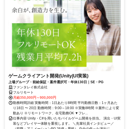
ゲームクライアント開発(Unity|UI実装)
上場グループ・前給保証・案件選択可・年休130日｜SE・PG
ファンタレイ株式会社
フルリモート
月給350,000円～900,000円
勤務時間詳細 実働時間：1日あたり8時間 平均勤務日数：1ヶ月あた
り18日 〜 20日 勤務時間：9:00～18:00 ※実働8時間 ※案件により変
動あり ※リモートワーク、在宅勤務OK ▼フレ...
仕事内容 Unity・C#を用いたモバイルゲーム開発を担当。 演出・UI実
装などプレイヤー体験を重視します。 ＼先輩社員インタビュー／
（前職：アニメーションPG 26歳・男性） 自分の作った演出に...