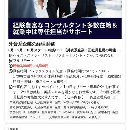
外資系企業の経理財務
8月・9月・10月スタート相談OK！【外資系企業／正社員登用の可能性
大／700万～800万／リモート勤務OK】経理財務
ヘイズ・スペシャリスト・リクルートメント・ジャパン株式会社
フルリモート
時給3,000円～4,500円
勤務時間 フレックスタイム制度 ＜勤務時間について＞ 9:00～
17:00(実働7時間00分 休憩1時間) ※残業月5～10時間程度 ＜勤務開始
時期＞ 即日～ ※スタート日相談可
仕事内容 ＼おすすめポイント／ 1つ目はリモート勤務OKのお仕事で
す。 2つ目は経験、英語スキルを活かせるお仕事です。 3つ目は正社
員登用の可能性大の求人です。 【 仕事内容 】 ・資金管理業務（日...
業界未経験者歓迎
社員登用あり
副業・WワークOK
60代も応募可
資格取得支援あり
社会保険あり
産休・育休取得実績あり
バイク通勤OK
学歴不問
即日勤務OK
職場見学可
平日のみOK
賞与年1回あり
経験不問
英語
未経験者歓迎
フルリモート
交通費全額支給
経験者歓迎
研修あり
正社員