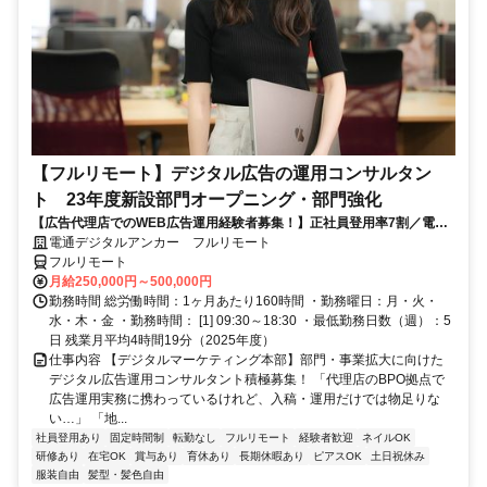
【フルリモート】デジタル広告の運用コンサルタン
ト 23年度新設部門オープニング・部門強化
【広告代理店でのWEB広告運用経験者募集！】正社員登用率7割／電通
G／全国×完全在宅／年休126日・土日祝休み／残業月平均4時間19分
電通デジタルアンカー フルリモート
フルリモート
月給250,000円～500,000円
勤務時間 総労働時間：1ヶ月あたり160時間 ・勤務曜日：月・火・
水・木・金 ・勤務時間： [1] 09:30～18:30 ・最低勤務日数（週）：5
日 残業月平均4時間19分（2025年度）
仕事内容 【デジタルマーケティング本部】部門・事業拡大に向けた
デジタル広告運用コンサルタント積極募集！ 「代理店のBPO拠点で
広告運用実務に携わっているけれど、入稿・運用だけでは物足りな
い…」 「地...
社員登用あり
固定時間制
転勤なし
フルリモート
経験者歓迎
ネイルOK
研修あり
在宅OK
賞与あり
育休あり
長期休暇あり
ピアスOK
土日祝休み
服装自由
髪型・髪色自由