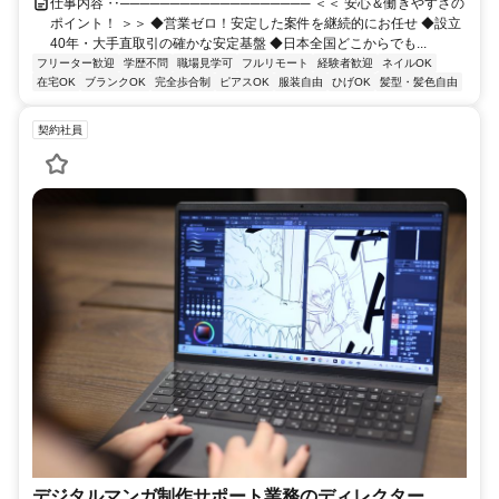
仕事内容 ‥─────────────────── ＜＜ 安心＆働きやすさの
ポイント！ ＞＞ ◆営業ゼロ！安定した案件を継続的にお任せ ◆設立
40年・大手直取引の確かな安定基盤 ◆日本全国どこからでも...
フリーター歓迎
学歴不問
職場見学可
フルリモート
経験者歓迎
ネイルOK
在宅OK
ブランクOK
完全歩合制
ピアスOK
服装自由
ひげOK
髪型・髪色自由
契約社員
デジタルマンガ制作サポート業務のディレクター