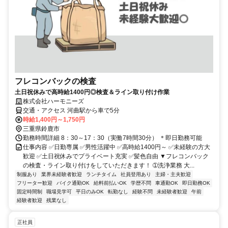
フレコンバックの検査
土日祝休みで高時給1400円◎検査＆ライン取り付け作業
株式会社ハーモニーズ
交通・アクセス 河曲駅から車で5分
時給1,400円～1,750円
三重県鈴鹿市
勤務時間詳細 8：30～17：30（実働7時間30分） ＊即日勤務可能
仕事内容 ✅日勤専属 ✅男性活躍中 ✅高時給1400円～ ✅未経験の方大
歓迎 ✅土日祝休みでプライベート充実 ✅髪色自由 ▼フレコンバック
の検査・ライン取り付けをしていただきます！ ➀洗浄業務 大...
制服あり
業界未経験者歓迎
ランチタイム
社員登用あり
主婦・主夫歓迎
フリーター歓迎
バイク通勤OK
給料前払いOK
学歴不問
車通勤OK
即日勤務OK
固定時間制
職場見学可
平日のみOK
転勤なし
経験不問
未経験者歓迎
午前
経験者歓迎
残業なし
正社員