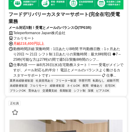
フードデリバリーカスタマーサポート(完全在宅)受電
業務
メール対応5割！受電とメールのバランス◎(TP03R)
Teleperformance Japan株式会社
フルリモート
月給218,400円以上
勤務時間詳細 実働時間：1日あたり8時間 平均勤務日数：1ヶ月あた
り20日 〜 21日 シフト制 1日あたりの実働時間：最大8時間/日 ◆7～
25時(可能な方は27時)の間で週5日/実働8時間のシフ...
仕事内容 ━━ 📅8月26日(水)在宅勤務スタート！━━ 受電がメインで
すが、メール対応も約半分！ 電話とメールのバランスよく働けるカ
スタマーサポートです♪ ━━━━━━━━━━━━━━ 📋 仕事...
業界未経験者歓迎
社員登用あり
フリーター歓迎
学歴不問
転勤なし
経験不問
未経験者歓迎
フルリモート
経験者歓迎
ネイルOK
夜間
研修あり
在宅OK
ブランクOK
育休あり
交通費支給
長期歓迎
シフト制
深夜
ピアスOK
正社員