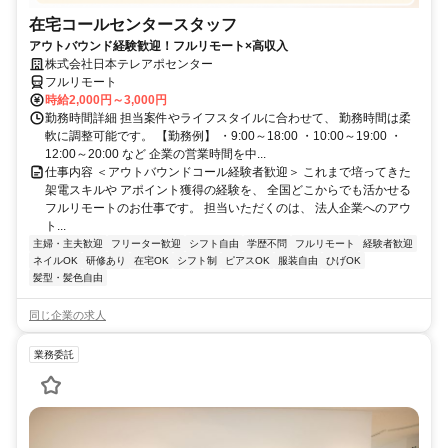
在宅コールセンタースタッフ
アウトバウンド経験歓迎！フルリモート×高収入
株式会社日本テレアポセンター
フルリモート
時給2,000円～3,000円
勤務時間詳細 担当案件やライフスタイルに合わせて、 勤務時間は柔
軟に調整可能です。 【勤務例】 ・9:00～18:00 ・10:00～19:00 ・
12:00～20:00 など 企業の営業時間を中...
仕事内容 ＜アウトバウンドコール経験者歓迎＞ これまで培ってきた
架電スキルや アポイント獲得の経験を、 全国どこからでも活かせる
フルリモートのお仕事です。 担当いただくのは、 法人企業へのアウ
ト...
主婦・主夫歓迎
フリーター歓迎
シフト自由
学歴不問
フルリモート
経験者歓迎
ネイルOK
研修あり
在宅OK
シフト制
ピアスOK
服装自由
ひげOK
髪型・髪色自由
同じ企業の求人
業務委託