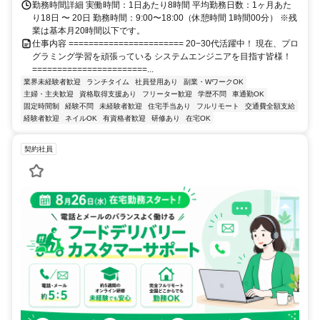
勤務時間詳細 実働時間：1日あたり8時間 平均勤務日数：1ヶ月あた
り18日 〜 20日 勤務時間：9:00〜18:00（休憩時間 1時間00分） ※残
業は基本月20時間以下です。
仕事内容 ======================= 20−30代活躍中！ 現在、プロ
グラミング学習を頑張っている システムエンジニアを目指す皆様！
=======================...
業界未経験者歓迎
ランチタイム
社員登用あり
副業・WワークOK
主婦・主夫歓迎
資格取得支援あり
フリーター歓迎
学歴不問
車通勤OK
固定時間制
経験不問
未経験者歓迎
住宅手当あり
フルリモート
交通費全額支給
経験者歓迎
ネイルOK
有資格者歓迎
研修あり
在宅OK
契約社員