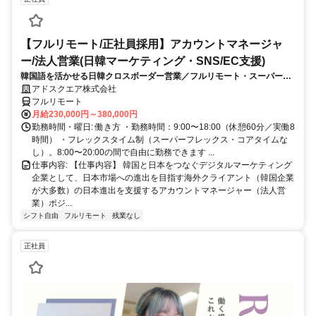
【フルリモート/正社員採用】アカウントマネージャ
ー/法人営業(日韓マーケティング・SNS/EC支援)
韓国語を活かせる日韓クロスボーダー営業／フルリモート・スーパーフ
レックス
アドスクエア株式会社
フルリモート
月給230,000円～380,000円
勤務時間・曜日: 働き方 ・勤務時間：9:00〜18:00（休憩60分／実働8
時間） ・フレックスタイム制（スーパーフレックス・コアタイムな
し）。8:00〜20:00の間で自由に勤務できます ...
仕事内容: 【仕事内容】 韓国と日本をつなぐデジタルマーケティング
企業として、日本市場への進出を目指す海外クライアント（韓国企業
が大多数）の日本進出を支援するアカウントマネージャー（法人営
業）ポジ...
シフト自由
フルリモート
残業なし
正社員