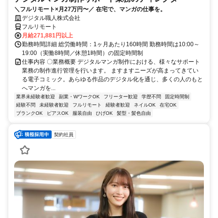
＼フルリモート×月27万円〜／ 在宅で、マンガの仕事を。
デジタル職人株式会社
フルリモート
月給271,881円以上
勤務時間詳細 総労働時間：1ヶ月あたり160時間 勤務時間は10:00～
19:00（実働8時間／休憩1時間）の固定時間制
仕事内容 〇業務概要 デジタルマンガ制作における、様々なサポート
業務の制作進行管理を行います。 ますますニーズが高まってきてい
る電子コミック。あらゆる作品のデジタル化を通じ、多くの人のもと
へマンガを...
業界未経験者歓迎
副業・WワークOK
フリーター歓迎
学歴不問
固定時間制
経験不問
未経験者歓迎
フルリモート
経験者歓迎
ネイルOK
在宅OK
ブランクOK
ピアスOK
服装自由
ひげOK
髪型・髪色自由
契約社員