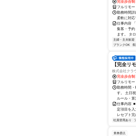
完全歩合制
フルリモー
勤務時間詳細
柔軟に対応
仕事内容 
集客・予約
ます。 タロ
主婦・主夫歓迎
ブランクOK
長
【完全リモ
株式会社クラ
完全歩合制
フルリモー
勤務時間・
す。 土日
ルール・算
仕事内容:
定項目を入
レセプト完
社員登用あり
業務委託