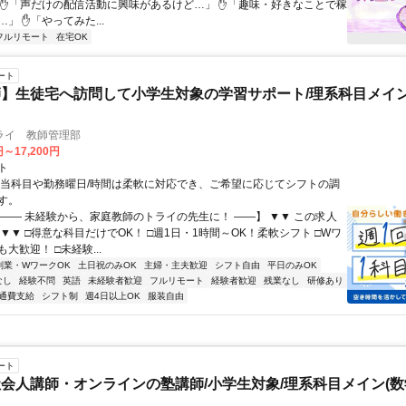
 ✋「声だけの配信活動に興味があるけど…」 ✋「趣味・好きなことで稼
」 ✋「やってみた...
フルリモート
在宅OK
ート
】生徒宅へ訪問して小学生対象の学習サポート/理系科目メイン
ライ 教師管理部
円～17,200円
ト
担当科目や勤務曜日/時間は柔軟に対応でき、ご希望に応じてシフトの調
す。
【―― 未経験から、家庭教師のトライの先生に！ ――】 ▼▼ この求人
！ ▼▼ □得意な科目だけでOK！ □週1日・1時間～OK！柔軟シフト □Wワ
大歓迎！ □未経験...
副業・WワークOK
土日祝のみOK
主婦・主夫歓迎
シフト自由
平日のみOK
なし
経験不問
英語
未経験者歓迎
フルリモート
経験者歓迎
残業なし
研修あり
通費支給
シフト制
週4日以上OK
服装自由
ート
会人講師・オンラインの塾講師/小学生対象/理系科目メイン(