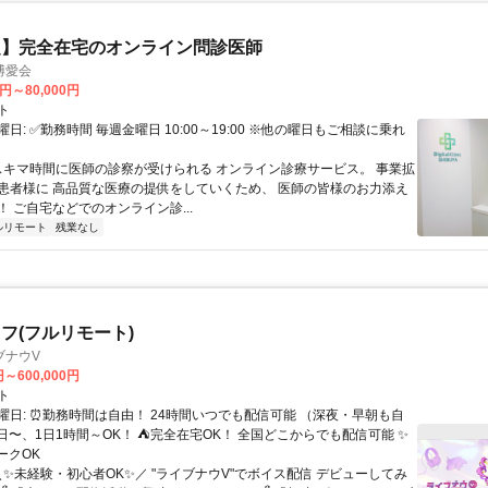
定】完全在宅のオンライン問診医師
博愛会
0円～80,000円
ト
日: ✅勤務時間 毎週金曜日 10:00～19:00 ※他の曜日もご相談に乗れ
 スキマ時間に医師の診察が受けられる オンライン診療サービス。 事業拡
患者様に 高品質な医療の提供をしていくため、 医師の皆様のお力添え
 ご自宅などでのオンライン診...
ルリモート
残業なし
フ(フルリモート)
ブナウV
円～600,000円
ト
曜日: ⏰勤務時間は自由！ 24時間いつでも配信可能 （深夜・早朝も自
日〜、1日1時間～OK！ ⛺完全在宅OK！ 全国どこからでも配信可能 ✨
ークOK
＼✨未経験・初心者OK✨／ "ライブナウV"でボイス配信 デビューしてみ