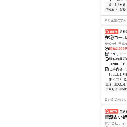
主婦・主夫歓迎
研修あり
在宅O
同じ企業の求人
業務
在宅コー
株式会社日本
時給2,000
フルリモー
勤務時間詳細
10:00~19:
仕事内容 
円以上も可
働き方と 収
主婦・主夫歓迎
研修あり
在宅O
同じ企業の求人
業務
電話占い師
株式会社ティ