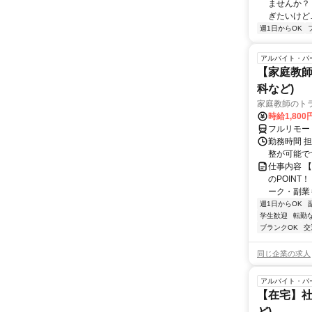
ませんか？
ぎたいけど…
週1日からOK
アルバイト・パ
【家庭教師
科など)
家庭教師のト
時給1,800
フルリモー
勤務時間 
整が可能で
仕事内容 
のPOINT
ーク・副業も
週1日からOK
学生歓迎
転勤
ブランクOK
交
同じ企業の求人
アルバイト・パ
【在宅】社
ど)