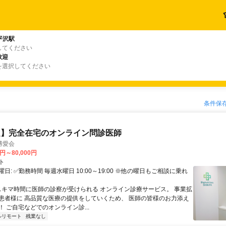
平沢駅
してください
歓迎
を選択してください
条件保
定】完全在宅のオンライン問診医師
博愛会
0円～80,000円
ト
日: ✅勤務時間 毎週水曜日 10:00～19:00 ※他の曜日もご相談に乗れ
 スキマ時間に医師の診察が受けられる オンライン診療サービス。 事業拡
患者様に 高品質な医療の提供をしていくため、 医師の皆様のお力添え
 ご自宅などでのオンライン診...
ルリモート
残業なし