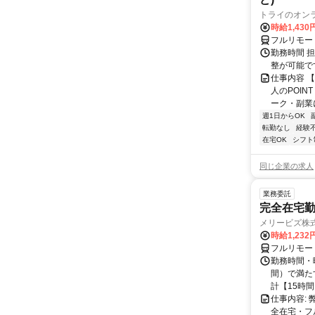
トライのオン
時給1,430
フルリモー
勤務時間 
整が可能で
仕事内容 
人のPOIN
ーク・副業に
週1日からOK
転勤なし
経験
在宅OK
シフト
同じ企業の求人
業務委託
完全在宅勤
メリービズ株
時給1,23
フルリモー
勤務時間・曜
間）で満たす
計【15時間】
仕事内容:
全在宅・フ