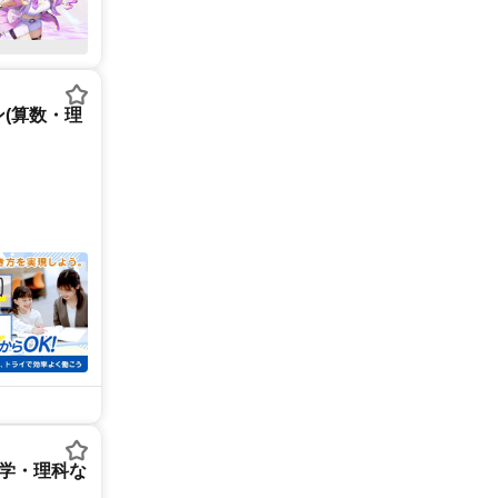
(算数・理
数学・理科な