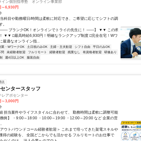
ライン個別指導塾 オンライン事業部
円～6,930円
ト
担当科目や勤務曜日/時間は柔軟に対応でき、ご希望に応じてシフトの調
す。
【―― ブランクOK！オンラインでトライの先生に！ ――】 ▼▼ この求
T！ ▼▼ □最高時給6,930円！明確なランクアップ制度 □完全在宅！Wワ
最適なオンライン指...
副業・WワークOK
土日祝のみOK
主婦・主夫歓迎
シフト自由
平日のみOK
不問
未経験者歓迎
フルリモート
経験者歓迎
残業なし
有資格者歓迎
研修あり
制
週4日以上OK
服装自由
委託
ルセンタースタッフ
テレアポセンター
円～3,000円
ト
細 担当案件やライフスタイルに合わせて、 勤務時間は柔軟に調整可能
例】 ・9:00～18:00 ・10:00～19:00 ・12:00～20:00 など 企業の営
.
＜アウトバウンドコール経験者歓迎＞ これまで培ってきた架電スキルや
獲得の経験を、 全国どこからでも活かせる フルリモートのお仕事で
ただくのは、 法人企業へのアウト...