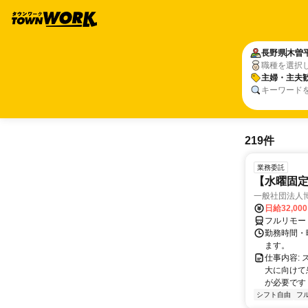
長野県
木曽
職種を選択
主婦・主夫
キーワード
219件
業務委託
【水曜固
一般社団法人
日給32,00
フルリモー
勤務時間・曜
ます。
仕事内容:
大に向けて
が必要です！
シフト自由
フ