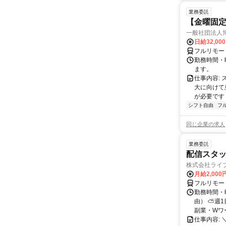
業務委託
【金曜固
一般社団法人
日給32,00
フルリモー
勤務時間・曜
ます。
仕事内容:
大に向けて
が必要です！
シフト自由
フ
同じ企業の求人
業務委託
配信スタッ
株式会社ライ
月給2,000
フルリモー
勤務時間・
由） ⛅週1
副業・Wワ
仕事内容: 