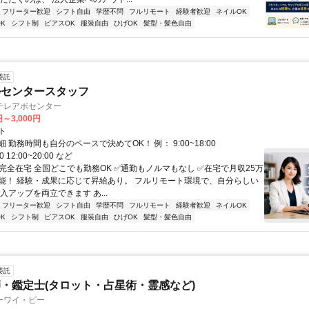
フリーター歓迎
シフト自由
学歴不問
フルリモート
経験者歓迎
ネイルOK
K
シフト制
ピアスOK
服装自由
ひげOK
髪型・髪色自由
委託
ルセンタースタッフ
テレアポセンター
円～3,000円
ト
 勤務時間も自分のペースで決めてOK！ 例： 9:00~18:00
00 12:00~20:00 など
✅完全在宅 全国どこでも勤務OK ✅通勤もノルマもなし ✅在宅で月収25万
能！ 経験・成果に応じて昇給あり。 フルリモート環境で、自分らしい
入アップを両立できます あ...
フリーター歓迎
シフト自由
学歴不問
フルリモート
経験者歓迎
ネイルOK
K
シフト制
ピアスOK
服装自由
ひげOK
髪型・髪色自由
委託
・鑑定士(タロット・占星術・霊感など)
ーワイ・ピー