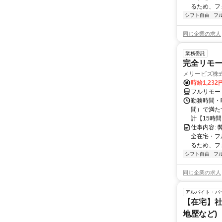
るため、フ
シフト自由
フ
同じ企業の求人
業務委託
完全リモー
メリービズ株
時給1,23
フルリモー
勤務時間・曜
間）で満たす
計【15時間】
仕事内容:
全在宅・フ
るため、フ
シフト自由
フ
同じ企業の求人
アルバイト・パ
【在宅】社
地歴など)