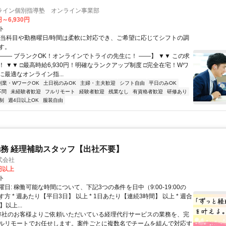
ライン個別指導塾 オンライン事業部
円～6,930円
ト
担当科目や勤務曜日/時間は柔軟に対応でき、ご希望に応じてシフトの調
す。
【―― ブランクOK！オンラインでトライの先生に！ ――】 ▼▼ この求
T！ ▼▼ □最高時給6,930円！明確なランクアップ制度 □完全在宅！Wワ
最適なオンライン指...
副業・WワークOK
土日祝のみOK
主婦・主夫歓迎
シフト自由
平日のみOK
不問
未経験者歓迎
フルリモート
経験者歓迎
残業なし
有資格者歓迎
研修あり
制
週4日以上OK
服装自由
務 経理補助スタッフ【出社不要】
式会社
2円以上
ト
日: 稼働可能な時間について、下記3つの条件を日中（9:00-19:00の
方 * 週あたり【平日3日】 以上 * 1日あたり【連続3時間】 以上 * 週合
以上...
 弊社のお客様よりご依頼いただいている経理代行サービスの業務を、完
ルリモートでお任せします。案件ごとに複数名でチームを組んで対応す