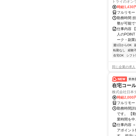
トライのオン
時給1,430
フルリモー
勤務時間 
整が可能で
仕事内容 
人のPOIN
ーク・副業に
週1日からOK
転勤なし
経験
在宅OK
シフト
同じ企業の求人
業務
在宅コー
株式会社日本
時給2,000
フルリモー
勤務時間詳
です。 【勤務
業時間を中..
仕事内容 
アポイント
す。 担当い