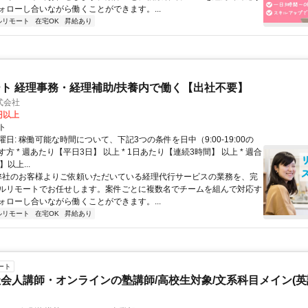
ォローし合いながら働くことができます。...
ルリモート
在宅OK
昇給あり
ト 経理事務・経理補助/扶養内で働く【出社不要】
式会社
2円以上
ト
日: 稼働可能な時間について、下記3つの条件を日中（9:00-19:00の
方 * 週あたり【平日3日】 以上 * 1日あたり【連続3時間】 以上 * 週合
以上...
 弊社のお客様よりご依頼いただいている経理代行サービスの業務を、完
ルリモートでお任せします。案件ごとに複数名でチームを組んで対応す
ォローし合いながら働くことができます。...
ルリモート
在宅OK
昇給あり
ート
会人講師・オンラインの塾講師/高校生対象/文系科目メイン(