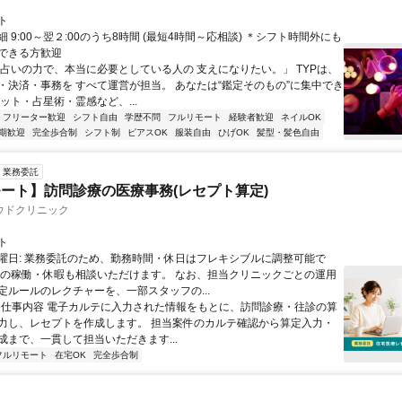
ト
 9:00～翌２:00のうち8時間 (最短4時間～応相談) ＊シフト時間外にも
できる方歓迎
「占いの力で、本当に必要としている人の 支えになりたい。」 TYPは、
・決済・事務を すべて運営が担当。 あなたは“鑑定そのもの”に集中でき
ット・占星術・霊感など、...
フリーター歓迎
シフト自由
学歴不問
フルリモート
経験者歓迎
ネイルOK
期歓迎
完全歩合制
シフト制
ピアスOK
服装自由
ひげOK
髪型・髪色自由
業務委託
ート】訪問診療の医療事務(レセプト算定)
ウドクリニック
ト
曜日: 業務委託のため、勤務時間・休日はフレキシブルに調整可能で
祝の稼働・休暇も相談いただけます。 なお、担当クリニックごとの運用
定ルールのレクチャーを、一部スタッフの...
 ■ 仕事内容 電子カルテに入力された情報をもとに、訪問診療・往診の算
力し、レセプトを作成します。 担当案件のカルテ確認から算定入力・
成まで、一貫して担当いただきます...
フルリモート
在宅OK
完全歩合制