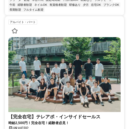
午前
経験者歓迎
ネイルOK
有資格者歓迎
研修あり
夕方
在宅OK
ブランクOK
長期歓迎
フルタイム歓迎
アルバイト・パート
【完全在宅】テレアポ・インサイドセールス
時給2,500円！完全在宅！経験者必見！
(株)HERP