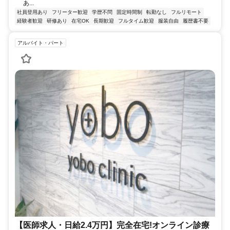
あ...
社員登用あり
フリーター歓迎
学歴不問
固定時間制
転勤なし
フルリモート
経験者歓迎
研修あり
在宅OK
長期歓迎
フルタイム歓迎
服装自由
履歴書不要
アルバイト・パート
【医師求人・日給2.4万円】完全在宅!オンライン診療