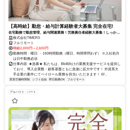
【高時給】勤怠・給与計算経験者大募集 完全在宅!
在宅勤務で勤怠管理、給与関連業務！労務責任者経験大募集！しっかり
稼ぎたい方、注目！
株式会社TIMERS
フルリモート
時給2,000円～2,600円
勤務時間・曜日: ・160時間勤務（曜日、時間帯問わず） ※入社初月
は日中勤務必須
仕事内容: ★急募★ 私たちは、BtoB向けの業務支援サービスを提供し
ており、導入企業数・顧客基盤ともに急速に拡大中です！ 外資系大
手企業の案件にてペイロール業務を担当いただきます！ ////...
変形労働時間制
シフト自由
即日勤務OK
フルリモート
アルバイト・パート