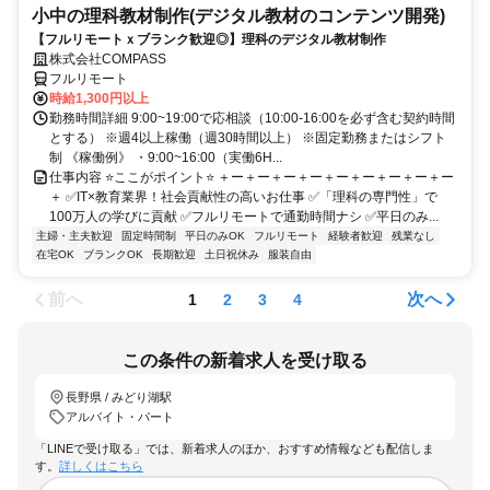
小中の理科教材制作(デジタル教材のコンテンツ開発)
【フルリモートｘブランク歓迎◎】理科のデジタル教材制作
株式会社COMPASS
フルリモート
時給1,300円以上
勤務時間詳細 9:00~19:00で応相談（10:00-16:00を必ず含む契約時間
とする） ※週4以上稼働（週30時間以上） ※固定勤務またはシフト
制 《稼働例》 ・9:00~16:00（実働6H...
仕事内容 ⭐ここがポイント⭐ ＋ー＋ー＋ー＋ー＋ー＋ー＋ー＋ー＋ー
＋ ✅IT×教育業界！社会貢献性の高いお仕事 ✅「理科の専門性」で
100万人の学びに貢献 ✅フルリモートで通勤時間ナシ ✅平日のみ...
主婦・主夫歓迎
固定時間制
平日のみOK
フルリモート
経験者歓迎
残業なし
在宅OK
ブランクOK
長期歓迎
土日祝休み
服装自由
前へ
次へ
1
2
3
4
この条件の新着求人を受け取る
長野県 / みどり湖駅
アルバイト・パート
「LINEで受け取る」では、新着求人のほか、おすすめ情報なども配信しま
す。
詳しくはこちら