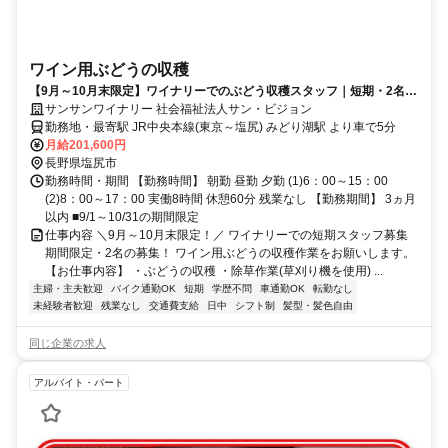
ワイン用ぶどうの収穫
【9月～10月末限定】ワイナリーでのぶどう収穫スタッフ｜短期・2名の
募集！未経験歓迎
サンサンワイナリー 社会福祉法人サン・ビジョン
勤務地・最寄駅 JR中央本線(東京～塩尻) みどり湖駅 より車で5分
月給201,600円
長野県塩尻市
勤務時間・期間 【勤務時間】 朝勤 昼勤 夕勤 (1)6：00～15：00
(2)8：00～17：00 実働8時間 休憩60分 残業なし 【勤務期間】 3ヵ月
以内 ■9/1～10/31の期間限定
仕事内容 ＼9月～10月末限定！／ ワイナリーでの短期スタッフ募集
期間限定・2名の募集！ ワイン用ぶどうの収穫作業をお願いします。
【お仕事内容】 ・ぶどうの収穫 ・除草作業(草刈り機を使用) ...
主婦・主夫歓迎
バイク通勤OK
短期
学歴不問
車通勤OK
転勤なし
未経験者歓迎
残業なし
交通費支給
日中
シフト制
髪型・髪色自由
同じ企業の求人
アルバイト・パート