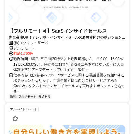
【フルリモート可】SaaSインサイドセールス
完全在宅OK！テレアポ・インサイドセールス経験者向けのポジションで
す！
(株)エクサウィザーズ
フルリモート
時給1,700円
勤務時間・曜日: 平日 週30時間以上勤務可能な方。 ※9:00 - 15:00や
12:00-18:00など。時間帯は相談可 ※残業は基本的にないように人員
体制を常にアップデートしていますが、繁忙...
仕事内容: 新規顧客へのSaaSサービスに関する電話営業をお願いする
ポジションとなります。介護事業所様に向け自社サービスである
CareWiz タクストのインサイドセールスを実施するポジションとなり
ま...
急募
フルリモート
昇給あり
アルバイト・パート