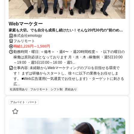
Webマーケター
家庭も大切。でも自分も成長し続けたい！そんな20代30代の”前のめ
り”なママさんたちがフルリモートで活躍中♪
株式会社emology
フルリモート
時給1,226円～1,500円
勤務時間・曜日: ＜備考＞ ・週4〜 ・週20時間程度～ ・以下の曜日の
稼働は原則必須となっております 月・水・木 ↓稼働例 ・週5日10:00
～19:00 ・週5日10:00～16:00 ・週5...
仕事内容: 未経験からWebマーケティングのプロを目指せる環境で
す！ まずは研修からスタートし、徐々に以下の業務をお任せしま
す。 ■Web広告運用(一気通貫でお任せします) ・ターゲットに刺さる
広...
社員登用あり
フルリモート
シフト制
昇給あり
アルバイト・パート