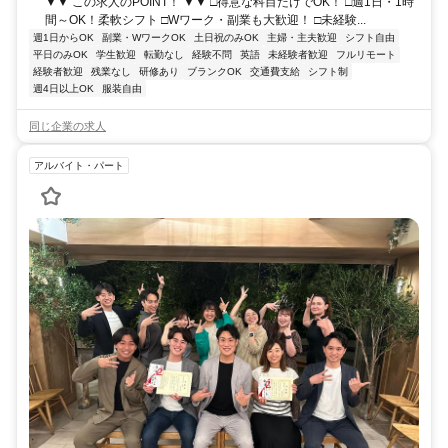
▼▼ この求人のPOINT！ ▼▼ □得意な科目だけでOK！ □週1日・1時
間～OK！柔軟シフト □Wワーク・副業も大歓迎！ □未経験...
週1日からOK
副業・WワークOK
土日祝のみOK
主婦・主夫歓迎
シフト自由
平日のみOK
学生歓迎
転勤なし
経験不問
英語
未経験者歓迎
フルリモート
経験者歓迎
残業なし
研修あり
ブランクOK
交通費支給
シフト制
週4日以上OK
服装自由
同じ企業の求人
アルバイト・パート