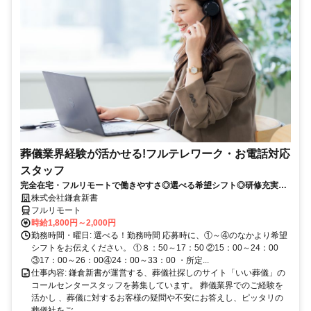
葬儀業界経験が活かせる!フルテレワーク・お電話対応
スタッフ
完全在宅・フルリモートで働きやすさ◎選べる希望シフト◎研修充実だ
から未経験でも安心！平日休みありの完全週休2日制で充実のワークラ
株式会社鎌倉新書
イフバランス！
フルリモート
時給1,800円～2,000円
勤務時間・曜日: 選べる！勤務時間 応募時に、①～④のなかより希望
シフトをお伝えください。 ①８：50～17：50 ②15：00～24：00
③17：00～26：00④24：00～33：00 ・所定...
仕事内容: 鎌倉新書が運営する、葬儀社探しのサイト「いい葬儀」の
コールセンタースタッフを募集しています。 葬儀業界でのご経験を
活かし 、葬儀に対するお客様の疑問や不安にお答えし、ピッタリの
葬儀社をご...