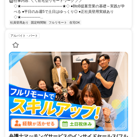
仕事内容: ＼＼在宅型リモートワーク ／／
◇★───────────────★◇ ●BtoB提案営業の基礎～実践が学
べる ●平日のみ週5で土日はゆっくり◎ ●正社員登用実績あり
◇★───────...
社員登用あり
固定時間制
フルリモート
在宅OK
アルバイト・パート
弁護士マッチングサービスのインサイドセールス(フル