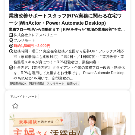
業務改善サポートスタッフ(RPA実務に関わる在宅ワ
ーク|WinActor・Power Automate Desktop)
業務フロー整理から自動化まで｜RPAを使った“現場の業務改善”を支え
る在宅ワーク｜週5日・1日6時間～
株式会社クレアスバリュー
フルリモート
時給1,500円～2,000円
勤務時間・曜日: * 完全在宅勤務／全国から応募OK * フレックス対応
可（家庭事情にも柔軟対応） * 週5日～／1日6時間～ * 業務改善・業
務整理スキルが身につく * RPA経験者は、業務内容・...
仕事内容: 【業務内容】 クライアント企業の業務フロー改善・効率化
を、RPAを活用して支援するお仕事です。 Power Automate Desktop
や WinActor を用いて、定型業務の...
即日勤務OK
固定時間制
フルリモート
残業なし
アルバイト・パート