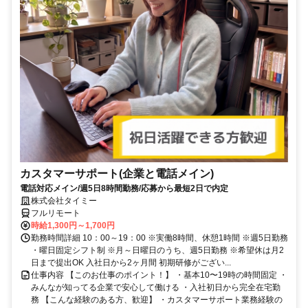
カスタマーサポート(企業と電話メイン)
電話対応メイン/週5日8時間勤務/応募から最短2日で内定
株式会社タイミー
フルリモート
時給1,300円～1,700円
勤務時間詳細 10：00～19：00 ※実働8時間、休憩1時間 ※週5日勤務
・曜日固定シフト制 ※月～日曜日のうち、週5日勤務 ※希望休は月2
日まで提出OK 入社日から2ヶ月間 初期研修がござい...
仕事内容 【このお仕事のポイント！】 ・基本10〜19時の時間固定 ・
みんなが知ってる企業で安心して働ける ・入社初日から完全在宅勤
務 【こんな経験のある方、歓迎】 ・カスタマーサポート業務経験の