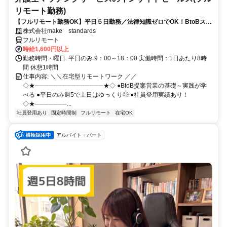
リモート勤務)
【フルリモート勤務OK】平日５日勤務／法律知識ゼロでOK！BtoBスキ
ルが身につく営業職
株式会社make standards
フルリモート
時給1,600円以上
勤務時間・曜日: 平日のみ 9：00～18：00 実働時間：1日あたり8時
間 休憩1時間
仕事内容: ＼＼在宅型リモートワーク ／／
◇★───────────────★◇ ●BtoB提案営業の基礎～実践が学
べる ●平日のみ週5で土日はゆっくり◎ ●社員登用実績あり！
◇★───────...
社員登用あり
固定時間制
フルリモート
在宅OK
アルバイト・パート