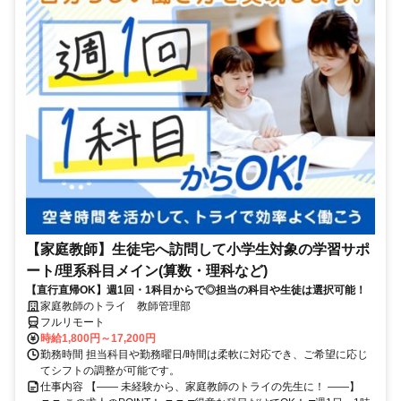
【家庭教師】生徒宅へ訪問して小学生対象の学習サポ
ート/理系科目メイン(算数・理科など)
【直行直帰OK】週1回・1科目からで◎担当の科目や生徒は選択可能！
家庭教師のトライ 教師管理部
フルリモート
時給1,800円～17,200円
勤務時間 担当科目や勤務曜日/時間は柔軟に対応でき、ご希望に応じ
てシフトの調整が可能です。
仕事内容 【―― 未経験から、家庭教師のトライの先生に！ ――】