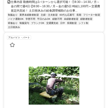
仕事内容 勤務時間は2パターンから選択可能！ ①8:30～14:30／月～
金の間で週4日 ②8:00～16:30／月～金の週5日 時給1,100円＋交通費
規定内支給！ 土日祝休みの給食調理補助のお仕事...
制服あり
業界未経験者歓迎
主婦・主夫歓迎
60代も応募可
長期
フリーター歓迎
バイク通勤OK
学歴不問
平日のみOK
経験不問
未経験者歓迎
経験者歓迎
研修あり
制服貸与
ブランクOK
交通費支給
日中
長期歓迎
シフト制
土日祝休み
アルバイト・パート