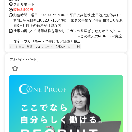
フルリモート
時給2,500円
勤務時間・曜日: ・09:00〜19:00 ・平日のみ勤務(土日祝はお休み) ・
週4日から勤務OK(120〜160h/月) ・家庭の事情など事前相談OK ※原
則3ヶ月以上の勤務が可能な方
仕事内容: ／／ 営業経験を活かして ガッツリ稼ぎませんか？ ＼＼ ＝
＝＝＝＝＝＝＝＝＝＝＝＝＝＝＝＝＝＝ \\ この求人のPOINT // ✅完全
在宅・フルリモートで働ける ✅経験と技...
シフト自由
英語
フルリモート
在宅OK
シフト制
アルバイト・パート