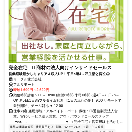
完全在宅 IT商材の法人向けインサイドセールス
営業経験活かしキャリア＆収入UP！平日×週4～私生活と両立◎
リーグル株式会社
フルリモート
時給1,600円～2,620円
勤務時間詳細 9:00～18:00 (実働8時間/休憩1時間) 週4日～/1日7h～
OK 週5日/1日8hフルタイム歓迎 【1日の流れの例】 9:00 リモートで
業務開始、チーム朝礼 ▼ 12:00...
仕事内容 雇用形態：アルバイト・パート 職種：IT/通信製品法人営
業、Webサービス法人営業、アウトバウンドコールスタッフ
┏○o。.。──────────────┓ ＜完全在宅＞営業経験を活かし...
業界未経験者歓迎
社員登用あり
副業・WワークOK
主婦・主夫歓迎
フリーター歓迎
学歴不問
固定時間制
平日のみOK
転勤なし
フルリモート