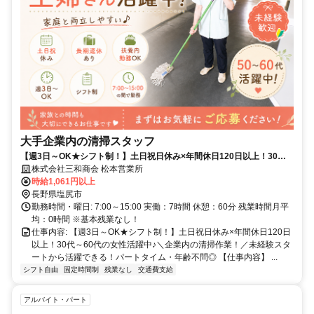
大手企業内の清掃スタッフ
【週3日～OK★シフト制！】土日祝日休み×年間休日120日以上！30代
～60代の女性活躍中♪＼企業内の清掃作業！／未経験スタートから活躍
株式会社三和商会 松本営業所
できる！パートタイム・年齢不問◎
時給1,061円以上
長野県塩尻市
勤務時間・曜日: 7:00～15:00 実働：7時間 休憩：60分 残業時間月平
均：0時間 ※基本残業なし！
仕事内容: 【週3日～OK★シフト制！】土日祝日休み×年間休日120日
以上！30代～60代の女性活躍中♪＼企業内の清掃作業！／未経験スタ
ートから活躍できる！パートタイム・年齢不問◎ 【仕事内容】 ...
シフト自由
固定時間制
残業なし
交通費支給
アルバイト・パート