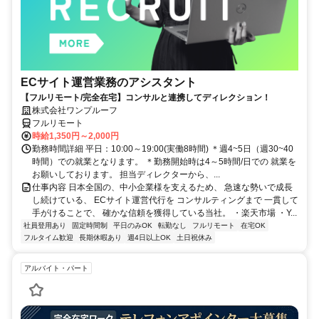
ECサイト運営業務のアシスタント
【フルリモート/完全在宅】コンサルと連携してディレクション！
株式会社ワンプルーフ
フルリモート
時給1,350円～2,000円
勤務時間詳細 平日：10:00～19:00(実働8時間) ＊週4~5日（週30~40
時間）での就業となります。 ＊勤務開始時は4～5時間/日での 就業を
お願いしております。 担当ディレクターから、...
仕事内容 日本全国の、中小企業様を支えるため、 急速な勢いで成長
し続けている、 ECサイト運営代行を コンサルティングまで 一貫して
手がけることで、 確かな信頼を獲得している当社。 ・楽天市場 ・Y...
社員登用あり
固定時間制
平日のみOK
転勤なし
フルリモート
在宅OK
フルタイム歓迎
長期休暇あり
週4日以上OK
土日祝休み
アルバイト・パート