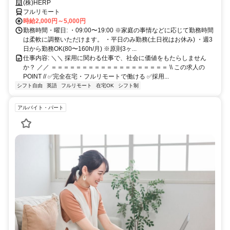
最先端の採用システムに携われる！
(株)HERP
フルリモート
時給2,000円～5,000円
勤務時間・曜日: ・09:00〜19:00 ※家庭の事情などに応じて勤務時間
は柔軟に調整いただけます。 ・平日のみ勤務(土日祝はお休み) ・週3
日から勤務OK(80〜160h/月) ※原則3ヶ...
仕事内容: ＼＼ 採用に関わる仕事で、社会に価値をもたらしません
か？ ／／ ＝＝＝＝＝＝＝＝＝＝＝＝＝＝＝＝＝＝＝ \\ この求人の
POINT // ✅完全在宅・フルリモートで働ける ✅採用...
シフト自由
英語
フルリモート
在宅OK
シフト制
アルバイト・パート