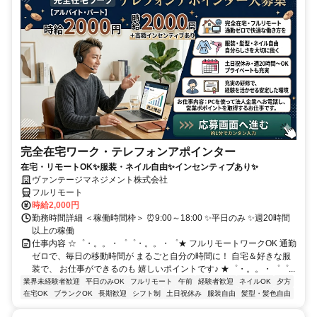
完全在宅ワーク・テレフォンアポインター
在宅・リモートOK✨服装・ネイル自由✨インセンティブあり✨
ヴァンテージマネジメント株式会社
フルリモート
時給2,000円
勤務時間詳細 ＜稼働時間枠＞ ⏰9:00～18:00 ✨平日のみ ✨週20時間
以上の稼働
仕事内容 ☆゜・。。・゜゜・。。・゜★ フルリモートワークOK 通勤
ゼロで、毎日の移動時間が まるごと自分の時間に！ 自宅＆好きな服
装で、 お仕事ができるのも 嬉しいポイントです♪ ★゜・。。・゜゜...
業界未経験者歓迎
平日のみOK
フルリモート
午前
経験者歓迎
ネイルOK
夕方
在宅OK
ブランクOK
長期歓迎
シフト制
土日祝休み
服装自由
髪型・髪色自由