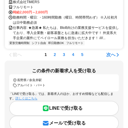
ぎたい方、注目！
株式会社TIMERS
フルリモート
時給2,000円～2,600円
勤務時間・曜日: ・160時間勤務（曜日、時間帯問わず） ※入社初月
は日中勤務必須
仕事内容: ★急募★ 私たちは、BtoB向けの業務支援サービスを提供し
ており、導入企業数・顧客基盤ともに急速に拡大中です！ 外資系大
手企業の案件にてペイロール業務を担当いただきます！ ////...
変形労働時間制
シフト自由
即日勤務OK
フルリモート
前へ
次へ
1
2
3
4
5
この条件の新着求人を受け取る
長野県 / 奈良井駅
アルバイト・パート
「LINEで受け取る」では、新着求人のほか、おすすめ情報なども配信しま
す。
詳しくはこちら
LINEで受け取る
メールで受け取る