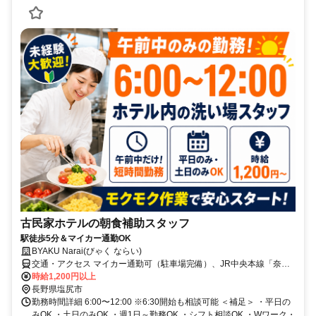
古民家ホテルの朝食補助スタッフ
駅徒歩5分＆マイカー通勤OK
BYAKU Narai(びゃく ならい)
交通・アクセス マイカー通勤可（駐車場完備）、JR中央本線「奈良
井駅」より徒歩5分
時給1,200円以上
長野県塩尻市
勤務時間詳細 6:00〜12:00 ※6:30開始も相談可能 ＜補足＞ ・平日の
みOK ・土日のみOK ・週1日～勤務OK ・シフト相談OK ・Wワーク・