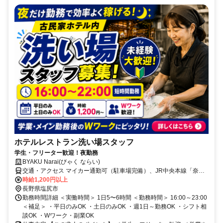
ホテルレストラン洗い場スタッフ
学生・フリーター歓迎！夜勤務
BYAKU Narai(びゃく ならい)
交通・アクセス マイカー通勤可（駐車場完備）、JR中央本線「奈良
井駅」より徒歩5分
時給1,200円以上
長野県塩尻市
勤務時間詳細 ＜実働時間＞ 1日5〜6時間 ＜勤務時間＞ 16:00～23:00
＜補足＞ ・平日のみOK ・土日のみOK ・週1日～勤務OK ・シフト相
談OK ・Wワーク・副業OK