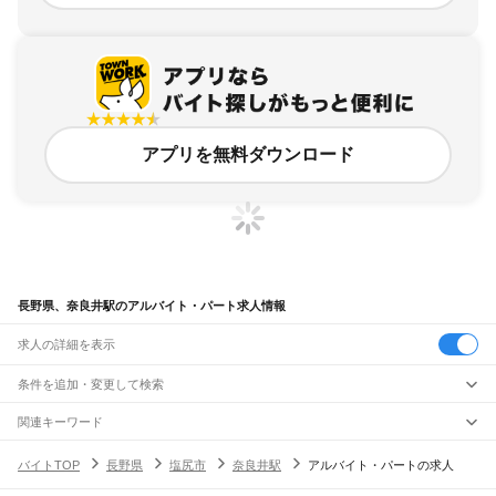
アプリを無料ダウンロード
長野県、奈良井駅のアルバイト・パート求人情報
求人の詳細を表示
条件を追加・変更して検索
市区町村を追加・変更
関連キーワード
完全在宅ワーク 全国
シール貼り 在宅
現在地周辺
ガチャガチャ
犬カフェ
長野県
駅を追加・変更
バイトTOP
長野県
塩尻市
奈良井駅
アルバイト・パートの求人
長野県
すべて
長野市
松本市
上田市
岡谷市
飯田市
諏訪市
須坂市
小諸市
伊那市
駒ヶ根市
中野市