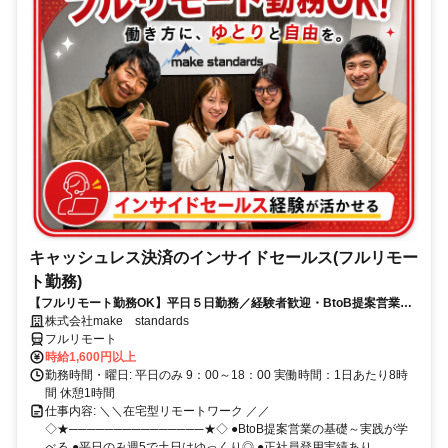
キャッシュレス決済のインサイドセールス(フルリモー
ト勤務)
【フルリモート勤務OK】平日５日勤務／経験者歓迎・BtoB提案営業で
スキルアップ
株式会社make standards
フルリモート
時給1,600円以上
勤務時間・曜日: 平日のみ 9：00～18：00 実働時間：1日あたり8時
間 休憩1時間
仕事内容: ＼＼在宅型リモートワーク ／／
◇★───────────────★◇ ●BtoB提案営業の基礎～実践が学
べる ●平日のみ週5で土日はゆっくり◎ ●正社員登用実績あり