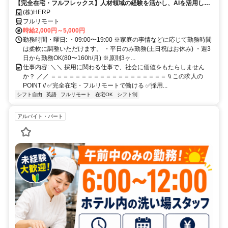
【完全在宅・フルフレックス】人材領域の経験を活かし、AIを活用した
最先端の採用システムに携われる！
(株)HERP
フルリモート
時給2,000円～5,000円
勤務時間・曜日: ・09:00〜19:00 ※家庭の事情などに応じて勤務時間
は柔軟に調整いただけます。 ・平日のみ勤務(土日祝はお休み) ・週3
日から勤務OK(80〜160h/月) ※原則3ヶ...
仕事内容: ＼＼ 採用に関わる仕事で、社会に価値をもたらしません
か？ ／／ ＝＝＝＝＝＝＝＝＝＝＝＝＝＝＝＝＝＝＝ \\ この求人の
POINT // ✅完全在宅・フルリモートで働ける ✅採用...
シフト自由
英語
フルリモート
在宅OK
シフト制
アルバイト・パート