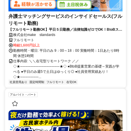
弁護士マッチングサービスのインサイドセールス(フル
リモート勤務)
【フルリモート勤務OK】平日５日勤務／法律知識ゼロでOK！BtoBスキ
ルが身につく営業職
株式会社make standards
フルリモート
時給1,600円以上
勤務時間・曜日: 平日のみ 9：00～18：00 実働時間：1日あたり8時
間 休憩1時間
仕事内容: ＼＼在宅型リモートワーク ／／
◇★───────────────★◇ ●BtoB提案営業の基礎～実践が学
べる ●平日のみ週5で土日はゆっくり◎ ●社員登用実績あり！
◇★───────...
社員登用あり
固定時間制
フルリモート
在宅OK
アルバイト・パート