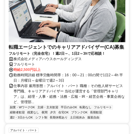
転職エージェントでのキャリアアドバイザー(CA)募集
フルリモート（完全在宅）！週2日～、1日2～3hで応相談！
株式会社メディアハウスホールディングス
フルリモート
時給2,500円以上
勤務時間詳細 標準労働時間帯：16：00～21：00の間で1日2～4h 平
日：月曜日～金曜日で週2～3日
仕事内容 雇用形態：アルバイト・パート 職種：その他人材サービス
専門職、キャリアアドバイザー 当社が運営する「管理部門キャリ
ア」は、経理・人事・総務・法務・広報・IR・経営企画・事業企画な
ど、管理部...
副業・WワークOK
主婦・主夫歓迎
平日のみOK
転勤なし
フルリモート
経験者歓迎
残業なし
夜間
夕方
在宅OK
ブランクOK
長期歓迎
週2・3日からOK
シフト制
長期休暇あり
土日祝休み
服装自由
アルバイト・パート