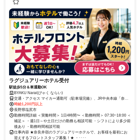
ラグジュアリーホテル受付
駅徒歩5分＆車通勤OK
BYAKU Narai(びゃく ならい)
交通・アクセス マイカー通勤可（駐車場完備）、JR中央本線「奈良
井駅」より徒歩5分
時給1,200円以上
長野県塩尻市
勤務時間詳細 ＜実働時間＞ 1日4時間〜 ＜勤務時間＞ 07:30~18:00 ＜
補足＞ ・週1日～や土日だけの勤務も相談可能 ・シフトにより多少前
後あり ・勤務時間相談可能
仕事内容 ★奈良井宿のラグジュアリーホテルで、お客様を最初にお
迎えするフロントスタッフ募集！★ ・････