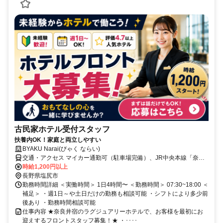
古民家ホテル受付スタッフ
扶養内OK！家庭と両立しやすい
BYAKU Narai(びゃく ならい)
交通・アクセス マイカー通勤可（駐車場完備）、JR中央本線「奈良
井駅」より徒歩5分
時給1,200円以上
長野県塩尻市
勤務時間詳細 ＜実働時間＞ 1日4時間〜 ＜勤務時間＞ 07:30~18:00 ＜
補足＞ ・週1日～や土日だけの勤務も相談可能 ・シフトにより多少前
後あり ・勤務時間相談可能
仕事内容 ★奈良井宿のラグジュアリーホテルで、お客様を最初にお
迎えするフロントスタッフ募集！★ ・････