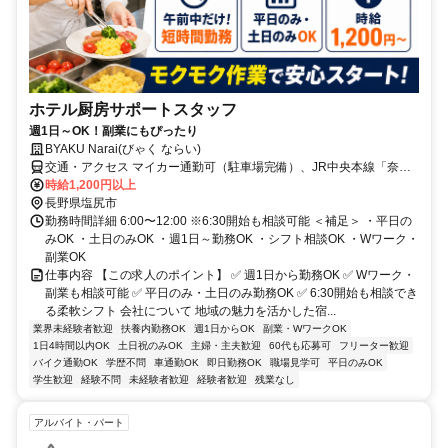
ホテル厨房サポートスタッフ
週1日～OK！副業にもぴったり
BYAKU Narai(びゃく ならい)
交通・アクセス マイカー通勤可（駐車場完備）、JR中央本線「奈良
井駅」より徒歩5分
時給1,200円以上
長野県塩尻市
勤務時間詳細 6:00〜12:00 ※6:30開始も相談可能 ＜補足＞ ・平日の
みOK ・土日のみOK ・週1日～勤務OK ・シフト相談OK ・Wワーク・
副業OK
仕事内容 【この求人のポイント】 ✅ 週1日から勤務OK ✅ Wワーク・
副業も相談可能 ✅ 平日のみ・土日のみ勤務OK ✅ 6:30開始も相談でき
る柔軟シフト 会社について 地域の魅力を活かした宿...
業界未経験者歓迎
扶養内勤務OK
週1日からOK
副業・WワークOK
1日4時間以内OK
土日祝のみOK
主婦・主夫歓迎
60代も応募可
フリーター歓迎
バイク通勤OK
学歴不問
車通勤OK
即日勤務OK
職場見学可
平日のみOK
学生歓迎
経験不問
未経験者歓迎
経験者歓迎
残業なし
アルバイト・パート