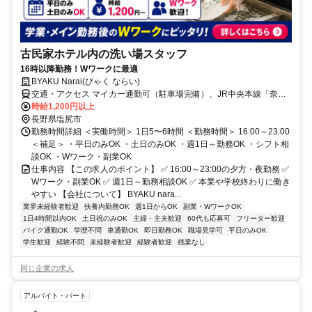
古民家ホテル内の洗い場スタッフ
16時以降勤務！Wワークに最適
BYAKU Narai(びゃく ならい)
交通・アクセス マイカー通勤可（駐車場完備）、JR中央本線「奈良
井駅」より徒歩5分
時給1,200円以上
長野県塩尻市
勤務時間詳細 ＜実働時間＞ 1日5〜6時間 ＜勤務時間＞ 16:00～23:00
＜補足＞ ・平日のみOK ・土日のみOK ・週1日～勤務OK ・シフト相
談OK ・Wワーク・副業OK
仕事内容 【この求人のポイント】 ✅ 16:00～23:00の夕方・夜勤務 ✅
Wワーク・副業OK ✅ 週1日～勤務相談OK ✅ 本業や学校終わりに働き
やすい 【会社について】 BYAKU nara...
業界未経験者歓迎
扶養内勤務OK
週1日からOK
副業・WワークOK
1日4時間以内OK
土日祝のみOK
主婦・主夫歓迎
60代も応募可
フリーター歓迎
バイク通勤OK
学歴不問
車通勤OK
即日勤務OK
職場見学可
平日のみOK
学生歓迎
経験不問
未経験者歓迎
経験者歓迎
残業なし
同じ企業の求人
アルバイト・パート