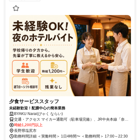
夕食サービススタッフ
未経験歓迎！配膳中心の簡単業務
BYAKU Narai(びゃく ならい)
交通・アクセス マイカー通勤可（駐車場完備）、JR中央本線「奈良
井駅」より徒歩5分
時給1,200円以上
長野県塩尻市
勤務時間詳細 ＜実働時間＞ 1日4時間〜 ＜勤務時間＞ 17:00～22:30