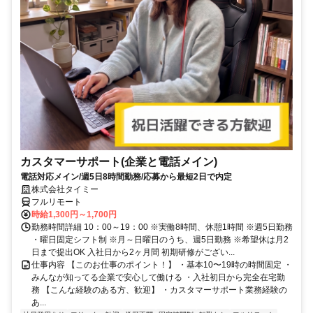
カスタマーサポート(企業と電話メイン)
電話対応メイン/週5日8時間勤務/応募から最短2日で内定
株式会社タイミー
フルリモート
時給1,300円～1,700円
勤務時間詳細 10：00～19：00 ※実働8時間、休憩1時間 ※週5日勤務
・曜日固定シフト制 ※月～日曜日のうち、週5日勤務 ※希望休は月2
日まで提出OK 入社日から2ヶ月間 初期研修がござい...
仕事内容 【このお仕事のポイント！】 ・基本10〜19時の時間固定 ・
みんなが知ってる企業で安心して働ける ・入社初日から完全在宅勤
務 【こんな経験のある方、歓迎】 ・カスタマーサポート業務経験の
あ...