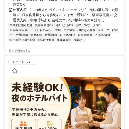
副業OK
仕事内容 【この求人のポイント】 ✅ ホテルならではの落ち着いた環
境 ✅ JR奈良井駅から徒歩5分 ✅ マイカー通勤OK・駐車場完備 ✅ 交
通費支給・制服貸与あり 会社について 地域の魅力を活かし...
業界未経験者歓迎
扶養内勤務OK
週1日からOK
副業・WワークOK
1日4時間以内OK
土日祝のみOK
主婦・主夫歓迎
60代も応募可
フリーター歓迎
バイク通勤OK
学歴不問
車通勤OK
即日勤務OK
職場見学可
平日のみOK
学生歓迎
経験不問
未経験者歓迎
経験者歓迎
残業なし
同じ企業の求人
アルバイト・パート