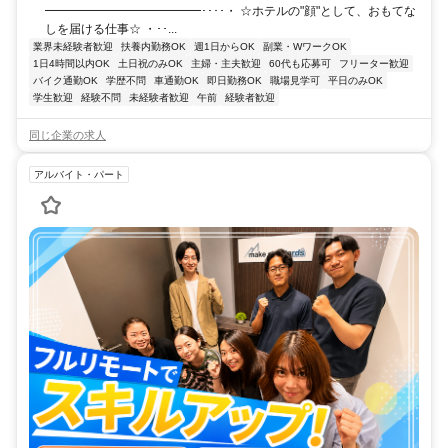
━━━━━━━━━━━━━････・ ☆ホテルの"顔"として、おもてな
しを届ける仕事☆ ・･･...
業界未経験者歓迎
扶養内勤務OK
週1日からOK
副業・WワークOK
1日4時間以内OK
土日祝のみOK
主婦・主夫歓迎
60代も応募可
フリーター歓迎
バイク通勤OK
学歴不問
車通勤OK
即日勤務OK
職場見学可
平日のみOK
学生歓迎
経験不問
未経験者歓迎
午前
経験者歓迎
同じ企業の求人
アルバイト・パート