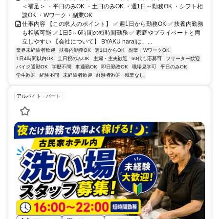
＜補足＞ ・平日のみOK ・土日のみOK ・週1日～勤務OK ・シフト相
談OK ・Wワーク・副業OK
仕事内容 【この求人のポイント】 ✅ 週1日から勤務OK ✅ 扶養内勤務
も相談可能 ✅ 1日5～6時間の短時間勤務 ✅ 家庭やプライベートと両
立しやすい 【会社について】 BYAKU naraiは、...
業界未経験者歓迎
扶養内勤務OK
週1日からOK
副業・WワークOK
1日4時間以内OK
土日祝のみOK
主婦・主夫歓迎
60代も応募可
フリーター歓迎
バイク通勤OK
学歴不問
車通勤OK
即日勤務OK
職場見学可
平日のみOK
学生歓迎
経験不問
未経験者歓迎
経験者歓迎
残業なし
アルバイト・パート