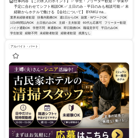
仕事内容 【この求人のポイント】 ✅ 学生・フリーター歓迎 ✅ 学業や
予定に合わせてシフト相談OK ✅ 土日のみ・平日のみも相談可能 ✅ 未
経験からホテルで働ける 【会社について】 BYAKU na...
業界未経験者歓迎
扶養内勤務OK
週1日からOK
副業・WワークOK
1日4時間以内OK
土日祝のみOK
主婦・主夫歓迎
60代も応募可
フリーター歓迎
バイク通勤OK
学歴不問
車通勤OK
即日勤務OK
職場見学可
平日のみOK
学生歓迎
経験不問
未経験者歓迎
経験者歓迎
残業なし
アルバイト・パート