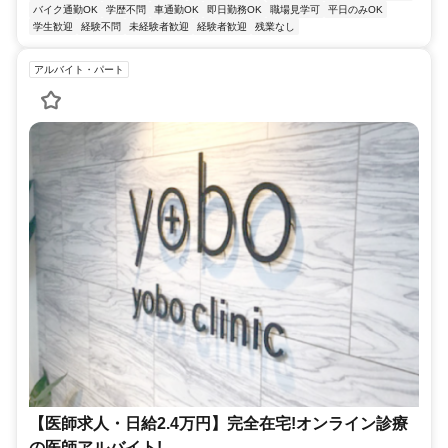
バイク通勤OK
学歴不問
車通勤OK
即日勤務OK
職場見学可
平日のみOK
学生歓迎
経験不問
未経験者歓迎
経験者歓迎
残業なし
アルバイト・パート
【医師求人・日給2.4万円】完全在宅!オンライン診療
の医師アルバイト!