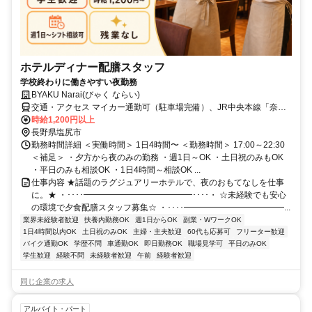
ホテルディナー配膳スタッフ
学校終わりに働きやすい夜勤務
BYAKU Narai(びゃく ならい)
交通・アクセス マイカー通勤可（駐車場完備）、JR中央本線「奈良
井駅」より徒歩5分
時給1,200円以上
長野県塩尻市
勤務時間詳細 ＜実働時間＞ 1日4時間〜 ＜勤務時間＞ 17:00～22:30
＜補足＞ ・夕方から夜のみの勤務 ・週1日～OK ・土日祝のみもOK
・平日のみも相談OK ・1日4時間～相談OK ...
仕事内容 ★話題のラグジュアリーホテルで、夜のおもてなしを仕事
に。★ ・････━━━━━━━━━━━━━････・ ☆未経験でも安心
の環境で夕食配膳スタッフ募集☆ ・････━━━━━━━━━━━━...
業界未経験者歓迎
扶養内勤務OK
週1日からOK
副業・WワークOK
1日4時間以内OK
土日祝のみOK
主婦・主夫歓迎
60代も応募可
フリーター歓迎
バイク通勤OK
学歴不問
車通勤OK
即日勤務OK
職場見学可
平日のみOK
学生歓迎
経験不問
未経験者歓迎
午前
経験者歓迎
同じ企業の求人
アルバイト・パート