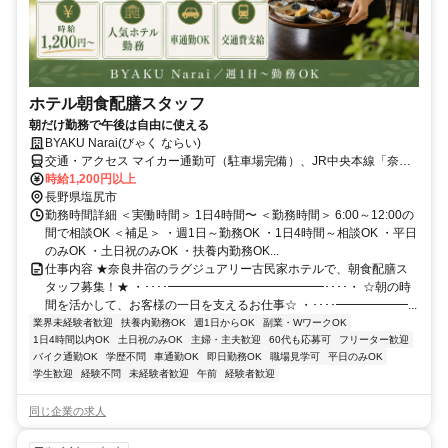
ホテル朝食配膳スタッフ
朝だけ勤務で午後は自由に使える
BYAKU Narai(びゃく ならい)
交通・アクセス マイカー通勤可（駐車場完備）、JR中央本線「奈良
井駅」より徒歩5分
時給1,200円以上
長野県塩尻市
勤務時間詳細 ＜実働時間＞ 1日4時間〜 ＜勤務時間＞ 6:00～12:00の
間で相談OK ＜補足＞ ・週1日～勤務OK ・1日4時間～相談OK ・平日
のみOK ・土日祝のみOK ・扶養内勤務OK...
仕事内容 ★奈良井宿のラグジュアリー古民家ホテルで、朝食配膳ス
タッフ募集！★ ・････━━━━━━━━━━━━━････・ ☆朝の時
間を活かして、お客様の一日を支えるお仕事☆ ・････━━━━━━...
業界未経験者歓迎
扶養内勤務OK
週1日からOK
副業・WワークOK
1日4時間以内OK
土日祝のみOK
主婦・主夫歓迎
60代も応募可
フリーター歓迎
バイク通勤OK
学歴不問
車通勤OK
即日勤務OK
職場見学可
平日のみOK
学生歓迎
経験不問
未経験者歓迎
午前
経験者歓迎
同じ企業の求人