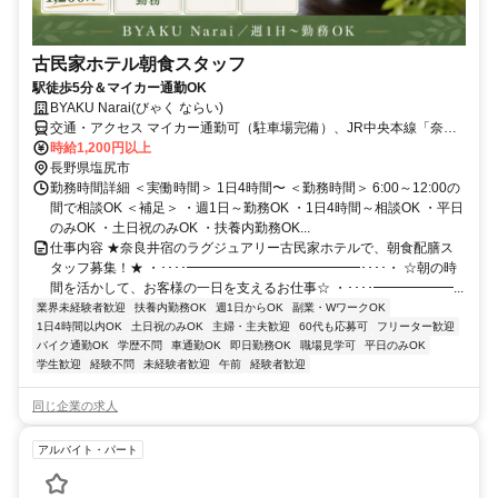
古民家ホテル朝食スタッフ
駅徒歩5分＆マイカー通勤OK
BYAKU Narai(びゃく ならい)
交通・アクセス マイカー通勤可（駐車場完備）、JR中央本線「奈良
井駅」より徒歩5分
時給1,200円以上
長野県塩尻市
勤務時間詳細 ＜実働時間＞ 1日4時間〜 ＜勤務時間＞ 6:00～12:00の
間で相談OK ＜補足＞ ・週1日～勤務OK ・1日4時間～相談OK ・平日
のみOK ・土日祝のみOK ・扶養内勤務OK...
仕事内容 ★奈良井宿のラグジュアリー古民家ホテルで、朝食配膳ス
タッフ募集！★ ・････━━━━━━━━━━━━━････・ ☆朝の時
間を活かして、お客様の一日を支えるお仕事☆ ・････━━━━━━...
業界未経験者歓迎
扶養内勤務OK
週1日からOK
副業・WワークOK
1日4時間以内OK
土日祝のみOK
主婦・主夫歓迎
60代も応募可
フリーター歓迎
バイク通勤OK
学歴不問
車通勤OK
即日勤務OK
職場見学可
平日のみOK
学生歓迎
経験不問
未経験者歓迎
午前
経験者歓迎
同じ企業の求人
アルバイト・パート