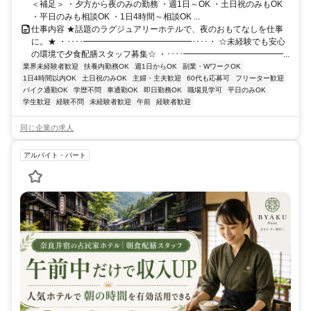
＜補足＞ ・夕方から夜のみの勤務 ・週1日～OK ・土日祝のみもOK
・平日のみも相談OK ・1日4時間～相談OK ...
仕事内容 ★話題のラグジュアリーホテルで、夜のおもてなしを仕事
に。★ ・････━━━━━━━━━━━━━････・ ☆未経験でも安心
の環境で夕食配膳スタッフ募集☆ ・････━━━━━━━━━━━━...
業界未経験者歓迎
扶養内勤務OK
週1日からOK
副業・WワークOK
1日4時間以内OK
土日祝のみOK
主婦・主夫歓迎
60代も応募可
フリーター歓迎
バイク通勤OK
学歴不問
車通勤OK
即日勤務OK
職場見学可
平日のみOK
学生歓迎
経験不問
未経験者歓迎
午前
経験者歓迎
同じ企業の求人
アルバイト・パート