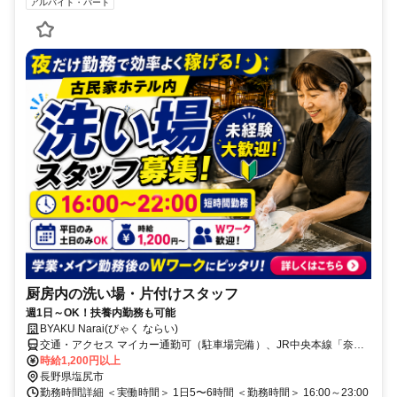
アルバイト・パート
厨房内の洗い場・片付けスタッフ
週1日～OK！扶養内勤務も可能
BYAKU Narai(びゃく ならい)
交通・アクセス マイカー通勤可（駐車場完備）、JR中央本線「奈良
井駅」より徒歩5分
時給1,200円以上
長野県塩尻市
勤務時間詳細 ＜実働時間＞ 1日5〜6時間 ＜勤務時間＞ 16:00～23:00