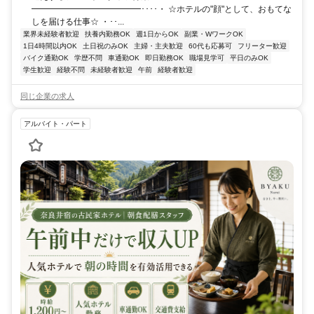
━━━━━━━━━━━━━････・ ☆ホテルの"顔"として、おもてな
しを届ける仕事☆ ・･･...
業界未経験者歓迎
扶養内勤務OK
週1日からOK
副業・WワークOK
1日4時間以内OK
土日祝のみOK
主婦・主夫歓迎
60代も応募可
フリーター歓迎
バイク通勤OK
学歴不問
車通勤OK
即日勤務OK
職場見学可
平日のみOK
学生歓迎
経験不問
未経験者歓迎
午前
経験者歓迎
同じ企業の求人
アルバイト・パート