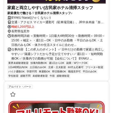
家庭と両立しやすい|古民家ホテル清掃スタッフ
家庭優先で働ける！古民家ホテル清掃スタッフ♪
BYAKU Narai(びゃく ならい)
交通・アクセス マイカー通勤可（駐車場完備）、JR中央本線「奈良
井駅」より徒歩5分
時給1,200円以上
長野県塩尻市
勤務時間詳細 ＜実働時間＞ 1日最大4時間30分 ＜勤務時間＞ 09:00～
15:00 ＜補足＞ ・週1日～OK ・日中のみ勤務 ・平日のみもOK ・土
日祝のみもOK ・体力や生活スタイルに合わせ...
仕事内容 【この求人のポイント】 ✅ 日中だけの勤務で家庭と両立し
やすい ✅ 隔週シフトだから予定が立てやすい ✅ 週1日～・短時間勤
務OK ✅ 扶養内での勤務が可能 【会社について】 BYAKU ...
業界未経験者歓迎
扶養内勤務OK
週1日からOK
副業・WワークOK
1日4時間以内OK
土日祝のみOK
主婦・主夫歓迎
60代も応募可
フリーター歓迎
バイク通勤OK
学歴不問
車通勤OK
即日勤務OK
職場見学可
平日のみOK
学生歓迎
経験不問
未経験者歓迎
午前
経験者歓迎
アルバイト・パート