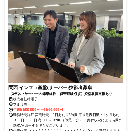
関西 インフラ基盤(サーバー)技術者募集
【3年以上サーバーの構築経験・保守経験必須】資格取得支援あり
株式会社林電子
フルリモート
年俸5,500,000円～6,500,000円
勤務時間詳細 実働時間：1日あたり8時間 平均勤務日数：1ヶ月あた
り19日 〜 20日 ⏰9:00～18:00（休憩60分） ※案件状況により時間外
勤務が 発生する場合がございます。
仕事内容 _/_/_/_/_/_/_/_/_/_/_/_/_/_/_/_/_/_/ メガバンク基盤を支える