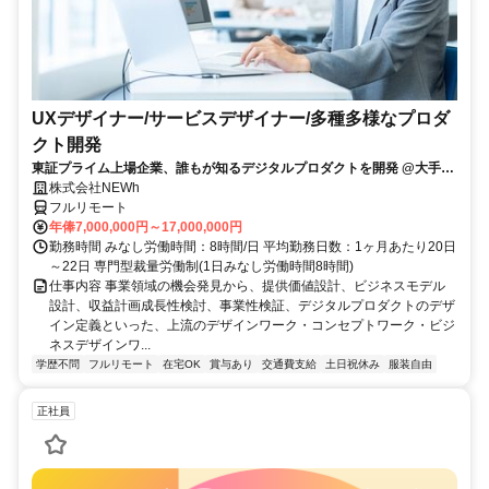
UXデザイナー/サービスデザイナー/多種多様なプロダ
クト開発
東証プライム上場企業、誰もが知るデジタルプロダクトを開発 @大手町
駅
株式会社NEWh
フルリモート
年俸7,000,000円～17,000,000円
勤務時間 みなし労働時間：8時間/日 平均勤務日数：1ヶ月あたり20日
～22日 専門型裁量労働制(1日みなし労働時間8時間)
仕事内容 事業領域の機会発見から、提供価値設計、ビジネスモデル
設計、収益計画成長性検討、事業性検証、デジタルプロダクトのデザ
イン定義といった、上流のデザインワーク・コンセプトワーク・ビジ
ネスデザインワ...
学歴不問
フルリモート
在宅OK
賞与あり
交通費支給
土日祝休み
服装自由
正社員