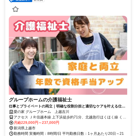
グループホームの介護福祉士
仕事とプライベートの両立｜明確な役割分担と適切なケアを叶える仕組
みが良好な人間関係の秘訣
愛の家 グループホーム 上越吉川
アクセス ＪＲ信越本線 上下浜徒歩約71分、北越急行ほくほく線 くび
き徒歩約72分、ＪＲ信越本線 柿崎徒歩約86分 吉川区総合事務所より
月給229,000円～237,000円
徒歩5分
新潟県上越市
勤務時間 実働時間：8時間/日 平均勤務日数：1ヶ月あたり20日～21