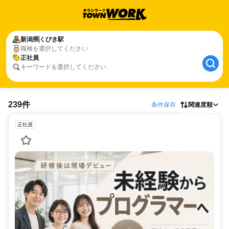
新潟県
くびき駅
職種を選択してください
正社員
キーワードを選択してください
239件
条件保存
関連度順
正社員