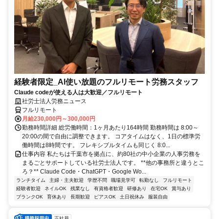
経験者限定_AI使い放題のフルリモート労務スタッフ
Claude codeが使える人は大歓迎／フルリモート
社労士法人労務ニュース
フルリモート
月給230,000円～300,000円
勤務時間詳細 総労働時間：1ヶ月あたり164時間 勤務時間は 8:00～
20:00の間で自由に調整できます。 コアタイムはなく、1日の標準労
働時間は8時間です。 フレキシブルタイムも同じく 8:0...
仕事内容 私たちは千葉市を拠点に、約80社の中小企業の人事労務を
まるごとサポートしている社労士法人です。 **他の事務所と違うとこ
ろ？** Claude Code・ChatGPT・Google Wo...
ランチタイム
主婦・主夫歓迎
学歴不問
職場見学可
転勤なし
フルリモート
経験者歓迎
ネイルOK
残業なし
有資格者歓迎
研修あり
在宅OK
賞与あり
ブランクOK
育休あり
長期歓迎
ピアスOK
土日祝休み
服装自由
正社員