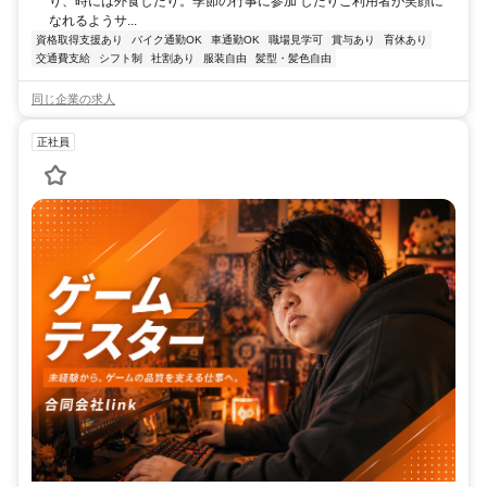
り、時には外食したり。季節の行事に参加 したりご利用者が笑顔に
なれるようサ...
資格取得支援あり
バイク通勤OK
車通勤OK
職場見学可
賞与あり
育休あり
交通費支給
シフト制
社割あり
服装自由
髪型・髪色自由
同じ企業の求人
正社員