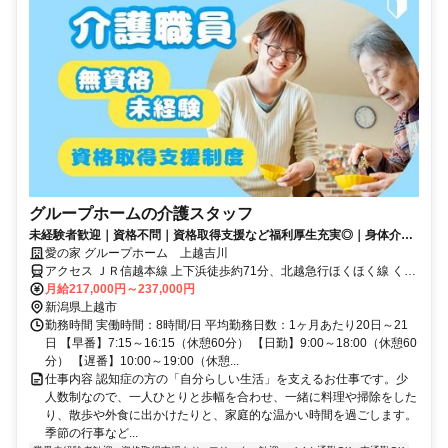
グループホームの介護スタッフ
未経験者歓迎｜資格不問｜資格取得支援など福利厚生充実◎｜身体介助
少なめ（対話が中心）
愛の家 グループホーム 上越吉川
アクセス ＪＲ信越本線 上下浜徒歩約71分、北越急行ほくほく線 くび
き徒歩約72分、ＪＲ信越本線 柿崎徒歩約86分 吉川区総合事務所より
月給217,000円～237,000円
徒歩5分
新潟県上越市
勤務時間 実働時間：8時間/日 平均勤務日数：1ヶ月あたり20日～21
日 【早番】7:15～16:15（休憩60分） 【日勤】9:00～18:00（休憩60
分） 【遅番】10:00～19:00（休憩...
仕事内容 認知症の方の「自分らしい生活」を支えるお仕事です。少
人数制なので、一人ひとりと歩幅を合わせ、一緒に料理や掃除をした
り、散歩や外食に出かけたりと、家庭的な温かい時間を過ごします。
季節の行事など...