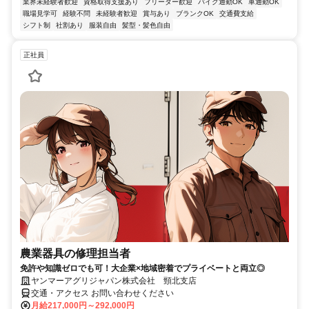
業界未経験者歓迎
資格取得支援あり
フリーター歓迎
バイク通勤OK
車通勤OK
職場見学可
経験不問
未経験者歓迎
賞与あり
ブランクOK
交通費支給
シフト制
社割あり
服装自由
髪型・髪色自由
正社員
農業器具の修理担当者
免許や知識ゼロでも可！大企業×地域密着でプライベートと両立◎
ヤンマーアグリジャパン株式会社 頸北支店
交通・アクセス お問い合わせください
月給217,000円～292,000円