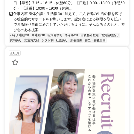
日 【早番】7:15～16:15（休憩60分） 【日勤】9:00～18:00（休憩60
分） 【遅番】10:00～19:00（休憩...
仕事内容 身体介護・生活援助に加えて、ご入居者の生活の幅を広げ
る総合的なサポートをお願いします。認知症による制限を取り払い、
できる限り自由に過ごしていただけるように。そんな考えのもと、遊
び心のある提案...
バイク通勤OK
車通勤OK
職場見学可
ネイルOK
有資格者歓迎
食費補助あり
賞与あり
交通費支給
シフト制
社割あり
服装自由
髪型・髪色自由
正社員