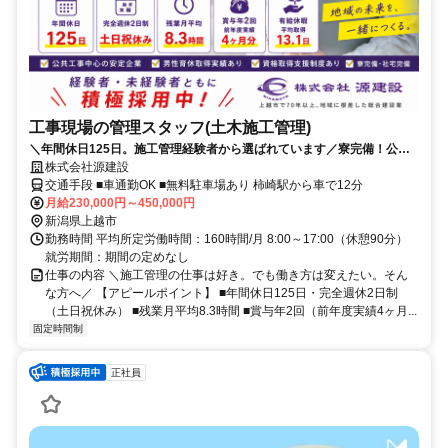
工事現場の管理スタッフ(土木施工管理)
＼年間休日125日。施工管理経験者から選ばれています／寮完備！公共
工事も多数手掛ける安定の経営基盤！すべての社員が豊かな生活を送
株式会社源建設
る。それが私たちの願いです。
交通手段 ■車通勤OK ■無料駐車場あり 柿崎駅から車で12分
月給230,000円～450,000円
新潟県上越市
勤務時間 平均所定労働時間：160時間/月 8:00～17:00（休憩90分）
就労期間：期間の定めなし
仕事の内容 ＼施工管理の仕事は好き。でも働き方は変えたい。そん
な方へ／ 【アピールポイント】 ■年間休日125日・完全週休2日制
（土日祝休み） ■残業月平均8.3時間 ■賞与年2回（前年度実績4ヶ月...
固定時間制
正社員