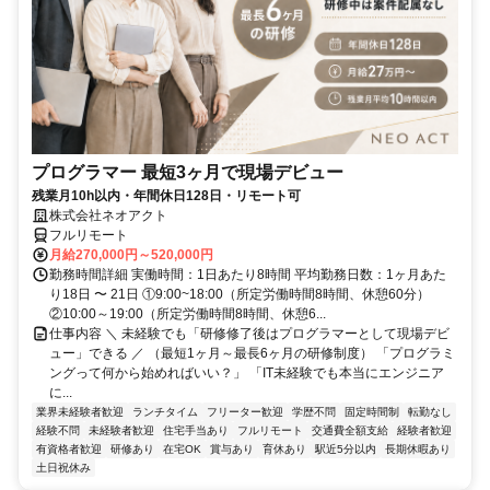
プログラマー 最短3ヶ月で現場デビュー
残業月10h以内・年間休日128日・リモート可
株式会社ネオアクト
フルリモート
月給270,000円～520,000円
勤務時間詳細 実働時間：1日あたり8時間 平均勤務日数：1ヶ月あた
り18日 〜 21日 ①9:00~18:00（所定労働時間8時間、休憩60分）
②10:00～19:00（所定労働時間8時間、休憩6...
仕事内容 ＼ 未経験でも「研修修了後はプログラマーとして現場デビ
ュー」できる ／ （最短1ヶ月～最長6ヶ月の研修制度） 「プログラミ
ングって何から始めればいい？」 「IT未経験でも本当にエンジニア
に...
業界未経験者歓迎
ランチタイム
フリーター歓迎
学歴不問
固定時間制
転勤なし
経験不問
未経験者歓迎
住宅手当あり
フルリモート
交通費全額支給
経験者歓迎
有資格者歓迎
研修あり
在宅OK
賞与あり
育休あり
駅近5分以内
長期休暇あり
土日祝休み