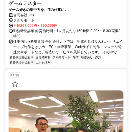
ゲームテスター
ゲーム好きの集中力を、ITの仕事に。
合同会社Link
フルリモート
月給267,000円～350,000円
勤務時間詳細 総労働時間：1ヶ月あたり160時間 9:30〜18:30(実働8
時間)
仕事内容 ●募集背景 合同会社Linkでは、生成AIを取り入れたクリエイ
ティブ制作をはじめ、EC・物販事業、Webサイト制作、システム関
連のサポートなど、幅広いサービスを展開しています。 その中で...
資格取得支援あり
固定時間制
フルリモート
午前
研修あり
夕方
資格取得手当あり
土日祝休み
正社員