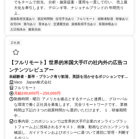
でをチームで担当。 分析・施策提案・運用を一貫して行い、 売上最
大化を牽引します。 デロンギ等、ナショナルブランドの 年間売り
上...
資格取得支援あり
固定時間制
住宅手当あり
フルリモート
経験者歓迎
研修あり
在宅OK
賞与あり
育休あり
交通費支給
資格取得手当あり
長期休暇あり
土日祝休み
服装自由
正社員
【フルリモート】世界的米国大手ITの社内外の広告コ
ンテンツレビュアー
未経験者・新卒・ブランク有り歓迎、英語を活かせるポジションです。
完全リモート
Vaco Japan株式会社
フルリモート
月給249,000円～250,000円
勤務時間・曜日: アメリカを拠点とするチームと連携し、グローバル
な環境で働く正社員を募集します。 完全リモートワークです。 業務
時間は下記の３つの就業時間から選択いただけます。 １．研修期間
中...
仕事内容: このポジションでは世界的大手IT企業のオンラインプラッ
トフォーム上に投稿されるテキスト、画像、動画などのコンテンツを
確認し、ガイドラインおよびポリシーに基づいて適切に管理・判断す
るポジシ...