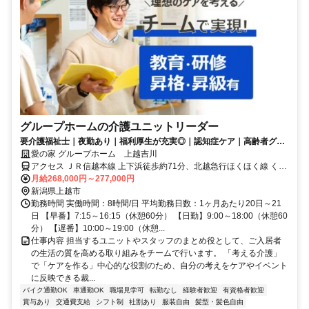
グループホームの介護ユニットリーダー
要介護福祉士｜夜勤あり｜福利厚生が充実◎｜認知症ケア｜高齢者グル
ープホーム
愛の家 グループホーム 上越吉川
アクセス ＪＲ信越本線 上下浜徒歩約71分、北越急行ほくほく線 くび
き徒歩約72分、ＪＲ信越本線 柿崎徒歩約86分 吉川区総合事務所より
月給268,000円～277,000円
徒歩5分
新潟県上越市
勤務時間 実働時間：8時間/日 平均勤務日数：1ヶ月あたり20日～21
日 【早番】7:15～16:15（休憩60分） 【日勤】9:00～18:00（休憩60
分） 【遅番】10:00～19:00（休憩...
仕事内容 担当するユニットやスタッフのまとめ役として、ご入居者
の生活の質を高める取り組みをチームで行います。 「考える介護」
で「ケアを作る」中心的な役割のため、自分の考えをケアやイベント
に反映できる裁...
バイク通勤OK
車通勤OK
職場見学可
転勤なし
経験者歓迎
有資格者歓迎
賞与あり
交通費支給
シフト制
社割あり
服装自由
髪型・髪色自由