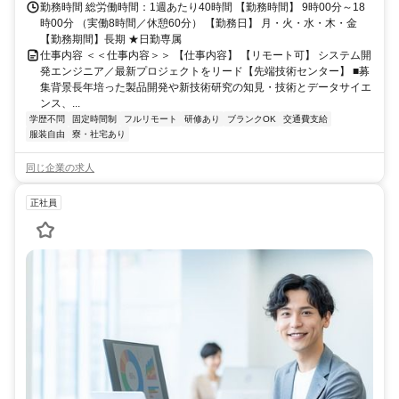
勤務時間 総労働時間：1週あたり40時間 【勤務時間】 9時00分～18
時00分 （実働8時間／休憩60分） 【勤務日】 月・火・水・木・金
【勤務期間】長期 ★日勤専属
仕事内容 ＜＜仕事内容＞＞ 【仕事内容】 【リモート可】 システム開
発エンジニア／最新プロジェクトをリード【先端技術センター】 ■募
集背景長年培った製品開発や新技術研究の知見・技術とデータサイエ
ンス、...
学歴不問
固定時間制
フルリモート
研修あり
ブランクOK
交通費支給
服装自由
寮・社宅あり
同じ企業の求人
正社員