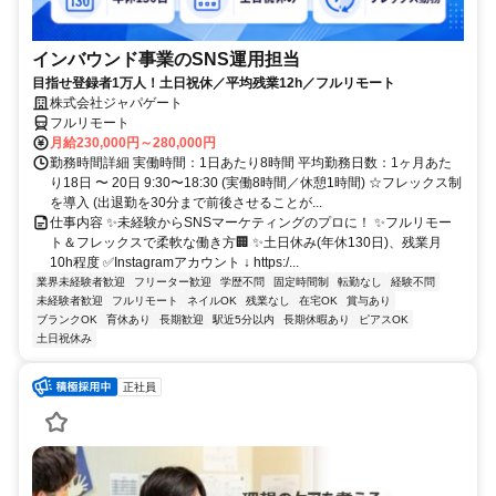
インバウンド事業のSNS運用担当
目指せ登録者1万人！土日祝休／平均残業12h／フルリモート
株式会社ジャパゲート
フルリモート
月給230,000円～280,000円
勤務時間詳細 実働時間：1日あたり8時間 平均勤務日数：1ヶ月あた
り18日 〜 20日 9:30〜18:30 (実働8時間／休憩1時間) ☆フレックス制
を導入 (出退勤を30分まで前後させることが...
仕事内容 ✨未経験からSNSマーケティングのプロに！ ✨フルリモー
ト＆フレックスで柔軟な働き方🏢 ✨土日休み(年休130日)、残業月
10h程度 ✅Instagramアカウント ↓ https:/...
業界未経験者歓迎
フリーター歓迎
学歴不問
固定時間制
転勤なし
経験不問
未経験者歓迎
フルリモート
ネイルOK
残業なし
在宅OK
賞与あり
ブランクOK
育休あり
長期歓迎
駅近5分以内
長期休暇あり
ピアスOK
土日祝休み
正社員