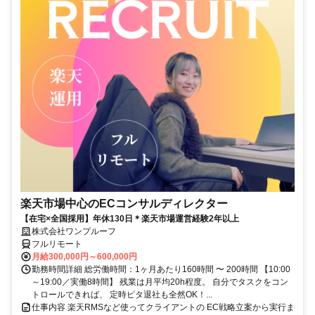
楽天市場中心のECコンサルディレクター
【在宅×全国採用】年休130日＊楽天市場運営経験2年以上
株式会社ワンプルーフ
フルリモート
月給300,000円～600,000円
勤務時間詳細 総労働時間：1ヶ月あたり160時間 〜 200時間 【10:00
～19:00／実働8時間】 残業は月平均20h程度。 自分でタスクをコン
トロールできれば、 定時ピタ退社も全然OK！...
仕事内容 楽天RMSなど使ってクライアントの EC戦略立案から実行ま