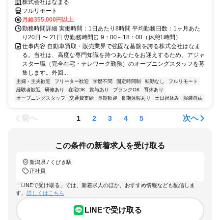
株式会社はなまる
フルリモート
月給355,000円以上
勤務時間詳細 実働時間：1日あたり8時間 平均勤務日数：1ヶ月あた
り20日 〜 21日 ⏰勤務時間⏰ 9：00～18：00（休憩1時間）
仕事内容 自動車買取・販売業界で強固な基盤を誇る株式会社はなま
る。当社は、高度な専門知識を持つあなたをお迎えするため、アジャ
スター職（完全在宅・テレワーク勤務）のオープニングスタッフを募
集します。外回...
主婦・主夫歓迎
フリーター歓迎
学歴不問
固定時間制
転勤なし
フルリモート
経験者歓迎
研修あり
在宅OK
賞与あり
ブランクOK
育休あり
オープニングスタッフ
交通費支給
長期歓迎
長期休暇あり
土日祝休み
服装自由
前へ
次へ
1
2
3
4
5
この条件の新着求人を受け取る
新潟県 / くびき駅
正社員
「LINEで受け取る」では、新着求人のほか、おすすめ情報なども配信しま
す。
詳しくはこちら
LINEで受け取る