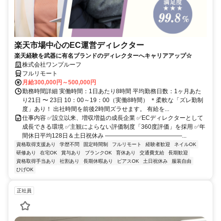
楽天市場中心のEC運営ディレクター
楽天経験を武器に有名ブランドのディレクターへキャリアアップ☆
株式会社ワンプルーフ
フルリモート
月給300,000円～500,000円
勤務時間詳細 実働時間：1日あたり8時間 平均勤務日数：1ヶ月あた
り21日 〜 23日 10：00～19：00（実働8時間） ＊柔軟な「ズレ勤制
度」あり！ 出社時間を前後2時間ズラせます。 有給を...
仕事内容 ✅設立以来、増収増益の成長企業 ✅ECディレクターとして
成長できる環境 ✅主観によらない評価制度「360度評価」を採用 ✅年
間休日平均128日＆土日祝休み ―――――――――――――...
資格取得支援あり
学歴不問
固定時間制
フルリモート
経験者歓迎
ネイルOK
研修あり
在宅OK
賞与あり
ブランクOK
育休あり
交通費支給
長期歓迎
資格取得手当あり
社割あり
長期休暇あり
ピアスOK
土日祝休み
服装自由
ひげOK
正社員