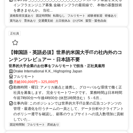
インフラエンジニア募集 金融インフラの最前線で、 本物の基盤技術
を磨きませんか。 当社...
資格取得支援あり
固定時間制
転勤なし
フルリモート
経験者歓迎
研修あり
賞与あり
育休あり
交通費支給
土日祝休み
ひげOK
髪型・髪色自由
正社員
【韓国語・英語必須】世界的米国大手ITの社内外のコ
ンテンツレビュアー・日本語不要
世界的大手企業のお仕事をフルリモートで担当・正社員雇用
Drake International K.K., Highspring Japan
フルリモート
月給300,000円～325,000円
勤務時間・曜日: アメリカ拠点と連携し、グローバルな環境で働く正
社員を募集します。 完全リモートワークです。 業務時間は日本時間:
午前7時00分〜午後4時00分 (休憩1時間含む） 5－6月...
仕事内容: このポジションでは世界的大手IT企業の広告コンテンツの
管理・最適化を行うチームの一員として、データ分析やクライアント
のポリシー遵守を確認し、顧客のウェブサイトへの流入数増加に貢献
していた...
固定時間制
フルリモート
昇給あり