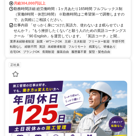
月給304,000円以上
勤務時間詳細 総労働時間：1ヶ月あたり165時間 フルフレックス制
（実働8時間・休憩1時間） ※勤務時間はご希望第一で調整しますの
で、お気軽にご相談ください。
仕事内容 「せっかく身につけた英語力、使わないまま眠らせていま
せんか？」 “もう挫折したくない”と願う人のための英語コーチングス
クール 「90 English」を運営しています。 「英語コーチ」と聞...
業界未経験者歓迎
副業・WワークOK
主婦・主夫歓迎
フリーター歓迎
学歴不問
転勤なし
経験不問
英語
未経験者歓迎
フルリモート
残業なし
研修あり
在宅OK
ブランクOK
長期歓迎
服装自由
履歴書不要
髪型・髪色自由
正社員