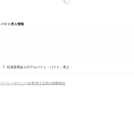
・バイト求人情報
辺
ガチャガチャ
犬カフェ
社員登用ありのアルバイト・バイト・求人
沖縄市
豊見城市
うるま市
宮古島市
南城市
国頭郡
中頭郡
島尻郡
宮古郡
八重山郡
橋駅
県庁前駅
美栄橋駅
牧志駅
安里駅
おもろまち駅
古島駅
市立病院前駅
儀保駅
首里駅
石嶺駅
経
ライバシーポリシー
[企業]求人広告の掲載相談
場
精肉・鮮魚加工
給食調理
パン屋（ベーカリー）
フードカウンター販売員
バー（BAR）・
・髪色自由
ひげOK
ネイルOK
ピアスOK
履歴書不要
オープニングスタッフ
留学生・外国人活躍
）
トセールス
コンビニ
フードカウンター販売員
アパレル
家電量販店・携帯販売（携帯ショップ
日からOK
週4日以上OK
時間や曜日が選べる・シフト自由
固定時間・固定シフト制
シフト制
アミューズメントスタッフ
パチンコ・スロット
その他旅行・レジャー・イベント
の仕事
深夜の仕事
1日4時間以内OK
フルタイム歓迎
残業なし