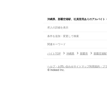
沖縄県、那覇空港駅、社員登用ありのアルバイト
求人の詳細を表示
条件を追加・変更して検索
市区町村を追加・変更
関連キーワード
完全在宅ワーク 全国
シール貼り 在宅
現在地周
沖縄県
駅を追加・変更
バイトTOP
沖縄県
那覇市
那覇空港駅
沖縄県
すべて
那覇市
宜野湾市
石垣市
浦添市
名護市
糸満市
職種を追加・変更
ゆいレール
那覇空港駅
赤嶺駅
小禄駅
奥武山公園駅
壺川駅
旭
飲食・フードサービス
ヘルプ・お問い合わせ
サイトマップ
利用規約・プ
特徴を追加・変更
飲食・フードサービス
すべて
ホールスタッフ
キッチンスタッフ
皿洗い・洗い
人気
雇用形態を追加・変更
飲食店（店長・マネージャー）
日払いOK
高校生歓迎
学生歓迎
深夜の仕事
髪型
営業・販売
勤務期間
アルバイト・パート
都道府県を変更
営業・販売
すべて
短期
正社員
単発・1日OK
長期
期間限定（春夏冬休み等
営業
テレフォンアポインター（テレアポ）
ルー
シフト
契約社員
旅行・レジャー・イベント
土日祝のみOK
派遣社員
平日のみOK
週1日からOK
週2・3
旅行・レジャー・イベント
すべて
変形労働時間制
業務委託
ホテルスタッフ（フロント等）
レジャー施設・
働く時間
倉庫・物流管理
早朝・朝の仕事
昼の仕事
夕方からの仕事
夜から