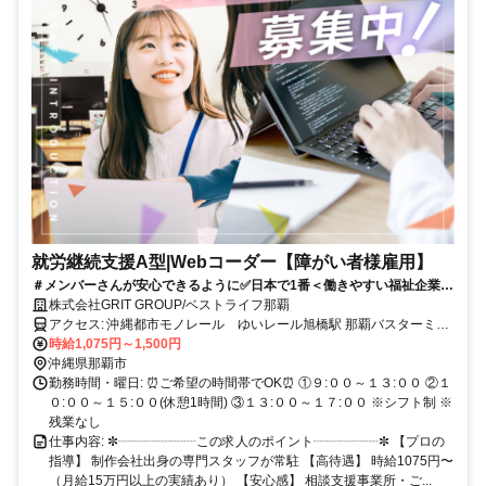
就労継続支援A型|Webコーダー【障がい者様雇用】
＃メンバーさんが安心できるように✅日本で1番＜働きやすい福祉企業＞
を目指しています！！まずは見学からSTART⭐️
株式会社GRIT GROUP/ベストライフ那覇
アクセス: 沖縄都市モノレール ゆいレール旭橋駅 那覇バスターミナ
ル近く
時給1,075円～1,500円
沖縄県那覇市
勤務時間・曜日: ⏰ご希望の時間帯でOK⏰ ①９:００～１３:００ ②１
０:００～１５:００(休憩1時間) ③１３:００～１７:００ ※シフト制 ※
残業なし
仕事内容: ✼┈┈┈┈┈┈この求人のポイント┈┈┈┈┈✼ 【プロの
指導】 制作会社出身の専門スタッフが常駐 【高待遇】 時給1075円〜
（月給15万円以上の実績あり） 【安心感】 相談支援事業所・ご...