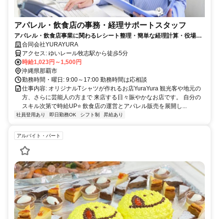
アパレル・飲食店の事務・経理サポートスタッフ
アパレル・飲食店事業に関わるレシート整理・簡単な経理計算・役場対
応を担当して頂ける方を募集しています！
合同会社YURAYURA
アクセス: ゆいレール牧志駅から徒歩5分
時給1,023円～1,500円
沖縄県那覇市
勤務時間・曜日: 9:00～17:00 勤務時間は応相談
仕事内容: オリジナルTシャツが作れるお店YuraYura 観光客や地元の
方、さらに芸能人の方まで 来店する日々賑やかなお店です。 自分の
スキル次第で時給UP⭐ 飲食店の運営とアパレル販売を展開し...
社員登用あり
即日勤務OK
シフト制
昇給あり
アルバイト・パート