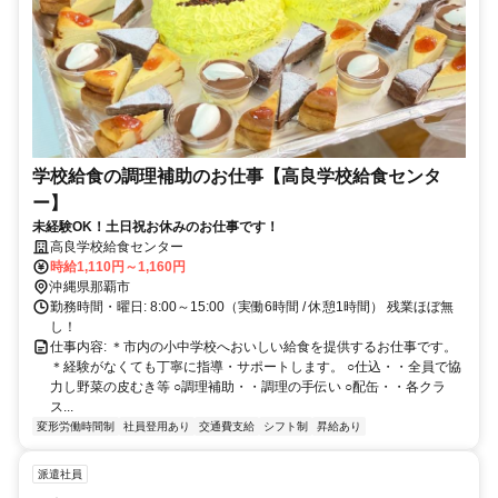
学校給食の調理補助のお仕事【高良学校給食センタ
ー】
未経験OK！土日祝お休みのお仕事です！
高良学校給食センター
時給1,110円～1,160円
沖縄県那覇市
勤務時間・曜日: 8:00～15:00（実働6時間 / 休憩1時間） 残業ほぼ無
し！
仕事内容: ＊市内の小中学校へおいしい給食を提供するお仕事です。
＊経験がなくても丁寧に指導・サポートします。 ○仕込・・全員で協
力し野菜の皮むき等 ○調理補助・・調理の手伝い ○配缶・・各クラ
ス...
変形労働時間制
社員登用あり
交通費支給
シフト制
昇給あり
派遣社員