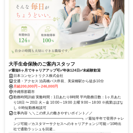
大手生命保険のご案内スタッフ
✅最短6ヶ月でキャリアアップ可✅年休124日✅未経験歓迎
日本コンセントリクス株式会社
交通・アクセス 泊高橋バス停前、美栄橋駅から徒歩10分
月給200,000円～246,000円
沖縄県那覇市
勤務時間詳細 実働時間：1日あたり8時間 平均勤務日数：1ヶ月あた
り18日 〜 20日 火～金 10:00～19:00 土曜 9:00～18:00 ※残業ほぼな
し ※時短勤務相談可
仕事内容 ＼＼この求人の働きやすいポイント／／
┏━━━━━━━━━━━━━━━━━━┓ ✅最短半年で登用チャレ
ンジ可能 ✅カスタマーサクセスへのキャリアチェンジ可能 ✅10時出
社で通勤ラッシュを回避...