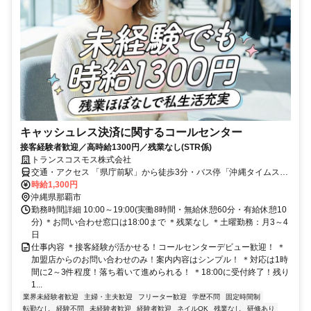
キャッシュレス決済に関するコールセンター
接客経験者歓迎／高時給1300円／残業なし(STR係)
トランスコスモス株式会社
交通・アクセス 「県庁前駅」から徒歩3分・バス停「沖縄タイムス
前」から徒歩2分・バス停「那覇バスターミナル」から徒歩5分
時給1,300円
沖縄県那覇市
勤務時間詳細 10:00～19:00(実働8時間・無給休憩60分・有給休憩10
分) ＊お問い合わせ窓口は18:00まで ＊残業なし ＊土曜勤務：月3～4
日
仕事内容 ＊接客経験が活かせる！コールセンターデビュー歓迎！ ＊
加盟店からのお問い合わせのみ！案内内容はシンプル！ ＊対応は1時
間に2～3件程度！落ち着いて進められる！ ＊18:00に受付終了！残り
1...
業界未経験者歓迎
主婦・主夫歓迎
フリーター歓迎
学歴不問
固定時間制
転勤なし
経験不問
未経験者歓迎
経験者歓迎
ネイルOK
残業なし
研修あり