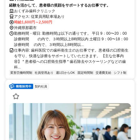
経験を活かして、患者様の笑顔をサポートするお仕事です。
おくずみ歯科クリニック
アクセス: 従業員用駐車場あり
時給1,600円～2,500円
沖縄県那覇市
勤務時間・曜日: 勤務時間は以下の通りです。 平日 9：00〜20：00
診療時間 の内で、３時間以上8時間以内 土曜日 9：00〜18：00
診療時間 の内で、３時間以上8時間以...
仕事内容: 歯科医院での歯科衛生士のお仕事です。患者様の口腔衛生
を守り、快適な診療をサポートしていただきます。 【主な仕事内
容】 * 患者様への口腔衛生指導 * 歯石除去やスケーリングなどの歯
科...
変形労働時間制
社員登用あり
週1日からOK
固定時間制
交通費支給
シフト制
契約社員