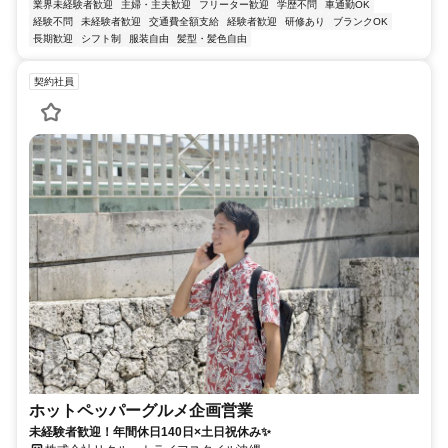
業界未経験者歓迎
主婦・主夫歓迎
フリーター歓迎
学歴不問
車通勤OK
経験不問
未経験者歓迎
交通費全額支給
経験者歓迎
研修あり
ブランクOK
長期歓迎
シフト制
服装自由
髪型・髪色自由
契約社員
ホットペッパーグルメ企画営業
未経験者歓迎！年間休日140日×土日祝休み✨