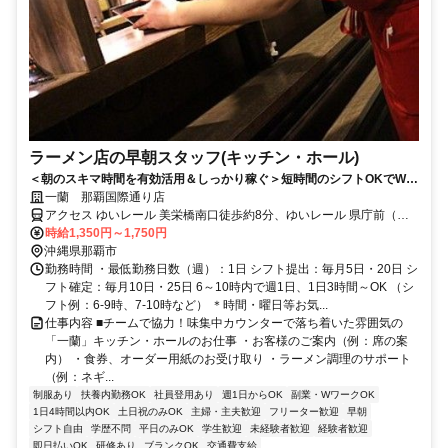
ラーメン店の早朝スタッフ(キッチン・ホール)
＜朝のスキマ時間を有効活用＆しっかり稼ぐ＞短時間のシフトOKでWワ
ークにもオススメ♪髪色自由！
一蘭 那覇国際通り店
アクセス ゆいレール 美栄橋南口徒歩約8分、ゆいレール 県庁前（沖
縄県）東口徒歩約10分、ゆいレール 牧志西口徒歩約10分 バス停「松
時給1,350円～1,750円
尾」より徒歩1分
沖縄県那覇市
勤務時間 ・最低勤務日数（週）：1日 シフト提出：毎月5日・20日 シ
フト確定：毎月10日・25日 6～10時内で週1日、1日3時間～OK （シ
フト例：6-9時、7-10時など） ＊時間・曜日等お気...
仕事内容 ■チームで協力！味集中カウンターで落ち着いた雰囲気の
「一蘭」キッチン・ホールのお仕事 ・お客様のご案内（例：席の案
内） ・食券、オーダー用紙のお受け取り ・ラーメン調理のサポート
（例：ネギ...
制服あり
扶養内勤務OK
社員登用あり
週1日からOK
副業・WワークOK
1日4時間以内OK
土日祝のみOK
主婦・主夫歓迎
フリーター歓迎
早朝
シフト自由
学歴不問
平日のみOK
学生歓迎
未経験者歓迎
経験者歓迎
即日払いOK
研修あり
ブランクOK
交通費支給