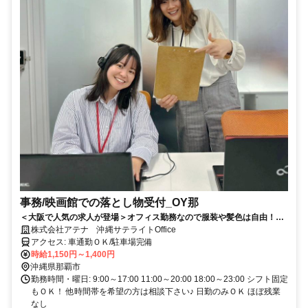
事務/映画館での落とし物受付_OY那
＜大阪で人気の求人が登場＞オフィス勤務なので服装や髪色は自由！事
務未経験の方も応募大歓迎♪
株式会社アテナ 沖縄サテライトOffice
アクセス: 車通勤ＯＫ/駐車場完備
時給1,150円～1,400円
沖縄県那覇市
勤務時間・曜日: 9:00～17:00 11:00～20:00 18:00～23:00 シフト固定
もＯＫ！ 他時間帯を希望の方は相談下さい♪ 日勤のみＯＫ ほぼ残業
なし