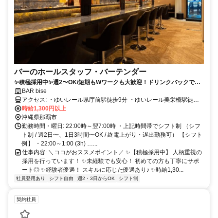
バーのホールスタッフ・バーテンダー
✨積極採用中✨週2〜OK/短期もWワークも大歓迎！ドリンクバックで稼
げる×オシャレ完全自由♪
BAR bise
アクセス: ・ゆいレール県庁前駅徒歩9分 ・ゆいレール美栄橋駅徒歩
10分
時給1,300円以上
沖縄県那覇市
勤務時間・曜日: 22:00時～翌7:00時 ・上記時間帯でシフト制 （シフ
ト制 / 週2日〜、1日3時間〜OK / 終電上がり・遅出勤務可） 【シフト
例】 ・22:00～1:00 (3h) …...
仕事内容: ＼ココがおススメポイント／ ✨【積極採用中】 人柄重視の
採用を行っています！ ✨未経験でも安心！ 初めての方も丁寧にサポ
ート◎ ✨経験者優遇！ スキルに応じた優遇あり♪ ✨時給1,30...
社員登用あり
シフト自由
週2・3日からOK
シフト制
契約社員