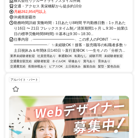
株式会社リクルートライフスタイル沖縄
交通・アクセス 美栄橋駅から徒歩約10分
月給262,954円以上
沖縄県那覇市
勤務時間詳細 実働時間：1日あたり8時間 平均勤務日数：1ヶ月あた
り16日 〜 21日 フレックスタイム制／清算期間1ヶ月 ∟9:30～始業(1
日の標準労働時間8時間) ※基本は9:30～18:30...
仕事内容 ╭━━━━━━━━━━━╮ この求人のPOINT ╰━ｖ
━━━━━━━━━╯ ✨未経験OK！接客・販売職等の転職者多数 ✨
土日祝休み＆年間休日140日 ✨直行直帰OK ✨一生モノの「分析力...
業界未経験者歓迎
社員登用あり
車通勤OK
転勤なし
経験不問
未経験者歓迎
交通費全額支給
経験者歓迎
ネイルOK
研修あり
賞与あり
育休あり
交通費支給
長期休暇あり
ピアスOK
土日祝休み
服装自由
髪型・髪色自由
アルバイト・パート