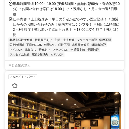
勤務時間詳細 10:00～19:00 (実働8時間・無給休憩60分・有給休憩10
分) ＊お問い合わせ窓口は18:00まで ＊残業なし ＊月～金の週5日勤
務
仕事内容 ＊土日祝休み！平日の予定が立てやすい固定勤務！ ＊加盟
店からのお問い合わせのみ！案内内容はシンプル！ ＊対応は1時間に
2～3件程度！落ち着いて進められる！ ＊18:00に受付終了！残り1時
間...
業界未経験者歓迎
社員登用あり
主婦・主夫歓迎
フリーター歓迎
学歴不問
固定時間制
平日のみOK
転勤なし
経験不問
未経験者歓迎
経験者歓迎
ネイルOK
残業なし
研修あり
ブランクOK
交通費支給
長期歓迎
フルタイム歓迎
駅近5分以内
ピアスOK
同じ企業の求人
アルバイト・パート