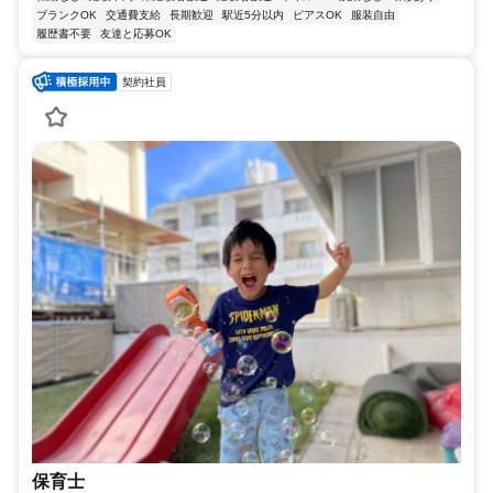
ブランクOK
交通費支給
長期歓迎
駅近5分以内
ピアスOK
服装自由
履歴書不要
友達と応募OK
契約社員
保育士