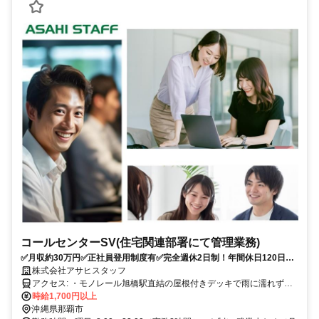
コールセンターSV(住宅関連部署にて管理業務)
✅月収約30万円✅正社員登用制度有✅完全週休2日制！年間休日120日以
上
株式会社アサヒスタッフ
アクセス: ・モノレール旭橋駅直結の屋根付きデッキで雨に濡れずに
徒歩1分！ ・バス停から徒歩1分 ・駐輪場から徒歩2分
時給1,700円以上
沖縄県那覇市