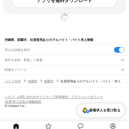
アプリを無料ダウンロード
沖縄県、那覇市、社員登用ありのアルバイト・バイト求人情報
求人の詳細を表示
条件を追加・変更して検索
市区町村を追加・変更
関連キーワード
沖縄県 那覇市 現場作業員
沖縄県 那覇市 社員寮完備
沖縄県
駅を追加・変更
バイトTOP
沖縄県
那覇市
社員登用ありのアルバイト・バイト・求人
沖縄県 那覇市 正社員 エンジニア
沖縄県 那覇市 障がい者採用
沖縄県
すべて
沖縄県 那覇市 軽作業スタッフ
那覇市
宜野湾市
石垣市
浦添市
名護市
糸満市
沖縄市
豊見城市
うるま市
宮古島市
職種を追加・変更
ゆいレール
南城市
国頭郡
中頭郡
島尻郡
宮古郡
八重山郡
那覇空港駅
赤嶺駅
小禄駅
奥武山公園駅
壺川駅
旭橋駅
県庁前駅
美栄橋駅
牧志駅
飲食・フードサービス
ヘルプ・お問い合わせ
サイトマップ
利用規約・プライバシーポリシー
特徴を追加・変更
安里駅
おもろまち駅
古島駅
市立病院前駅
儀保駅
首里駅
石嶺駅
経塚駅
浦添前田駅
飲食・フードサービス
すべて
[企業]求人広告の掲載相談
てだこ浦西駅
ホールスタッフ
キッチンスタッフ
皿洗い・洗い場
精肉・鮮魚加工
給食調理
人気
雇用形態を追加・変更
新着求人を受け取る
パン屋（ベーカリー）
フードカウンター販売員
バー（BAR）・バーテンダー
日払いOK
高校生歓迎
学生歓迎
深夜の仕事
髪型・髪色自由
ひげOK
ネイルOK
飲食店補助（開店・閉店準備）
飲食店（店長・マネージャー）
ピアスOK
アルバイト・パート
履歴書不要
オープニングスタッフ
留学生・外国人活躍中
都道府県を変更
営業・販売
勤務期間
正社員
営業・販売
すべて
短期
契約社員
単発・1日OK
長期
期間限定（春夏冬休み等）