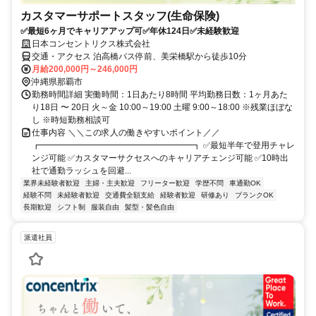
カスタマーサポートスタッフ(生命保険)
✅最短6ヶ月でキャリアアップ可✅年休124日✅未経験歓迎
日本コンセントリクス株式会社
交通・アクセス 泊高橋バス停前、美栄橋駅から徒歩10分
月給200,000円～246,000円
沖縄県那覇市
勤務時間詳細 実働時間：1日あたり8時間 平均勤務日数：1ヶ月あた
り18日 〜 20日 火～金 10:00～19:00 土曜 9:00～18:00 ※残業ほぼな
し ※時短勤務相談可
仕事内容 ＼＼この求人の働きやすいポイント／／
┏━━━━━━━━━━━━━━━━━━┓ ✅最短半年で登用チャレ
ンジ可能 ✅カスタマーサクセスへのキャリアチェンジ可能 ✅10時出
社で通勤ラッシュを回避...
業界未経験者歓迎
主婦・主夫歓迎
フリーター歓迎
学歴不問
車通勤OK
経験不問
未経験者歓迎
交通費全額支給
経験者歓迎
研修あり
ブランクOK
長期歓迎
シフト制
服装自由
髪型・髪色自由
派遣社員