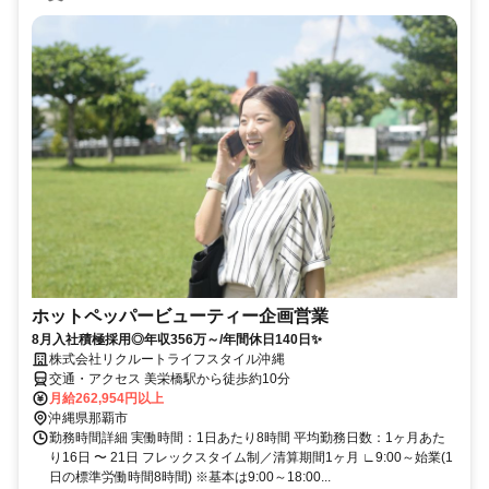
ホットペッパービューティー企画営業
8月入社積極採用◎年収356万～/年間休日140日✨
株式会社リクルートライフスタイル沖縄
交通・アクセス 美栄橋駅から徒歩約10分
月給262,954円以上
沖縄県那覇市
勤務時間詳細 実働時間：1日あたり8時間 平均勤務日数：1ヶ月あた
り16日 〜 21日 フレックスタイム制／清算期間1ヶ月 ∟9:00～始業(1
日の標準労働時間8時間) ※基本は9:00～18:00...