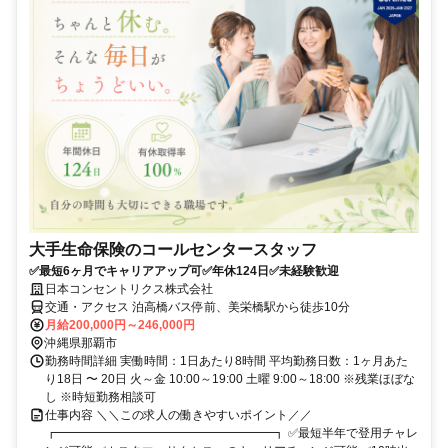
大手生命保険のコールセンタースタッフ
✅最短6ヶ月でキャリアアップ可✅年休124日✅未経験歓迎
日本コンセントリクス株式会社
交通・アクセス 泊高橋バス停前、美栄橋駅から徒歩10分
月給200,000円～246,000円
沖縄県那覇市
勤務時間詳細 実働時間：1日あたり8時間 平均勤務日数：1ヶ月あた
り18日 〜 20日 火～金 10:00～19:00 土曜 9:00～18:00 ※残業ほぼな
し ※時短勤務相談可
仕事内容 ＼＼この求人の働きやすいポイント／／
┏━━━━━━━━━━━━━━━━━━┓ ✅最短半年で登用チャレ