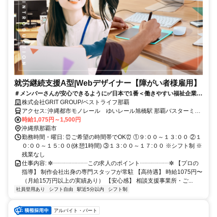
就労継続支援A型|Webデザイナー【障がい者様雇用】
＃メンバーさんが安心できるように✅日本で1番＜働きやすい福祉企業＞
を目指しています！！まずは見学からSTART⭐️
株式会社GRIT GROUP/ベストライフ那覇
アクセス: 沖縄都市モノレール ゆいレール旭橋駅 那覇バスターミナ
ル近く
時給1,075円～1,500円
沖縄県那覇市
勤務時間・曜日: ⏰ご希望の時間帯でOK⏰ ①９:００～１３:００ ②１
０:００～１５:００(休憩1時間) ③１３:００～１７:００ ※シフト制 ※
残業なし
仕事内容: ✼┈┈┈┈┈┈この求人のポイント┈┈┈┈┈✼ 【プロの
指導】 制作会社出身の専門スタッフが常駐 【高待遇】 時給1075円〜
（月給15万円以上の実績あり） 【安心感】 相談支援事業所・ご...
社員登用あり
シフト自由
駅近5分以内
シフト制
アルバイト・パート