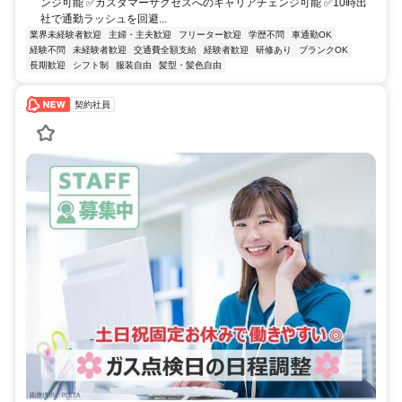
ンジ可能 ✅カスタマーサクセスへのキャリアチェンジ可能 ✅10時出
社で通勤ラッシュを回避...
業界未経験者歓迎
主婦・主夫歓迎
フリーター歓迎
学歴不問
車通勤OK
経験不問
未経験者歓迎
交通費全額支給
経験者歓迎
研修あり
ブランクOK
長期歓迎
シフト制
服装自由
髪型・髪色自由
契約社員