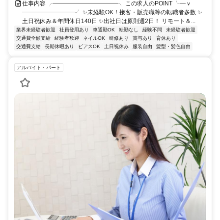
仕事内容 ╭━━━━━━━━━━━╮ この求人のPOINT ╰━ｖ
━━━━━━━━━╯ ✨未経験OK！接客・販売職等の転職者多数 ✨
土日祝休み＆年間休日140日 ✨出社日は原則週2日！ リモート＆...
業界未経験者歓迎
社員登用あり
車通勤OK
転勤なし
経験不問
未経験者歓迎
交通費全額支給
経験者歓迎
ネイルOK
研修あり
賞与あり
育休あり
交通費支給
長期休暇あり
ピアスOK
土日祝休み
服装自由
髪型・髪色自由
アルバイト・パート