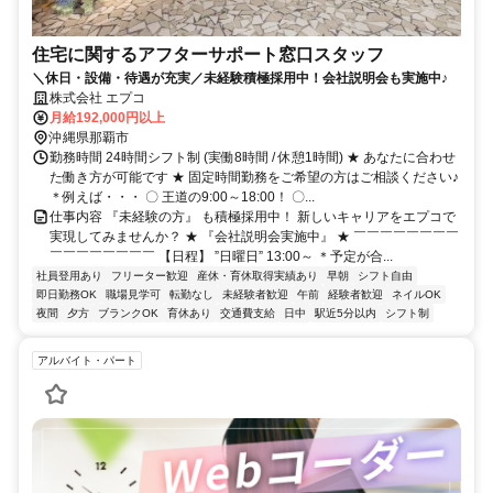
住宅に関するアフターサポート窓口スタッフ
＼休日・設備・待遇が充実／未経験積極採用中！会社説明会も実施中♪
株式会社 エプコ
月給192,000円以上
沖縄県那覇市
勤務時間 24時間シフト制 (実働8時間 / 休憩1時間) ★ あなたに合わせ
た働き方が可能です ★ 固定時間勤務をご希望の方はご相談ください♪
＊例えば・・・ 〇 王道の9:00～18:00！ 〇...
仕事内容 『未経験の方』 も積極採用中！ 新しいキャリアをエプコで
実現してみませんか？ ★ 『会社説明会実施中』 ★ ￣￣￣￣￣￣￣￣
￣￣￣￣￣￣￣￣ 【日程】 ”日曜日” 13:00～ ＊予定が合...
社員登用あり
フリーター歓迎
産休・育休取得実績あり
早朝
シフト自由
即日勤務OK
職場見学可
転勤なし
未経験者歓迎
午前
経験者歓迎
ネイルOK
夜間
夕方
ブランクOK
育休あり
交通費支給
日中
駅近5分以内
シフト制
アルバイト・パート