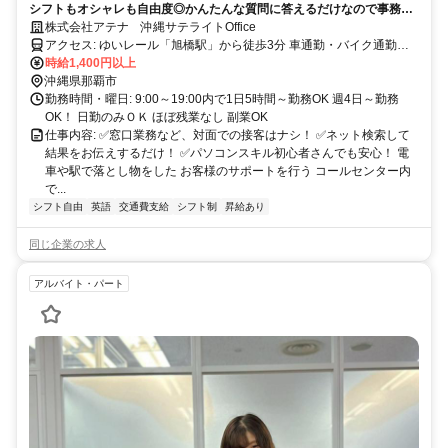
シフトもオシャレも自由度◎かんたんな質問に答えるだけなので事務デ
ビューさんも安心♪
株式会社アテナ 沖縄サテライトOffice
アクセス: ゆいレール「旭橋駅」から徒歩3分 車通勤・バイク通勤Ｏ
Ｋ(規定)
時給1,400円以上
沖縄県那覇市
勤務時間・曜日: 9:00～19:00内で1日5時間～勤務OK 週4日～勤務
OK！ 日勤のみＯＫ ほぼ残業なし 副業OK
仕事内容: ✅窓口業務など、対面での接客はナシ！ ✅ネット検索して
結果をお伝えするだけ！ ✅パソコンスキル初心者さんでも安心！ 電
車や駅で落とし物をした お客様のサポートを行う コールセンター内
で...
シフト自由
英語
交通費支給
シフト制
昇給あり
同じ企業の求人
アルバイト・パート