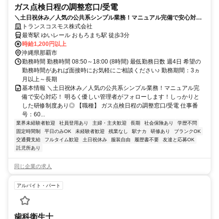
ガス点検日程の調整窓口/受電
＼土日祝休み／人気の公共系シンプル業務！マニュアル完備で安心対
応！
トランスコスモス株式会社
最寄駅 ゆいレール おもろまち駅 徒歩3分
時給1,200円以上
沖縄県那覇市
勤務時間 勤務時間 08:50～18:00 (8時間) 最低勤務日数 週4日 希望の
勤務時間があれば面接時にお気軽にご相談ください♪ 勤務期間：3ヵ
月以上～長期
基本情報 ＼土日祝休み／人気の公共系シンプル業務！マニュアル完
備で安心対応！ 明るく優しい管理者がフォローします！しっかりと
した研修制度あり◎ 【職種】 ガス点検日程の調整窓口/受電 仕事番
号：60...
業界未経験者歓迎
社員登用あり
主婦・主夫歓迎
長期
社会保険あり
学歴不問
固定時間制
平日のみOK
未経験者歓迎
残業なし
駅ナカ
研修あり
ブランクOK
交通費支給
フルタイム歓迎
土日祝休み
服装自由
履歴書不要
友達と応募OK
託児所あり
同じ企業の求人
アルバイト・パート
歯科衛生士