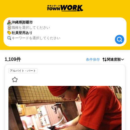
沖縄県
沖縄県
那覇市
那覇市
職種を選択してください
社員登用あり
社員登用あり
キーワードを選択してください
1,109件
条件保存
関連度順
アルバイト・パート