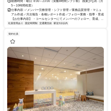
勤務時間・曜日: 8:00～23:00（実働8時間シフト制） 残業少なめ（月
5～10時間程度）
仕事内容: ✅メンバー労務管理・シフト管理 ✅業務品質管理・マニュ
アル作成 ✅月次報告・各種レポート作成 ✅フォロー業務・指導・育成
【お仕事内容】 ・コールセンターにてメンバーのフォロー、育成、...
社員登用あり
固定時間制
交通費支給
駅近5分以内
契約社員