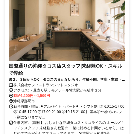
国際通りの沖縄タコス店スタッフ|未経験OK・スキル
で昇給
週２、３回からOK！タコスのまかないあり。年齢不問、学生・主婦・中
高年活躍。ゆいレール牧志駅から徒歩３分。国際通り沿いで通勤に便利
株式会社オフィストランジットスタジオ
&観光地の活気を楽しめる職場です！
アクセス: ・最寄り駅：モノレール牧志駅から徒歩３分
時給1,200円～1,500円
沖縄県那覇市
勤務時間・曜日: ⚫︎アルバイト・パート⚫︎ ・シフト制【①10:15-17:00
②10:45-17:00 ③17:00-21:00 ④10:15-21:00】 基本①〜④でのシフ
ト制になりますが...
仕事内容: 【職種】 おしゃれな沖縄タコス・タコライスの ホール／キ
ッチンスタッフ 未経験さん歓迎☆ 一緒に始める仲間がいるから、 は
じめてでも安心してスタートできます。 牧志駅から徒歩3分。 ...