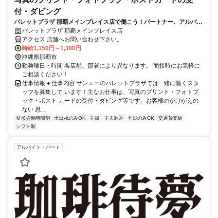
付・ダビング
パレットプラザ 那覇メインプレイス店で働こう！パートナー、アルバイ
トスタッフ大募集♪
パレットプラザ 那覇メインプレイス店
アクセス 店舗へお問い合わせ下さい。
時給1,150円～1,300円
沖縄県那覇市
勤務曜日・時間 各店舗、部署により異なります。 面接時にお気軽に
ご相談ください！
仕事情報 ● 仕事内容 サンエーのパレットプラザでは一緒に働くスタ
ッフを募集して います！主なお仕事は、写真のプリント・フォトブ
ック・ポスト カードの受付・ダビング等です。お客様のかけがえの
ない 思...
変形労働時間制
土日祝のみOK
主婦・主夫歓迎
平日のみOK
交通費支給
シフト制
アルバイト・パート