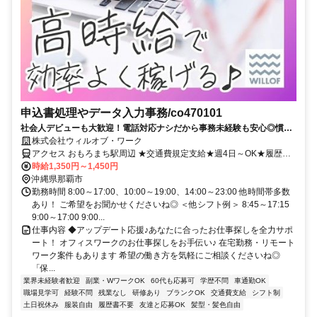
申込書処理やデータ入力事務/co470101
社会人デビューも大歓迎！電話対応ナシだから事務未経験も安心◎慣れ
たら在宅OK♪
株式会社ウィルオブ・ワーク
アクセス おもろまち駅周辺 ★交通費規定支給★週4日～OK★履歴書
不要
時給1,350円～1,450円
沖縄県那覇市
勤務時間 8:00～17:00、10:00～19:00、14:00～23:00 他時間帯多数
あり！ ご希望をお聞かせくださいね◎ ＜他シフト例＞ 8:45～17:15
9:00～17:00 9:00...
仕事内容 ◆アップデート応援♪あなたに合ったお仕事探しを全力サポ
ート！ オフィスワークのお仕事探しをお手伝い♪ 在宅勤務・リモート
ワーク案件もあります 希望の働き方を気軽にご相談くださいね◎
「保...
業界未経験者歓迎
副業・WワークOK
60代も応募可
学歴不問
車通勤OK
職場見学可
経験不問
残業なし
研修あり
ブランクOK
交通費支給
シフト制
土日祝休み
服装自由
履歴書不要
友達と応募OK
髪型・髪色自由