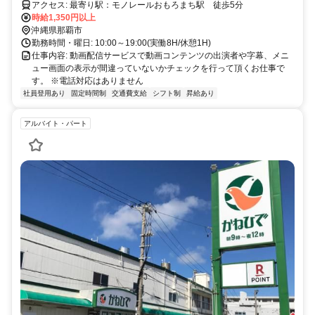
アクセス: 最寄り駅：モノレールおもろまち駅 徒歩5分
時給1,350円以上
沖縄県那覇市
勤務時間・曜日: 10:00～19:00(実働8H/休憩1H)
仕事内容: 動画配信サービスで動画コンテンツの出演者や字幕、メニ
ュー画面の表示が間違っていないかチェックを行って頂くお仕事で
す。 ※電話対応はありません
社員登用あり
固定時間制
交通費支給
シフト制
昇給あり
アルバイト・パート