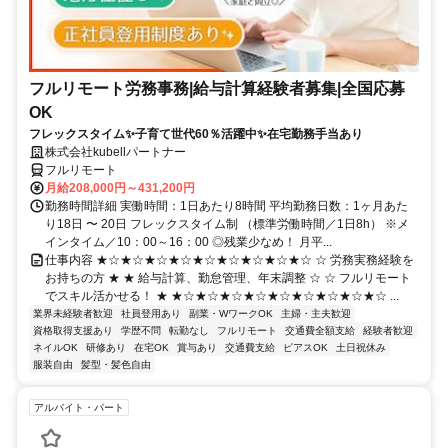
フルリモート労務事務|給与計算経験者募集|全国応募
OK
フレックスタイム✨子育て世代60％活躍中✨在宅勤務手当あり
株式会社kubellパートナー
フルリモート
月給208,000円～431,200円
勤務時間詳細 実働時間：1日あたり8時間 平均勤務日数：1ヶ月あた
り18日 〜 20日 フレックスタイム制 （標準労働時間／1日8h） ※メ
インタイム／10：00～16：00 ◎残業少なめ！ 月平...
仕事内容 ★☆★☆★☆★☆★☆★☆★☆★☆★☆ ☆ 労務実務経験を
お持ちの方 ★ ★ 給与計算、勤怠管理、年末調整 ☆ ☆ フルリモート
でスキル活かせる！ ★ ★☆★☆★☆★☆★☆★☆★☆★☆★☆ ...
業界未経験者歓迎
社員登用あり
副業・WワークOK
主婦・主夫歓迎
資格取得支援あり
学歴不問
転勤なし
フルリモート
交通費全額支給
経験者歓迎
ネイルOK
研修あり
在宅OK
賞与あり
交通費支給
ピアスOK
土日祝休み
服装自由
髪型・髪色自由
アルバイト・パート