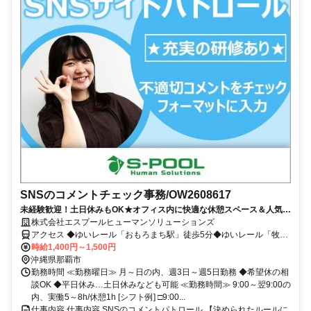
SNSのコメントチェック事務/OW2608617
未経験歓迎！土日休みもOK★オフィス内に快適な休憩スペース＆人気の
カフェ・コンビニや飲食店も近く周辺環境も充実♪
株式会社エスプールヒューマンソリューションズ
アクセス ◆ゆいレール「おもろまち駅」徒歩5分◆ゆいレール「牧志
駅」徒歩13分◆車通勤OK(当社規定有)/駐車場完備
時給1,400円～1,500円
沖縄県那覇市
勤務時間 ≪勤務曜日≫ 月～日の内、週3日～週5日勤務 ◆希望休の相
談OK ◆平日休み…土日休みなども可能 ≪勤務時間≫ 9:00～翌9:00の
内、実働5～8h/休憩1h [シフト例] □9:00...
仕事内容 仕事内容 SNSのコメントパトロール 【決められたルールに