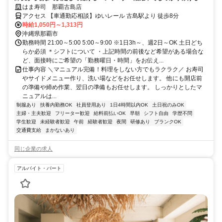
境です◎
はま寿司 那覇古島店
アクセス 【車通勤応相談】ゆいレール 古島駅より 徒歩8分
時給1,050円～1,313円
沖縄県那覇市
勤務時間 21:00～5:00 5:00～9:00 ※1日3h～、週2日～OK 土日どち
らか必須 ＊シフトについて ・上記時間の前後など希望がある場合な
ど、面接時にご希望の「勤務曜日・時間」をお伝え...
仕事内容 ＼マニュアル完備！料理をしない方でもラクラク／ お寿司
やサイドメニュー作り、洗い場などをお任せします。 他にも開店前
の準備や締め作業、翌日の準備もお任せします。 しっかりとしたマ
ニュアルは...
制服あり
扶養内勤務OK
社員登用あり
1日4時間以内OK
土日祝のみOK
主婦・主夫歓迎
フリーター歓迎
給料前払いOK
早朝
シフト自由
学歴不問
学生歓迎
未経験者歓迎
午前
経験者歓迎
夜間
研修あり
ブランクOK
交通費支給
まかないあり
同じ企業の求人
アルバイト・パート