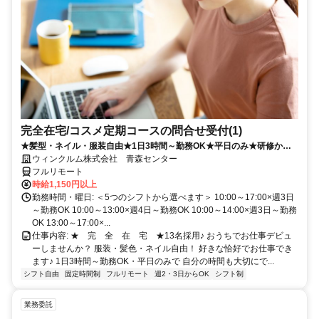
完全在宅/コスメ定期コースの問合せ受付(1)
★髪型・ネイル・服装自由★1日3時間～勤務OK★平日のみ★研修から
フルリモート！
ウィンクルム株式会社 青森センター
フルリモート
時給1,150円以上
勤務時間・曜日: ＜5つのシフトから選べます＞ 10:00～17:00×週3日
～勤務OK 10:00～13:00×週4日～勤務OK 10:00～14:00×週3日～勤務
OK 13:00～17:00×...
仕事内容: ★ 完 全 在 宅 ★13名採用♪ おうちでお仕事デビュ
ーしませんか？ 服装・髪色・ネイル自由！ 好きな恰好でお仕事でき
ます♪ 1日3時間～勤務OK・平日のみで 自分の時間も大切にで...
シフト自由
固定時間制
フルリモート
週2・3日からOK
シフト制
業務委託