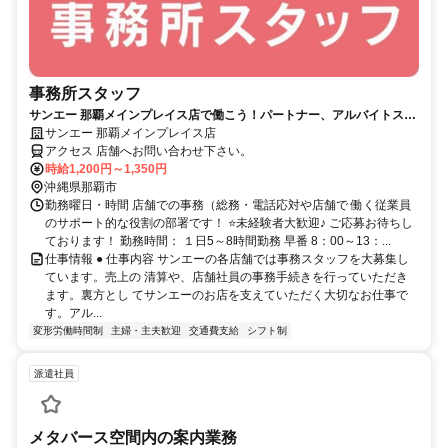
事務所スタッフ
サンエー 那覇メインプレイス店で働こう！パートナー、アルバイトスタ
ッフ大募集♪
サンエー 那覇メインプレイス店
アクセス 店舗へお問い合わせ下さい。
時給1,200円～1,350円
沖縄県那覇市
勤務曜日・時間 店舗での事務（総務・電話応対や店舗で 働く従業員
のサポート的な役割の部署です！ ⭐未経験者大歓迎♪ ご応募お待ちし
ております！ 勤務時間： １日5～8時間勤務 早番 8：00～13：...
仕事情報 ● 仕事内容 サンエーの各店舗では事務スタッフを大募集し
ています。売上の 清算や、店舗社員の事務手続きを行っていただき
ます。裏方とし てサンエーのお店を支えていただく大切なお仕事で
す。アル...
変形労働時間制
主婦・主夫歓迎
交通費支給
シフト制
派遣社員
メタバース空間内の案内業務