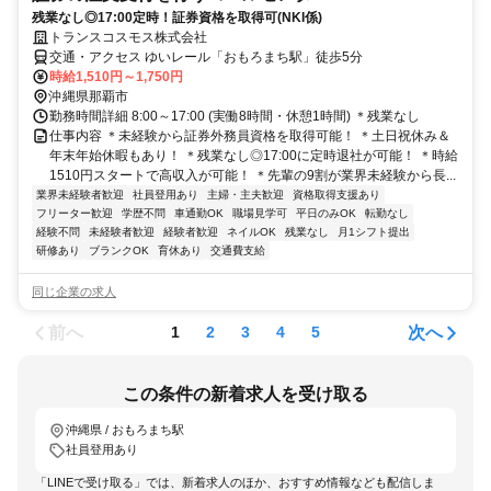
残業なし◎17:00定時！証券資格を取得可(NKI係)
トランスコスモス株式会社
交通・アクセス ゆいレール「おもろまち駅」徒歩5分
時給1,510円～1,750円
沖縄県那覇市
勤務時間詳細 8:00～17:00 (実働8時間・休憩1時間) ＊残業なし
仕事内容 ＊未経験から証券外務員資格を取得可能！ ＊土日祝休み＆
年末年始休暇もあり！ ＊残業なし◎17:00に定時退社が可能！ ＊時給
1510円スタートで高収入が可能！ ＊先輩の9割が業界未経験から長...
業界未経験者歓迎
社員登用あり
主婦・主夫歓迎
資格取得支援あり
フリーター歓迎
学歴不問
車通勤OK
職場見学可
平日のみOK
転勤なし
経験不問
未経験者歓迎
経験者歓迎
ネイルOK
残業なし
月1シフト提出
研修あり
ブランクOK
育休あり
交通費支給
同じ企業の求人
前へ
次へ
1
2
3
4
5
この条件の新着求人を受け取る
沖縄県 / おもろまち駅
社員登用あり
「LINEで受け取る」では、新着求人のほか、おすすめ情報なども配信しま