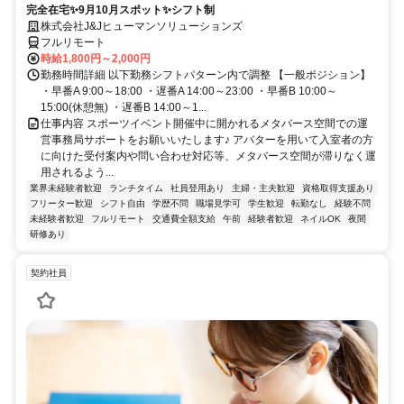
完全在宅✨9月10月スポット✨シフト制
株式会社J&Jヒューマンソリューションズ
フルリモート
時給1,800円～2,000円
勤務時間詳細 以下勤務シフトパターン内で調整 【一般ポジション】
・早番A 9:00～18:00 ・遅番A 14:00～23:00 ・早番B 10:00～
15:00(休憩無) ・遅番B 14:00～1...
仕事内容 スポーツイベント開催中に開かれるメタバース空間での運
営事務局サポートをお願いいたします♪ アバターを用いて入室者の方
に向けた受付案内や問い合わせ対応等、メタバース空間が滞りなく運
用されるよう...
業界未経験者歓迎
ランチタイム
社員登用あり
主婦・主夫歓迎
資格取得支援あり
フリーター歓迎
シフト自由
学歴不問
職場見学可
学生歓迎
転勤なし
経験不問
未経験者歓迎
フルリモート
交通費全額支給
午前
経験者歓迎
ネイルOK
夜間
研修あり
契約社員