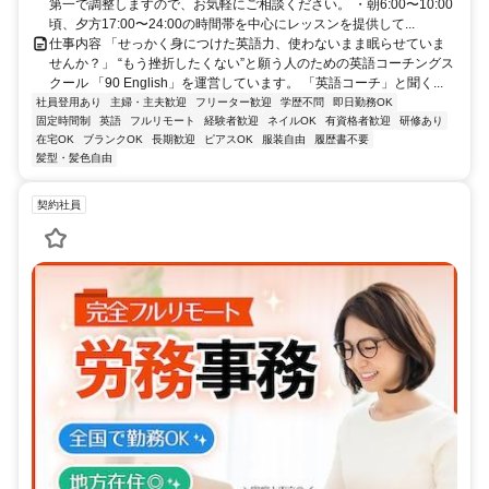
第一で調整しますので、お気軽にご相談ください。 ・朝6:00〜10:00
頃、夕方17:00〜24:00の時間帯を中心にレッスンを提供して...
仕事内容 「せっかく身につけた英語力、使わないまま眠らせていま
せんか？」 “もう挫折したくない”と願う人のための英語コーチングス
クール 「90 English」を運営しています。 「英語コーチ」と聞く...
社員登用あり
主婦・主夫歓迎
フリーター歓迎
学歴不問
即日勤務OK
固定時間制
英語
フルリモート
経験者歓迎
ネイルOK
有資格者歓迎
研修あり
在宅OK
ブランクOK
長期歓迎
ピアスOK
服装自由
履歴書不要
髪型・髪色自由
契約社員