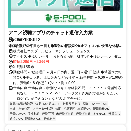
アニメ視聴アプリのチャット返信入力業
務/OW2608612
未経験歓迎◎平日も土日も希望休の相談OK★オフィス内に快適な休憩ス
ペース＆近辺にはコンビニあり！
株式会社エスプールヒューマンソリューションズ
アクセス ◆ゆいレール「おもろまち駅」徒歩5分◆ゆいレール「牧志
駅」徒歩13分◆車通勤OK(当社規定有)/駐車場完備
時給1,250円～1,300円
沖縄県那覇市
勤務時間 ≪勤務曜日≫ 月～日の内、週3日～週5日勤務 ◆希望休の相
談OK ◆平日休み…土日休みなども可能 ≪勤務時間≫ 9:00～翌1:00の
内、実働6～8h/休憩1h [シフト例] □9:00...
仕事内容 仕事内容 ＼特別なスキルや経験不問！／ ＊＊＊＜電話対応
一切なし！＞＊＊＊ *-*-* *-*-* 「データの引き継ぎ方法が知りたい」
「ログインができない」などの お問合せに...
業界未経験者歓迎
短期（3ヵ月以内）
社員登用あり
副業・WワークOK
主婦・主夫歓迎
フリーター歓迎
短期
学歴不問
車通勤OK
即日勤務OK
平日のみOK
学生歓迎
経験不問
未経験者歓迎
経験者歓迎
ネイルOK
残業なし
週払いOK
即日払いOK
研修あり