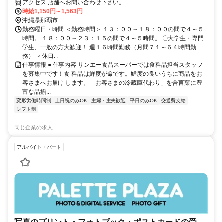
アクセス 店舗へお問い合わせ下さい。
時給1,150円～1,563円
沖縄県那覇市
勤務曜日・時間 ＜勤務時間＞ １３：００～１８：００の間で４～５
時間。 １８：００～２３：１５の間で４～５時間。 〇大学生・専門
学生、一般の方大歓迎！ 週１６時間勤務（月間７１～６４時間勤
務） ＜休日...
仕事情報 ● 仕事内容 サンエー食品スーパーでは食料品担当スタッフ
を募集中です！食 料品は鮮度が命です。鮮度の良いうちに商品をお
客さまへお届け します。「お客さまの冷蔵庫代わり」を合言葉に豊
富な品揃...
変形労働時間制
土日祝のみOK
主婦・主夫歓迎
平日のみOK
交通費支給
シフト制
同じ企業の求人
アルバイト・パート
写真のプリント・フォトブック・ポストカードの受