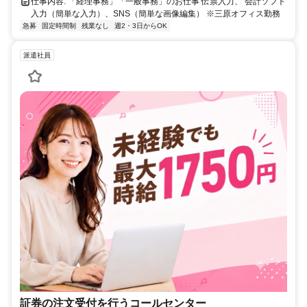
仕事内容: 「経理事務」「一般事務」のお仕事 伝票入力、 会計ソフト
入力（簡単な入力）、SNS（簡単な画像編集） ※三原オフィス勤務
急募
固定時間制
残業なし
週2・3日からOK
派遣社員
証券の注文受付を行うコールセンター