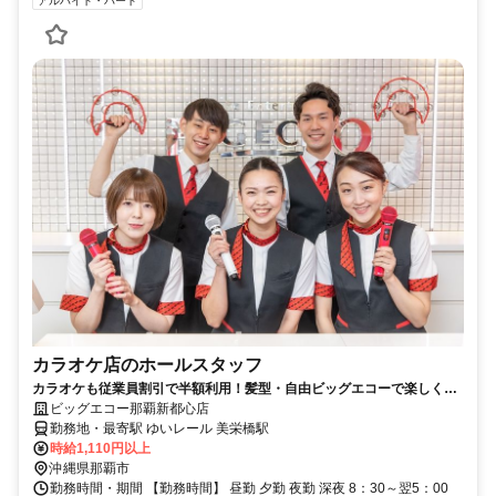
アルバイト・パート
カラオケ店のホールスタッフ
カラオケも従業員割引で半額利用！髪型・自由ビッグエコーで楽しく働
こう♪
ビッグエコー那覇新都心店
勤務地・最寄駅 ゆいレール 美栄橋駅
時給1,110円以上
沖縄県那覇市
勤務時間・期間 【勤務時間】 昼勤 夕勤 夜勤 深夜 8：30～翌5：00