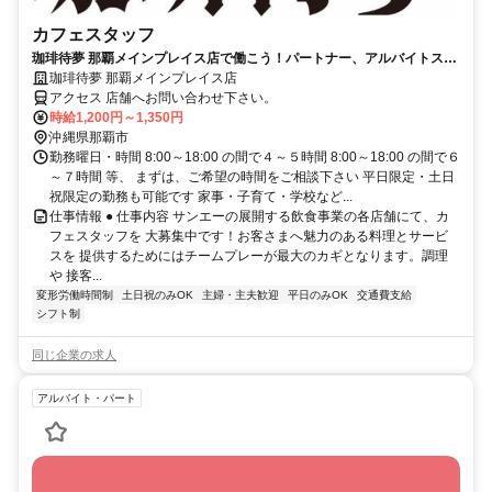
カフェスタッフ
珈琲待夢 那覇メインプレイス店で働こう！パートナー、アルバイトスタ
ッフ大募集♪
珈琲待夢 那覇メインプレイス店
アクセス 店舗へお問い合わせ下さい。
時給1,200円～1,350円
沖縄県那覇市
勤務曜日・時間 8:00～18:00 の間で４～５時間 8:00～18:00 の間で６
～７時間 等、 まずは、ご希望の時間をご相談下さい 平日限定・土日
祝限定の勤務も可能です 家事・子育て・学校など...
仕事情報 ● 仕事内容 サンエーの展開する飲食事業の各店舗にて、カ
フェスタッフを 大募集中です！お客さまへ魅力のある料理とサービ
スを 提供するためにはチームプレーが最大のカギとなります。調理
や 接客...
変形労働時間制
土日祝のみOK
主婦・主夫歓迎
平日のみOK
交通費支給
シフト制
同じ企業の求人
アルバイト・パート