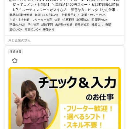
従ってコメントを削除】 ＼高時給1400円スタート＆22時以降は時給
UP／ ルーティンワークがスキな方、得意な方にピッタリなお仕事...
業界未経験者歓迎
短期（3ヵ月以内）
社員登用あり
副業・WワークOK
主婦・主夫歓迎
フリーター歓迎
短期
学歴不問
車通勤OK
即日勤務OK
平日のみOK
学生歓迎
経験不問
未経験者歓迎
経験者歓迎
残業なし
夜間
週払いOK
即日払いOK
研修あり
同じ企業の求人
派遣社員