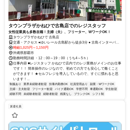
タウンプラザかねひで古島店でのレジスタッフ
女性従業員も多数在籍！主婦（夫）、フリーター、WワークOK！
タウンプラザかねひで 古島店
交通・アクセス ●ゆいレール古島駅から徒歩3分 ● 古島インターバス
停から徒歩約3分
時給1,025円～1,150円
沖縄県那覇市
勤務時間詳細 ・12：00～19：00（うち4～5ｈ）
仕事内容 ■レジスタッフ かねひで店内でのレジ業務がメインのお仕事
です！！ 簡単操作のレジなので、初めての方でも安心して働くこと
ができます！ ★セルフレジを導入しているので、すぐに慣れると思
います！...
制服あり
業界未経験者歓迎
扶養内勤務OK
社員登用あり
副業・WワークOK
主婦・主夫歓迎
フリーター歓迎
バイク通勤OK
学歴不問
車通勤OK
学生歓迎
経験不問
未経験者歓迎
経験者歓迎
残業なし
ブランクOK
シフト制
派遣社員