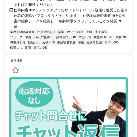
あればご相談ください♪
仕事内容 ■マッチングアプリのサイトパトロール 規定に違反した書き
込みの削除や ブロックなどを⾏います！ ▼登録情報の審査 ⾝分証明
書の画像データを確認し、 年齢制限をクリアしているかを確認 ▼
危...
業界未経験者歓迎
社員登用あり
副業・WワークOK
主婦・主夫歓迎
フリーター歓迎
バイク通勤OK
給料前払いOK
学歴不問
車通勤OK
即日勤務OK
職場見学可
転勤なし
経験不問
未経験者歓迎
午前
経験者歓迎
ネイルOK
残業なし
夜間
週払いOK
派遣社員