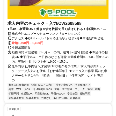
求人内容のチェック・入力/OW2608588
1日4h～車通勤OK！働きやすさ抜群で長く続けられる！未経験OK・求
人内容のチェック＆もくもく入力するダケ♪
株式会社エスプールヒューマンソリューションズ
アクセス ◆ゆいレール「おもろまち駅」徒歩9分◆車通勤OK(当社規
定有)/駐車場完備
時給1,350円～1,400円
沖縄県那覇市
勤務時間 ≪勤務曜日≫ 月～日の内、週3日～週5日勤務 ◆希望休の相
談OK ◆平日休み…土日休みなども可能 ≪勤務時間≫ 9:00～翌9:00の
内、実働4～8h [シフト例] □9:00～15:0...
仕事内容 仕事内容 ＼未経験OK◎モクモク作業／ 求人内容のチェッ
ク・データ入力のお仕事 【お仕事詳細】 ★データ入力作業 届いた求
人データを見ながら 「時給」「開始日」「仕事内容」などを 専用
の...
業界未経験者歓迎
短期（3ヵ月以内）
扶養内勤務OK
社員登用あり
副業・WワークOK
1日4時間以内OK
主婦・主夫歓迎
フリーター歓迎
短期
学歴不問
車通勤OK
即日勤務OK
平日のみOK
学生歓迎
経験不問
未経験者歓迎
経験者歓迎
残業なし
即日払いOK
研修あり
派遣社員