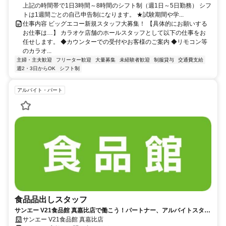
上記の時間帯で1日3時間～8時間のシフト制（週1日～5日勤務） シフ
トは1週間ごとの自己申告制になります。 ★試験期間や学...
仕事内容 ビッグエコー新規スタッフ大募集！ 【具体的にお願いする
お仕事は…】 カラオケ店舗のホールスタッフとして以下の仕事をお
任せします。 ◆カウンターでの受付やお客様のご案内 ◆リモコン等
のカラオ...
主婦・主夫歓迎
フリーター歓迎
大量募集
未経験者歓迎
制服貸与
交通費支給
週2・3日からOK
シフト制
アルバイト・パート
食品品出しスタッフ
サンエー V21食品館 真嘉比店で働こう！パートナー、アルバイトスタッ
フ大募集♪
サンエー V21食品館 真嘉比店