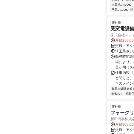
土日祝のみOK
平日のみOK
学
正社員
受変電設
株式会社メジ
月給250,0
交通・アク
埼玉県さい
勤務時間詳細
場により、
員が同じスケ
仕事内容 
と聞くと、
ちのメイン
業界未経験者歓
転勤なし
経験
正社員
フォーク
新和商事株式
月給300,0
交通・アク