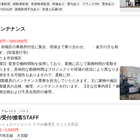
験者歓迎
経験者歓迎
有資格者歓迎
研修あり
賞与あり
ブランクOK
育休あり
近5分以内
資格取得手当あり
友達と応募OK
メンテナンス
00円～500,000円
す。(現場直行等)
たま市岩槻区
曜日: 変形労働時間制を採用しており、業務に応じて勤務時間が変動す
ります。具体的な勤務時間はプロジェクトや現場の状況により異なりま
発生する可能性もありますので、柔軟に対...
 鋼製建具のメンテナンス業務を担当していただきます。主に建物や施設
製建具の点検、修理、メンテナンスを行います。 【主な仕事内容】 * 鋼
期点検および不具合箇所の修理...
アルバイト・パート
受付/接客STAFF
ッシュエージェント スマホ修理王 そごう大宮店
円～1,500円
クセス: JR埼京線 大宮駅