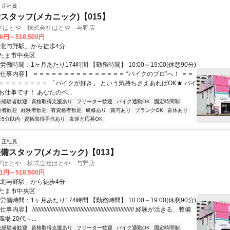
正社員
スタッフ(メカニック)【015】
プはとや 株式会社はとや 与野店
06円～518,500円
「北与野駅」から徒歩4分
たま市中央区
労働時間：1ヶ月あたり174時間 【勤務時間】 10:00～19:00(休憩90分)
【仕事内容】 ＝＝＝＝＝＝＝＝＝＝＝＝＝＝＝ “バイクのプロ”へ！ ＝＝
＝＝＝＝＝＝＝＝ 「バイクが好き」 という気持ちさえあればOK★ バイ
仕事です！ あなたのペ...
未経験者歓迎
資格取得支援あり
フリーター歓迎
バイク通勤OK
固定時間制
験者歓迎
経験者歓迎
有資格者歓迎
研修あり
賞与あり
ブランクOK
育休あり
近5分以内
資格取得手当あり
友達と応募OK
正社員
備スタッフ(メカニック)【013】
プはとや 株式会社はとや 与野店
91円～518,500円
「北与野駅」から徒歩4分
たま市中央区
労働時間：1ヶ月あたり174時間 【勤務時間】 10:00～19:00(休憩90分)
////////////////////////////////////////////////////////////////// 経験が活きる、整備
 20代～...
未経験者歓迎
資格取得支援あり
フリーター歓迎
バイク通勤OK
固定時間制