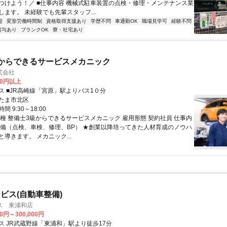
つけよう！／ ■仕事内容 機械式駐車装置の点検・修理・メンテナンス業
ます。 未経験でも先輩スタッフ...
迎
変形労働時間制
資格取得支援あり
学歴不問
車通勤OK
職場見学可
経験不問
賞与あり
ブランクOK
寮・社宅あり
からできるサービスメカニック
式会社
00円以上
ス ■JR高崎線「宮原」駅よりバス1０分
たま市北区
 9:30～18:00
職種 整備士3級からできるサービスメカニック 雇用形態 契約社員 仕事内
整備（点検、車検、修理、BP） ★創業以降培ってきた人材育成のノウハ
導きます。 メカニック...
ビス(自動車整備)
ス 東浦和店
00円～300,000円
ス JR武蔵野線「東浦和」駅より徒歩17分