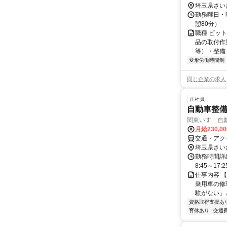
埼玉県さい
勤務曜日・時
憩80分）
職種 ピッ
品の取付作
等）・整備
変形労働時間制
同じ企業の求人
正社員
自動車整
関東いすゞ自
月給230,0
交通・アク
埼玉県さい
勤務時間詳
8:45～1
仕事内容 【
乗用車の修
験がない」と
資格取得支援あ
育休あり
交通