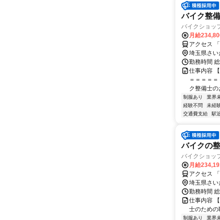
バイク整備
バイクショッ
月給234,8
アクセス 
埼玉県さい
勤務時間 総
仕事内容 
＝＝＝＝＝
ク整備士のお
制服あり
業界
経験不問
未経
交通費支給
駅
バイクの整
バイクショッ
月給234,1
アクセス 
埼玉県さい
勤務時間 総
仕事内容 【仕事内容】 
士のための職場
制服あり
業界