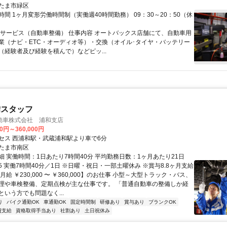
たま市緑区
間 1ヶ月変形労働時間制（実働週40時間勤務） 09：30～20：50（休
トサービス（自動車整備） 仕事内容 オートバックス店舗にて、自動車用
業（ナビ・ETC・オーディオ等）・交換（オイル･タイヤ・バッテリー
（経験者及び経験を積んで）などピッ...
備スタッフ
動車株式会社 浦和支店
00円～360,000円
セス 西浦和駅・武蔵浦和駅より車で6分
たま市南区
細 実働時間：1日あたり7時間40分 平均勤務日数：1ヶ月あたり21日
7:25 実働7時間40分／1日 ※日曜・祝日・一部土曜休み ※賞与8.8ヶ月支給
月給 ￥230,000 〜 ￥360,000】のお仕事 小型～大型トラック・バス、
理や車検整備、定期点検が主な仕事です。 「普通自動車の整備しか経
いう方でも問題なく...
り
バイク通勤OK
車通勤OK
固定時間制
研修あり
賞与あり
ブランクOK
費支給
資格取得手当あり
社割あり
土日祝休み