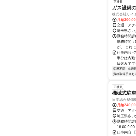
正社員
ガス設備
株式会社サイ
月給300,0
交通・アク
埼玉県さい
勤務時間詳細
勤務時間：8
が、 まれに
仕事内容 
半分は内勤
日休みでプラ
学歴不問
車通勤
資格取得手当あ
正社員
機械式駐
日本総合整備
月給240,0
交通・アク
埼玉県さい
勤務時間詳細
18:00-9:00
仕事内容 