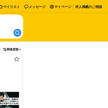
マイリスト
メッセージ
マイページ
求人掲載のご相談
存
関連度順