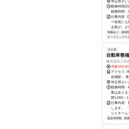
埼玉県さい
勤務時間詳細
勤務時間：9
仕事内容 
ー技術にも
企業が、さ
制服あり
資格
オープニングス
正社員
自動車整備
株式会社三幸
月給300,0
アクセス: 埼玉県さいたま市岩槻区相野原２９０－１ 【車通勤可】東武野田線「東
岩槻駅」 
埼玉県さい
勤務時間・曜日
業はありま
間1,000～1.
仕事内容:
します。 
りとチームで
固定時間制
残