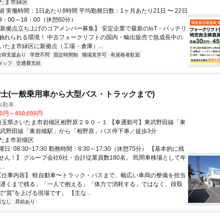
たま市緑区
 実働時間：1日あたり8時間 平均勤務日数：1ヶ月あたり21日 〜 22日
：00～18：00（休憩60分）
【新拠点立ち上げのコアメンバー募集】 安定企業で最新のIoT・バッテリ
触れられる環境！ 中古フォークリフトの国内・輸出販売で急成長中の
いたま市緑区に新拠点（工場・倉庫）...
取得支援あり
学歴不問
固定時間制
職場見学可
有資格者歓迎
タッフ
交通費支給
士(一般乗用車から大型バス・トラックまで)
自動車
00円～450,000円
東武野田線「東岩槻駅」から「相野原」バス停下車／徒歩3分
たま市岩槻区
: 08:30~17:30 勤務時間：8:30～17:30（休憩75分） 【基本的に残
せん！】 グループ会社6社・合計従業員数180名。 民間車検場として年
..
 【仕事内容】 軽自動車〜トラック・バスまで、幅広い車両の整備を担当
「遅くまで残る」「一人で抱える」「体力で消耗する」ではなく、段取
“質”を上げる現場です。 【主な...
業なし
昇給あり