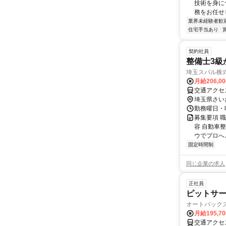
技術を身に
務をお任せし
業界未経験者歓
住宅手当あり
契約社員
整備士3級
埼玉スバル株
月給206,0
交通アクセ
埼玉県さい
勤務曜日・時間
募集要項 
容 自動車
ウでプロへと
固定時間制
同じ企業の求人
正社員
ピットサー
オートバック
月給195,7
交通アクセ