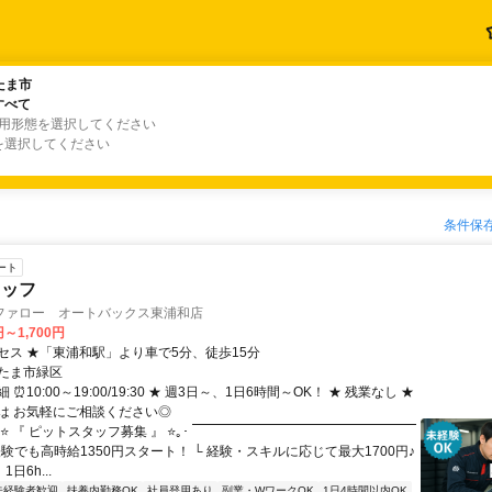
たま市
たま市
すべて
すべて
雇用形態を選択してください
を選択してください
条件保
ート
タッフ
ファロー オートバックス東浦和店
円～1,700円
セス ★「東浦和駅」より車で5分、徒歩15分
たま市緑区
⏰10:00～19:00/19:30 ★ 週3日～、1日6時間～OK！ ★ 残業なし ★
は お気軽にご相談ください◎
｡⭐ 『 ピットスタッフ募集 』 ⭐｡･ ￣￣￣￣￣￣￣￣￣￣￣￣￣￣￣￣￣
経験でも高時給1350円スタート！ └ 経験・スキルに応じて最大1700円♪
日6h...
未経験者歓迎
扶養内勤務OK
社員登用あり
副業・WワークOK
1日4時間以内OK