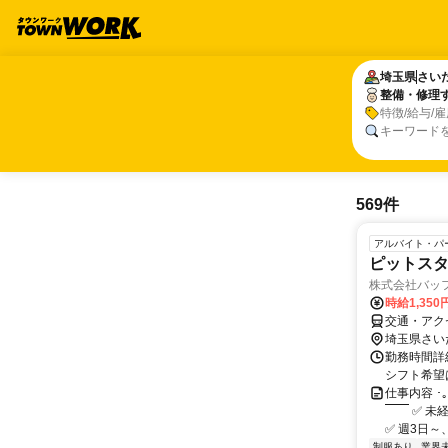
埼玉県
埼玉県
さい
さい
整備・修理
整備・修理
特徴/給与/
キーワード
569件
アルバイト・パ
ピットス
株式会社バッ
時給1,350
交通・アク
埼玉県さい
勤務時間詳細 
シフト希望
仕事内容 ･
￣￣ ✅ 未
✅ 週3日～、1
制服あり
業界