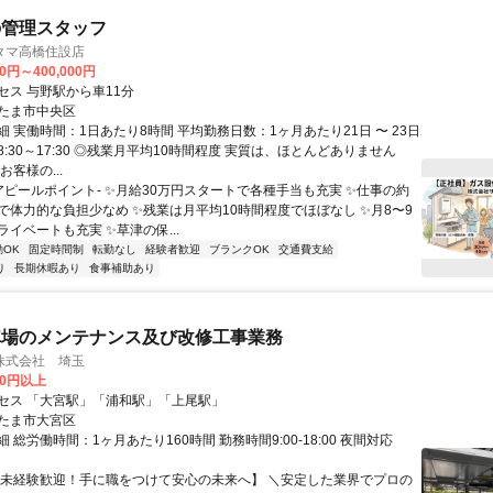
の管理スタッフ
タマ高橋住設店
00円～400,000円
セス 与野駅から車11分
たま市中央区
 実働時間：1日あたり8時間 平均勤務日数：1ヶ月あたり21日 〜 23日
:30～17:30 ◎残業月平均10時間程度 実質は、ほとんどありません
お客様の...
-アピールポイント- ✨月給30万円スタートで各種手当も充実 ✨仕事の約
で体力的な負担少なめ ✨残業は月平均10時間程度でほぼなし ✨月8〜9
イベートも充実 ✨草津の保...
OK
固定時間制
転勤なし
経験者歓迎
ブランクOK
交通費支給
り
長期休暇あり
食事補助あり
車場のメンテナンス及び改修工事業務
株式会社 埼玉
00円以上
セス 「大宮駅」「浦和駅」「上尾駅」
たま市大宮区
 総労働時間：1ヶ月あたり160時間 勤務時間9:00-18:00 夜間対応
【未経験歓迎！手に職をつけて安心の未来へ】 ＼安定した業界でプロの