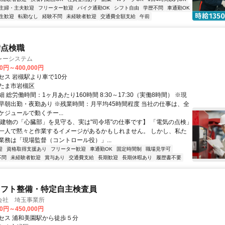
主婦・主夫歓迎
フリーター歓迎
バイク通勤OK
シフト自由
学歴不問
車通勤OK
生歓迎
転勤なし
経験不問
未経験者歓迎
交通費全額支給
午前
備点検職
ャーシステム
00円～400,000円
セス 岩槻駅より車で10分
たま市岩槻区
 総労働時間：1ヶ月あたり160時間 8:30～17:30（実働8時間） ※現
早朝出勤・夜勤あり ※残業時間：月平均45時間程度 当社の仕事は、全
ジュールで動くチー...
【建物の「心臓部」を見守る、実は"司令塔"の仕事です】 「電気の点検」
一人で黙々と作業するイメージがあるかもしれません。 しかし、私た
業務は「現場監督（コントロール役）」...
迎
資格取得支援あり
フリーター歓迎
車通勤OK
固定時間制
職場見学可
不問
未経験者歓迎
賞与あり
交通費支給
長期歓迎
長期休暇あり
履歴書不要
リフト整備・特定自主検査員
会社 埼玉事業所
00円～450,000円
セス 浦和美園駅から徒歩５分