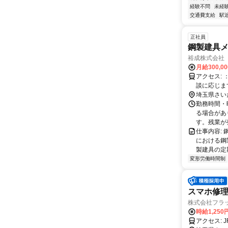
経験不問
未経
交通費支給
駅
正社員
鋼製建具
裕成株式会社
月給300,0
アクセス: ：岩槻区の事務所付近に集合、現場まで乗り合わせ。 ：遠方の方も相
談に応じま
埼玉県さい
勤務時間・
る場合があ
す。残業が
仕事内容:
における鋼
製建具の定
変形労働時間制
スマホ修理/
株式会社フラ
時給1,250
ア