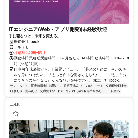
ITエンジニア(Web・アプリ開発)|未経験歓迎
手に職をつけ、未来を変える。
株式会社Tbook
フルリモート
月給250,000円以上
勤務時間詳細 総労働時間：1ヶ月あたり160時間 勤務時間：10時〜19
時（休憩1時間）
仕事内容 未経験から、IT業界デビュー。 「将来のために、何かスキ
ルを身につけたい」 「もっと自由な働き方をしたい」 「でも、自分
にできるのか不安…」 そんな想いを持つ方へ。 株式会社Tbook...
ランチタイム
固定時間制
転勤なし
住宅手当あり
フルリモート
交通費全額支給
研修あり
賞与あり
交通費支給
駅近5分以内
資格取得手当あり
土日祝休み
正社員