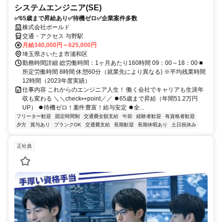
システムエンジニア(SE)
✅️65歳まで昇給あり✅️待機ゼロ✅️企業案件多数
株式会社ボールド
交通・アクセス 与野駅
月給340,000円～625,000円
埼玉県さいたま市浦和区
勤務時間詳細 総労働時間：1ヶ月あたり160時間 09：00～18：00 ■
所定労働時間 8時間 休憩60分（就業先により異なる) ※平均残業時間
12時間（2023年度実績）
仕事内容 これからのエンジニア人生！ 働く会社でキャリアも生涯年
収も変わる ＼＼check👀point／／ ⏺️65歳まで昇給（年間51.2万円
UP） ⏺️待機ゼロ！案件豊富！給与安定 ⏺️全...
フリーター歓迎
固定時間制
交通費全額支給
午前
経験者歓迎
有資格者歓迎
夕方
賞与あり
ブランクOK
交通費支給
長期歓迎
長期休暇あり
土日祝休み
正社員