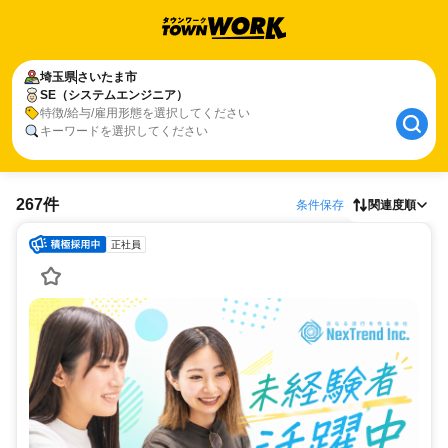
埼玉県
さいたま市
SE（システムエンジニア）
特徴/給与/雇用形態を選択してください
キーワードを選択してください
267件
条件保存
関連度順
正社員