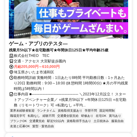
ゲーム・アプリのテスタ―
残業月5h以下★在宅勤務可★年間休日125日★平均年齢25歳
株式会社THEO TEC
交通・アクセス 大宮駅徒歩圏内
月給205,000円～610,000円
埼玉県さいたま市浦和区
勤務時間詳細 実働時間：1日あたり8時間 平均勤務日数：1ヶ月あた
り20日 勤務時間：9:00～18:00 (休憩時間 1時間00分) ★月の平均残業
時間は5時間以内！
仕事内容 ■───────────────── ＼2023年12月設立！ スター
トアップベンチャー企業／ ⭐残業月5h以下 ⭐年間休日125日 ⭐在宅勤
務（リモートワーク）可 ⭐転勤なし ⭐平均...
業界未経験者歓迎
ランチタイム
資格取得支援あり
学歴不問
固定時間制
職場見学可
転勤なし
経験不問
交通費全額支給
研修あり
在宅OK
賞与あり
ブランクOK
交通費支給
駅近5分以内
資格取得手当あり
土日祝休み
服装自由
友達と応募OK
髪型・髪色自由