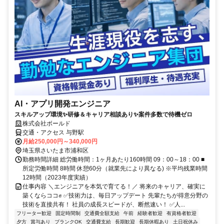
AI・アプリ開発エンジニア
スキルアップ環境✨研修＆キャリア相談あり✨案件多数で待機ゼロ
株式会社ボールド
交通・アクセス 与野駅
月給250,000円～340,000円
埼玉県さいたま市浦和区
勤務時間詳細 総労働時間：1ヶ月あたり160時間 09：00～18：00 ■
所定労働時間 8時間 休憩60分（就業先により異なる) ※平均残業時間
12時間（2023年度実績）
仕事内容 ＼エンジニアを本気で育てる！／ 将来のキャリア、確実に
築くならココ✊️ ✅️技術力は、毎日アップデート 先輩たちが得意分野の
技術を直接共有！ 社員の成長スピードが、断然速い！ ✅️人...
フリーター歓迎
固定時間制
交通費全額支給
午前
経験者歓迎
有資格者歓迎
夕方
賞与あり
ブランクOK
交通費支給
長期歓迎
長期休暇あり
土日祝休み