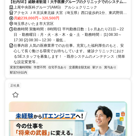
【社内SE】経験者歓迎！大手医療グループのクリニックでのシステムサ
ポート業務です！
上尾中央医科グループ(AMG) アルシェクリニック
アクセス ＪＲ京浜東北線 大宮（埼玉県）西口徒歩約1分、東武野田線
大宮（埼玉県）西口徒歩約1分、ＪＲ埼京線 大宮（埼玉県）西口徒歩
月給239,000円～320,500円
約1分 大宮駅西口正面
埼玉県さいたま市大宮区
勤務時間 実働時間：8時間/日 平均勤務日数：1ヶ月あたり21日～22
日 ・勤務曜日：月・火・水・木・金・土 ・勤務時間： [1] 08:30～
17:30 [2] 08:30～12:30 ・最低...
仕事内容 人気の医療業界でのお仕事。充実した福利厚生のもと、安
心して長く働ける環境でお待ちしています。 健診クリニックにおけ
るSEスタッフを募集します！ ・既存システムのメンテナンス（簡単
な設定変更等...
変形労働時間制
学歴不問
住宅手当あり
交通費全額支給
駅ナカ
賞与あり
駅近5分以内
正社員