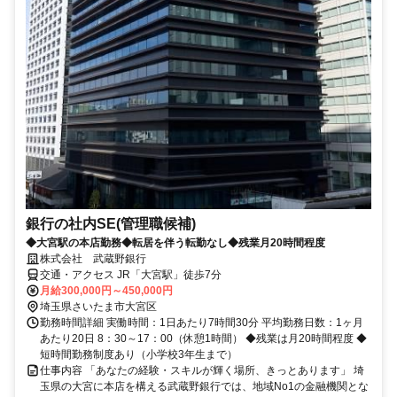
銀行の社内SE(管理職候補)
◆大宮駅の本店勤務◆転居を伴う転勤なし◆残業月20時間程度
株式会社 武蔵野銀行
交通・アクセス JR「大宮駅」徒歩7分
月給300,000円～450,000円
埼玉県さいたま市大宮区
勤務時間詳細 実働時間：1日あたり7時間30分 平均勤務日数：1ヶ月
あたり20日 8：30～17：00（休憩1時間） ◆残業は月20時間程度 ◆
短時間勤務制度あり（小学校3年生まで）
仕事内容 「あなたの経験・スキルが輝く場所、きっとあります」 埼
玉県の大宮に本店を構える武蔵野銀行では、地域No1の金融機関とな