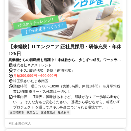
【未経験】ITエンジニア|正社員採用・研修充実・年休
125日
異業種からの転職者も活躍中！未経験から、少しずつ成長。ワークライ
フバランスも大切にできる環境です。
株式会社ネクストレンド
アクセス: 最寄り駅 各線「南浦和駅」
月給300,000円～600,000円
埼玉県さいたま市南区
勤務時間・曜日: 9:00〜18:00（実働8時間、休憩1時間） ※月平均残
業10時間 ※サービス残業は一切なし
仕事内容: 「IT業界に興味はあるけど、 経験がなくて一歩踏み出せな
い…」 そんな方もご安心ください。 基礎から学びながら、幅広いIT
プロジェクト を通してスキルを身につけられる環境です。 ┏ ...
固定時間制
残業なし
交通費支給
昇給あり
同じ企業の求人