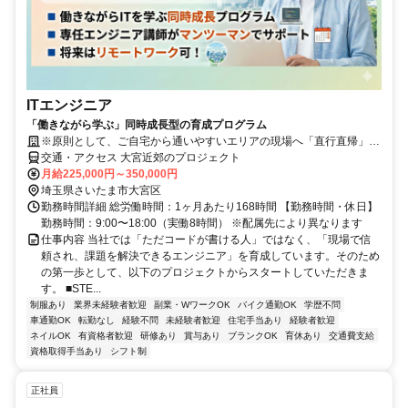
ITエンジニア
「働きながら学ぶ」同時成長型の育成プログラム
※原則として、ご自宅から通いやすいエリアの現場へ「直行直帰」と
なります。
交通・アクセス 大宮近郊のプロジェクト
月給225,000円～350,000円
埼玉県さいたま市大宮区
勤務時間詳細 総労働時間：1ヶ月あたり168時間 【勤務時間・休日】
勤務時間：9:00〜18:00（実働8時間） ※配属先により異なります
仕事内容 当社では「ただコードが書ける人」ではなく、「現場で信
頼され、課題を解決できるエンジニア」を育成しています。そのため
の第一歩として、以下のプロジェクトからスタートしていただきま
す。 ■STE...
制服あり
業界未経験者歓迎
副業・WワークOK
バイク通勤OK
学歴不問
車通勤OK
転勤なし
経験不問
未経験者歓迎
住宅手当あり
経験者歓迎
ネイルOK
有資格者歓迎
研修あり
賞与あり
ブランクOK
育休あり
交通費支給
資格取得手当あり
シフト制
正社員