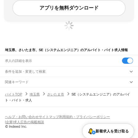
アプリを無料ダウンロード
埼玉県、さいたま市、SE（システムエンジニア）のアルバイト・バイト求人情報
求人の詳細を表示
条件を追加・変更して検索
市区町村を追加・変更
関連キーワード
埼玉県 IT・Web・ゲームエンジニア SE（システムエンジニア） ゲーム
埼玉県
駅を追加・変更
バイトTOP
埼玉県
さいたま市
SE（システムエンジニア）のアルバイ
埼玉県 IT・Web・ゲームエンジニア プログラマー se
埼玉県
すべて
ト・バイト・求人
埼玉県 IT・Web・ゲームエンジニア se
さいたま市
すべて
職種を追加・変更
JR武蔵野線
埼玉県 IT・Web・ゲームエンジニア SE（システムエンジニア） 正社員 ワーキテ
西区
北区
大宮区
見沼区
中央区
桜区
浦和区
南区
緑区
岩槻区
東所沢駅
新座駅
北朝霞駅
西浦和駅
武蔵浦和駅
南浦和駅
東浦和駅
東川口駅
南越谷駅
クノ
東京都 IT・Web・ゲームエンジニア SE（システムエンジニア） it
飲食・フードサービス
川越市
熊谷市
川口市
行田市
秩父市
所沢市
飯能市
加須市
本庄市
東松山市
特徴を追加・変更
越谷レイクタウン駅
吉川駅
吉川美南駅
新三郷駅
三郷駅
飲食・フードサービス
すべて
ヘルプ・お問い合わせ
サイトマップ
利用規約・プライバシーポリシー
春日部市
狭山市
羽生市
鴻巣市
深谷市
上尾市
草加市
越谷市
蕨市
戸田市
入間市
ホールスタッフ
キッチンスタッフ
皿洗い・洗い場
精肉・鮮魚加工
給食調理
人気
[企業]求人広告の掲載相談
JR八高線(八王子～高麗川)
朝霞市
志木市
和光市
新座市
桶川市
久喜市
北本市
八潮市
富士見市
三郷市
蓮田市
雇用形態を追加・変更
パン屋（ベーカリー）
フードカウンター販売員
バー（BAR）・バーテンダー
日払いOK
高校生歓迎
学生歓迎
深夜の仕事
髪型・髪色自由
ひげOK
ネイルOK
金子駅
東飯能駅
高麗川駅
坂戸市
幸手市
鶴ヶ島市
日高市
吉川市
ふじみ野市
白岡市
騎西町
北川辺町
飲食店補助（開店・閉店準備）
飲食店（店長・マネージャー）
新着求人を受け取る
ピアスOK
アルバイト・パート
履歴書不要
オープニングスタッフ
留学生・外国人活躍中
大利根町
北足立郡
入間郡
比企郡
秩父郡
児玉郡
大里郡
南埼玉郡
北葛飾郡
都道府県を変更
営業・販売
JR八高線(高麗川～高崎)
勤務期間
正社員