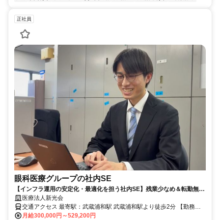
正社員
眼科医療グループの社内SE
【インフラ運用の安定化・最適化を担う社内SE】残業少なめ＆転勤無
し！充実の福利厚生◎週休2日制でプライベート両立！
医療法人新光会
交通アクセス 最寄駅：武蔵浦和駅 武蔵浦和駅より徒歩2分 【勤務
地】 埼玉県さいたま市南区沼影1-10-1ラムザタワー5階 転勤無し 屋
月給300,000円～529,200円