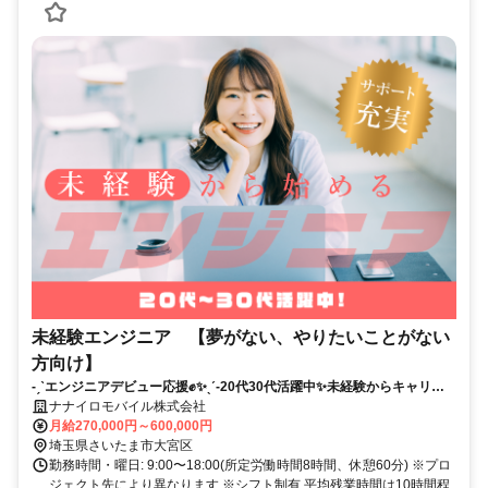
未経験エンジニア 【夢がない、やりたいことがない
方向け】
-ˏˋエンジニアデビュー応援✊✨ˎˊ-20代30代活躍中✨未経験からキャリア
アップ✨完全週休2日制✅年間休日120日✅
ナナイロモバイル株式会社
月給270,000円～600,000円
埼玉県さいたま市大宮区
勤務時間・曜日: 9:00〜18:00(所定労働時間8時間、休憩60分) ※プロ
ジェクト先により異なります ※シフト制有 平均残業時間は10時間程