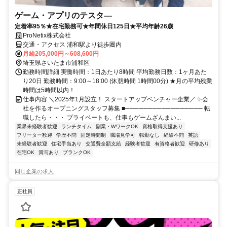
ゲーム・アプリのテスタ―
定着率95％★在宅勤務可★年間休日125日★平均年齢26歳
ProNetix株式会社
交通・アクセス 浦和駅より徒歩圏内
月給205,000円～608,600円
埼玉県さいたま市浦和区
勤務時間詳細 実働時間：1日あたり8時間 平均勤務日数：1ヶ月あた
り20日 勤務時間：9:00～18:00 (休憩時間 1時間00分) ★月の平均残業
時間は5時間以内！
仕事内容 ＼2025年1月設立！ スタートアップベンチャー企業／ ✨会
社を作るオープニングスタッフ募集 ■───────────────── 転
職したら・・・ プライベートも、仕事もゲームざんまい...
業界未経験者歓迎
ランチタイム
副業・WワークOK
資格取得支援あり
フリーター歓迎
学歴不問
固定時間制
職場見学可
転勤なし
経験不問
英語
未経験者歓迎
住宅手当あり
交通費全額支給
経験者歓迎
有資格者歓迎
研修あり
在宅OK
賞与あり
ブランクOK
同じ企業の求人
正社員