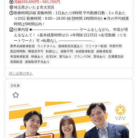
月給205,000円～561,700円
埼玉県さいたま市大宮区
勤務時間詳細 実働時間：1日あたり8時間 平均勤務日数：1ヶ月あた
り20日 勤務時間：9:00～18:00 (休憩時間 1時間00分) ★月の平均残業
時間は5時間以内！
仕事内容 ■───────────────── ゲームをしながら、年収が増
えるなんて！ ⭐基本残業時間ゼロ ⭐年間休日125日 ⭐在宅勤務（リモ
ートワーク）可 ⭐転勤なし ────────────...
業界未経験者歓迎
ランチタイム
資格取得支援あり
フリーター歓迎
学歴不問
固定時間制
職場見学可
転勤なし
経験不問
未経験者歓迎
経験者歓迎
有資格者歓迎
研修あり
在宅OK
賞与あり
ブランクOK
育休あり
交通費支給
長期歓迎
資格取得手当あり
同じ企業の求人
正社員