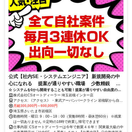
公式【社内SE・システムエンジニア】 新規開発の中
心になれる 提案が通りやすい職場 少数精鋭 意
☆ システムを0から開発することも可能！提案が通りやすい自由度の高
思決定が早い会社
い職場です！完全週休二日制！
株式会社CSオートディーラー 埼玉岩槻インター店
アクセス: 《アクセス》 ・東武アーバンパークライン 岩槻駅から自転
車で10分 ・東北自動車道岩槻インターから2分の位置 ・車、バイク
月給300,000円～600,000円
通勤可能（無料の社員駐車場完備）
埼玉県さいたま市岩槻区
勤務時間・曜日: 9：00～18：00（実働8時間・昼休憩60分） ※残業
は一切ありません ※定時の18時で終業し帰宅できます
仕事内容: CSオートディーラーは今年で創業４６年！ 関東最大級の中