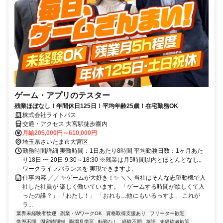
ゲーム・アプリのテスター
残業ほぼなし！年間休日125日！平均年齢25歳！在宅勤務OK
株式会社ライトパス
交通・アクセス 大宮駅徒歩圏内
月給205,000円～610,000円
埼玉県さいたま市大宮区
勤務時間詳細 実働時間：1日あたり8時間 平均勤務日数：1ヶ月あた
り18日 〜 20日 9:30～18:30 ※残業は月5時間以内とほとんどなし。
ワークライフバランスを 実現できますよ。
仕事内容 ／／ ✨ゲームが大好き！✨ ＼＼ 当社はそんな志望動機で入
社した社員が 楽しく働いています。 「ゲームする時間が欲しくて入
ったの誰？」 「わたし！」 「おれも…他にもいるっすよ」 これが
ラ...
業界未経験者歓迎
副業・WワークOK
資格取得支援あり
フリーター歓迎
学歴不問
固定時間制
職場見学可
転勤なし
経験不問
英語
未経験者歓迎