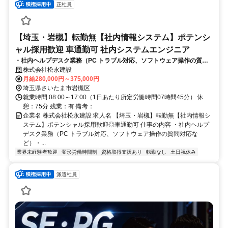
正社員
【埼玉・岩槻】転勤無【社内情報システム】ポテンシ
ャル採用歓迎 車通勤可 社内システムエンジニア
・社内ヘルプデスク業務（PC トラブル対応、ソフトウェア操作の質問
対応など）・PC のキッティング・セットアップ・グループウェア・ア
株式会社松永建設
プリ等のアカウント管理運用補助・セキュリティ監視・運用の補助
月給280,000円～375,000円
埼玉県さいたま市岩槻区
就業時間 08:00～17:00（1日あたり所定労働時間07時間45分） 休
憩：75分 残業：有 備考：
企業名 株式会社松永建設 求人名 【埼玉・岩槻】転勤無【社内情報シ
ステム】ポテンシャル採用歓迎◎車通勤可 仕事の内容 ・社内ヘルプ
デスク業務（PC トラブル対応、ソフトウェア操作の質問対応な
ど）・...
業界未経験者歓迎
変形労働時間制
資格取得支援あり
転勤なし
土日祝休み
派遣社員