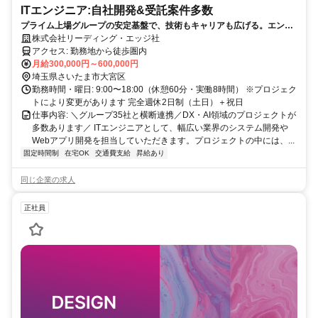
ITエンジニア:自社開発&受託案件多数
プライム上場グループの安定基盤で、技術もキャリアも広げる。エンジ
ニアとして次のステージへ
株式会社リーディング・エッジ社
アクセス: 勤務地から徒歩圏内
月給300,000円～600,000円
埼玉県さいたま市大宮区
勤務時間・曜日: 9:00〜18:00（休憩60分・実働8時間） ※プロジェク
トにより変更があります 完全週休2日制（土日）＋祝日
仕事内容: ＼グループ35社と横断連携／DX・AI領域のプロジェクトが
多数あります／ ITエンジニアとして、幅広い業界のシステム開発や
Webアプリ開発を担当していただきます。プロジェクトの中には、...
固定時間制
在宅OK
交通費支給
昇給あり
同じ企業の求人
正社員