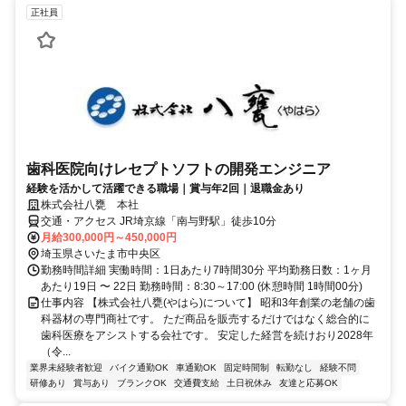
正社員
歯科医院向けレセプトソフトの開発エンジニア
経験を活かして活躍できる職場｜賞与年2回｜退職金あり
株式会社八甕 本社
交通・アクセス JR埼京線「南与野駅」徒歩10分
月給300,000円～450,000円
埼玉県さいたま市中央区
勤務時間詳細 実働時間：1日あたり7時間30分 平均勤務日数：1ヶ月
あたり19日 〜 22日 勤務時間：8:30～17:00 (休憩時間 1時間00分)
仕事内容 【株式会社八甕(やはら)について】 昭和3年創業の老舗の歯
科器材の専門商社です。 ただ商品を販売するだけではなく総合的に
歯科医療をアシストする会社です。 安定した経営を続けおり2028年
（令...
業界未経験者歓迎
バイク通勤OK
車通勤OK
固定時間制
転勤なし
経験不問
研修あり
賞与あり
ブランクOK
交通費支給
土日祝休み
友達と応募OK