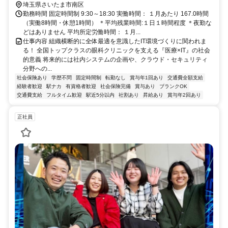
内喫煙所あり
埼玉県さいたま市南区
勤務時間 固定時間制 9:30～18:30 実働時間： １月あたり 167.0時間
（実働8時間・休憩1時間） ＊平均残業時間:１日１時間程度 ＊夜勤な
どはありません 平均所定労働時間： １月...
仕事内容 組織横断的に全体最適を意識したIT環境づくりに関われま
る！ 全国トップクラスの眼科クリニックを支える『医療×IT』の社会
的意義 将来的には社内システムの企画や、クラウド・セキュリティ
分野への...
社会保険あり
学歴不問
固定時間制
転勤なし
賞与年1回あり
交通費全額支給
経験者歓迎
駅ナカ
有資格者歓迎
社会保険完備
賞与あり
ブランクOK
交通費支給
フルタイム歓迎
駅近5分以内
社割あり
昇給あり
賞与年2回あり
正社員