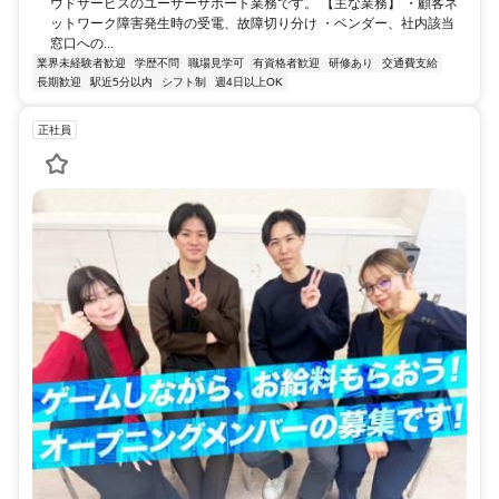
ウドサービスのユーザーサポート業務です。 【主な業務】 ・顧客ネ
ットワーク障害発生時の受電、故障切り分け ・ベンダー、社内該当
窓口への...
業界未経験者歓迎
学歴不問
職場見学可
有資格者歓迎
研修あり
交通費支給
長期歓迎
駅近5分以内
シフト制
週4日以上OK
正社員