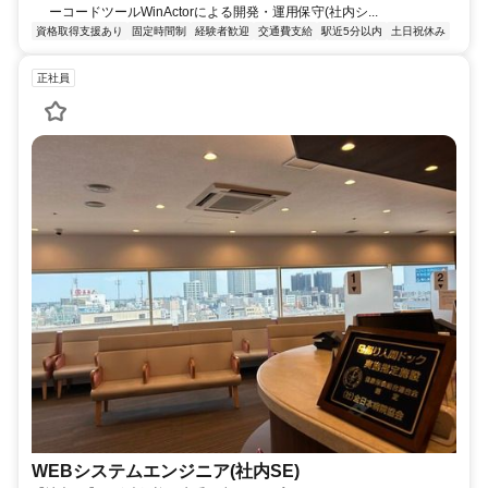
ーコードツールWinActorによる開発・運用保守(社内シ...
資格取得支援あり
固定時間制
経験者歓迎
交通費支給
駅近5分以内
土日祝休み
正社員
WEBシステムエンジニア(社内SE)