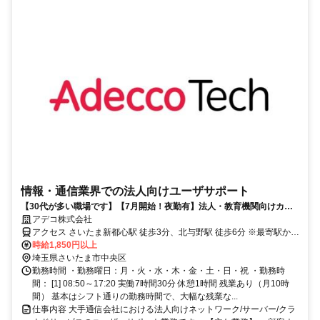
情報・通信業界での法人向けユーザサポート
【30代が多い職場です】【7月開始！夜勤有】法人・教育機関向けカス
タマーサポート
アデコ株式会社
アクセス さいたま新都心駅 徒歩3分、北与野駅 徒歩6分 ※最寄駅から
徒歩5分圏内です。
時給1,850円以上
埼玉県さいたま市中央区
勤務時間 ・勤務曜日：月・火・水・木・金・土・日・祝 ・勤務時
間： [1] 08:50～17:20 実働7時間30分 休憩1時間 残業あり（月10時
間） 基本はシフト通りの勤務時間で、大幅な残業な...
仕事内容 大手通信会社における法人向けネットワーク/サーバー/クラ