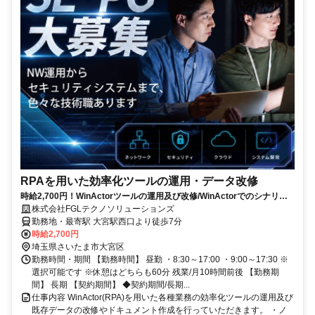
RPAを用いた効率化ツールの運用・データ改修
時給2,700円！WinActorツールの運用及び改修/WinActorでのシナリオ
作成経験が活かせる
株式会社FGLテクノソリューションズ
勤務地・最寄駅 大宮駅西口より徒歩7分
時給2,700円
埼玉県さいたま市大宮区
勤務時間・期間 【勤務時間】 昼勤 ・8:30～17:00 ・9:00～17:30 ※
選択可能です ※休憩はどちらも60分 残業/月10時間前後 【勤務期
間】 長期 【契約期間】 ◆契約期間/長期...
仕事内容 WinActor(RPA)を用いた各種業務の効率化ツールの運用及び
既存データの改修やドキュメント作成を行っていただきます。 ・ノ