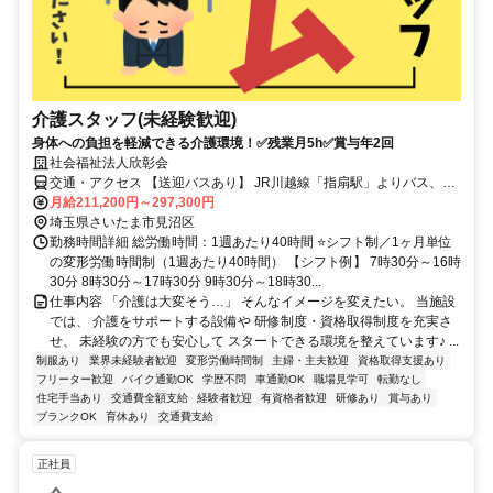
介護スタッフ(未経験歓迎)
身体への負担を軽減できる介護環境！✅残業月5h✅賞与年2回
社会福祉法人欣彰会
交通・アクセス 【送迎バスあり】 JR川越線「指扇駅」よりバス、
「峰岸団地」下車徒歩5分
月給211,200円～297,300円
埼玉県さいたま市見沼区
勤務時間詳細 総労働時間：1週あたり40時間 ⭐シフト制／1ヶ月単位
の変形労働時間制（1週あたり40時間） 【シフト例】 7時30分～16時
30分 8時30分～17時30分 9時30分～18時30...
仕事内容 「介護は大変そう…」 そんなイメージを変えたい。 当施設
では、 介護をサポートする設備や 研修制度・資格取得制度を充実さ
せ、 未経験の方でも安心して スタートできる環境を整えています♪ ...
制服あり
業界未経験者歓迎
変形労働時間制
主婦・主夫歓迎
資格取得支援あり
フリーター歓迎
バイク通勤OK
学歴不問
車通勤OK
職場見学可
転勤なし
住宅手当あり
交通費全額支給
経験者歓迎
有資格者歓迎
研修あり
賞与あり
ブランクOK
育休あり
交通費支給
正社員