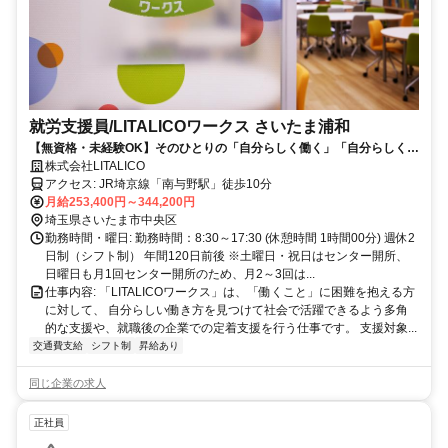
就労支援員/LITALICOワークス さいたま浦和
【無資格・未経験OK】そのひとりの「自分らしく働く」「自分らしく生
きる」をサポートする就労支援員
株式会社LITALICO
アクセス: JR埼京線「南与野駅」徒歩10分
月給253,400円～344,200円
埼玉県さいたま市中央区
勤務時間・曜日: 勤務時間：8:30～17:30 (休憩時間 1時間00分) 週休2
日制（シフト制） 年間120日前後 ※土曜日・祝日はセンター開所、
日曜日も月1回センター開所のため、月2～3回は...
仕事内容: 「LITALICOワークス」は、「働くこと」に困難を抱える方
に対して、 自分らしい働き方を見つけて社会で活躍できるよう多角
的な支援や、就職後の企業での定着支援を行う仕事です。 支援対象...
交通費支給
シフト制
昇給あり
同じ企業の求人
正社員