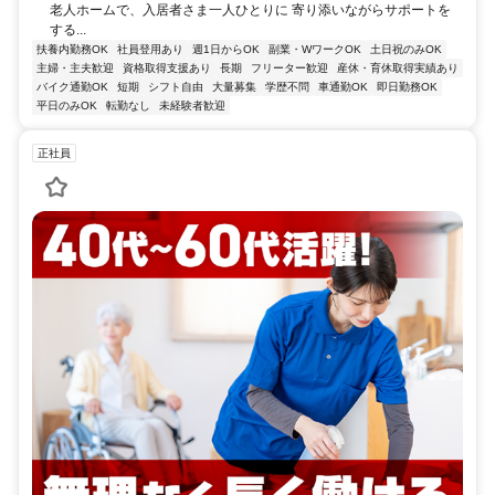
老人ホームで、入居者さま一人ひとりに 寄り添いながらサポートを
する...
扶養内勤務OK
社員登用あり
週1日からOK
副業・WワークOK
土日祝のみOK
主婦・主夫歓迎
資格取得支援あり
長期
フリーター歓迎
産休・育休取得実績あり
バイク通勤OK
短期
シフト自由
大量募集
学歴不問
車通勤OK
即日勤務OK
平日のみOK
転勤なし
未経験者歓迎
正社員