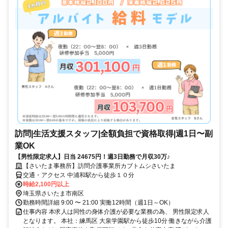
訪問|生活支援スタッフ|全額負担で資格取得|週1日〜副
業OK
【男性限定求人】日当 24675円！週3日勤務で月収30万♪
【さいたま事務所】訪問介護事業所カブトムシさいたま
交通・アクセス 中浦和駅から徒歩１０分
時給2,100円以上
埼玉県さいたま市南区
勤務時間詳細 9:00 〜 21:00 実働12時間（週1日～OK）
仕事内容 本求人は同性の身体介護が必要な業務の為、 男性限定求人
となります。 本社：練馬区 大泉学園駅から徒歩10分 働きながら介護