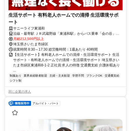
生活サポート 有料老人ホームでの清掃 生活環境サポ
ート
サニーライフ東浦和
沿線・最寄駅 ＪＲ武蔵野線「東浦和駅」からバス乗車「会の谷」下
車
月給212,500円以上
埼玉県さいたま市緑区
就業時間 8:30～17:30 総労働時間：1週あたり 40時間
【生活サポート】有料老人ホームでの清掃・生活環境サポート 生活
サポート・有料老人ホームでの清掃・生活環境サポート 埼玉県さい
たま市緑区東浦和8-1-2 正社員 求人の特徴 交通費支給 介護休暇あり
...
制服あり
業界未経験者歓迎
主婦・主夫歓迎
学歴不問
ブランクOK
交通費支給
シフト制
同じ企業の求人
アルバイト・パート