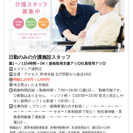
日勤のみの介護施設スタッフ
週1～／1日4時間～OK！資格取得支援アリ◎社員登用アリ◎
エクラシア浦和辻
交通・アクセス JR埼京線 北戸田駅から徒歩18分
時給1,250円～1,400円
埼玉県さいたま市南区
勤務時間詳細 ＜勤務時間＞ 7:00〜19:00 ◎週1日～、勤務可能です。
◎夜勤はありません。 ＜シフト例＞ ◎10:00〜15:00 育児と両立しや
すい昼間の シフトも歓迎！ ◎8:00～1...
仕事内容 ＼ブランク・復職希望の方大歓迎！／ ‥ー‥ー‥ー‥ー‥
ー‥ー‥ー‥ー‥ー‥ー サポート体制抜群で安心！ 初任者研修・実
務者研修修了者歓迎 ‥ー‥ー‥ー‥ー‥ー‥ー‥ー‥ー‥ー‥ー ✅
週1日～...
制服あり
業界未経験者歓迎
扶養内勤務OK
社員登用あり
週1日からOK
副業・WワークOK
土日祝のみOK
主婦・主夫歓迎
資格取得支援あり