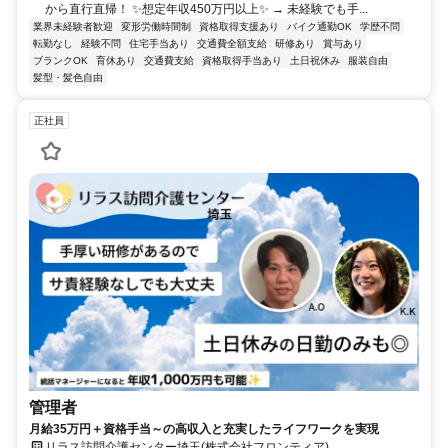
から直行直帰！ ✨想定年収450万円以上✨ → 未経験でも手...
業界未経験者歓迎
変形労働時間制
資格取得支援あり
バイク通勤OK
学歴不問
転勤なし
経験不問
住宅手当あり
交通費全額支給
研修あり
賞与あり
ブランクOK
育休あり
交通費支給
資格取得手当あり
土日祝休み
服装自由
髪型・髪色自由
正社員
管理者
月給35万円＋資格手当～の高収入と充実したライフワークを実現
リラス訪問介護センター埼玉(株式会社フロンティア)