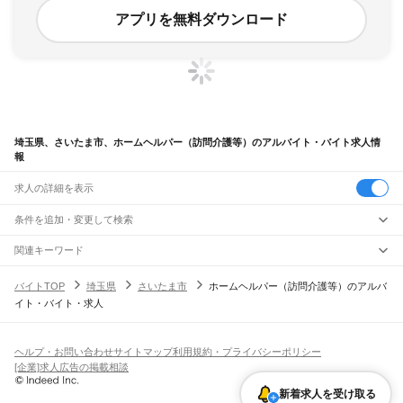
アプリを無料ダウンロード
埼玉県、さいたま市、ホームヘルパー（訪問介護等）のアルバイト・バイト求人情
報
求人の詳細を表示
条件を追加・変更して検索
市区町村を追加・変更
関連キーワード
埼玉県 介護・福祉 ホームヘルパー（訪問介護等） 介護補助
埼玉県
駅を追加・変更
バイトTOP
埼玉県
さいたま市
ホームヘルパー（訪問介護等）のアルバ
埼玉県 介護・福祉 ホームヘルパー（訪問介護等） 介護職
埼玉県
すべて
イト・バイト・求人
埼玉県 さいたま市 介護・福祉 介護職
埼玉県 さいたま市 浦和区 ホームヘルパー
さいたま市
すべて
職種を追加・変更
JR武蔵野線
埼玉県 さいたま市 介護福祉士
西区
北区
大宮区
見沼区
中央区
桜区
浦和区
南区
緑区
岩槻区
東所沢駅
新座駅
北朝霞駅
西浦和駅
武蔵浦和駅
南浦和駅
東浦和駅
東川口駅
南越谷駅
飲食・フードサービス
川越市
熊谷市
川口市
行田市
秩父市
所沢市
飯能市
加須市
本庄市
東松山市
特徴を追加・変更
越谷レイクタウン駅
吉川駅
吉川美南駅
新三郷駅
三郷駅
飲食・フードサービス
すべて
ヘルプ・お問い合わせ
サイトマップ
利用規約・プライバシーポリシー
春日部市
狭山市
羽生市
鴻巣市
深谷市
上尾市
草加市
越谷市
蕨市
戸田市
入間市
ホールスタッフ
キッチンスタッフ
皿洗い・洗い場
精肉・鮮魚加工
給食調理
人気
[企業]求人広告の掲載相談
JR八高線(八王子～高麗川)
朝霞市
志木市
和光市
新座市
桶川市
久喜市
北本市
八潮市
富士見市
三郷市
蓮田市
雇用形態を追加・変更
パン屋（ベーカリー）
フードカウンター販売員
バー（BAR）・バーテンダー
日払いOK
高校生歓迎
学生歓迎
深夜の仕事
髪型・髪色自由
ひげOK
ネイルOK
金子駅
東飯能駅
高麗川駅
坂戸市
幸手市
鶴ヶ島市
日高市
吉川市
ふじみ野市
白岡市
騎西町
北川辺町
飲食店補助（開店・閉店準備）
飲食店（店長・マネージャー）
新着求人を受け取る
ピアスOK
アルバイト・パート
履歴書不要
オープニングスタッフ
留学生・外国人活躍中
大利根町
北足立郡
入間郡
比企郡
秩父郡
児玉郡
大里郡
南埼玉郡
北葛飾郡