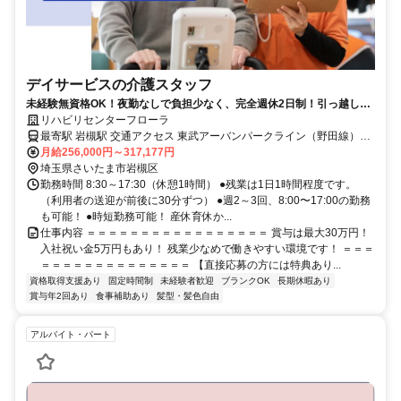
デイサービスの介護スタッフ
未経験無資格OK！夜勤なしで負担少なく、完全週休2日制！引っ越し補
助25万円や入社祝い金5万円あり！
リハビリセンターフローラ
最寄駅 岩槻駅 交通アクセス 東武アーバンパークライン（野田線）
月給256,000円～317,177円
「岩槻駅」より徒歩8分 ●マイカー通勤OK（駐車場あり）
埼玉県さいたま市岩槻区
勤務時間 8:30～17:30（休憩1時間） ●残業は1日1時間程度です。
（利用者の送迎が前後に30分ずつ） ●週2～3回、8:00〜17:00の勤務
も可能！ ●時短勤務可能！ 産休育休か...
仕事内容 ＝＝＝＝＝＝＝＝＝＝＝＝＝＝＝＝＝ 賞与は最大30万円！
入社祝い金5万円もあり！ 残業少なめで働きやすい環境です！ ＝＝＝
＝＝＝＝＝＝＝＝＝＝＝＝＝＝ 【直接応募の方には特典あり...
資格取得支援あり
固定時間制
未経験者歓迎
ブランクOK
長期休暇あり
賞与年2回あり
食事補助あり
髪型・髪色自由
アルバイト・パート