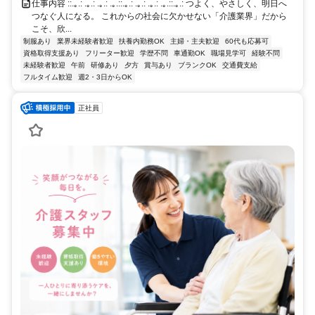
仕事内容 ::.｡.: .｡.: .｡.: .｡.::.｡.: .｡.: .｡.: .｡.::.｡.: つよく、やさしく、明日へ
つなぐ人になる。 これからの社会に欠かせない「介護業界」だから
こそ、欣...
制服あり
業界未経験者歓迎
扶養内勤務OK
主婦・主夫歓迎
60代も応募可
資格取得支援あり
フリーター歓迎
学歴不問
車通勤OK
職場見学可
経験不問
未経験者歓迎
午前
研修あり
夕方
賞与あり
ブランクOK
交通費支給
フルタイム歓迎
週2・3日からOK
正社員