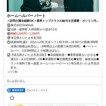
ホームヘルパー パート
＜訪問介護未経験OK＞業界トップクラスの給与＆交通費・ガソリン代支
給＆ランチ無料で食べ放題！週1日～・3時間～
株式会社Grapeup
沿線・最寄駅 大和田駅から徒歩11分
時給1,200円～1,500円
埼玉県さいたま市見沼区
就業時間 週2・3日からOK 完全シフト制 9:00～18:00での勤務 6時間
未満の勤務は休憩なし（6時間以上の勤務で休憩1時間） ◆パートヘ
ルパー…1日3時間以上 ※残業ほぼなし
【埼玉県さいたま市見沼区】◆未経験歓迎！◆業界経験をいかせる◆
週1日～＆1日3時間～OK◆車通勤可◆交通費支給◆髪型・服装自由◆
ランチ無料で食べ放題 ホームヘルパー(パート) 埼玉県さいたま市見沼
区大...
シフト制
同じ企業の求人
アルバイト・パート