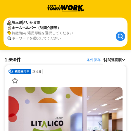
埼玉県
さいたま市
ホームヘルパー（訪問介護等）
特徴/給与/雇用形態を選択してください
キーワードを選択してください
1,650件
条件保存
関連度順
正社員