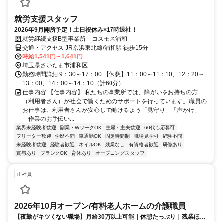
就労支援スタッフ
2026年9月開所予定！土日祝休み×17時退社！
就労継続支援B型事業所 コスモス浦和
交通・アクセス JR京浜東北線/浦和駅 徒歩15分
時給1,541円～1,641円
埼玉県さいたま市浦和区
勤務時間詳細 9：30～17：00 【休憩】11：00～11：10、12：20～
13：00、14：00～14：10（計60分）
仕事内容 【仕事内容】 私たちの事業所では、障がいをお持ちの方
（利用者さん）が社会で働くためのサポートを行っています。職員の
お仕事は、利用者さんが安心して働けるよう「見守り」「声かけ」
「作業のお手伝い...
業界未経験者歓迎
副業・WワークOK
主婦・主夫歓迎
60代も応募可
フリーター歓迎
学歴不問
車通勤OK
固定時間制
職場見学可
経験不問
未経験者歓迎
経験者歓迎
ネイルOK
残業なし
有資格者歓迎
研修あり
賞与あり
ブランクOK
育休あり
オープニングスタッフ
正社員
2026年10月オープン/有料老人ホームの介護職員
【夜勤がキツくない職場】月給30万以上可能｜休憩たっぷり｜残業ほぼ