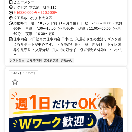
なし
ヒュースター
アクセス: 大宮駅 徒歩11分
月給280,000円～320,000円
埼玉県さいたま市大宮区
勤務時間・曜日: ■ シフト制（1ヶ月単位） 日勤：9:00〜18:00（休憩
60分） 早番：7:00〜16:00（休憩60分） 遅番：11:00〜20:00（休憩
60分） 夜勤：16:30〜翌9:...
仕事内容: ✅日勤帯の仕事内容 日中は、入居者さまの生活リズムを整
えるサポートが中心です。 ・食事の配膳・下膳、声かけ ・トイレ誘
導や見守り ・入浴介助（1人で対応せず、必ず複数名体制） ・レクリ
エ...
シフト自由
固定時間制
交通費支給
昇給あり
アルバイト・パート