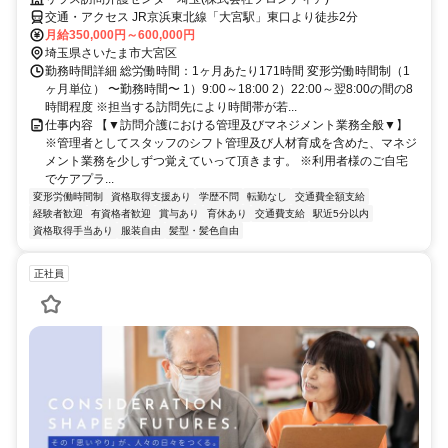
交通・アクセス JR京浜東北線「大宮駅」東口より徒歩2分
月給350,000円～600,000円
埼玉県さいたま市大宮区
勤務時間詳細 総労働時間：1ヶ月あたり171時間 変形労働時間制（1
ヶ月単位） 〜勤務時間〜 1）9:00～18:00 2）22:00～翌8:00の間の8
時間程度 ※担当する訪問先により時間帯が若...
仕事内容 【▼訪問介護における管理及びマネジメント業務全般▼】
※管理者としてスタッフのシフト管理及び人材育成を含めた、マネジ
メント業務を少しずつ覚えていって頂きます。 ※利用者様のご自宅
でケアプラ...
変形労働時間制
資格取得支援あり
学歴不問
転勤なし
交通費全額支給
経験者歓迎
有資格者歓迎
賞与あり
育休あり
交通費支給
駅近5分以内
資格取得手当あり
服装自由
髪型・髪色自由
正社員