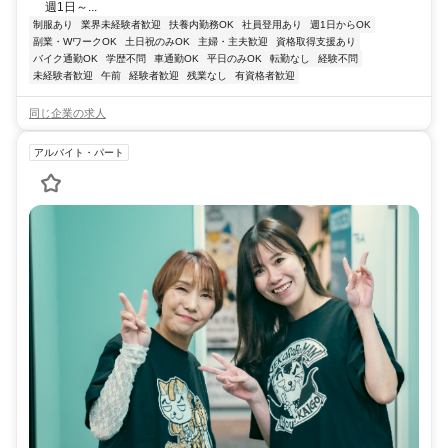
週1日～...
制服あり
業界未経験者歓迎
扶養内勤務OK
社員登用あり
週1日からOK
副業・WワークOK
土日祝のみOK
主婦・主夫歓迎
資格取得支援あり
バイク通勤OK
学歴不問
車通勤OK
平日のみOK
転勤なし
経験不問
未経験者歓迎
午前
経験者歓迎
残業なし
有資格者歓迎
同じ企業の求人
アルバイト・パート