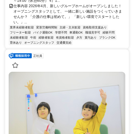
～19:00（休憩60分） 4）1...
仕事内容 2026年4月、新しいグループホームがオープンしました！
オープニングスタッフとして、 一緒に新しい施設をつくっていきま
せんか？ 「介護の仕事は初めて。」 「新しい環境でスタートした
い。」...
業界未経験者歓迎
変形労働時間制
主婦・主夫歓迎
資格取得支援あり
フリーター歓迎
バイク通勤OK
学歴不問
車通勤OK
職場見学可
経験不問
未経験者歓迎
午前
経験者歓迎
有資格者歓迎
夕方
賞与あり
ブランクOK
育休あり
オープニングスタッフ
交通費支給
正社員