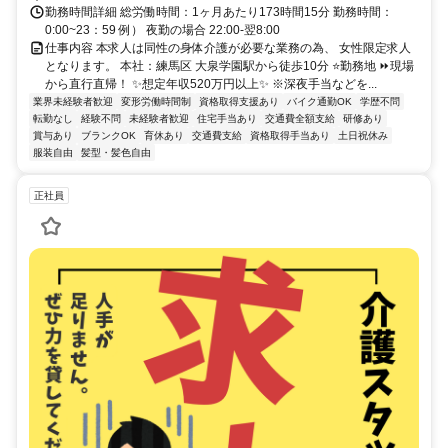
勤務時間詳細 総労働時間：1ヶ月あたり173時間15分 勤務時間：
0:00~23：59 例） 夜勤の場合 22:00-翌8:00
仕事内容 本求人は同性の身体介護が必要な業務の為、 女性限定求人
となります。 本社：練馬区 大泉学園駅から徒歩10分 ⭐勤務地 ⏩現場
から直行直帰！ ✨想定年収520万円以上✨ ※深夜手当などを...
業界未経験者歓迎
変形労働時間制
資格取得支援あり
バイク通勤OK
学歴不問
転勤なし
経験不問
未経験者歓迎
住宅手当あり
交通費全額支給
研修あり
賞与あり
ブランクOK
育休あり
交通費支給
資格取得手当あり
土日祝休み
服装自由
髪型・髪色自由
正社員