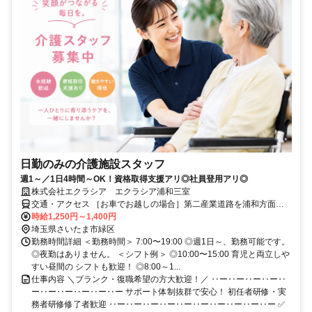
日勤のみの介護施設スタッフ
週1～／1日4時間～OK！資格取得支援アリ◎社員登用アリ◎
株式会社エクラシア エクラシア浦和三室
交通・アクセス ［お車でお越しの場合］第二産業道路を浦和方面へ
進み、山崎交差点をマミーマート方面へ曲がり、すぐ右の路地を右折
時給1,250円～1,400円
したところにございます。 ［公共交通機関でお越しの場合］ 京浜東
埼玉県さいたま市緑区
北線「北浦和駅」東口下車 宮下行のバスに乗り約11分 「山中橋」下
勤務時間詳細 ＜勤務時間＞ 7:00〜19:00 ◎週1日～、勤務可能です。
車徒歩約4分
◎夜勤はありません。 ＜シフト例＞ ◎10:00〜15:00 育児と両立しや
すい昼間の シフトも歓迎！ ◎8:00～1...
仕事内容 ＼ブランク・復職希望の方大歓迎！／ ‥ー‥ー‥ー‥ー‥
ー‥ー‥ー‥ー‥ー‥ー サポート体制抜群で安心！ 初任者研修・実
務者研修修了者歓迎 ‥ー‥ー‥ー‥ー‥ー‥ー‥ー‥ー‥ー‥ー ✅