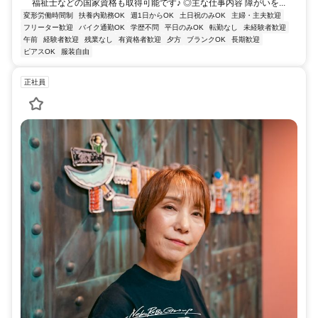
福祉士などの国家資格も取得可能です♪ ◎主な仕事内容 障がいを...
変形労働時間制
扶養内勤務OK
週1日からOK
土日祝のみOK
主婦・主夫歓迎
フリーター歓迎
バイク通勤OK
学歴不問
平日のみOK
転勤なし
未経験者歓迎
午前
経験者歓迎
残業なし
有資格者歓迎
夕方
ブランクOK
長期歓迎
ピアスOK
服装自由
正社員