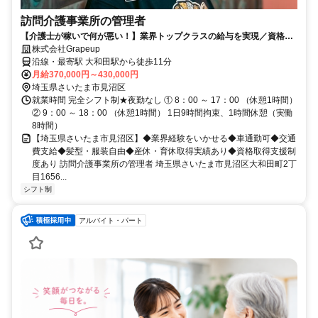
訪問介護事業所の管理者
【介護士が稼いで何が悪い！】業界トップクラスの給与を実現／資格と
経験をより良い現場で活かせる！
株式会社Grapeup
沿線・最寄駅 大和田駅から徒歩11分
月給370,000円～430,000円
埼玉県さいたま市見沼区
就業時間 完全シフト制★夜勤なし ① 8：00 ～ 17：00 （休憩1時間）
② 9：00 ～ 18：00 （休憩1時間） 1日9時間拘束、1時間休憩（実働
8時間）
【埼玉県さいたま市見沼区】◆業界経験をいかせる◆車通勤可◆交通
費支給◆髪型・服装自由◆産休・育休取得実績あり◆資格取得支援制
度あり 訪問介護事業所の管理者 埼玉県さいたま市見沼区大和田町2丁
目1656...
シフト制
アルバイト・パート