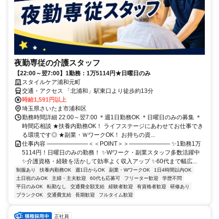
夜勤専従の介護スタッフ
【22:00～翌7:00】1勤務：1万5114円★日曜日のみ
スタイルケア浦和元町
交通・アクセス 「北浦和」駅東口より徒歩約13分
時給1,591円以上
埼玉県さいたま市浦和区
勤務時間詳細 22:00～翌7:00 ＊週1日勤務OK ＊日曜日のみの募集 ＊
時間応相談 ★扶養内勤務OK！ ライフステージにあわせてお仕事でき
る環境です◎ ★副業・ＷワークOK！ お持ちの資...
仕事内容 ―――――――＜＜POINT＞＞――――――― ✨1勤務1万
5114円！日曜日のみの勤務！ ✨Wワーク・副業スタッフ多数活躍中
✨介護資格・経験を活かして効率よく収入アップ ✨60代まで幅広...
制服あり
扶養内勤務OK
週1日からOK
副業・WワークOK
1日4時間以内OK
土日祝のみOK
主婦・主夫歓迎
60代も応募可
フリーター歓迎
学歴不問
平日のみOK
転勤なし
交通費全額支給
経験者歓迎
有資格者歓迎
研修あり
ブランクOK
交通費支給
長期歓迎
フルタイム歓迎
正社員