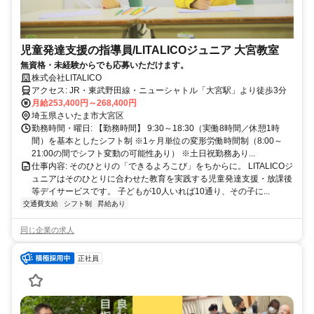
児童発達支援の指導員/LITALICOジュニア 大宮教室
無資格・未経験からでも応募いただけます。
株式会社LITALICO
アクセス: JR・東武野田線・ニューシャトル「大宮駅」より徒歩3分
月給253,400円～268,400円
埼玉県さいたま市大宮区
勤務時間・曜日: 【勤務時間】 9:30～18:30（実働8時間／休憩1時
間）を基本としたシフト制 ※1ヶ月単位の変形労働時間制（8:00～
21:00の間でシフト変動の可能性あり） ※土日祝勤務あり...
仕事内容: そのひとりの「できるよろこび」をちからに。 LITALICOジ
ュニアはそのひとりに合わせた教育を実践する児童発達支援・放課後
等デイサービスです。 子どもが10人いれば10通り、その子に...
交通費支給
シフト制
昇給あり
同じ企業の求人
正社員