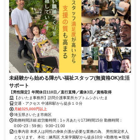
未経験から始める障がい福祉スタッフ(無資格OK)生活
サポート
【男性限定】年間休日110日／直行直帰／週休3日／資格取得
【さいたま事務所】訪問介護事業所カブトムシさいたま
交通・アクセス 中浦和駅から徒歩１０分
月給325,000円以上
埼玉県さいたま市南区
勤務時間詳細 総労働時間：1ヶ月あたり173時間15分 勤務時間：
0:00~23：59 例） 9:00~21:00
仕事内容 本求人は同性の身体介護が必要な業務の為、 男性限定求人
となります。 本社：練馬区 大泉学園駅から徒歩10分 ⭐勤務地 ⏩現場