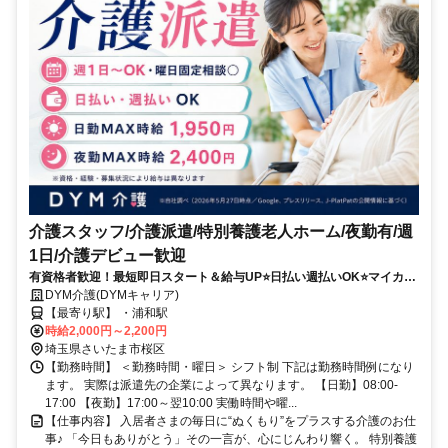
介護スタッフ/介護派遣/特別養護老人ホーム/夜勤有/週
1日/介護デビュー歓迎
有資格者歓迎！最短即日スタート＆給与UP⭐️日払い週払いOK⭐️マイカー
通勤可＆希望シフト柔軟対応✨
DYM介護(DYMキャリア)
【最寄り駅】 ・浦和駅
時給2,000円～2,200円
埼玉県さいたま市桜区
【勤務時間】 ＜勤務時間・曜日＞ シフト制 下記は勤務時間例になり
ます。 実際は派遣先の企業によって異なります。 【日勤】08:00-
17:00 【夜勤】17:00～翌10:00 実働時間や曜...
【仕事内容】 入居者さまの毎日に“ぬくもり”をプラスする介護のお仕
事♪ 「今日もありがとう」その一言が、心にじんわり響く。 特別養護