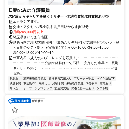
日勤のみの介護職員
未経験からキャリアを築く！サポート充実◎資格取得支援あり◎
エクラシア浦和辻
交通・アクセス JR埼京線 北戸田駅から徒歩18分
月給245,000円以上
埼玉県さいたま市南区
勤務時間詳細 総労働時間：1週あたり40時間 ◇実働8時間のシフト制
＜日勤のシフト例＞ ▼実働8時間 ①7:00~16:00 ②8:00~17:00
③9:00~18:00 ④10:00~19:...
仕事内容 ＼あなたのチャレンジを応援！／ ‥ー‥ー‥ー‥ー‥ー‥
ー‥ー‥ー‥ー‥ー 介護の経験は一切不問！ 安定した業界で、長期
キャリアを築く！ ‥ー‥ー‥ー‥ー‥ー‥ー‥ー‥ー‥ー‥ー ✅無
資格...
制服あり
業界未経験者歓迎
資格取得支援あり
フリーター歓迎
バイク通勤OK
学歴不問
車通勤OK
転勤なし
経験不問
未経験者歓迎
研修あり
賞与あり
育休あり
オープニングスタッフ
交通費支給
資格取得手当あり
シフト制
派遣社員