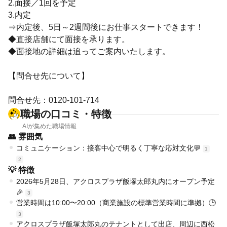
2.面接／1回を予定
3.内定
⇒内定後、5日～2週間後にお仕事スタートできます！
◆直接店舗にて面接を承ります。
◆面接地の詳細は追ってご案内いたします。
【問合せ先について】
問合せ先：0120-101-714
職場の口コミ・特徴
AIが集めた職場情報
👥 雰囲気
コミュニケーション：接客中心で明るく丁寧な応対文化💬
1
2
💡 特徴
2026年5月28日、アクロスプラザ飯塚太郎丸内にオープン予定
🎉
3
営業時間は10:00〜20:00（商業施設の標準営業時間に準拠）🕒
3
アクロスプラザ飯塚太郎丸のテナントとして出店、周辺に西松