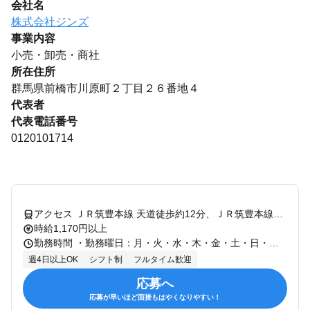
会社名
株式会社ジンズ
事業内容
小売・卸売・商社
所在住所
群馬県前橋市川原町２丁目２６番地４
代表者
代表電話番号
0120101714
アクセス ＪＲ筑豊本線 天道徒歩約12分、ＪＲ筑豊本線〔原田線〕 桂川（福岡県）徒歩約32分、ＪＲ篠栗線〔福北ゆたか線〕 桂川（福岡県）北口徒歩約32分 ＪＲ筑豊本線 天道駅より徒歩約15分
時給1,170円以上
勤務時間 ・勤務曜日：月・火・水・木・金・土・日・祝 ・勤務時間： [1] 09:30～20:30 ・最低勤務日数（週）：3日 シフトサイクル：1ヶ月 シフト提出期限：シフト開始の10日前 シフト確定時期：シフト開始の5日前 毎月希望のシフトを提出してもらいます。 シフトは前月27日までに確定、希望休は前月20日前後までに提出してください！ 期末試験や長期休み、サークルイベント、 学校行事や家族行事などで変更したい場合は、 このタイミングで申請してもらえればOK！ ※お子さんの体調が悪いときもお気軽にご相談ください！ ※NS※ 実働時間 5時間 ※営業時間帯（勤務時間帯）は変更になる可能性があります※ 「早番15時上がり」「夕方16時から」など、 家事や学業などプライベートと両立して勤務が可能です！ もちろん、フルタイムで入りたいという方も大歓迎です！
週4日以上OK
シフト制
フルタイム歓迎
応募へ
応募が早いほど面接もはやくなりやすい！