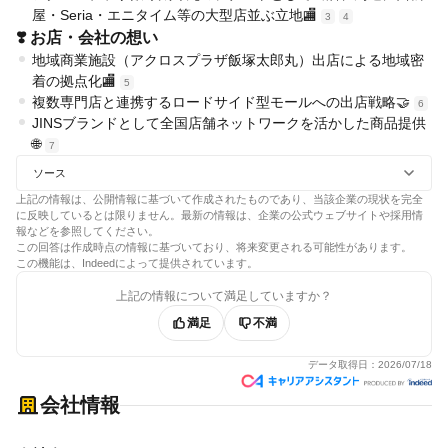
屋・Seria・エニタイム等の大型店並ぶ立地🏬
3
4
❣️ お店・会社の想い
地域商業施設（アクロスプラザ飯塚太郎丸）出店による地域密
着の拠点化🏬
5
複数専門店と連携するロードサイド型モールへの出店戦略🤝
6
JINSブランドとして全国店舗ネットワークを活かした商品提供
🌐
7
ソース
上記の情報は、公開情報に基づいて作成されたものであり、当該企業の現状を完全
に反映しているとは限りません。最新の情報は、企業の公式ウェブサイトや採用情
報などを参照してください。
この回答は作成時点の情報に基づいており、将来変更される可能性があります。
この機能は、Indeedによって提供されています。
上記の情報について満足していますか？
満足
不満
データ取得日：
2026/07/18
会社情報