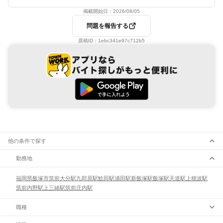
掲載開始日：
2026/08/05
問題を報告する
原稿ID：
1ebc341e97c712b5
他の条件で探す
勤務地
福岡県
飯塚市
筑前大分駅
九郎原駅
鯰田駅
浦田駅
新飯塚駅
飯塚駅
天道駅
上穂波駅
筑前内野駅
上三緒駅
筑前庄内駅
職種