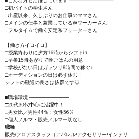
■こんな方も活躍しています ―――――――――
□初バイトの学生さん
□出産以来、久しぶりのお仕事のママさん
□メインの仕事と兼業しているWワーカーさん
□フルタイムで働く安定系フリーターさん
【働き方イロイロ】
□授業終わりに夕方16時からシフトin
□早番15時あがりで晩ごはんの用意
□学校がない日はガッツリ8時間で稼ぐ♪
□オーディションの日は必ず休む！
シフトの融通の良さは抜群です◎
■職場環境 ――――――――
□20代30代中心に活躍中！
□男女比／男性44％：女性56％
□個人ノルマ・販売ノルマ一切なし
職種
販売/フロアスタッフ（アパレル/アクセサリー/インテリ