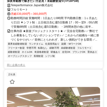
深夜帯勤務で稼ぎたい方必見！未経験歓迎✨(TP18PSM)
Teleperformance Japan株式会社
フルリモート
月給330,000円～360,000円
勤務時間詳細 実働時間：1日あたり8時間 平均勤務日数：1ヶ月あた
り21日 ▼シフト制：土日祝日含む週5日勤務 17：00～翌9：00の間
で実働8時間（土日祝含む週5日勤務） ・1時間休憩の他に前半...
仕事内容 ★新規プロジェクトスタート★ ✅ 完全在宅勤務♪ ✅ 弊社で
しか募集をしていないポジションです♪ ✅ これからの組織を一緒に形
づくるやりがい ✅ 前例にとらわれず、新しい挑戦ができる環境 ✅...
業界未経験者歓迎
ランチタイム
社員登用あり
副業・WワークOK
フリーター歓迎
学歴不問
転勤なし
経験不問
未経験者歓迎
フルリモート
経験者歓迎
ネイルOK
有資格者歓迎
研修あり
在宅OK
ブランクOK
育休あり
オープニングスタッフ
長期歓迎
シフト制
同じ企業の求人
正社員