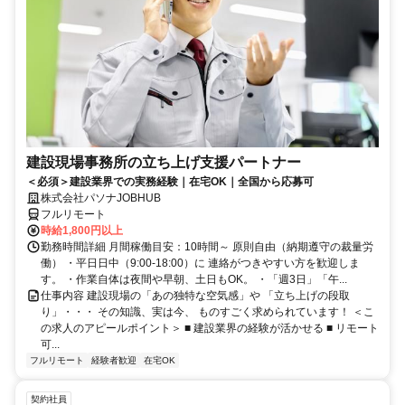
建設現場事務所の立ち上げ支援パートナー
＜必須＞建設業界での実務経験｜在宅OK｜全国から応募可
株式会社パソナJOBHUB
フルリモート
時給1,800円以上
勤務時間詳細 月間稼働目安：10時間～ 原則自由（納期遵守の裁量労
働） ・平日日中（9:00-18:00）に 連絡がつきやすい方を歓迎しま
す。 ・作業自体は夜間や早朝、土日もOK。 ・「週3日」「午...
仕事内容 建設現場の「あの独特な空気感」や 「立ち上げの段取
り」・・・ その知識、実は今、 ものすごく求められています！ ＜こ
の求人のアピールポイント＞ ■ 建設業界の経験が活かせる ■ リモート
可...
フルリモート
経験者歓迎
在宅OK
契約社員