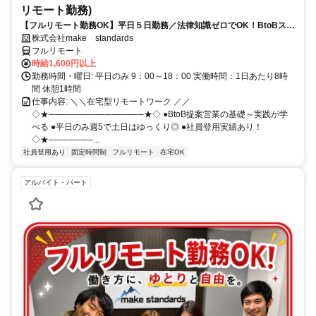
リモート勤務)
【フルリモート勤務OK】平日５日勤務／法律知識ゼロでOK！BtoBスキ
ルが身につく営業職
株式会社make standards
フルリモート
時給1,600円以上
勤務時間・曜日: 平日のみ 9：00～18：00 実働時間：1日あたり8時
間 休憩1時間
仕事内容: ＼＼在宅型リモートワーク ／／
◇★───────────────★◇ ●BtoB提案営業の基礎～実践が学
べる ●平日のみ週5で土日はゆっくり◎ ●社員登用実績あり！
◇★───────...
社員登用あり
固定時間制
フルリモート
在宅OK
アルバイト・パート