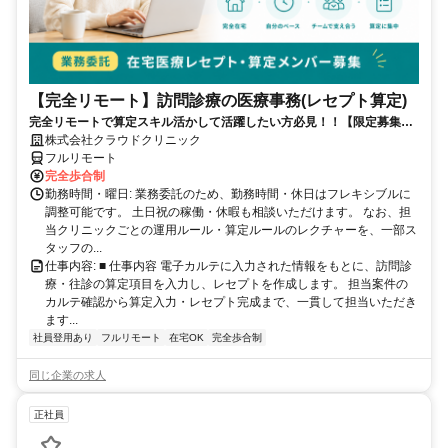
【完全リモート】訪問診療の医療事務(レセプト算定)
完全リモートで算定スキル活かして活躍したい方必見！！【限定募集】
完全リモート｜在宅医療レセプト算定（成果報酬型／業務委託）
株式会社クラウドクリニック
フルリモート
完全歩合制
勤務時間・曜日: 業務委託のため、勤務時間・休日はフレキシブルに
調整可能です。 土日祝の稼働・休暇も相談いただけます。 なお、担
当クリニックごとの運用ルール・算定ルールのレクチャーを、一部ス
タッフの...
仕事内容: ■ 仕事内容 電子カルテに入力された情報をもとに、訪問診
療・往診の算定項目を入力し、レセプトを作成します。 担当案件の
カルテ確認から算定入力・レセプト完成まで、一貫して担当いただき
ます...
社員登用あり
フルリモート
在宅OK
完全歩合制
同じ企業の求人
正社員