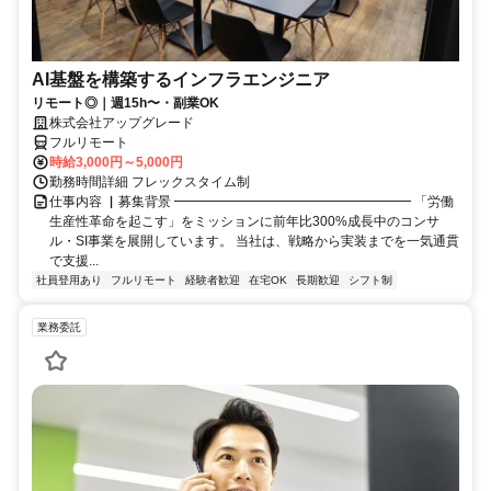
AI基盤を構築するインフラエンジニア
リモート◎｜週15h〜・副業OK
株式会社アップグレード
フルリモート
時給3,000円～5,000円
勤務時間詳細 フレックスタイム制
仕事内容 ▏募集背景 ━━━━━━━━━━━━━━━━━━ 「労働
生産性革命を起こす」をミッションに前年比300%成長中のコンサ
ル・SI事業を展開しています。 当社は、戦略から実装までを一気通貫
で支援...
社員登用あり
フルリモート
経験者歓迎
在宅OK
長期歓迎
シフト制
業務委託