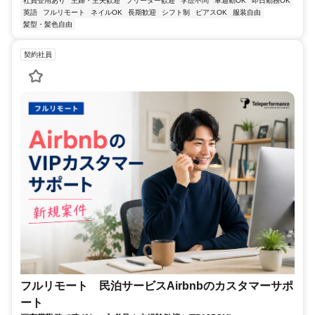
社員登用あり
主婦・主夫歓迎
フリーター歓迎
学歴不問
車通勤OK
即日勤務OK
英語
フルリモート
ネイルOK
長期歓迎
シフト制
ピアスOK
服装自由
髪型・髪色自由
契約社員
フルリモート 民泊サービスAirbnbのカスタマーサポ
ート