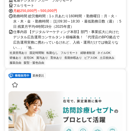
G／全国×完全在宅／年休126日・土日祝休み／残業月平均4時間19分
電通デジタルアンカー フルリモート
フルリモート
月給250,000円～500,000円
勤務時間 総労働時間：1ヶ月あたり160時間 ・勤務曜日：月・火・
水・木・金 ・勤務時間： [1] 09:30～18:30 ・最低勤務日数（週）：5
日 残業月平均4時間19分（2025年度）
仕事内容 【デジタルマーケティング本部】部門・事業拡大に向けた
デジタル広告運用コンサルタント積極募集！ 「代理店のBPO拠点で
広告運用実務に携わっているけれど、入稿・運用だけでは物足りな
い…」 「地...
社員登用あり
固定時間制
転勤なし
フルリモート
経験者歓迎
ネイルOK
研修あり
在宅OK
賞与あり
育休あり
長期休暇あり
ピアスOK
土日祝休み
服装自由
髪型・髪色自由
業務委託