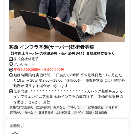
関西 インフラ基盤(サーバー)技術者募集
【3年以上サーバーの構築経験・保守経験必須】資格取得支援あり
株式会社林電子
フルリモート
年俸5,500,000円～6,500,000円
勤務時間詳細 実働時間：1日あたり8時間 平均勤務日数：1ヶ月あた
り19日 〜 20日 ⏰9:00～18:00（休憩60分） ※案件状況により時間外
勤務が 発生する場合がございます。
仕事内容 _/_/_/_/_/_/_/_/_/_/_/_/_/_/_/_/_/_/ メガバンク基盤を支える
インフラエンジニア募集 金融インフラの最前線で、 本物の基盤技術
を磨きませんか。 当社...
資格取得支援あり
固定時間制
転勤なし
フルリモート
経験者歓迎
研修あり
賞与あり
育休あり
交通費支給
土日祝休み
ひげOK
髪型・髪色自由
業務委託