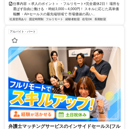
仕事内容 ＜求人のポイント＞ ・フルリモート×完全週休2日！ 場所を
選ばず自由に働ける ・時給3,000～4,000円！ スキルに応じた高単価
報酬 ・AI×セールスの最先端領域で 市場価値の高い...
社員登用あり
固定時間制
フルリモート
経験者歓迎
在宅OK
長期歓迎
アルバイト・パート
弁護士マッチングサービスのインサイドセールス(フル