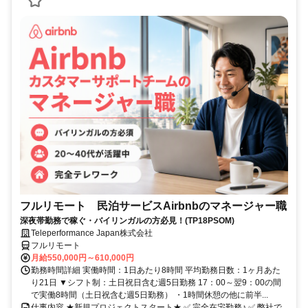
フルリモート 民泊サービスAirbnbのマネージャー職
深夜帯勤務で稼ぐ・バイリンガルの方必見！(TP18PSOM)
Teleperformance Japan株式会社
フルリモート
月給550,000円～610,000円
勤務時間詳細 実働時間：1日あたり8時間 平均勤務日数：1ヶ月あた
り21日 ▼シフト制：土日祝日含む週5日勤務 17：00～翌9：00の間
で実働8時間（土日祝含む週5日勤務） ・1時間休憩の他に前半...
仕事内容 ★新規プロジェクトスタート★ ✅ 完全在宅勤務♪ ✅ 弊社で