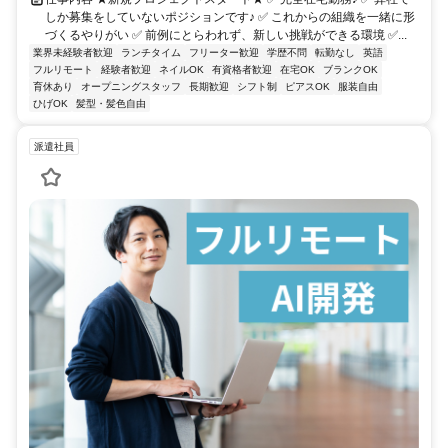
しか募集をしていないポジションです♪ ✅ これからの組織を一緒に形
づくるやりがい ✅ 前例にとらわれず、新しい挑戦ができる環境 ✅...
業界未経験者歓迎
ランチタイム
フリーター歓迎
学歴不問
転勤なし
英語
フルリモート
経験者歓迎
ネイルOK
有資格者歓迎
在宅OK
ブランクOK
育休あり
オープニングスタッフ
長期歓迎
シフト制
ピアスOK
服装自由
ひげOK
髪型・髪色自由
派遣社員