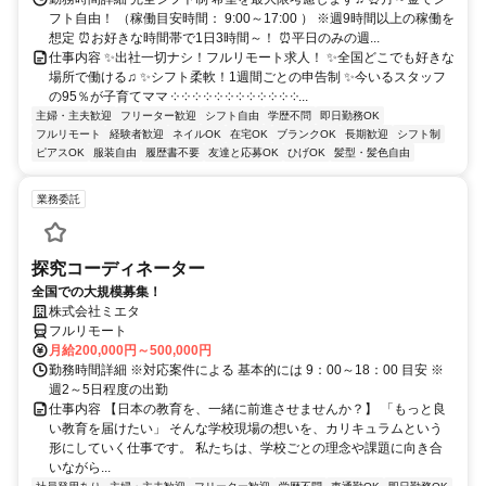
フト自由！ （稼働目安時間： 9:00～17:00 ） ※週9時間以上の稼働を
想定 ⏰お好きな時間帯で1日3時間～！ ⏰平日のみの週...
仕事内容 ✨出社一切ナシ！フルリモート求人！ ✨全国どこでも好きな
場所で働ける♫ ✨シフト柔軟！1週間ごとの申告制 ✨今いるスタッフ
の95％が子育てママ ༶ ༶ ༶ ༶ ༶ ༶ ༶ ༶ ༶ ༶ ༶ ༶...
主婦・主夫歓迎
フリーター歓迎
シフト自由
学歴不問
即日勤務OK
フルリモート
経験者歓迎
ネイルOK
在宅OK
ブランクOK
長期歓迎
シフト制
ピアスOK
服装自由
履歴書不要
友達と応募OK
ひげOK
髪型・髪色自由
業務委託
探究コーディネーター
全国での大規模募集！
株式会社ミエタ
フルリモート
月給200,000円～500,000円
勤務時間詳細 ※対応案件による 基本的には 9：00～18：00 目安 ※
週2～5日程度の出勤
仕事内容 【日本の教育を、一緒に前進させませんか？】 「もっと良
い教育を届けたい」 そんな学校現場の想いを、カリキュラムという
形にしていく仕事です。 私たちは、学校ごとの理念や課題に向き合
いながら...