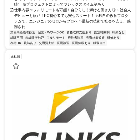
績） ※プロジェクトによってフレックスタイム制あり
仕事内容 ✨フルリモートも可能！自分らしく輝ける働き方◎ ✨社会人
デビューも歓迎！PC初心者でも安心スタート！ ✨独自の教育プログ
ラムで、エンジニアのゼロからプロへ ✨最新の技術で社会を支え、感
謝され...
業界未経験者歓迎
副業・WワークOK
資格取得支援あり
固定時間制
転勤なし
経験不問
未経験者歓迎
フルリモート
経験者歓迎
有資格者歓迎
研修あり
在宅OK
賞与あり
交通費支給
長期歓迎
長期休暇あり
服装自由
正社員