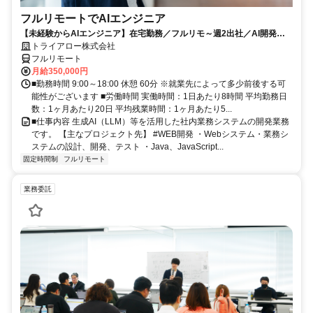
フルリモートでAIエンジニア
【未経験からAIエンジニア】在宅勤務／フルリモ～週2出社／AI開発を
仕事にする
トライアロー株式会社
フルリモート
月給350,000円
■勤務時間 9:00～18:00 休憩 60分 ※就業先によって多少前後する可
能性がございます ■労働時間 実働時間：1日あたり8時間 平均勤務日
数：1ヶ月あたり20日 平均残業時間：1ヶ月あたり5...
■仕事内容 生成AI（LLM）等を活用した社内業務システムの開発業務
です。 【主なプロジェクト先】 #WEB開発 ・Webシステム・業務シ
ステムの設計、開発、テスト ・Java、JavaScript...
固定時間制
フルリモート
業務委託