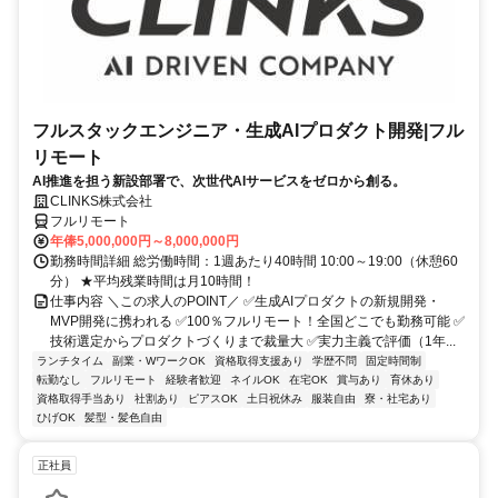
フルスタックエンジニア・生成AIプロダクト開発|フル
リモート
AI推進を担う新設部署で、次世代AIサービスをゼロから創る。
CLINKS株式会社
フルリモート
年俸5,000,000円～8,000,000円
勤務時間詳細 総労働時間：1週あたり40時間 10:00～19:00（休憩60
分） ★平均残業時間は月10時間！
仕事内容 ＼この求人のPOINT／ ✅生成AIプロダクトの新規開発・
MVP開発に携われる ✅100％フルリモート！全国どこでも勤務可能 ✅
技術選定からプロダクトづくりまで裁量大 ✅実力主義で評価（1年...
ランチタイム
副業・WワークOK
資格取得支援あり
学歴不問
固定時間制
転勤なし
フルリモート
経験者歓迎
ネイルOK
在宅OK
賞与あり
育休あり
資格取得手当あり
社割あり
ピアスOK
土日祝休み
服装自由
寮・社宅あり
ひげOK
髪型・髪色自由
正社員