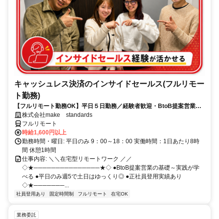
キャッシュレス決済のインサイドセールス(フルリモー
ト勤務)
【フルリモート勤務OK】平日５日勤務／経験者歓迎・BtoB提案営業で
スキルアップ
株式会社make standards
フルリモート
時給1,600円以上
勤務時間・曜日: 平日のみ 9：00～18：00 実働時間：1日あたり8時
間 休憩1時間
仕事内容: ＼＼在宅型リモートワーク ／／
◇★───────────────★◇ ●BtoB提案営業の基礎～実践が学
べる ●平日のみ週5で土日はゆっくり◎ ●正社員登用実績あり
◇★───────...
社員登用あり
固定時間制
フルリモート
在宅OK
業務委託