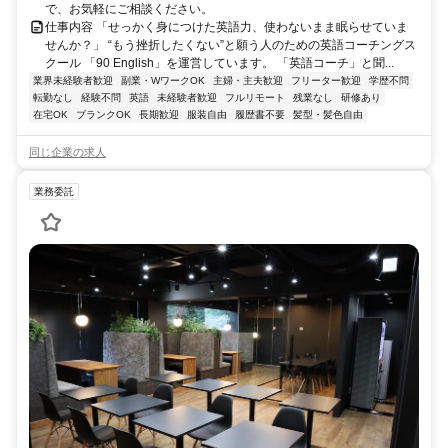
で、お気軽にご相談ください。
仕事内容 「せっかく身につけた英語力、使わないまま眠らせていま
せんか？」 “もう挫折したくない”と願う人のための英語コーチングス
クール 「90 English」を運営しています。 「英語コーチ」と聞...
業界未経験者歓迎
副業・WワークOK
主婦・主夫歓迎
フリーター歓迎
学歴不問
転勤なし
経験不問
英語
未経験者歓迎
フルリモート
残業なし
研修あり
在宅OK
ブランクOK
長期歓迎
服装自由
履歴書不要
髪型・髪色自由
同じ企業の求人
業務委託