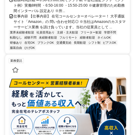
勤務時間詳細 ⏩6:50-25:00の間でシフト制 ※会社指定シフト 《シフ
ト例》実働8時間 ・6:50-16:00 ・15:50-25:00 ※健康管理のため勤務
間インターバル 設定あり ※所...
仕事内容 【仕事内容】 在宅コールセンターオペレーター！ 大手通販
サイト「Amazon」の 問い合わせ対応◎ ※当社はAmazonのカスタマ
ーサービス業務 を請け負っています。当社の従業員として ...
業界未経験者歓迎
社員登用あり
主婦・主夫歓迎
フリーター歓迎
学歴不問
転勤なし
経験不問
未経験者歓迎
フルリモート
経験者歓迎
ネイルOK
研修あり
在宅OK
ブランクOK
交通費支給
長期歓迎
シフト制
ピアスOK
服装自由
ひげOK
業務委託