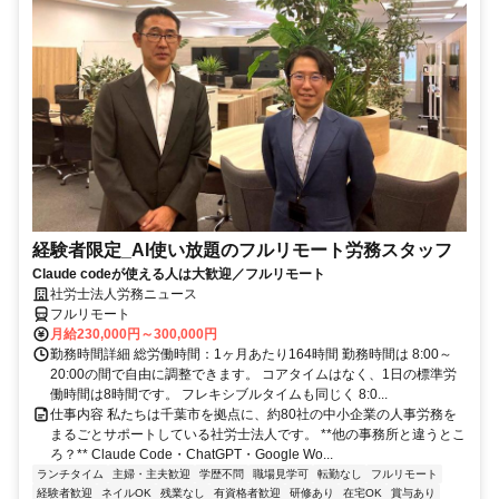
経験者限定_AI使い放題のフルリモート労務スタッフ
Claude codeが使える人は大歓迎／フルリモート
社労士法人労務ニュース
フルリモート
月給230,000円～300,000円
勤務時間詳細 総労働時間：1ヶ月あたり164時間 勤務時間は 8:00～
20:00の間で自由に調整できます。 コアタイムはなく、1日の標準労
働時間は8時間です。 フレキシブルタイムも同じく 8:0...
仕事内容 私たちは千葉市を拠点に、約80社の中小企業の人事労務を
まるごとサポートしている社労士法人です。 **他の事務所と違うとこ
ろ？** Claude Code・ChatGPT・Google Wo...
ランチタイム
主婦・主夫歓迎
学歴不問
職場見学可
転勤なし
フルリモート
経験者歓迎
ネイルOK
残業なし
有資格者歓迎
研修あり
在宅OK
賞与あり