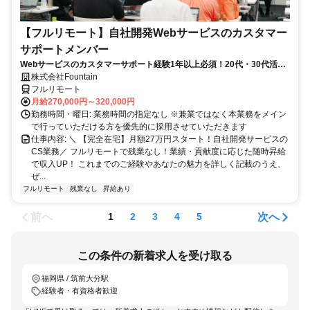
【フルリモート】自社開発Webサービスのカスタマー
サポートメンバー
Webサービスのカスタマーサポート経験1年以上必須！20代・30代活躍
中！
株式会社Fountain
フルリモート
月給270,000円～320,000円
勤務時間・曜日: 業務時間の指定なし ※兼業ではなく本業務をメイン
で行っていただける方を優先的に採用させていただきます
仕事内容: ＼ 【完全在宅】月額27万円スタート！自社開発サービスの
CS業務／ フルリモートで残業なし！業績・貢献度に応じた随時昇給
で収入UP！ これまでのご経験やあなたの魅力を詳しく記載のうえ、
ぜ...
フルリモート
残業なし
昇給あり
前へ
次へ
1
2
3
4
5
この条件の新着求人を受け取る
福岡県 / 筑前大分駅
経験者・有資格者歓迎