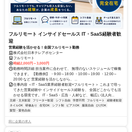
フルリモート インサイドセールス IT・SaaS経験者歓
迎
営業経験を活かせる！全国フルリモート勤務
株式会社日本テレアポセンター
フルリモート
時給2,000円～3,000円
勤務時間詳細 担当案件に合わせて、 無理のないスケジュールで稼働
できます。 【勤務例】 ・9:00～18:00 ・10:00～19:00 ・12:00～
20:00 など 営業経験を活かしながら、 ...
仕事内容 ＜IT・SaaS業界経験者歓迎×フルリモート＞ これまで培っ
てきた営業経験や インサイドセールス経験を、 全国どこからでも活
かせる環境です。 IT・SaaS・広告・人材など、 幅広い法人向...
主婦・主夫歓迎
フリーター歓迎
シフト自由
学歴不問
フルリモート
経験者歓迎
ネイルOK
研修あり
在宅OK
シフト制
ピアスOK
服装自由
ひげOK
髪型・髪色自由
同じ企業の求人