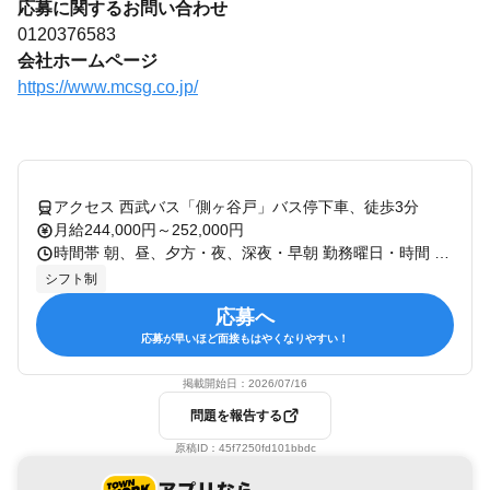
応募に関するお問い合わせ
0120376583
会社ホームページ
https://www.mcsg.co.jp/
アクセス 西武バス「側ヶ谷戸」バス停下車、徒歩3分
月給244,000円～252,000円
時間帯 朝、昼、夕方・夜、深夜・早朝 勤務曜日・時間 【早番】7:15～16:15（休憩60分） 【日勤】9:00～18:00（休憩60分） 【遅番】10:00～19:00（休憩60分） 【夜勤】16:00～翌10:00（休憩120分） シフト制 ※勤務地によりシフト時間が若干異なります ※夜勤回数：月5回程度
シフト制
応募へ
応募が早いほど面接もはやくなりやすい！
掲載開始日：
2026/07/16
問題を報告する
原稿ID：
45f7250fd101bbdc