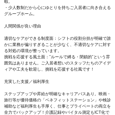
暇。
・少人数制だから心にゆとりを持ちご入居者に向き合える
グループホーム。
人間関係が良い理由
適切なケアができる制度面：シフトの役割分担が明確で誰
かに業務が偏りすぎることが少なく、不適切なケアに対す
る対処の環境が整っています。
挑戦を応援する風土面："ルールで縛る・閉鎖的"という雰
囲気はありません。ご入居者想いのスタッフたちのアイデ
ィアや工夫を歓迎し、挑戦を応援する社風です！
充実した支援／福利厚生
ステップアップや昇給が明確なキャリアパスあり。映画・
旅行等が優待価格の「ベネフィットステーション」や検診
補助など福利厚生も手厚く、仕事とプライベートの両立を
全力でバックアップ！介護記録やバイタル測定もICT化で