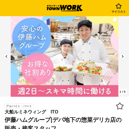
マイリスト
1
/
5
アルバイト・パート
大船ルミネウィング ITO
伊藤ハムグループ|デパ地下の惣菜デリカ店の
販売・接客スタッフ