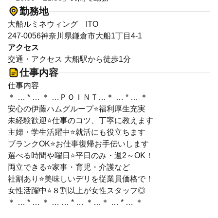
勤務地
大船ルミネウィング ITO
247-0056神奈川県鎌倉市大船1丁目4-1
アクセス
交通・アクセス 大船駅から徒歩1分
仕事内容
仕事内容
＊ … * … ＊ …ＰＯＩＮＴ…＊ … * … ＊
安心の伊藤ハムグループ⭐福利厚生充実
未経験歓迎⭐仕事のコツ、丁寧に教えます
主婦・学生活躍中⭐就活にも役立ちます
ブランクOK⭐お仕事復帰お手伝いします
選べる時間や曜日⭐平日のみ・週2～OK！
両立できる⭐家事・育児・介護など
社割あり⭐美味しいデリを従業員価格で！
女性活躍中⭐８割以上が女性スタッフ◎
＊ … * … ＊ … … * … ＊…＊ … * … ＊