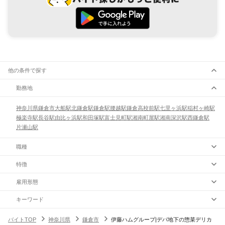
他の条件で探す
勤務地
神奈川県
鎌倉市
大船駅
北鎌倉駅
鎌倉駅
腰越駅
鎌倉高校前駅
七里ヶ浜駅
稲村ヶ崎駅
極楽寺駅
長谷駅
由比ヶ浜駅
和田塚駅
富士見町駅
湘南町屋駅
湘南深沢駅
西鎌倉駅
片瀬山駅
職種
特徴
雇用形態
キーワード
バイトTOP
神奈川県
鎌倉市
伊藤ハムグループ|デパ地下の惣菜デリカ