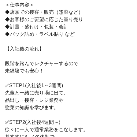
＜仕事内容＞
◆店頭での接客・販売（惣菜など）
◆お客様のご要望に応じた量り売り
◆計量・盛付け・包装・会計
◆パック詰め・ラベル貼り など
【入社後の流れ】
段階を踏んでレクチャーするので
未経験でも安心！
✅STEP1(入社後1～3週間)
先輩と一緒に売り場に出て、
品出し・接客・レジ業務や
惣菜の知識を学びます。
✅STEP2(入社後4週間～)
徐々に一人で通常業務をこなします。
基本的に3～4名体制で