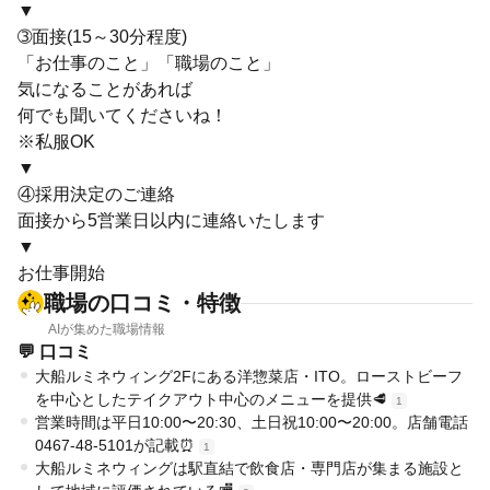
▼
➂面接(15～30分程度)
「お仕事のこと」「職場のこと」
気になることがあれば
何でも聞いてくださいね！
※私服OK
▼
④採用決定のご連絡
面接から5営業日以内に連絡いたします
▼
お仕事開始
職場の口コミ・特徴
AIが集めた職場情報
💬 口コミ
大船ルミネウィング2Fにある洋惣菜店・ITO。ローストビーフ
を中心としたテイクアウト中心のメニューを提供🥩
1
営業時間は平日10:00〜20:30、土日祝10:00〜20:00。店舗電話
0467-48-5101が記載⏰
1
大船ルミネウィングは駅直結で飲食店・専門店が集まる施設と