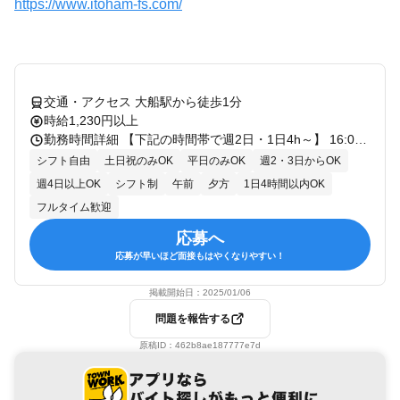
https://www.itoham-fs.com/
交通・アクセス 大船駅から徒歩1分
時給1,230円以上
勤務時間詳細 【下記の時間帯で週2日・1日4h～】 16:00～21:30 ※シフトは2週間ごとの自己申告制 ご都合に合わせて勤務できます！ ※可能なかぎり希望を考慮いたします。 ※１年程度の短期勤務も可。 勤務時間帯・日数などは お気軽にご相談下さい。 「子どもが学校に行っている間だけ」 「混雑する時間を避けて出勤したい」 「家事の手が空く午後に働きたい」 「扶養内で働きたい」 などなど、自分のスタイルで働けます。 【例えばこんな働き方】 授業後に働きたい⇒ 「16:00～21:30」の間で勤務 他バイトと両立しながら働きたい⇒ 「16:00～21:30」の間で勤務
シフト自由
土日祝のみOK
平日のみOK
週2・3日からOK
週4日以上OK
シフト制
午前
夕方
1日4時間以内OK
フルタイム歓迎
応募へ
応募が早いほど面接もはやくなりやすい！
掲載開始日：
2025/01/06
問題を報告する
原稿ID：
462b8ae187777e7d