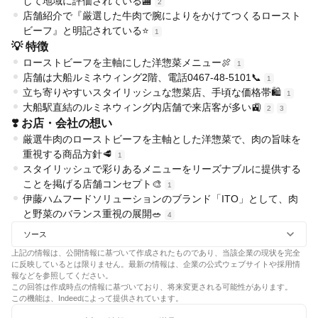
して地域に評価されている🏬
2
店舗紹介で『厳選した牛肉で腕によりをかけてつくるロースト
ビーフ』と明記されている⭐
1
💡 特徴
ローストビーフを主軸にした洋惣菜メニュー🍖
1
店舗は大船ルミネウィング2階、電話0467-48-5101📞
1
立ち寄りやすいスタイリッシュな惣菜店、手頃な価格帯🛍️
1
大船駅直結のルミネウィング内店舗で来店客が多い🚉
2
3
❣️ お店・会社の想い
厳選牛肉のローストビーフを主軸とした洋惣菜で、肉の旨味を
重視する商品方針🥩
1
スタイリッシュで彩りあるメニューをリーズナブルに提供する
ことを掲げる店舗コンセプト🎨
1
伊藤ハムフードソリューションのブランド「ITO」として、肉
と野菜のバランス重視の展開🥗
4
ソース
上記の情報は、公開情報に基づいて作成されたものであり、当該企業の現状を完全
に反映しているとは限りません。最新の情報は、企業の公式ウェブサイトや採用情
報などを参照してください。
この回答は作成時点の情報に基づいており、将来変更される可能性があります。
この機能は、Indeedによって提供されています。